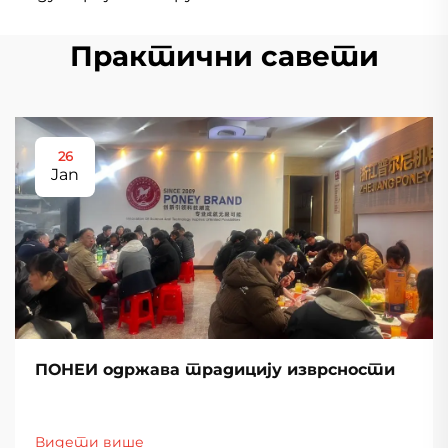
Практични савети
26
Jan
ПОНЕИ одржава традицију изврсности
Видети више