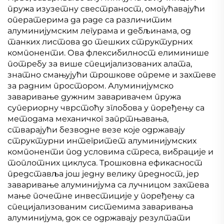
пружа изузетну свестраност, омогућавајући
оператерима да раде са различитим
алуминијумским легурама и дебљинама, од
танких листова до тешких структурних
компоненти. Ова флексибилност елиминише
потребу за више специјализованих алата,
знатно смањујући трошкове опреме и захтеве
за радним простором. Алуминијумско
заваривање дужним заваривачем пружа
супериорну чврстоћу зглобова у поређењу са
методама механичког запртњавања,
стварајући безводне везе које одржавају
структурни интегритет алуминијумских
компоненти под условима стреса, вибрације и
топлотних циклуса. Трошковна ефикасност
представља још једну велику предност, јер
заваривање алуминијума са лучницом захтева
мање почетне инвестиције у поређењу са
специјализованим системима заваривања
алуминијума, док се одржавају резултати