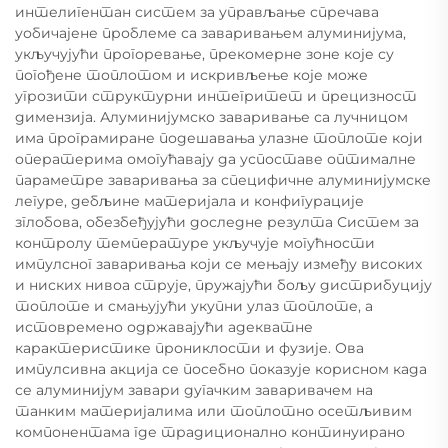
интелигентан систем за управљање спречава
уобичајене проблеме са заваривањем алуминијума,
укључујући прогоревање, прекомерне зоне које су
погођене топлотом и искривљење које може
угрозити структурни интегритет и прецизност
димензија. Алуминијумско заваривање са лучницом
има програмиране подешавања улазне топлоте који
оператерима омогућавају да успоставе оптималне
параметре заваривања за специфичне алуминијумске
легуре, дебљине материјала и конфигурације
зглобова, обезбеђујући доследне резулта Систем за
контролу температуре укључује могућности
импулсног заваривања који се мењају између високих
и ниских нивоа струје, пружајући бољу дистрибуцију
топлоте и смањујући укупни улаз топлоте, а
истовремено одржавајући адекватне
карактеристике прониклости и фузије. Ова
импулсивна акција се посебно показује корисном када
се алуминијум завари дугачким заваривачем на
танким материјалима или топлотно осетљивим
компонентама где традиционално континуирано