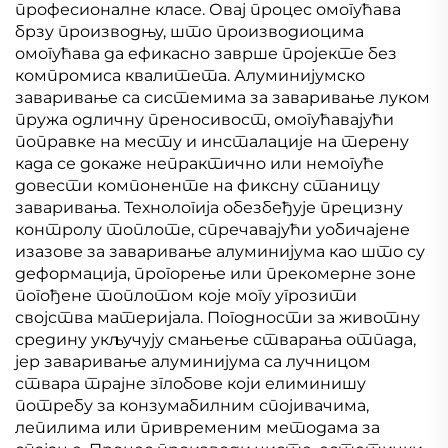
професионалне класе. Овај процес омогућава
брзу производњу, што производиоцима
омогућава да ефикасно заврше пројекте без
компромиса квалитета. Алуминијумско
заваривање са системима за заваривање луком
пружа одличну преносивост, омогућавајући
поправке на месту и инсталације на терену
када се докаже непрактично или немогуће
довести компоненте на фиксну станицу
заваривања. Технологија обезбеђује прецизну
контролу топлоте, спречавајући уобичајене
изазове за заваривање алуминијума као што су
деформација, прогорење или прекомерне зоне
погођене топлотом које могу угрозити
својства материјала. Погодности за животну
средину укључују смањење стварања отпада,
јер заваривање алуминијума са лучницом
ствара трајне зглобове који елиминишу
потребу за конзумабилним спојивачима,
лепилима или привременим методама за