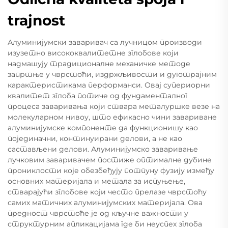
trajnost
Алуминијумски заваривач са лучницом производи
изузетно висококвалитетне зглобове који
надмашују традиционалне механичке методе
запртње у чврстоћи, издржљивости и дуготрајним
карактеристикама перформанси. Овај супериорни
квалитет зглоба потиче од фундаменталног
процеса заваривања који ствара металуршке везе на
молекуларном нивоу, што ефикасно чини завариване
алуминијумске компоненте да функционишу као
појединачни, континуирани делови, а не као
састављени делови. Алуминијумско заваривање
лучковим заваривачем постиже оптималне дубине
прониклости које обезбеђују потпуну фузију између
основних материјала и метала за испуњење,
стварајући зглобове који често прелазе чврстоћу
самих матичних алуминијумских материјала. Ова
предност чврстоће је од кључне важности у
структурним апликацијама где би неуспех зглоба