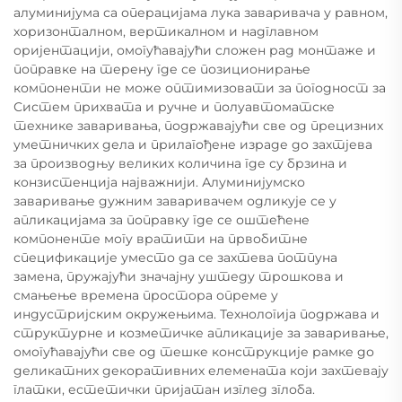
алуминијума са операцијама лука заваривача у равном,
хоризонталном, вертикалном и надглавном
оријентацији, омогућавајући сложен рад монтаже и
поправке на терену где се позиционирање
компоненти не може оптимизовати за погодност за
Систем прихвата и ручне и полуавтоматске
технике заваривања, подржавајући све од прецизних
уметничких дела и прилагођене израде до захтјева
за производњу великих количина где су брзина и
конзистенција најважнији. Алуминијумско
заваривање дужним заваривачем одликује се у
апликацијама за поправку где се оштећене
компоненте могу вратити на првобитне
спецификације уместо да се захтева потпуна
замена, пружајући значајну уштеду трошкова и
смањење времена простора опреме у
индустријским окружењима. Технологија подржава и
структурне и козметичке апликације за заваривање,
омогућавајући све од тешке конструкције рамке до
деликатних декоративних елемената који захтевају
глатки, естетички пријатан изглед зглоба.