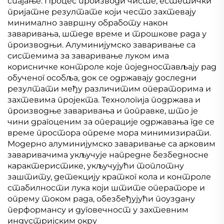
спајање. Процес производи чисте, естетички
пријатне резултате који често захтевају
минимално завршну обработу након
заваривања, штеде време и трошкове рада у
производњи. Алуминијумско заваривање са
системима за заваривање луком има
корисничке контроле које поједностављају рад
обученог особља, док се одржавају доследни
резултати међу различитим операторима и
захтевима пројекта. Технологија подржава и
производње заваривања и поправке, што је
чини драгоценим за операције одржавања где се
време простора опреме мора минимизирати.
Модерно алуминијумско заваривање са арковим
заваривачима укључује напредне безбедносне
карактеристике, укључујући топлотну
заштиту, детекцију кратког кола и контроле
стабилности лука који штите операторе и
опрему током рада, обезбеђујући поуздану
перформансу и дуговечност у захтевним
индустријским окру