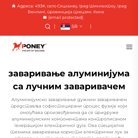
Адреса: 493#, село Сяцхаиву, град Шикиаотоу, град
Венлинг, провинција Цхецзян. Кина
[email protected]
SR
заваривање алуминијума
са лучним заваривачем
Алуминијумско заваривање дужним заваривачем
представља софистицирани процес фузије који
омогућава произвођачима да се придруже
алуминијумским компонентама контролисаном
генерацијом електричног дуга. Ова специјална
техника заваривања користи електрични лук за