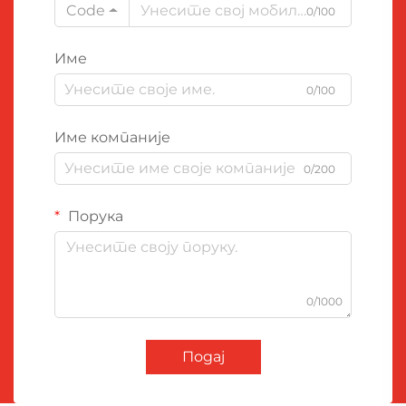
Code
0/100
Име
0/100
Име компаније
0/200
Порука
0/1000
Подај