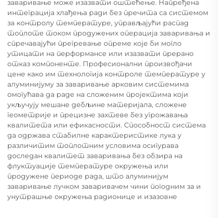
заваривање може изазвати оштећење. Напређена
интеграција хлађења ради без пречита са системом
за контролу температуре, управљајући распад
топлоте током продужених операција заваривања и
спречавајући прегревање опреме које би могло
утицати на перформансе или изазвати прерано
отказ компоненте. Професионални произвођачи
цене како им технологија контроле температуре у
алуминијуму за заваривање арковим системима
омогућава да раде на сложеним пројектима који
укључују мешане дебљине материјала, сложене
геометрије и прецизне захтеве без угрожавања
квалитета или ефикасности. Способност система
да одржава стабилне карактеристике лука у
различитим топлотним условима осигурава
доследан квалитет заваривања без обзира на
флуктуације температуре окружења или
продужене периоде рада, што алуминијум
заваривање лучком заваривачем чини погодним за и
унутрашње окружења радионице и изазовне