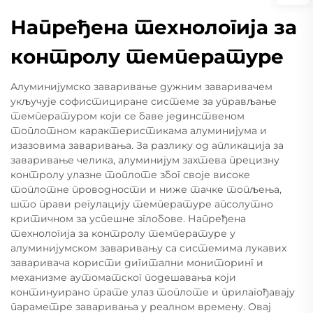
Напређена технологија за
контролу температуре
Алуминијумско заваривање дужним заваривачем
укључује софистициране системе за управљање
температуром који се баве јединственом
топлотном карактеристикама алуминијума и
изазовима заваривања. За разлику од апликација за
заваривање челика, алуминијум захтева прецизну
контролу улазне топлоте због своје високе
топлотне проводности и ниже тачке топљења,
што прави регулацију температуре апсолутно
критичном за успешне зглобове. Напређена
технологија за контролу температуре у
алуминијумском заваривању са системима лукавих
заваривача користи дигитални мониторинг и
механизме аутоматског подешавања који
континуирано прате улаз топлоте и прилагођавају
параметре заваривања у реалном времену. Овај