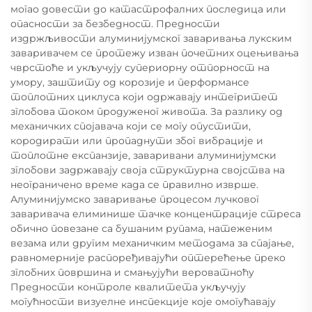
могао довести до катастрофалних последица или
опасности за безбедност. Предности
издржљивости алуминијумског заваривања лукским
заваривачем се протежу изван почетних оцењивања
чврстоће и укључују супериорну отпорност на
умору, заштиту од корозије и перформансе
топлотних циклуса који одржавају интегритет
зглобова током продуженог живота. За разлику од
механичких спојавача који се могу опустити,
кородирати или пропаднути због вибрације и
топлотне експанзије, заваривани алуминијумски
зглобови задржавају своја структурна својства на
неограничено време када се правилно изврше.
Алуминијумско заваривање процесом лучковог
заваривача елиминише тачке концентрације стреса
обично повезане са бушаним рупама, натеженим
везама или другим механичким методама за спајање,
равномерније распоређивајући оптерећење преко
зглобних површина и смањујући вероватноћу
Предности контроле квалитета укључују
могућности визуелне инспекције које омогућавају