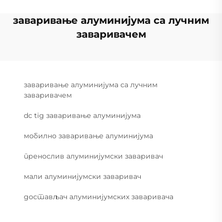
заваривање алуминијума са лучним
заваривачем
заваривање алуминијума са лучним
заваривачем
dc tig заваривање алуминијума
мобилно заваривање алуминијума
пренослив алуминијумски заваривач
мали алуминијумски заваривач
достављач алуминијумских заваривача