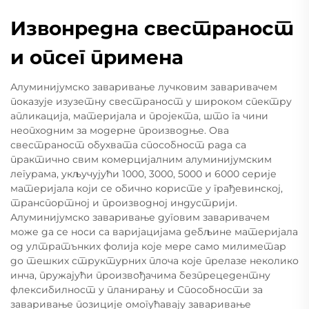
Извонредна свестраност
и опсег примена
Алуминијумско заваривање лучковим заваривачем
показује изузетну свестраност у широком спектру
апликација, материјала и пројекта, што га чини
неопходним за модерне производње. Ова
свестраност обухвата способност рада са
практично свим комерцијалним алуминијумским
легурама, укључујући 1000, 3000, 5000 и 6000 серије
материјала који се обично користе у грађевинској,
транспортној и производној индустрији.
Алуминијумско заваривање дуговим заваривачем
може да се носи са варијацијама дебљине материјала
од ултратънких фолија које мере само милиметар
до тешких структурних плоча које прелазе неколико
инча, пружајући произвођачима безпрецедентну
флексибилност у планирању и Способности за
заваривање позиције омогућавају заваривање