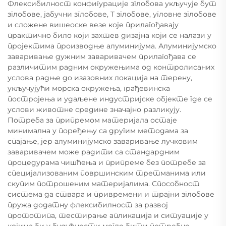
Флексибилност конфигурације зглобова укључује бут
зглобове, јабучни зглобове, Т зглобове, угловне зглобове
и сложене вишеоске везе које прилагођавају
практично било који захтев дизајна који се налази у
пројектима производње алуминијума. Алуминијумско
заваривање дужним заваривачем прилагођава се
различитим радним окружењима од контролисаних
услова радње до изазовних локација на терену,
укључујући морска окружења, грађевинска
постројења и удаљене индустријске објекте где се
услови животне средине значајно разликују.
Потреба за припремом материјала остаје
минимална у поређењу са другим методама за
спајање, јер алуминијумско заваривање лучковим
заваривачем може радити са стандардним
процедурама чишћења и припреме без потребе за
специјализованим површинским третманима или
скупим потрошеним материјалима. Способност
система да ствара и привремени и трајни зглобове
пружа додатну флексибилност за развој
прототипа, тестирање апликација и ситуације у
којима би у будућности могло бити потребно