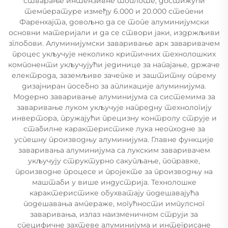
стварање интензивне топлоте, достижући
температуре између 6.000 и 20.000 степени
Фаренхајта, довољно да се топе алуминијумски
основни материјали и да се створи јаки, издржљиви
зглобови. Алуминијумски заваривање арк заваривачем
процес укључује неколико критичних технолошких
компоненти укључујући јединице за напајање, држаче
електрода, заземљиве зачепке и заштитну опрему
дизајниран посебно за апликације алуминијума.
Модерно заваривање алуминијума са системима за
заваривање луком укључује напредну технологију
инвертора, пружајући прецизну контролу струје и
стабилне карактеристике лука неопходне за
успешну производњу алуминијума. Главне функције
заваривања алуминијума са лукским заваривачем
укључују структурно сакупљање, поправке,
производне процесе и пројекте за производњу на
маштаби у више индустрија. Технолошке
карактеристике обухватају подешавајућа
подешавања ампераже, могућности импулсног
заваривања, излаз наизменичном струји за
специфичне захтеве алуминијума и интегрисане