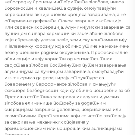
непосредну процену интегритета зглобова, нивоа
порозности и квалитета фузије, омогућавајући
корективне акције током процеса заваривања, а не
откривање дефеката током завршне инспекције
или сервисних операција. Алуминијумски заваривач са
лучницом ствара херметички запечаћене зглобове
који спречавају улазак влаге, хемијску контаминацију
и галваничку корозију која обично утиче на механичке
везе у тешким радним окружењима. Професионалне
апликације имају користи од конзистентних
својстава зглобова постигнутих путем заваривања
алуминијума са лучницом заваривача, омогућавајући
инжењерима да дизајнирају структуре са
поверењем у перформансе зглобова и смањујући
факторе безбедности који су обично потребни за об
Превиша естетика завариваних алуминијумских
зглобова елиминише потребу за додатним
операцијама завршног деловања, покривачима или
козметичким третманима који се често захтевају
за сакривање механичких спојавача у
архитектонским или потрошачким апликацијама
производа.