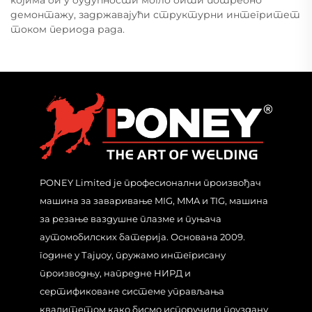
демонтажу, задржавајући структурни интегритет
током периода рада.
PONEY Limited је професионални произвођач
машина за заваривање MIG, MMA и TIG, машина
за резање ваздушне плазме и пуњача
аутомобилских батерија. Основана 2009.
године у Тајџоу, пружамо интегрисану
производњу, напредне НИРД и
сертификоване системе управљања
квалитетом како бисмо испоручили поуздану