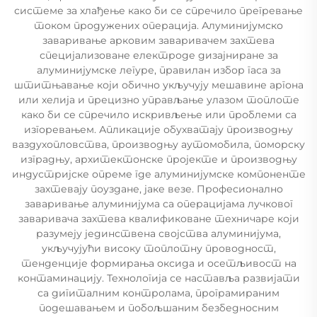
системе за хлађење како би се спречило прегревање
током продужених операција. Алуминијумско
заваривање арковим заваривачем захтева
специјализоване електроде дизајниране за
алуминијумске легуре, правилан избор гаса за
штитњавање који обично укључују мешавине аргона
или хелија и прецизно управљање улазом топлоте
како би се спречило искривљење или проблеми са
изгоревањем. Апликације обухватају производњу
ваздухопловства, производњу аутомобила, поморску
изградњу, архитектонске пројекте и производњу
индустријске опреме где алуминијумске компоненте
захтевају поуздане, јаке везе. Професионално
заваривање алуминијума са операцијама лучковог
заваривача захтева квалификоване техничаре који
разумеју јединствена својства алуминијума,
укључујући високу топлотну проводност,
тенденције формирања оксида и осетљивост на
контаминацију. Технологија се наставља развијати
са дигиталним контролама, програмираним
подешавањем и побољшаним безбедносним