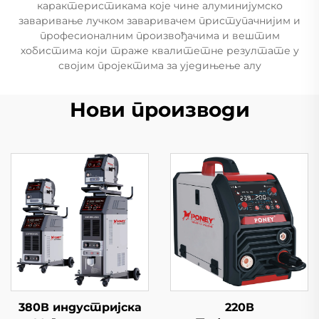
карактеристикама које чине алуминијумско
заваривање лучком заваривачем приступачнијим и
професионалним произвођачима и вештим
хобистима који траже квалитетне резултате у
својим пројектима за уједињење алу
Нови производи
380В индустријска
220В