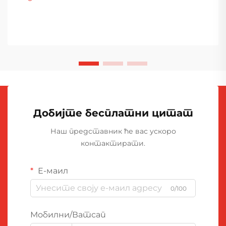
Добијте бесплатни цитат
Наш представник ће вас ускоро
контактирати.
Е-маил
0/100
Мобилни/Ватсап