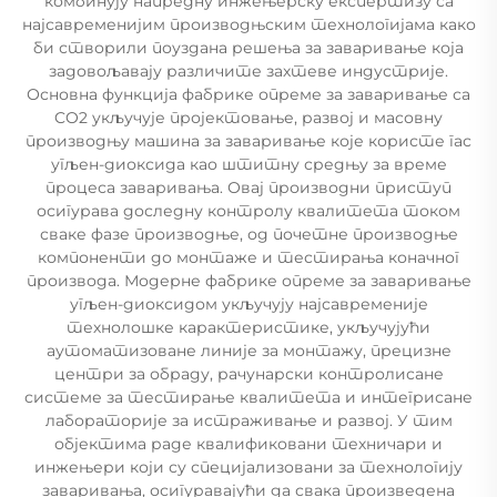
комбинују напредну инжењерску експертизу са
најсавременијим производњским технологијама како
би створили поуздана решења за заваривање која
задовољавају различите захтеве индустрије.
Основна функција фабрике опреме за заваривање са
CO2 укључује пројектовање, развој и масовну
производњу машина за заваривање које користе гас
угљен-диоксида као штитну средњу за време
процеса заваривања. Овај производни приступ
осигурава доследну контролу квалитета током
сваке фазе производње, од почетне производње
компоненти до монтаже и тестирања коначног
производа. Модерне фабрике опреме за заваривање
угљен-диоксидом укључују најсавременије
технолошке карактеристике, укључујући
аутоматизоване линије за монтажу, прецизне
центри за обраду, рачунарски контролисане
системе за тестирање квалитета и интегрисане
лабораторије за истраживање и развој. У тим
објектима раде квалификовани техничари и
инжењери који су специјализовани за технологију
заваривања, осигуравајући да свака произведена