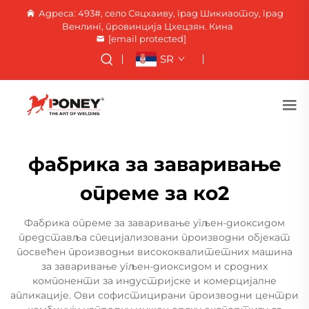
Адреса: 493#, село Сяцхаиву, град Шикиаотоу, град
Венлинг, провинција Цхецзян. Кина
[email protected]
SR
фабрика за заваривање
опреме за ко2
Фабрика опреме за заваривање угљен-диоксидом
представља специјализовани производни објекат
посвећен производњи висококвалитетних машина
за заваривање угљен-диоксидом и сродних
компоненти за индустријске и комерцијалне
апликације. Ови софистицирани производни центри