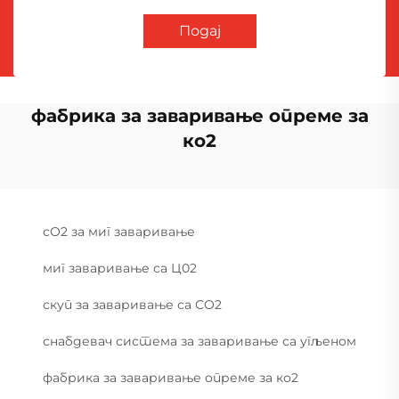
Подај
фабрика за заваривање опреме за
ко2
cO2 за миг заваривање
миг заваривање са Ц02
скуп за заваривање са CO2
снабдевач система за заваривање са угљеном
фабрика за заваривање опреме за ко2