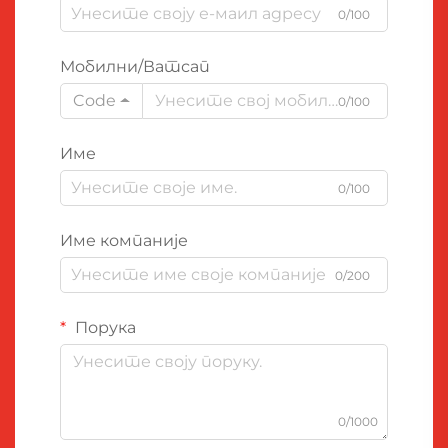
0/100
Мобилни/Ватсап
Code
0/100
Име
0/100
Име компаније
0/200
Порука
0/1000