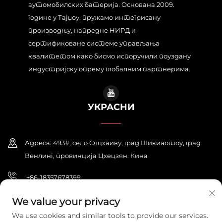
аутомобилских батерија. Основана 2009.
године у Тајџоу, пружамо интегрисану
производњу, напредне НИРД и
сертификоване системе управљања
квалитетом како бисмо испоручили поуздану
индустријску опрему глобалним партнерима.
УКРАСНИ
Адреса: 493#, село Сяцхаиву, град Шикиаотоу, град
Венлинг, провинција Цхецзян. Кина
+86-18357678399
[email protected]
We value your privacy
We use cookies and similar tools to provide our services.