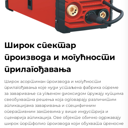
Широк спектар
производа и могућности
прилагођавања
Широк асортиман производа и могућности
прилагођавања које нуди устаљена фабрика опреме
за заваривање са угљеном диоксидом пружају купцима
свеобухватна решења која одговарају различитим
апликацијама заваривања и специфичним
оперативним захтевима у више индустрија и
сценарија апликација. Ове објекте обично одржавају
широк портфолио производа који обухвата преносне