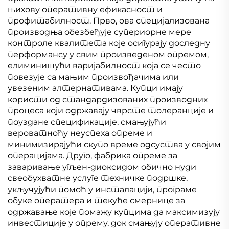
њихову оперативну ефикасност и
профитабилност. Прво, ова специјализована
производња обезбеђује супериорне мере
контроле квалитета које осигурају доследну
перформансу у свим произведеном опремом,
елиминишући варијабилност која се често
повезује са мањим произвођачима или
увезеним алтернативама. Купци имају
користи од стандардизованих производних
процеса који одржавају чврсте толеранције и
поуздане спецификације, смањујући
вероватноћу неуспеха опреме и
минимизирајући скупо време одсуства у својим
операцијама. Друго, фабрика опреме за
заваривање угљен-диоксидом обично нуди
свеобухватне услуге техничке подршке,
укључујући помоћ у инсталацији, програме
обуке оператера и текуће смернице за
одржавање које помажу купцима да максимизују
инвестиције у опрему, док смањују оперативне