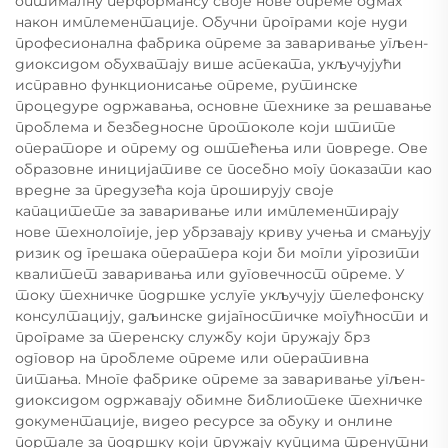
оптималну перформансу своје нове опреме одмах
након имплементације. Обучни програми које нуди
професионална фабрика опреме за заваривање угљен-
диоксидом обухватају више аспеката, укључујући
исправно функционисање опреме, рутинске
процедуре одржавања, основне технике за решавање
проблема и безбедносне протоколе који штите
операторе и опрему од оштећења или повреде. Ове
образовне иницијативе се посебно могу показати као
вредне за предузећа која проширују своје
капацитете за заваривање или имплементирају
нове технологије, јер убрзавају криву учења и смањују
ризик од грешака оператера који би могли угрозити
квалитет заваривања или дуговечност опреме. У
току техничке подршке услуге укључују телефонску
консултацију, даљинске дијагностичке могућности и
програме за теренску службу који пружају брз
одговор на проблеме опреме или оперативна
питања. Многе фабрике опреме за заваривање угљен-
диоксидом одржавају обимне библиотеке техничке
документације, видео ресурсе за обуку и онлине
портале за подршку који пружају купцима тренутни