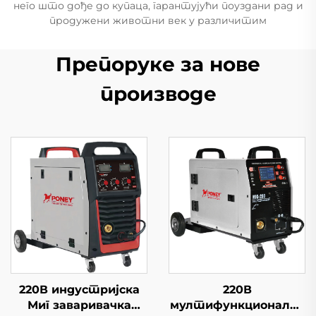
него што дође до купаца, гарантујући поуздани рад и
продужени животни век у различитим
Препоруке за нове
производе
220В индустријска
220В
Миг заваривачка
мултифункционална