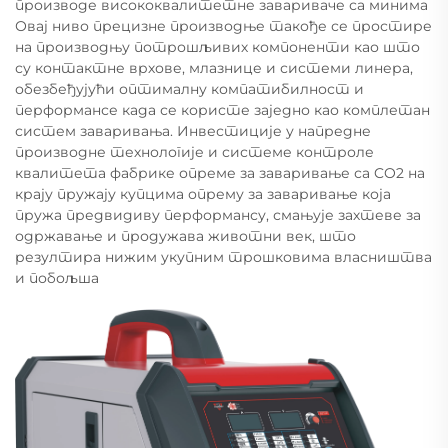
производе висококвалитетне завариваче са минима
Овај ниво прецизне производње такође се простире
на производњу потрошљивих компоненти као што
су контактне врхове, млазнице и системи линера,
обезбеђујући оптималну компатибилност и
перформансе када се користе заједно као комплетан
систем заваривања. Инвестиције у напредне
производне технологије и системе контроле
квалитета фабрике опреме за заваривање са CO2 на
крају пружају купцима опрему за заваривање која
пружа предвидиву перформансу, смањује захтеве за
одржавање и продужава животни век, што
резултира нижим укупним трошковима власништва
и побољша