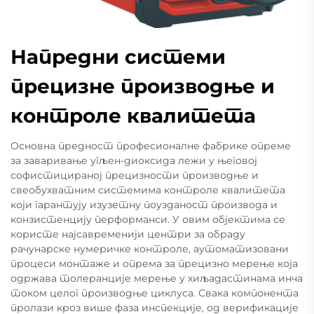
Напредни системи
прецизне производње и
контроле квалитета
Основна предност професионалне фабрике опреме
за заваривање угљен-диоксида лежи у његовој
софистицираној прецизности производње и
свеобухватним системима контроле квалитета
који гарантују изузетну поузданост производа и
конзистенцију перформанси. У овим објектима се
користе најсавременији центри за обраду
рачунарске нумеричке контроле, аутоматизовани
процеси монтаже и опрема за прецизно мерење која
одржава толеранције мерење у хиљадастинама инча
током целог производње циклуса. Свака компонента
пролази кроз више фаза инспекције, од верификације