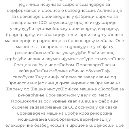
јединица испуњава строге стандарде за
перформансе и прописе о безбедности. Апликације
за производе произведене у фабрици опреме за
заваривање CO2 обухватају бројне индустрије,
укључујући аутомобилску производњу, изградњу,
бродоградњу, инсталацију цеви, производњу тешке
машинерије и радионице за производњу метала. Ове
машине за заваривање одликују се у спајању
различитих метала, укључујући благи челик,
нерђајући челик и алуминијумске легуре са изузетном
прецизношћу и чврстоћом. Производствени
капацитети фабрике обично обухватају
свеобухватну линију опреме за заваривање од
преносливих јединица дизајнираних за примене на
терену до тешке индустријске машине способне за
руковођење производњом у великој мери.
Протоколи за осигурање квалитета у фабрици
опреме за заваривање са CO2 осигурају да свака
произведена машина прође кроз ригорозна
испитивања перформанси, верификацију
електричне безбедности и процене трајности пре