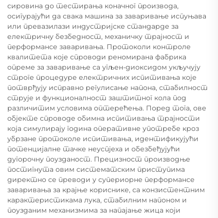
сировина до тестирања коначног производа,
осигурајући да свака машина за заваривање испуњава
или превазилази индустријске стандарде за
електричну безбедност, механичку трајност и
перформансе заваривања. Протоколи контроле
квалитета које спроводи реномирана фабрика
опреме за заваривање са угљен-диоксидом укључују
строге процедуре електричних испитивања које
потврђују исправно регулисање напона, стабилност
струје и функционалност заштитног кола под
различитим условима оптерећења. Поред тога, ове
објекте спроводе обимна испитивања трајности
која симулирају година оперативне употребе кроз
убрзане протоколе испитивања, идентификујући
потенцијалне тачке неуспјеха и обезбеђујући
дугорочну поузданост. Прецизност производње
постигнута овим систематским приступима
директно се преводи у супериорне перформансе
заваривања за крајње кориснике, са конзистентним
карактеристикама лука, стабилним напоном и
поузданим механизмима за напајање жица који