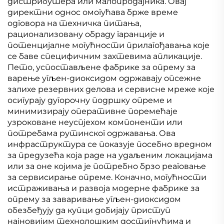
дистрибутера или малопродајника. Овај
директни однос омогућава брже време
одговора на техничка питања,
рационализовану обраду гаранције и
потенцијалне могућности прилагођавања које
се баве специфичним захтевима апликације.
Пето, успостављене фабрике за опрему за
варење угљен-диоксидом одржавају опсежне
залихе резервних делова и сервисне мреже које
осигурају дугорочну подршку опреме и
минимизирају оперативне поремећаје
узроковане неуспјехом компоненти или
потребама рутинског одржавања. Ова
инфраструктура се показује посебно вредном
за предузећа која раде на удаљеним локацијама
или за оне којима је потребно брзо реаговање
за сервисирање опреме. Коначно, могућности
истраживања и развоја модерне фабрике за
опрему за заваривање угљен-диоксидом
обезбеђују да купци добијају приступ
најновијим технолошким достигнућима и