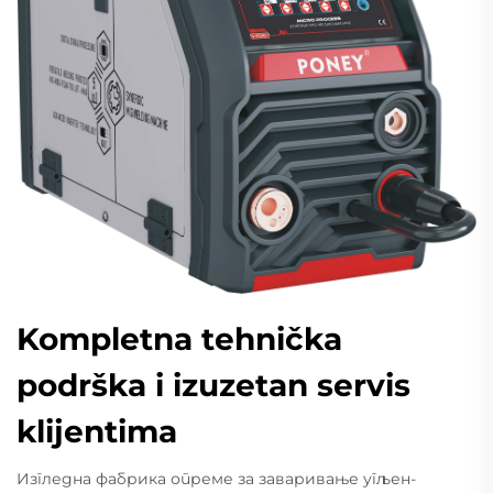
Kompletna tehnička
podrška i izuzetan servis
klijentima
Изгледна фабрика опреме за заваривање угљен-