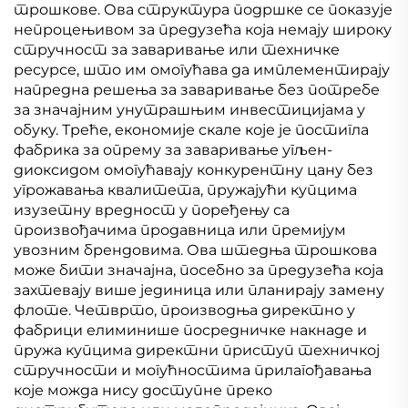
трошкове. Ова структура подршке се показује
непроцењивом за предузећа која немају широку
стручност за заваривање или техничке
ресурсе, што им омогућава да имплементирају
напредна решења за заваривање без потребе
за значајним унутрашњим инвестицијама у
обуку. Треће, економије скале које је постигла
фабрика за опрему за заваривање угљен-
диоксидом омогућавају конкурентну цану без
угрожавања квалитета, пружајући купцима
изузетну вредност у поређењу са
произвођачима продавница или премијум
увозним брендовима. Ова штедња трошкова
може бити значајна, посебно за предузећа која
захтевају више јединица или планирају замену
флоте. Четврто, производња директно у
фабрици елиминише посредничке накнаде и
пружа купцима директни приступ техничкој
стручности и могућностима прилагођавања
које можда нису доступне преко