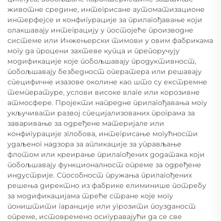
животне средине, интегрисане аутоматизационе
интерфејсе и конфигурације за прилагођавање који
олакшавају интеграцију у постојеће производне
системе или Инжењерски тимови у овим фабрикама
могу да процени захтеве купца и препоручују
модификације које побољшавају продуктивност,
побољшавају безбедност оператера или решавају
специфичне изазове околине као што су екстремне
температуре, услови високе влаге или корозивне
атмосфере. Пројекти напредне прилагођавања могу
укључивати развој специјализованих програма за
заваривање за одређене материјале или
конфигурације зглобова, интегрисање могућности
удаљеног надзора за апликације за управљање
флотом или креирање прилагођених додатака који
побољшавају функционалност опреме за одређене
индустрије. Способност пружања прилагођених
решења директно из фабрике елиминише потребу
за модификацијама треће стране које могу
поништити гаранције или угрозити поузданост
опреме, истовремено осигуравајући да се све