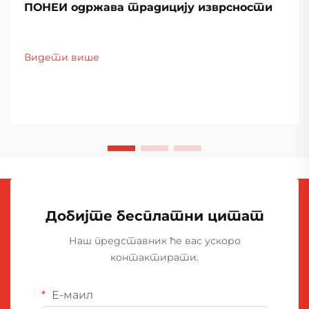
ПОНЕИ одржава традицију изврсности
Видети више
Добијте бесплатни цитат
Наш представник ће вас ускоро
контактирати.
Е-маил