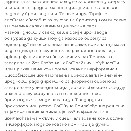
јединице за заваривање погодне за примене у терену
и поправке, средње машине дизајниране за опште
радове у производњи и тешке индустријске
системе способне за руковање производњом високих
запремина са захтевним циклусима рада.
Разновидност у свакој категорији производа
осигурава да купци могу да изабере опрему са
одговарајућим опсеговима ампераже, номинацијама за
радне циклусе и скуповима карактеристика које
одговарају њиховим специфичним захтевима за
заваривање без плаћања непотребних могућности
или прихватања компромитованих перформанси
Способности прилагођавања представљају значајну
предност рада директно са фабриком опреме за
заваривање угљен-диоксида, јер ове објекте поседују
инжењерску стручност и флексибилност
производње за модификацију стандардних
производа или развој потпуно прилагођених решења
за јединствене апликације. Уобичајене опције
прилагођавања укључују специјализоване контролне
интерфејсе, модификоване номинације дужног
циклуса, побољшане карактеристике заштите