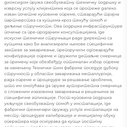
диоксидом пружа свеобухватну техничку подршку и
изврсну услугу клијентима која се протеже далеко
изван почетне куповине опреме, стварајући трајна
партнерства са купцима кроз текућу помоћ и
дељење стручности. Ова подршка инфраструктуре
почиње са пре-продајним консултацијама, где
искусни технички стручњаци раде директно са
купцима како би анализирали њихове специфичне
захтеве за заваривање, препоручили одговарајуће
конфигурације опреме и пружили детаљне смернице
за примену које обезбеђују оптималан избор опреме
за намењену Технички тим фабрике поседује дубоку
стручност у области заваривања металлургије,
рада опреме и процедуре за решавање проблема,
што им омогућава да пруже ауторитетна смерница
о сложеним изазовима заваривања и решењима за
специфичне апликације. Пост-куповина подршка
укључује свеобухватну помоћ у инсталацији, где
фабрички техничари пружају услуге инсталације на
месту, процедуре калибрације и иницијалну обуку
оператера која осигурава да купци постигну