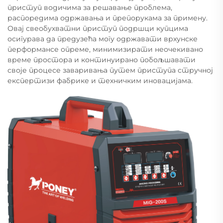
приступ водичима за решавање проблема,
распоредима одржавања и препорукама за примену.
Овај свеобухватни приступ подршци купцима
осигурава да предузећа могу одржавати врхунске
перформансе опреме, минимизирати неочекивано
време простора и континуирано побољшавати
своје процесе заваривања путем приступа стручној
експертизи фабрике и техничким иновацијама.