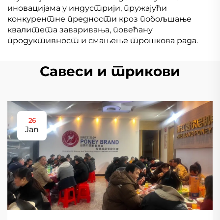
иновацијама у индустрији, пружајући
конкурентне предности кроз побољшање
квалитета заваривања, повећану
продуктивност и смањење трошкова рада.
Савеси и трикови
26
Jan