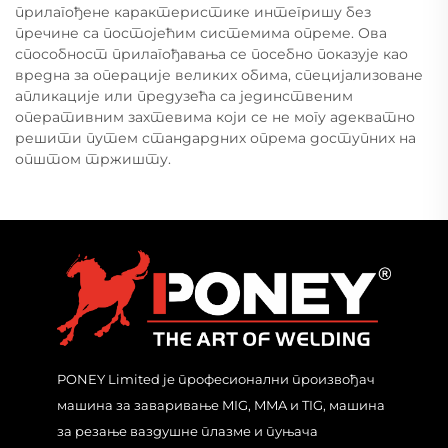
прилагођене карактеристике интегришу без
пречине са постојећим системима опреме. Ова
способност прилагођавања се посебно показује као
вредна за операције великих обима, специјализоване
апликације или предузећа са јединственим
оперативним захтевима који се не могу адекватно
решити путем стандардних опрема доступних на
општом тржишту.
PONEY Limited је професионални произвођач
машина за заваривање MIG, MMA и TIG, машина
за резање ваздушне плазме и пуњача