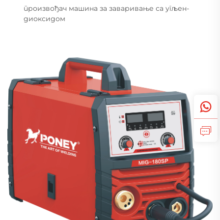
произвођач машина за заваривање са угљен-
диоксидом