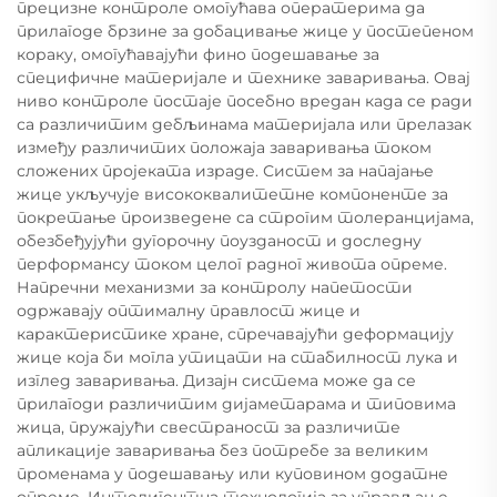
прецизне контроле омогућава оператерима да
прилагоде брзине за добацивање жице у постепеном
кораку, омогућавајући фино подешавање за
специфичне материјале и технике заваривања. Овај
ниво контроле постаје посебно вредан када се ради
са различитим дебљинама материјала или прелазак
између различитих положаја заваривања током
сложених пројеката израде. Систем за напајање
жице укључује висококвалитетне компоненте за
покретање произведене са строгим толеранцијама,
обезбеђујући дугорочну поузданост и доследну
перформансу током целог радног живота опреме.
Напречни механизми за контролу напетости
одржавају оптималну правлост жице и
карактеристике хране, спречавајући деформацију
жице која би могла утицати на стабилност лука и
изглед заваривања. Дизајн система може да се
прилагоди различитим дијаметарама и типовима
жица, пружајући свестраност за различите
апликације заваривања без потребе за великим
променама у подешавању или куповином додатне