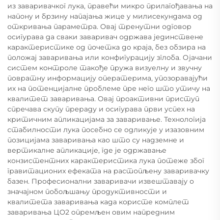
из заваривачког лука, правећи микро прилагођавања на
напону и брзину напајања жице у милисекундама од
откривања параметра. Овај тренутни одговор
осигурава да сваки заваривач одржава јединствене
карактеристике од почетка до краја, без обзира на
положај заваривања или конфигурацију зглоба. Ојачани
систем контроле такође пружа визуелну и звучну
повратну информацију оператерима, упозоравајући
их на потенцијалне проблеме пре него што утичу на
квалитет заваривања. Овај проактивни приступ
спречава скупу прераду и осигурава први успех на
критичним апликацијама за заваривање. Технологија
стабилности лука посебно се одликује у изазовним
позицијама заваривања као што су надземне и
вертикалне апликације, где је одржавање
конзистентних карактеристика лука потеже због
гравитационих ефеката на растопљену заваривачку
базен. Професионални заваривачи извештавају о
значајном побољшању продуктивности и
квалитета заваривања када користе комплет
заваривања ЦО2 опремљен овим напредним