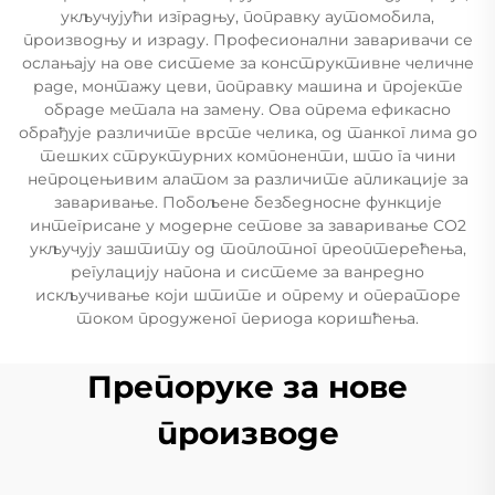
укључујући изградњу, поправку аутомобила,
производњу и израду. Професионални заваривачи се
ослањају на ове системе за конструктивне челичне
раде, монтажу цеви, поправку машина и пројекте
обраде метала на замену. Ова опрема ефикасно
обрађује различите врсте челика, од танког лима до
тешких структурних компоненти, што га чини
непроцењивим алатом за различите апликације за
заваривање. Побољене безбедносне функције
интегрисане у модерне сетове за заваривање СО2
укључују заштиту од топлотног преоптерећења,
регулацију напона и системе за ванредно
искључивање који штите и опрему и операторе
током продуженог периода коришћења.
Препоруке за нове
производе