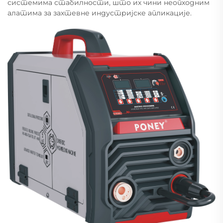
системима стабилности, што их чини неопходним
алатима за захтевне индустријске апликације.