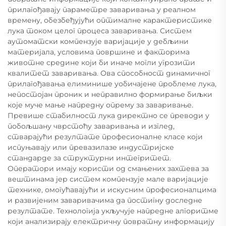
прилагођавају параметре заваривања у реалном
времену, обезбеђујући оптималне карактеристике
лука током целог процеса заваривања. Систем
аутоматски компензује варијације у дебљини
материјала, условима површине и факторима
животне средине који би иначе могли угрозити
квалитет заваривања. Ова способност динамичног
прилагођавања елиминише уобичајене проблеме лука,
непостојан проник и неправилно формирање биљки
које муче мање напредну опрему за заваривање.
Превише стабилност лука директно се преводи у
побољшану чврстоћу заваривања и изглед,
стварајући резултате професионалне класе који
испуњавају или превазилазе индустријске
стандарде за структурни интегритет.
Оператори имају користи од смањених захтева за
вештинама јер систем компензује мале варијације
технике, омогућавајући и искусним професионалцима
и развијеним заваривачима да постигну доследне
резултате. Технологија укључује напредне алгоритме
који анализирају електричну повратну информацију