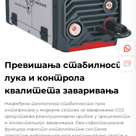
Превишања стабилности
лука и контрола
квалитета заваривања
Напређена технологија стабилности лука
интегрисана у модерне сетове за заваривање СО2
представља револуционарни пробив у прецизности
и конзистенцији заваривања. Ова софистицирана
функција користи интелигентне системе
повратне информације који континуирано прате и