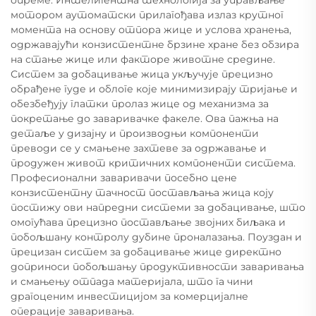
опреме. Интелигентна технологија за управљање
мотором аутоматски прилагођава излаз крутног
момента на основу отпора жице и услова хранења,
одржавајући конзистентне брзине хране без обзира
на стање жице или факторе животне средине.
Систем за добацивање жица укључује прецизно
обрађене гуде и облоге које минимизирају тријање и
обезбеђују глатки пролаз жице од механизма за
покретање до заваривачке факеле. Ова пажња на
детаље у дизајну и производњи компоненти
преводи се у смањене захтеве за одржавање и
продужен живот критичних компоненти система.
Професионални заваривачи посебно цене
конзистентну тачност постављања жица коју
постижу ови напредни системи за добацивање, што
омогућава прецизно постављање звојних биљака и
побољшану контролу дубине проналазања. Поуздан и
прецизан систем за добацивање жице директно
доприноси побољшању продуктивности заваривања
и смањењу отпада материјала, што га чини
драгоценим инвестицијом за комерцијалне
операције заваривања.