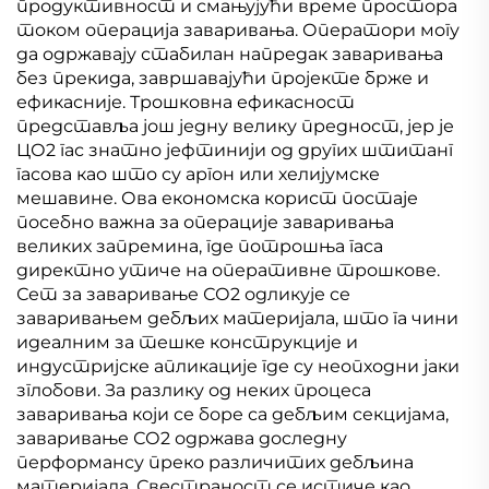
продуктивност и смањујући време простора
током операција заваривања. Оператори могу
да одржавају стабилан напредак заваривања
без прекида, завршавајући пројекте брже и
ефикасније. Трошковна ефикасност
представља још једну велику предност, јер је
ЦО2 гас знатно јефтинији од других штитанг
гасова као што су аргон или хелијумске
мешавине. Ова економска корист постаје
посебно важна за операције заваривања
великих запремина, где потрошња гаса
директно утиче на оперативне трошкове.
Сет за заваривање СО2 одликује се
заваривањем дебљих материјала, што га чини
идеалним за тешке конструкције и
индустријске апликације где су неопходни јаки
зглобови. За разлику од неких процеса
заваривања који се боре са дебљим секцијама,
заваривање СО2 одржава доследну
перформансу преко различитих дебљина
материјала. Свестраност се истиче као