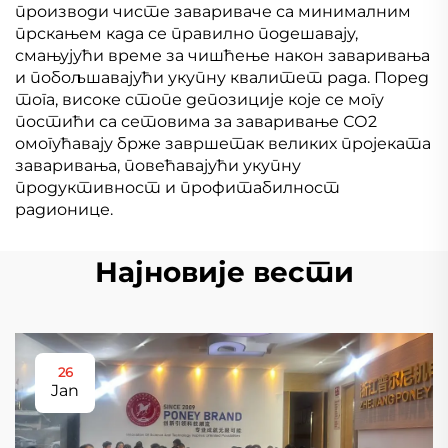
производи чисте завариваче са минималним
прскањем када се правилно подешавају,
смањујући време за чишћење након заваривања
и побољшавајући укупну квалитет рада. Поред
тога, високе стопе депозиције које се могу
постићи са сетовима за заваривање СО2
омогућавају брже завршетак великих пројеката
заваривања, повећавајући укупну
продуктивност и профитабилност
радионице.
Најновије вести
26
Jan