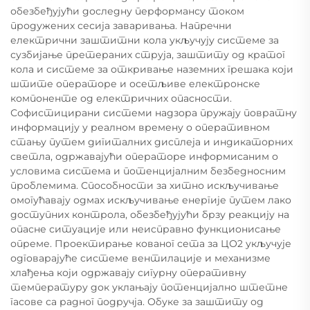
обезбеђујући доследну перформансу током
продужених сесија заваривања. Напречни
електрични заштитни кола укључују системе за
сузбијање претераних струја, заштиту од кратог
кола и системе за откривање наземних грешака који
штите операторе и осетљиве електронске
компоненте од електричних опасности.
Софистицирани системи надзора пружају повратну
информацију у реалном времену о оперативном
стању путем дигиталних дисплеја и индикаторних
светла, одржавајући операторе информисаним о
условима система и потенцијалним безбедносним
проблемима. Способности за хитно искључивање
омогућавају одмах искључивање енергије путем лако
доступних контрола, обезбеђујући брзу реакцију на
опасне ситуације или неисправно функционисање
опреме. Проектирање кованог сета за ЦО2 укључује
одговарајуће системе вентилације и механизме
хлађења који одржавају сигурну оперативну
температуру док уклањају потенцијално штетне
гасове са радног подручја. Обуке за заштиту од