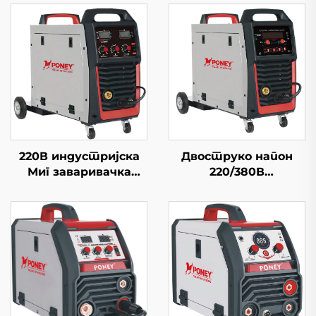
220В индустријска
Двоструко напон
Миг заваривачка
220/380В
машина Миг-250
мултифункционална
мултифункционална
Миг машина за
Миг/Маг заваривачка
заваривање Миг-250
машина за гасни
Двоструко импулсна
штит
дигитална контрола
Синергична машина
за заваривање