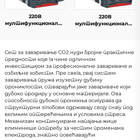
220В
220В
мултифункционални
мултифункционални
инвертер Миг
инвертер Мини
заваривачка машина
безгасни заваривач
Миг-200 Високо-
ФЦВ-120 Дигитална
намењена Миг
контрола сигнала
Сет за заваривање СО2 нуди бројне практичне
заваривачка машина
Миг Велдер
предности које га чине одличном
инвестицијом за професионалне завариваче и
озбиљне хобисти. Пре свега, овај систем
заваривања пружа изузетну дубину
прониклости, стварајући јаке завариваче који
дубоко продиру у основне материјале. Ова
способност дубоког проникња осигурава да
структурни зглобови одржавају своју снагу под
великим оптерећењима и условима стреса.
Механизам континуиране напајања жице
елиминише потребу за честим променама
електрода, знатно повећавајући