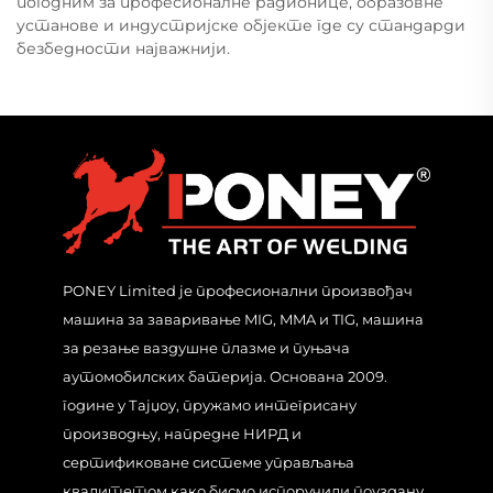
погодним за професионалне радионице, образовне
установе и индустријске објекте где су стандарди
безбедности најважнији.
PONEY Limited је професионални произвођач
машина за заваривање MIG, MMA и TIG, машина
за резање ваздушне плазме и пуњача
аутомобилских батерија. Основана 2009.
године у Тајџоу, пружамо интегрисану
производњу, напредне НИРД и
сертификоване системе управљања
квалитетом како бисмо испоручили поуздану