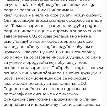
кључна снага, омогућавајући заваривачима да
раде са различитим типовима и
квалитетима челика користећи исту опрему.
Ова прилагодљивост смањује потребу за више
система заваривања, рационализујући радне
радње и инвестиције у опрему. Крива учења за
заваривање СО2 остаје релативно нежна,
омогућавајући новим оператерима да брзо
развију вештину са одговарајућом обуком и
праксом. Ова доступност чини технологију
погодном за образовне институције, програме
за учење и предузећа која обучавају ново
особље за заваривање. Потреба за одржавањем
остаје минимална због чврсте конструкције и
поузданих компоненти које се користе у
квалитетном сету за заваривање ЦО2.
Редовно чишћење и основно одржавање
одржавају ове системе у ефикасном
функционисању годинама, пружајући одличан
повратак на инвестицију. Процес заваривања