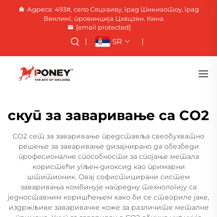
Адреса: 493#, село Сяцхаиву, град Шикиаотоу, град
Венлинг, провинција Цхецзян. Кина
[email protected]
SR
скуп за заваривање са CO2
СО2 сет за заваривање представља свеобухватно
решење за заваривање дизајнирано да обезбеди
професионалне способности за спојање метала
користећи угљен-диоксид као примарни
штитионик. Овај софистицирани систем
заваривања комбинује напредну технологију са
једноставним коришћењем како би се створиле јаке,
издржљиве заваривачке коже за различите металне