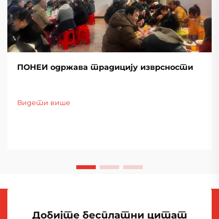
ПОНЕИ одржава традицију изврсности
Видети више
Добијте бесплатни цитат