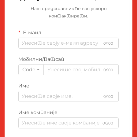
Наш представник ће вас ускоро
контактирати.
Е-маил
0/100
Мобилни/Ватсап
Code
0/100
Име
0/100
Име компаније
0/200