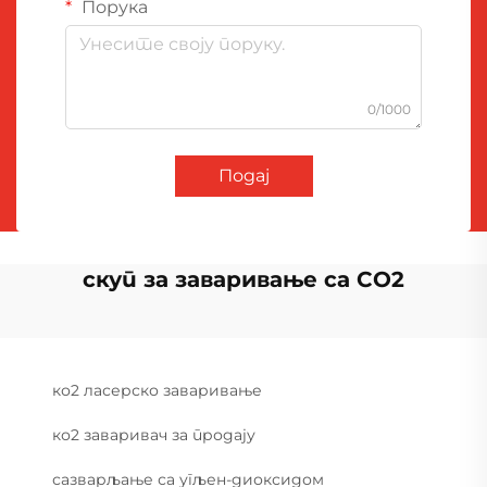
Порука
0/1000
Подај
скуп за заваривање са CO2
ко2 ласерско заваривање
ко2 заваривач за продају
сазварљање са угљен-диоксидом