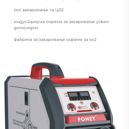
миг заваривање са Ц02
индустријска опрема за заваривање угљен-
диоксидом
фабрика за заваривање опреме за ко2