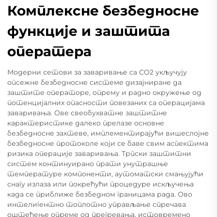
Комплексне безбедносне
функције и заштита
оператера
Модерни сетови за заваривање са CO2 укључују
опсежне безбедносне системе дизајниране да
заштите операторе, опрему и радно окружење од
потенцијалних опасности повезаних са операцијама
заваривања. Ове свеобухватне заштитне
карактеристике далеко прелазе основне
безбедносне захтеве, имплементирајући вишеслојне
безбедносне протоколе који се баве свим аспектима
ризика операције заваривања. Трпски заштитни
систем континуирано прати унутрашње
температуре компоненти, аутоматски смањујући
снагу излаза или покрећући процедуре искључења
када се приближе безбедном границама рада. Ово
интелигентно топлотно управљање спречава
оштећење опреме од прегревања, истовремено