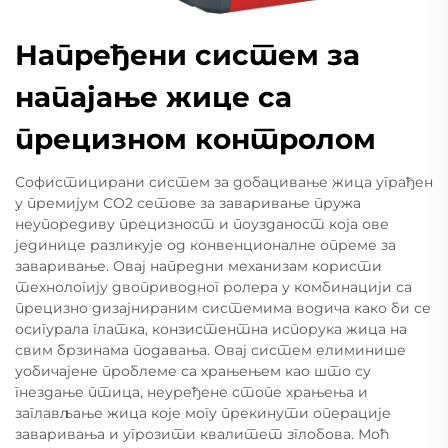
Напређени систем за
напајање жице са
прецизном контролом
Софистицирани систем за добацивање жица уграђен
у премијум СО2 сетове за заваривање пружа
неупоредиву прецизност и поузданост која ове
јединице разликује од конвенционалне опреме за
заваривање. Овај напредни механизам користи
технологију двоприводног ролера у комбинацији са
прецизно дизајнираним системима водича како би се
осигурала глатка, конзистентна испорука жица на
свим брзинама подавања. Овај систем елиминише
уобичајене проблеме са храњењем као што су
гнездање птица, неуређене стопе храњења и
заглављање жица које могу прекинути операције
заваривања и угрозити квалитет зглобова. Моћ