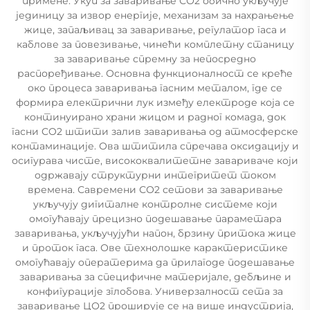
примене. Укуп за заваривање СО2 обично укључује
јединицу за извор енергије, механизам за нахрањење
жице, запаљивац за заваривање, регулатор гаса и
каблове за повезивање, чинећи комплетну станицу
за заваривање спремну за непосредно
распоређивање. Основна функционалност се креће
око процеса заваривања гасним металом, где се
формира електрични лук између електроде која се
континуирано храни жицом и радног комада, док
гасни CO2 штити залив заваривања од атмосферске
контаминације. Ова штитила спречава оксидацију и
осигурава чисте, висококвалитетне завариваче који
одржавају структурни интегритет током
времена. Савремени СО2 сетови за заваривање
укључују дигиталне контролне системе који
омогућавају прецизно подешавање параметара
заваривања, укључујући напон, брзину притока жице
и проток гаса. Ове технолошке карактеристике
омогућавају оператерима да прилагоде подешавање
заваривања за специфичне материјале, дебљине и
конфигурације зглобова. Универзалност сета за
заваривање ЦО2 проширује се на више индустрија,