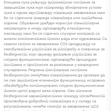
блицања лука укључују аутоматске системе за
завршетак лука који откривају абнормалне услове
лука и одмах заустављају операције заваривања како
би се спречиле повреде оператера или оштећења
опреме. Обувљени уређаји користе огањотпорне
материјале и имају одговарајућу електричну
изолацију како би се спречио случајни контакт са
живим компонентама током рада или одржавања. Са
сваком сетом за заваривање СО2 придружују се
свеобухватни упутства за употребу и смернице за
безбедност, који пружају детаљне упутства за
сигурно функционисање, одговарајуће процедуре
поставке и протоколе за реаговање у ванредним
случајевима. Редовна тестирање система
безбедности омогућава оператерима да провере да
ли све заштитне елементе функционишу исправно,
обезбеђујући континуирано сигурно функционисање
током целог радног века опреме. Ове опсежне
безбедносне карактеристике показују посвећеност
произвођача добробит оператера и у складу са
регулативама, чинећи секете за заваривање ЦО2