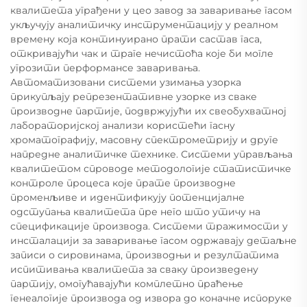
квалитета уграђени у цео завод за заваривање гасом
укључују аналитичку инструментацију у реалном
времену која континуирано прати састав гаса,
откривајући чак и траге нечистоћа које би могле
угрозити перформансе заваривања.
Автоматизовани системи узимања узорка
прикупљају репрезентативне узорке из сваке
производне партије, подвржујући их свеобухватној
лабораторијској анализи користећи гасну
хроматографију, масовну спектрометрију и друге
напредне аналитичке технике. Системи управљања
квалитетом спроводе методологије статистичке
контроле процеса које прате производне
променљиве и идентификују потенцијалне
одступања квалитета пре него што утичу на
спецификације производа. Системи тражимости у
инсталацији за заваривање гасом одржавају детаљне
записи о сировинама, производњи и резултатима
испитивања квалитета за сваку произведену
партију, омогућавајући комплетно праћење
генеалогије производа од извора до коначне испоруке