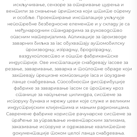
искључивање, сензоре за откривање цурења и
вентили за смањење притиска који штите опрему
и особље. Проектирање инсталације укључује
непотребне безбедносне елементе и у складу је са
међународним стандардима за руководство
опасним материјалима. Апликације за производе
заварних биљка за гас обухватају аутомобилску
производњу, изградњу, бродоградњу,
ваздухопловство и опште фабрикантске
индустрије. Ове инсталације снабдевају гасове за
резање, заваривање, заварка и топлотне обраде који
захтевају прецизне композиције гаса и поуздане
ланце снабдевања. Способности дистрибуције
фабрике за заваривање гасом се протежу кроз
станице за напуњење цилиндра, системе за
испоруку бунака и мрежу цеви које служе и великим
индустријским клијентима и мањим радионицама.
Савремене фабрике користе рачунарске системе за
праћење за управљање инвентарским залихама,
заказивање испоруке и одржавање квалитетне
документације током целог ланца снабдевања.