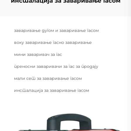
инсталација за заваривање гасом
заваривање дугом и заваривање гасом
воку заваривање гасно заваривање
мини заваривач за гас
преносни заваривачи за гас за продају
мали сет за заваривање гасом
инсталација за заваривање гасом