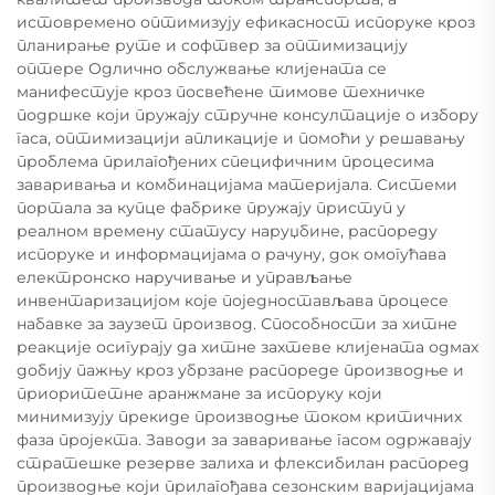
истовремено оптимизују ефикасност испоруке кроз
планирање руте и софтвер за оптимизацију
оптере Одлично обслужвање клијената се
манифестује кроз посвећене тимове техничке
подршке који пружају стручне консултације о избору
гаса, оптимизацији апликације и помоћи у решавању
проблема прилагођених специфичним процесима
заваривања и комбинацијама материјала. Системи
портала за купце фабрике пружају приступ у
реалном времену статусу наруџбине, распореду
испоруке и информацијама о рачуну, док омогућава
електронско наручивање и управљање
инвентаризацијом које поједностављава процесе
набавке за заузет производ. Способности за хитне
реакције осигурају да хитне захтеве клијената одмах
добију пажњу кроз убрзане распореде производње и
приоритетне аранжмане за испоруку који
минимизују прекиде производње током критичних
фаза пројекта. Заводи за заваривање гасом одржавају
стратешке резерве залиха и флексибилан распоред
производње који прилагођава сезонским варијацијама