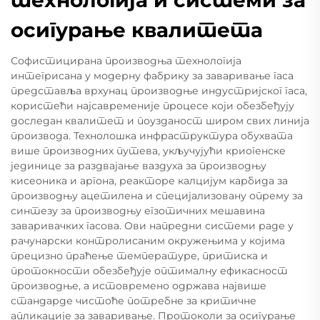
осигурање квалитета
Софистицирана производња технологија
интегрисана у модерну фабрику за заваривање гаса
представља врхунац производње индустријског гаса,
користећи најсавременије процесе који обезбеђују
доследан квалитет и поузданост широм свих линија
производа. Технолошка инфраструктура обухвата
више производних путева, укључујући криогенске
јединице за раздвајање ваздуха за производњу
кисеоника и аргона, реакторе калцијум карбида за
производњу ацетилена и специјализовану опрему за
синтезу за производњу егзотичних мешавина
заваривачких гасова. Ови напредни системи раде у
рачунарски контролисаним окружењима у којима
прецизно праћење температуре, притиска и
протокности обезбеђује оптималну ефикасност
производње, а истовремено одржава највише
стандарде чистоће потребне за критичне
апликације за заваривање. Протоколи за осигурање