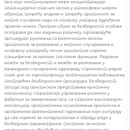
гаса који континуирано мере концентрације
потенцијално опасних гасова у атмосфери широм
објекта, покрећу аларме и покрећу протоколе за
хитне случајеве када се открију унапред одређени
пражни нивои. Програм обуке за безбедност особља
осигурава да сви радници разумеју одговарајуће
процедуре руковања са различитим гасима,
протоколе за реаговање у хитним случајевима и
исправну употребу личне заштитне опреме
специфичне за њихове пословне функције. Редовни
вежби за безбедност и вежбе за реаговање у
ванредним случајевима одржавају спремност радне
снаге док се идентификују потенцијална побољшања
постојећих безбедносних процедура. Безбедност
посуда под притиском представља критичну
компоненту стратегије управљања ризиком у
фабрици за заваривање гаса, са строгим распоредом
инспекција, протоколима испитивања притиска и
програмима превентивног одржавања који осигурају
да све опреме за складиштење и обраду раде у
безбедним параметрима. Системи за хитно
искључивање обезбеђују непосредну изолацију