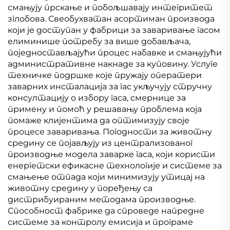
смањују прскање и побољшавају интегритет
зглобова. Свеобухватан асортиман производа
који је доступан у фабрици за заваривање гасом
елиминише потребу за више добављача,
поједностављајући процес набавке и смањујући
административне накнаде за куповину. Услуге
техничке подршке које пружају оператери
заварних инсталација за гас укључују стручну
консултацију о избору гаса, смернице за
примену и помоћ у решавању проблема која
помаже клијентима да оптимизују своје
процесе заваривања. Погодности за животну
средину се појављују из централизованог
производње модела заварке гаса, који користи
енергетски ефикасне технологије и системе за
смањење отпада који минимизују утицај на
животну средину у поређењу са
дистрибуираним методама производње.
Способност фабрике да спроведе напредне
системе за контролу емисија и програме