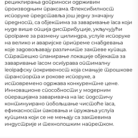
рециклирања доприноси одрживим
производњим праксама. Флексибилност
испоруке представља још једну значајну
предност, са објектима за заваривање гаса који
нуде више опција дистрибуције, укључујући
програме за размену цилиндра, услуге испоруке
на велико и аваријске припреме снабдевања
које задовољавају различите захтеве купаца.
Стратешко планирање локације објеката за
заваривање гасом осигурава оптималну
географску покривеност која смањује трошкове
транспорта и рокове испоруке, а
истовремено одржава конкурентне цене.
Инновационе способности у модерним
операцијама заваривача на гас подстичу
континуирано побољшање чистоће гаса,
ефикасности паковања и пружања услуга
купцима који се не мењају са захтевима
индустрије и технолошким напретком.