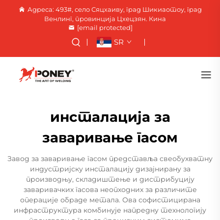
Адреса: 493#, село Сяцхаиву, град Шикиаотоу, град
Венлинг, провинција Цхецзян. Кина
[email protected]
SR
инсталација за
заваривање гасом
Завод за заваривање гасом представља свеобухватну
индустријску инсталацију дизајнирану за
производњу, складиштење и дистрибуцију
заваривачких гасова неопходних за различите
операције обраде метала. Ова софистицирана
инфраструктура комбинује напредну технологију