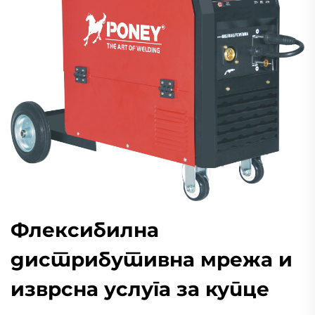
Флексибилна
дистрибутивна мрежа и
изврсна услуга за купце