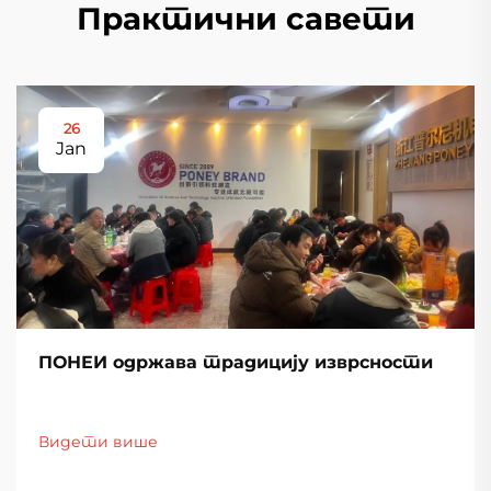
Практични савети
26
Jan
ПОНЕИ одржава традицију изврсности
Видети више