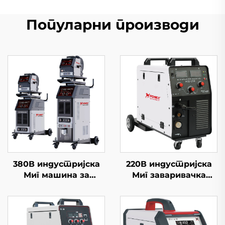
Популарни производи
380В индустријска
220В индустријска
Миг машина за
Миг заваривачка
заваривање Миг-500
машина Миг-250
мултифункционална
мултифункционална
ЦО2 гасна штит Миг/
Миг/Маг заваривачка
Маг Гоугинг машина за
машина за гасни