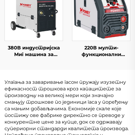
заваривање
штит
380В индустријска
220В мулти-
Миг машина за
функционални
заваривање Миг-300
инвертер Мини Миг
мултифункционална
Велдер Миг-140
Миг/Маг машина за
Цифрова контрола
заваривање
сигнала Миг Велдер
Улагања за заваривање гасом пружају изузетну
Машина
ефикасност трошкова кроз капацитете за
производњу на великој мери који значајно
смањују трошкове по јединици гаса у поређењу
са мањим добављачима. Економије скале које
постижу ове фабрике директно се преводе у
конкурентне цене за купце, док се одржавају
супериорни стандарди квалитета производа.