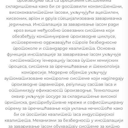
производње гаса са прецизним системима
складиштења како би се доставили конзистентни,
висококвалитетни гасови, укључујући ацетилен,
кисеоник, аргон и друга специјализована заваривачка
једињења. Инсталација за заваривање гасом ради
кроз више међусобно повезаних система који
обезбеђују континуиране производне циклусе,
истовремено одржавајући строге безбедносне
протоколе и стандарде квалитета. Основна
функција инсталације за заваривање гасом укључује
систематску генерацију гасова путем хемијских
процеса, система за пречишћавање и технологија
компресије. Модерне објекте укључују
аутоматизоване контролне системе који надгледају
производне параметре, регулишу састав гаса и
оптимизују ефикасност производње. Технолошки
оквир укључује посуде за складиштење високог
притиска, дистрибутивне мреже и софистицирану
опрему за пречишћавање која уклања нечистоће како
би се постигао квалитет гаса индустријског
квалитета. Механизми за безбедност у инсталацији
за заваривање гасом обухватају системе за хитно