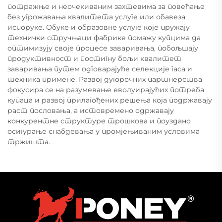
потражње и неочекиваним захтевима за повећање
без угрожавања квалитета услуге или обавеза
испоруке. Обуке и образовне услуге које пружају
технички стручњаци фабрике помажу купцима да
оптимизују своје процесе заваривања, побољшају
продуктивност и постигну бољи квалитет
заваривања путем одговарајуће селекције гаса и
техника примене. Развој дугорочних партнерства
фокусира се на разумевање еволуирајућих потреба
купаца и развој прилагођених решења која подржавају
раст пословања, а истовремено одржавају
конкурентне структуре трошкова и поуздано
осигурање снабдевања у промјењиваним условима
тржишта.