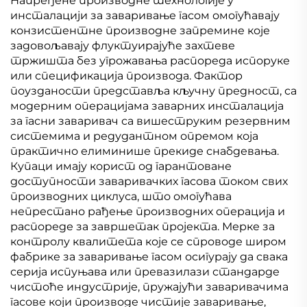
Напређене производне технологије у
инсталацији за заваривање гасом омогућавају
конзистентне производне запремине које
задовољавају флуктуирајуће захтеве
тржишта без угрожавања распореда испоруке
или спецификација производа. Фактор
поузданости представља кључну предност, са
модерним операцијама заварних инсталација
за гасни заваривач са вишеструким резервним
системима и редудантном опремом која
практично елиминише прекиде снабдевања.
Купаци имају корист од гарантоване
доступности заваривачких гасова током свих
производних циклуса, што омогућава
непрестано рађење производних операција и
распореде за завршетак пројекта. Мерке за
контролу квалитета које се спроводе широм
фабрике за заваривање гасом осигурају да свака
серија испуњава или превазилази стандарде
чистоће индустрије, пружајући заваривачима
гасове који производе чистије заваривање,