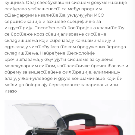
купцима. Овај свеобухватни систем документације
осигурава усаглашеност са међународним
стандардима квалитета, укључујући ИСО
сертификације и захтеве специфичне за
индустрију. Посвећеност постројења квалитету
се протеже кроз специјализоване системе
складиштења који спречавају контаминацију и
одржавају чистоћу гаса током продужених периода
складиштења. Напређене технологије
пречишћавања, укључујући системе за сушење
молекуларним ситом, каталитичке пречишћаваче и
опрему за вишестепене филтрације, елиминишу
влагу, угљен-углеводе и друге контаминате који би
могли да погоршају перформансе заваривања или
изазо