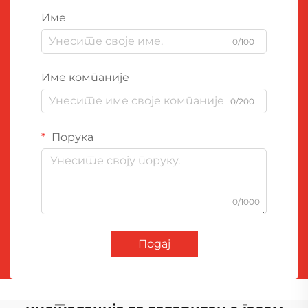
Име
0/100
Име компаније
0/200
Порука
0/1000
Подај