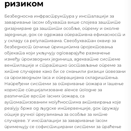
ризиком
Безбедносна инфраструктура у инсталацији за
заваривање гасом обухвата више слојева заштите
дизајниране да заштити особље, опрему и околне
заједнице, док се одржава оперативна ефикасност и
у складу са регулативама. Свеобухватан оквир за
безбедност почиње принципима пројектовања
објеката који укључују одговарајуће размачење
између производних јединица, адекватне системе
вентилације и стратешко постављање опреме за
хитне случајеве како би се смањили ризици повезани
са производњом гаса и операцијама складиштења.
Напређени системи за откривање пожара и гашење
користе специјализоване агенсе погодне за
различите врсте гасних пожара, са
аутоматизованим могућностима активирања које
реагују брже од људске интервенције, док пружају
опције ручног преузимања за особље за хитне
случајеве. У инсталацији за заваривање гасом
примењују се софистицирани системи за праћење