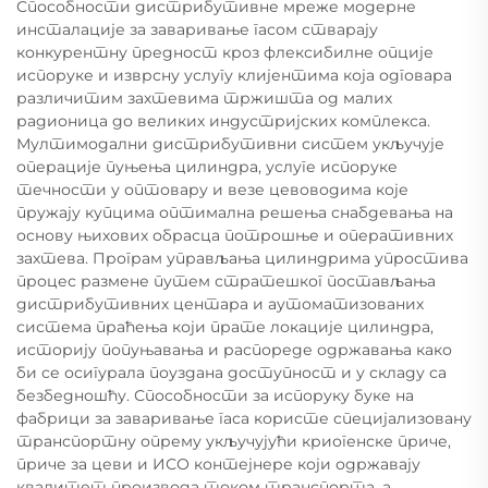
Способности дистрибутивне мреже модерне
инсталације за заваривање гасом стварају
конкурентну предност кроз флексибилне опције
испоруке и изврсну услугу клијентима која одговара
различитим захтевима тржишта од малих
радионица до великих индустријских комплекса.
Мултимодални дистрибутивни систем укључује
операције пуњења цилиндра, услуге испоруке
течности у оптовару и везе цевоводима које
пружају купцима оптимална решења снабдевања на
основу њихових обрасца потрошње и оперативних
захтева. Програм управљања цилиндрима упростива
процес размене путем стратешког постављања
дистрибутивних центара и аутоматизованих
система праћења који прате локације цилиндра,
историју попуњавања и распореде одржавања како
би се осигурала поуздана доступност и у складу са
безбедношћу. Способности за испоруку буке на
фабрици за заваривање гаса користе специјализовану
транспортну опрему укључујући криогенске приче,
приче за цеви и ИСО контејнере који одржавају
квалитет производа током транспорта, а