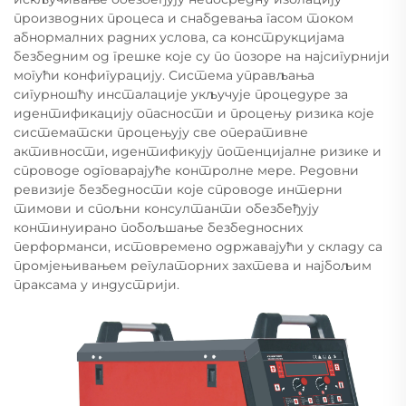
производних процеса и снабдевања гасом током
абнормалних радних услова, са конструкцијама
безбедним од грешке које су по позоре на најсигурнији
могући конфигурацију. Система управљања
сигурношћу инсталације укључује процедуре за
идентификацију опасности и процењу ризика које
систематски процењују све оперативне
активности, идентификују потенцијалне ризике и
спроводе одговарајуће контролне мере. Редовни
ревизије безбедности које спроводе интерни
тимови и спољни консултанти обезбеђују
континуирано побољшање безбедносних
перформанси, истовремено одржавајући у складу са
промјењивањем регулаторних захтева и најбољим
праксама у индустрији.