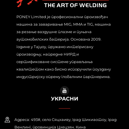
PONEY Limited је професионални произвођач
машина за заваривање MIG, MMA и TIG, машина
за резање ваздушне плазме и пуњача
аутомобилских батерија. Основана 2009.
године у Тајџоу, пружамо интегрисану
производњу, напредне НИРД и
сертификоване системе управљања
квалитетом како бисмо испоручили поуздану
индустријску опрему глобалним партнерима.
УКРАСНИ
Адреса: 493#, село Сяцхаиву, град Шикиаотоу, град
Венлинг, провинција Цхецзян. Кина