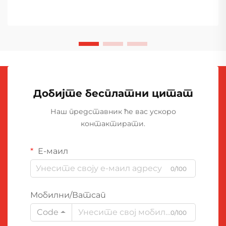
Добијте бесплатни цитат
Наш представник ће вас ускоро
контактирати.
Е-маил
0/100
Мобилни/Ватсап
Code
0/100