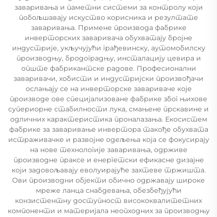
заваривања и паметни системи за контролу који
побољшавају искуство корисника и резултате
заваривања. Примене производа фабрике
инверторских заваривача обухватају бројне
индустрије, укључујући грађевинску, аутомобилску
производњу, бродоградњу, инсталацију цевира и
опште фабрикантске радове. Професионални
заваривачи, хобисти и индустријски произвођачи
ослањају се на инверторске завариваче које
производе ове специјализоване фабрике због њихове
супериорне стабилности лука, смањене прскавине и
одличних карактеристика проналазања. Екосистем
фабрике за заваривање инвертора такође обухвата
истраживачке и развојне одељења која се фокусирају
на нове технологије заваривања, одрживе
производне праксе и енергетски ефикасне дизајне
који задовољавају еволуирајуће захтеве тржишта.
Ови производни објекти обично одржавају широке
мреже ланца снабдевања, обезбеђујући
конзистентну доступност висококвалитетних
компоненти и материјала неопходних за производњу