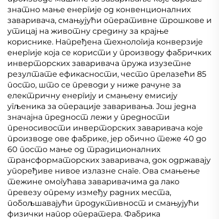
знатно мање енергије од конвенционалних
заваривача, смањујући оперативне трошкове и
утицај на животну средину за крајње
кориснике. Напређена технологија конверзије
енергије која се користи у производу фабричких
инверторских заваривача пружа изузетне
резултате ефикасности, често прелазећи 85
посто, што се преводи у ниже рачуне за
електричну енергију и смањену емисију
угљеника за операције заваривања. Још једна
значајна предност лежи у предности
преносивости инверторских заваривача које
производе ове фабрике, јер обично теже 40 до
60 посто мање од традиционалних
трансформаторских заваривача, док одржавају
упоређиве нивое излазне снаге. Ова смањење
тежине омогућава заваривачима да лако
превезу опрему између радних места,
побољшавајући продуктивност и смањујући
физички напор оператера. Фабрика