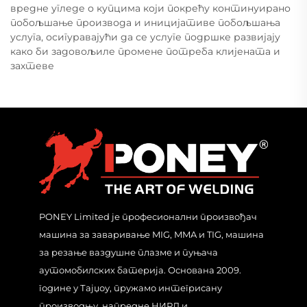
вредне угледе о купцима који покрећу континуирано
побољшање производа и иницијативе побољшања
услуга, осигуравајући да се услуге подршке развијају
како би задовољиле промене потреба клијената и
захтеве
PONEY Limited је професионални произвођач
машина за заваривање MIG, MMA и TIG, машина
за резање ваздушне плазме и пуњача
аутомобилских батерија. Основана 2009.
године у Тајџоу, пружамо интегрисану
производњу, напредне НИРД и