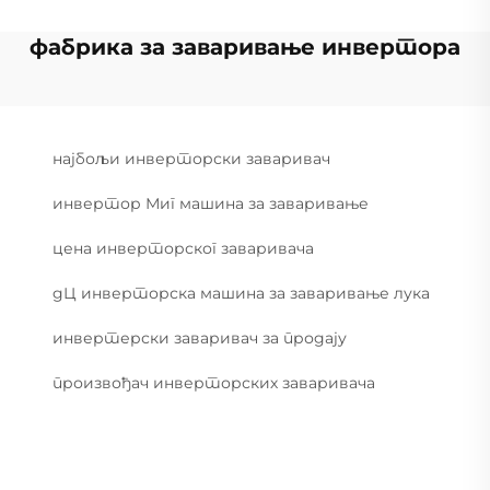
фабрика за заваривање инвертора
најбољи инверторски заваривач
инвертор Миг машина за заваривање
цена инверторског заваривача
дЦ инверторска машина за заваривање лука
инвертерски заваривач за продају
произвођач инверторских заваривача