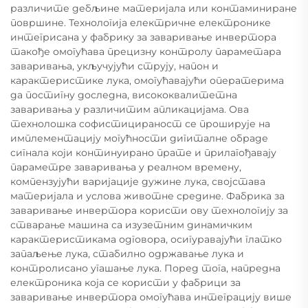
различите дебљине материјала или контаминиране
површине. Технологија електричне електронике
интегрисана у фабрику за заваривање инвертора
такође омогућава прецизну контролу параметара
заваривања, укључујући струју, напон и
карактеристике лука, омогућавајући оператерима
да постигну доследна, висококвалитетна
заваривања у различитим апликацијама. Ова
технолошка софистицираност се проширује на
имплементацију могућности дигиталне обраде
сигнала који континуирано прате и прилагођавају
параметре заваривања у реалном времену,
компензујући варијације дужине лука, својстава
материјала и услова животне средине. Фабрика за
заваривање инвертора користи ову технологију за
стварање машина са изузетним динамичким
карактеристикама одговора, осигуравајући глатко
запаљење лука, стабилно одржавање лука и
контролисано угашање лука. Поред тога, напредна
електроника која се користи у фабрици за
заваривање инвертора омогућава интеграцију више