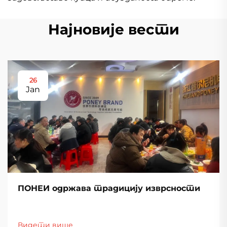
Најновије вести
26
Jan
ПОНЕИ одржава традицију изврсности
Видети више