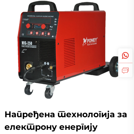
Напређена технологија за
електрону енергију