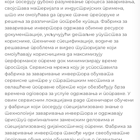
који поседују дубоко разумевање процеса заваривања,
својстава материјала и индустријских примена,
што им омогућава да пруже тачне препоруке и
решења за различите потребе купаца. Фабрика за
заваривање инвертора одржава обимне ресурсе
документације, укључујући детаљне упутства за
кориснике, техничке спецификације, водиче за
решавање проблема и видео туторијале који
омогућавају корисницима да максимизују
перформансе опреме док минимизирају време
простоја. Сервисна мрежа коју је успоставила
фабрика за заваривање инвертора обухвата
сервисне центре у стратешким местима и
овлашћене поправне објекте који обезбеђују брза
времена одговора за услуге одржавања и поправке. У
овим сервисним локацијама раде техничари обучени
у фабрици који поседују специјализовано знање о
технологији заваривања инвертора и одржавају
приступ оригиналним заменским деловима и
специјализованој дијагностичкој опреми. Фабрика за
заваривање инвертора такође нуди свеобухватне
програме обуке који обучавају купце о правилном