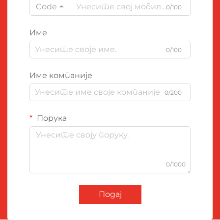
Code
0/100
Име
0/100
Име компаније
0/200
Порука
0/1000
Подај