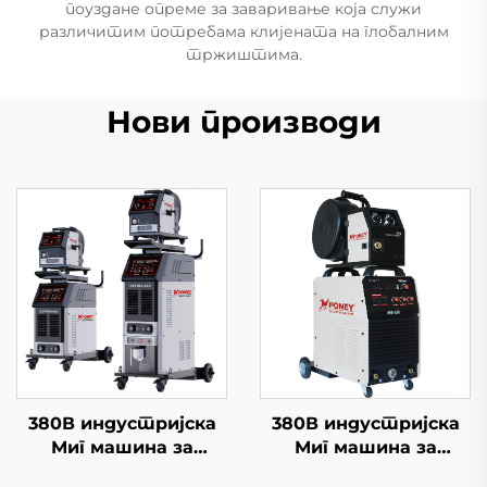
поуздане опреме за заваривање која служи
различитим потребама клијената на глобалним
тржиштима.
Нови производи
380В индустријска
380В индустријска
Миг машина за
Миг машина за
заваривање Миг-500
заваривање Миг-350/