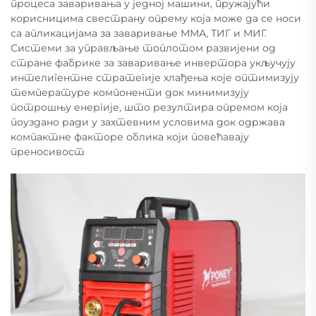
процеса заваривања у једној машини, пружајући
корисницима свестрану опрему која може да се носи
са апликацијама за заваривање ММА, ТИГ и МИГ.
Системи за управљање топлотом развијени од
стране фабрике за заваривање инвертора укључују
интелигентне стратегије хлађења које оптимизују
температуре компоненти док минимизују
потрошњу енергије, што резултира опремом која
поуздано ради у захтевним условима док одржава
компактне факторе облика који повећавају
преносивост