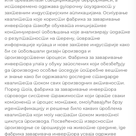
или превазилази спецификације перформанси, а
истовремено одржава дугорочну поузданост у
захтевним индустријским апликацијама. Осигурање
квалитета које користи фабрика за заваривање
инвертора такође обухвата иницијативе
континуираног побољшања које анализирају податке
о резултатности на терену, повратне
информације купаца и нове захтеве индустрије како
би се побољшали дизајн производа и
производствени процеси. Фабрика за заваривање
инвертора улага у обуку запослених који обезбеђују
да производно особље поседује потребне вештине
и знање како би одржавало доследне стандарде
квалитета током свих производних активности.
Поред тога, фабрика за заваривање инвертора
спроводи системе тражимости који прате сваки
компонент и процес монтаже, омогућавајући брзу
идентификацију и решење било каквих проблема
квалитета који могу настати током животног
циклуса производа. Посвећеност изврсности
производње се проширује на животне средине, где
фабрика заваривача инвертора усваја одрживе