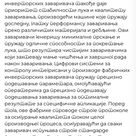
инверторских заваривача такође даје
приоритет стабилности лука и квалитету
заваривања, производећи машине које пружају
доследну, глатку перформансу заваривања
преко различитих материјала и дебљине. Ови
заваривачи генеришу минималне прскање и
пружају одличне способности за покретање
лука, што резултира чистијим заваривачима
који захтевају мање чишћења и завршног рада
након заваривања. Цифрови системи за
контролу интегрисани у производе фабричких
инверторских заваривача пружају прецизно
подешавање параметара, омогућавајући
оператерима да прецизно подешавају
подешавања заваривања за оптималне
резултате за специфичне апликације. Поред
тога, ове фабрике спроводе строге протоколе
за осигурање квалитета током целог
производњег процеса, осигуравајући да сваки
заваривач испуњава строге стандарде