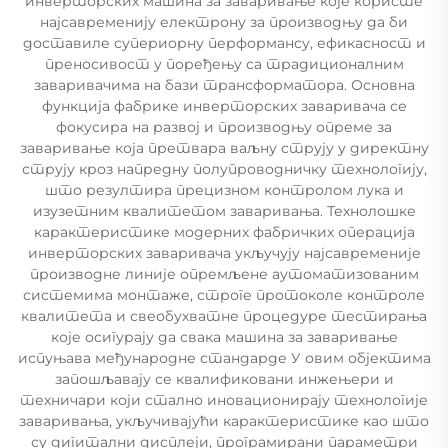
инверторских машина за заваривање које користе
најсавременију електрону за производњу да би
доставиле супериорну перформансу, ефикасност и
преносивост у поређењу са традиционалним
заваривачима на бази трансформатора. Основна
функција фабрике инверторских заваривача се
фокусира на развој и производњу опреме за
заваривање која претвара ваљну струју у директну
струју кроз напредну полупроводничку технологију,
што резултира прецизном контролом лука и
изузетним квалитетом заваривања. Технолошке
карактеристике модерних фабричких операција
инверторских заваривача укључују најсавременије
производне линије опремљене аутоматизованим
системима монтаже, строге протоколе контроле
квалитета и свеобухватне процедуре тестирања
које осигурају да свака машина за заваривање
испуњава међународне стандарде У овим објектима
запошљавају се квалификовани инжењери и
техничари који стално иновационирају технологије
заваривања, укључивајући карактеристике као што
су дигитални дисплеји, програмирани параметри