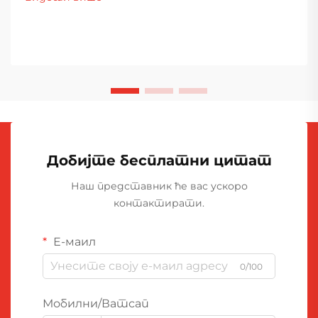
Добијте бесплатни цитат
Наш представник ће вас ускоро
контактирати.
Е-маил
0/100
Мобилни/Ватсап