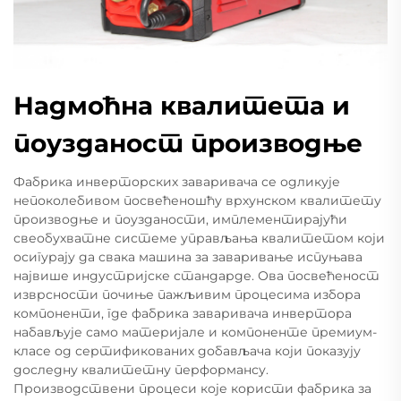
Надмоћна квалитета и
поузданост производње
Фабрика инверторских заваривача се одликује
непоколебивом посвећеношћу врхунском квалитету
производње и поузданости, имплементирајући
свеобухватне системе управљања квалитетом који
осигурају да свака машина за заваривање испуњава
највише индустријске стандарде. Ова посвећеност
изврсности почиње пажљивим процесима избора
компоненти, где фабрика заваривача инвертора
набављује само материјале и компоненте премиум-
класе од сертификованих добављача који показују
доследну квалитетну перформансу.
Производствени процеси које користи фабрика за