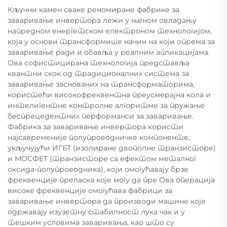
Кључни камен сваке реномиране фабрике за
заваривање инвертора лежи у њеном овладању
напредном енергетском електроном технологијом,
која у основи трансформише начин на који опрема за
заваривање ради и обавља у реалним апликацијама.
Ова софистицирана технологија представља
квантни скок од традиционалних система за
заваривање заснованих на трансформаторима,
користећи високофреквентна преусмерајна кола и
интелигентне контролне алгоритме за пружање
беспрецедентних перформанси за заваривање.
Фабрика за заваривање инвертора користи
најсавременије полупроводничке компоненте,
укључујући ИГБТ (изолиране двополне транзисторе)
и МОСФЕТ (транзисторе са ефектом металног
оксида-полупроводника), који омогућавају брзе
фреквенције преласка које могу да пре Ова операција
високе фреквенције омогућава фабрици за
заваривање инвертора да производи машине које
одржавају изузетну стабилност лука чак и у
тешким условима заваривања, као што су