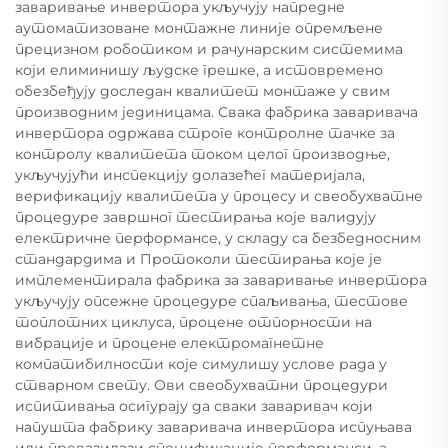
заваривање инвертора укључују напредне
аутоматизоване монтажне линије опремљене
прецизном роботиком и рачунарским системима
који елиминишу људске грешке, а истовремено
обезбеђују доследан квалитет монтаже у свим
производним јединицама. Свака фабрика заваривача
инвертора одржава строге контролне тачке за
контролу квалитета током целог производње,
укључујући инспекцију долазећег материјала,
верификацију квалитета у процесу и свеобухватне
процедуре завршног тестирања које валидују
електричне перформансе, у складу са безбедносним
стандардима и Протоколи тестирања које је
имплементирала фабрика за заваривање инвертора
укључују опсежне процедуре спаљивања, тестове
топлотних циклуса, процене отпорности на
вибрације и процене електромагнетне
компатибилности које симулишу услове рада у
стварном свету. Ови свеобухватни процедури
испитивања осигурају да сваки заваривач који
напушта фабрику заваривача инвертора испуњава