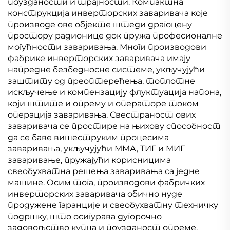
поузданости и трајности. Компактна
конструкција инверторских заваривача које
производе ове објекте штеди драгоцену
простору радионице док пружа професионалне
могућности заваривања. Многи производови
фабрике инверторских заваривача имају
напредне безбедносне системе, укључујући
заштиту од преоптерећења, топлотне
искључење и компензацију флуктуација напона,
који штите и опрему и операторе током
операција заваривања. Свестраност ових
заваривача се простире на њихову способност
да се баве вишеструким процесима
заваривања, укључујући ММА, ТИГ и МИГ
заваривање, пружајући корисницима
свеобухватна решења заваривања са једне
машине. Осим тога, производови фабричких
инверторских заваривача обично нуде
продужене гаранције и свеобухватну техничку
подршку, што осигурава дугорочно
задовољство купца и поузданост опреме.