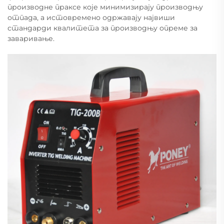
производне праксе које минимизирају производњу
отпада, а истовремено одржавају највиши
стандарди квалитета за производњу опреме за
заваривање.