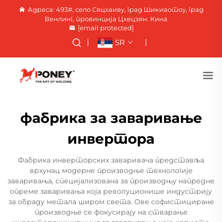
Адреса: 493#, село Сяцхаиву, град Шикиаотоу, град
Венлинг, провинција Цхецзян. Кина
[email protected]
SR
фабрика за заваривање
инвертора
Фабрика инверторских заваривача представља
врхунац модерне производње технологије
заваривања, специјализована за производњу напредне
опреме заваривања која револуционише индустрију
за обраду метала широм света. Ове софистициране
производње се фокусирају на стварање