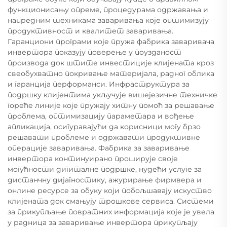
функционисању опреме, процедурама одржавања и
напредним техникама заваривања које оптимизују
продуктивност и квалитет заваривања.
Гаранциони програми које пружа фабрика заваривача
инвертора показују поверење у поузданост
производа док штите инвестиције клијената кроз
свеобухватно покривање материјала, радног облика
и гаранција перформанси. Инфраструктура за
подршку клијентима укључује вишејезичне техничке
гореће линије које пружају хитну помоћ за решавање
проблема, оптимизацију параметара и вођење
апликација, осигуравајући да корисници могу брзо
решавати проблеме и одржавати продуктивне
операције заваривања. Фабрика за заваривање
инвертора континуирано проширује своје
могућности дигиталне подршке, нудећи услуге за
дистанчну дијагностику, ажурирање фирмвера и
онлине ресурсе за обуку који побољшавају искуство
клијената док смањују трошкове сервиса. Системи
за прикупљање повратних информација које је увела
у радница за заваривање инвертора прикупљају