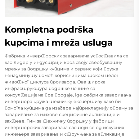
Kompletna podrška
kupcima i mreža usluga
Фабрика инверторских заваривача успоставила се
као лидер у индустрији кроз своју свеобухватну
мрежу за подршку купцима и сервис који пружа
ненадминуту помоћ корисницима током целог
животног циклуса производа. Ова широка
инфраструктура подршке почиње са
консултацијама пре продаје, где фабрика заваривача
инвертора пружа техничку експертизу како би
помогла купцима да изабере најприкладнију опрему за
заваривање за њихове специфичне апликације и
захтеве. Тим за техничку подршку у фабрици
инверторских заваривача састоји се од искусних
инжењера заваривања и стручњака за апликације