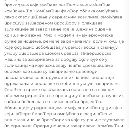
прекидања која захтева знатно мање магнетне
компоненте. Компактни фактор облика омогућава
лако складиштење у сервисним возилима, омогућава
приступ затвореном простору и олакшава
апликације за заваривање где је тежина опреме
критично важна. Многи модели имају ергономске
ручке за ношење, ремеће за рамена или ролинг кутије
које додатно побољшавају преносивост и смањују
умору оператера током превоза. Инверторска
машина за заваривање за продају одликује се у
апликацијама које захтевају чешће премештање
опреме, као што су заваривање цевоводи,
постављање конструктивних челика, операције
одржавања и поправке и мобилне услуге заваривања.
Скраћено време постављања повезано са лакшом
опремом директно се преводи у повећање рачунских
сати и побољшање ефикасности пројекта.
Апликације у радионицама имају користи од дизајна
који штеди простор и омогућава складиштење
више машина на просторима које су раније заузимали
појединачни традиционални заваривачи. Компактни