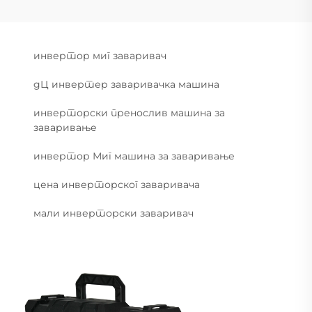
инвертор миг заваривач
дЦ инвертер заваривачка машина
инверторски пренослив машина за
заваривање
инвертор Миг машина за заваривање
цена инверторског заваривача
мали инверторски заваривач