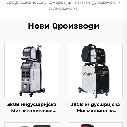
продуктивност у комерцијалним и индустријским
апликацијама.
Нови производи
380В индустријска
380В индустријска
Миг заваривачка
Миг машина за
машина Миг-500
заваривање Миг-350/
Двоструки импулс за
Миг-500 Одвојен