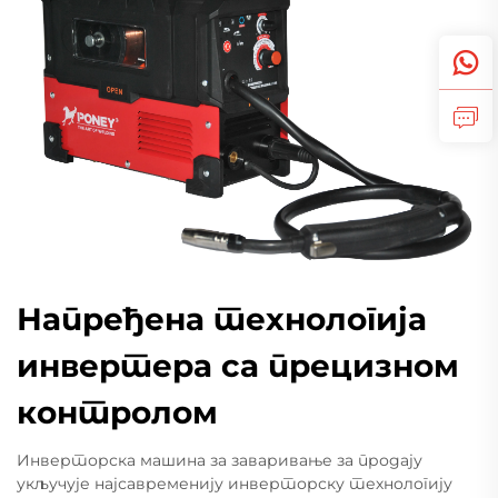
Напређена технологија
инвертера са прецизном
контролом
Инверторска машина за заваривање за продају
укључује најсавременију инверторску технологију