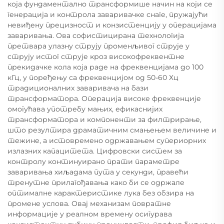
која фундаментално трансформише начин на који се
генерација и контрола заваривачке снаге, пружајући
невиђену прецизност и конзистенцију у операцијама
заваривања. Ова софистицирана технологија
претвара улазну струју променљивог струје у
струју истог струје кроз високофреквентне
прекидачке кола која раде на фреквенцијама до 100
кГц, у поређењу са фреквенцијом од 50-60 Хц
традиционалних заваривача на бази
трансформатора. Операција високе фреквенције
омогућава употребу мањих, ефикаснијих
трансформатора и компоненти за филтрирање,
што резултира драматичним смањењем величине и
тежине, а истовремено одржавањем супериорних
излазних капацитета. Цифровски систем за
контролу континуирано прати параметре
заваривања хиљадама пута у секунди, правећи
тренутне прилагођавања како би се одржале
оптималне карактеристике лука без обзира на
промене услова. Овај механизам повратне
информације у реалном времену осигурава