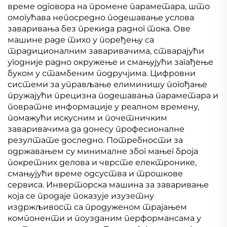
време одговора на промене параметара, што
омогућава непосредно подешавање услова
заваривања без прекида радног тока. Ове
машине раде тихо у поређењу са
традиционалним заваривачима, стварајући
угодније радно окружење и смањујући загађење
буком у стамбеним подручјима. Цифровни
системи за управљање елиминишу погођање
пружајући прецизна подешавања параметара и
повратне информације у реалном времену,
помажући искусним и почетничким
заваривачима да донесу професионалне
резултате доследно. Потребности за
одржавањем су минималне због мањег броја
покретних делова и чврсте електронике,
смањујући време одсуства и трошкове
сервиса. Инверторска машина за заваривање
која се продаје показује изузетну
издржљивост са продуженом трајањем
компоненти и поузданим перформансама у