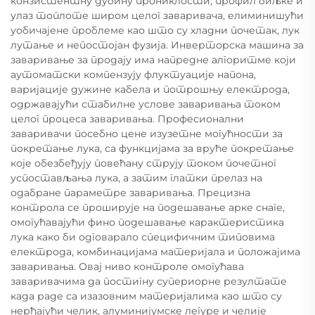
конзистентну дубину прониклости, профил биљке и
улаз топлоте широм целог заваривача, елиминишући
уобичајене проблеме као што су хладни почетак, лук
лутање и непостојан фузија. Инверторска машина за
заваривање за продају има напредне алгоритме који
аутоматски компензују флуктуације напона,
варијације дужине кабела и потрошњу електрода,
одржавајући стабилне услове заваривања током
целог процеса заваривања. Професионални
заваривачи посебно цене изузетне могућности за
покретање лука, са функцијама за вруће покретање
које обезбеђују повећану струју током почетног
успостављања лука, а затим глатки прелаз на
одабране параметре заваривања. Прецизна
контрола се проширује на подешавање арке снаге,
омогућавајући фино подешавање карактеристика
лука како би одговарало специфичним типовима
електрода, комбинацијама материјала и положајима
заваривања. Овај ниво контроле омогућава
заваривачима да постигну супериорне резултате
када раде са изазовним материјалима као што су
нерђајући челик, алуминијумске легуре и челије