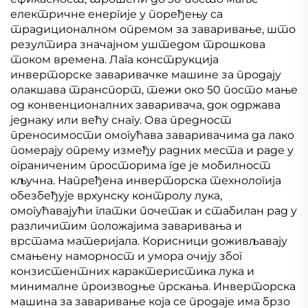
електричне енергије у поређењу са
традиционалном опремом за заваривање, што
резултира значајном уштедом трошкова
током времена. Лага конструкција
инверторске заваривачке машине за продају
олакшава транспорт, тежи око 50 посто мање
од конвенционалних заваривача, док одржава
једнаку или већу снагу. Ова предност
преносимости омогућава заваривачима да лако
померају опрему између радних места и раде у
ограниченим просторима где је мобилност
кључна. Напређена инверторска технологија
обезбеђује врхунску контролу лука,
омогућавајући глатки почетак и стабилан рад у
различитим положајима заваривања и
врстама материјала. Корисници доживљавају
смањену наморност и умора очију због
конзистентних карактеристика лука и
минималне производње прскања. Инверторска
машина за заваривање која се продаје има брзо