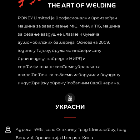
PONEY Limited је професионални произвођач
машина за заваривање MIG, MMA и TIG, машина
за резање ваздушне плазме и пуњача
аутомобилских батерија. Основана 2009.
године у Тајџоу, пружамо интегрисану
производњу, напредне НИРД и
сертификоване системе управљања
квалитетом како бисмо испоручили поуздану
индустријску опрему глобалним партнерима.
УКРАСНИ
Адреса: 493#, село Сяцхаиву, град Шикиаотоу, град
Венлинг, провинција Цхецзян. Кина