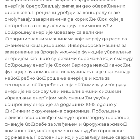
енергије представљају значајан део оперативних
трошкова. Прецизни уређаји за контролу снаге
омогућавају заваривачима да користе ток који је
потребан за сваку апликацију, елиминишући
потрошњу енергије повезану са великим
традиционалним машинама које морају да раде са
смањеном капацитетом. Инверторска машина за
заваривање за продају укључује функције управљања
енергијом као што су режими спремања који смањују
потрошњу енергије током периода неактивности,
функције аутоматског искључивања које спречавају
непотребно потрошење енергије и кола за
сензирање оптерећења која оптимизују испоруку
енергије на основу Ови интелигентни системи
управљања енергијом могу смањити укупну
потрошњу енергије за додатних 10-15 одсто у
типичним окружењима радионица. Побољшана
ефикасност такође смањује производњу топлоте,
смањује потребе за хлађењем и продужава живот
компоненте, истовремено смањујући трошкове
одржавања. Пословници који управљају више сварила