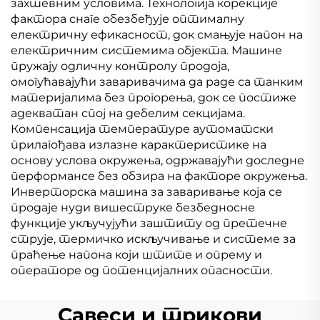
захтевним условима. Технологија корекције
фактора снаге обезбеђује оптималну
електричну ефикасност, док смањује напон на
електричним системима објекта. Машине
пружају одличну контролу продоја,
омогућавајући заваривачима да раде са танким
материјалима без прогорења, док се постиже
адекватан спој на дебелим секцијама.
Компенсација температуре аутоматски
прилагођава излазне карактеристике на
основу услова окружења, одржавајући доследне
перформансе без обзира на факторе окружења.
Инверторска машина за заваривање која се
продаје нуди вишеструке безбедносне
функције укључујући заштиту од претечне
струје, термичко искључивање и системе за
праћење напона који штите и опрему и
операторе од потенцијалних опасности.
Савеси и трикови