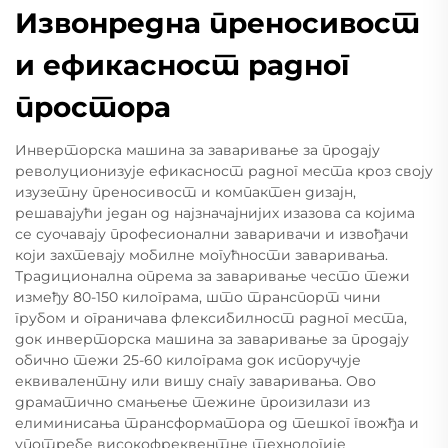
Извонредна преносивост
и ефикасност радног
простора
Инверторска машина за заваривање за продају
револуционизује ефикасност радног места кроз своју
изузетну преносивост и компактен дизајн,
решавајући један од најзначајнијих изазова са којима
се суочавају професионални заваривачи и извођачи
који захтевају мобилне могућности заваривања.
Традиционална опрема за заваривање често тежи
између 80-150 килограма, што транспорт чини
грубом и ограничава флексибилност радног места,
док инверторска машина за заваривање за продају
обично тежи 25-60 килограма док испоручује
еквивалентну или вишу снагу заваривања. Ово
драматично смањење тежине произилази из
елиминисања трансформатора од тешког гвожђа и
употребе високофреквентне технологије