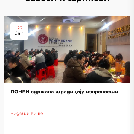
26
Jan
ПОНЕИ одржава традицију изврсности
Видети више