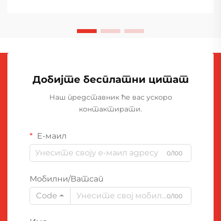
Добијте бесплатни цитат
Наш представник ће вас ускоро
контактирати.
Е-маил
0/100
Мобилни/Ватсап
Code
0/100