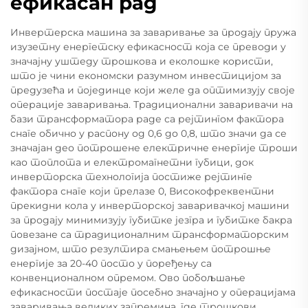
ефикасан рад
Инвертерска машина за заваривање за продају пружа
изузетну енергетску ефикасност која се преводи у
значајну уштеду трошкова и еколошке користи,
што је чини економски разумном инвестицијом за
предузећа и појединце који желе да оптимизују своје
операције заваривања. Традиционални заваривачи на
бази трансформатора раде са рејтингом фактора
снаге обично у распону од 0,6 до 0,8, што значи да се
значајан део потрошене електричне енергије троши
као топлота и електромагнетни губици, док
инверторска технологија постиже рејтинге
фактора снаге који прелазе 0, Високофреквентни
прекидни кола у инверторској заваривачкој машини
за продају минимизују губитке језгра и губитке бакра
повезане са традиционалним трансформаторским
дизајном, што резултира смањењем потрошње
енергије за 20-40 посто у поређењу са
конвенционалном опремом. Ово побољшање
ефикасности постаје посебно значајно у операцијама
заваривања великих запремина, где трошкови