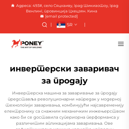
Адреса: 493#, село Сяцхаиву, град Шикиаотоу, град
Венлинг, провинција Цхецзян. Кина
[email protected]
SR
инвертерски заваривач
за продају
Инвертерска машина за заваривање за продају
представља револуционарни напредак у модерној
технологији заваривања, комбинујући најсавременију
електронику са снажним механичким инжењерством
како би се доставила супериорна перформанса у
различитим апликацијама заваривања. Ове