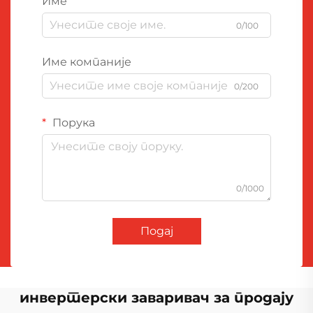
Име
0/100
Име компаније
0/200
Порука
0/1000
Подај
инвертерски заваривач за продају