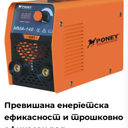
Превишана енергетска
ефикасност и трошковно