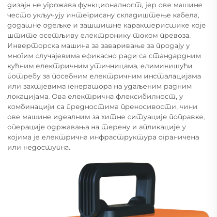
дизајн не угрожава функционалност, јер ове машине
често укључују интегрисану складиштење кабела,
додатне одељке и заштитне карактеристике које
штите осетљиву електронику током превоза.
Инверторска машина за заваривање за продају у
многим случајевима ефикасно ради са стандардним
кућним електричним утичницама, елиминишући
потребу за посебним електричним инсталацијама
или захтјевима генератора на удаљеним радним
локацијама. Ова електрична флексибилност, у
комбинацији са предностима преносивости, чини
ове машине идеалним за хитне ситуације поправке,
операције одржавања на терену и апликације у
којима је електрична инфраструктура ограничена
или недоступна.