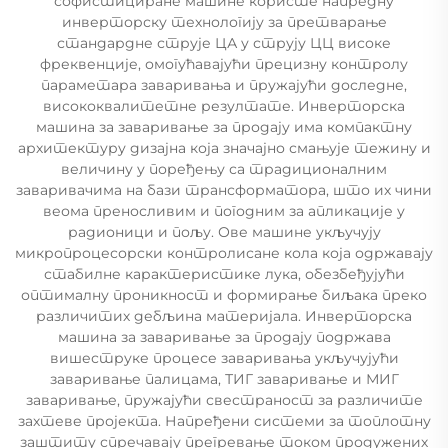
софистициране машине користе напредну
инверторску технологију за претварање
стандардне струје ЦА у струју ЦЦ високе
фреквенције, омогућавајући прецизну контролу
параметара заваривања и пружајући доследне,
висококвалитетне резултате. Инверторска
машина за заваривање за продају има компактну
архитектуру дизајна која значајно смањује тежину и
величину у поређењу са традиционалним
заваривачима на бази трансформатора, што их чини
веома преносливим и погодним за апликације у
радионици и пољу. Ове машине укључују
микропроцесорски контролисане кола која одржавају
стабилне карактеристике лука, обезбеђујући
оптималну проникност и формирање биљака преко
различитих дебљина материјала. Инверторска
машина за заваривање за продају подржава
вишеструке процесе заваривања укључујући
заваривање палицама, ТИГ заваривање и МИГ
заваривање, пружајући свестраност за различите
захтеве пројекта. Напређени системи за топлотну
заштиту спречавају прегревање током продужених