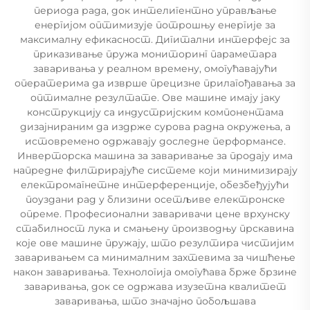
периода рада, док интелигентно управљање
енергијом оптимизује потрошњу енергије за
максималну ефикасност. Дигитални интерфејс за
приказивање пружа мониторинг параметара
заваривања у реалном времену, омогућавајући
оператерима да изврше прецизне прилагођавања за
оптималне резултате. Ове машине имају јаку
конструкцију са индустријским компонентама
дизајнираним да издрже сурова радна окружења, а
истовремено одржавају доследне перформансе.
Инверторска машина за заваривање за продају има
напредне филтрирајуће системе који минимизирају
електромагнетне интерференције, обезбеђујући
поуздани рад у близини осетљиве електронске
опреме. Професионални заваривачи цене врхунску
стабилност лука и смањену производњу прскавина
које ове машине пружају, што резултира чистијим
заваривањем са минималним захтевима за чишћење
након заваривања. Технологија омогућава брже брзине
заваривања, док се одржава изузетна квалитет
заваривања, што значајно побољшава