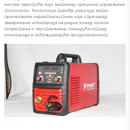
високе чврстоће који захтевају прецизно управљање
топлотом. Технологија такође укључује анти-
прилепљиве карактеристике које спречавају
заваривање електрода на радни комад током
покретања и заустављања, смањујући отпад
електрода и побољшавајући продуктивност.