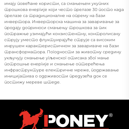
имају повећане користи, са смањењем укупних
трошкова енергије који често прелазе 30 посто када
прелазе са традиционалне на опрему на бази
инвертора. Инверторска машина за заваривање за
продају доприноси смањењу трошкова за пик
потражње узимајући конзистентну, контролисану
струју уместо флуктуирајуће струје са високим
инрушем карактеристичном за завариваче на бази
трансформатора. Погодности за животну средину
укључују смањење угљенског отисака због мање
потрошње енергије и смањење оптерећења
инфраструктуре електричне мреже, подржавање
иницијатива о одрживости предузећа док се
постижу мереве штеде.