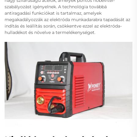
nagy szilárdságú acélok, amelyek pontos hőbevitel-
szabályozást igényelnek. A technológia továbbá
antiragadási funkciókat is tartalmaz, amelyek
megakadályozzák az elektróda munkadarabra tapadását az
indítás és leállítás során, csökkentve ezzel az elektróda-
hulladékot és növelve a termelékenységet.