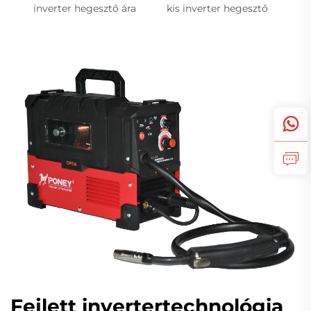
inverter hegesztő ára
kis inverter hegesztő
Fejlett invertertechnológia