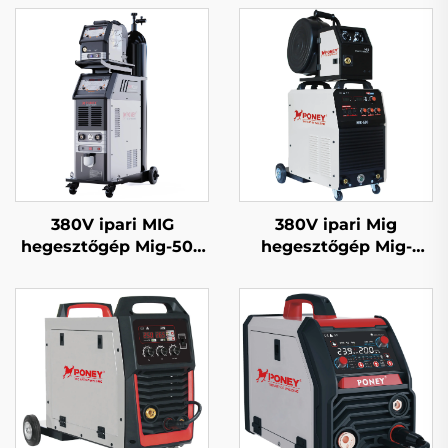
380V ipari MIG
380V ipari Mig
hegesztőgép Mig-500
hegesztőgép Mig-
dupla impulzusos
350/Mig-500 különálló
vízhűtéses szinergiás
huzaladagolóval,
rendszer
többfunkciós CO2
gázzal védett Mig/Mag
hegesztőgép