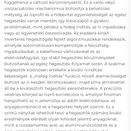
függetlenül a változó körülményektől. Ez a valós idejű
visszacsatolási mechanizmus biztosítja a behatolási
mélység, az ívprofil és a hőbevitel egyenletességét az egész
hegesztési varrat mentén, így kiküszöböli a gyakori
problémákat, mint például a hideg indítás, az ív ingadozása
vagy az egyenetlen összeolvadás. Az eladásra kínált
inverteres hegesztőgép fejlett algoritmusokkal rendelkezik,
amelyek automatikusan kompenzálják a feszültség-
ingadozásokat, a kábelhossz-változásokat és az
elektródafogyást, így stabil hegesztési körülményeket
biztosítanak az egész hegesztési folyamat során. A szakmai
hegesztők különösen értékelik a kiváló ívindítási
képességet: a „meleg indítás” funkció növelt áramerősséget
biztosít az ív kezdeti létrehozásakor, majd sima átmenettel
áll be a kiválasztott hegesztési paraméterekre. A precíziós
vezérlés kiterjed az íverő-korrekcióra is, amellyel finoman
hangolható az ív jellemzője az adott elektródatípus, az
anyagkombináció és a hegesztési helyzet szerint. Ez a
szintű irányítás lehetővé teszi a hegesztők számára kiváló
eredmények elérését olyan kihívást jelentő anyagoknál,
mint a rozsdamentes acél, az alumíniumötvözetek és a