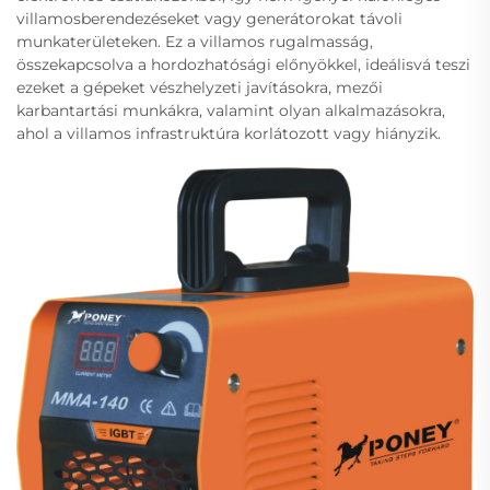
villamosberendezéseket vagy generátorokat távoli
munkaterületeken. Ez a villamos rugalmasság,
összekapcsolva a hordozhatósági előnyökkel, ideálisvá teszi
ezeket a gépeket vészhelyzeti javításokra, mezői
karbantartási munkákra, valamint olyan alkalmazásokra,
ahol a villamos infrastruktúra korlátozott vagy hiányzik.