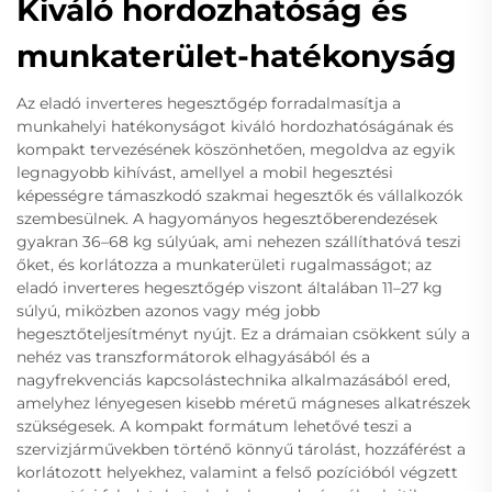
Kiváló hordozhatóság és
munkaterület-hatékonyság
Az eladó inverteres hegesztőgép forradalmasítja a
munkahelyi hatékonyságot kiváló hordozhatóságának és
kompakt tervezésének köszönhetően, megoldva az egyik
legnagyobb kihívást, amellyel a mobil hegesztési
képességre támaszkodó szakmai hegesztők és vállalkozók
szembesülnek. A hagyományos hegesztőberendezések
gyakran 36–68 kg súlyúak, ami nehezen szállíthatóvá teszi
őket, és korlátozza a munkaterületi rugalmasságot; az
eladó inverteres hegesztőgép viszont általában 11–27 kg
súlyú, miközben azonos vagy még jobb
hegesztőteljesítményt nyújt. Ez a drámaian csökkent súly a
nehéz vas transzformátorok elhagyásából és a
nagyfrekvenciás kapcsolástechnika alkalmazásából ered,
amelyhez lényegesen kisebb méretű mágneses alkatrészek
szükségesek. A kompakt formátum lehetővé teszi a
szervizjárművekben történő könnyű tárolást, hozzáférést a
korlátozott helyekhez, valamint a felső pozícióból végzett