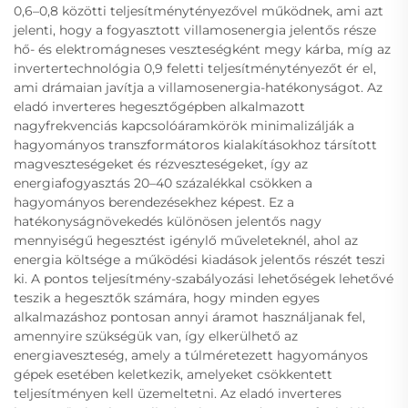
0,6–0,8 közötti teljesítménytényezővel működnek, ami azt
jelenti, hogy a fogyasztott villamosenergia jelentős része
hő- és elektromágneses veszteségként megy kárba, míg az
invertertechnológia 0,9 feletti teljesítménytényezőt ér el,
ami drámaian javítja a villamosenergia-hatékonyságot. Az
eladó inverteres hegesztőgépben alkalmazott
nagyfrekvenciás kapcsolóáramkörök minimalizálják a
hagyományos transzformátoros kialakításokhoz társított
magveszteségeket és rézveszteségeket, így az
energiafogyasztás 20–40 százalékkal csökken a
hagyományos berendezésekhez képest. Ez a
hatékonyságnövekedés különösen jelentős nagy
mennyiségű hegesztést igénylő műveleteknél, ahol az
energia költsége a működési kiadások jelentős részét teszi
ki. A pontos teljesítmény-szabályozási lehetőségek lehetővé
teszik a hegesztők számára, hogy minden egyes
alkalmazáshoz pontosan annyi áramot használjanak fel,
amennyire szükségük van, így elkerülhető az
energiaveszteség, amely a túlméretezett hagyományos
gépek esetében keletkezik, amelyeket csökkentett
teljesítményen kell üzemeltetni. Az eladó inverteres