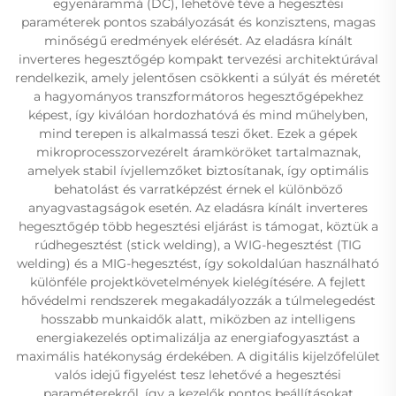
egyenárammá (DC), lehetővé téve a hegesztési
paraméterek pontos szabályozását és konzisztens, magas
minőségű eredmények elérését. Az eladásra kínált
inverteres hegesztőgép kompakt tervezési architektúrával
rendelkezik, amely jelentősen csökkenti a súlyát és méretét
a hagyományos transzformátoros hegesztőgépekhez
képest, így kiválóan hordozhatóvá és mind műhelyben,
mind terepen is alkalmassá teszi őket. Ezek a gépek
mikroprocesszorvezérelt áramköröket tartalmaznak,
amelyek stabil ívjellemzőket biztosítanak, így optimális
behatolást és varratképzést érnek el különböző
anyagvastagságok esetén. Az eladásra kínált inverteres
hegesztőgép több hegesztési eljárást is támogat, köztük a
rúdhegesztést (stick welding), a WIG-hegesztést (TIG
welding) és a MIG-hegesztést, így sokoldalúan használható
különféle projektkövetelmények kielégítésére. A fejlett
hővédelmi rendszerek megakadályozzák a túlmelegedést
hosszabb munkaidők alatt, miközben az intelligens
energiakezelés optimalizálja az energiafogyasztást a
maximális hatékonyság érdekében. A digitális kijelzőfelület
valós idejű figyelést tesz lehetővé a hegesztési
paraméterekről, így a kezelők pontos beállításokat