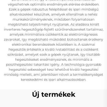
végezhetnek optimális eredmények elérése érdekében.
Ezek a gépek robusztus felépítéssel és ipari minőségű
alkatrészekkel készültek, amelyek ellenállnak a nehéz
munkakörülményeknek, miközben folyamatosan
megbízható teljesítményt nyújtanak. Az eladásra kínált
inverteres hegesztőgép fejlett szűrőrendszereket tartalmaz,
amelyek minimálisra csökkentik az elektromágneses
zavarokat, így megbízható működést biztosítanak érzékeny
elektronikai berendezések közelében is. A szakmai
hegesztők értékelik a kiváló ívstabilitást és a csökkent
szikrázást, amelyet ezek a gépek nyújtanak, így tisztább
hegesztéseket eredményeznek, és minimális a
poszthegesztési takarítási igény. A technológia gyorsabb
hegesztési sebességet tesz lehetővé kiváló hegesztési
minőség mellett, ami jelentősen növeli a termelékenységet
kereskedelmi és ipari alkalmazásokban.
Új termékek