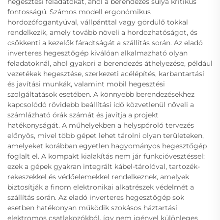
hegesztési feladatokat, ahol a berendezés súlya kritikus
fontosságú. Számos modell ergonómikus
hordozófogantyúval, vállpánttal vagy gördülő tokkal
rendelkezik, amely tovább növeli a hordozhatóságot, és
csökkenti a kezelők fáradtságát a szállítás során. Az eladó
inverteres hegesztőgép kiválóan alkalmazható olyan
feladatoknál, ahol gyakori a berendezés áthelyezése, például
vezetékek hegesztése, szerkezeti acélépítés, karbantartási
és javítási munkák, valamint mobil hegesztési
szolgáltatások esetében. A könnyebb berendezésekhez
kapcsolódó rövidebb beállítási idő közvetlenül növeli a
számlázható órák számát és javítja a projekt
hatékonyságát. A műhelyekben a helyspóroló tervezés
előnyös, mivel több gépet lehet tárolni olyan területeken,
amelyeket korábban egyetlen hagyományos hegesztőgép
foglalt el. A kompakt kialakítás nem jár funkcióvesztéssel:
ezek a gépek gyakran integrált kábel-tárolóval, tartozék-
rekeszekkel és védőelemekkel rendelkeznek, amelyek
biztosítják a finom elektronikai alkatrészek védelmét a
szállítás során. Az eladó inverteres hegesztőgép sok
esetben hatékonyan működik szokásos háztartási
elektromos csatlakozókból, így nem igényel különleges