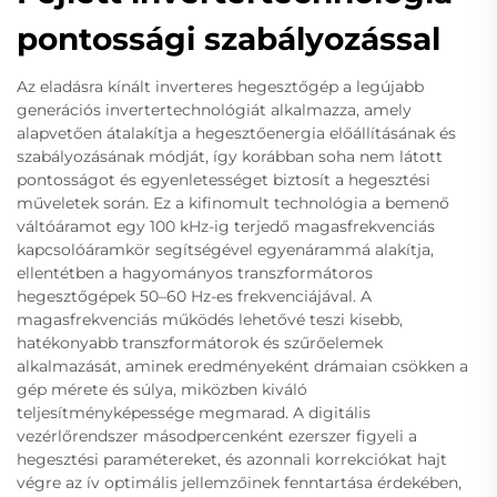
pontossági szabályozással
Az eladásra kínált inverteres hegesztőgép a legújabb
generációs invertertechnológiát alkalmazza, amely
alapvetően átalakítja a hegesztőenergia előállításának és
szabályozásának módját, így korábban soha nem látott
pontosságot és egyenletességet biztosít a hegesztési
műveletek során. Ez a kifinomult technológia a bemenő
váltóáramot egy 100 kHz-ig terjedő magasfrekvenciás
kapcsolóáramkör segítségével egyenárammá alakítja,
ellentétben a hagyományos transzformátoros
hegesztőgépek 50–60 Hz-es frekvenciájával. A
magasfrekvenciás működés lehetővé teszi kisebb,
hatékonyabb transzformátorok és szűrőelemek
alkalmazását, aminek eredményeként drámaian csökken a
gép mérete és súlya, miközben kiváló
teljesítményképessége megmarad. A digitális
vezérlőrendszer másodpercenként ezerszer figyeli a
hegesztési paramétereket, és azonnali korrekciókat hajt
végre az ív optimális jellemzőinek fenntartása érdekében,