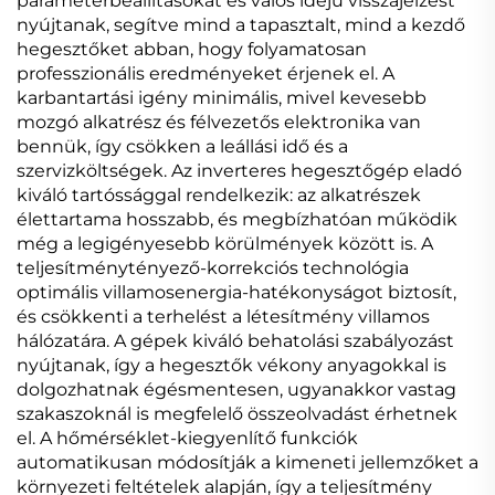
paraméterbeállításokat és valós idejű visszajelzést
nyújtanak, segítve mind a tapasztalt, mind a kezdő
hegesztőket abban, hogy folyamatosan
professzionális eredményeket érjenek el. A
karbantartási igény minimális, mivel kevesebb
mozgó alkatrész és félvezetős elektronika van
bennük, így csökken a leállási idő és a
szervizköltségek. Az inverteres hegesztőgép eladó
kiváló tartóssággal rendelkezik: az alkatrészek
élettartama hosszabb, és megbízhatóan működik
még a legigényesebb körülmények között is. A
teljesítménytényező-korrekciós technológia
optimális villamosenergia-hatékonyságot biztosít,
és csökkenti a terhelést a létesítmény villamos
hálózatára. A gépek kiváló behatolási szabályozást
nyújtanak, így a hegesztők vékony anyagokkal is
dolgozhatnak égésmentesen, ugyanakkor vastag
szakaszoknál is megfelelő összeolvadást érhetnek
el. A hőmérséklet-kiegyenlítő funkciók
automatikusan módosítják a kimeneti jellemzőket a
környezeti feltételek alapján, így a teljesítmény