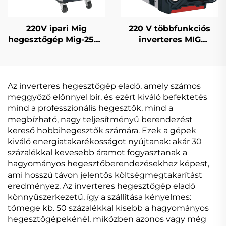
220V ipari Mig
220 V többfunkciós
hegesztőgép Mig-250R
inverteres MIG
többfunkciós CO2
hegesztőgép Mig-200
gázzal védett Mig/Mag
digitális vezérlésű
hegesztőgép
szinkronizált MIG
hegesztőgép
Az inverteres hegesztőgép eladó, amely számos
meggyőző előnnyel bír, és ezért kiváló befektetés
mind a professzionális hegesztők, mind a
megbízható, nagy teljesítményű berendezést
kereső hobbihegesztők számára. Ezek a gépek
kiváló energiatakarékosságot nyújtanak: akár 30
százalékkal kevesebb áramot fogyasztanak a
hagyományos hegesztőberendezésekhez képest,
ami hosszú távon jelentős költségmegtakarítást
eredményez. Az inverteres hegesztőgép eladó
könnyűszerkezetű, így a szállítása kényelmes:
tömege kb. 50 százalékkal kisebb a hagyományos
hegesztőgépekénél, miközben azonos vagy még