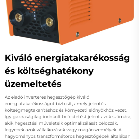
Kiváló energiatakarékosság
és költséghatékony
üzemeltetés
Az eladó inverteres hegesztőgép kiváló
energiatakarékosságot biztosít, amely jelentős
költségmegtakarításhoz és környezeti előnyökhöz vezet,
így gazdaságilag indokolt befektetést jelent azok számára,
akik hegesztési műveleteik optimalizálását célozzák,
legyenek azok vállalkozások vagy magánszemélyek. A
hagyományos transzformátoros hegesztőgépek általában