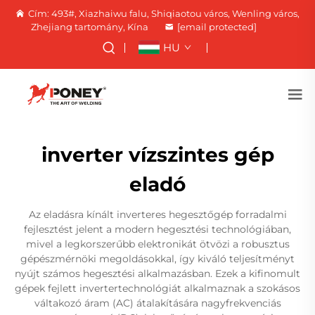
Cím: 493#, Xiazhaiwu falu, Shiqiaotou város, Wenling város,
Zhejiang tartomány, Kína
[email protected]
HU
inverter vízszintes gép
eladó
Az eladásra kínált inverteres hegesztőgép forradalmi
fejlesztést jelent a modern hegesztési technológiában,
mivel a legkorszerűbb elektronikát ötvözi a robusztus
gépészmérnöki megoldásokkal, így kiváló teljesítményt
nyújt számos hegesztési alkalmazásban. Ezek a kifinomult
gépek fejlett invertertechnológiát alkalmaznak a szokásos
váltakozó áram (AC) átalakítására nagyfrekvenciás