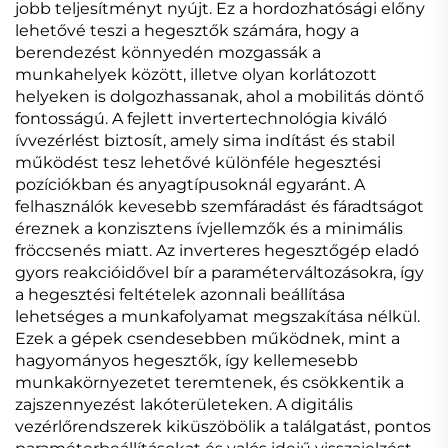
jobb teljesítményt nyújt. Ez a hordozhatósági előny
lehetővé teszi a hegesztők számára, hogy a
berendezést könnyedén mozgassák a
munkahelyek között, illetve olyan korlátozott
helyeken is dolgozhassanak, ahol a mobilitás döntő
fontosságú. A fejlett invertertechnológia kiváló
ívvezérlést biztosít, amely sima indítást és stabil
működést tesz lehetővé különféle hegesztési
pozíciókban és anyagtípusoknál egyaránt. A
felhasználók kevesebb szemfáradást és fáradtságot
éreznek a konzisztens ívjellemzők és a minimális
fröccsenés miatt. Az inverteres hegesztőgép eladó
gyors reakcióidővel bír a paraméterváltozásokra, így
a hegesztési feltételek azonnali beállítása
lehetséges a munkafolyamat megszakítása nélkül.
Ezek a gépek csendesebben működnek, mint a
hagyományos hegesztők, így kellemesebb
munkakörnyezetet teremtenek, és csökkentik a
zajszennyezést lakóterületeken. A digitális
vezérlőrendszerek kiküszöbölik a találgatást, pontos