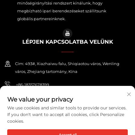
minőségirányítási rendszert kínálunk, hogy
megbízható ipari berendezéseket szállítsunk
globális partnereinknek.
LÉPJEN KAPCSOLATBA VELÜNK
Cím: 493#, Xiazhaiwu falu, Shiqiaotou város, Wenling
város, Zhejiang tartomány, Kína
+86-18357678399
[email protected]
We value your privacy
We use cookies and similar tools to provide our services.
If you don't want to accept all cookies, click Personalize
cookies.
Copyright © 2026 ZHEJIANG PONEY ELECTRIC CO.,LTD. Minden jog
fenntartva.
Adatvédelmi irányelvek
Accept all