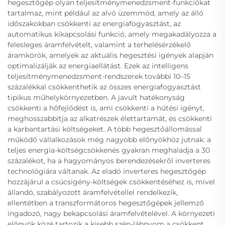
hegesztőgép olyan teljesítménymenedzsment-funkciókat
tartalmaz, mint például az alvó üzemmód, amely az álló
időszakokban csökkenti az energiafogyasztást, az
automatikus kikapcsolási funkció, amely megakadályozza a
felesleges áramfelvételt, valamint a terhelésérzékelő
áramkörök, amelyek az aktuális hegesztési igények alapján
optimalizálják az energiaellátást. Ezek az intelligens
teljesítménymenedzsment-rendszerek további 10–15
százalékkal csökkenthetik az összes energiafogyasztást
tipikus műhelykörnyezetben. A javult hatékonyság
csökkenti a hőfejlődést is, ami csökkenti a hűtési igényt,
meghosszabbítja az alkatrészek élettartamát, és csökkenti
a karbantartási költségeket. A több hegesztőállomással
működő vállalkozások még nagyobb előnyökhöz jutnak: a
teljes energia-költségcsökkenés gyakran meghaladja a 30
százalékot, ha a hagyományos berendezésekről inverteres
technológiára váltanak. Az eladó inverteres hegesztőgép
hozzájárul a csúcsigény-költségek csökkentéséhez is, mivel
állandó, szabályozott áramfelvétellel rendelkezik,
ellentétben a transzformátoros hegesztőgépek jellemző
ingadozó, nagy bekapcsolási áramfelvételével. A környezeti
előnyök közé tartozik a kisebb szén-lábnyom a csökkent