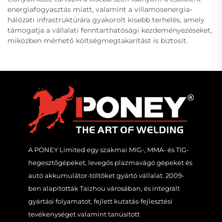
energiafogyasztás miatt, valamint a villamosenergia-
hálózati infrastruktúrára gyakorolt kisebb terhelés, amely
támogatja a vállalati fenntarthatósági kezdeményezéseket,
miközben mérhető költségmegtakarítást is biztosít.
A PONEY Limited egy szakmai MIG-, MMA- és TIG-
hegesztőgépeket, levegős plazmavágó gépeket és
autó akkumulátor-töltőket gyártó vállalat. 2009-
ben alapították Taizhou városában, és integrált
gyártási folyamatot, fejlett kutatás-fejlesztési
tevékenységet valamint tanúsított