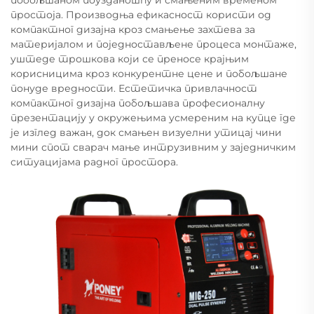
простоја. Производња ефикасност користи од
компактног дизајна кроз смањење захтева за
материјалом и поједностављене процеса монтаже,
уштеде трошкова који се преносе крајњим
корисницима кроз конкурентне цене и побољшане
понуде вредности. Естетичка привлачност
компактног дизајна побољшава професионалну
презентацију у окружењима усмереним на купце где
је изглед важан, док смањен визуелни утицај чини
мини спот сварач мање интрузивним у заједничким
ситуацијама радног простора.