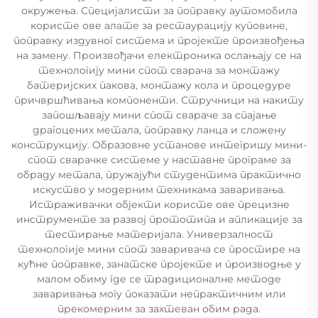
окружења. Специјалисти за поправку аутомобила
користе ове алате за рестаурацију куповине,
поправку издувног система и пројекте произвођења
на замену. Произвођачи електроника ослањају се на
технологију мини спот сварача за монтажу
батеријских пакова, монтажу кола и процедуре
причвршћивања компоненти. Стручници на накиту
запошљавају мини спот свараче за спајање
драгоцених метала, поправку ланца и сложену
конструкцију. Образовне установе интегришу мини-
спот сварачке системе у наставне програме за
обраду метала, пружајући студентима практично
искуство у модерним техникама заваривања.
Истраживачки објекти користе ове прецизне
инструменте за развој прототипа и апликације за
тестирање материјала. Универзалност
технологије мини спот заваривача се простире на
кућне поправке, занатске пројекте и производње у
малом обиму где се традиционалне методе
заваривања могу показати непрактичним или
прекомерним за захтеван обим рада.