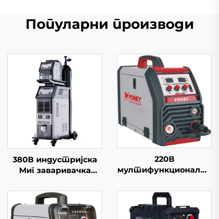
Популарни производи
220В
380В индустријска
мултифункционални
Миг заваривачка
инвертер Миг
машина Миг-500
заваривачка машина
Двоструки импулс за
Миг-200 Високо-
хлађење воде
намењена Миг
Синергични систем