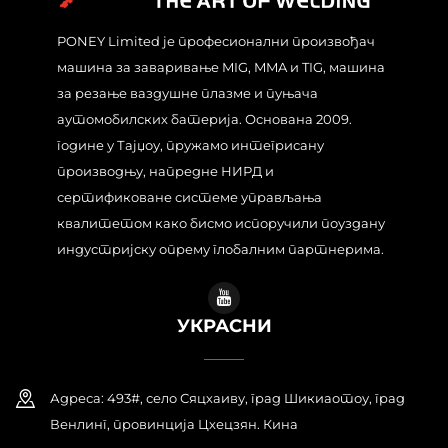
PONEY Limited је професионални произвођач
машина за заваривање MIG, MMA и TIG, машина
за резање ваздушне плазме и пуњача
аутомобилских батерија. Основана 2009.
године у Тајџоу, пружамо интегрисану
производњу, напредне НИРД и
сертификоване системе управљања
квалитетом како бисмо испоручили поуздану
индустријску опрему глобалним партнерима.
УКРАСНИ
Адреса: 493#, село Сяцхаиву, град Шикиаотоу, град
Венлинг, провинција Цхецзян. Кина