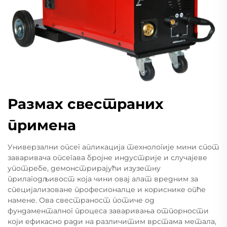
Размах свестраних
примена
Универзални опсег апликација технологије мини спот
заваривача опсегава бројне индустрије и случајеве
употребе, демонстрирајући изузетну
прилагодљивост која чини овај алат вредним за
специјализоване професионалце и кориснике опће
намене. Ова свестраност потиче од
фундаменталног процеса заваривања отпорности
који ефикасно ради на различитим врстама метала,