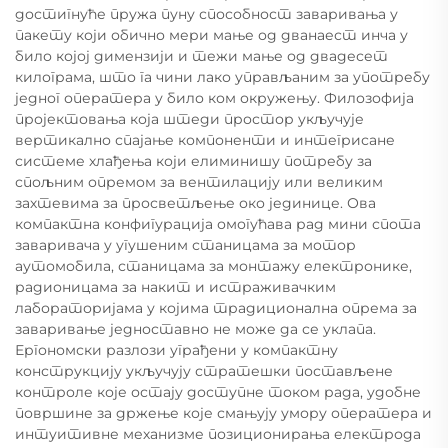
достигнуће пружа пуну способност заваривања у
пакету који обично мери мање од дванаест инча у
било којој димензији и тежи мање од двадесет
килограма, што га чини лако управљаним за употребу
једног оператера у било ком окружењу. Филозофија
пројектовања која штеди простор укључује
вертикално спајање компоненти и интегрисане
системе хлађења који елиминишу потребу за
спољним опремом за вентилацију или великим
захтевима за просветљење око јединице. Ова
компактна конфигурација омогућава рад мини спота
заваривача у угушеним станицама за мотор
аутомобила, станицама за монтажу електронике,
радионицама за накит и истраживачким
лабораторијама у којима традиционална опрема за
заваривање једноставно не може да се уклапа.
Ергономски разлози уграђени у компактну
конструкцију укључују стратешки постављене
контроле које остају доступне током рада, удобне
површине за држење које смањују умору оператера и
интуитивне механизме позиционирања електрода