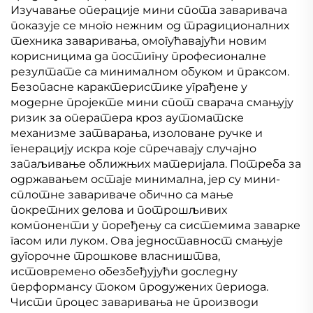
Изучавање операције мини спота заваривача
показује се много нежним од традиционалних
техника заваривања, омогућавајући новим
корисницима да постигну професионалне
резултате са минималном обуком и праксом.
Безопасне карактеристике уграђене у
модерне пројекте мини спот сварача смањују
ризик за оператера кроз аутоматске
механизме затварања, изоловане ручке и
генерацију искра које спречавају случајно
запаљивање оближњих материјала. Потреба за
одржавањем остаје минимална, јер су мини-
сплотне завариваче обично са мање
покретних делова и потрошљивих
компоненти у поређењу са системима заварке
гасом или луком. Ова једноставност смањује
дугорочне трошкове власништва,
истовремено обезбеђујући доследну
перформансу током продужених периода.
Чисти процес заваривања не производи