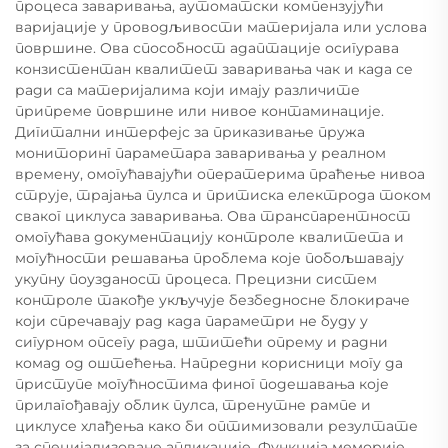
процеса заваривања, аутоматски компензујући
варијације у проводљивости материјала или услова
површине. Ова способност адаптације осигурава
конзистентан квалитет заваривања чак и када се
ради са материјалима који имају различите
припреме површине или нивое контаминације.
Дигитални интерфејс за приказивање пружа
мониторинг параметара заваривања у реалном
времену, омогућавајући оператерима праћење нивоа
струје, трајања пулса и притиска електрода током
сваког циклуса заваривања. Ова транспарентност
омогућава документацију контроле квалитета и
могућности решавања проблема које побољшавају
укупну поузданост процеса. Прецизни систем
контроле такође укључује безбедносне блокираче
који спречавају рад када параметри не буду у
сигурном опсегу рада, штитећи опрему и радни
комад од оштећења. Напредни корисници могу да
приступе могућностима финог подешавања које
прилагођавају облик пулса, тренутне рампе и
циклусе хлађења како би оптимизовали резултате
за специјализоване апликације. Функција меморије