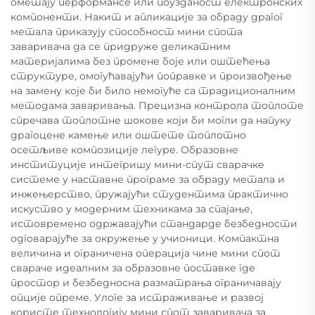
ометају перформансе или поузданост електронских
компоненти. Накит и апликације за обраду драгог
метала приказују способност мини спота
заваривача да се придруже деликатним
материјалима без промене боје или оштећења
структуре, омогућавајући поправке и произвођење
на замену које би било немогуће са традиционалним
методама заваривања. Прецизна контрола топлоте
спречава топлотне шокове који би могли да напуку
драгоцене камење или оштете топлотно
осетљиве композиције легуре. Образовне
институције интегришу мини-спут сварачке
системе у наставне програме за обраду метала и
инжењерство, пружајући студентима практично
искуство у модерним техникама за спајање,
истовремено одржавајући стандарде безбедности
одговарајуће за окружење у учионици. Компактна
величина и ограничена операција чине мини спот
свараче идеалним за образовне поставке где
простор и безбедносна разматрања ограничавају
опције опреме. Улоге за истраживање и развој
користе технологију мини спот заваривача за