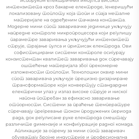
испоруком електричних импулса високог
интензитета кроз бакарне електроде, генеришући
локализовану топлоту која топи и спаја металне
материјале на одређеним тачкама контакта.
Модерне мини спот заваривачке јединице укључују
напредне контроле микропроцесора који регулишу
параметре заваривања укључујући интензитет
струје, трајање пулса и притисак електрода. Ови
софистицирани системи контроле осигурају
конзистентан квалитет заваривања док спречавају
оштећење материјала због прекомерне
изложености топлоти. Технолошки оквир мини
спот заваривача укључује прецизно дизајниране
трансформаторе који конвертују стандардни
електрични улаз у излаз високе струје и ниског
напона потребан за ефикасно заваривање
отпорности. Системи за праћење температуре
спречавају прегревање током продужених периода
рада, док регулисане руке електрода смештају
различите димензије и конфигурације радног комада.
Апликације за опрему за мини спот заваривач
обухватају бројне индустрије и професионална