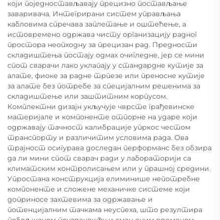
који поједностављавају прецизно постављање
заваривача. Интегрирани систем управљања
кабловима спречава заплетање и оштећење, а
истовремено одржава чисту организацију радног
простора неопходну за прецизан рад. Предности
складиштења постају одмах очигледне, јер се мини
спот сварачи лако уклапају у стандардне кутије за
алате, фиоке за радне трпезе или преносне кутије
за алате без потребе за специјалним решенима за
складиштење или заштитним корпусом.
Комплектни дизајн укључује чврсте грађевинске
материјале и компоненте отпорне на ударе који
одржавају тачност калибрације упркос честом
транспорту и различитим условима рада. Ова
трајност осигурава доследан перформанс без обзира
да ли мини спот сварач ради у лабораторији са
климатским контролисањем или у прашној средини.
Упростана конструкција елиминише непотребне
компоненте и сложене механичке системе који
доприносе захтевима за одржавање и
потенцијалним тачкама неуспеха, што резултира
побољшаном поузданошћу и смањеним временом