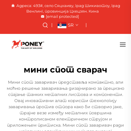
Адреса: 493#, село Сяцхаиву, град Шикиаотоу, град
Венлинг, провинција Цхецзян. Кина
[email protected]
SR
мини спот сварач
Мини спот заваривач представља компактно, али
моћно решење заваривања дизајнирано за прецизно
спајање танких металних листова и компоненти.
Овај иновативни алат користи технологију
заваривања против отпора како би створио јаке,
трајне везе између металних површина
контролисаном електричном струјом и
приложењем притиска. Мини спот заваривач ради