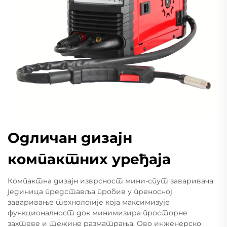
Одличан дизајн
компактних уређаја
Компактна дизајн изврсност мини-спут заваривача
јединица представља пробив у преносној
заваривање технологије која максимизује
функционалност док минимизира просторне
захтеве и тежине разматрања. Ово инженерско