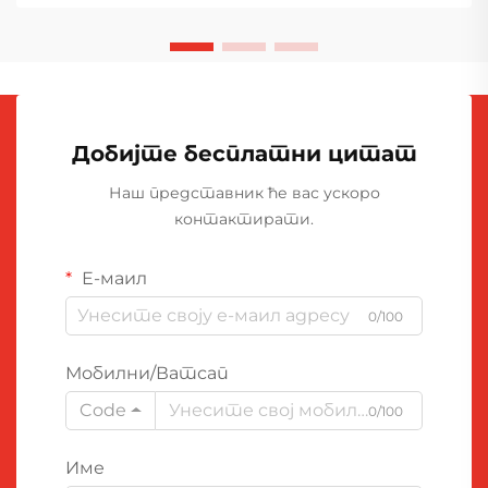
Добијте бесплатни цитат
Наш представник ће вас ускоро
контактирати.
Е-маил
0/100
Мобилни/Ватсап
Code
0/100
Име