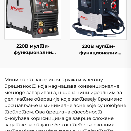
заваривачка машина
220В мулти-
220В мулти-
функционални
функционални
инвертер Миг
инвертер Мини Миг
Велдер Миг-164
Велдер Миг-140
Дигитална контрола
Цифрова контрола
сигнала Једини
сигнала Миг Велдер
Мини спот заваривач пружа изузетну
импулс Синергична
Машина
прецизност која надмашава конвенционалне
Миг Велдер машина
методе заваривања, што га чини идеалним за
деликатне операције које захтевају прецизно
постављање и минималне зоне које су погођене
топлотом. Ова прецизна способност
омогућава корисницима да заврше сложене
задатке за спајање без оштећења околних