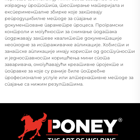
изградњу прототипа, тестирање материјала и
експерименталне збирке које захтевају
репродуцибилне методе за спајање и
документоване параметре процеса. Програмски
контроли и могућности за снимање података
подржавају захтеве квалитете документације
неопходне за истраживачке апликације. Хобисти и
занатске апликације имају користи од доступности
и једноставности коришћења мини спота
заваривача, омогућавајући креативне пројекте и
поправке за које су раније биле потребне
професионалне услуге или алтернативне методе за
спајање са нижим резултатима.