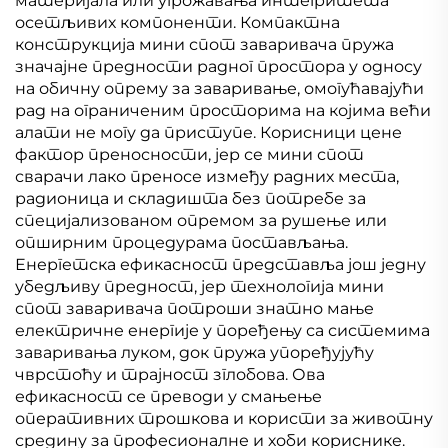
материјала или угрожавања интегритета
осетљивих компоненти. Компактна
конструкција мини спот заваривача пружа
значајне предности радног простора у односу
на обичну опрему за заваривање, омогућавајући
рад на ограниченим просторима на којима већи
алати не могу да приступе. Корисници цене
фактор преносности, јер се мини спот
сварачи лако преносе између радних места,
радионица и складишта без потребе за
специјализованом опремом за рушење или
опширним процедурама постављања.
Енергетска ефикасност представља још једну
убедљиву предност, јер технологија мини
спот заваривача потроши знатно мање
електричне енергије у поређењу са системима
заваривања луком, док пружа упоређујућу
чврстоћу и трајност зглобова. Ова
ефикасност се преводи у смањење
оперативних трошкова и користи за животну
средину за професионалне и хоби кориснике.