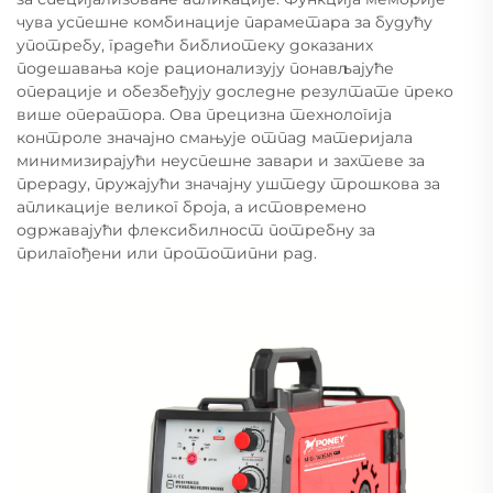
чува успешне комбинације параметара за будућу
употребу, градећи библиотеку доказаних
подешавања које рационализују понављајуће
операције и обезбеђују доследне резултате преко
више оператора. Ова прецизна технологија
контроле значајно смањује отпад материјала
минимизирајући неуспешне завари и захтеве за
прераду, пружајући значајну уштеду трошкова за
апликације великог броја, а истовремено
одржавајући флексибилност потребну за
прилагођени или прототипни рад.