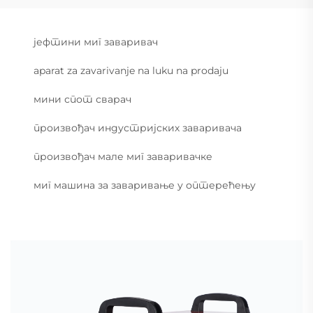
јефтини миг заваривач
aparat za zavarivanje na luku na prodaju
мини спот сварач
произвођач индустријских заваривача
произвођач мале миг заваривачке
миг машина за заваривање у оптерећењу