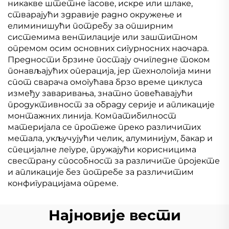
никакве штетне гасове, искре или шлаке,
стварајући здравије радно окружење и
елиминишући потребу за опширним
системима вентилације или заштитном
опремом осим основних сигурносних наочара.
Предности брзине постају очигледне током
понављајућих операција, јер технологија мини
спот сварача омогућава брзо време циклуса
између заваривања, знатно повећавајући
продуктивност за обраду серије и апликације
монтажних линија. Компатибилност
материјала се протеже преко различитих
метала, укључујући челик, алуминијум, бакар и
специјалне легуре, пружајући корисницима
свестрану способност за различите пројекте
и апликације без потребе за различитим
конфигурацијама опреме.
Најновије вести