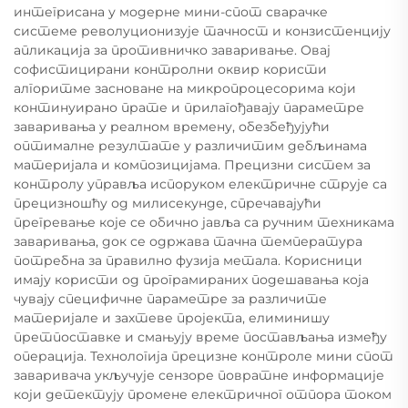
интегрисана у модерне мини-спот сварачке
системе револуционизује тачност и конзистенцију
апликација за противничко заваривање. Овај
софистицирани контролни оквир користи
алгоритме засноване на микропроцесорима који
континуирано прате и прилагођавају параметре
заваривања у реалном времену, обезбеђујући
оптималне резултате у различитим дебљинама
материјала и композицијама. Прецизни систем за
контролу управља испоруком електричне струје са
прецизношћу од милисекунде, спречавајући
прегревање које се обично јавља са ручним техникама
заваривања, док се одржава тачна температура
потребна за правилно фузија метала. Корисници
имају користи од програмираних подешавања која
чувају специфичне параметре за различите
материјале и захтеве пројекта, елиминишу
претпоставке и смањују време постављања између
операција. Технологија прецизне контроле мини спот
заваривача укључује сензоре повратне информације
који детектују промене електричног отпора током