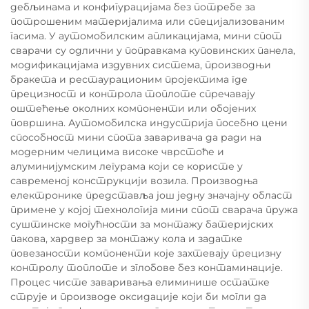
дебљинама и конфигурацијама без потребе за
потрошеним материјалима или специјализованим
гасима. У аутомобилским апликацијама, мини спот
сварачи су одлични у поправкама куповинских панела,
модификацијама издувних система, производњи
бракета и рестаурационим пројектима где
прецизност и контрола топлоте спречавају
оштећење околних компоненти или обојених
површина. Аутомобилска индустрија посебно цени
способност мини спота заваривача да ради на
модерним челицима високе чврстоће и
алуминијумским легурама који се користе у
савременој конструкцији возила. Производња
електронике представља још једну значајну област
примене у којој технологија мини спот сварача пружа
суштинске могућности за монтажу батеријских
пакова, хардвер за монтажу кола и задатке
повезаности компоненти које захтевају прецизну
контролу топлоте и зглобове без контаминације.
Процес чисте заваривања елиминише остатке
струје и производе оксидације који би могли да