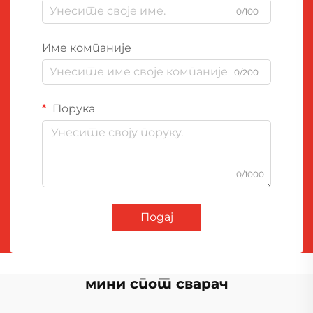
0/100
Име компаније
0/200
Порука
0/1000
Подај
мини спот сварач