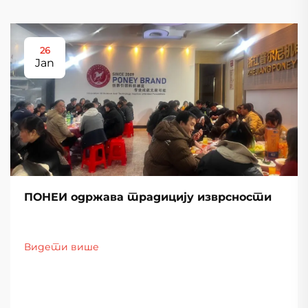
26
Jan
ПОНЕИ одржава традицију изврсности
Видети више