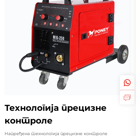
Технологија прецизне
контроле
Напређена технологија прецизне контроле