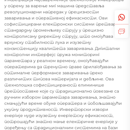
у опрему за варење миг машина представља
револуционарни напредак у прецизности
заваривања и оперативној ефикасности. Ови
софистицирани електронски системи претварају
стандардну променљиву струју у прецизно
контролисану директну струју, што омогућава
врхунску стабилност лука и изузетну
конзистенцију квалитета заваривања. Дигитални
контролни интерфејс пружа мониторинг
параметара у реалном времену, омогућавајући
оператерима да тренутно праве прилагођавања за
оптималне перформансе заваривања преко
различитих типова материјала и дебљине. Ова
технолошка софистицираност елиминише
претпоставке које су традиционално повезане са
ручним избором параметара заваривања, знатно
смањујући време обуке оператера и побољшавајући
укупну продуктивност. Инверторски извори
енергије нуде изузетну енергетску ефикасност,
потрошајући знатно мање електричне енергије у
поређењу са традиционалним системима на бази