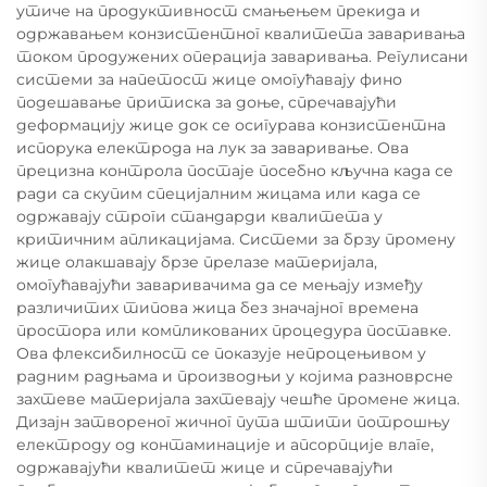
утиче на продуктивност смањењем прекида и
одржавањем конзистентног квалитета заваривања
током продужених операција заваривања. Регулисани
системи за напетост жице омогућавају фино
подешавање притиска за доње, спречавајући
деформацију жице док се осигурава конзистентна
испорука електрода на лук за заваривање. Ова
прецизна контрола постаје посебно кључна када се
ради са скупим специјалним жицама или када се
одржавају строги стандарди квалитета у
критичним апликацијама. Системи за брзу промену
жице олакшавају брзе прелазе материјала,
омогућавајући заваривачима да се мењају између
различитих типова жица без значајног времена
простора или компликованих процедура поставке.
Ова флексибилност се показује непроцењивом у
радним радњама и производњи у којима разноврсне
захтеве материјала захтевају чешће промене жица.
Дизајн затвореног жичног пута штити потрошњу
електроду од контаминације и апсорпције влаге,
одржавајући квалитет жице и спречавајући