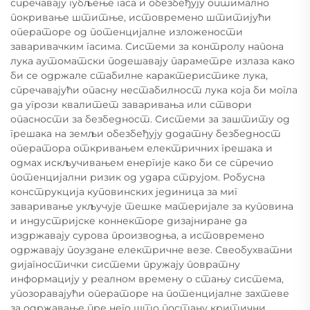
спречавају губљење гаса и обезбеђују оптимално
покривање штитње, истовремено штитијући
операторе од потенцијалне изложености
заваривачким гасима. Системи за контролу напона
лука аутоматски подешавају параметре излаза како
би се одржале стабилне карактеристике лука,
спречавајући опасну нестабилност лука која би могла
да угрози квалитет заваривања или створи
опасности за безбедност. Системи за заштиту од
грешака на земљи обезбеђују додатну безбедност
оператора откривањем електричних грешака и
одмах искључивањем енергије како би се спречио
потенцијални ризик од удара струјом. Робусна
конструкција куповинских јединица за миг
заваривање укључује тешке материјале за куповина
и индустријске коннекторе дизајниране да
издржавају сурова производња, а истовремено
одржавају поуздане електричне везе. Свеобухватни
дијагностички системи пружају повратну
информацију у реалном времену о стању система,
упозоравајући операторе на потенцијалне захтеве
за одржавање пре него што постану критични