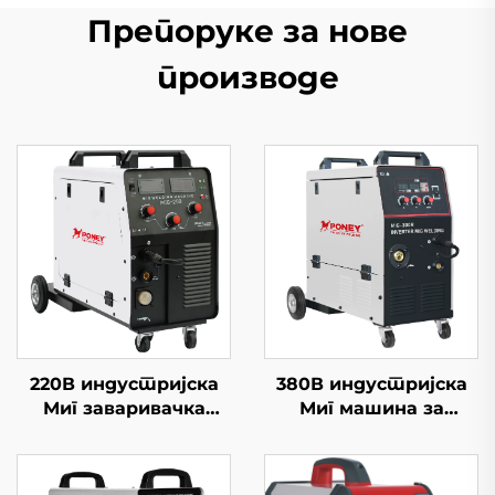
Препоруке за нове
производе
220В индустријска
380В индустријска
Миг заваривачка
Миг машина за
машина Миг-250
заваривање Миг-300
мултифункционална
мултифункционална
Миг/Маг заваривачка
Миг/Маг машина за