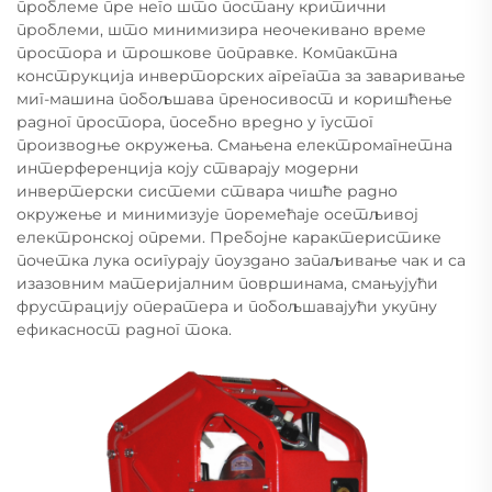
проблеме пре него што постану критични
проблеми, што минимизира неочекивано време
простора и трошкове поправке. Компактна
конструкција инверторских агрегата за заваривање
миг-машина побољшава преносивост и коришћење
радног простора, посебно вредно у густог
производње окружења. Смањена електромагнетна
интерференција коју стварају модерни
инвертерски системи ствара чишће радно
окружење и минимизује поремећаје осетљивој
електронској опреми. Пребојне карактеристике
почетка лука осигурају поуздано запаљивање чак и са
изазовним материјалним површинама, смањујући
фрустрацију оператера и побољшавајући укупну
ефикасност радног тока.