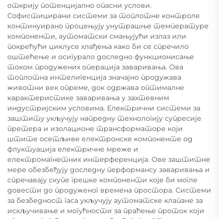
открију потенцијално опасни услови.
Софистицирани системи за топлотне контроле
континуирано процењују унутрашње температуре
компоненти, аутоматски смањујући излаз или
покрећући циклусе хлађења како би се спречило
оштећење и осигурало доследно функционисање
током продужених операција заваривања. Ова
топлотна интелигенција значајно продужава
животни век опреме, док одржава оптималне
карактеристике заваривања у захтевним
индустријским условима. Електрични системи за
заштиту укључују напредну технологију супресије
претера и изолационе трансформаторе који
штите осетљиве електронске компоненте од
флуктуација електричне мреже и
електромагнетних интерференција. Ове заштитне
мере обезбеђују доследну перформансу заваривања и
спречавају скупе грешке компоненти које би могле
довести до продуженог времена простора. Системи
за безбедност гаса укључују аутоматске клапане за
искључивање и могућности за праћење проток који