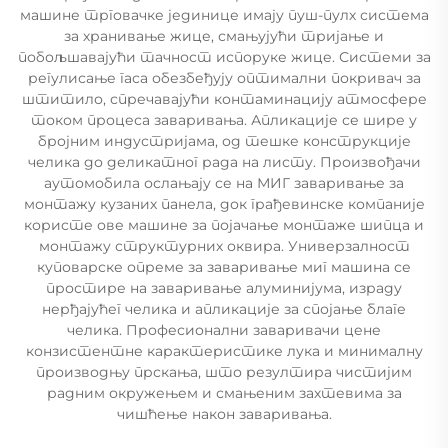
машине трговачке јединице имају пуш-пулх система
за хранивање жице, смањујући тријање и
побољшавајући тачност испоруке жице. Системи за
регулисање гаса обезбеђују оптимални покривач за
штитило, спречавајући контаминацију атмосфере
током процеса заваривања. Апликације се шире у
бројним индустријама, од тешке конструкције
челика до деликатног рада на листу. Произвођачи
аутомобила ослањају се на МИГ заваривање за
монтажу кузаних панела, док грађевинске компаније
користе ове машине за појачање монтаже шипца и
монтажу структурних оквира. Универзалност
куповарске опреме за заваривање миг машина се
простире на заваривање алуминијума, израду
нерђајућег челика и апликације за спојање благе
челика. Професионални заваривачи цене
конзистентне карактеристике лука и минималну
производњу прскања, што резултира чистијим
радним окружењем и смањеним захтевима за
чишћење након заваривања.