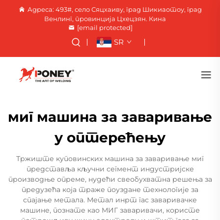
Адреса: 493#, село Сяцхаиву, град Шикиаотоу, град
Венлинг, провинција Цхецзян. Кина
[email protected]
SR
миг машина за заваривање
у оптерећењу
Тржиште куповинских машина за заваривање миг
представља кључни сегмент индустријске
производње опреме, нудећи свеобухватна решења за
предузећа која траже поуздане технологије за
спајање метала. Метал инрт гас заваривачке
машине, познате као МИГ заваривачи, користе