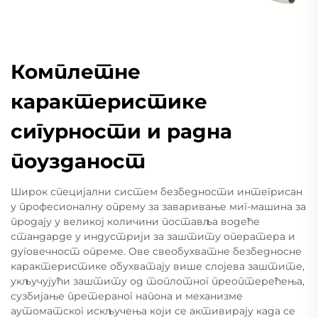
Комплетне
карактеристике
сигурности и радна
поузданост
Широк специјални систем безбедности интегрисан
у професионалну опрему за заваривање миг-машина за
продају у великој количини поставља водеће
стандарде у индустрији за заштиту оператера и
дуговечност опреме. Ове свеобухватне безбедносне
карактеристике обухватају више слојева заштите,
укључујући заштиту од топлотног преоптерећења,
сузбијање претераног напона и механизме
аутоматског искључења који се активирају када се