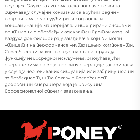
неуспјех. Обуке за аутоматско повлачење жица
спречавају случајни контакт са врућим радним
површинама, смањујући ризик од опека и
контаминације материјала. Интегрирани системи
вентилације обезбеђују адекватан проток хладног
ваздуха док филтрирају загађиваче који би могли
утицати на перформансе унутрашњих компоненти.
Способности за хитно заустављање пружају
функцију непосредног искључења, омогућавајући
оператерима да брзо прекину операције заваривања
у случају неочекиваних ситуација или забринутости
за безбедност, што показује посвећеност
добробити оператера која је присутна
професионалној опреми заваривања.