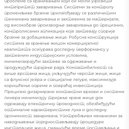
проблеме са хранивањем који би могли угрозити
интегритет заваривања. Системи за контролу
променљиве брзине прилагођавају се различитим
техникама заваривања и захтевима за материјале,
од високобрзе производње заваривања до прецизних,
контролисаних апликација које захтевају спорије
брзине за добацивање жице. Робусна конструкција
система за хранење жицом комерцијалног
квалитета осигурава доследну перформансу у
захтевним индустријским условима,
минимизирајући захтеве за одржавање и
продужујући трајање рада. Компатибилност са
више врстама жица, укључујући чврсте жице, жице
са флуксног језгра и специјалне легуре, максимизује
коришћење опреме и повраћај инвестиција.
Прецизно дизајнирани контактни врхови и системи
линера минимизују тријање хране жице док
одржавају електричну проводност, обезбеђујући
оптималне карактеристике лука и доследну
проникност заваривача. Употребљиви механизми за
наводњавање поједностављавају процедуре
инсталације жица, смањујући време постављања и