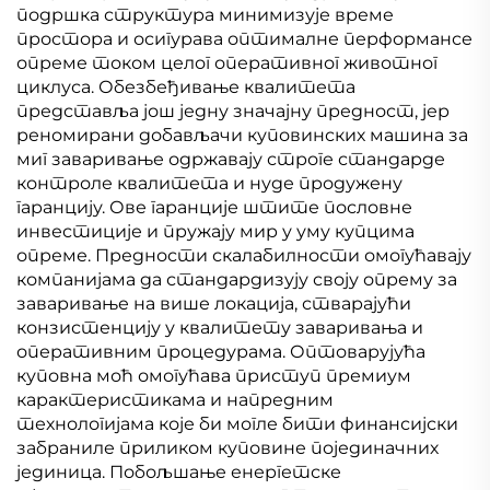
подршка структура минимизује време
простора и осигурава оптималне перформансе
опреме током целог оперативног животног
циклуса. Обезбеђивање квалитета
представља још једну значајну предност, јер
реномирани добављачи куповинских машина за
миг заваривање одржавају строге стандарде
контроле квалитета и нуде продужену
гаранцију. Ове гаранције штите пословне
инвестиције и пружају мир у уму купцима
опреме. Предности скалабилности омогућавају
компанијама да стандардизују своју опрему за
заваривање на више локација, стварајући
конзистенцију у квалитету заваривања и
оперативним процедурама. Оптоварујућа
куповна моћ омогућава приступ премиум
карактеристикама и напредним
технологијама које би могле бити финансијски
забраниле приликом куповине појединачних
јединица. Побољшање енергетске