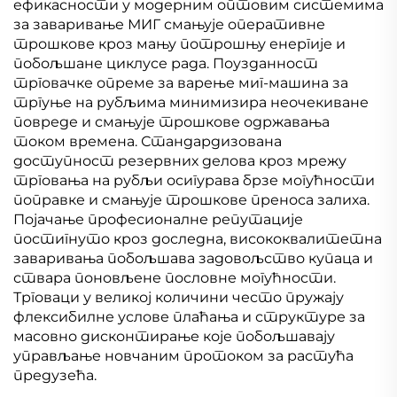
ефикасности у модерним оптовим системима
за заваривање МИГ смањује оперативне
трошкове кроз мању потрошњу енергије и
побољшане циклусе рада. Поузданност
трговачке опреме за варење миг-машина за
тргуње на рубљима минимизира неочекиване
повреде и смањује трошкове одржавања
током времена. Стандардизована
доступност резервних делова кроз мрежу
трговања на рубљи осигурава брзе могућности
поправке и смањује трошкове преноса залиха.
Појачање професионалне репутације
постигнуто кроз доследна, висококвалитетна
заваривања побољшава задовољство купаца и
ствара поновљене пословне могућности.
Трговаци у великој количини често пружају
флексибилне услове плаћања и структуре за
масовно дисконтирање које побољшавају
управљање новчаним протоком за растућа
предузећа.