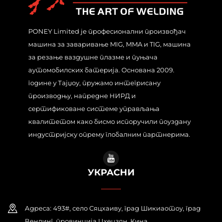
PONEY Limited је професионални произвођач
машина за заваривање MIG, MMA и TIG, машина
за резање ваздушне плазме и пуњача
аутомобилских батерија. Основана 2009.
године у Тајџоу, пружамо интегрисану
производњу, напредне НИРД и
сертификоване системе управљања
квалитетом како бисмо испоручили поуздану
индустријску опрему глобалним партнерима.
УКРАСНИ
Адреса: 493#, село Сяцхаиву, град Шикиаотоу, град
Венлинг, провинција Цхецзян. Кина