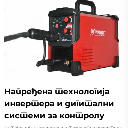
Напређена технологија
инвертера и дигитални
системи за контролу
Интеграција најсавременије технологије инвертора