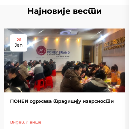
Најновије вести
26
Jan
ПОНЕИ одржава традицију изврсности
Видети више