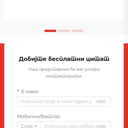
Добијте бесплатни цитат
Наш представник ће вас ускоро
контактирати.
Е-маил
0/100
Мобилни/Ватсап
Code
0/100