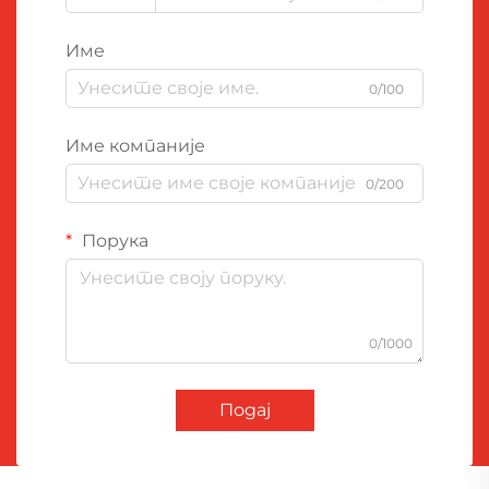
Име
0/100
Име компаније
0/200
Порука
0/1000
Подај