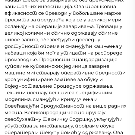
капиталних инвестиција. Ова трошковна
ефикасност се преводи у побољшане марже
профита за предузећа која се у великој мери
ослањају на операције заваривања. Трговаци у
великој количини обично одржавају обимне
нивое залиха, обезбеђујући доследну
доступност опреме и смањујући кашњења у
набавци која би могла утицати на распореде
производње. Предности стандардизације
куповине куповинских јединица заварне
машине миг стварају оперативне предности
кроз унифициране захтеве за обуку и
поједностављене процедуре одржавања.
Техници постају вешти са специфичним
моделима, смањујући криву учења и
повећавајући продуктивност на више радних
места. Великопродајци често пружају
свеобухватну техничку подршку, укључујући
упутства за инсталацију, програме обуке
оператера и текућу помоћ у одржавању. Ова