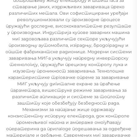
потрошљиву жицу електроду и штит гаса за
стварање јаких, издржљивих завариваца преко
различитих метала. Ови софистицирани уређаји
револуционизовали су производне процесе
пружајући доследне, висококвалитетне резултате
у производњи. Индустрија купове заварних машина
миг задовољава различите секторе укључујући
производњу аутомобила, изградњу, бродоградњу и
опште фабрикантске радионице. Модерни системи
заваривања МИГ-а укључују напредну инверторску
технологију, пружајући прецизну контролу лука и
изузетну проникност заваривања. Технолошке
карактеристике трговачке опреме за заваривање
МИГ укључују дигиталне екране за праћење
параметара, вишеструке режиме заваривања за
различите апликације и системе за топлотну
заштиту које обезбеђују безбедност рада.
Механизми за напајање жице одржавају
конзистентну испоруку електрода, док контроле
променљивог напона и ампераже омогућавају
оператерима да прилагоде подешавања за одређене
материјале и дебљине. Савремених миг заваривачке