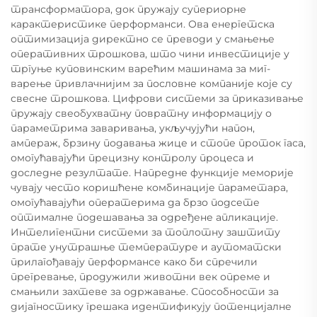
трансформатора, док пружају супериорне
карактеристике перформанси. Ова енергетска
оптимизација директно се преводи у смањење
оперативних трошкова, што чини инвестиције у
тргуње куповинским варећим машинама за миг-
варење привлачнијим за пословне компаније које су
свесне трошкова. Цифрови системи за приказивање
пружају свеобухватну повратну информацију о
параметрима заваривања, укључујући напон,
ампераж, брзину подавања жице и стопе проток гаса,
омогућавајући прецизну контролу процеса и
доследне резултате. Напредне функције меморије
чувају често коришћене комбинације параметара,
омогућавајући оператерима да брзо подсете
оптималне подешавања за одређене апликације.
Интелигентни системи за топлотну заштиту
прате унутрашње температуре и аутоматски
прилагођавају перформансе како би спречили
прегревање, продужили животни век опреме и
смањили захтеве за одржавање. Способности за
дијагностику грешака идентификују потенцијалне