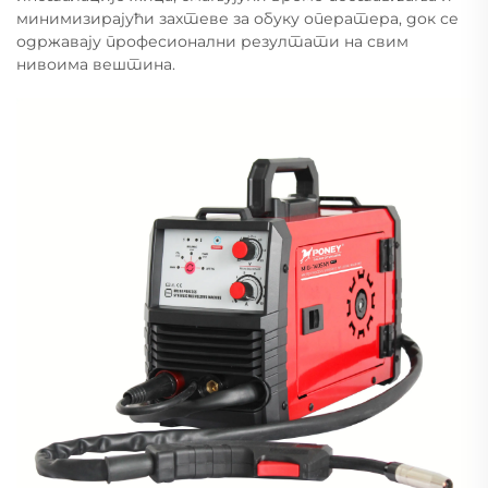
минимизирајући захтеве за обуку оператера, док се
одржавају професионални резултати на свим
нивоима вештина.