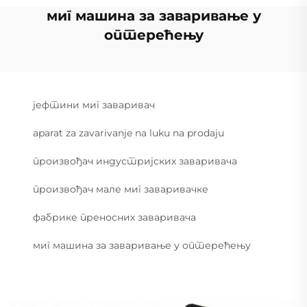
миг машина за заваривање у
оптерећењу
јефтини миг заваривач
aparat za zavarivanje na luku na prodaju
произвођач индустријских заваривача
произвођач мале миг заваривачке
фабрике преносних заваривача
миг машина за заваривање у оптерећењу