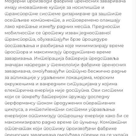
Модерни производи фабрике преносних заваривача
имају иновативне кутије за носилиште и
транспортне системе дизајниране да заштите
осетљиве компоненте, а истовремено олакшају
лако кретање између радних места. Предности
мобилности се протежу изван једноставног
транспорта, обухватајући брзе процедуре
постављања и разбијања које минимизирају време
простора и максимизују продуктивно време
заваривања. Интеграција батерија представља
значајан напредак у технологији фабрике преносних
заваривача, омогућавајући потпуно бесжично радње
за апликације у удаљеним локацијама, морским
окружењима и ванредним ситуацијама у којима
електрична енергија није доступна. Ови системи
који се покрећу батеријом пружају доследну
перформансу током продужених оперативних
циклуса, а интелигентни системи управљања
енергијом оптимизују потрошњу енергије како би се
максимизирало радно време по пуњењу. Компактни
отпечатак који постижу произвођачи фабрике
преносних заваривача омогућава опреми да се уклапа