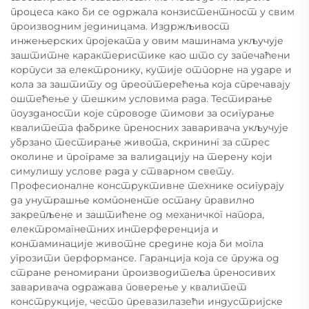
процеса како би се одржала конзистентност у свим
производним јединицама. Издржљивост
инжењерских пројеката у овим машинама укључује
заштитне карактеристике као што су запечаћени
корпуси за електронику, кутије отпорне на ударе и
кола за заштиту од преоптерећења која спречавају
оштећење у тешким условима рада. Тестирање
поузданости које спроводе тимови за осигурање
квалитета фабрике преносних заваривача укључује
убрзано тестирање живота, скрининг за стрес
околине и програме за валидацију на терену који
симулишу услове рада у стварном свету.
Професионалне конструктивне технике осигурају
да унутрашње компоненте остану правилно
закрепљене и заштићене од механичког напора,
електромагнетних интерференција и
контаминације животне средине која би могла
угрозити перформансе. Гаранција која се пружа од
стране реномирани производитеља преносивих
заваривача одражава поверење у квалитет
конструкције, често превазилазећи индустријске