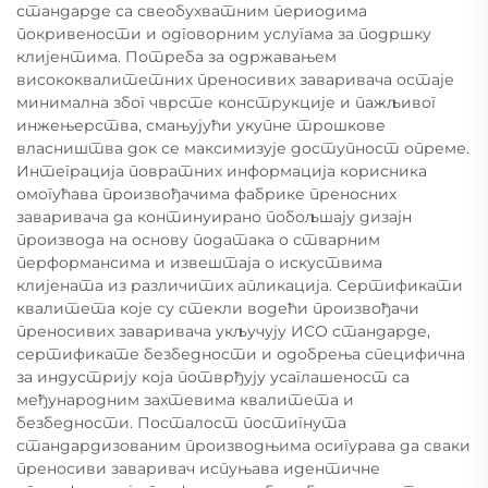
стандарде са свеобухватним периодима
покривености и одговорним услугама за подршку
клијентима. Потреба за одржавањем
висококвалитетних преносивих заваривача остаје
минимална због чврсте конструкције и пажљивог
инжењерства, смањујући укупне трошкове
власништва док се максимизује доступност опреме.
Интеграција повратних информација корисника
омогућава произвођачима фабрике преносних
заваривача да континуирано побољшају дизајн
производа на основу података о стварним
перформансима и извештаја о искуствима
клијената из различитих апликација. Сертификати
квалитета које су стекли водећи произвођачи
преносивих заваривача укључују ИСО стандарде,
сертификате безбедности и одобрења специфична
за индустрију која потврђују усаглашеност са
међународним захтевима квалитета и
безбедности. Посталост постигнута
стандардизованим производњима осигурава да сваки
преносиви заваривач испуњава идентичне