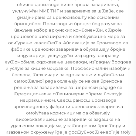
обично производе више врста заваривања,
укључујући МИГ, ТИГ и завариваче за штапе, све
дизајниране са преносивошћу као основним
принципом. Производњи процес подразумева
пажљив избор врхунских компоненти, строге
протоколе тестирања и свеобухватне мере за
осигурање квалитета. Апликације за производе из
фабрике преносног заваривача обухватају бројне
индустрије, укључујући изградњу, поправку
аутомобила, одржавање цевоводи, изградњу бродова
и услуге за хитне поправке. Професионални извођачи
послова, техничари за одржавање и љубитељи
самосталног рада ослањају се на ова преносна
решења за заваривање за теренски рад где се
традиционална стационарна опрема показује
непрактичном. Свестраност производа
произведеног у фабрици преносних заваривача
омогућава корисницима да обављају
висококвалитетне заваривачке задатке на
удаљеним локацијама, у затвореном простору и
изазовном окружењу где је доступност енергије могу