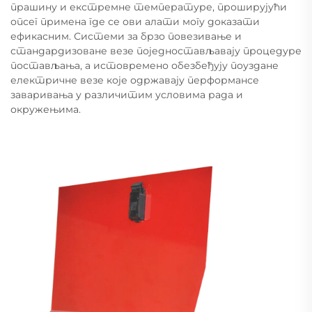
прашину и екстремне температуре, проширујући
опсег примена где се ови алати могу доказати
ефикасним. Системи за брзо повезивање и
стандардизоване везе поједностављавају процедуре
постављања, а истовремено обезбеђују поуздане
електричне везе које одржавају перформансе
заваривања у различитим условима рада и
окружењима.