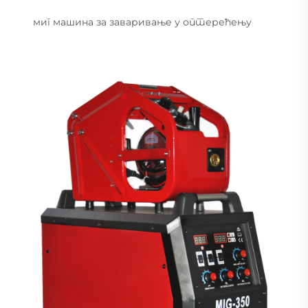
миг машина за заваривање у оптерећењу