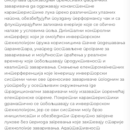
заваривача да одржавају конзистентне
карактеристике лука преко различитих улазних
напона, обезбеђујући поуздану перформансу чак и са
флуктуирајућим залихама енергије које се обично
налазе у условима поља. Дигитални контролни
интерфејс који је омогућен инверторском
технологијом пружа корисницима тачне подешавања
параметара, унапред постављене програме за
заваривање и могућности праћења у реалном
времену које побољшавају продуктивност и
квалитет заваривања. Смањење електромагнетних
интерференција које генеришу инверторски
системи чини ове преносиве завариваче погодним за
употребу у осетљивим окружењима где
традиционални заваривачи могу изазвати поремећај
електронске опреме. Покретни карактеристики
драматично се побољшавају са инверторском
технологијом, јер се ови системи могу брзо
иницилисати и обезбедити тренутно загојене
лукове без периода загревања које захтевају старије
технологије заваривања. Адаптативност