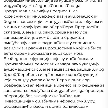
повратак инвестиција за купце у различитим
индустријама. Једноставност рада
представља значајну предност, са
корисничким интерфејсима и аутоматским
подешавањем који смањују захтеве за обуком и
минимизирају грешке оператера. Предности
складиштења и транспорта не могу се
занемарити, јер компактни пројекти
омогућавају лако складиштење у сервисним
возилима и радним просторима у којима би се
већа опрема показала непрактичном.
Безбедносне функције које су интегрисали
произвођачи преносивих заваривача укључују
аутоматске системе затварања, заштиту од
преоптерећења и ергономске конструкције
које смањују умора оператера и ризик од
повреда. Сквалификација преносивих решења за
заваривање омогућава предузећима да прошире
операције без значајних капиталних
инвестиција у стабилну инфраструктуру,
подржавајући раст и прилагодљивост у