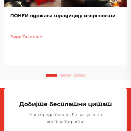
ПОНЕИ одржава традицију изврсности
Видети више
Добијте бесплатни цитат
Наш представник ће вас ускоро
контактирати.