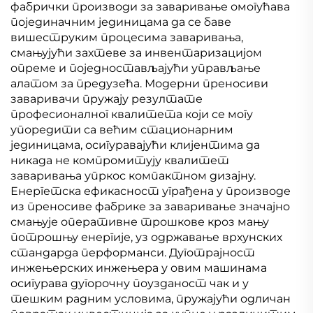
фабрички производи за заваривање омогућава
појединачним јединицама да се баве
вишеструким процесима заваривања,
смањујући захтеве за инвентаризацијом
опреме и поједностављајући управљање
алатом за предузећа. Модерни преносиви
заваривачи пружају резултате
професионалног квалитета који се могу
упоредити са већим стационарним
јединицама, осигуравајући клијентима да
никада не компромитују квалитет
заваривања упркос компактном дизајну.
Енергетска ефикасност уграђена у производе
из преносиве фабрике за заваривање значајно
смањује оперативне трошкове кроз мању
потрошњу енергије, уз одржавање врхунских
стандарда перформанси. Дуготрајност
инжењерских инжењера у овим машинама
осигурава дугорочну поузданост чак и у
тешким радним условима, пружајући одличан