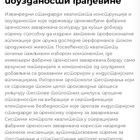
поузданости грађевине
Изванредни стандарди квалитета конструкције и
поузданости које одржавају произвођачи фабрике
преносних заваривача осигурају да купци добијају
опрему способну да издржи захтевне професионалне
апликације док пружа доследне перформансе током
продуженог живота. Посвећеност квалитету
почиње пажљивим избором компоненти, где
инжењери фабрике преносних заваривача бирају само
врхунске материјале и компоненте од поузданих
добављача са доказаном историјом у индустријским
апликацијама. Ригорозни протоколи тестирања који
се спроводе током целог производње процеса
укључују тестове топлотних циклуса, процене
отпорности на вибрације и сертификације
електричне безбедности које прелазе индустријске
стандарде за преносиву опрему за заваривање.
Системи контроле квалитета у операцијама
фабрике преносних заваривача користе напредне
технике инспекције, аутоматизоване опреме за
тестирање и статистичке методе контроле