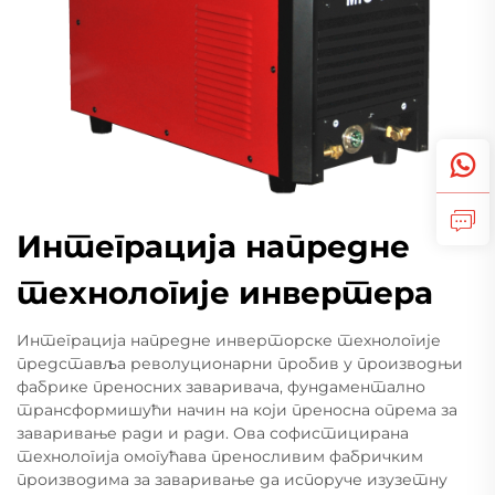
Интеграција напредне
технологије инвертера
Интеграција напредне инверторске технологије
представља револуционарни пробив у производњи
фабрике преносних заваривача, фундаментално
трансформишући начин на који преносна опрема за
заваривање ради и ради. Ова софистицирана
технологија омогућава преносливим фабричким
производима за заваривање да испоруче изузетну