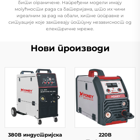
бити ограничене. Напређени модели имају
могућности рада са батеријама, што их чини
идеалним за рад на обали, хитне поправке и
ситуације које захтевају потпуну независност од
електричне мреже.
Нови производи
380В индустријска
220В