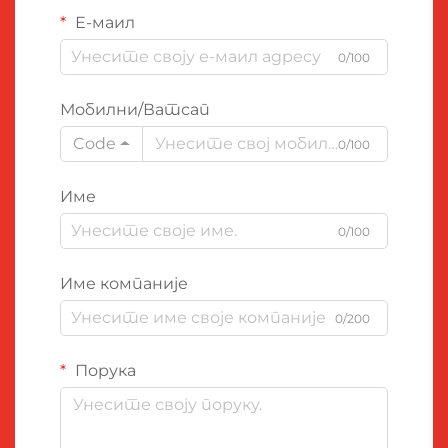
Е-маил
0/100
Мобилни/Ватсап
Code
0/100
Име
0/100
Име компаније
0/200
Порука