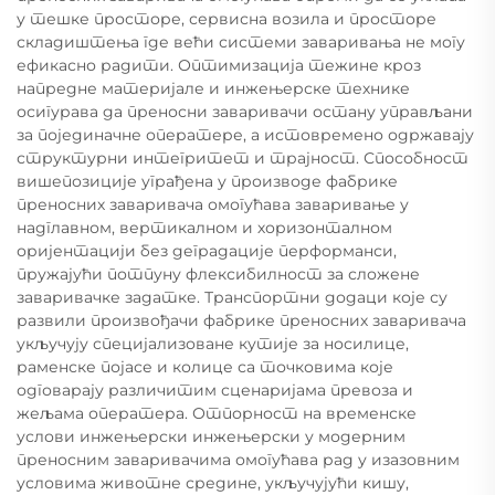
у тешке просторе, сервисна возила и просторе
складиштења где већи системи заваривања не могу
ефикасно радити. Оптимизација тежине кроз
напредне материјале и инжењерске технике
осигурава да преносни заваривачи остану управљани
за појединачне оператере, а истовремено одржавају
структурни интегритет и трајност. Способност
вишепозиције уграђена у производе фабрике
преносних заваривача омогућава заваривање у
надглавном, вертикалном и хоризонталном
оријентацији без деградације перформанси,
пружајући потпуну флексибилност за сложене
заваривачке задатке. Транспортни додаци које су
развили произвођачи фабрике преносних заваривача
укључују специјализоване кутије за носилице,
раменске појасе и колице са точковима које
одговарају различитим сценаријама превоза и
жељама оператера. Отпорност на временске
услови инжењерски инжењерски у модерним
преносним заваривачима омогућава рад у изазовним
условима животне средине, укључујући кишу,