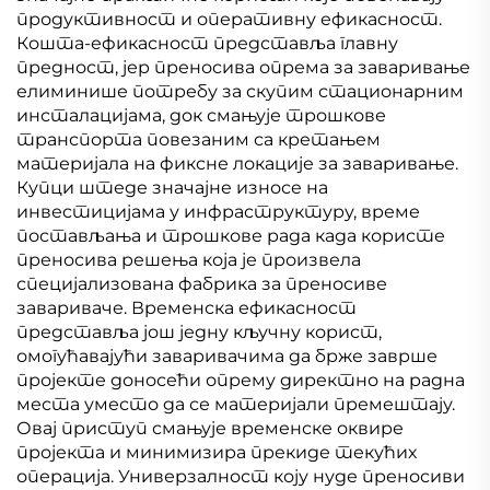
продуктивност и оперативну ефикасност.
Кошта-ефикасност представља главну
предност, јер преносива опрема за заваривање
елиминише потребу за скупим стационарним
инсталацијама, док смањује трошкове
транспорта повезаним са кретањем
материјала на фиксне локације за заваривање.
Купци штеде значајне износе на
инвестицијама у инфраструктуру, време
постављања и трошкове рада када користе
преносива решења која је произвела
специјализована фабрика за преносиве
завариваче. Временска ефикасност
представља још једну кључну корист,
омогућавајући заваривачима да брже заврше
пројекте доносећи опрему директно на радна
места уместо да се материјали премештају.
Овај приступ смањује временске оквире
пројекта и минимизира прекиде текућих
операција. Универзалност коју нуде преносиви