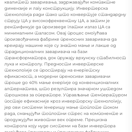
квалитет заваривања, задржавајући компактне
димензије и лагу конструкцију. Инвертерска
технологија ради тако што конвертује стандардну
струју ЦА у високофреквентну ЦА, а затим је
ректификује да произведе глатки излаз ЦА са
минималним таласом. Овај процес омогућава
произвођачима фабрике преносних заваривача да
креирају машине које су знатно мање и лакше од
традиционалних заваривача на бази
трансформатора, док пружају врхунску стабилност
лука и контролу. Предности инвертерске
технологије се простирају на енергетску
ефикасност, а модерни преносиви заваривачи
троше до 40% мање енергије од конвенционалних
алтернатива, што резултира значајном уштедом
трошкова за операторе. Управљање температуром
постаје ефикасније кроз инверторску технологију,
јер ови системи генеришу мање топлоте током
рада, смањујући топлотни стрес на компоненте и
продужујући животни век опреме. Прецизна
контрола коју нуде системи на бази инвертора
омогућава производњи преносивих фабричких