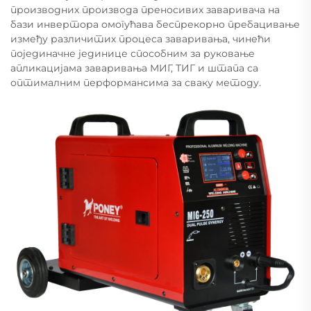
производних производа преносивих заваривача на
бази инвертора омогућава беспрекорно пребацивање
између различитих процеса заваривања, чинећи
појединачне јединице способним за руковање
апликацијама заваривања МИГ, ТИГ и штапа са
оптималним перформансима за сваку методу.