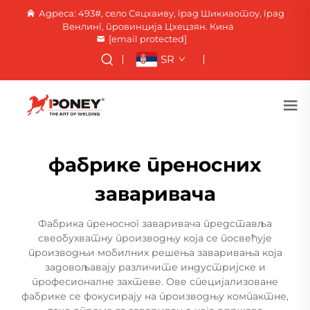
Адреса: 493#, село Сяцхаиву, град Шикиаотоу, град
Венлинг, провинција Цхецзян. Кина
[email protected]
SR
фабрике преносних
заваривача
Фабрика преносног заваривача представља
свеобухватну производњу која се посвећује
производњи мобилних решења заваривања која
задовољавају различите индустријске и
професионалне захтеве. Ове специјализоване
фабрике се фокусирају на производњу компактне,