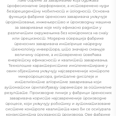
лаке опреме за заваривање која одржава
професионалне перформансе, а истовремено нуди
безпрецедентну мобилност и погодност. Основна
функција фабрике преносних заваривача укључује
пројектовање, инжењерство и производњу машина
за заваривање које могу ефикасно радити у
различитим окружењима без компромиса на снагу
или прецизност. Модерна операција фабрике
преносних заваривача интегрише напредну
технологију инвертора, што значајно смањује
величину опреме, а истовремено повећава
енергетску ефикасност и квалитет заваривања.
Технолошке карактеристике имплементиране у
овим објектима укључују најсавременије контроле
микропроцесора, дигиталне дисплеје и
интелигентне алгоритме заваривања који
аутоматски прилагођавају параметре за оптималне
резултате. Производне линије у фабрици преносних
заваривача користе најсавременије производне
процесе, који укључују роботику и аутоматизоване
системе контроле квалитета како би се осигурала
конзистентна поузданост производа. Ове фабрике