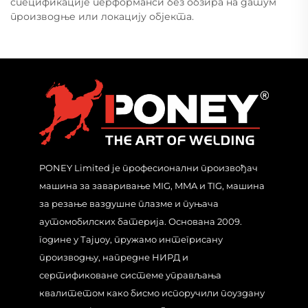
спецификације перформанси без обзира на датум
производње или локацију објекта.
PONEY Limited је професионални произвођач
машина за заваривање MIG, MMA и TIG, машина
за резање ваздушне плазме и пуњача
аутомобилских батерија. Основана 2009.
године у Тајџоу, пружамо интегрисану
производњу, напредне НИРД и
сертификоване системе управљања
квалитетом како бисмо испоручили поуздану