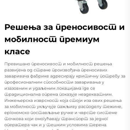
Решења за преносивост и
мобилност премиум
класе
Превишано преносивост и мобилност решења
развијена од стране произвођача преносивих
заваривача фабрике адресирају критичну потребу за
професионалним способности заваривања у
изазовним и удаљеним локацијама где се
традиционална опрема показује неадекватним.
Инжењерска изврсност која стоји иза ових решења
за мобилност укључује пажљиву расподелу тежине,
ергономско постављање ручке и чврсте системе
точкова који омогућавају транспорт за једног
оператера чак и у тешким условима терена.