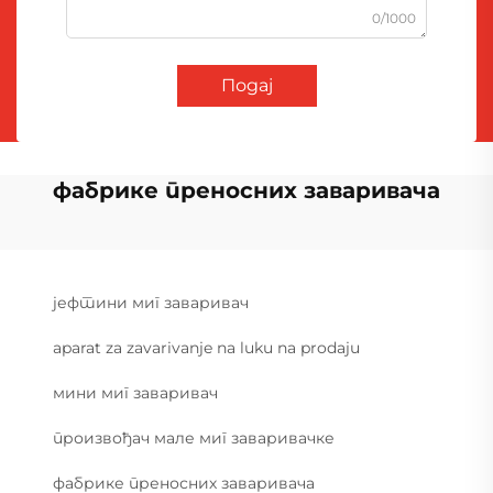
0/1000
Подај
фабрике преносних заваривача
јефтини миг заваривач
aparat za zavarivanje na luku na prodaju
мини миг заваривач
произвођач мале миг заваривачке
фабрике преносних заваривача