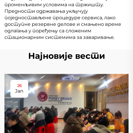
променљивим условима на тржишту.
Предности одржавања укључују
поједностављене процедуре сервиса, лако
доступне резервне делове и смањено време
одлагања у поређењу са сложеним
стационарним системима за заваривање.
Најновије вести
26
Jan