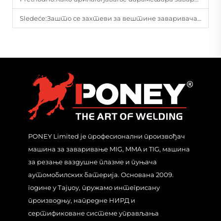
Sledeće:
Зашто се захтеви за вештине заваривача гасом разликују од система на електрични погон?
PONEY Limited је професионални произвођач
машина за заваривање MIG, MMA и TIG, машина
за резање ваздушне плазме и пуњача
аутомобилских батерија. Основана 2009.
године у Тајџоу, пружамо интегрисану
производњу, напредне НИРД и
сертификоване системе управљања