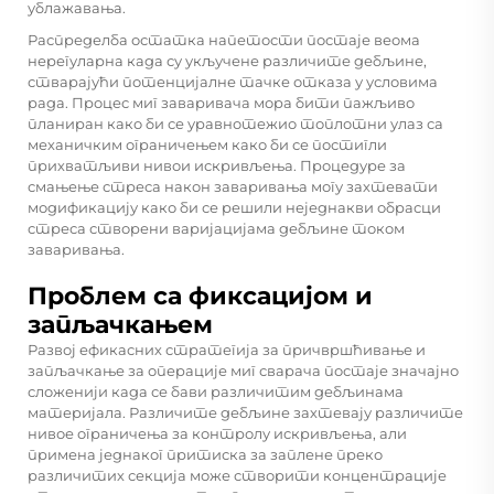
ублажавања.
Распределба остатка напетости постаје веома
нерегуларна када су укључене различите дебљине,
стварајући потенцијалне тачке отказа у условима
рада. Процес миг заваривача мора бити пажљиво
планиран како би се уравнотежио топлотни улаз са
механичким ограничењем како би се постигли
прихватљиви нивои искривљења. Процедуре за
смањење стреса након заваривања могу захтевати
модификацију како би се решили неједнакви обрасци
стреса створени варијацијама дебљине током
заваривања.
Проблем са фиксацијом и
запљачкањем
Развој ефикасних стратегија за причвршћивање и
запљачкање за операције миг сварача постаје значајно
сложенији када се бави различитим дебљинама
материјала. Различите дебљине захтевају различите
нивое ограничења за контролу искривљења, али
примена једнаког притиска за заплене преко
различитих секција може створити концентрације