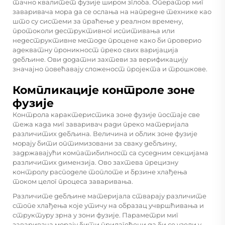
тачно квалитет фузије широм зглоба. Оператор миг
заваривача мора да се ослања на напредне технике као
што су системи за праћење у реалном времену,
протоколи деструктивног испитивања или
недеструктивне методе процене како би проверио
адекватну проникност преко свих варијација
дебљине. Ови додатни захтеви за верификацију
значајно повећавају сложеност пројекта и трошкове.
Компликације контроле зоне
фузије
Контрола карактеристика зоне фузије постаје све
тежа када миг заваривач ради преко материјала
различитих дебљина. Величина и облик зоне фузије
морају бити оптимизовани за сваку дебљину,
задржавајући компатибилност са суседним секцијама
различитих димензија. Ово захтева прецизну
контролу расподеле топлоте и брзине хлађења
током целог процеса заваривања.
Различите дебљине материјала стварају различите
стопе хлађења које утичу на образац учвршћивања и
структуру зрна у зони фузије. Параметри миг
заваривача морају бити прилагођени да би се узели у