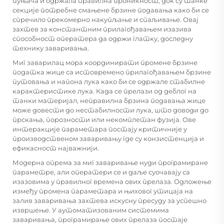
пуњача и одржала правилна проникност, док су танке
секције потребне смањене брзине подавања како би се
спречило прекомерно накупљање и спаљивање. Овај
захтев за константним прилагођавањем изазива
способност оператера да одржи глатку, доследну
технику заваривања.
Миг заварилац мора координирати промене брзине
податка жице са истовремено прилагођавањем брзине
путовања и напона лука како би се одржале стабилне
карактеристике лука. Када се прелази од деблог на
танки материјал, неправилна брзина подавања жице
може довести до нестабилности лука, што доводи до
прскања, порозности или некомплетан фузија. Ове
интеракције параметара постају критичније у
производственом заваривању где су конзистенција и
ефикасност најважнији.
Модерна опрема за миг заваривање нуди програмиране
параметре, али оператери се и даље суочавају са
изазовима у правилног времена ових прелаза. Одложење
између промена параметара и њиховог утицаја на
залив заваривања захтева искусну пресуду за успешно
извршење. У аутоматизованим системима
заваривања, програмирање ових прелаза постаје