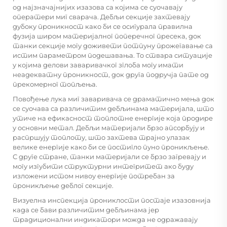
од најзначајнијих изазова са којима се суочавају
оператери миг сварача. Дебљи секције захтевају
дубоку проникност како би се осигурала правилна
фузија широм материјалног поперечног пресека, док
танки секције могу доживети потпуну прожегавање са
истим параметром подешавања. То ствара ситуације
у којима делови заваривачког зглоба могу имати
неадекватну проникност, док друга подручја пате од
прекомерног топљења.
Повођење лука миг заваривача се драматично мења док
се суочава са различитим дебљинама материјала, што
утиче на ефикасност топлотне енергије која продире
у основни метал. Дебљи материјали брзо апсорбују и
распршују топлоту, што захтева трајно улазак
велике енергије како би се постигло пуно проникљење.
С друге стране, танки материјали се брзо загревају и
могу изгубити структурни интегритет ако буду
изложени истом нивоу енергије потребан за
проникљење деблог секције.
Визуелна инспекција прониклости постаје изазовнија
када се бави различитим дебљинама јер
традиционални индикатори можда не одражавају