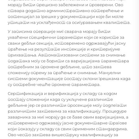
морају бити прецизно забележени и проверени. Ово
ствара додатно административно оптерећење и
потенцијал за грешке у документацији које би могле
утицати на усклађеност са осигуравањем квалитета.
У записима операције миг сварача морају бити
ухваћени специфични параметри који се користе за
сваки дебљи секција, истовремено одржавајући јасну
праћење на резултате инспекције и критеријуме
прихватања. Автоматизовани системи за снимање
података могу се борити са варијацијама параметара
потребним за промене дебљине, што захтева
сложенију опрему за праћење и снимање. Мануелни
системи документације постају склони грешкама када
су потребне чешће промене параметара.
Сертификација и верификација у складу са кодом
постају сложенији када су укључене различите
дебљине јер се различити просекције могу подлегати
различитим захтевима за квалификацију. Процедуре
заварника за миг морају да се баве овим варијацијама, а
истовремено одржавају јасне документарне трагове
који показују у складу са свим применим стандардима.
Ово често захтева вишеструку квалификацију за