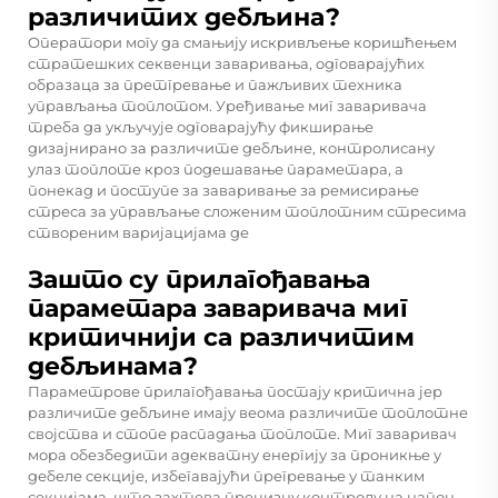
различитих дебљина?
Оператори могу да смањију искривљење коришћењем
стратешких секвенци заваривања, одговарајућих
образаца за претгревање и пажљивих техника
управљања топлотом. Уређивање миг заваривача
треба да укључује одговарајућу фикширање
дизајнирано за различите дебљине, контролисану
улаз топлоте кроз подешавање параметара, а
понекад и поступе за заваривање за ремисирање
стреса за управљање сложеним топлотним стресима
створеним варијацијама де
Зашто су прилагођавања
параметара заваривача миг
критичнији са различитим
дебљинама?
Параметрове прилагођавања постају критична јер
различите дебљине имају веома различите топлотне
својства и стопе распадања топлоте. Миг заваривач
мора обезбедити адекватну енергију за проникње у
дебеле секције, избегавајући прегревање у танким
секцијама, што захтева прецизну контролу на напон,