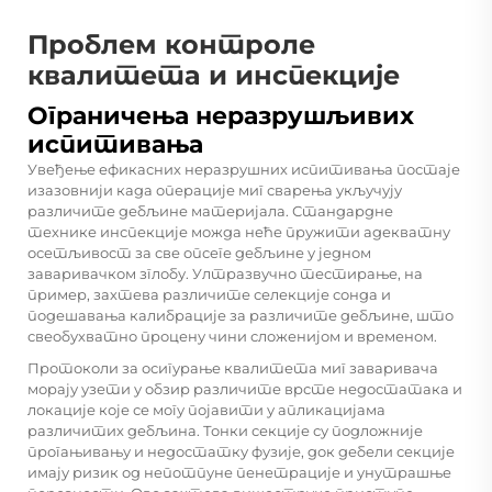
Проблем контроле
квалитета и инспекције
Ограничења неразрушљивих
испитивања
Увеђење ефикасних неразрушних испитивања постаје
изазовнији када операције миг сварења укључују
различите дебљине материјала. Стандардне
технике инспекције можда неће пружити адекватну
осетљивост за све опсеге дебљине у једном
заваривачком зглобу. Ултразвучно тестирање, на
пример, захтева различите селекције сонда и
подешавања калибрације за различите дебљине, што
свеобухватно процену чини сложенијом и временом.
Протоколи за осигурање квалитета миг заваривача
морају узети у обзир различите врсте недостатака и
локације које се могу појавити у апликацијама
различитих дебљина. Тонки секције су подложније
прогањивању и недостатку фузије, док дебели секције
имају ризик од непотпуне пенетрације и унутрашње