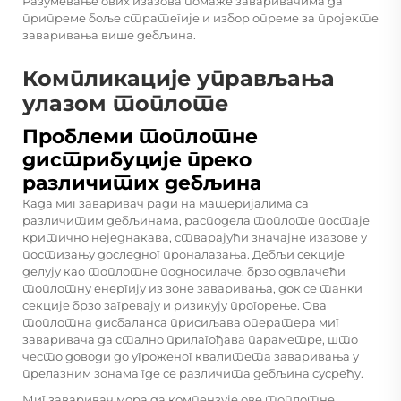
Разумевање ових изазова помаже заваривачима да
припреме боље стратегије и избор опреме за пројекте
заваривања више дебљина.
Компликације управљања
улазом топлоте
Проблеми топлотне
дистрибуције преко
различитих дебљина
Када миг заваривач ради на материјалима са
различитим дебљинама, расподела топлоте постаје
критично неједнакава, стварајући значајне изазове у
постизању доследног проналазања. Дебљи секције
делују као топлотне подносилаче, брзо одвлачећи
топлотну енергију из зоне заваривања, док се танки
секције брзо загревају и ризикују прогорење. Ова
топлотна дисбаланса присиљава оператера миг
заваривача да стално прилагођава параметре, што
често доводи до угроженог квалитета заваривања у
прелазним зонама где се различита дебљина сусрећу.
Миг заваривач мора да компензује ове топлотне