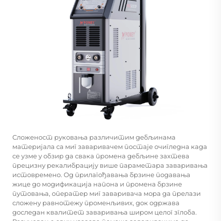
Сложеност руковања различитим дебљинама
материјала са миг заваривачем постаје очигледна када
се узме у обзир да свака промена дебљине захтева
прецизну рекалибрацију више параметара заваривања
истовремено. Од прилагођавања брзине подавања
жице до модификација напона и промена брзине
путовања, оператер миг заваривача мора да прелази
сложену равнотежу променљивих, док одржава
доследан квалитет заваривања широм целог зглоба.