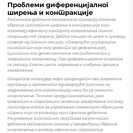
Проблеми диференцијалног
ширења и контракције
Различите дебљине материјала стварају сложене
обрасце топлотног ширења и контракције који
изазивају ефикасну контролу искривљења током
операција миг сварача. Дебљи секције се шире и сузирају
спорије од танких секција, стварајући унутрашње
напетости које могу довести до деформације,
пукотина или димензионалне нестабилности у
завршеном заваривању. Ови диференцијални покрети
се јављају током цикла загревања и хлађења процеса
заваривања.
Оператор мигвајдер мора предвидети ова термална
кретања и применити одговарајуће технике за
задржавање или компензацију како би се смањило
искривљење. Технике предустановљања, јаке
повратке и стратешке секвенце заваривања постају
неопходне алате за управљање сложенијим обрасцима
стреса који се развијају кроз прелазе дебелине.
Разумевање топлотних својстава различитих
дебљина материјала помаже у предвиђању обрасца
искривљења и развоју ефикасних стратегија