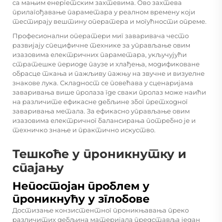
са мањим енергетским захтевима. Ово захтева
прилагођавање параметара у реалном времену који
тестирају вештину оператера и могућности опреме.
Професионални оператери миг заваривача често
развијају специфичне технике за управљање овим
изазовима електричних параметара, укључујући
стратешке периоде паузе и хлађења, модификоване
обрасце ткања и пажљиву пажњу на звучне и визуелне
знакове лука. Складност се повећава у сценаријама
заваривања више пролаза где сваки пролаз може наићи
на различите ефикасне дебљине због претходног
заваривања метала. За ефикасно управљање овим
изазовима електричног балансирања потребно је и
техничко знање и практично искуство.
Тешкоће у проникнутку и
спајању
Непостојан проблем у
проникнућу у зглобове
Достизање конзистентног проникњавања преко
различитих дебљина материјала представља један