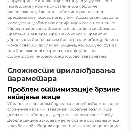
Индустријске апликације често укључују сложене
геометрије у којима су различите дебљине
расположене у близини, што чини равномерно
претгревање готово немогућим. Уставка миг сварача
мора узети у обзир ове варијације кроз стратешке
обрасце загревања, технике изолације и системе за
праћење температуре. Немогућност правилно
управљања прегревањем преко различитих дебљина
може довести до хладног пуцања, непотпуног фузија
или прекомерног искривљења које угрожава
структурни интегритет готовог заваривања.
Сложности прилагођавања
параметара
Проблем оптимизације брзине
напајања жице
Управљање брзином подавања жице постаје значајно
сложеније када миг заваривач обрађује различите
дебљине материјала у једном заваривачком зглобу.
Дебеле секције захтевају веће брзине подавања жице
како би се обезбедила адекватна метална депозиција