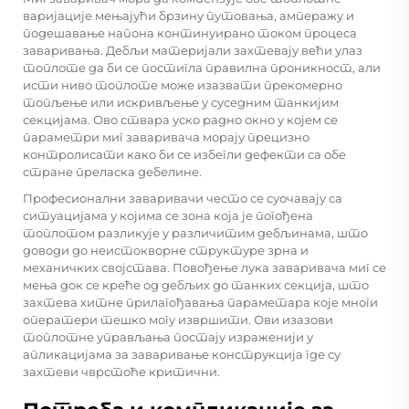
варијације мењајући брзину путовања, амперажу и
подешавање напона континуирано током процеса
заваривања. Дебљи материјали захтевају већи улаз
топлоте да би се постигла правилна проникност, али
исти ниво топлоте може изазвати прекомерно
топљење или искривљење у суседним танкијим
секцијама. Ово ствара уско радно окно у којем се
параметри миг заваривача морају прецизно
контролисати како би се избегли дефекти са обе
стране преласка дебелине.
Професионални заваривачи често се суочавају са
ситуацијама у којима се зона која је погођена
топлотом разликује у различитим дебљинама, што
доводи до неистокворне структуре зрна и
механичких својстава. Повођење лука заваривача миг се
мења док се креће од дебљих до танких секција, што
захтева хитне прилагођавања параметара које многи
оператери тешко могу извршити. Ови изазови
топлотне управљања постају израженији у
апликацијама за заваривање конструкција где су
захтеви чврстоће критични.