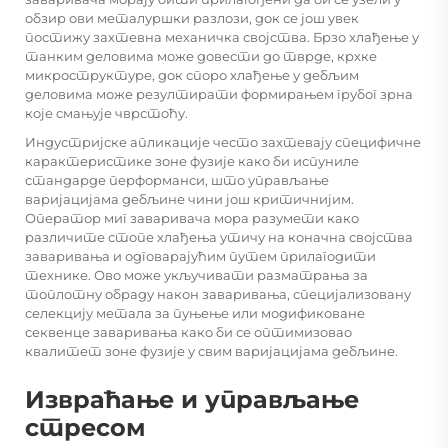
обзир ови металуршки разлози, док се још увек
постижу захтевна механичка својства. Брзо хлађење у
танким деловима може довести до тврде, крхке
микроструктуре, док споро хлађење у дебљим
деловима може резултирати формирањем грубог зрна
које смањује чврстоћу.
Индустријске апликације често захтевају специфичне
карактеристике зоне фузије како би испуниле
стандарде перформанси, што управљање
варијацијама дебљине чини још критичнијим.
Оператор миг заваривача мора разумети како
различите стопе хлађења утичу на коначна својства
заваривања и одговарајућим путем прилагодити
технике. Ово може укључивати разматрања за
топлотну обраду након заваривања, специјализовану
селекцију метала за пуњење или модификоване
секвенце заваривања како би се оптимизовао
квалитет зоне фузије у свим варијацијама дебљине.
Извраћање и управљање
стресом