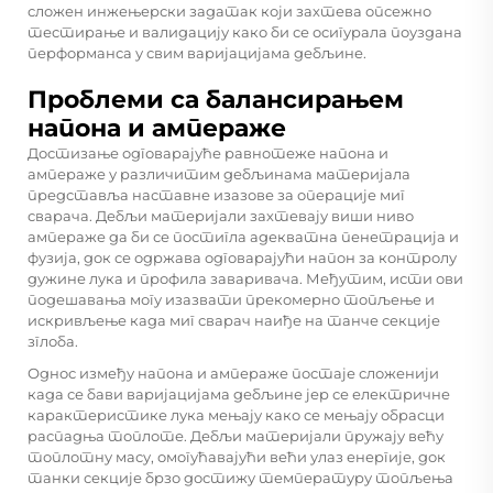
сложен инжењерски задатак који захтева опсежно
тестирање и валидацију како би се осигурала поуздана
перформанса у свим варијацијама дебљине.
Проблеми са балансирањем
напона и ампераже
Достизање одговарајуће равнотеже напона и
ампераже у различитим дебљинама материјала
представља наставне изазове за операције миг
сварача. Дебљи материјали захтевају виши ниво
ампераже да би се постигла адекватна пенетрација и
фузија, док се одржава одговарајући напон за контролу
дужине лука и профила заваривача. Међутим, исти ови
подешавања могу изазвати прекомерно топљење и
искривљење када миг сварач наиђе на танче секције
зглоба.
Однос између напона и ампераже постаје сложенији
када се бави варијацијама дебљине јер се електричне
карактеристике лука мењају како се мењају обрасци
распадња топлоте. Дебљи материјали пружају већу
топлотну масу, омогућавајући већи улаз енергије, док
танки секције брзо достижу температуру топљења