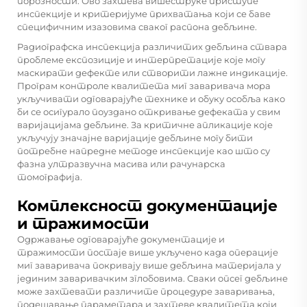
порозности. Ово захтева вишеструке приступе
инспекције и критеријуме прихватања који се баве
специфичним изазовима сваког распона дебљине.
Радиографска инспекција различитих дебљина ствара
проблеме експозиције и интерпретације које могу
маскирати дефекте или створити лажне индикације.
Програм контроле квалитета миг заваривача мора
укључивати одговарајуће технике и обуку особља како
би се осигурало поуздано откривање дефеката у свим
варијацијама дебљине. За критичне апликације које
укључују значајне варијације дебљине могу бити
потребне напредне методе инспекције као што су
фазна ултразвучна масива или рачунарска
томографија.
Комплексност документације
и тражимости
Одржавање одговарајуће документације и
тражимости постаје више укључено када операције
миг заваривача покривају више дебљина материјала у
јединим заваривачким зглобовима. Сваки опсег дебљине
може захтевати различите процедуре заваривања,
подешавање параметара и захтеве квалитета који