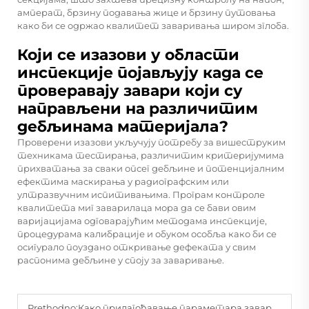
амперат, брзину подавања жице и брзину путовања
како би се одржао квалитет заваривања широм зглоба.
Који се изазови у области
инспекције појављују када се
проверавају завари који су
направљени на различитим
дебљинама материјала?
Проверени изазови укључују потребу за вишеструким
техникама тестирања, различитим критеријумима
прихватања за сваки опсег дебљине и потенцијалним
ефектима маскирања у радиографским или
ултразвучним испитивањима. Програм контроле
квалитета миг заварилаца мора да се бави овим
варијацијама одговарајућим методама инспекције,
процедурама калибрације и обуком особља како би се
осигурало поуздано откривање дефеката у свим
распонима дебљине у споју за заваривање.
Prethodno:
Како прилагођавање параметара заваривача миг утиче на продуктивност у производњи метала?