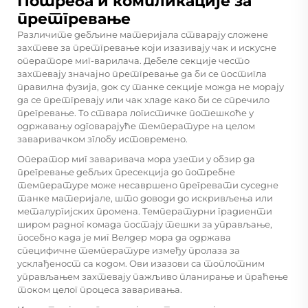
Потреба и компликације за
претгревање
Различите дебљине материјала стварају сложене
захтеве за претгревање који изазивају чак и искусне
операторе миг-варилача. Дебеле секције често
захтевају значајно претгревање да би се постигла
правилна фузија, док су танке секције можда не морају
да се претгревају или чак хладе како би се спречило
прегревање. То ствара логистичке потешкоће у
одржавању одговарајуће температуре на целом
заваривачком зглобу истовремено.
Оператор миг заваривача мора узети у обзир да
прегревање дебљих пресекција до потребне
температуре може несавршено прегревати суседне
танке материјале, што доводи до искривљења или
металургијских промена. Температурни градиенти
широм радног комада постају тешки за управљање,
посебно када је
миг Велдер
мора да одржава
специфичне температуре између пролаза за
усклађеност са кодом. Ови изазови са топлотним
управљањем захтевају пажљиво планирање и праћење
током целог процеса заваривања.