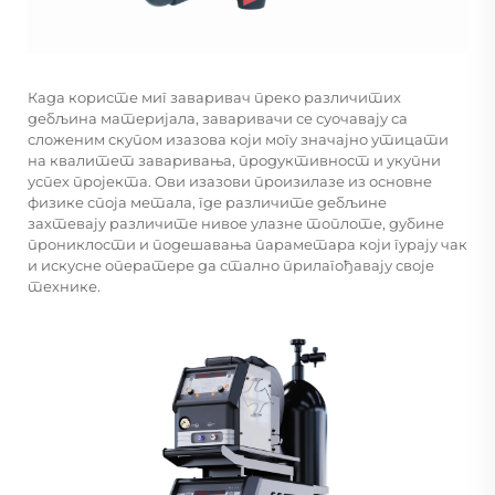
Када користе миг заваривач преко различитих
дебљина материјала, заваривачи се суочавају са
сложеним скупом изазова који могу значајно утицати
на квалитет заваривања, продуктивност и укупни
успех пројекта. Ови изазови произилазе из основне
физике споја метала, где различите дебљине
захтевају различите нивое улазне топлоте, дубине
прониклости и подешавања параметара који гурају чак
и искусне оператере да стално прилагођавају своје
технике.