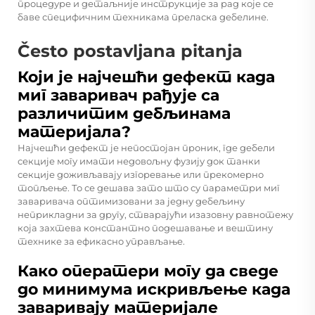
процедуре и детаљније инструкције за рад које се
баве специфичним техникама преласка дебелине.
Često postavljana pitanja
Који је најчешћи дефект када
миг заваривач рађује са
различитим дебљинама
материјала?
Најчешћи дефект је непостојан проник, где дебели
секције могу имати недовољну фузију док танки
секције доживљавају изгоревање или прекомерно
топљење. То се дешава зато што су параметри миг
заваривача оптимизовани за једну дебељину
неприкладни за другу, стварајући изазовну равнотежу
која захтева константно подешавање и вештину
технике за ефикасно управљање.
Како оператери могу да сведе
до минимума искривљење када
заваривају материјале