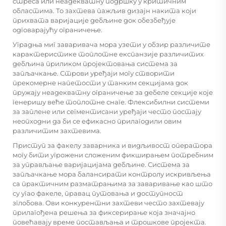
стреса или неадекватну подршку у критичним
областима. То захтева пажљив дизајн накита који
прихвата варијације дебљине док обезбеђује
одговарајућу ограничење.
Уградња миг заваривача мора узети у обзир различите
карактеристике топлотне експанзије различитих
дебљина приликом пројектовања система за
запљачкање. Строви уређаји могу створити
прекомерне напетости у танким секцијама док
пружају неадекватну ограничење за дебеле секције које
генеришу веће топлотне снаге. Флексибилни системи
за заплене или сегментисани уређаји често постају
неопходни да би се ефикасно прилагодили овим
различитим захтевима.
Приступ за факелу заварника и видљивост оператора
могу бити угрожени сложеним фикширањем потребним
за управљање варијацијама дебљине. Система за
запљачкање мора балансирати контролу искривљења
са практичним разматрањима за заваривање као што
су угао факеле, правац путовања и доступност
зглобова. Ови конкурентни захтеви често захтевају
прилагођена решења за фиксерирање која значајно
повећавају време постављања и трошкове пројекта.