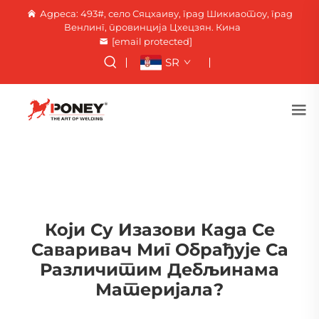
Адреса: 493#, село Сяцхаиву, град Шикиаотоу, град
Венлинг, провинција Цхецзян. Кина
[email protected]
SR
Који Су Изазови Када Се
Саваривач Миг Обрађује Са
Различитим Дебљинама
Материјала?