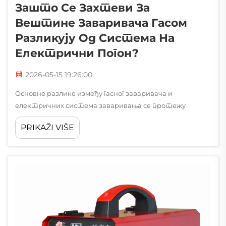
Зашто Се Захтеви За
Вештине Заваривача Гасом
Разликују Од Система На
Електрични Погон?
2026-05-15 19:26:00
Основне разлике између гасног заваривача и
електричних система заваривања се протежу
далеко изван њихових извора енергије, стварајући
PRIKAŽI VIŠE
различите профиле захтева за вештинама које сваки
професионалац заваривања мора разумети. Ове
разлике произилазе из јединствене операције...