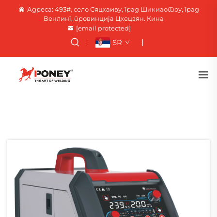
Адреса: 493#, село Сяцхаиву, град Шикиаотоу, град
Венлинг, провинција Цхецзян. Кина
[email protected]
SR