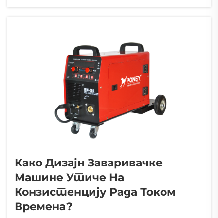
принципи електричне струје...
Како Дизајн Заваривачке
Машине Утиче На
Конзистенцију Рада Током
Времена?