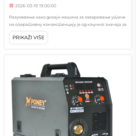
2026-03-19 19:00:00
Разумевање како дизајн машина за заваривање утиче
на оперативну конзистенцију је од кључног значаја за
произвођаче који траже поуздане резултате
PRIKAŽI VIŠE
производње. Унутрашња архитектура, избор
компоненти и инжењерски принципи уграђени у
машина за заваривање...