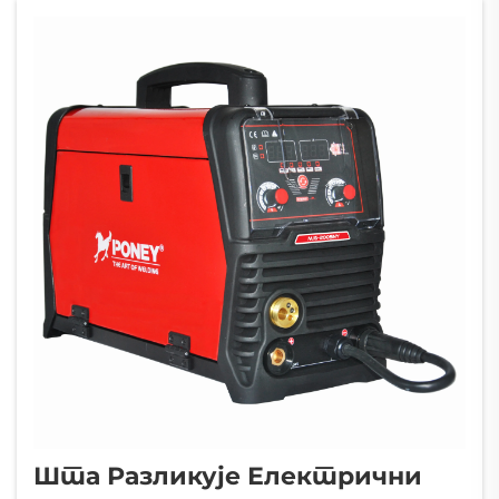
Шта Разликује Електрични