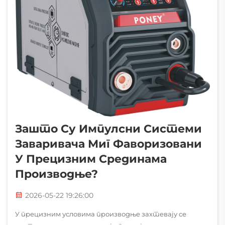
Зашто Су Импулсни Системи
Заваривача Миг Фаворизовани
У Прецизним Срединама
Производње?
2026-05-22 19:26:00
У прецизним условима производње захтевају се