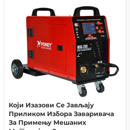
Који Изазови Се Јављају
Приликом Избора Заваривача
За Примењу Мешаних