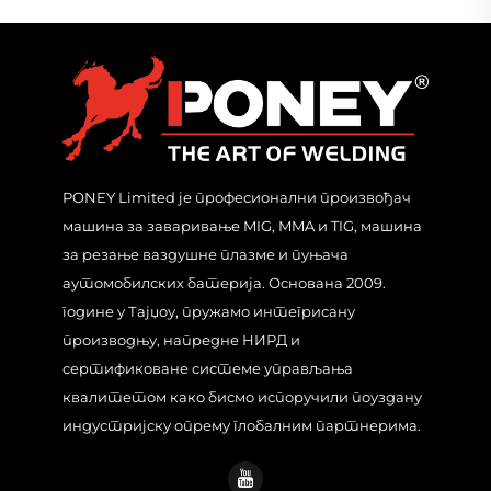
PONEY Limited је професионални произвођач
машина за заваривање MIG, MMA и TIG, машина
за резање ваздушне плазме и пуњача
аутомобилских батерија. Основана 2009.
године у Тајџоу, пружамо интегрисану
производњу, напредне НИРД и
сертификоване системе управљања
квалитетом како бисмо испоручили поуздану
индустријску опрему глобалним партнерима.