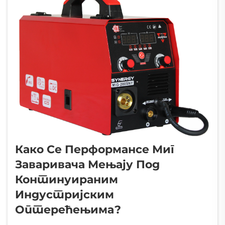
Како Се Перформансе Миг
Заваривача Мењају Под
Континуираним
Индустријским
Оптерећењима?