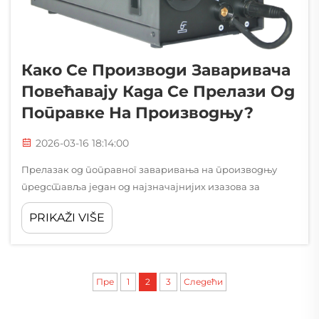
Како Се Производи Заваривача
Повећавају Када Се Прелази Од
Поправке На Производњу?
2026-03-16 18:14:00
Прелазак од поправног заваривања на производњу
представља један од најзначајнијих изазова за
повећање перформанси у индустријским операцијама
PRIKAŽI VIŠE
заваривања. Када се заварилац пређе са прецизних,
ограничених радова на поправке на високовол...
Пре
1
2
3
Следећи