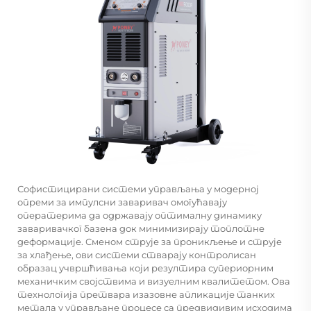
Софистицирани системи управљања у модерној
опреми за импулсни заваривач омогућавају
оператерима да одржавају оптималну динамику
заваривачког базена док минимизирају топлотне
деформације. Сменом струје за проникљење и струје
за хлађење, ови системи стварају контролисан
образац учвршћивања који резултира супериорним
механичким својствима и визуелним квалитетом. Ова
технологија претвара изазовне апликације танких
метала у управљане процесе са предвидивим исходима