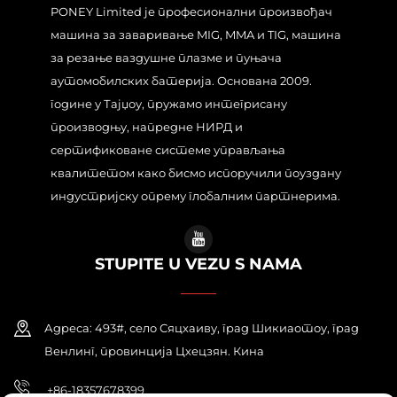
PONEY Limited је професионални произвођач
машина за заваривање MIG, MMA и TIG, машина
за резање ваздушне плазме и пуњача
аутомобилских батерија. Основана 2009.
године у Тајџоу, пружамо интегрисану
производњу, напредне НИРД и
сертификоване системе управљања
квалитетом како бисмо испоручили поуздану
индустријску опрему глобалним партнерима.
STUPITE U VEZU S NAMA
Адреса: 493#, село Сяцхаиву, град Шикиаотоу, град
Венлинг, провинција Цхецзян. Кина
+86-18357678399