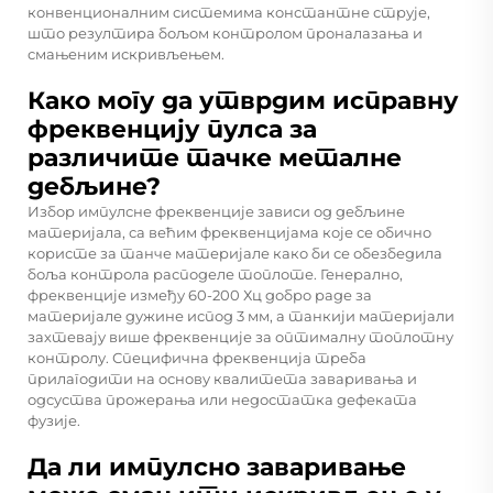
конвенционалним системима константне струје,
што резултира бољом контролом проналазања и
смањеним искривљењем.
Како могу да утврдим исправну
фреквенцију пулса за
различите тачке металне
дебљине?
Избор импулсне фреквенције зависи од дебљине
материјала, са већим фреквенцијама које се обично
користе за танче материјале како би се обезбедила
боља контрола расподеле топлоте. Генерално,
фреквенције између 60-200 Хц добро раде за
материјале дужине испод 3 мм, а танкији материјали
захтевају више фреквенције за оптималну топлотну
контролу. Специфична фреквенција треба
прилагодити на основу квалитета заваривања и
одсуства прожерања или недостатка дефеката
фузије.
Да ли импулсно заваривање