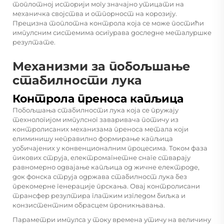
топлотној историји могу значајно утицати на
механичка својства и отпорност на корозију.
Прецизна топлотна контрола која се може постићи
импулсним системима осигурава доследне металуршке
резултате.
Механизми за побољшање
стабилности лука
Контрола преноса капљица
Побољшања стабилности лука која се пружају
технологијом импулсног заваривача потичу из
контролисаних механизама преноса метала који
елиминишу неправилно формирање капљица
уобичајених у конвенционалним процесима. Током фаза
пикових струја, електромагнетне снаге стварају
равномерно одвајање капљица од жичне електроде,
док фонска струја одржава стабилност лука без
прекомерне генерације прскања. Овај контролисани
трансфер резултира глатким изгледом биљка и
конзистентним обрасцем проникњавања.
Параметри импулса у току времена утичу на величину