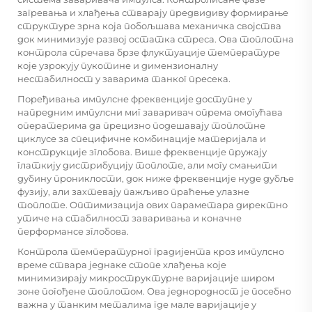
загревања и хлађења стварају предвидиву формирање
структуре зрна која побољшава механичка својства
док минимизује развој остатка стреса. Ова топлотна
контрола спречава брзе флуктуације температуре
које узрокују пукотине и димензионалну
нестабилност у заварима танког пресека.
Поређивања импулсне фреквенције доступне у
напредним
импулсни миг заваривач
опрема омогућава
оператерима да прецизно подешавају топлотне
циклусе за специфичне комбинације материјала и
конструкције зглобова. Више фреквенције пружају
глаткију дистрибуцију топлоте, али могу смањити
дубину прониклости, док ниже фреквенције нуде дубље
фузију, али захтевају пажљиво праћење улазне
топлоте. Оптимизација ових параметара директно
утиче на стабилност заваривања и коначне
перформансе зглобова.
Контрола температурног градијента кроз импулсно
време ствара једнаке стопе хлађења које
минимизирају микроструктурне варијације широм
зоне погођене топлотом. Ова једнородност је посебно
важна у танким металима где мале варијације у