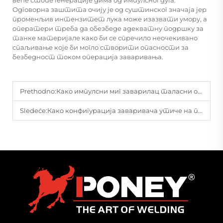
веће стопе генерације дима од импулсног дуга.
Одговорна заштита очију је од суштинског значаја јер
променљив интензитет лука може изазвати умору, а
оператери треба да обезбеде адекватну подршку за
танке материјале како би се спречило неочекивано
спаљивање које би могло створити опасности за
безбедност током операција заваривања.
Prethodno:
Како импулсни миг заварилац таласни облици утичу на резултате смањења прскања?
Sledeće:
Како конфигурација заваривача утиче на продуктивност у различитим радовима израде?