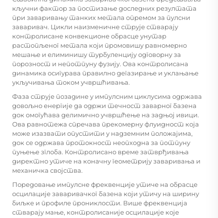
кључни фактор за постизање доследних резултата
при заваривању танких метала опремом за пулсни
заваривач. Цикли наизменичне струје стварају
контролисане конвекционе обрасце унутар
растопљеног метала који промовишу равномерно
мешање и елиминишу турбуленцију одговорну за
порозност и непотпуну фузију. Ова контролисана
динамика осигурава правилно дегазирање и уклањање
укључивања током учвршћивања.
Фаза струје позадине у импулсним циклусима одржава
довољно енергије да одржи течност заварног базена
док омогућава делимично учвршћење на задњој ивици.
Ова равнотежа спречава прекомерну флуидност која
може изазвати опустити у надземним положајима,
док се одржава протокност неопходна за потпуну
пуњење зглоба. Контролисано време затврђивања
директно утиче на коначну геометрију заваривања и
механичка својства.
Поредовање импулсне фреквенције утиче на обрасце
осцилације заваривачког базена који утичу на ширину
биљке и профиле прониклости. Више фреквенција
стварају мање, контролисаније осцилације које