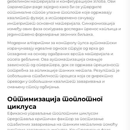
дебелином материјала и конфигурацијом зглоба. Ови
параметри раде заједно како би се утврдиле
оптималне стопе улазне топлоте које одржавају
квалитет фузије, а истовремено сачувају
интегритет основног материјала. Синхронизација
између ових фаза осигурава доследан пренос капљица и
јединствено формирање звонних биљака.
Модерни алгоритми за контролу пулса аутоматски
израчунавају идеалне односе струје од врха до
позадине на основу одабраних врста материјала и
опсега дебљине. Ова аутоматизација смањује
зависност од оператера, док се одржава прецизност
потребна за апликације танких метала. Резултат је
побољшана стабилност процеса која се директно
преводи у побољшани квалитет заваривања и
смањену стопу одбијања.
Оптимизација топлотног
циклуса
Ефикасно управљање топлотним циклусом
представља критичан фактор за постизање
стабилних заваривања на танким металима помоћу
система заваривача импулса. Контролисане фазе