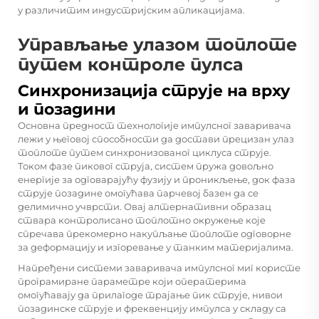
у различитим индустријским апликацијама.
Управљање улазом топлоте
путем контроле пулса
Синхронизација струје на врху
и позадини
Основна предност технологије импулсног заваривача
лежи у његовој способности да достави прецизан улаз
топлоте путем синхронизованог циклуса струје.
Током фазе пиковог струја, систем пружа довољно
енергије за одговарајућу фузију и проникљење, док фаза
струје позадине омогућава парчевој базен да се
делимично учврсти. Овај алтернативни образац
ствара контролисано топлотно окружење које
спречава прекомерно накупљање топлоте одговорне
за деформацију и изгоревање у танким материјалима.
Напређени системи заваривача импулсног миг користе
програмиране параметре који оператерима
омогућавају да прилагоде трајање пик струје, нивои
позадинске струје и фреквенцију импулса у складу са