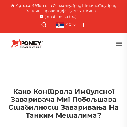
Адреса: 493#, село Сяцхаиву, град Шикиаотоу, град
Венлинг, провинција Цхецзян. Кина
[email protected]
SR
Како Контрола Импулсног
Заваривача Миг Побољшава
Стабилност Заваривања На
Танким Металима?