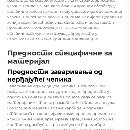
разматрање стабилности лука и карактеристика
улазне топлоте. Мешави богати аргоном обезбеђују
стабилне услове лука, али могу довести до прекомерног
уласка топлоте за веома танке материјале. Додавање
хелија може повећати улаз топлоте и побољшати
проникност, док додаци ЦО2 могу смањити
стабилност лука, али пружају предности у
трошковима за мање критичне апликације.
Предности специфичне за
материјал
Предности заваривања од
нерђајућег челика
Заваривање од нерђајућег челика технологијом
импулсног заваривача нуди значајне предности у
односу на конвенционалне процесе када се ради са
материјалима танке разметке. Контролисани улаз
топлоте спречава падање карбида и одржава
отпорност на корозију минимизирањем времена на
критичним температурама. Прецизна топлотна
контрола доступна кроз импулсне параметре