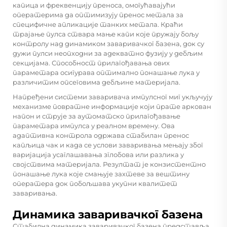
капица и фреквенцију преноса, омогућавајући
оператерима да оптимизују пренос метала за
специфичне апликације танких метала. Краћи
трајање пулса ствара мање капи које пружају бољу
контролу над динамиком заваривачког базена, док су
дужи пулси неопходни за адекватно фузију у дебљим
секцијама. Способност прилагођавања ових
параметара осигурава оптимално понашање лука у
различитим опсеговима дебљине материјала.
Напређени системи заваривача импулсног миг укључују
механизме повратне информације који прате аркован
напон и струје за аутоматско прилагођавање
параметара импулса у реалном времену. Ова
адаптивна контрола одржава стабилан пренос
капљица чак и када се услови заваривања мењају због
варијација усаглашавања зглобова или разлика у
својствима материјала. Резултат је конзистентно
понашање лука које смањује захтеве за вештину
оператера док побољшава укупни квалитет
заваривања.
Динамика заваривачког базена
Стабилна динамика заваривачког базена представља