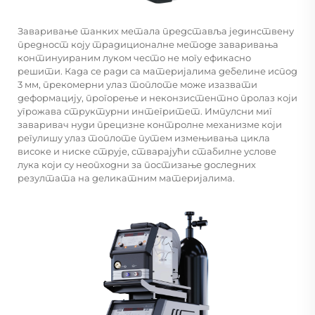
Заваривање танких метала представља јединствену
предност коју традиционалне методе заваривања
континуираним луком често не могу ефикасно
решити. Када се ради са материјалима дебелине испод
3 мм, прекомерни улаз топлоте може изазвати
деформацију, прогорење и неконзистентно пролаз који
угрожава структурни интегритет. Импулсни миг
заваривач нуди прецизне контролне механизме који
регулишу улаз топлоте путем измењивања цикла
високе и ниске струје, стварајући стабилне услове
лука који су неопходни за постизање доследних
резултата на деликатним материјалима.