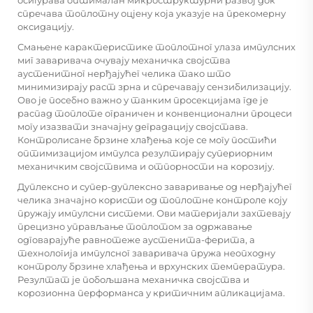
осигурава оптималан микроструктурни развој док
спречава топлотну оцјену која указује на прекомерну
оксидацију.
Смањене карактеристике топлотног улаза импулсних
миг заваривача очувају механичка својства
аустенитног нерђајућег челика тако што
минимизирају раст зрна и спречавају сензибилизацију.
Ово је посебно важно у танким просекцијама где је
распад топлоте ограничен и конвенционални процеси
могу изазвати значајну деградацију својстава.
Контролисане брзине хлађења које се могу постићи
оптимизацијом импулса резултирају супериорним
механичким својствима и отпорности на корозију.
Дуплексно и супер-дуплексно заваривање од нерђајућег
челика значајно користи од топлотне контроле коју
пружају импулсни системи. Ови материјали захтевају
прецизно управљање топлотом за одржавање
одговарајуће равнотеже аустенита-ферита, а
технологија импулсног заваривача пружа неопходну
контролу брзине хлађења и врхунских температура.
Резултат је побољшана механичка својства и
корозионна перформанса у критичним апликацијама.