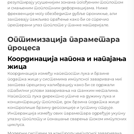
резултирају усушенијим зонама погођеним топлотом
и смањеним топлотним деформацијама. Ниже
фреквенције могу обезбедити дубље проникње, али
захтевају пажљиво праћење како би се спречио
претерани улаз топлоте у танке материјале.
Оптимизација параметара
процеса
Координација напона и напајања
жица
Координација између напетости лука и брзине
податка жице у системима импулсног заваривача миг
захтева прецизну калибрацију како би се одржали
стабилни услови заваривања на танким металима.
Напетост лука директно утиче на дужину лука и
концентрацију топлоте, док брзина податка жице
контролише брзину депозиције и густину струје.
Интеракција између ових параметара одређује укупну
улазну топлоту и понашање сварења током импулсних
циклуса.
Модерни системи за контролу импулсног заваривача