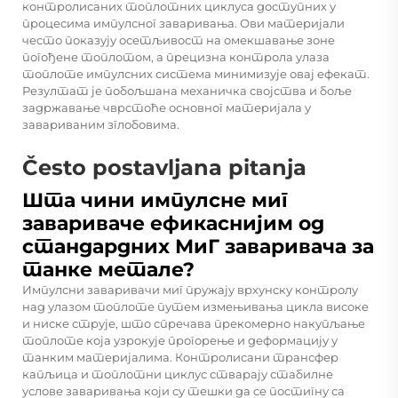
контролисаних топлотних циклуса доступних у
процесима импулсног заваривања. Ови материјали
често показују осетљивост на омекшавање зоне
погођене топлотом, а прецизна контрола улаза
топлоте импулсних система минимизује овај ефекат.
Резултат је побољшана механичка својства и боље
задржавање чврстоће основног материјала у
завариваним зглобовима.
Često postavljana pitanja
Шта чини импулсне миг
завариваче ефикаснијим од
стандардних МиГ заваривача за
танке метале?
Импулсни заваривачи миг пружају врхунску контролу
над улазом топлоте путем измењивања цикла високе
и ниске струје, што спречава прекомерно накупљање
топлоте која узрокује прогорење и деформацију у
танким материјалима. Контролисани трансфер
капљица и топлотни циклус стварају стабилне
услове заваривања који су тешки да се постигну са