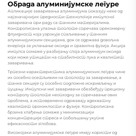
Обрада алуминијумске легуре
Апликације заваривања алуминијума показују неке од
најзначајнијих предности технологије импулсног
заваривача при раду са танким материјалима.
Контролисана улазња топлоте спречава прекомерну
флуидност која узрокује спаљивање у танким
алуминијумским секцијама, док се одржава довољна
енергија за уклањање оксида и правилна фузија. Акција
импулса помаже у разбијању слоја алуминијум оксида
који може утицати на стабилност лука и квалитет
заваривања.
Трпезни карактеристика алуминијумских легура чине
их посебно осетљивим на топлоту за заваривање, а
танке секције су посебно подложне искривљењу и
пуцању. Импулсни миг заваривачи обезбеђују прецизну
контролу топлоте неопходну за спречавање ових
проблема, а истовремено одржавају адекватну
квалитет прониклости и фузије. Контролисана
брзина хлађења помаже у минимизацији
концентрације стреса и побољшању укупне
ефикасности зглобова.
Високојаки алуминијумске легуре имају користи од