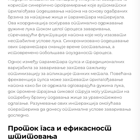
користе синергично програмирање које аутоматски
прилагођава подешавања напона на основу одабраних
брзина за напајање жица и параметара материјала.
Ова координација осигурава оптимално одржавање
дужине лука током целог процеса заваривања,
спречавајући флуктуације напона које могу изазвати
нестабилне услове лука. Синхронизовано подешавање
ових параметара смањује време постављања, а
истовремено побољшава поузданост процеса.
Однос између параметара пулса и традиционалних
варијабила за заваривање захтева пажљиву
оптимизацију за апликације танких метала. Повећана
фреквенција пулса може захтевати прилагођавање
напона како би се одржала одговарајућа дужина лука,
док промене трајања пиковог струја могу утицати на
потребну брзину подавања жице за уравнотежено
одлагање. Разумевање ових интеракција омогућава
оператерима да донесу оптималне услове заваривања
доследно.
Проток гаса и ефикасност
штитовања