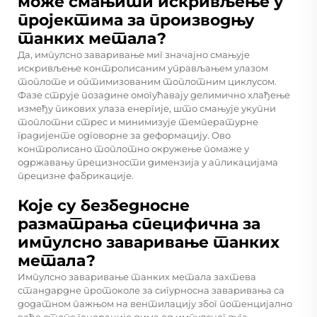
може смањити искривљење у
пројектима за производњу
танких метала?
Да, импулсно заваривање миг значајно смањује
искривљење контролисаним управљањем улазом
топлоте и оптимизованим топлотним циклусом.
Фазе струје позадине омогућавају делимично хлађење
између пикових улаза енергије, што смањује укупни
топлотни стрес и минимизује температурне
градијенте одговорне за деформацију. Ово
контролисано топлотно окружење помаже у
одржавању прецизности димензија у апликацијама
прецизне фабрикације.
Које су безбедносне
разматрања специфична за
импулсно заваривање танких
метала?
Импулсно заваривање танких метала захтева
стандардне протоколе за сигурносна заваривања са
додатном пажњом на вентилацију због потенцијално