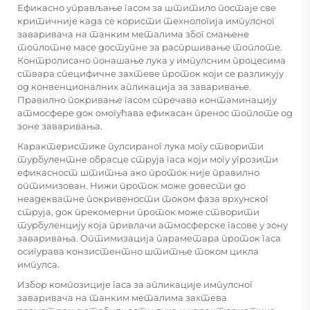
Ефикасно управљање гасом за штитило постаје све
критичније када се користи технологија импулсног
заваривача на танким металима због смањене
топлотне масе доступне за распршивање топлоте.
Контролисано понашање лука у импулсним процесима
ствара специфичне захтеве проток који се разликују
од конвенционалних апликација за заваривање.
Правилно покривање гасом спречава контаминацију
атмосфере док омогућава ефикасан пренос топлоте од
зоне заваривања.
Карактеристике пулсираног лука могу створити
турбулентне обрасце струја гаса који могу угрозити
ефикасност штитња ако проток није правилно
оптимизован. Нижи проток може довести до
неадекватне покривености током фаза врхунског
струја, док прекомерни проток може створити
турбуленцију која привлачи атмосферске гасове у зону
заваривања. Оптимизација параметара проток гаса
осигурава конзистентно штитње током цикла
импулса.
Избор композиције гаса за апликације импулсног
заваривача на танким металима захтева