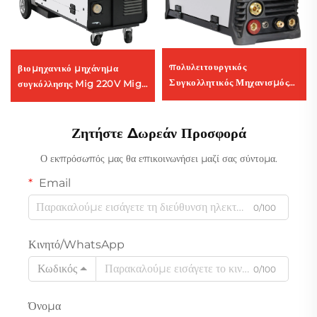
πολυλειτουργικός
βιομηχανικό μηχάνημα
Συγκολλητικός Μηχανισμός
συγκόλλησης Mig 220V Mig-
Αντιστροφέα MIG 220V Mig-
250 πολυλειτουργικό με
164 Ψηφιακός Έλεγχος
προστασία αερίου CO2,
Σήματος, Μονή Συγκεραστική
μηχάνημα συγκόλλησης
Ζητήστε Δωρεάν Προσφορά
Λειτουργία Παλμών
Mig/Mag
Ο εκπρόσωπός μας θα επικοινωνήσει μαζί σας σύντομα.
Email
0/100
Κινητό/WhatsApp
Κωδικός
0/100
Όνομα