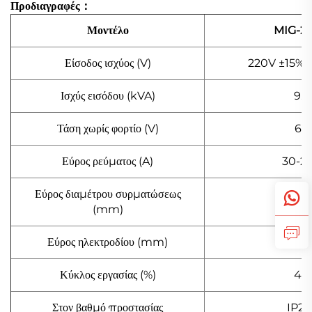
Προδιαγραφές：
Μοντέλο
MIG-2
Είσοδος ισχύος (V)
220V ±15% 
Ισχύς εισόδου (kVA)
9.5
Τάση χωρίς φορτίο (V)
68
Εύρος ρεύματος (A)
30-2
Εύρος διαμέτρου συρματώσεως
0.8-1
(mm)
Εύρος ηλεκτροδίου (mm)
1.6-4
Κύκλος εργασίας (%)
40
Στον βαθμό προστασίας
IP21