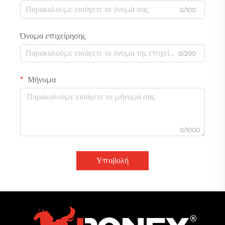
0/100
Όνομα επιχείρησης
0/200
Μήνυμα
0/1000
Υποβολή