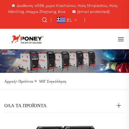
Διεύθυνση: 493#, χωριό Xiazhaiwu, πόλη Shiqiaotou, πόλη
Wenling, επαρχία Zhejiang, Κίνα
[email protected]
EL
>
Αρχική>
Προϊόντα
ΜΙΓ Συγκόλληση
ΟΛΑ ΤΑ ΠΡΟΪΟΝΤΑ