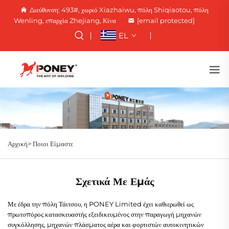
Διεύθυνση: 493#, χωριό Xiazhaiwu, πόλη Shiqiaotou, πόλη
Wenling, επαρχία Zhejiang, Κίνα
[email protected]
EL
Αρχική>
Ποιοι Είμαστε
Σχετικά Με Εμάς
Με έδρα την πόλη Τάιτσου, η PONEY Limited έχει καθιερωθεί ως
πρωτοπόρος κατασκευαστής εξειδικευμένος στην παραγωγή μηχανών
συγκόλλησης, μηχανών πλάσματος αέρα και φορτιστών αυτοκινητικών