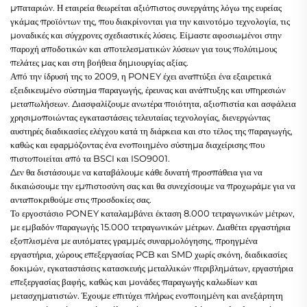
μπαταριών. Η εταιρεία θεωρείται αξιόπιστος συνεργάτης λόγω της ευρείας
γκάμας προϊόντων της, που διακρίνονται για την καινοτόμο τεχνολογία, τις
μοναδικές και σύγχρονες σχεδιαστικές λύσεις. Είμαστε αφοσιωμένοι στην
παροχή αποδοτικών και αποτελεσματικών λύσεων για τους πολύτιμους
πελάτες μας και στη βοήθεια δημιουργίας αξίας.
Από την ίδρυσή της το 2009, η PONEY έχει αναπτύξει ένα εξαιρετικά
εξειδικευμένο σύστημα παραγωγής, έρευνας και ανάπτυξης και υπηρεσιών
μεταπωλήσεων. Διασφαλίζουμε ανωτέρα ποιότητα, αξιοπιστία και ασφάλεια
χρησιμοποιώντας εγκαταστάσεις τελευταίας τεχνολογίας, διενεργώντας
αυστηρές διαδικασίες ελέγχου κατά τη διάρκεια και στο τέλος της παραγωγής,
καθώς και εφαρμόζοντας ένα ενοποιημένο σύστημα διαχείρισης που
πιστοποιείται από τα BSCI και ISO9001.
Δεν θα διστάσουμε να καταβάλουμε κάθε δυνατή προσπάθεια για να
δικαιώσουμε την εμπιστοσύνη σας και θα συνεχίσουμε να προχωράμε για να
ανταποκριθούμε στις προσδοκίες σας.
Το εργοστάσιο PONEY καταλαμβάνει έκταση 8.000 τετραγωνικών μέτρων,
με εμβαδόν παραγωγής 15.000 τετραγωνικών μέτρων. Διαθέτει εργαστήρια
εξοπλισμένα με αυτόματες γραμμές συναρμολόγησης, προηγμένα
εργαστήρια, χώρους επεξεργασίας PCB και SMD χωρίς σκόνη, διαδικασίες
δοκιμών, εγκαταστάσεις κατασκευής μεταλλικών περιβλημάτων, εργαστήρια
επεξεργασίας βαφής, καθώς και μονάδες παραγωγής καλωδίων και
μετασχηματιστών. Έχουμε επιτύχει πλήρως ενοποιημένη και ανεξάρτητη