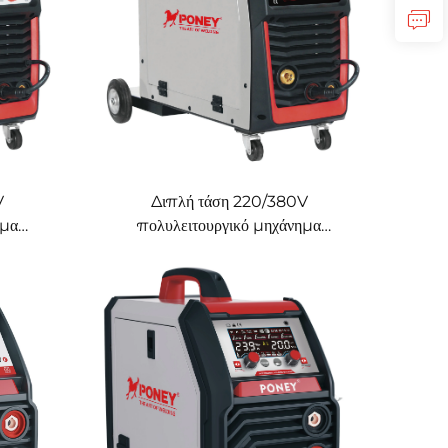
V
Διπλή τάση 220/380V
ημα
πολυλειτουργικό μηχάνημα
0 με
συγκόλλησης Mig Mig-250 με
εγχος
διπλό παλμό, ψηφιακός έλεγχος,
νημα
συγκερασμένο μηχάνημα
συγκόλλησης