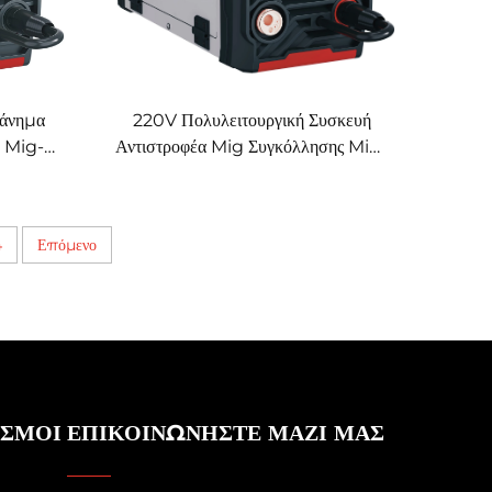
χάνημα
220V Πολυλειτουργική Συσκευή
g Mig-
Αντιστροφέα Mig Συγκόλλησης Mig-
φιακός
200 Μονού Παλμού με Ψηφιακό
g με
Έλεγχο και Συνεργικό Σύστημα
Συγκόλλησης
4
Επόμενο
ΕΣΜΟΙ
ΕΠΙΚΟΙΝΩΝΗΣΤΕ ΜΑΖΙ ΜΑΣ