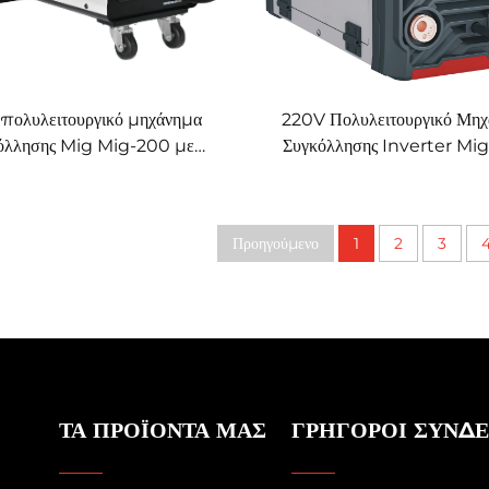
πολυλειτουργικό μηχάνημα
220V Πολυλειτουργικό Μη
όλλησης Mig Mig-200 με
Συγκόλλησης Inverter Mi
ό παλμό, ψηφιακός έλεγχος
200 Διπλός Παλμός LCD Ψη
 συγκερασμένο μηχάνημα
Έλεγχος Συγκολλήσης Mi
συγκόλλησης
Συνεργικό Σύστημα
Προηγούμενο
1
2
3
ΤΑ ΠΡΟΪΌΝΤΑ ΜΑΣ
ΓΡΉΓΟΡΟΙ ΣΎΝΔ