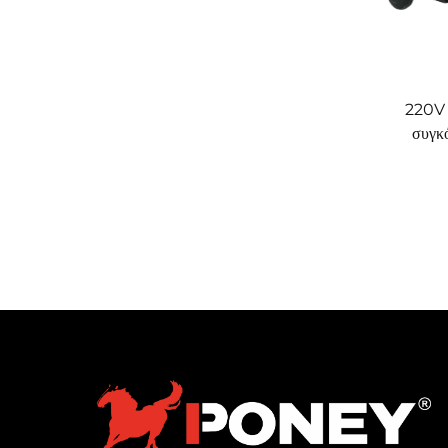
220V 
συγκ
διπλ
LCD,