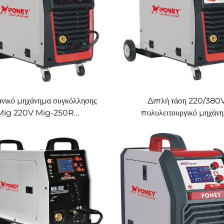
ανικό μηχάνημα συγκόλλησης
Διπλή τάση 220/380
Mig 220V Mig-250R
πολυλειτουργικό μηχάν
λειτουργικό με προστασία
συγκόλλησης Mig Mig-25
 CO2, μηχάνημα συγκόλλησης
διπλό παλμό, ψηφιακός έλ
Mig/Mag
LCD, συγκερασμένο μηχά
συγκόλλησης