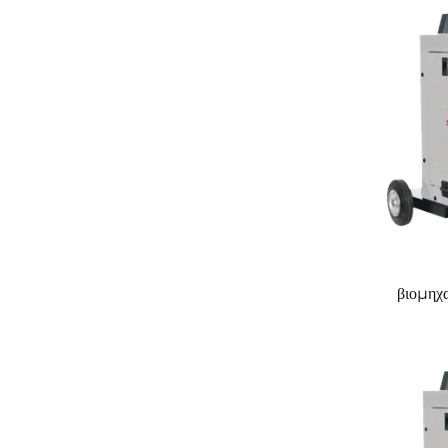
βιομηχ
πολυ
αερίου