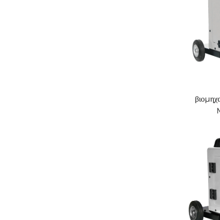
βιομηχ
πολυ
αερίου