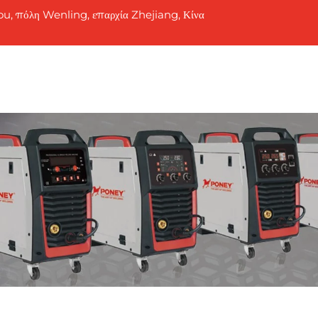
ou, πόλη Wenling, επαρχία Zhejiang, Κίνα
Ποιοι Είμαστε
Προϊόντα
Ειδήσεις
Epi Koi