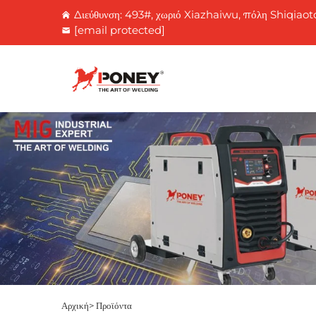
Διεύθυνση: 493#, χωριό Xiazhaiwu, πόλη Shiqiaot
[email protected]
Αρχική σελίδα
Αρχική>
Προϊόντα