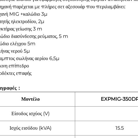
ηχανή παρέχεται με πλήρες σετ αξεσουάρ που περιλαμβάνει:
ανή MIG +καλώδιο 3μ
τητής ηλεκτροδίου, 2μ
γκτήρας γείωσης 3 m
ώδιο διασύνδεσης ρεύματος, 5 m
ώδιο ελέγχου 5m
ήνας νερού 5μ
αμπτος σωλήνας αερίου 6,5μ
κινη επίπεδρο
οδέκτες επαφής
αγραφές：
Μοντέλο
EXPMIG-350D
Είσοδος ισχύος (V)
Ισχύς εισόδου (kVA)
15.5