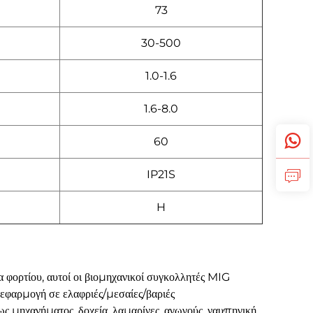
73
30-500
1.0-1.6
1.6-8.0
60
IP21S
H
φορτίου, αυτοί οι βιομηχανικοί συγκολλητές MIG
εφαρμογή σε ελαφριές/μεσαίες/βαριές
ως μηχανήματος, δοχεία, λαμαρίνες, αγωγούς, ναυπηγική