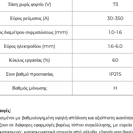
Τάση χωρίς φορτίο (V)
73
Εύρος ρεύματος (A)
30-350
ος διαμέτρου συρματώσεως (mm)
1.0-1.6
Εύρος ηλεκτροδίου (mm)
1.6-6.0
Κύκλος εργασίας (%)
60
Στον βαθμό προστασίας
IP21S
Βαθμός μόνωσης
H
ογές:
σμένοι με βαθμολογημένη υψηλή απόδοση και αξιόπιστη ικανότητα 
ζουν σε διάφορες εφαρμογές βαρέως τύπου συγκόλλησης, με ευρεία 
κατασκευές, κατασκευαστικά στοιχεία από χάλυβα, εξαρτήματα βαρέ