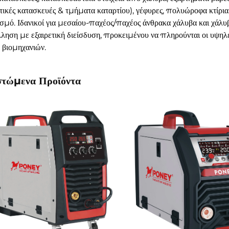
τικές κατασκευές & τμήματα καταρτίου), γέφυρες, πολυώροφα κτίρι
σμό. Ιδανικοί για μεσαίου-παχέος/παχέος άνθρακα χάλυβα και χάλ
ληση με εξαιρετική διείσδυση, προκειμένου να πληρούνται οι υψηλέ
 βιομηχανιών.
στώμενα Προϊόντα