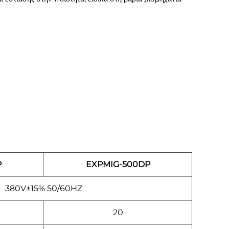
P
EXPMIG-500DP
380V±15% 50/60HZ
20