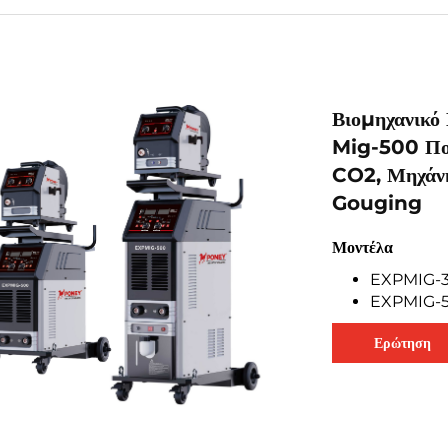
Βιομηχανικό
Mig-500 Πολ
CO2, Μηχάν
Gouging
Μοντέλα
EXPMIG-
EXPMIG-
Ερώτηση