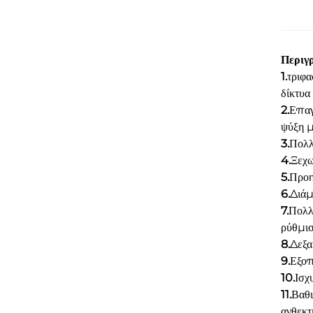
Περι
1.
τριφ
δίκτυα
2.
Επαγ
ψύξη μ
3.
Πολλ
4.
Ξεχω
5.
Προη
6.
Διάμ
7.
Πολλ
ρύθμισ
8.
Δεξα
9.
Εξοπ
10.
Ισχ
11.
Βαθι
ανθεκτ