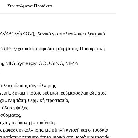
Συνιστώμενα Προϊόντα
0V/380V/440V), ιδανικό για πολύπλοκα ηλεκτρικά
ule, ξεχωριστό τροφοδότη σύρματος. Προαιρετική
κίνητη, MIG Synergy, GOUGING, MMA
g
ηλεκτρόδιους συγκόλλησης.
start, δύναμη τόξου, ρύθμιση ρεύματος λακκώματος,
χαμηλή τάση, θερμική προστασία,
απόδοση ψύξης.
 σύρματος,
ροχά για εύκολη μετακίνηση
ές ραφές συγκόλλησης, με υψηλή αντοχή και σπουδαία
 εστίασης στην ποιότητα, ειδικά στη βαριά βιομηχανία