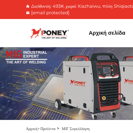
Διεύθυνση: 493#, χωριό Xiazhaiwu, πόλη Shiqiaot
[email protected]
Αρχική σελίδα
>
Αρχική>
Προϊόντα
ΜΙΓ Συγκόλληση