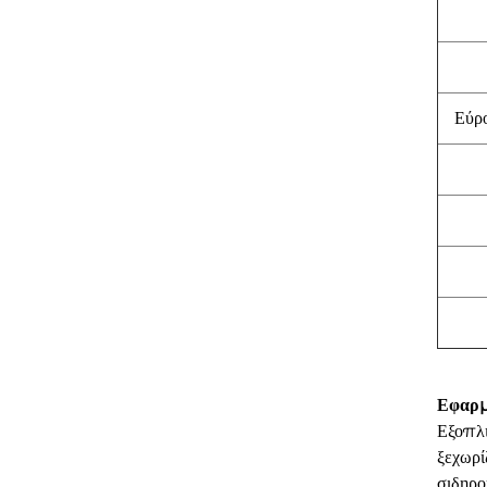
Εύρ
Εφαρμ
Εξοπλι
ξεχωρί
σιδηρο