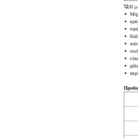
12.
Η μ
Μηχ
κρα
σφι
Καλ
καλ
σωλ
εύκ
χάλ
ακρ
Προδι