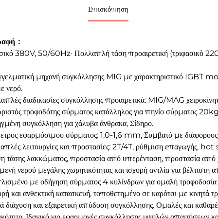
Επισκόπηση
γραφή：
ασικό 380V, 50/60Hz· Πολλαπλή τάση προαιρετική (τριφασικό 22
γελματική μηχανή συγκόλλησης MIG με χαρακτηριστικό IGBT mod
ε νερό.
απλές διαδικασίες συγκόλλησης προαιρετικά: MIG/MAG χειρο
ριστός τροφοδότης σύρματος κατάλληλος για πηνίο σύρματος 20k
γμένη συγκόλληση για χάλυβα άνθρακα, Σίδηρο.
ετρος εφαρμόσιμου σύρματος: 1,0-1,6 mm, Συμβατό με διάφορους 
απλές λειτουργίες και προστασίες: 2T/4T, ρύθμιση επαγωγής, hot 
η τάσης λακκώματος, προστασία από υπερένταση, προστασία από 
μενή νερού μεγάλης χωρητικότητας και ισχυρή αντλία για βέλτιστη 
λισμένο με οδήγηση σύρματος 4 κυλίνδρων για ομαλή τροφοδοσία
υρή και ανθεκτική κατασκευή, τοποθετημένο σε καρότσι με κινητά τ
ά διάχυση και εξαιρετική απόδοση συγκόλλησης. Ομαλές και καθαρ
ικότητα. Ιδανικό για εφαρμογές συγκόλλησης υψηλών απαιτήσεων και