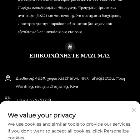
παρέχει ολοκληρωμένη παραγωγή, προηγμένη έρευνα και
ανάπτυξη (R&D) και πιστοποιημένα συστήματα διαχείρισης
ποιότητας για την παράδοση αξιόπιστου βιομηχανικού
εξοπλισμού σε παγκόσμιους εταίρους.
ΕΠΙΚΟΙΝΩΝΗΣΤΕ ΜΑΖΙ ΜΑΣ
Διεύθυνση: 493#, χωριό Xiazhaiwu, πόλη Shiqiaotou, πόλη
Wenling, επαρχία Zhejiang, Κίνα
+86-18357678399
[email protected]
We value your privacy
We use cookies and similar tools to provide our services.
If you don't want to accept all cookies, click Personalize
cookies.