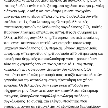
κατάλληλα κατασκευασμένο εξοπλισμό συγκόλλησης CO₂, ο
οποίος διαθέτει ανθεκτικά εξαρτήματα σχεδιασμένα για μεγάλη
διάρκεια ζωής. Αυτή η ανθεκτικότητα μειώνει τον χρόνο
ανενεργίας και τα έξοδα επισκευής, ενώ διασφαλίζει συνεπή
απόδοση επί χρόνια λειτουργίας. Οι περιβαλλοντικές
επιπτώσεις ευνοούν τις διαδικασίες συγκόλλησης CO₂, καθώς
παράγουν λιγότερες επιβλαβείς εκπομπές σε σύγκριση με
άλλες μεθόδους συγκόλλησης. Τα χαρακτηριστικά ασφαλείας
που ενσωματώνουν οι υπεύθυνες εταιρείες κατασκευής
μηχανών συγκόλλησης CO₂ περιλαμβάνουν μηχανισμούς
αυτόματης απενεργοποίησης, προστασία από υπερένταση και
συστήματα θερμικής παρακολούθησης που προστατεύουν
τόσο τους χειριστές όσο και τον εξοπλισμό. Η συμπαγής
κατασκευή των σύγχρονων μηχανών συγκόλλησης CO₂
επιτρέπει την εύκολη μεταφορά τους μεταξύ των τοποθεσιών
εργασίας και την αποτελεσματική αξιοποίηση του χώρου
εργασίας. Οι βελτιώσεις στην ενεργειακή απόδοση των
σύγχρονων μοντέλων μειώνουν την κατανάλωση ηλεκτρικής
ενέργειας, διατηρώντας παράλληλα ανώτερη απόδοση
συγκόλλησης. Τα συστήματα ελέγχου ποιότητας που
ενσωματώνονται σε επαγγελματικό εξοπλισμό διασφαλίζουν