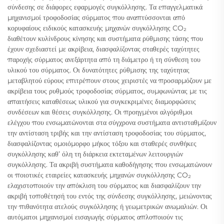
σύνδεσης σε διάφορες εφαρμογές συγκόλλησης. Τα επαγγελματικά
μηχανισμοί τροφοδοσίας σύρματος που αναπτύσσονται από
κορυφαίους ειδικούς κατασκευής μηχανών συγκόλλησης CO₂
διαθέτουν κυλίνδρους κίνησης και συστήματα ρύθμισης τάσης που
έχουν σχεδιαστεί με ακρίβεια, διασφαλίζοντας σταθερές ταχύτητες
παροχής σύρματος ανεξάρτητα από τη διάμετρο ή τη σύνθεση του
υλικού του σύρματος. Οι δυνατότητες ρύθμισης της ταχύτητας
μεταβλητού εύρους επιτρέπουν στους χειριστές να προσαρμόζουν με
ακρίβεια τους ρυθμούς τροφοδοσίας σύρματος, συμφωνώντας με τις
απαιτήσεις καταθέσεως υλικού για συγκεκριμένες διαμορφώσεις
συνδέσεων και θέσεις συγκόλλησης. Οι προηγμένοι αλγόριθμοι
ελέγχου που ενσωματώνονται στα σύγχρονα συστήματα αντισταθμίζουν
την αντίσταση τριβής και την αντίσταση τροφοδοσίας του σύρματος,
διασφαλίζοντας ομοιόμορφο μήκος τόξου και σταθερές συνθήκες
συγκόλλησης καθ’ όλη τη διάρκεια εκτεταμένων λειτουργιών
συγκόλλησης. Τα ακριβή συστήματα καθοδήγησης που ενσωματώνουν
οι ποιοτικές εταιρείες κατασκευής μηχανών συγκόλλησης CO₂
ελαχιστοποιούν την απόκλιση του σύρματος και διασφαλίζουν την
ακριβή τοποθέτησή του εντός της σύνδεσης συγκόλλησης, μειώνοντας
την πιθανότητα ατελούς συγκόλλησης ή γεωμετρικών ανωμαλιών. Οι
αυτόματοι μηχανισμοί εισαγωγής σύρματος απλοποιούν τις