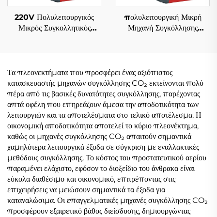
220V Πολυλειτουργικός
πολυλειτουργική Μικρή
Μικρός Συγκολλητικός
Μηχανή Συγκόλλησης
Μηχανισμός Inverter MIG
Αντιστροφέα 220V Χωρίς
Mig-140 με Ψηφιακό
Αέριο Fcw-120 Ψηφιακός
Έλεγχο Σήματος
Έλεγχος Σήματος Mig
Weldr
Τα πλεονεκτήματα που προσφέρει ένας αξιόπιστος
κατασκευαστής μηχανών συγκόλλησης CO₂ εκτείνονται πολύ
πέρα από τις βασικές δυνατότητες συγκόλλησης, παρέχοντας
απτά οφέλη που επηρεάζουν άμεσα την αποδοτικότητα των
λειτουργιών και τα αποτελέσματα στο τελικό αποτέλεσμα. Η
οικονομική αποδοτικότητα αποτελεί το κύριο πλεονέκτημα,
καθώς οι μηχανές συγκόλλησης CO₂ απαιτούν σημαντικά
χαμηλότερα λειτουργικά έξοδα σε σύγκριση με εναλλακτικές
μεθόδους συγκόλλησης. Το κόστος του προστατευτικού αερίου
παραμένει ελάχιστο, εφόσον το διοξείδιο του άνθρακα είναι
εύκολα διαθέσιμο και οικονομικό, επιτρέποντας στις
επιχειρήσεις να μειώσουν σημαντικά τα έξοδα για
καταναλώσιμα. Οι επαγγελματικές μηχανές συγκόλλησης CO₂
προσφέρουν εξαιρετικό βάθος διείσδυσης, δημιουργώντας