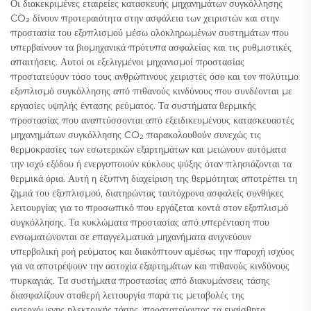
Οι διακεκριμένες εταιρείες κατασκευής μηχανημάτων συγκόλλησης
CO₂ δίνουν προτεραιότητα στην ασφάλεια των χειριστών και στην
προστασία του εξοπλισμού μέσω ολοκληρωμένων συστημάτων που
υπερβαίνουν τα βιομηχανικά πρότυπα ασφαλείας και τις ρυθμιστικές
απαιτήσεις. Αυτοί οι εξελιγμένοι μηχανισμοί προστασίας
προστατεύουν τόσο τους ανθρώπινους χειριστές όσο και τον πολύτιμο
εξοπλισμό συγκόλλησης από πιθανούς κινδύνους που συνδέονται με
εργασίες υψηλής έντασης ρεύματος. Τα συστήματα θερμικής
προστασίας που αναπτύσσονται από εξειδικευμένους κατασκευαστές
μηχανημάτων συγκόλλησης CO₂ παρακολουθούν συνεχώς τις
θερμοκρασίες των εσωτερικών εξαρτημάτων και μειώνουν αυτόματα
την ισχύ εξόδου ή ενεργοποιούν κύκλους ψύξης όταν πλησιάζονται τα
θερμικά όρια. Αυτή η έξυπνη διαχείριση της θερμότητας αποτρέπει τη
ζημιά του εξοπλισμού, διατηρώντας ταυτόχρονα ασφαλείς συνθήκες
λειτουργίας για το προσωπικό που εργάζεται κοντά στον εξοπλισμό
συγκόλλησης. Τα κυκλώματα προστασίας από υπερένταση που
ενσωματώνονται σε επαγγελματικά μηχανήματα ανιχνεύουν
υπερβολική ροή ρεύματος και διακόπτουν αμέσως την παροχή ισχύος
για να αποτρέψουν την αστοχία εξαρτημάτων και πιθανούς κινδύνους
πυρκαγιάς. Τα συστήματα προστασίας από διακυμάνσεις τάσης
διασφαλίζουν σταθερή λειτουργία παρά τις μεταβολές της
εισερχόμενης ηλεκτρικής τάσης, προστατεύοντας τα ευαίσθητα