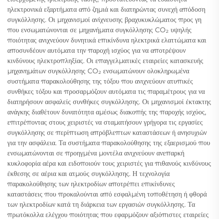
ηλεκτρονικά εξαρτήματα από ζημιά και διατηρώντας συνεχή απόδοση
συγκόλλησης. Οι μηχανισμοί ανίχνευσης βραχυκυκλώματος προς γη
που ενσωματώνονται σε μηχανήματα συγκόλλησης CO₂ υψηλής
ποιότητας ανιχνεύουν δυνητικά επικίνδυνα ηλεκτρικά ελαττώματα και
αποσυνδέουν αυτόματα την παροχή ισχύος για να αποτρέψουν
κινδύνους ηλεκτροπληξίας. Οι επαγγελματικές εταιρείες κατασκευής
μηχανημάτων συγκόλλησης CO₂ ενσωματώνουν ολοκληρωμένα
συστήματα παρακολούθησης της τόξου που ανιχνεύουν ατυπικές
συνθήκες τόξου και προσαρμόζουν αυτόματα τις παραμέτρους για να
διατηρήσουν ασφαλείς συνθήκες συγκόλλησης. Οι μηχανισμοί έκτακτης
ανάγκης διαθέτουν δυνατότητα αμέσως διακοπής της παροχής ισχύος,
επιτρέποντας στους χειριστές να σταματήσουν γρήγορα τις εργασίες
συγκόλλησης σε περίπτωση απρόβλεπτων καταστάσεων ή ανησυχιών
για την ασφάλεια. Τα συστήματα παρακολούθησης της εξαερισμού που
ενσωματώνονται σε προηγμένα μοντέλα ανιχνεύουν ανεπαρκή
κυκλοφορία αέρα και ειδοποιούν τους χειριστές για πιθανούς κινδύνους
έκθεσης σε αέρια και ατμούς συγκόλλησης. Η τεχνολογία
παρακολούθησης των ηλεκτροδίων αποτρέπει επικίνδυνες
καταστάσεις που προκαλούνται από εσφαλμένη τοποθέτηση ή φθορά
των ηλεκτροδίων κατά τη διάρκεια των εργασιών συγκόλλησης. Τα
πρωτόκολλα ελέγχου ποιότητας που εφαρμόζουν αξιόπιστες εταιρείες