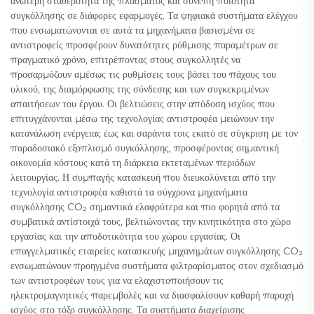
ανώτερη σταθερότητα της πλάσματος και συνεπή ποιότητα
συγκόλλησης σε διάφορες εφαρμογές. Τα ψηφιακά συστήματα ελέγχου
που ενσωματώνονται σε αυτά τα μηχανήματα βασισμένα σε
αντιστροφείς προσφέρουν δυνατότητες ρύθμισης παραμέτρων σε
πραγματικό χρόνο, επιτρέποντας στους συγκολλητές να
προσαρμόζουν αμέσως τις ρυθμίσεις τους βάσει του πάχους του
υλικού, της διαμόρφωσης της σύνδεσης και των συγκεκριμένων
απαιτήσεων του έργου. Οι βελτιώσεις στην απόδοση ισχύος που
επιτυγχάνονται μέσω της τεχνολογίας αντιστροφέα μειώνουν την
κατανάλωση ενέργειας έως και σαράντα τοις εκατό σε σύγκριση με τον
παραδοσιακό εξοπλισμό συγκόλλησης, προσφέροντας σημαντική
οικονομία κόστους κατά τη διάρκεια εκτεταμένων περιόδων
λειτουργίας. Η συμπαγής κατασκευή που διευκολύνεται από την
τεχνολογία αντιστροφέα καθιστά τα σύγχρονα μηχανήματα
συγκόλλησης CO₂ σημαντικά ελαφρύτερα και πιο φορητά από τα
συμβατικά αντίστοιχά τους, βελτιώνοντας την κινητικότητα στο χώρο
εργασίας και την αποδοτικότητα του χώρου εργασίας. Οι
επαγγελματικές εταιρείες κατασκευής μηχανημάτων συγκόλλησης CO₂
ενσωματώνουν προηγμένα συστήματα φιλτραρίσματος στον σχεδιασμό
των αντιστροφέων τους για να ελαχιστοποιήσουν τις
ηλεκτρομαγνητικές παρεμβολές και να διασφαλίσουν καθαρή παροχή
ισχύος στο τόξο συγκόλλησης. Τα συστήματα διαχείρισης