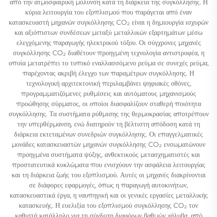
από την ατμοσφαιρική μόλυνση κατά τη διάρκεια της συγκόλλησης. Η
κύρια λειτουργία του εξοπλισμού που παράγεται από έναν
κατασκευαστή μηχανών συγκόλλησης CO₂ είναι η δημιουργία ισχυρών
και αξιόπιστων συνδέσεων μεταξύ μεταλλικών εξαρτημάτων μέσω
ελεγχόμενης παραγωγής ηλεκτρικού τόξου. Οι σύγχρονες μηχανές
συγκόλλησης CO₂ διαθέτουν προηγμένη τεχνολογία αντιστροφέα, η
οποία μετατρέπει το τυπικό εναλλασσόμενο ρεύμα σε συνεχές ρεύμα,
παρέχοντας ακριβή έλεγχο των παραμέτρων συγκόλλησης. Η
τεχνολογική αρχιτεκτονική περιλαμβάνει ψηφιακές οθόνες,
προγραμματιζόμενες ρυθμίσεις και αυτόματους μηχανισμούς
προώθησης σύρματος, οι οποίοι διασφαλίζουν σταθερή ποιότητα
συγκόλλησης. Τα συστήματα ρύθμισης της θερμοκρασίας αποτρέπουν
την υπερθέρμανση, ενώ διατηρούν τη βέλτιστη απόδοση κατά τη
διάρκεια εκτεταμένων συνεδριών συγκόλλησης. Οι επαγγελματικές
μονάδες κατασκευαστών μηχανών συγκόλλησης CO₂ ενσωματώνουν
προηγμένα συστήματα ψύξης, ανθεκτικούς μετασχηματιστές και
προστατευτικά κυκλώματα που ενισχύουν την ασφάλεια λειτουργίας
και τη διάρκεια ζωής του εξοπλισμού. Αυτές οι μηχανές διακρίνονται
σε διάφορες εφαρμογές, όπως η παραγωγή αυτοκινήτων,
κατασκευαστικά έργα, η ναυπηγική και οι γενικές εργασίες μεταλλικής
κατασκευής. Η ευελιξία του εξοπλισμού συγκόλλησης CO₂ τον
καθιστά κατάλληλο για τη σύνδεση διαφόρων βαθμών χάλυβα, από