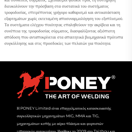
διευκολύνουν την πρόσβαση στα συστατικά του συστήματος
τροφοδοσίας, επιτρέποντας γρήγορο καθαρισμό και αντικατάσταση
εξαρτημάτων χωρίς εκτεταμένη αποσυναρμολόγηση του εξοπλισμού.
Τα συστήματα ελέγχου ποιότητας επαληθεύουν την ακρίβεια και τη
συνέπεια της τροφοδοσίας σύρματος, διασφαλίζοντας αξιόπιστη
απόδοση που ανταποκρίνεται στα απαιτητικά βιομηχανικά πρότυπα
συγκόλλησης και στις προσδοκίες των πελατών για ποιότητα.
Η PONEY Limited είναι επαγγελματικός κατασκευαστής
συγκολλητικών μηχανημάτων MIG, MMA και TIG,
μηχανημάτων κοπής με αέριο πλάσμα και φορτιστών
μπαταριών αυτοκινήτου. Ιδρύθηκε το 2009 στο Taizhou και