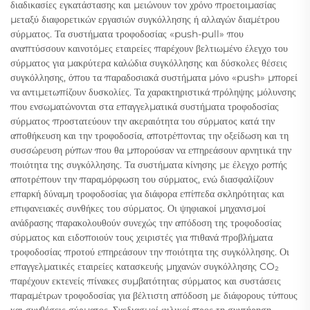
διαδικασίες εγκατάστασης και μειώνουν τον χρόνο προετοιμασίας
μεταξύ διαφορετικών εργασιών συγκόλλησης ή αλλαγών διαμέτρου
σύρματος. Τα συστήματα τροφοδοσίας «push-pull» που
αναπτύσσουν καινοτόμες εταιρείες παρέχουν βελτιωμένο έλεγχο του
σύρματος για μακρύτερα καλώδια συγκόλλησης και δύσκολες θέσεις
συγκόλλησης, όπου τα παραδοσιακά συστήματα μόνο «push» μπορεί
να αντιμετωπίζουν δυσκολίες. Τα χαρακτηριστικά πρόληψης μόλυνσης
που ενσωματώνονται στα επαγγελματικά συστήματα τροφοδοσίας
σύρματος προστατεύουν την ακεραιότητα του σύρματος κατά την
αποθήκευση και την τροφοδοσία, αποτρέποντας την οξείδωση και τη
συσσώρευση ρύπων που θα μπορούσαν να επηρεάσουν αρνητικά την
ποιότητα της συγκόλλησης. Τα συστήματα κίνησης με έλεγχο ροπής
αποτρέπουν την παραμόρφωση του σύρματος, ενώ διασφαλίζουν
επαρκή δύναμη τροφοδοσίας για διάφορα επίπεδα σκληρότητας και
επιφανειακές συνθήκες του σύρματος. Οι ψηφιακοί μηχανισμοί
ανάδρασης παρακολουθούν συνεχώς την απόδοση της τροφοδοσίας
σύρματος και ειδοποιούν τους χειριστές για πιθανά προβλήματα
τροφοδοσίας προτού επηρεάσουν την ποιότητα της συγκόλλησης. Οι
επαγγελματικές εταιρείες κατασκευής μηχανών συγκόλλησης CO₂
παρέχουν εκτενείς πίνακες συμβατότητας σύρματος και συστάσεις
παραμέτρων τροφοδοσίας για βέλτιστη απόδοση με διάφορους τύπους
και συνθέσεις σύρματος. Σχεδιασμοί φιλικοί προς τη συντήρηση