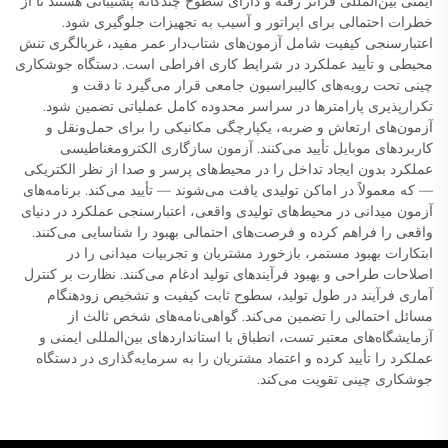
ایمنی بین‌المللی فراتر رفته و دارای سطوح چندگانه پشتیبانی هستند تا از
خطرات احتمالی برای اپراتور و آسیب به تجهیزات جلوگیری شود.
اعتبارسنجی کیفیت شامل آزمون‌های شتاب‌دار عمر مفید، غربالگری تنش
محیطی و تأیید عملکرد در شرایط کاری افراطی است. دستگاه جوشکاری
چینی تحت رویه‌های کالیبراسیون جامعی قرار می‌گیرد تا دقت و
تکرارپذیری پارامترها در سراسر محدوده کامل عملیاتی تضمین شود.
آزمون‌های ارتعاش و ضربه، یکپارچگی مکانیکی را برای حمل‌ونقل و
کاربردهای موبایل تأیید می‌کنند. آزمون سازگاری الکترومغناطیسی
عملکرد بدون ایجاد تداخل را در محیط‌های پرسر و صدا از نظر الکتریکی
— که معمولاً در اماکن تولیدی یافت می‌شوند — تأیید می‌کند. برنامه‌های
آزمون میدانی در محیط‌های تولیدی واقعی، اعتبارسنجی عملکرد در دنیای
واقعی را فراهم کرده و فرصت‌های احتمالی بهبود را شناسایی می‌کنند.
ابتکارات بهبود مستمر، بازخورد مشتریان و تجربیات میدانی را در
اصلاحات طراحی و بهبود فرآیندهای تولید ادغام می‌کنند. نظارت بر کنترل
آماری فرآیند در طول تولید، سطوح ثابت کیفیت و تشخیص زودهنگام
مسائل احتمالی را تضمین می‌کند. گواهی‌نامه‌های شخص ثالث از
آزمایشگاه‌های معتبر تست، انطباق با استانداردهای بین‌المللی ایمنی و
عملکرد را تأیید کرده و اعتماد مشتریان را به سرمایه‌گذاری در دستگاه
جوشکاری چینی تقویت می‌کند.