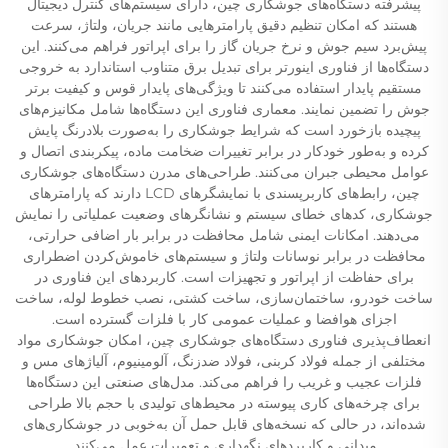
پیشرفته دستگاه‌های جوشکاری چین، دارای سیستم‌های کنترل دیجیتال
هستند که امکان تنظیم دقیق پارامترهایی مانند جریان، ولتاژ، سرعت
پیش‌برد سیم جوش و نرخ جریان گاز را برای اپراتور فراهم می‌کنند. این
دستگاه‌ها از فناوری اینورتر برای تبدیل برق متناوب استاندارد به خروجی
مستقیم پایدار استفاده می‌کنند تا ویژگی‌های پایدار قوس و کیفیت برتر
جوش را تضمین نمایند. معماری فناوری این دستگاه‌ها شامل مکانیزم‌های
پیچیده بازخورد است که شرایط جوشکاری را به‌صورت بلادرنگ پایش
کرده و به‌طور خودکار در برابر تغییرات ضخامت ماده، پیکربندی اتصال و
عوامل محیطی جبران می‌کنند. طراحی‌های مدرن دستگاه‌های جوشکاری
چین، رابط‌های کاربرپسندی با نمایشگرهای LCD دارند که پارامترهای
جوشکاری، کدهای خطای سیستم و نشانگرهای وضعیت عملیاتی را نمایش
می‌دهند. امکانات ایمنی شامل محافظت در برابر بار اضافی حرارتی،
محافظت در برابر نوسانات ولتاژ و سیستم‌های خاموش‌کردن اضطراری
برای حفاظت از اپراتور و تجهیزات است. کاربردهای این فناوری در
ساخت خودرو، ساختمان‌سازی، ساخت کشتی، نصب خطوط لوله، ساخت
اجزای هوافضا و عملیات عمومی کار با فلزات گسترده است.
انعطاف‌پذیری فناوری دستگاه‌های جوشکاری چین، امکان جوشکاری مواد
مختلفی از جمله فولاد کربنی، فولاد ضدزنگ، آلومینیوم، آلیاژهای مس و
فلزات عجیب و غریب را فراهم می‌کند. مدل‌های صنعتی این دستگاه‌ها
برای چرخه‌های کاری پیوسته در محیط‌های تولیدی با حجم بالا طراحی
شده‌اند، در حالی که نسخه‌های قابل حمل آن به‌خوبی در جوشکاری‌های
میدانی و کاربردهای نگهداری و تعمیرات عمل می‌کنند.