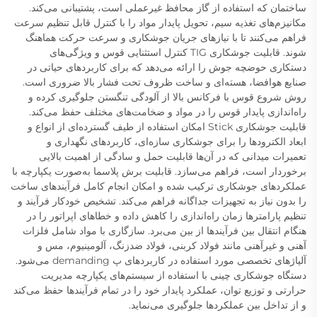
ساختمان که استفاده از گاز محافظ غیرعملی است، پشتیبانی می‌کند.
مکانیزم‌های تغذیه سیم، تحویل پایدار مواد را با کنترل قابل تنظیم سرعت
فراهم می‌کنند تا با نیازهای جریان جوشکاری و سرعت حرکت هماهنگ
شوند. قابلیت جوشکاری TIG کنترل استثنایی قوس و ویژگی‌های
دستکاری حوضچه جوش را ارائه می‌دهد که برای کاربردهای حیاتی در
صنایع هوافضا، هسته‌ای و ساخت ظروف تحت فشار بالا ضروری است.
روش شروع قوس با فرکانس بالا از آلودگی تنگستن جلوگیری کرده و
راه‌اندازی پایدار قوس را در مواد و ضخامت‌های مختلف حفظ می‌کند.
قابلیت جوشکاری Stick امکان استفاده از طیف گسترده‌ای از انواع و
ابعاد الکترودها را برای جوشکاری سازه‌ای، کاربردهای نگهداری و
تعمیرات میدانی که در آن‌ها قابلیت حمل و سادگی از اهمیت بالایی
برخوردار است، فراهم می‌سازد. قابلیت برش پلاسما به‌صورت یکپارچه با
عملکردهای جوشکاری ترکیب شده و امکان انجام کامل فرآیندهای ساخت
را بدون نیاز به تجهیزات جداگانه فراهم می‌کند. تشخیص خودکار فرآیند و
تنظیم پارامترها زمان راه‌اندازی را کاهش داده و خطاهای اپراتور را در
هنگام انتقال بین فرآیندها از بین می‌برد. سازگاری با مواد شامل فلزات
آهنی و غیرآهنی مانند فولاد کربنی، فولاد ضدزنگ، آلومینیوم، مس و
آلیاژهای تخصصی مورد استفاده در کاربردهای پ demanding می‌شود.
دستگاه جوشکاری چینی با استفاده از سیستم‌های یکپارچه مدیریت
حرارتی و توزیع توان، عملکرد پایدار خود را در تمام فرآیندها حفظ می‌کند
و از تداخل بین عملکردها جلوگیری می‌نماید.