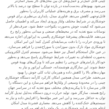
چینی قابل حمل‌تر و حمل‌ونقل آن بین محل‌های کار بسیار آسان‌تر
می‌شود. بهبودهای به‌دست‌آمده در بازده توان تا سطح نود درصد یا بالاتر
می‌رسد و مصرف برق و هزینه‌های عملیاتی کاربران را به‌طور
قابل‌توجهی کاهش می‌دهد. فناوری مبدل، پایداری بی‌نظیری برای قوس
جوشکاری در شرایط مختلف ولتاژ ورودی ایجاد می‌کند و اطمینان حاصل
می‌شود که کیفیت جوش به‌صورت یکنواخت حفظ شود، صرف‌نظر از
نوسانات منبع تغذیه که در محیط‌های صنعتی و میدانی به‌طور رایج رخ
می‌دهند. قابلیت‌های پیشرفتهٔ جوشکاری پالسی به اپراتوران اجازه می‌دهد
تا ورودی حرارت را با دقت بی‌سابقه‌ای کنترل کنند؛ این امر امکان
جوشکاری مواد نازک بدون سوزاندن یا سوراخ‌شدن را فراهم می‌سازد،
در عین حال استحکام اتصال نیز حفظ می‌شود. سیستم کنترل الکترونیکی
به‌صورت لحظه‌ای به تغییرات شرایط جوشکاری پاسخ می‌دهد و به‌طور
خودکار پارامترهای خروجی را تنظیم می‌کند تا ویژگی‌های بهینهٔ قوس
حفظ شوند. این سازگاری هوشمندانه، خستگی اپراتور و نیاز به
مهارت‌های بالا را کاهش داده و هم‌زمان ثبات کلی جوش را بهبود
می‌بخشد. طراحی مبدل همچنین امکان کارکرد کارآمد دستگاه جوشکاری
چینی را در محدودهٔ وسیعی از ولتاژها فراهم می‌سازد و این دستگاه را
قادر می‌سازد تا با پیکربندی‌های مختلف منبع تغذیه که در سراسر جهان
رایج هستند، سازگار شود. تولید حرارت درون دستگاه به‌دلیل تبدیل کارآمد
توان به حداقل می‌رسد و این امر عمر مؤلفه‌ها را افزایش داده و نیاز به
سیستم‌های خنک‌کننده را کاهش می‌دهد. معماری فشردهٔ مبدل امکان
ادغام چندین فرآیند جوشکاری در یک واحد را فراهم می‌کند و