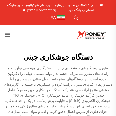
نشانی: 493#، روستای شیازهایو، شهرستان شیکیائوتو، شهر ونلینگ،
استان ژجیانگ، چین
[email protected]
FA
دستگاه جوشکاری چینی
فناوری دستگاه‌های جوشکاری چین، با به‌کارگیری مهندسی نوآورانه و
راه‌حل‌های مقرون‌به‌صرفه، چشم‌انداز تولید صنعتی جهانی را دگرگون
کرده است. این دستگاه‌های پیشرفته، اصول سنتی جوشکاری را با
دستاوردهای فناوری مدرن ترکیب کرده و عملکردی برجسته در کاربردهای
صنعتی متنوع ارائه می‌دهند. یک دستگاه جوشکاری چین معمولاً شامل
چندین فرآیند جوشکاری مانند جوشکاری MIG، جوشکاری TIG،
جوشکاری الکترودی (Stick) و قابلیت برش پلاسما در یک واحد همه‌کاره
است. عملکرد اصلی این دستگاه‌ها، ایجاد پیوندهای متالورژیکی محکم بین
اجزای فلزی از طریق اعمال دقیق گرما و ادغام مواد است. مدل‌های