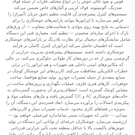
قوس و نفوذ عالی جوش را در انواع مختلف فلزات از جمله فولاد
ضدزنگ، آلومینیوم، فولاد کربنی و آلیاژهای خاص تضمین می‌کند.
سیستم‌های کنترل پیشرفته‌ی آن قابلیت تنظیم دقیق جریان (آمپراژ) را
فراهم می‌سازند تا اپراتورها بتوانند پارامترهای جوشکاری را برای
دستیابی به نتایج بهینه روی موادی با ضخامت‌های متفاوت — از ورق‌های
نازک تا اجزای سازه‌ای ضخیم‌تر — تنظیم کنند. معماری فنی این دستگاه
شامل نمایشگرهای دیجیتال برای نظارت بلادرنگ بر پارامترهای جوشکاری
است که اطمینان حاصل می‌کند اپراتوران کنترل کاملی بر فرآیند
جوشکاری داشته باشند. سیستم‌های پیشرفته‌ی مدیریت حرارتی از
گرم‌شدن بیش از حد در دوره‌های کار طولانی جلوگیری می‌کنند، در حالی
که مکانیزم‌های ایمنی داخلی هم تجهیزات و هم اپراتور را در برابر
خطرات الکتریکی محافظت می‌کنند. کاربردهای این جوشکار کوچک در
صنایع متعددی از جمله تعمیرات خودرو، تولید صنایع هوافضا، ساخت
جواهرات، کارهای هنری فلزی، عملیات نگهداری و پروژه‌های ساخت در
مقیاس کوچک گسترده است. انعطاف‌پذیری آن به‌صورت گسترده‌ای به
حالت‌های جوشکاری AC و DC گسترش یافته و نیازهای مختلف مواد و
پیکربندی اتصالات را برآورده می‌سازد. ابعاد فشرده‌ی این دستگاه، آن را
به‌ویژه در فضاهای کاری محدود، خدمات تعمیرات سیار و کاربردهای
میدانی — جایی که تجهیزات سنتی تمام‌اندازه غیرعملی خواهند بود —
ارزشمند می‌سازد. جوشکاران حرفه‌ای از توانایی این دستگاه در تولید
جوش‌های باکیفیت بالا با حداقل منطقه تحت تأثیر حرارتی قدردانی
می‌کنند که این امر اعوجاج را کاهش داده و یکپارچگی ماده را در طول