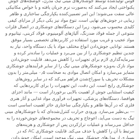
قوس تولیدشده توسط جوشکارهای مینی تیگ مدرن، حوضچه‌های جوش
یکنواختی ایجاد می‌کنند که به‌صورت نرم جریان یافته و با خواص مکانیکی
عالی سفت می‌شوند؛ این امر تضمین‌کننده یکپارچگی ساختاری و ظاهر
زیبایی در جوش‌های نهایی است. تنوع مواد نیز یکی دیگر از مزایای کیفی
کلیدی محسوب می‌شود، زیرا این دستگاه‌های جوشکاری در اتصال فلزات
متنوعی از جمله فولاد ضدزنگ، آلیاژهای آلومینیوم، فولاد کربنی، تیتانیوم و
مواد عجیب و غریب مورد استفاده در کاربردهای تخصصی بسیار موفق
هستند. توانایی جوش‌دادن انواع مختلف مواد با یک دستگاه واحد، نیاز به
چندین تنظیم جوشکاری را از بین می‌برد و عملیات را ساده‌تر کرده و
سرمایه‌گذاری لازم برای تجهیزات را کاهش می‌دهد. قابلیت جوش‌دادن
مواد نازک به‌ویژه جوشکارهای مینی تیگ را از سایر فرآیندهای جوشکاری
متمایز می‌سازد و امکان اتصال موادی به ضخامت ۰٫۵ میلی‌متر را بدون
مشکلات تحریف یا سوراخ‌شدن فراهم می‌کند که در سایر روش‌های
جوشکاری رایج است. این دقت، این تجهیزات را برای کاربردهایی که
کیفیت استثنایی جوش از اهمیت بالایی برخوردار است — مانند اجزای
هوافضا، دستگاه‌های پزشکی، تجهیزات فرآوری مواد غذایی و آثار هنری
فلزی که در آن‌ها ظاهر و یکپارچگی ساختاری حائز اهمیت اساسی است
— بی‌نظیر می‌سازد. ورودی حرارت کنترل‌شده‌ای که با جوشکارهای مینی
تیگ به دست می‌آید، اعوجاج و تحریف در مجموعه‌های جوش‌خورده را به
حداقل می‌رساند و عملیات ترازکردن پس از جوشکاری و هزینه‌های
مرتبط با آن را کاهش یا حذف می‌کند. قابلیت جوشکاری AC که در
بسیاری از مدل‌های جوشکار مینی تیگ موجود است، امکان جوش‌دادن