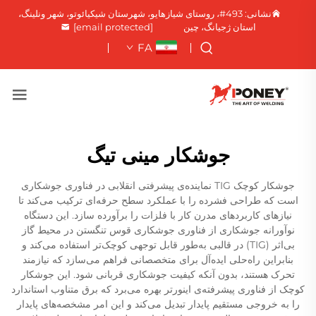
نشانی: 493#، روستای شیازهایو، شهرستان شیکیائوتو، شهر ونلینگ،
استان ژجیانگ، چین
[email protected]
FA
جوشکار مینی تیگ
جوشکار کوچک TIG نماینده‌ی پیشرفتی انقلابی در فناوری جوشکاری
است که طراحی فشرده را با عملکرد سطح حرفه‌ای ترکیب می‌کند تا
نیازهای کاربردهای مدرن کار با فلزات را برآورده سازد. این دستگاه
نوآورانه جوشکاری از فناوری جوشکاری قوس تنگستن در محیط گاز
بی‌اثر (TIG) در قالبی به‌طور قابل توجهی کوچک‌تر استفاده می‌کند و
بنابراین راه‌حلی ایده‌آل برای متخصصانی فراهم می‌سازد که نیازمند
تحرک هستند، بدون آنکه کیفیت جوشکاری قربانی شود. این جوشکار
کوچک از فناوری پیشرفته‌ی اینورتر بهره می‌برد که برق متناوب استاندارد
را به خروجی مستقیم پایدار تبدیل می‌کند و این امر مشخصه‌های پایدار