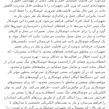
می‌آورد. این قابلیت استثنایی حمل و نقل، ناشی از مهندسی دقیق و
متعهدانه‌ای است که وزن کلی تجهیزات را تا سطحی قابل مدیریت کاهش
داده، در عین حال تمامی قابلیت‌های ضروری جوشکاری را حفظ کرده
است؛ بنابراین امکان حمل و راه‌اندازی توسط یک نفر بدون نیاز به
تجهیزات یا کمک افراد اضافی فراهم می‌شود. فرم فشرده این جوشکار
تیگ مینی اجازه می‌دهد تا در فضاهای استاندارد ذخیره‌سازی خودروها جای
گیرد و آن را برای خدمات جوشکاری سیار، تعمیرات در محل و کارهای
ساخت و ساز در محل بسیار مناسب می‌سازد؛ جایی که انتقال مواد به
یک ایستگاه جوشکاری ثابت غیرعملی یا غیرممکن است. تکنسین‌های
تعمیرات حرفه‌ای به‌ویژه از این قابلیت حمل و نقل در زمان تعمیر
تجهیزات در مناطق دورافتاده، فضاهای محدود یا امکانات مشتریان—که
لازم است اختلال در فعالیت‌ها به حداقل برسد—بهره می‌برند.
انعطاف‌پذیری فضای کار ارائه‌شده توسط جوشکارهای تیگ مینی فراتر از
انتقال ساده است و شامل تنوع عملیاتی در محیط‌های شلوغ و محدود
می‌شود که در آن تجهیزات سنتی جوشکاری نمی‌توانند به‌طور مؤثر کار
کنند. این دستگاه‌ها امکان انجام جوشکاری را در گوشه‌های تنگ،
موقعیت‌های سقفی و مناطق با دسترسی محدود—که برای سیستم‌های
جوشکاری بزرگ‌تر چالش‌برانگیز است—فراهم می‌کنند. نیاز کمتر به توان
الکتریکی در جوشکارهای تیگ مینی، انعطاف‌پذیری آن‌ها را بیشتر نیز
افزایش می‌دهد، زیرا امکان کارکرد از طریق پریزهای الکتریکی استاندارد
را فراهم می‌سازد و نیاز به نصب‌های الکتریکی تخصصی یا مدارهای با
جریان بالا—که معمولاً برای تجهیزات جوشکاری بزرگ‌تر لازم است—را