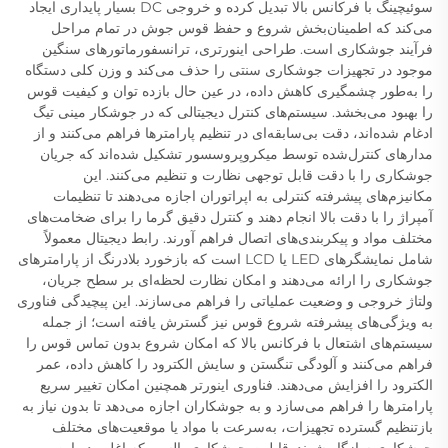
سوئیچینگ با فرکانس بالا تبدیل کرده و خروجی DC بسیار پایداری ایجاد
می‌کند که اطمینان‌بخش شروع و حفظ قوس جوش در تمام مراحل
فرآیند جوشکاری است. طراحی اینورتری، ترانسفورماتورهای سنگین
موجود در تجهیزات جوشکاری سنتی را حذف می‌کند و وزن کلی دستگاه
را به‌طور چشمگیری کاهش داده، در عین حال بازده توان و کیفیت قوس
را بهبود می‌بخشد. سیستم‌های کنترل دیجیتالی که در جوشکار مینی تیگ
ادغام شده‌اند، دقت بی‌سابقه‌ای در تنظیم پارامترها فراهم می‌کنند و از
مدارهای کنترل‌شده توسط میکروپروسسور تشکیل شده‌اند که جریان
جوشکاری را با دقت قابل توجهی نظارت و تنظیم می‌کنند. این
مکانیزم‌های پیشرفته کنترلی به اپراتوران اجازه می‌دهند تا تنظیمات
آمپراژ را با دقت بالا انجام دهند و کنترل دقیق گرما را برای ضخامت‌های
مختلف مواد و پیکربندی‌های اتصال فراهم آورند. رابط دیجیتال معمولاً
شامل نمایشگرهای LED یا LCD است که بازخورد بلادرنگ از پارامترهای
جوشکاری را ارائه می‌دهند و امکان نظارت لحظه‌ای بر سطح جریان،
ولتاژ خروجی و وضعیت عملیاتی را فراهم می‌سازند. این پیچیدگی فناوری
به ویژگی‌های پیشرفته شروع قوس نیز گسترش یافته است؛ از جمله
سیستم‌های اشتعال با فرکانس بالا که امکان شروع بدون تماس قوس را
فراهم می‌کنند و آلودگی تنگستن و سایش الکترود را کاهش داده، عمر
الکترود را افزایش می‌دهند. فناوری اینورتر همچنین امکان تغییر سریع
پارامترها را فراهم می‌سازد و به جوشکاران اجازه می‌دهد تا بدون نیاز به
بازتنظیم گسترده تجهیزات، به‌سرعت با مواد یا موقعیت‌های مختلف
جوشکاری سازگار شوند. قابلیت جوشکاری پالسی که اغلب در این