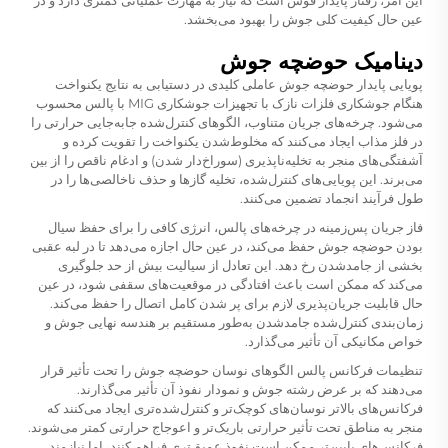
این امر، رفتار پایدار قوس است که نیاز به مهارت عملیاتی کمتری دارد و در
عین حال کیفیت کلی جوش را بهبود می‌بخشد.
دینامیک حوضچه جوش
پویایی پایدار حوضچه جوش عاملی کلیدی در دستیابی به نتایج یکنواخت
هنگام جوشکاری فلزات نازک با تجهیزات جوشکاری MIG با پالس محسوب
می‌شود. چرخه‌های جریان متناوب، الگوهای کنترل‌شده جابه‌جایی حرارتی را
در فلز مذاب ایجاد می‌کنند که مخلوط‌شدن یکنواخت را تقویت کرده و
آشفتگی‌های منجر به تخلیه‌ناپذیری (سوراخ‌دار شدن) و ادغام ناقص را از بین
می‌برند. این پویایی‌های کنترل‌شده، تخلیه گازها و حذف ناخالصی‌ها را در
طول فرآیند انجماد تضمین می‌کنند.
فاز جریان پس‌زمینه در چرخه‌های پالس، انرژی کافی را برای حفظ سیال
بودن حوضچه جوش حفظ می‌کند، در عین حال اجازه می‌دهد تا در لبه عقبی
بخشی از جامدشدن رخ دهد. این تعادل از سیالیت بیش از حد جلوگیری
می‌کند که ممکن است باعث افتادگی در موقعیت‌های سقفی شود، در عین
حال قابلیت جریان‌پذیری لازم برای پر شدن کامل اتصال را حفظ می‌کند.
زمان‌بندی کنترل‌شده جامدشدن به‌طور مستقیم بر هندسه نهایی جوش و
خواص مکانیکی آن تأثیر می‌گذارد.
تنظیمات فرکانس پالس الگوهای نوسان حوضچه جوش را تحت تأثیر قرار
می‌دهند که بر عرض رشته جوش و نمودار نفوذ آن تأثیر می‌گذارند.
فرکانس‌های بالاتر نوسان‌های کوچک‌تر و کنترل‌شده‌تری ایجاد می‌کنند که
منجر به مناطق تحت تأثیر حرارتی باریک‌تر و اعوجاج حرارتی کمتر می‌شوند.
فرکانس‌های پایین‌تر ممکن است نفوذ عمیق‌تری فراهم کنند، اما نیازمند