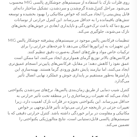
روی فلزات نازک با استفاده از سیستم‌های جوشکاری پالسی MIG محسوب
می‌شود. مراحل کنترل‌شدهٔ گرم‌شدن و سردشدن، تشکیل ساختار دانه‌ای
قابل پیش‌بینی را ایجاد می‌کنند که خواص مکانیکی را بهبود بخشیده و توسعه
تنش‌های باقیمانده را به حداقل می‌رساند. این کنترل حرارتی از نوسانات
سریع دما که باعث ترک‌خوردگی و ناپایداری ابعادی در جوش‌های بخش‌های
نازک می‌شوند، جلوگیری می‌کند.
تنظیمات فرکانس پالس موجود در سیستم‌های پیشرفته
جوشکار پالس MIG
این تجهیزات به اپراتورها امکان می‌دهد تا چرخه‌های حرارتی را برای
ترکیبات خاص مواد و طرح‌های اتصال به‌صورت دقیق تنظیم کنند.
فرکانس‌های بالاتر توزیع گرمای هموارتری ایجاد می‌کنند، اما ممکن است
عمق نفوذ را کاهش دهند؛ در مقابل، فرکانس‌های پایین‌تر انسجام عمیق‌تری
ایجاد می‌کنند، اما نیازمند پایش دقیق ورودی گرما هستند. بهینه‌سازی این
پارامترها به‌طور مستقیم بر پایداری جوش و عملکرد نهایی اتصال تأثیر
می‌گذارد.
کنترل شیب دمایی از طریق زمان‌بندی پالس‌ها، نرخ‌های سردشدن یکنواختی
ایجاد می‌کند که تغییرات ریزساختاری را در منطقه تحت تأثیر حرارتی به
حداقل می‌رساند. این یکنواختی به‌ویژه در فلزات نازک اهمیت دارد، زیرا
تغییرات جزئی در تاریخچه حرارتی می‌تواند تأثیر قابل‌توجهی بر خواص
مکانیکی و مقاومت در برابر خوردگی داشته باشد. کنترل حرارتی دقیقی که با
سیستم‌های پالسی قابل‌دستیابی است، نتایج متالورژیکی یکنواختی را
تضمین می‌کند.