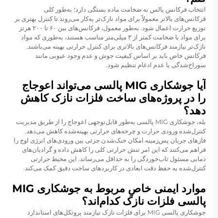
انتخاب فرکانس پالس به ضخامت ماده بستگی دارد؛ به‌طور کلی
فرکانس‌های بالاتر معمولاً برای مواد نازک‌تر به‌کار می‌روند تا کنترل بهتری بر
توزیع حرارت اعمال شود. به‌طور معمول، فرکانس‌های بین ۶۰ تا ۲۰۰ هرتز
برای مواد با ضخامت کمتر از ۳ میلی‌متر مناسب هستند، به‌طوری که مواد
نازک‌تر نیازمند فرکانس‌های بالاتری برای کنترل حرارتی بهینه می‌باشند.
فرکانس خاص باید بر اساس کیفیت جوش و عدم وجود عیوبی مانند
سوراخ‌شدگی یا عدم ادغام تنظیم شود.
آیا جوشکاری MIG پالسی می‌تواند اعوجاج
را در پروژه‌های ساخت فلزات نازک کاهش
دهد؟
بله، جوشکاری MIG پالسی به‌طور قابل‌توجهی اعوجاج را از طریق مدیریت
کنترل‌شده ورودی حرارت و چرخه‌های حرارتی بهینه‌شده کاهش می‌دهد.
فازهای جریان پس‌زمینه امکان خنک‌شدن جزئی بین ورودی‌های انرژی اوج را
فراهم می‌کنند که این امر تنش حرارتی کلی را کاهش داده و گرادیان‌های
دمایی مسئول تاب‌خوردگی را به حداقل می‌رساند. این محیط حرارتی
کنترل‌شده به حفظ دقت ابعادی در کاربردهای ساخت دقیق کمک می‌کند.
موارد ایمنی خاصِ مربوط به جوشکاری MIG
پالسی فلزات نازک کدام‌اند؟
جوشکاری پالسی MIG برای فلزات نازک نیازمند پروتکل‌های استاندارد