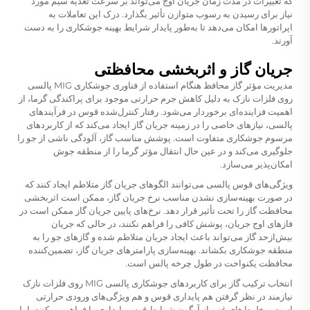
که تغییرات در مدت زمان جریان اوج می‌تواند بر سرعت تغذیه سیم مورد
نیاز برای رسیدن به رسوب متوازن تأثیر بگذارد. درک این تعاملات به
اپراتورها امکان می‌دهد تا به‌طور پایدار شرایط بهینه جوشکاری را به دست
آورند.
جریان گاز و اثربخشی محافظتی
مدیریت مؤثر گاز محافظ هنگام استفاده از فناوری جوشکاری MIG پالسی
روی فلزات نازک به دلیل کاهش جرم حرارتی موجود برای پراکندگی گرما، از
اهمیت فزاینده‌ای برخوردار می‌شود. رفتار کنترل‌شده قوس در فرآیندهای
پالسی، نیازهای خاصی را در زمینه جریان گاز ایجاد می‌کند که از کاربردهای
مرسوم جوشکاری متفاوت است. پوشش مناسب گاز، آلودگی ناشی از جو را
جلوگیری می‌کند و در عین حال انتقال مؤثر گرما را از منطقه جوش
امکان‌پذیر می‌سازد.
ویژگی‌های قوس پالسی می‌توانند الگوهای جریان گاز متلاطم ایجاد کنند که
در صورت بهینه‌سازی نشدن مناسب نرخ جریان گاز، ممکن است اثربخشی
محافظت گاز را تحت تأثیر قرار دهد. نرخ‌های پایین جریان گاز ممکن است در
فازهای اوج جریان، پوشش کافی را فراهم نکنند، در حالی که جریان
بیش‌ازحد گاز می‌تواند باعث ایجاد جریان متلاطم شده و گازهای جو را به
منطقه جوشکاری بکشاند. بهینه‌سازی پارامترهای جریان گاز، تضمین‌کننده
محافظت یکنواخت در طول چرخه پالس است.
انتخاب ترکیب گاز برای کاربردهای جوشکاری پالسی MIG روی فلزات نازک
نیازمند در نظر گرفتن هم پایداری قوس و هم ویژگی‌های ورودی حرارتی
است. مخلوط‌های غنی از آرگون شرایط قوس پایداری را فراهم می‌کنند، اما