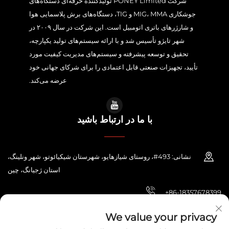
شرکت PONEY Limited تولیدکننده حرفه‌ای دستگاه‌های
جوشکاری MIG، MMA و TIG، دستگاه‌های برش پلاسمایی هوا
و شارژرهای باتری اتومبیل است. این شرکت در سال ۲۰۰۹ در
شهر تایژو تأسیس شد و با ارائه سیستم‌های تولید یکپارچه،
تحقیق و توسعه پیشرفته و سیستم‌های مدیریت کیفیت مورد
تأیید، تجهیزات صنعتی قابل اعتمادی را برای شرکای جهانی خود
عرضه می‌کند.
با ما در ارتباط باشید
نشانی: 493#، روستای شیازهایو، شهرستان شیکیائوتو، شهر ونلینگ،
استان ژجیانگ، چین
+86-18357678399
[email protected]
We value your privacy