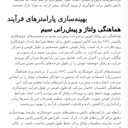
پایش دقیق برای جلوگیری از ورود گرمای بیش از حد به مواد نازک هستند.
بهینه‌سازی پارامترهای فرآیند
هماهنگی ولتاژ و پیش‌رانی سیم
هماهنگی بین ولتاژ قوس و سرعت پیش‌برد سیم در سیستم‌های جوشکاری
پالسی MIG نیازمند کالیبراسیون دقیق برای حفظ شرایط پایدار جوشکاری
روی فلزات نازک است. ولتاژ قوس به‌طور مستقیم بر طول قوس و تمرکز
حرارت تأثیر می‌گذارد، در حالی که سرعت پیش‌برد سیم نرخ رسوب و
چگالی جریان را کنترل می‌کند. تعامل بین این پارامترها میزان کل ورودی
حرارت و رفتار حوضچه جوش را در طول چرخه‌های پالسی تعیین می‌کند.
سیستم‌های کنترل جوشکاری پالسی MIG مدرن از برنامه‌ریزی هماهنگ
(سینرژیک) استفاده می‌کنند که به‌صورت خودکار تنظیمات ولتاژ را بر اساس
سرعت انتخاب‌شده پیش‌برد سیم و پارامترهای ماده تنظیم می‌کند. این
هماهنگی اطمینان حاصل می‌کند که طول قوس در طول فرآیند جوشکاری
به‌طور بهینه حفظ شود و نوسانات ولتاژ که می‌توانند باعث ایجاد شرایط
ناپایدار قوس شوند، جلوگیری می‌شود. تنظیم همزمان این پارامترها زمان
راه‌اندازی را کاهش داده و قابلیت اطمینان فرآیند را بهبود می‌بخشد.
رابطه بین پارامترهای پالس و متغیرهای سنتی جوشکاری نیازمند بهینه‌سازی
دقیق برای کاربردهای فلزات نازک است. افزایش فرکانس پالس ممکن
است نیازمند تنظیمات ولتاژ برای حفظ طول قوس مناسب باشد، در حالی