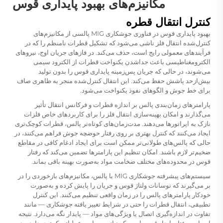
مکانیزم‌های بهبود پایداری قوس
کنترل انتقال قطره
بهبود پایداری قوس در فناوری جوشکاری MIG پالسی از مکانیزم‌های
کنترل‌شده انتقال فلز ناشی می‌شود که تشکیل قطرات نامنظم را که در
فرآیندهای معمولی رایج است، حذف می‌کند. در فازهای جریان اوج، نیروهای
الکترومغناطیسی باعث جداشدن یکنواخت قطرات از الکترود سیمی
می‌شوند، در حالی که جریان پس‌زمینه پایداری قوس را بدون تولید
بیش‌ازحد پاشش حفظ می‌کند. این انتقال کنترل‌شده منجر به ظاهری صاف
برای خط جوش و الگوهای نفوذ یکنواخت می‌شود.
پارامترهای زمان‌بندی پالس بر اندازه قطرات و فرکانس انتقال تأثیر
می‌گذارند و امکان بهینه‌سازی انتقال فلز را برای کاربردهای خاص فلزات
نازک به اپراتورها می‌دهند. مدت‌زمان‌های کوتاه‌تر پالس، قطرات کوچک‌تری
ایجاد می‌کنند که کنترل بهتری بر روی رفتار حوضچه جوش فراهم می‌کنند، در
حالی که پالس‌های طولانی‌تر ممکن است برای ایجاد ادغام کافی در مقاطع
ضخیم‌تر لازم باشند. امکان تنظیم این پارامترها تضمین می‌کند که رفتار
قوس در محدوده‌های مختلف ضخامت مواد به‌صورت بهینه باقی بماند.
سیستم‌های پیشرفته جوشکاری MIG با پالس، مکانیزم‌های بازخوردی را در
بر می‌گیرند که نوسانات ولتاژ قوس و جریان را پایش کرده و به‌صورت
خودکار پارامترهای پالس را در زمان واقعی تنظیم می‌کنند. این کنترل
تطبیقی، انتقال قطرات را حتی در شرایط تغییر یافته جوشکاری — مانند
تفاوت در اندازه‌گیری اتصال یا ویژگی‌های مواد — پایدار نگه می‌دارد. نتیجه