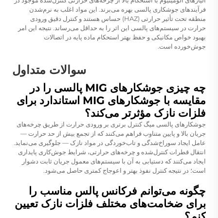
آلیاژهای آلومینیوم با استحکام بالا از چرخه‌های حرارتی کنترل‌شده موجود در
فرآیندهای جوشکاری پالسی بهره می‌برند. این مواد اغلب به نرم‌شدن
منطقه تحت تأثیر حرارتی (HAZ) حساس هستند و کنترل دقیق ورودی
حرارت در سیستم‌های پالسی این اثر را به حداقل می‌رساند. نتیجه این امر
بهبود خواص مکانیکی و حفظ بهتر استحکام ماده پایه در اتصالات
جوش‌خورده است.
سوالات متداول
چه چیزی جوشکارهای MIG پالسی را در
مقایسه با جوشکارهای MIG استاندارد برای
فلزات نازک مؤثرتر می‌کند؟
جوشکارهای پالسی میگ کنترل برتری بر ورودی حرارت از طریق چرخه‌های
جریان بالا و پایین متناوب فراهم می‌کنند که از تجمع بیش از حد حرارت —
عامل ایجاد سوراخ‌شدگی و تاب‌خوردگی در مواد نازک — جلوگیری می‌نماید.
انتقال قطرات کنترل‌شده و چرخه‌های حرارتی، شرایط جوش‌کاری پایداری
ایجاد می‌کنند که دستیابی به آن با سیستم‌های معمول جریان ثابت دشوار
است؛ در نتیجه کنترل نفوذ بهتر و اعوجاج کمتری حاصل می‌شود.
چگونه می‌توانم فرکانس پالس مناسب را
برای ضخامت‌های مختلف فلزات نازک تعیین
کنم؟