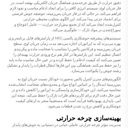
دقیق حرارت از طریق چرخه‌بندی هماهنگ جریان الکتریکی نهفته است. در
فاز جریان اوج، سیستم انرژی کافی را برای ایجاد ادغام مناسب و نفوذ لازم
فراهم می‌کند، در حالی که در فاز جریان پس‌زمینه، حوضچه جوش فرصتی
برای انجماد جزئی پیدا می‌کند. این الگوی متناوب محیطی حرارتی
کنترل‌شده ایجاد می‌کند که از تجمع بیش‌ازحد حرارت — عامل اعوجاج و
سوراخ‌شدن در مواد نازک — جلوگیری می‌کند.
سیستم‌های پیشرفته جوشکاری پالسی MIG از پارامترهای قابل برنامه‌ریزی
بهره می‌برند که به اپراتوران اجازه می‌دهد مدت زمان جریان اوج، سطح
جریان پس‌زمینه و فرکانس پالس را متناسب با ضخامت ماده و پیکربندی
اتصال تنظیم کنند. این پارامترها در کنار هم نرخ ورودی حرارت بهینه‌ای را
تعیین می‌کنند که کیفیت ادغام را حفظ کرده و در عین حال تمامیت ماده پایه
را نیز حفظ می‌کنند. هماهنگی بین این فازها انتقال قطرات را پایدار و تشکیل
رشته جوش را یکنواخت می‌سازد.
الگوریتم‌های مدرن کنترل پالس به‌صورت خودکار نسبت جریان اوج به
پس‌زمینهٔ ایده‌آل را بر اساس انواع مواد و محدوده‌های ضخامت انتخاب‌شده
محاسبه می‌کنند. این خودکارسازی وابستگی به اپراتور را کاهش داده و در
عین حال دقت لازم برای کاربردهای فلزات نازک را حفظ می‌کند. نتیجه این
امر، پایداری بهبودیافتهٔ فرآیند است که مستقیماً منجر به ارتقای کیفیت
جوشکاری و کاهش نرخ رد شدن قطعات می‌شود.
بهینه‌سازی چرخه حرارتی
مدیریت مؤثر چرخه حرارتی عاملی حیاتی در دستیابی به جوش‌های پایدار