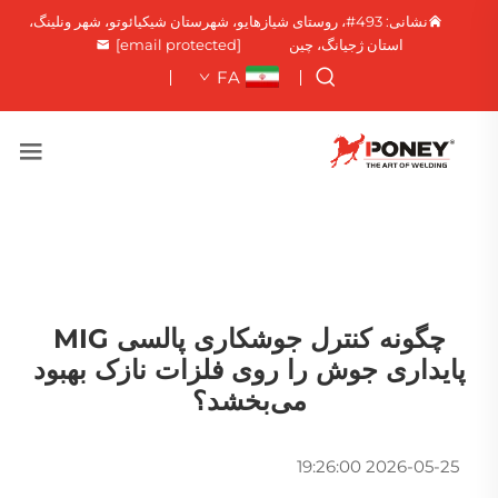
نشانی: 493#، روستای شیازهایو، شهرستان شیکیائوتو، شهر ونلینگ،
استان ژجیانگ، چین
[email protected]
FA
چگونه کنترل جوشکاری پالسی MIG
پایداری جوش را روی فلزات نازک بهبود
می‌بخشد؟
2026-05-25 19:26:00