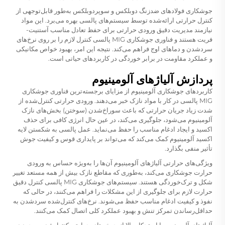
جوشکاری فولادهای ضدزنگ دوبلکس و سوپردوبلکس به‌طور قابل‌توجهی از
کنترل حرارتی ارائه‌شده توسط سیستم‌های پالسی بهره می‌برد. این مواد
نیازمند مدیریت دقیق ورودی حرارتی برای حفظ تعادل مناسب آستنیت-
فریت هستند و فناوری جوشکاری MIG پالسی کنترل لازم را بر روی نرخ‌های
سردشدن و دماهای اوج فراهم می‌کند. نتیجه این امر، بهبود خواص مکانیکی
و عملکرد مقاومت در برابر خوردگی در کاربردهای حیاتی است.
پردازش آلیاژهای آلومینیوم
کاربردهای جوشکاری آلومینیوم از مزایای برجسته‌ترین فناوری جوشکاری
MIG پالسی در کار با مواد نازک خبر می‌دهند. ورودی حرارتی کنترل‌شده از
شدت زیاد جریان حرارتی که باعث سوراخ‌شدن (سوختن) بخش‌های نازک
آلومینیوم می‌شود، جلوگیری می‌کند، در عین حال انرژی کافی برای حذف
اکسید و ایجاد ادغام مناسب را حفظ می‌نماید. عمل پالسی به شکستن لایه
اکسید آلومینیوم کمک می‌کند که می‌تواند بر پایداری قوس و کیفیت جوش
تأثیر منفی بگذارد.
ویژگی‌های حرارتی آلیاژهای آلومینیوم آن‌ها را به‌ویژه حساس به ورودی
حرارت جوشکاری می‌کند، به‌طوری که مقاطع نازک بیش از همه مستعد تغییر
شکل و ترک‌خوردگی هستند. سیستم‌های جوشکاری MIG پالسی کنترل دقیق
حرارت لازم برای جلوگیری از این مشکلات را فراهم می‌کنند، در حالی که
نفوذ و کیفیت ادغام مناسب حفظ می‌شوند. نرخ‌های کنترل‌شده سردشدن به
حداقل‌رساندن تمرکز تنش و بهبود عملکرد کلی اتصال کمک می‌کنند.