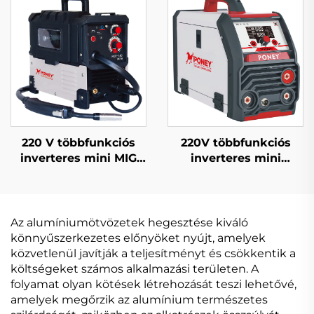
digitális szabályozású
szinkronizált MIG
szinergikus
hegesztőgép
hegesztőgép
220 V többfunkciós
220V többfunkciós
inverteres mini MIG
inverteres mini
hegesztőgép MIG-140
vezeték nélküli
digitális jelvezérlésű
hegesztőgép Fcw-120
MIG hegesztőgép
digitális jelvezérlésű
Mig hegesztőgép
Az alumíniumötvözetek hegesztése kiváló
könnyűszerkezetes előnyöket nyújt, amelyek
közvetlenül javítják a teljesítményt és csökkentik a
költségeket számos alkalmazási területen. A
folyamat olyan kötések létrehozását teszi lehetővé,
amelyek megőrzik az alumínium természetes