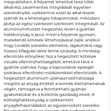
megvalósítani. A folyamat lehetővé teszi több
alkatrész zavarmentes integrálását egyetlen
szerelvénybe, csökkentve ezzel az alkatrészek
számát és a lehetséges hibapontokat, miközben
javítja az egész szerkezet szerkezeti integritását. Az
alumíniumötvözet-hegesztés révén a gyártási
hatékonyság is javul, mivel a folyamat gyorsan,
maradandó kötések létrehozásával zajlik, anélkül
hogy további szerelési elemekre, ragasztókra vagy
hosszú kifagyási időre lenne szükség. A minőség-
ellenőrzés előnyöket hoz a hegesztett kötések
vizuális ellenőrizhetőségéből, lehetővé téve a
gyártók számára, hogy a kapcsolatok épségét
szokásos ellenőrzési módszerekkel ellenőrizzék. A
hegesztett alumínium újrahasznosíthatósága
megőrzi az anyag értékét a termék élettartamának
végén, támogatva a fenntartható gyártási
gyakorlatokat és a körkörös gazdaság elveit. A
költséghatékonyság a csökkentett
anyagfelhasználásból, az egyszerűsített szerelési
folyamatokból és az alacsonyabb karbantartási