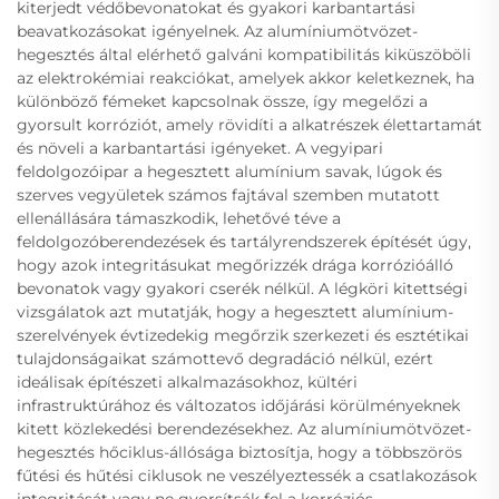
kiterjedt védőbevonatokat és gyakori karbantartási
beavatkozásokat igényelnek. Az alumíniumötvözet-
hegesztés által elérhető galváni kompatibilitás kiküszöböli
az elektrokémiai reakciókat, amelyek akkor keletkeznek, ha
különböző fémeket kapcsolnak össze, így megelőzi a
gyorsult korróziót, amely rövidíti a alkatrészek élettartamát
és növeli a karbantartási igényeket. A vegyipari
feldolgozóipar a hegesztett alumínium savak, lúgok és
szerves vegyületek számos fajtával szemben mutatott
ellenállására támaszkodik, lehetővé téve a
feldolgozóberendezések és tartályrendszerek építését úgy,
hogy azok integritásukat megőrizzék drága korrózióálló
bevonatok vagy gyakori cserék nélkül. A légköri kitettségi
vizsgálatok azt mutatják, hogy a hegesztett alumínium-
szerelvények évtizedekig megőrzik szerkezeti és esztétikai
tulajdonságaikat számottevő degradáció nélkül, ezért
ideálisak építészeti alkalmazásokhoz, kültéri
infrastruktúrához és változatos időjárási körülményeknek
kitett közlekedési berendezésekhez. Az alumíniumötvözet-
hegesztés hőciklus-állósága biztosítja, hogy a többszörös
fűtési és hűtési ciklusok ne veszélyeztessék a csatlakozások
integritását vagy ne gyorsítsák fel a korróziós