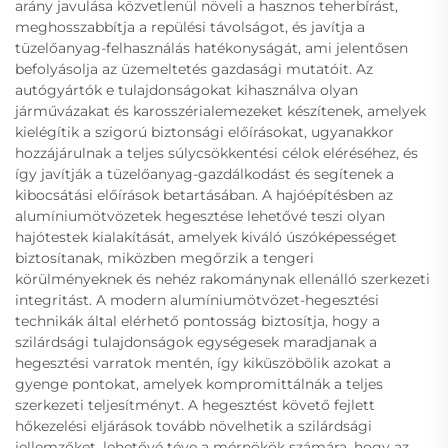
arány javulása közvetlenül növeli a hasznos teherbírást,
meghosszabbítja a repülési távolságot, és javítja a
tüzelőanyag-felhasználás hatékonyságát, ami jelentősen
befolyásolja az üzemeltetés gazdasági mutatóit. Az
autógyártók e tulajdonságokat kihasználva olyan
járművázakat és karosszérialemezeket készítenek, amelyek
kielégítik a szigorú biztonsági előírásokat, ugyanakkor
hozzájárulnak a teljes súlycsökkentési célok eléréséhez, és
így javítják a tüzelőanyag-gazdálkodást és segítenek a
kibocsátási előírások betartásában. A hajóépítésben az
alumíniumötvözetek hegesztése lehetővé teszi olyan
hajótestek kialakítását, amelyek kiváló úszóképességet
biztosítanak, miközben megőrzik a tengeri
körülményeknek és nehéz rakománynak ellenálló szerkezeti
integritást. A modern alumíniumötvözet-hegesztési
technikák által elérhető pontosság biztosítja, hogy a
szilárdsági tulajdonságok egységesek maradjanak a
hegesztési varratok mentén, így kiküszöbölik azokat a
gyenge pontokat, amelyek kompromittálnák a teljes
szerkezeti teljesítményt. A hegesztést követő fejlett
hőkezelési eljárások tovább növelhetik a szilárdsági
jellemzőket, lehetővé téve a mérnökök számára, hogy az