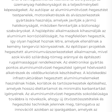
üzemanyag-hatékonyságot és a teljesítménybeli
képességeket. Az autóipar az alumíniumötvözet-hegesztést
testpanelek, motoralkatrészek és alvázszerkezetek
gyártására használja, amelyek javítják a jármű
hatékonyságát, miközben fenntartják a biztonsági
szabványokat. A hajóépítési alkalmazások kihasználják az
alumínium korrózióállóságát, ha megfelelően hegesztik,
így olyan hajókat hoznak létre, amelyek ellenállnak a
kemény tengervízi környezetnek. Az építőipari projektek
hegesztett alumíniumvázszerkezeteket alkalmaznak, mivel
azok kiváló szilárdság-tömeg aránnyal és építészeti
rugalmassággal rendelkeznek. Az elektronikai gyártás
pontos alumíniumötvözet-hegesztést igényel hőelvezető
alkatrészek és védőburkolatok készítéséhez. A közlekedési
infrastruktúrában hegesztett alumíniumelemeket
használnak hidak, korlátok és tartószerkezetek építéséhez,
amelyek hosszú élettartamot és minimális karbantartást
igényelnek. Az alumíniumötvözet-hegesztés sokoldalúsága
továbbra is növekszik, ahogy új ötvözetösszetételek és
hegesztési technikák jelennek meg, támogatva az
innovációt azokban az iparágakban, amelyek az