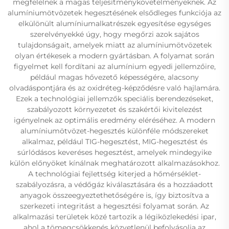
megfelelnek a magas teljesítménykövetelményeknek. Az
alumíniumötvözetek hegesztésének elsődleges funkciója az
elkülönült alumíniumalkatrészek egyesítése egységes
szerelvényekké úgy, hogy megőrzi azok sajátos
tulajdonságait, amelyek miatt az alumíniumötvözetek
olyan értékesek a modern gyártásban. A folyamat során
figyelmet kell fordítani az alumínium egyedi jellemzőire,
például magas hővezető képességére, alacsony
olvadáspontjára és az oxidréteg-képződésre való hajlamára.
Ezek a technológiai jellemzők speciális berendezéseket,
szabályozott környezetet és szakértői kivitelezést
igényelnek az optimális eredmény eléréséhez. A modern
alumíniumötvözet-hegesztés különféle módszereket
alkalmaz, például TIG-hegesztést, MIG-hegesztést és
súrlódásos keveréses hegesztést, amelyek mindegyike
külön előnyöket kínálnak meghatározott alkalmazásokhoz.
A technológiai fejlettség kiterjed a hőmérséklet-
szabályozásra, a védőgáz kiválasztására és a hozzáadott
anyagok összeegyeztethetőségére is, így biztosítva a
szerkezeti integritást a hegesztési folyamat során. Az
alkalmazási területek közé tartozik a légiközlekedési ipar,
ahol a tömegcsökkenés közvetlenül befolyásolja az