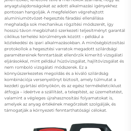
anyagtulajdonságokat az adott alkalmazási igényekhez
pontosan hangolják. A megfelelően végrehajtott
alumíniumötvözet-hegesztés fáradási ellenállása
meghaladja sok mechanikus rögzítési módszerét, így
hosszú távon megbízható szerkezeti teljesítményt garantál
ciklikus terhelési körülmények között – például a
közlekedési és ipari alkalmazásokban. A minőségbiztosítási
protokollok a hegesztési varratok megadott szilárdsági
paramétereinek fenntartását ellenőrzik kimerítő vizsgálati
eljárásokkal, mint például húzóvizsgálat, hajlítóvizsgálat és
nem romboló vizsgálati módszerek. Ez a
könnyűszerkezetes megoldás és a kiváló szilárdság
kombinációja versenyelőnyt biztosít, amely túlmutat a
kezdeti gyártási előnyökön, és az egész termékéletciklust
átfogja – ideértve a szállítást, a telepítést, az üzemeltetést,
valamint a végleges újrahasznosítási folyamatokat is,
amelyek az anyag értékének megőrzését szolgálják, és
támogatják a környezeti fenntarthatósági célokat.