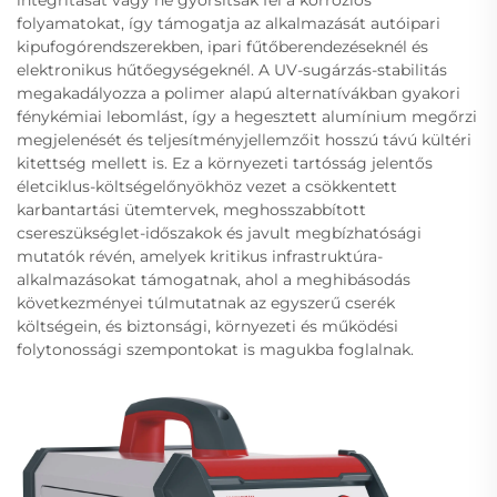
folyamatokat, így támogatja az alkalmazását autóipari
kipufogórendszerekben, ipari fűtőberendezéseknél és
elektronikus hűtőegységeknél. A UV-sugárzás-stabilitás
megakadályozza a polimer alapú alternatívákban gyakori
fénykémiai lebomlást, így a hegesztett alumínium megőrzi
megjelenését és teljesítményjellemzőit hosszú távú kültéri
kitettség mellett is. Ez a környezeti tartósság jelentős
életciklus-költségelőnyökhöz vezet a csökkentett
karbantartási ütemtervek, meghosszabbított
csereszükséglet-időszakok és javult megbízhatósági
mutatók révén, amelyek kritikus infrastruktúra-
alkalmazásokat támogatnak, ahol a meghibásodás
következményei túlmutatnak az egyszerű cserék
költségein, és biztonsági, környezeti és működési
folytonossági szempontokat is magukba foglalnak.