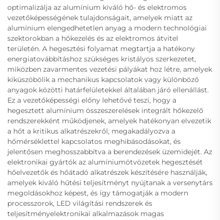
optimalizálja az alumínium kiváló hő- és elektromos
vezetőképességének tulajdonságait, amelyek miatt az
alumínium elengedhetetlen anyag a modern technológiai
szektorokban a hőkezelés és az elektromos átvitel
területén. A hegesztési folyamat megtartja a hatékony
energiatovábbításhoz szükséges kristályos szerkezetet,
miközben zavarmentes vezetési pályákat hoz létre, amelyek
kiküszöbölik a mechanikus kapcsolatok vagy különböző
anyagok közötti határfelületekkel általában járó ellenállást.
Ez a vezetőképességi előny lehetővé teszi, hogy a
hegesztett alumínium összeszerelések integrált hőkezelő
rendszerekként működjenek, amelyek hatékonyan elvezetik
a hőt a kritikus alkatrészekről, megakadályozva a
hőmérséklettel kapcsolatos meghibásodásokat, és
jelentősen meghosszabbítva a berendezések üzemidejét. Az
elektronikai gyártók az alumíniumötvözetek hegesztését
hőelvezetők és hőátadó alkatrészek készítésére használják,
amelyek kiváló hűtési teljesítményt nyújtanak a versenytárs
megoldásokhoz képest, és így támogatják a modern
processzorok, LED világítási rendszerek és
teljesítményelektronikai alkalmazások magas