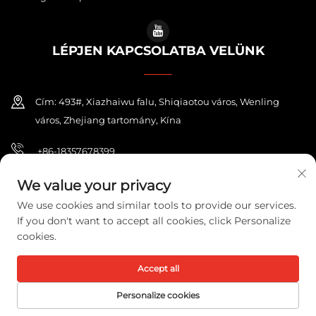
LÉPJEN KAPCSOLATBA VELÜNK
Cím: 493#, Xiazhaiwu falu, Shiqiaotou város, Wenling
város, Zhejiang tartomány, Kína
+86-18357678399
[email protected]
We value your privacy
We use cookies and similar tools to provide our services.
If you don't want to accept all cookies, click Personalize
cookies.
Copyright © 2026 ZHEJIANG PONEY ELECTRIC CO.,LTD. Minden jog
fenntartva.
Adatvédelmi irányelvek
Accept all
Personalize cookies
FŐOLDAL
TERMÉKEK
E-MAIL
TEL