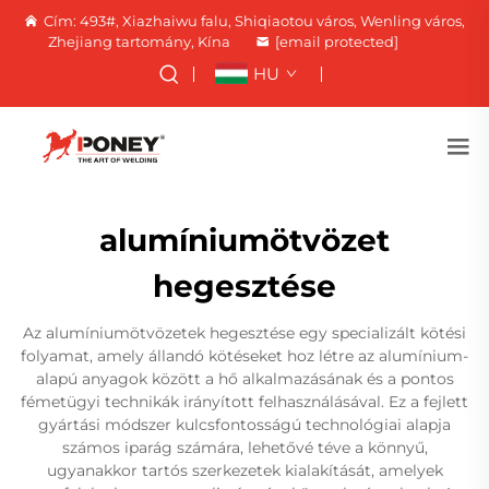
Cím: 493#, Xiazhaiwu falu, Shiqiaotou város, Wenling város,
Zhejiang tartomány, Kína
[email protected]
HU
alumíniumötvözet
hegesztése
Az alumíniumötvözetek hegesztése egy specializált kötési
folyamat, amely állandó kötéseket hoz létre az alumínium-
alapú anyagok között a hő alkalmazásának és a pontos
fémetügyi technikák irányított felhasználásával. Ez a fejlett
gyártási módszer kulcsfontosságú technológiai alapja
számos iparág számára, lehetővé téve a könnyű,
ugyanakkor tartós szerkezetek kialakítását, amelyek