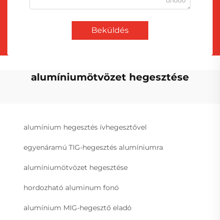
0/1000
Beküldés
alumíniumötvözet hegesztése
alumínium hegesztés ívhegesztővel
egyenáramú TIG-hegesztés alumíniumra
alumíniumötvözet hegesztése
hordozható aluminum fonó
alumínium MIG-hegesztő eladó