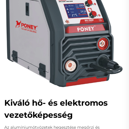
Kiváló hő- és elektromos
vezetőképesség
Az alumíniumötvözetek hegesztése megőrzi és