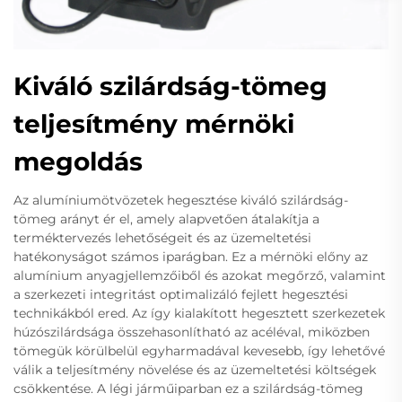
Kiváló szilárdság-tömeg
teljesítmény mérnöki
megoldás
Az alumíniumötvözetek hegesztése kiváló szilárdság-
tömeg arányt ér el, amely alapvetően átalakítja a
terméktervezés lehetőségeit és az üzemeltetési
hatékonyságot számos iparágban. Ez a mérnöki előny az
alumínium anyagjellemzőiből és azokat megőrző, valamint
a szerkezeti integritást optimalizáló fejlett hegesztési
technikákból ered. Az így kialakított hegesztett szerkezetek
húzószilárdsága összehasonlítható az acéléval, miközben
tömegük körülbelül egyharmadával kevesebb, így lehetővé
válik a teljesítmény növelése és az üzemeltetési költségek
csökkentése. A légi járműiparban ez a szilárdság-tömeg