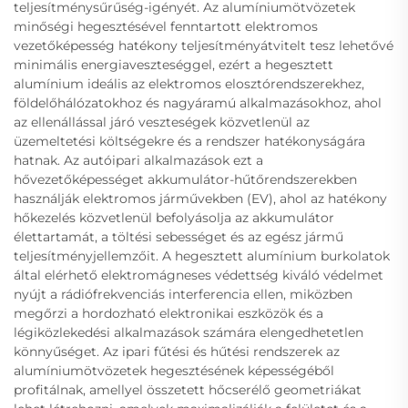
teljesítménysűrűség-igényét. Az alumíniumötvözetek
minőségi hegesztésével fenntartott elektromos
vezetőképesség hatékony teljesítményátvitelt tesz lehetővé
minimális energiaveszteséggel, ezért a hegesztett
alumínium ideális az elektromos elosztórendszerekhez,
földelőhálózatokhoz és nagyáramú alkalmazásokhoz, ahol
az ellenállással járó veszteségek közvetlenül az
üzemeltetési költségekre és a rendszer hatékonyságára
hatnak. Az autóipari alkalmazások ezt a
hővezetőképességet akkumulátor-hűtőrendszerekben
használják elektromos járművekben (EV), ahol az hatékony
hőkezelés közvetlenül befolyásolja az akkumulátor
élettartamát, a töltési sebességet és az egész jármű
teljesítményjellemzőit. A hegesztett alumínium burkolatok
által elérhető elektromágneses védettség kiváló védelmet
nyújt a rádiófrekvenciás interferencia ellen, miközben
megőrzi a hordozható elektronikai eszközök és a
légiközlekedési alkalmazások számára elengedhetetlen
könnyűséget. Az ipari fűtési és hűtési rendszerek az
alumíniumötvözetek hegesztésének képességéből
profitálnak, amellyel összetett hőcserélő geometriákat