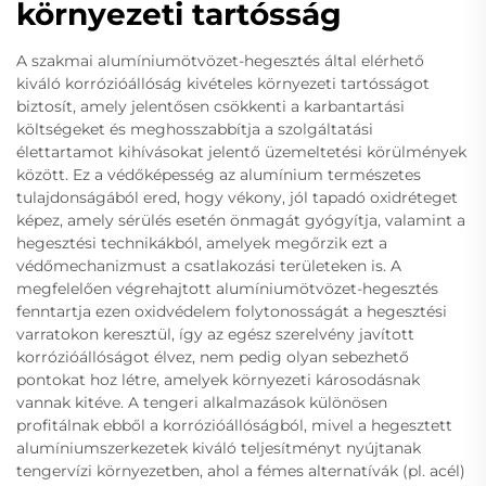
környezeti tartósság
A szakmai alumíniumötvözet-hegesztés által elérhető
kiváló korrózióállóság kivételes környezeti tartósságot
biztosít, amely jelentősen csökkenti a karbantartási
költségeket és meghosszabbítja a szolgáltatási
élettartamot kihívásokat jelentő üzemeltetési körülmények
között. Ez a védőképesség az alumínium természetes
tulajdonságából ered, hogy vékony, jól tapadó oxidréteget
képez, amely sérülés esetén önmagát gyógyítja, valamint a
hegesztési technikákból, amelyek megőrzik ezt a
védőmechanizmust a csatlakozási területeken is. A
megfelelően végrehajtott alumíniumötvözet-hegesztés
fenntartja ezen oxidvédelem folytonosságát a hegesztési
varratokon keresztül, így az egész szerelvény javított
korrózióállóságot élvez, nem pedig olyan sebezhető
pontokat hoz létre, amelyek környezeti károsodásnak
vannak kitéve. A tengeri alkalmazások különösen
profitálnak ebből a korrózióállóságból, mivel a hegesztett
alumíniumszerkezetek kiváló teljesítményt nyújtanak
tengervízi környezetben, ahol a fémes alternatívák (pl. acél)