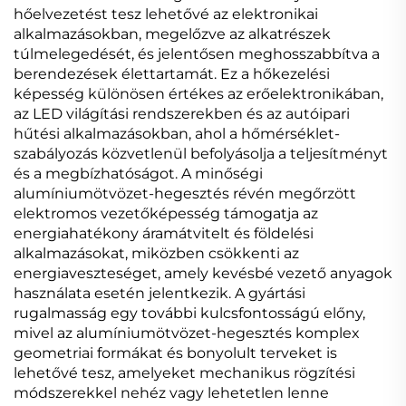
hőelvezetést tesz lehetővé az elektronikai
alkalmazásokban, megelőzve az alkatrészek
túlmelegedését, és jelentősen meghosszabbítva a
berendezések élettartamát. Ez a hőkezelési
képesség különösen értékes az erőelektronikában,
az LED világítási rendszerekben és az autóipari
hűtési alkalmazásokban, ahol a hőmérséklet-
szabályozás közvetlenül befolyásolja a teljesítményt
és a megbízhatóságot. A minőségi
alumíniumötvözet-hegesztés révén megőrzött
elektromos vezetőképesség támogatja az
energiahatékony áramátvitelt és földelési
alkalmazásokat, miközben csökkenti az
energiaveszteséget, amely kevésbé vezető anyagok
használata esetén jelentkezik. A gyártási
rugalmasság egy további kulcsfontosságú előny,
mivel az alumíniumötvözet-hegesztés komplex
geometriai formákat és bonyolult terveket is
lehetővé tesz, amelyeket mechanikus rögzítési
módszerekkel nehéz vagy lehetetlen lenne