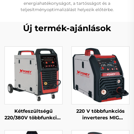
energiahatékonyságot, a tartósságot és a
teljesítményoptimalizálást helyezik előtérbe.
Új termék-ajánlások
Kétfeszültségű
220 V többfunkciós
220/380V többfunkciós
inverteres MIG
Mig hegesztőgép Mig-
hegesztőgép Mig-200
250 dupla impulzusos
digitális vezérlésű