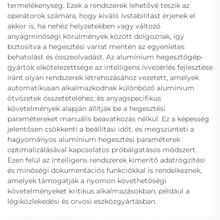
termelékenység. Ezek a rendszerek lehetővé teszik az
operátorok számára, hogy kiváló ívstabilitást érjenek el
akkor is, ha nehéz helyzetekben vagy változó
anyagminőségi körülmények között dolgoznak, így
biztosítva a hegesztési varrat mentén az egyenletes
behatolást és összeolvadást. Az alumínium hegesztőgép-
gyártók elkötelezettsége az intelligens ívvezérlés fejlesztése
iránt olyan rendszerek létrehozásához vezetett, amelyek
automatikusan alkalmazkodnak különböző alumínium
ötvözetek összetételéhez, és anyagspecifikus
követelmények alapján állítják be a hegesztési
paramétereket manuális beavatkozás nélkül. Ez a képesség
jelentősen csökkenti a beállítási időt, és megszünteti a
hagyományos alumínium hegesztési paraméterek
optimalizálásával kapcsolatos próbálgatásos módszert.
Ezen felül az intelligens rendszerek kimerítő adatrögzítési
és minőségi dokumentációs funkciókkal is rendelkeznek,
amelyek támogatják a nyomon követhetőségi
követelményeket kritikus alkalmazásokban, például a
légiközlekedési és orvosi eszközgyártásban.