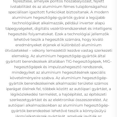
fejlesztése, amelyek pontos hőszabályozást, fejlett
ívstabilitást és az alumínium fémes tulajdonságaihoz
speciálisan igazított funkciókat biztosítanak. A modern
alumínium hegesztőgép-gyártók gyárai a legújabb
technológiákat alkalmazzák, például inverter alapú
tápegységeket, digitális vezérlőrendszereket és intelligens
hegesztési folyamatokat. Ezek a technológiai jellemzők
lehetővé teszik a hegesztők számára, hogy kiváló
eredményeket érjenek el különböző alumínium
ötvözetekkel – vékony lemezektől kezdve vastag szerkezeti
elemekig. Az alumínium hegesztőgép-gyártók által
gyártott berendezések általában TIG-hegesztőgépek, MIG-
hegesztőgépek és impulzushegesztő rendszerek,
mindegyiket az alumínium hegesztésének speciális
követelményeire szabva. Az alumínium hegesztőgép-
gyártók berendezéseinek alkalmazási területei számos
iparágat ölelnek fel, többek között az autóipari gyártást, a
légiközlekedési termelést, a hajóépítést, az építészeti
szerkezetgyártást és az elektronikai összeszerelést. Az
autóipari alkalmazásokban az alumínium hegesztőgép-
gyártók berendezései lehetővé teszik a könnyűsúlyú
járműalkatrészek gyártását, amelyek javítják az