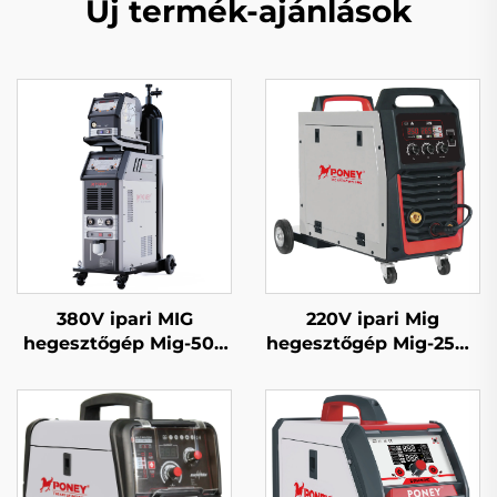
Új termék-ajánlások
380V ipari MIG
220V ipari Mig
hegesztőgép Mig-500
hegesztőgép Mig-250R
dupla impulzusos
többfunkciós CO2
vízhűtéses szinergiás
gázzal védett Mig/Mag
rendszer
hegesztőgép