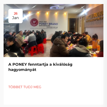
26
Jan
A PONEY fenntartja a kiválóság
hagyományát
TÖBBET TUDJ MEG