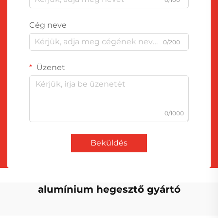
Cég neve
0/200
Üzenet
0/1000
Beküldés
alumínium hegesztő gyártó