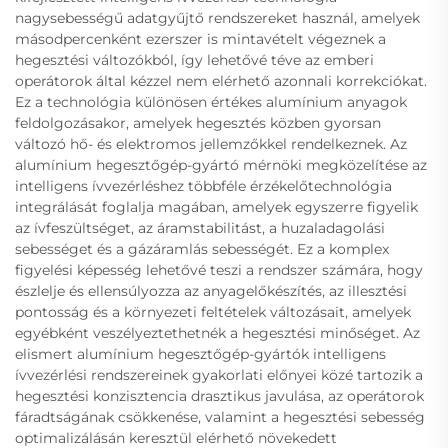
nagysebességű adatgyűjtő rendszereket használ, amelyek
másodpercenként ezerszer is mintavételt végeznek a
hegesztési változókból, így lehetővé téve az emberi
operátorok által kézzel nem elérhető azonnali korrekciókat.
Ez a technológia különösen értékes alumínium anyagok
feldolgozásakor, amelyek hegesztés közben gyorsan
változó hő- és elektromos jellemzőkkel rendelkeznek. Az
alumínium hegesztőgép-gyártó mérnöki megközelítése az
intelligens ívvezérléshez többféle érzékelőtechnológia
integrálását foglalja magában, amelyek egyszerre figyelik
az ívfeszültséget, az áramstabilitást, a huzaladagolási
sebességet és a gázáramlás sebességét. Ez a komplex
figyelési képesség lehetővé teszi a rendszer számára, hogy
észlelje és ellensúlyozza az anyagelőkészítés, az illesztési
pontosság és a környezeti feltételek változásait, amelyek
egyébként veszélyeztethetnék a hegesztési minőséget. Az
elismert alumínium hegesztőgép-gyártók intelligens
ívvezérlési rendszereinek gyakorlati előnyei közé tartozik a
hegesztési konzisztencia drasztikus javulása, az operátorok
fáradtságának csökkenése, valamint a hegesztési sebesség
optimalizálásán keresztül elérhető növekedett