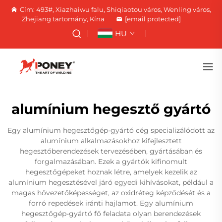
Cím: 493#, Xiazhaiwu falu, Shiqiaotou város, Wenling város,
Zhejiang tartomány, Kína
[email protected]
HU
alumínium hegesztő gyártó
Egy alumínium hegesztőgép-gyártó cég specializálódott az
alumínium alkalmazásokhoz kifejlesztett
hegesztőberendezések tervezésében, gyártásában és
forgalmazásában. Ezek a gyártók kifinomult
hegesztőgépeket hoznak létre, amelyek kezelik az
alumínium hegesztésével járó egyedi kihívásokat, például a
magas hővezetőképességet, az oxidréteg képződését és a
forró repedések iránti hajlamot. Egy alumínium
hegesztőgép-gyártó fő feladata olyan berendezések