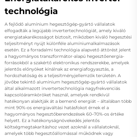
technológia
A fejlődő alumínium hegesztőgép-gyártó vállalatok
elfogadták a legújabb invertertechnológiát, amely kiváló
energiatakarékosságot biztosít, miközben kiváló hegesztési
teljesítményt nyújt különféle alumíniumalkalmazások
esetén. Ez a forradalmi technológia alapvető áttörést jelent
a hagyományos transzformátor-alapú hegesztőenergia-
forrásokból a szakértő elektronikus rendszerekbe, amelyek
jelentős előnyöket kínálnak az energiafogyasztás, a
hordozhatóság és a teljesítményjellemzők területén. A
jövőbe tekintő alumínium hegesztőgép-gyártó vállalatok
által alkalmazott invertertechnológia nagyfrekvenciás
kapcsolóáramköröket használ, amelyek rendkívül
hatékonyan alakítják át a bemenő energiát – általában több
mint 90%-os energiaváltási hatásfokot érnek el a
hagyományos hegesztőberendezések 60–70%-os értéke
helyett. Ez a hatékonyságnövekedés jelentős
költségmegtakarításhoz vezet azoknál a vállalatoknál,
amelyek több hegesztőállomással működnek vagy