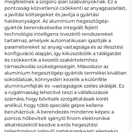
megfelelnek a szigorú ipari szabványoknak. Ez a
pontosság közvetlenül csökkenti az anyagpazarlást,
a javítási költségeket és javítja a gyártási
hatékonyságot. Az alumínium hegesztőgép-
gyártók berendezéseibe integrált fejlett
technológia intelligens ívvezérlő rendszereket
tartalmaz, amelyek automatikusan igazítják a
paramétereket az anyag vastagsága és az illesztési
konfiguráció alapján, így kiküszöbölik a találgatást
és csökkentik a kezelői szakértelemhez
támaszkodás szükségességét. Másodszor az
alumínium hegesztőgép-gyártók termékei kiválóan
sokoldalúak, könnyedén kezelik a különféle
alumíniumfajták és -vastagságok széles skáláját. Ez
a rugalmasság lehetővé teszi a vállalkozások
számára, hogy bővítsék szolgáltatásaik körét
anélkül, hogy több speciális gépre kellene
beruházniuk. A berendezés mindenre képes: a
pontos hőbevitelt igénylő finom elektronikai
alkatrészektől kezdve a erős hegesztési
teljesítményt igénylő nehézszerkezeti elemekig.