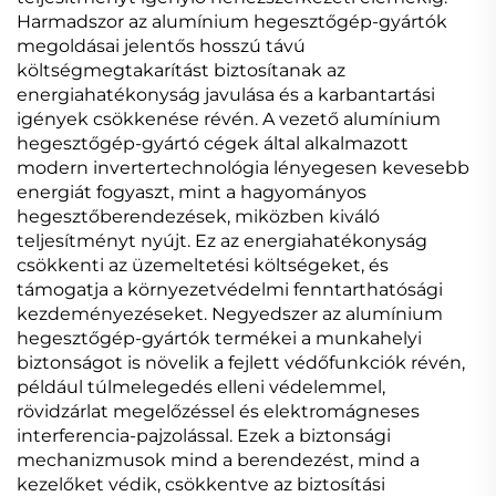
Harmadszor az alumínium hegesztőgép-gyártók
megoldásai jelentős hosszú távú
költségmegtakarítást biztosítanak az
energiahatékonyság javulása és a karbantartási
igények csökkenése révén. A vezető alumínium
hegesztőgép-gyártó cégek által alkalmazott
modern invertertechnológia lényegesen kevesebb
energiát fogyaszt, mint a hagyományos
hegesztőberendezések, miközben kiváló
teljesítményt nyújt. Ez az energiahatékonyság
csökkenti az üzemeltetési költségeket, és
támogatja a környezetvédelmi fenntarthatósági
kezdeményezéseket. Negyedszer az alumínium
hegesztőgép-gyártók termékei a munkahelyi
biztonságot is növelik a fejlett védőfunkciók révén,
például túlmelegedés elleni védelemmel,
rövidzárlat megelőzéssel és elektromágneses
interferencia-pajzolással. Ezek a biztonsági
mechanizmusok mind a berendezést, mind a
kezelőket védik, csökkentve az biztosítási