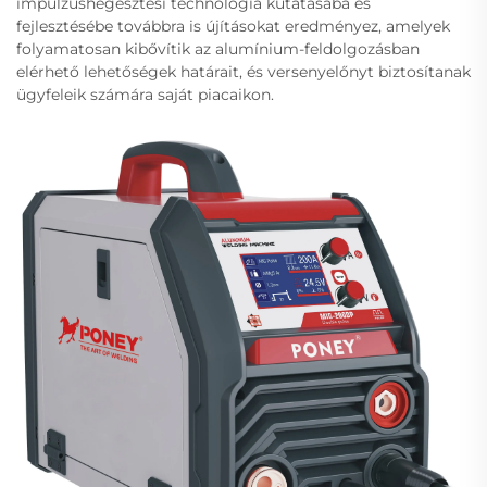
impulzushegesztési technológia kutatásába és
fejlesztésébe továbbra is újításokat eredményez, amelyek
folyamatosan kibővítik az alumínium-feldolgozásban
elérhető lehetőségek határait, és versenyelőnyt biztosítanak
ügyfeleik számára saját piacaikon.