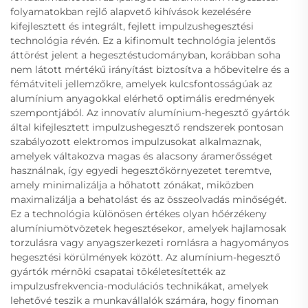
folyamatokban rejlő alapvető kihívások kezelésére
kifejlesztett és integrált, fejlett impulzushegesztési
technológia révén. Ez a kifinomult technológia jelentős
áttörést jelent a hegesztéstudományban, korábban soha
nem látott mértékű irányítást biztosítva a hőbevitelre és a
fémátviteli jellemzőkre, amelyek kulcsfontosságúak az
alumínium anyagokkal elérhető optimális eredmények
szempontjából. Az innovatív alumínium-hegesztő gyártók
által kifejlesztett impulzushegesztő rendszerek pontosan
szabályozott elektromos impulzusokat alkalmaznak,
amelyek váltakozva magas és alacsony áramerősséget
használnak, így egyedi hegesztőkörnyezetet teremtve,
amely minimalizálja a hőhatott zónákat, miközben
maximalizálja a behatolást és az összeolvadás minőségét.
Ez a technológia különösen értékes olyan hőérzékeny
alumíniumötvözetek hegesztésekor, amelyek hajlamosak
torzulásra vagy anyagszerkezeti romlásra a hagyományos
hegesztési körülmények között. Az alumínium-hegesztő
gyártók mérnöki csapatai tökéletesítették az
impulzusfrekvencia-modulációs technikákat, amelyek
lehetővé teszik a munkavállalók számára, hogy finoman