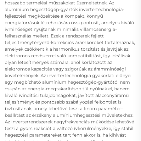
hosszabb termelési műszakokat üzemeltetnek. Az
alumínium hegesztőgép-gyártók invertertechnológia-
fejlesztési megközelítése a kompakt, könnyű
energiaforrások létrehozására összpontosít, amelyek kiváló
ívminőséget nyújtanak minimális villamosenergia-
felhasználás mellett. Ezek a rendszerek fejlett
teljesítménytényező-korrekciós áramköröket tartalmaznak,
amelyek csökkentik a harmonikus torzítást és javítják az
elektromos rendszerrel való kompatibilitást, így ideálisak
olyan létesítmények számára, ahol korlátozott az
elektromos kapacitás vagy szigorúak az áramminőségi
követelmények. Az invertertechnológia gyakorlati előnyei
egy megbízható alumínium hegesztőgép-gyártótól nem
csupán az energia-megtakarításon túl nyúlnak el, hanem
kiváló ívindítási tulajdonságokat, javított alacsonyáramú
teljesítményt és pontosabb szabályozási felbontást is
biztosítanak, amely lehetővé teszi a finom paraméter-
beállítást az érzékeny alumíniumhegesztési műveletekhez.
Az inverterrendszerek nagyfrekvenciás működése lehetővé
teszi a gyors reakciót a változó ívkörülményekre, így stabil
hegesztési paramétereket tart fenn akkor is, ha kihívást