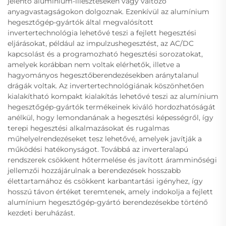
jelentő alumínium-illesztéseken vagy változó
anyagvastagságokon dolgoznak. Ezenkívül az alumínium
hegesztőgép-gyártók által megvalósított
invertertechnológia lehetővé teszi a fejlett hegesztési
eljárásokat, például az impulzushegesztést, az AC/DC
kapcsolást és a programozható hegesztési sorozatokat,
amelyek korábban nem voltak elérhetők, illetve a
hagyományos hegesztőberendezésekben aránytalanul
drágák voltak. Az invertertechnológiának köszönhetően
kialakítható kompakt kialakítás lehetővé teszi az alumínium
hegesztőgép-gyártók termékeinek kiváló hordozhatóságát
anélkül, hogy lemondanának a hegesztési képességről, így
terepi hegesztési alkalmazásokat és rugalmas
műhelyelrendezéseket tesz lehetővé, amelyek javítják a
működési hatékonyságot. Továbbá az inverteralapú
rendszerek csökkent hőtermelése és javított áramminőségi
jellemzői hozzájárulnak a berendezések hosszabb
élettartamához és csökkent karbantartási igényhez, így
hosszú távon értéket teremtenek, amely indokolja a fejlett
alumínium hegesztőgép-gyártó berendezésekbe történő
kezdeti beruházást.