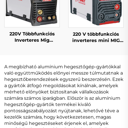
220V Többfunkciós
220 V többfunkciós
Inverteres Mig
inverteres mini MIG
Hegesztőgép Mig-164
hegesztőgép MIG-140
Digitális
digitális jelvezérlésű
Jelfeldolgozású
MIG hegesztőgép
Egypulzusos
A megbízható alumínium hegesztőgép-gyártókkal
Szinergetikus Mig
való együttműködés előnyei messze túlmutatnak a
Hegesztőgép
hegesztőberendezések egyszerű beszerzésén. Ezek
a gyártók átfogó megoldásokat kínálnak, amelyek
mérhető előnyöket biztosítanak vállalkozások
számára számos iparágban. Először is az alumínium
hegesztőgép-gyártók termékei kiváló
pontosságszabályozást nyújtanak, lehetővé téve a
kezelők számára, hogy következetesen, magas
minőségű hegesztéseket érjenek el, amelyek