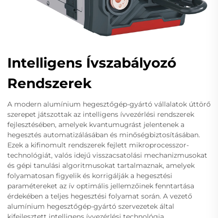
Intelligens Ívszabályozó
Rendszerek
A modern alumínium hegesztőgép-gyártó vállalatok úttörő
szerepet játszottak az intelligens ívvezérlési rendszerek
fejlesztésében, amelyek kvantumugrást jelentenek a
hegesztés automatizálásában és minőségbiztosításában.
Ezek a kifinomult rendszerek fejlett mikroprocesszor-
technológiát, valós idejű visszacsatolási mechanizmusokat
és gépi tanulási algoritmusokat tartalmaznak, amelyek
folyamatosan figyelik és korrigálják a hegesztési
paramétereket az ív optimális jellemzőinek fenntartása
érdekében a teljes hegesztési folyamat során. A vezető
alumínium hegesztőgép-gyártó szervezetek által
kifejlesztett intelligens ívvezérlési technológia