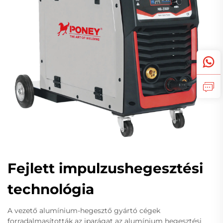
Fejlett impulzushegesztési
technológia
A vezető alumínium-hegesztő gyártó cégek
forradalmasították az iparágat az alumínium hegesztési