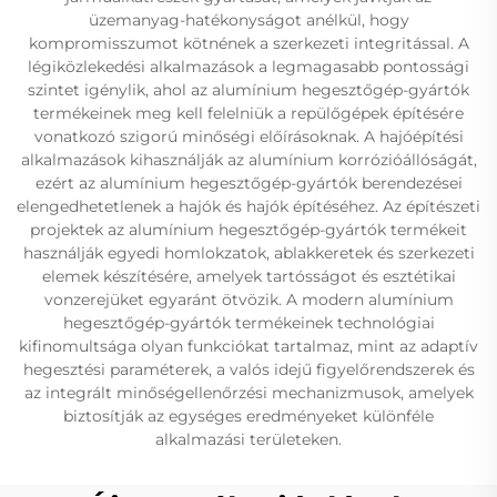
üzemanyag-hatékonyságot anélkül, hogy
kompromisszumot kötnének a szerkezeti integritással. A
légiközlekedési alkalmazások a legmagasabb pontossági
szintet igénylik, ahol az alumínium hegesztőgép-gyártók
termékeinek meg kell felelniük a repülőgépek építésére
vonatkozó szigorú minőségi előírásoknak. A hajóépítési
alkalmazások kihasználják az alumínium korrózióállóságát,
ezért az alumínium hegesztőgép-gyártók berendezései
elengedhetetlenek a hajók és hajók építéséhez. Az építészeti
projektek az alumínium hegesztőgép-gyártók termékeit
használják egyedi homlokzatok, ablakkeretek és szerkezeti
elemek készítésére, amelyek tartósságot és esztétikai
vonzerejüket egyaránt ötvözik. A modern alumínium
hegesztőgép-gyártók termékeinek technológiai
kifinomultsága olyan funkciókat tartalmaz, mint az adaptív
hegesztési paraméterek, a valós idejű figyelőrendszerek és
az integrált minőségellenőrzési mechanizmusok, amelyek
biztosítják az egységes eredményeket különféle
alkalmazási területeken.