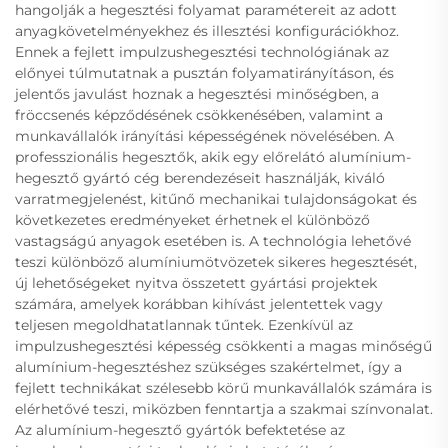
hangolják a hegesztési folyamat paramétereit az adott
anyagkövetelményekhez és illesztési konfigurációkhoz.
Ennek a fejlett impulzushegesztési technológiának az
előnyei túlmutatnak a pusztán folyamatirányításon, és
jelentős javulást hoznak a hegesztési minőségben, a
fröccsenés képződésének csökkenésében, valamint a
munkavállalók irányítási képességének növelésében. A
professzionális hegesztők, akik egy előrelátó alumínium-
hegesztő gyártó cég berendezéseit használják, kiváló
varratmegjelenést, kitűnő mechanikai tulajdonságokat és
következetes eredményeket érhetnek el különböző
vastagságú anyagok esetében is. A technológia lehetővé
teszi különböző alumíniumötvözetek sikeres hegesztését,
új lehetőségeket nyitva összetett gyártási projektek
számára, amelyek korábban kihívást jelentettek vagy
teljesen megoldhatatlannak tűntek. Ezenkívül az
impulzushegesztési képesség csökkenti a magas minőségű
alumínium-hegesztéshez szükséges szakértelmet, így a
fejlett technikákat szélesebb körű munkavállalók számára is
elérhetővé teszi, miközben fenntartja a szakmai színvonalat.
Az alumínium-hegesztő gyártók befektetése az