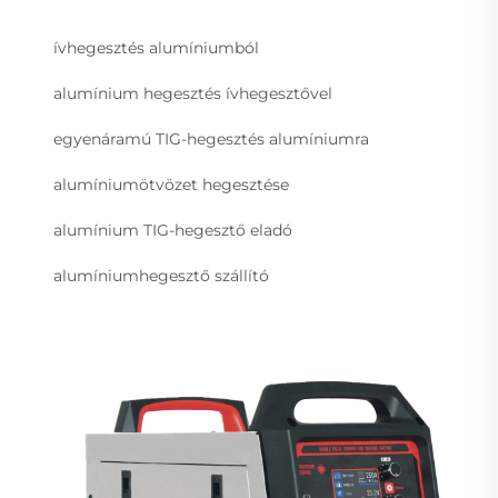
ívhegesztés alumíniumból
alumínium hegesztés ívhegesztővel
egyenáramú TIG-hegesztés alumíniumra
alumíniumötvözet hegesztése
alumínium TIG-hegesztő eladó
alumíniumhegesztő szállító