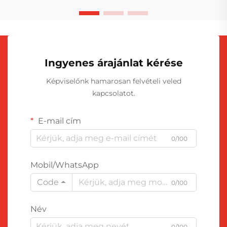
Ingyenes árajánlat kérése
Képviselőnk hamarosan felvételi veled
kapcsolatot.
E-mail cím
0/100
Mobil/WhatsApp
Code
0/100
Név
0/100