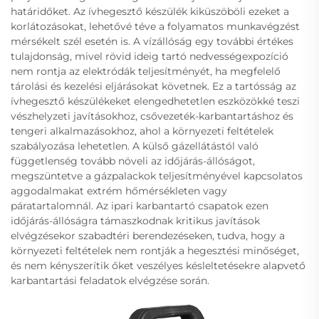
határidőket. Az ívhegesztő készülék kiküszöböli ezeket a
korlátozásokat, lehetővé téve a folyamatos munkavégzést
mérsékelt szél esetén is. A vízállóság egy további értékes
tulajdonság, mivel rövid ideig tartó nedvességexpozíció
nem rontja az elektródák teljesítményét, ha megfelelő
tárolási és kezelési eljárásokat követnek. Ez a tartósság az
ívhegesztő készülékeket elengedhetetlen eszközökké teszi
vészhelyzeti javításokhoz, csővezeték-karbantartáshoz és
tengeri alkalmazásokhoz, ahol a környezeti feltételek
szabályozása lehetetlen. A külső gázellátástól való
függetlenség tovább növeli az időjárás-állóságot,
megszüntetve a gázpalackok teljesítményével kapcsolatos
aggodalmakat extrém hőmérsékleten vagy
páratartalomnál. Az ipari karbantartó csapatok ezen
időjárás-állóságra támaszkodnak kritikus javítások
elvégzésekor szabadtéri berendezéseken, tudva, hogy a
környezeti feltételek nem rontják a hegesztési minőséget,
és nem kényszerítik őket veszélyes késleltetésekre alapvető
karbantartási feladatok elvégzése során.