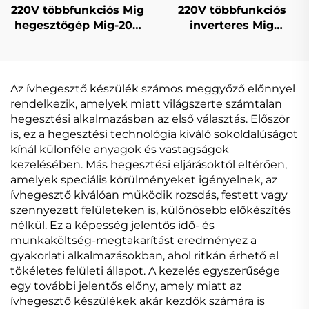
220V többfunkciós Mig
220V többfunkciós
hegesztőgép Mig-200
inverteres Mig
dupla impulzusos LCD
hegesztőgép Mig-200
digitális szabályozású
egypulzusos digitális
szinergikus
vezérlésű szinergikus
hegesztőgép
hegesztőgép
Az ívhegesztő készülék számos meggyőző előnnyel
rendelkezik, amelyek miatt világszerte számtalan
hegesztési alkalmazásban az első választás. Először
is, ez a hegesztési technológia kiváló sokoldalúságot
kínál különféle anyagok és vastagságok
kezelésében. Más hegesztési eljárásoktól eltérően,
amelyek speciális körülményeket igényelnek, az
ívhegesztő kiválóan működik rozsdás, festett vagy
szennyezett felületeken is, különösebb előkészítés
nélkül. Ez a képesség jelentős idő- és
munkaköltség-megtakarítást eredményez a
gyakorlati alkalmazásokban, ahol ritkán érhető el
tökéletes felületi állapot. A kezelés egyszerűsége
egy további jelentős előny, amely miatt az
ívhegesztő készülékek akár kezdők számára is