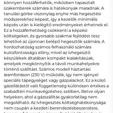
könnyen hozzáférhetők, miközben tapasztalt
szakemberek számára is hatékonyak maradnak. A
tanulási görbe viszonylag enyhe más hegesztési
módszerekhez képest, így a kezelők minimális
képzés után is kielégítő eredményeket érhetnek el.
Ez a hozzáférhetőség csökkenti a képzési
költségeket, és gyorsabb szakmai fejlődést tesz
lehetővé az újonnan belépő hegesztők számára. A
hordozhatóság számos felhasználó számára
kulcsfontosságú előny, mivel az ívhegesztő
készülékek általában kompakt kialakításúak,
amelyek megkönnyítik a távoli munkahelyekre
történő szállítást. Számos modell háztartási
áramforráson (230 V) működik, így nem igényel
speciális tápegységet vagy gázpalackot. Ez a külső
gázellátástól való függetlenség különösen értékes a
szabadtéri munkavégzéshez, szélben, illetve olyan
helyeken, ahol a gázszállítás gyakorlatilag nem
megoldható. Az ívhegesztés költséghatékonysága
nem csupán a kezdeti berendezésbeszerzésre,