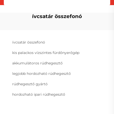
ívcsatár összefonó
ívcsatár összefonó
kis palackos vízszintes fürdőnyerőgép
akkumulátoros rúdhegesztő
legjobb hordozható rúdhegesztő
rúdhegesztő gyártó
hordozható ipari rúdhegesztő