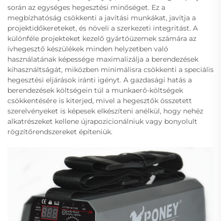
során az egységes hegesztési minőséget. Ez a
megbízhatóság csökkenti a javítási munkákat, javítja a
projektidőkereteket, és növeli a szerkezeti integritást. A
különféle projekteket kezelő gyártóüzemek számára az
ívhegesztő készülékek minden helyzetben való
használatának képessége maximalizálja a berendezések
kihasználtságát, miközben minimálisra csökkenti a speciális
hegesztési eljárások iránti igényt. A gazdasági hatás a
berendezések költségein túl a munkaerő-költségek
csökkentésére is kiterjed, mivel a hegesztők összetett
szerelvényeket is képesek elkészíteni anélkül, hogy nehéz
alkatrészeket kellene újrapozicionálniuk vagy bonyolult
rögzítőrendszereket építeniük.