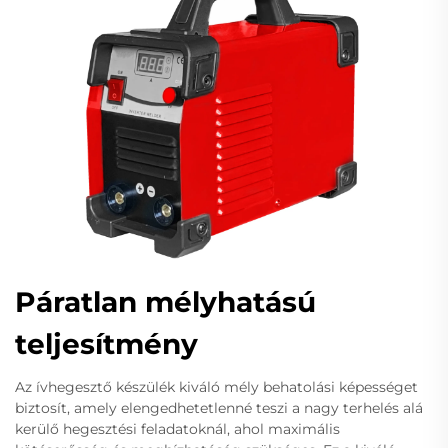
Páratlan mélyhatású
teljesítmény
Az ívhegesztő készülék kiváló mély behatolási képességet
biztosít, amely elengedhetetlenné teszi a nagy terhelés alá
kerülő hegesztési feladatoknál, ahol maximális