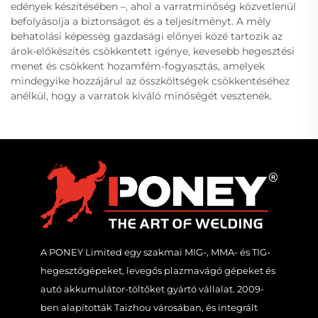
edények készítésében –, ahol a varratminőség közvetlenül
befolyásolja a biztonságot és a teljesítményt. A mély
behatolási képesség gazdasági előnyei közé tartozik az
árok-előkészítés csökkentett igénye, kevesebb hegesztési
menet és csökkent hozamfém-fogyasztás, amelyek
mindegyike hozzájárul az összköltségek csökkentéséhez
anélkül, hogy a varratok kiváló minőségét vesztenék.
A PONEY Limited egy szakmai MIG-, MMA- és TIG-
hegesztőgépeket, levegős plazmavágó gépeket és
autó akkumulátor-töltőket gyártó vállalat. 2009-
ben alapították Taizhou városában, és integrált