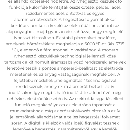
és állandó kötéseket hoz létre. Az ívhegesztő készülék fő
funkciója különféle fémfajták összekötése, például acél,
rozsdamentes acél, öntöttvas és egyes
alumíniumötvözetek. A hegesztési folyamat akkor
kezdődik, amikor a kezelő az elektródát hozzáérinti az
alapanyaghoz, majd gyorsan visszahúzza, hogy megfelelő
ívhosszt biztosítson. Ez stabil plazmaívet hoz létre,
amelynek hőmérséklete meghaladja a 6000 °F-ot (kb. 3315
°C), elegendő a fém azonnali olvadásához. A modern
ívhegesztő készülékek technológiai jellemzői közé
tartoznak a kifinomult áramszabályozó rendszerek, amelyek
lehetővé teszik a pontos ampererő-beállítást az elektróda
méretének és az anyag vastagságának megfelelően. A
fejlettebb modellek „melegindítási” technológiával
rendelkeznek, amely extra áramerőt biztosít az ív
indításakor, így megbízható indítást tesz lehetővé még
nehézkes elektródák esetén is. Az elektróda ragadás elleni
funkció megakadályozza az elektróda tapadását a
munkadarabhoz, míg az erőszabályozás biztosítja az ív
jellemzőinek állandóságát a teljes hegesztési folyamat
során. A digitális kijelzők valós idejű figyelést tesznek
lehetővé a hegesztési paraméterekről, így a kezelők