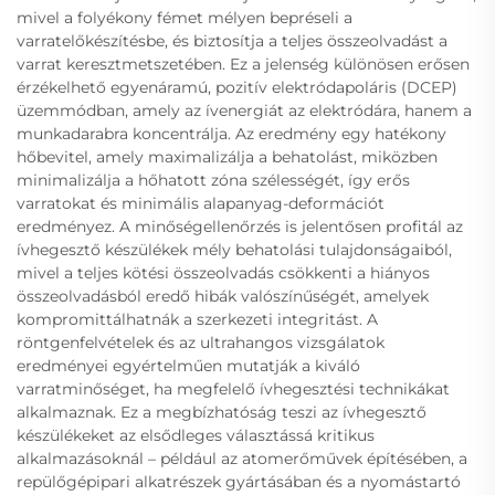
mivel a folyékony fémet mélyen bepréseli a
varratelőkészítésbe, és biztosítja a teljes összeolvadást a
varrat keresztmetszetében. Ez a jelenség különösen erősen
érzékelhető egyenáramú, pozitív elektródapoláris (DCEP)
üzemmódban, amely az ívenergiát az elektródára, hanem a
munkadarabra koncentrálja. Az eredmény egy hatékony
hőbevitel, amely maximalizálja a behatolást, miközben
minimalizálja a hőhatott zóna szélességét, így erős
varratokat és minimális alapanyag-deformációt
eredményez. A minőségellenőrzés is jelentősen profitál az
ívhegesztő készülékek mély behatolási tulajdonságaiból,
mivel a teljes kötési összeolvadás csökkenti a hiányos
összeolvadásból eredő hibák valószínűségét, amelyek
kompromittálhatnák a szerkezeti integritást. A
röntgenfelvételek és az ultrahangos vizsgálatok
eredményei egyértelműen mutatják a kiváló
varratminőséget, ha megfelelő ívhegesztési technikákat
alkalmaznak. Ez a megbízhatóság teszi az ívhegesztő
készülékeket az elsődleges választássá kritikus
alkalmazásoknál – például az atomerőművek építésében, a
repülőgépipari alkatrészek gyártásában és a nyomástartó