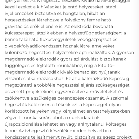
igényelnek. Az ívhegesztő készülék kiváló hatékonysággal
kezeli ezeket a kihívásokat jelentő helyzeteket, stabil
ívjellemzőket biztosítva és hangtalan, hibátlan
hegesztéseket létrehozva a folyékony fémre ható
gravitációs erők ellenére is. Az elektróda bevonata
kulcsszerepet játszik ebben a helyzetfüggetlenségben: a
benne található fluxusvegyületek védőgázpajzsot és
olvadékfolyadék-rendszert hoznak létre, amelyeket
különböző hegesztési helyzetekre optimalizáltak. A gyorsan
megdermedő elektródák gyors szilárdulást biztosítanak
függőleges és fejfölötti munkákhoz, míg a kitöltő–
megdermedő elektródák kiváló behatolást nyújtanak
vízszintes alkalmazásokhoz. Ez az alkalmazkodó képesség
megszünteti a többféle hegesztési eljárás szükségességét
összetett projekteknél, egyszerűsítve a műveleteket és
csökkentve a szükséges berendezések számát. A szakmai
hegesztők különösen értékelik ezt a képességet olyan
korlátozott helyeken vagy kényelmetlen testhelyzetekben
végzett munka során, ahol a munkadarabok
újrapozicionálása lehetetlen vagy aránytalanul költséges
lenne. Az ívhegesztő készülék minden helyzetben
konzisztens teljesítményt nyújt, biztosítva az egész projekt