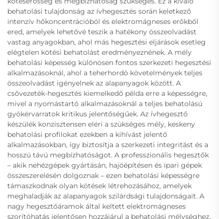
kötéserősség és megbízhatóság szükséges. Ez a kiváló
behatolási tulajdonság az ívhegesztés során keletkező
intenzív hőkoncentrációból és elektromágneses erőkből
ered, amelyek lehetővé teszik a hatékony összeolvadást
vastag anyagokban, ahol más hegesztési eljárások esetleg
elégtelen kötési behatolást eredményeznének. A mély
behatolási képesség különösen fontos szerkezeti hegesztési
alkalmazásoknál, ahol a teherhordó követelmények teljes
összeolvadást igényelnek az alapanyagok között. A
csővezeték-hegesztés kiemelkedő példa erre a képességre,
mivel a nyomástartó alkalmazásoknál a teljes behatolású
gyökérvarratok kritikus jelentőségűek. Az ívhegesztő
készülék konzisztensen eléri a szükséges mély, keskeny
behatolási profilokat ezekben a kihívást jelentő
alkalmazásokban, így biztosítja a szerkezeti integritást és a
hosszú távú megbízhatóságot. A professzionális hegesztők
– akik nehézgépek gyártásán, hajóépítésen és ipari gépek
összeszerelésén dolgoznak – ezen behatolási képességre
támaszkodnak olyan kötések létrehozásához, amelyek
meghaladják az alapanyagok szilárdsági tulajdonságait. A
nagy hegesztőáramok által keltett elektromágneses
szorítóhatás jelentősen hozzájárul a behatolási mélységhez,