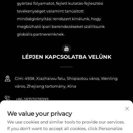
gyártási folyamatot, fejlett kutatás-fejlesztési
tevékenységet valamint tanúsított
minőségirányítási rendszert kínálunk, hogy
megbízható ipari berendezéseket szállítsunk
globális partnereinknek.
LÉPJEN KAPCSOLATBA VELÜNK
Cím: 493#, Xiazhaiwu falu, Shiqiaotou város, Wenling
város, Zhejiang tartomány, Kína
+86-18357678399
[email protected]
We value your privacy
We use cookies and similar tools to provide our services.
If you don't want to accept all cookies, click Personalize