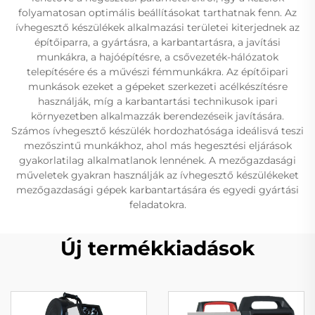
folyamatosan optimális beállításokat tarthatnak fenn. Az
ívhegesztő készülékek alkalmazási területei kiterjednek az
építőiparra, a gyártásra, a karbantartásra, a javítási
munkákra, a hajóépítésre, a csővezeték-hálózatok
telepítésére és a művészi fémmunkákra. Az építőipari
munkások ezeket a gépeket szerkezeti acélkészítésre
használják, míg a karbantartási technikusok ipari
környezetben alkalmazzák berendezéseik javítására.
Számos ívhegesztő készülék hordozhatósága ideálisvá teszi
mezőszintű munkákhoz, ahol más hegesztési eljárások
gyakorlatilag alkalmatlanok lennének. A mezőgazdasági
műveletek gyakran használják az ívhegesztő készülékeket
mezőgazdasági gépek karbantartására és egyedi gyártási
feladatokra.
Új termékkiadások