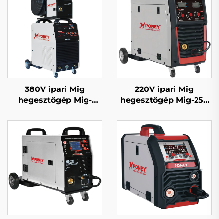
380V ipari Mig
220V ipari Mig
hegesztőgép Mig-
hegesztőgép Mig-250
350/Mig-500 különálló
többfunkciós CO2
huzaladagolóval,
gázzal védett Mig/Mag
többfunkciós CO2
hegesztőgép
gázzal védett Mig/Mag
hegesztőgép