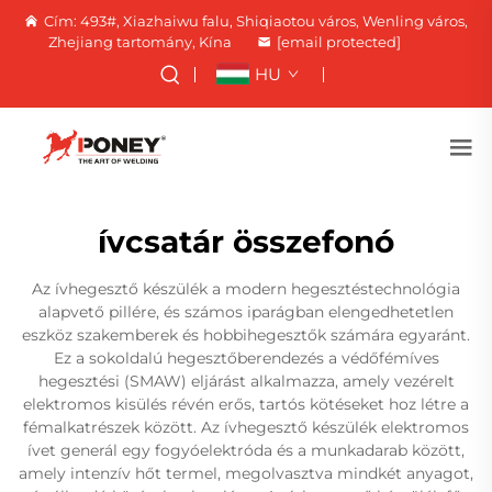
Cím: 493#, Xiazhaiwu falu, Shiqiaotou város, Wenling város,
Zhejiang tartomány, Kína
[email protected]
HU
ívcsatár összefonó
Az ívhegesztő készülék a modern hegesztéstechnológia
alapvető pillére, és számos iparágban elengedhetetlen
eszköz szakemberek és hobbihegesztők számára egyaránt.
Ez a sokoldalú hegesztőberendezés a védőfémíves
hegesztési (SMAW) eljárást alkalmazza, amely vezérelt
elektromos kisülés révén erős, tartós kötéseket hoz létre a
fémalkatrészek között. Az ívhegesztő készülék elektromos
ívet generál egy fogyóelektróda és a munkadarab között,
amely intenzív hőt termel, megolvasztva mindkét anyagot,