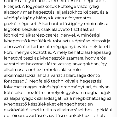
hanem a folyamatos üzemeltetési költségekre is
kiterjed. A fogyóeszközök költsége viszonylag
alacsony más hegesztési eljárásokhoz képest, és a
védőgáz-igény hiánya kizárja a folyamatos
gázköltségeket. A karbantartási igény minimális: a
legtöbb készülék csak alapvető tisztítást és
időnkénti alkatrész-cserét igényel. A minőségi
ívhegesztő készülékek robusztus építése biztosítja
a hosszú élettartamot még igénybevételnek kitett
körülmények között is. A mély behatolási képesség
lehetővé teszi az ívhegesztők számára, hogy erős
varratokat hozzanak létre vastag anyagokban, így
alkalmasak nehéz terhelés alá kerülő
alkalmazásokra, ahol a varrat szilárdsága döntő
fontosságú. Megfelelő technikával a hegesztési
folyamat magas minőségű eredményt ad, és olyan
kötéseket hoz létre, amelyek gyakran meghaladják
az alapanyagok szilárdságát. Ez a megbízhatóság az
ívhegesztő készülékeket elengedhetetlen
eszközökké teszi kritikus alkalmazásokhoz – például
építőipari, gyártási és javítási munkákhoz –, ahol a