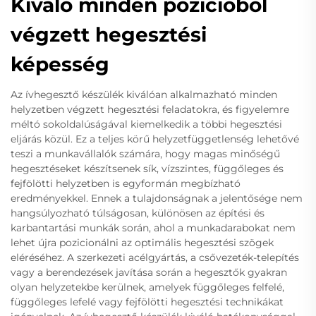
Kiváló minden pozícióból
végzett hegesztési
képesség
Az ívhegesztő készülék kiválóan alkalmazható minden
helyzetben végzett hegesztési feladatokra, és figyelemre
méltó sokoldalúságával kiemelkedik a többi hegesztési
eljárás közül. Ez a teljes körű helyzetfüggetlenség lehetővé
teszi a munkavállalók számára, hogy magas minőségű
hegesztéseket készítsenek sík, vízszintes, függőleges és
fejfölötti helyzetben is egyformán megbízható
eredményekkel. Ennek a tulajdonságnak a jelentősége nem
hangsúlyozható túlságosan, különösen az építési és
karbantartási munkák során, ahol a munkadarabokat nem
lehet újra pozicionálni az optimális hegesztési szögek
eléréséhez. A szerkezeti acélgyártás, a csővezeték-telepítés
vagy a berendezések javítása során a hegesztők gyakran
olyan helyzetekbe kerülnek, amelyek függőleges felfelé,
függőleges lefelé vagy fejfölötti hegesztési technikákat