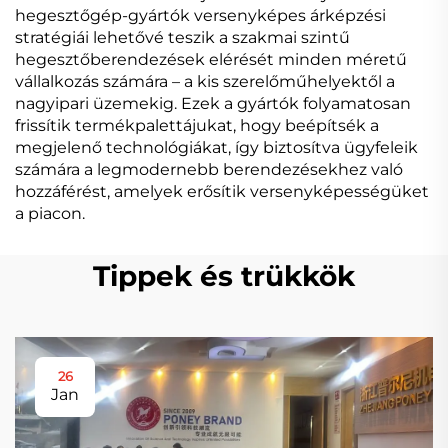
hegesztőgép-gyártók versenyképes árképzési
stratégiái lehetővé teszik a szakmai szintű
hegesztőberendezések elérését minden méretű
vállalkozás számára – a kis szerelőműhelyektől a
nagyipari üzemekig. Ezek a gyártók folyamatosan
frissítik termékpalettájukat, hogy beépítsék a
megjelenő technológiákat, így biztosítva ügyfeleik
számára a legmodernebb berendezésekhez való
hozzáférést, amelyek erősítik versenyképességüket
a piacon.
Tippek és trükkök
26
Jan