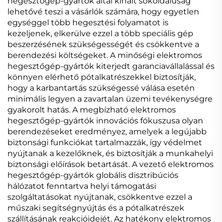
hegesztőgép-gyártók által kínált sokoldalúság
lehetővé teszi a vásárlók számára, hogy egyetlen
egységgel több hegesztési folyamatot is
kezeljenek, elkerülve ezzel a több speciális gép
beszerzésének szükségességét és csökkentve a
berendezési költségeket. A minőségi elektromos
hegesztőgép-gyártók kiterjedt garanciavállalással és
könnyen elérhető pótalkatrészekkel biztosítják,
hogy a karbantartás szükségessé válása esetén
minimális legyen a zavartalan üzemi tevékenységre
gyakorolt hatás. A megbízható elektromos
hegesztőgép-gyártók innovációs fókuszusa olyan
berendezéseket eredményez, amelyek a legújabb
biztonsági funkciókat tartalmazzák, így védelmet
nyújtanak a kezelőknek, és biztosítják a munkahelyi
biztonsági előírások betartását. A vezető elektromos
hegesztőgép-gyártók globális disztribúciós
hálózatot fenntartva helyi támogatási
szolgáltatásokat nyújtanak, csökkentve ezzel a
műszaki segítségnyújtás és a pótalkatrészek
szállításának reakcióidejét. Az hatékony elektromos