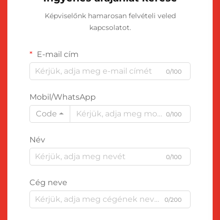
Képviselőnk hamarosan felvételi veled
kapcsolatot.
E-mail cím
0/100
Mobil/WhatsApp
Code
0/100
Név
0/100
Cég neve
0/200