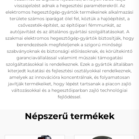
visszajelzést adnak a hegesztési paraméterekről. Az
elektromos hegesztőgép-gyártók termékeinek alkalmazási
területe számos iparágat ölel fel, köztük a hajóépítést, a
csővezeték-építést, az építőipari fémmunkát, az
autójavítást és az általános gyártási szolgáltatásokat. A
szakmai elektromos hegesztőgép-gyártók biztosítják, hogy
berendezéseik megfeleljenek a szigorú minőségi
szabványoknak és biztonsági előírásoknak, és körültekintő
garanciavállalással valamint műszaki támogatási
szolgáltatásokkal is rendelkeznek. Ezek a gyártók általában
kiterjedt kutatási és fejlesztési osztályokkal rendelkeznek,
amelyek az innovációra koncentrálnak, és folyamatosan
javítják termékeiket, hogy lépést tartsanak a piacon zajló
változásokkal és a hegesztőiparban zajló technológiai
fejlődéssel.
Népszerű termékek