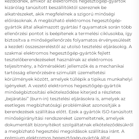
kezdődnek, amikor az elektromos hegesztőgép-gyártók
kizárólag tanúsított beszállítóktól szereznek be
alkatrészeket, akik megfelelnek a szigorú minőségi
előírásoknak. A megbízható elektromos hegesztőgép-
gyártók által alkalmazott gyártási f quyamatok során több
ellenőrzési pontot is beépítenek a termelési ciklusokba, így
biztosítva a minőségellenőrzés folyamatos érvényesülését
a kezdeti összeszereléstől az utolsó tesztelési eljárásokig. A
szakmai elektromos hegesztőgép-gyártók fejlett
tesztelőberendezéseket használnak az elektromos
teljesítmény, a hőmérsékleti jellemzők és a mechanikai
tartósság ellenőrzésére szimulált üzemeltetési
körülmények között, amelyek túllépik a tipikus munkahelyi
igényeket. A vezető elektromos hegesztőgép-gyártók
minőségbiztosítási elköteleződése kiterjed a részletes
„bejáratási” (burn-in) tesztelési eljárásokra is, amelyek az
esetleges megbízhatósági problémákat azonosítják a
berendezések szállítása előtt. Ezek a gyártók ISO-tanúsított
minőségirányítási rendszereket üzemeltetnek, amelyek
dokumentált bizonyítékot szolgáltatnak elköteleződésükről
a megbízható hegesztési megoldások szállítása iránt. A
prémium elektromos hegesztőgép-gyártók által