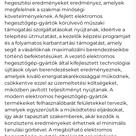
hegesztési eredményeket eredményez, amelyek
megfelelnek a szakmai minőségi
követelményeknek. A fejlett elektromos
hegesztőgép-gyártók körülvevő műszaki
támogatási szolgáltatásokat nyújtanak, ideértve a
telepítési útmutatást, a kezelők képzési programjait
és a folyamatos karbantartási támogatást, amely
segít a vásárlóknak maximalizálni berendezéseikbe
történő befektetésüket. A vezető elektromos
hegesztőgép-gyártók által kifejlesztett technológiai
újítások olyan berendezéseket eredményeznek,
amelyek kiváló energiatakarékossággal működnek,
csökkentve ezzel az üzemeltetési költségeket,
miközben javított teljesítményt nyújtanak. A
modern elektromos hegesztőgép-gyártók
termékeiket felhasználóbarát felületekkel tervezik,
amelyek egyszerűsítik a működtetési eljárásokat,
így akár tapasztalt szakemberek, akár kezdők is
konzisztens eredményeket érhetnek el minimális
tanulási görbével. A megbízható elektromos