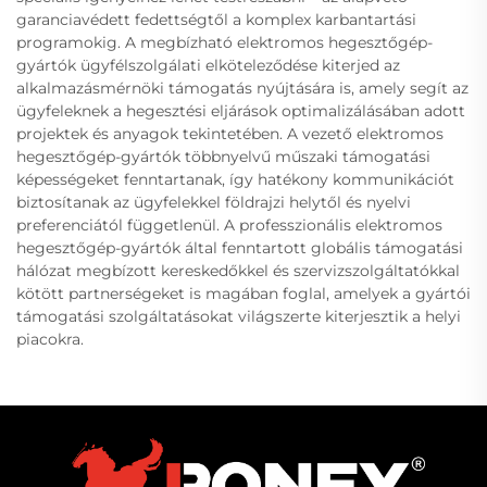
garanciavédett fedettségtől a komplex karbantartási
programokig. A megbízható elektromos hegesztőgép-
gyártók ügyfélszolgálati elköteleződése kiterjed az
alkalmazásmérnöki támogatás nyújtására is, amely segít az
ügyfeleknek a hegesztési eljárások optimalizálásában adott
projektek és anyagok tekintetében. A vezető elektromos
hegesztőgép-gyártók többnyelvű műszaki támogatási
képességeket fenntartanak, így hatékony kommunikációt
biztosítanak az ügyfelekkel földrajzi helytől és nyelvi
preferenciától függetlenül. A professzionális elektromos
hegesztőgép-gyártók által fenntartott globális támogatási
hálózat megbízott kereskedőkkel és szervizszolgáltatókkal
kötött partnerségeket is magában foglal, amelyek a gyártói
támogatási szolgáltatásokat világszerte kiterjesztik a helyi
piacokra.