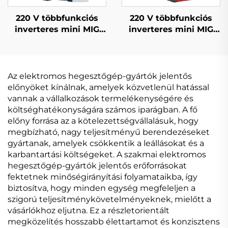
220 V többfunkciós
220 V többfunkciós
inverteres mini MIG
inverteres mini MIG
hegesztőgép MIG-140
hegesztőgép MIG-140
digitális jelvezérlésű
digitális jelvezérlésű
MIG hegesztőgép
MIG hegesztőgép
Az elektromos hegesztőgép-gyártók jelentős
előnyöket kínálnak, amelyek közvetlenül hatással
vannak a vállalkozások termelékenységére és
költséghatékonyságára számos iparágban. A fő
előny forrása az a kötelezettségvállalásuk, hogy
megbízható, nagy teljesítményű berendezéseket
gyártanak, amelyek csökkentik a leállásokat és a
karbantartási költségeket. A szakmai elektromos
hegesztőgép-gyártók jelentős erőforrásokat
fektetnek minőségirányítási folyamataikba, így
biztosítva, hogy minden egység megfeleljen a
szigorú teljesítménykövetelményeknek, mielőtt a
vásárlókhoz eljutna. Ez a részletorientált
megközelítés hosszabb élettartamot és konzisztens