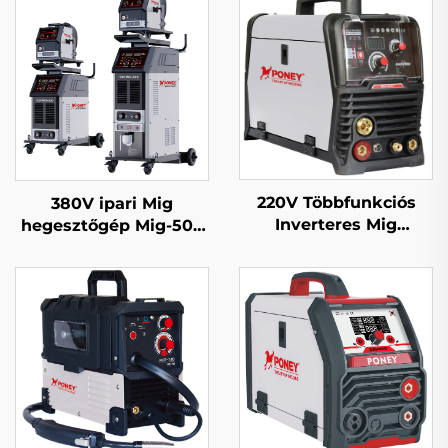
220V Többfunkciós
380V ipari Mig
Inverteres Mig
hegesztőgép Mig-500
Hegesztőgép Mig-164
többfunkciós CO2
Digitális
gázzal védett Mig/Mag
Jelfeldolgozású
bevágó hegesztőgép
Egypulzusos
Szinergetikus Mig
Hegesztőgép