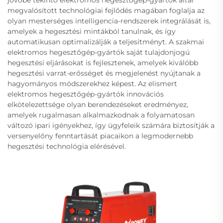
megvalósított technológiai fejlődés magában foglalja az
olyan mesterséges intelligencia-rendszerek integrálását is,
amelyek a hegesztési mintákból tanulnak, és így
automatikusan optimalizálják a teljesítményt. A szakmai
elektromos hegesztőgép-gyártók saját tulajdonjogú
hegesztési eljárásokat is fejlesztenek, amelyek kiválóbb
hegesztési varrat-erősséget és megjelenést nyújtanak a
hagyományos módszerekhez képest. Az elismert
elektromos hegesztőgép-gyártók innovációs
elkötelezettsége olyan berendezéseket eredményez,
amelyek rugalmasan alkalmazkodnak a folyamatosan
változó ipari igényekhez, így ügyfeleik számára biztosítják a
versenyelőny fenntartását piacaikon a legmodernebb
hegesztési technológia elérésével.