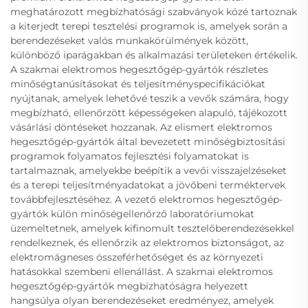
meghatározott megbízhatósági szabványok közé tartoznak
a kiterjedt terepi tesztelési programok is, amelyek során a
berendezéseket valós munkakörülmények között,
különböző iparágakban és alkalmazási területeken értékelik.
A szakmai elektromos hegesztőgép-gyártók részletes
minőségtanúsításokat és teljesítményspecifikációkat
nyújtanak, amelyek lehetővé teszik a vevők számára, hogy
megbízható, ellenőrzött képességeken alapuló, tájékozott
vásárlási döntéseket hozzanak. Az elismert elektromos
hegesztőgép-gyártók által bevezetett minőségbiztosítási
programok folyamatos fejlesztési folyamatokat is
tartalmaznak, amelyekbe beépítik a vevői visszajelzéseket
és a terepi teljesítményadatokat a jövőbeni terméktervek
továbbfejlesztéséhez. A vezető elektromos hegesztőgép-
gyártók külön minőségellenőrző laboratóriumokat
üzemeltetnek, amelyek kifinomult tesztelőberendezésekkel
rendelkeznek, és ellenőrzik az elektromos biztonságot, az
elektromágneses összeférhetőséget és az környezeti
hatásokkal szembeni ellenállást. A szakmai elektromos
hegesztőgép-gyártók megbízhatóságra helyezett
hangsúlya olyan berendezéseket eredményez, amelyek