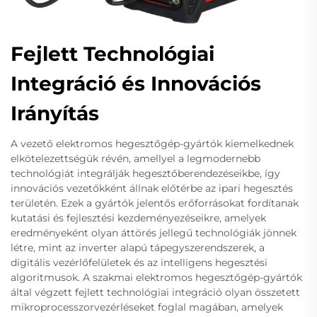
Fejlett Technológiai
Integráció és Innovációs
Irányítás
A vezető elektromos hegesztőgép-gyártók kiemelkednek
elkötelezettségük révén, amellyel a legmodernebb
technológiát integrálják hegesztőberendezéseikbe, így
innovációs vezetőkként állnak előtérbe az ipari hegesztés
területén. Ezek a gyártók jelentős erőforrásokat fordítanak
kutatási és fejlesztési kezdeményezéseikre, amelyek
eredményeként olyan áttörés jellegű technológiák jönnek
létre, mint az inverter alapú tápegyszerendszerek, a
digitális vezérlőfelületek és az intelligens hegesztési
algoritmusok. A szakmai elektromos hegesztőgép-gyártók
által végzett fejlett technológiai integráció olyan összetett
mikroprocesszorvezérléseket foglal magában, amelyek