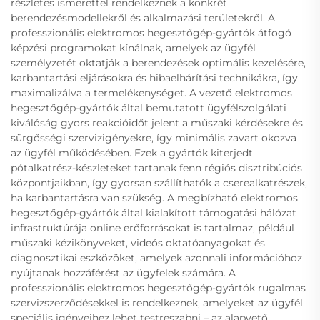
részletes ismerettel rendelkeznek a konkrét
berendezésmodellekről és alkalmazási területekről. A
professzionális elektromos hegesztőgép-gyártók átfogó
képzési programokat kínálnak, amelyek az ügyfél
személyzetét oktatják a berendezések optimális kezelésére,
karbantartási eljárásokra és hibaelhárítási technikákra, így
maximalizálva a termelékenységet. A vezető elektromos
hegesztőgép-gyártók által bemutatott ügyfélszolgálati
kiválóság gyors reakcióidőt jelent a műszaki kérdésekre és
sürgősségi szervizigényekre, így minimális zavart okozva
az ügyfél működésében. Ezek a gyártók kiterjedt
pótalkatrész-készleteket tartanak fenn régiós disztribúciós
központjaikban, így gyorsan szállíthatók a cserealkatrészek,
ha karbantartásra van szükség. A megbízható elektromos
hegesztőgép-gyártók által kialakított támogatási hálózat
infrastruktúrája online erőforrásokat is tartalmaz, például
műszaki kézikönyveket, videós oktatóanyagokat és
diagnosztikai eszközöket, amelyek azonnali információhoz
nyújtanak hozzáférést az ügyfelek számára. A
professzionális elektromos hegesztőgép-gyártók rugalmas
szervizszerződésekkel is rendelkeznek, amelyeket az ügyfél
speciális igényeihez lehet testreszabni – az alapvető