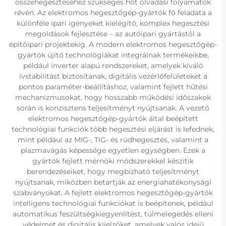
összehegesztéséhez szükséges hőt olvadási folyamatok
révén. Az elektromos hegesztőgép-gyártók fő feladata a
különféle ipari igényeket kielégítő, komplex hegesztési
megoldások fejlesztése – az autóipari gyártástól a
építőipari projektekig. A modern elektromos hegesztőgép-
gyártók újító technológiákat integrálnak termékeikbe,
például inverter alapú rendszereket, amelyek kiváló
ívstabilitást biztosítanak, digitális vezérlőfelületeket a
pontos paraméter-beállításhoz, valamint fejlett hűtési
mechanizmusokat, hogy hosszabb működési időszakok
során is konzisztens teljesítményt nyújtsanak. A vezető
elektromos hegesztőgép-gyártók által beépített
technológiai funkciók több hegesztési eljárást is lefednek,
mint például az MIG-, TIG- és rúdhegesztés, valamint a
plazmavágás képessége egyetlen egységben. Ezek a
gyártók fejlett mérnöki módszerekkel készítik
berendezéseiket, hogy megbízható teljesítményt
nyújtsanak, miközben betartják az energiahatékonysági
szabványokat. A fejlett elektromos hegesztőgép-gyártók
intelligens technológiai funkciókat is beépítenek, például
automatikus feszültségkiegyenlítést, túlmelegedés elleni
védelmet és digitális kijelzőket, amelyek valós idejű