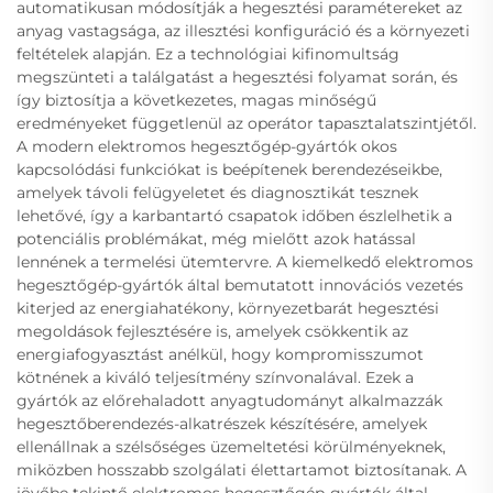
automatikusan módosítják a hegesztési paramétereket az
anyag vastagsága, az illesztési konfiguráció és a környezeti
feltételek alapján. Ez a technológiai kifinomultság
megszünteti a találgatást a hegesztési folyamat során, és
így biztosítja a következetes, magas minőségű
eredményeket függetlenül az operátor tapasztalatszintjétől.
A modern elektromos hegesztőgép-gyártók okos
kapcsolódási funkciókat is beépítenek berendezéseikbe,
amelyek távoli felügyeletet és diagnosztikát tesznek
lehetővé, így a karbantartó csapatok időben észlelhetik a
potenciális problémákat, még mielőtt azok hatással
lennének a termelési ütemtervre. A kiemelkedő elektromos
hegesztőgép-gyártók által bemutatott innovációs vezetés
kiterjed az energiahatékony, környezetbarát hegesztési
megoldások fejlesztésére is, amelyek csökkentik az
energiafogyasztást anélkül, hogy kompromisszumot
kötnének a kiváló teljesítmény színvonalával. Ezek a
gyártók az előrehaladott anyagtudományt alkalmazzák
hegesztőberendezés-alkatrészek készítésére, amelyek
ellenállnak a szélsőséges üzemeltetési körülményeknek,
miközben hosszabb szolgálati élettartamot biztosítanak. A
jövőbe tekintő elektromos hegesztőgép-gyártók által