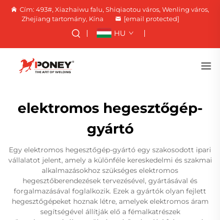
Cím: 493#, Xiazhaiwu falu, Shiqiaotou város, Wenling város,
Zhejiang tartomány, Kína
[email protected]
HU
elektromos hegesztőgép-
gyártó
Egy elektromos hegesztőgép-gyártó egy szakosodott ipari
vállalatot jelent, amely a különféle kereskedelmi és szakmai
alkalmazásokhoz szükséges elektromos
hegesztőberendezések tervezésével, gyártásával és
forgalmazásával foglalkozik. Ezek a gyártók olyan fejlett
hegesztőgépeket hoznak létre, amelyek elektromos áram
segítségével állítják elő a fémalkatrészek