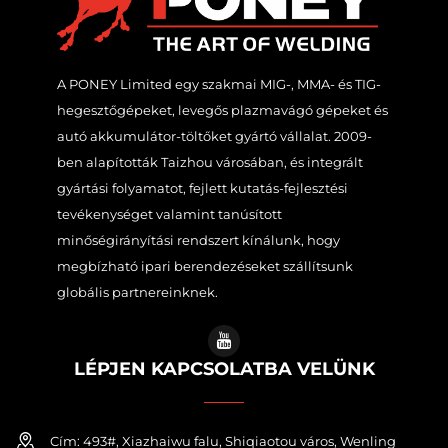
A PONEY Limited egy szakmai MIG-, MMA- és TIG-
hegesztőgépeket, levegős plazmavágó gépeket és
autó akkumulátor-töltőket gyártó vállalat. 2009-
ben alapították Taizhou városában, és integrált
gyártási folyamatot, fejlett kutatás-fejlesztési
tevékenységet valamint tanúsított
minőségirányítási rendszert kínálunk, hogy
megbízható ipari berendezéseket szállítsunk
globális partnereinknek.
LÉPJEN KAPCSOLATBA VELÜNK
Cím: 493#, Xiazhaiwu falu, Shiqiaotou város, Wenling