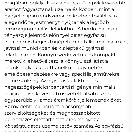
magában foglalja. Ezek a hegesztőgépek kevesebb
áramot fogyasztanak üzemelés közben, mint a
nagyobb ipari rendszerek, miközben továbbra is
elegendő teljesítményt nyújtanak a legtöbb
fémmegmunkálási feladathoz. A hordozhatóság
tényezője jelentős előnnyel bír az egyfázisú
elektromos hegesztőgépek mobil alkalmazásokban,
javítási munkákban és kis léptékű gyártási
feladatokban. Könnyű szerkezetük és kompakt
méretük lehetővé teszi a könnyű szállítást a
munkahelyek között anélkül, hogy nehéz
emelőberendezésekre vagy speciális járművekre
lenne szükség. Az egyfázisú elektromos
hegesztőgépek karbantartási igénye minimális
marad, mivel kevesebb összetett alkatrész és
egyszerűbb villamos áramkörök jellemeznek őket.
Ez rövidebb leállási időt, alacsonyabb
szervizköltségeket és meghosszabbított
berendezés-élettartamot eredményez a
költségtudatos üzemeltetők számára. Az egyfázisú