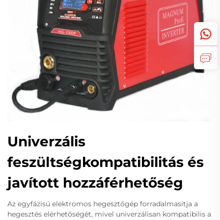
Univerzális
feszültségkompatibilitás és
javított hozzáférhetőség
Az egyfázisú elektromos hegesztőgép forradalmasítja a
hegesztés elérhetőségét, mivel univerzálisan kompatibilis a