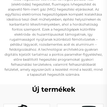
(elektródás) hegesztést, fluxmagos ívhegesztést és
alapvető fém-inert gáz (MIG) hegesztési eljárásokat. Az
egyfázisú elektromos hegesztőgépek kompakt kialakítása
ideálisvá teszi őket műhelyekben, építési helyszíneken és
karbantartó létesítményekben, ahol a hordozhatóság
fontos szempont. Ezek a hegesztőgépek különféle
elektróda- és huzamtípusokat támogatnak, így
rugalmasságot nyújtanak különböző fémötvözetek –
például lágyacél, rozsdamentes acél és alumínium –
feldolgozásához. A technológiai architektúra gyakran
digitális kijelzőt tartalmaz a pontos paraméter-figyeléshez,
előre beállított hegesztési programokat gyakori
felhasználási területekre, valamint felhasználóbarát
felületet, amely egyszerűsíti a kezelést mind a kezdő, mind
a tapasztalt hegesztők számára.
Új termékek