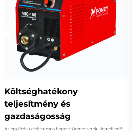
Költséghatékony
teljesítmény és
gazdaságosság
Az egyfázisú elektromos hegesztőrendszerek kiemelkedő