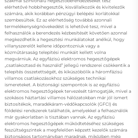
szakmai színvonalú hegesztőberendezéseket tesz
elérhetővé hobbihegesztők, kisvállalkozók és kivitelezők
számára, akik korábban pénzügyi belépési korlátokkal
szembesültek. Ez az elérhetőség továbbá azonnali
termelékenységnövekedést is lehetővé tesz, mivel a
felhasználók a berendezés kézbesítését követően azonnal
megkezdhetik a hegesztési munkálatokat anélkül, hogy
villanyszerelőt kellene időpontozniuk vagy a
közműtársaság telepítési munkáit kellett volna
megvárniuk. Az egyfázisú elektromos hegesztőgépek
„csatlakoztasd és használd” jellegű rendszerei csökkentik a
telepítés összetettségét, és kiküszöbölik a háromfázisú
villamos csatlakozásokhoz szükséges technikai
ismereteket. A biztonsági szempontok is az egyfázisú
elektromos hegesztőgépek tervezését támogatják, mivel a
szokásos háztartási villamos hálózatokban már jól ismert
biztosítékok, maradékáram-védőkapcsolók (GFCI) és
földelési rendszerek találhatók, amelyekkel a felhasználók
már gyakorlatban is tisztában vannak. Az egyfázisú
elektromos hegesztőgépek működtetéséhez szükséges
feszültségszintek a megfelelően képzett kezelők számára
biztonságos tartományban maradnak, miközben még