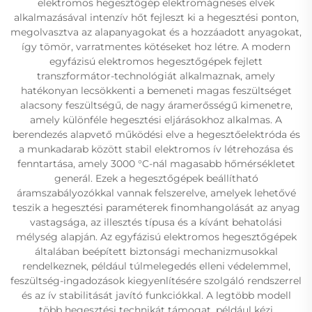
elektromos hegesztőgép elektromágneses elvek
alkalmazásával intenzív hőt fejleszt ki a hegesztési ponton,
megolvasztva az alapanyagokat és a hozzáadott anyagokat,
így tömör, varratmentes kötéseket hoz létre. A modern
egyfázisú elektromos hegesztőgépek fejlett
transzformátor-technológiát alkalmaznak, amely
hatékonyan lecsökkenti a bemeneti magas feszültséget
alacsony feszültségű, de nagy áramerősségű kimenetre,
amely különféle hegesztési eljárásokhoz alkalmas. A
berendezés alapvető működési elve a hegesztőelektróda és
a munkadarab között stabil elektromos ív létrehozása és
fenntartása, amely 3000 °C-nál magasabb hőmérsékletet
generál. Ezek a hegesztőgépek beállítható
áramszabályozókkal vannak felszerelve, amelyek lehetővé
teszik a hegesztési paraméterek finomhangolását az anyag
vastagsága, az illesztés típusa és a kívánt behatolási
mélység alapján. Az egyfázisú elektromos hegesztőgépek
általában beépített biztonsági mechanizmusokkal
rendelkeznek, például túlmelegedés elleni védelemmel,
feszültség-ingadozások kiegyenlítésére szolgáló rendszerrel
és az ív stabilitását javító funkciókkal. A legtöbb modell
több hegesztési technikát támogat, például kézi