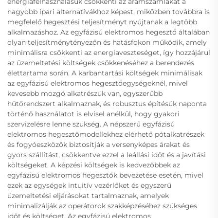
energiafelhasználásuk csökkenti az áramszámlákat a
nagyobb ipari alternatívákhoz képest, miközben továbbra is
megfelelő hegesztési teljesítményt nyújtanak a legtöbb
alkalmazáshoz. Az egyfázisú elektromos hegesztő általában
olyan teljesítménytényezőn és hatásfokon működik, amely
minimálisra csökkenti az energiaveszteséget, így hozzájárul
az üzemeltetési költségek csökkenéséhez a berendezés
élettartama során. A karbantartási költségek minimálisak
az egyfázisú elektromos hegesztőegységeknél, mivel
kevesebb mozgó alkatrészük van, egyszerűbb
hűtőrendszert alkalmaznak, és robusztus építésük naponta
történő használatot is elvisel anélkül, hogy gyakori
szervizelésre lenne szükség. A népszerű egyfázisú
elektromos hegesztőmodellekhez elérhető pótalkatrészek
és fogyóeszközök biztosítják a versenyképes árakat és
gyors szállítást, csökkentve ezzel a leállási időt és a javítási
költségeket. A képzési költségek is kedvezőbbek az
egyfázisú elektromos hegesztők bevezetése esetén, mivel
ezek az egységek intuitív vezérlőket és egyszerű
üzemeltetési eljárásokat tartalmaznak, amelyek
minimalizálják az operátorok szakképzéséhez szükséges
időt és költséget. Az egyfázisú elektromos