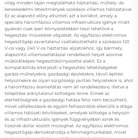
világ minden táján megtalálható háztartási, műhely- és
kereskedelmi létesítmények szokásos villamos hálózataival.
Ez az alapvető előny eltünteti azt a korlátot, amely a
speciális háromfázisú villamos infrastruktúra igénye miatt
gyakran csak ipari környezetekben teszi lehetővé a
hegesztési műveletek végzését. Az egyfázisú elektromos
hegesztőgép zavartalanul csatlakoztatható a szokásos 120
V-os vagy 240 V-os háztartási aljzatokhoz, így bármely,
alapszintű villamosellátással rendelkező helyet azonnal
működőképes hegesztőkörnyezetté alakít. Ez a
kompatibilitás kiterjeszti a hegesztési lehetőségeket
garázs-műhelyekre, gazdasági épületekre, távoli építési
helyszínekre és olyan sürgősségi javítási helyzetekre is, ahol
a háromfázisú áramellátás nem áll rendelkezésre, illetve a
telepítése aránytalanul költséges lenne. Ennek az
elérhetőségnek a gazdasági hatása felül nem becsülhető,
mivel vállalkozások és egyéni felhasználók elkerülik a drága
villamos hálózati bővítéseket, amelyek költsége a helyszín
és az infrastrukturális igények függvényében ezrek és
tízezrek dollár között mozoghat. Az egyfázisú elektromos
hegesztőgép demokratizálja a fémmegmunkálást, mivel