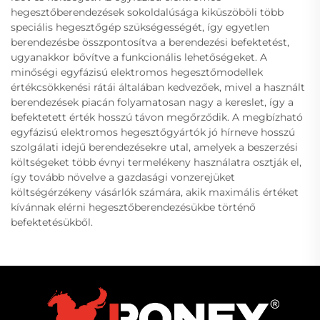
hegesztőberendezések sokoldalúsága kiküszöböli több
speciális hegesztőgép szükségességét, így egyetlen
berendezésbe összpontosítva a berendezési befektetést,
ugyanakkor bővítve a funkcionális lehetőségeket. A
minőségi egyfázisú elektromos hegesztőmodellek
értékcsökkenési rátái általában kedvezőek, mivel a használt
berendezések piacán folyamatosan nagy a kereslet, így a
befektetett érték hosszú távon megőrződik. A megbízható
egyfázisú elektromos hegesztőgyártók jó hírneve hosszú
szolgálati idejű berendezésekre utal, amelyek a beszerzési
költségeket több évnyi termelékeny használatra osztják el,
így tovább növelve a gazdasági vonzerejüket
költségérzékeny vásárlók számára, akik maximális értéket
kívánnak elérni hegesztőberendezésükbe történő
befektetésükből.