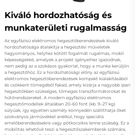
Kiváló hordozhatóság és
munkaterületi rugalmasság
Az egyfázisú elektromos hegesztőberendezések kiváló
hordozhatósága átalakítja a hegesztési műveletek
hagyományos, helyhez kötött fogalmát rugalmas, mobil
képességekké, amelyek a projekt igényeihez igazodnak,
nem pedig az a szokásos gyakorlat, hogy a munka kerüljön
a hegesztőhöz. Ez a hordozhatósági előny az egyfázisú
elektromos hegesztőberendezések kompakt kialakításából
és csökkent tömegéből fakad, amely kizárja a nagyobb ipari
hegesztőkben szükséges, tömeges transzformátorokat és
hűtőrendszereket. A modern egyfázisú elektromos
hegesztőmodellek általában 20–60 font (kb. 9–27 kg)
súlyúak, így egyetlen személy könnyedén szállíthatja őket
szokványos járművekkel anélkül, hogy speciális
emelőberendezésekre vagy pótkocsikra lenne szükség. Ez a
mobilitás lehetővé teszi a hegesztőszakemberek számára,