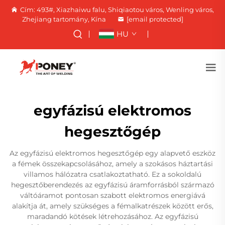
Cím: 493#, Xiazhaiwu falu, Shiqiaotou város, Wenling város,
Zhejiang tartomány, Kína
[email protected]
HU
egyfázisú elektromos
hegesztőgép
Az egyfázisú elektromos hegesztőgép egy alapvető eszköz
a fémek összekapcsolásához, amely a szokásos háztartási
villamos hálózatra csatlakoztatható. Ez a sokoldalú
hegesztőberendezés az egyfázisú áramforrásból származó
váltóáramot pontosan szabott elektromos energiává
alakítja át, amely szükséges a fémalkatrészek között erős,
maradandó kötések létrehozásához. Az egyfázisú