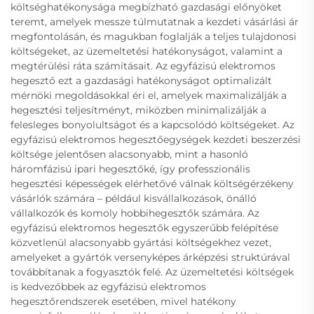
költséghatékonysága megbízható gazdasági előnyöket
teremt, amelyek messze túlmutatnak a kezdeti vásárlási ár
megfontolásán, és magukban foglalják a teljes tulajdonosi
költségeket, az üzemeltetési hatékonyságot, valamint a
megtérülési ráta számításait. Az egyfázisú elektromos
hegesztő ezt a gazdasági hatékonyságot optimalizált
mérnöki megoldásokkal éri el, amelyek maximalizálják a
hegesztési teljesítményt, miközben minimalizálják a
felesleges bonyolultságot és a kapcsolódó költségeket. Az
egyfázisú elektromos hegesztőegységek kezdeti beszerzési
költsége jelentősen alacsonyabb, mint a hasonló
háromfázisú ipari hegesztőké, így professzionális
hegesztési képességek elérhetővé válnak költségérzékeny
vásárlók számára – például kisvállalkozások, önálló
vállalkozók és komoly hobbihegesztők számára. Az
egyfázisú elektromos hegesztők egyszerűbb felépítése
közvetlenül alacsonyabb gyártási költségekhez vezet,
amelyeket a gyártók versenyképes árképzési struktúrával
továbbítanak a fogyasztók felé. Az üzemeltetési költségek
is kedvezőbbek az egyfázisú elektromos
hegesztőrendszerek esetében, mivel hatékony