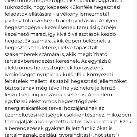
elektromos hegesztőgépek sokoldalúsága abban
tükröződik, hogy képesek különféle hegesztési
feladatok ellátására – a vékony lemezmetál
javításától a szerkezeti acél gyártásáig. Az ilyen
hegesztőgépek kezelésének tanulási görbéje
kezelhető marad, így kiváló választások kezdő
hegesztők számára, akik éppen belépnek a
hegesztés területére, illetve tapasztalt
szakemberek számára is, akik megbízható
tartalékberendezést keresnek. Az egyfázisú
elektromos hegesztőgépek konzisztens
ívminőséget nyújtanak különféle környezeti
feltételek mellett, és stabil hegesztési jellemzőket
biztosítanak még távoli helyszínekre jellemző
feszültség-ingadozások esetén is. A modern
egyfázisú elektromos hegesztőgépek
energiatakarékos tervei hozzájárulnak az
üzemeltetési költségek csökkentéséhez, miközben
támogatják a környezettudatos gyakorlatokat. Ezek
a berendezések gyakran fejlett funkciókat is
tartalmaznak, például gyorsindítási („hot start”)