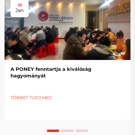
26
Jan
A PONEY fenntartja a kiválóság
hagyományát
TÖBBET TUDJ MEG