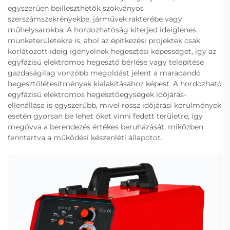
egyszerűen beilleszthetők szokványos
szerszámszekrényekbe, járművek rakterébe vagy
műhelysarokba. A hordozhatóság kiterjed ideiglenes
munkaterületekre is, ahol az építkezési projektek csak
korlátozott ideig igényelnek hegesztési képességet, így az
egyfázisú elektromos hegesztő bérlése vagy telepítése
gazdaságilag vonzóbb megoldást jelent a maradandó
hegesztőlétesítmények kialakításához képest. A hordozható
egyfázisú elektromos hegesztőegységek időjárás-
ellenállása is egyszerűbb, mivel rossz időjárási körülmények
esetén gyorsan be lehet őket vinni fedett területre, így
megóvva a berendezés értékes beruházását, miközben
fenntartva a működési készenléti állapotot.