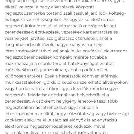
hogy képességeiket közvetlenül a munkaterületre vigyék,
elkerülve ezzel a nagy alkatrészek központi
hegesztőüzemekbe történő szállításával járó idő-, költség-
és logisztikai nehézségeket. Az egyfázisú elektromos
hegesztő különösen jól alkalmazható mezőgazdasági
berendezések, építkezések, vezetékek karbantartása és
vészhelyzeti javítási szolgáltatások területén, ahol a
meghibásodások távoli, hagyományos műhelyi
létesítményektől távol zajlanak le. Az egyfázisú elektromos
hegesztőberendezések kompakt mérete továbbá
maximalizálja a munkaterület hatékonyságát zsúfolt
műhelyekben és garázsokban, ahol a padlóterület
különösen értékes. Ezek a hegesztők könnyen elférnek
munkaasztalokon, gördülő kocsikra szerelhető állványokon
vagy hordozható tartókon, így a kezelők minden egyes
hegesztési feladathoz optimálisan helyezhetik el a
berendezést. A csökkent helyigény lehetővé teszi több
hegesztőállomás létrehozását ugyanabban a
létesítményben anélkül, hogy túlzsúfoltság vagy biztonsági
kockázat alakulna ki. A tárolási előnyök is az egyfázisú
elektromos hegesztőmodelleket kedvezik, mivel
használaton kívül minimális helyet igényelnek, és