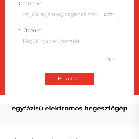
Cég neve
0/200
Üzenet
0/1000
Beküldés
egyfázisú elektromos hegesztőgép