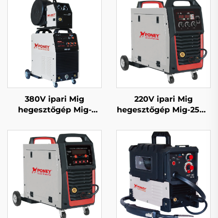
380V ipari Mig
220V ipari Mig
hegesztőgép Mig-
hegesztőgép Mig-250R
350/Mig-500 különálló
többfunkciós CO2
huzaladagolóval,
gázzal védett Mig/Mag
többfunkciós CO2
hegesztőgép
gázzal védett Mig/Mag
hegesztőgép