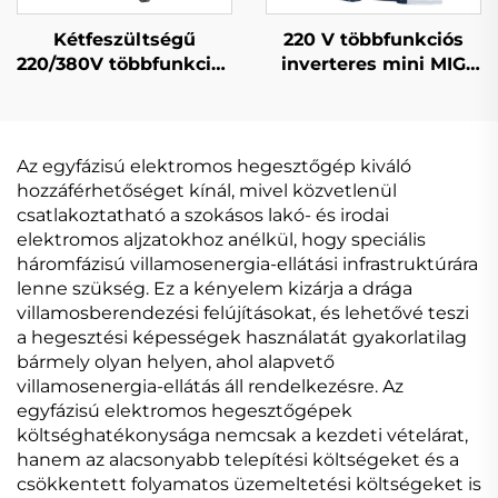
Kétfeszültségű
220 V többfunkciós
220/380V többfunkciós
inverteres mini MIG
Mig hegesztőgép Mig-
hegesztőgép MIG-140
250 dupla impulzusos
digitális jelvezérlésű
digitális szabályozású
MIG hegesztőgép
szinergikus
Az egyfázisú elektromos hegesztőgép kiváló
hegesztőgép
hozzáférhetőséget kínál, mivel közvetlenül
csatlakoztatható a szokásos lakó- és irodai
elektromos aljzatokhoz anélkül, hogy speciális
háromfázisú villamosenergia-ellátási infrastruktúrára
lenne szükség. Ez a kényelem kizárja a drága
villamosberendezési felújításokat, és lehetővé teszi
a hegesztési képességek használatát gyakorlatilag
bármely olyan helyen, ahol alapvető
villamosenergia-ellátás áll rendelkezésre. Az
egyfázisú elektromos hegesztőgépek
költséghatékonysága nemcsak a kezdeti vételárat,
hanem az alacsonyabb telepítési költségeket és a
csökkentett folyamatos üzemeltetési költségeket is