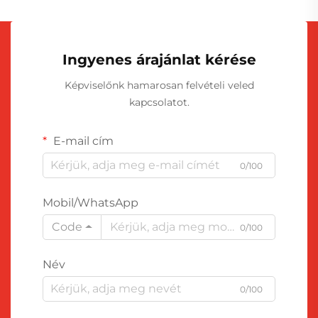
Ingyenes árajánlat kérése
Képviselőnk hamarosan felvételi veled
kapcsolatot.
E-mail cím
0/100
Mobil/WhatsApp
Code
0/100
Név
0/100