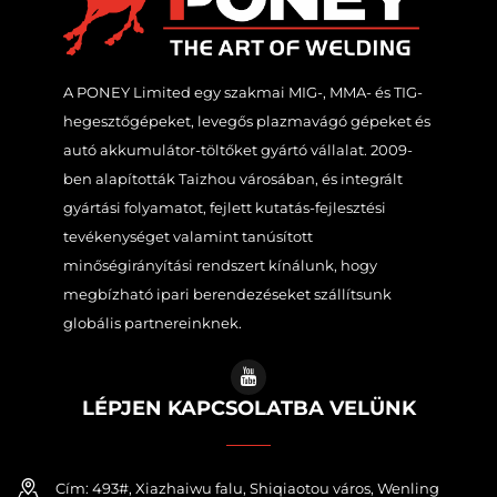
A PONEY Limited egy szakmai MIG-, MMA- és TIG-
hegesztőgépeket, levegős plazmavágó gépeket és
autó akkumulátor-töltőket gyártó vállalat. 2009-
ben alapították Taizhou városában, és integrált
gyártási folyamatot, fejlett kutatás-fejlesztési
tevékenységet valamint tanúsított
minőségirányítási rendszert kínálunk, hogy
megbízható ipari berendezéseket szállítsunk
globális partnereinknek.
LÉPJEN KAPCSOLATBA VELÜNK
Cím: 493#, Xiazhaiwu falu, Shiqiaotou város, Wenling