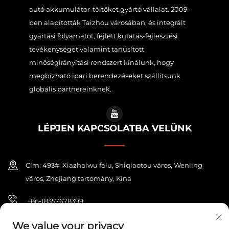
autó akkumulátor-töltőket gyártó vállalat. 2009-
ben alapították Taizhou városában, és integrált
gyártási folyamatot, fejlett kutatás-fejlesztési
tevékenységet valamint tanúsított
minőségirányítási rendszert kínálunk, hogy
megbízható ipari berendezéseket szállítsunk
globális partnereinknek.
LÉPJEN KAPCSOLATBA VELÜNK
Cím: 493#, Xiazhaiwu falu, Shiqiaotou város, Wenling
város, Zhejiang tartomány, Kína
+86-18357678399
[email protected]
We value your privacy