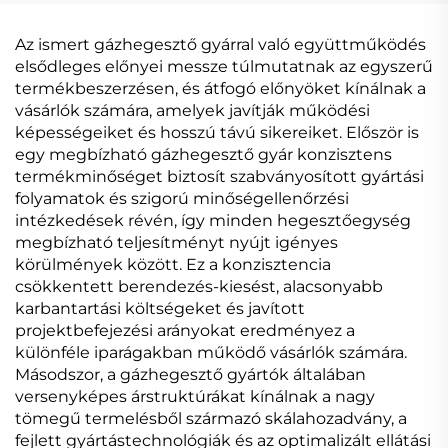
Jelfeldolgozású
vezérlésű szinergikus
Egypulzusos
hegesztőgép
Az ismert gázhegesztő gyárral való együttműködés
Szinergetikus Mig
elsődleges előnyei messze túlmutatnak az egyszerű
Hegesztőgép
termékbeszerzésen, és átfogó előnyöket kínálnak a
vásárlók számára, amelyek javítják működési
képességeiket és hosszú távú sikereiket. Először is
egy megbízható gázhegesztő gyár konzisztens
termékminőséget biztosít szabványosított gyártási
folyamatok és szigorú minőségellenőrzési
intézkedések révén, így minden hegesztőegység
megbízható teljesítményt nyújt igényes
körülmények között. Ez a konzisztencia
csökkentett berendezés-kiesést, alacsonyabb
karbantartási költségeket és javított
projektbefejezési arányokat eredményez a
különféle iparágakban működő vásárlók számára.
Másodszor, a gázhegesztő gyártók általában
versenyképes árstruktúrákat kínálnak a nagy
tömegű termelésből származó skálahozadvány, a
fejlett gyártástechnológiák és az optimalizált ellátási