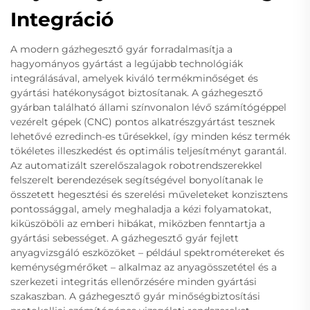
Integráció
A modern gázhegesztő gyár forradalmasítja a
hagyományos gyártást a legújabb technológiák
integrálásával, amelyek kiváló termékminőséget és
gyártási hatékonyságot biztosítanak. A gázhegesztő
gyárban található állami színvonalon lévő számítógéppel
vezérelt gépek (CNC) pontos alkatrészgyártást tesznek
lehetővé ezredinch-es tűrésekkel, így minden kész termék
tökéletes illeszkedést és optimális teljesítményt garantál.
Az automatizált szerelőszalagok robotrendszerekkel
felszerelt berendezések segítségével bonyolítanak le
összetett hegesztési és szerelési műveleteket konzisztens
pontossággal, amely meghaladja a kézi folyamatokat,
kiküszöböli az emberi hibákat, miközben fenntartja a
gyártási sebességet. A gázhegesztő gyár fejlett
anyagvizsgáló eszközöket – például spektrométereket és
keménységmérőket – alkalmaz az anyagösszetétel és a
szerkezeti integritás ellenőrzésére minden gyártási
szakaszban. A gázhegesztő gyár minőségbiztosítási