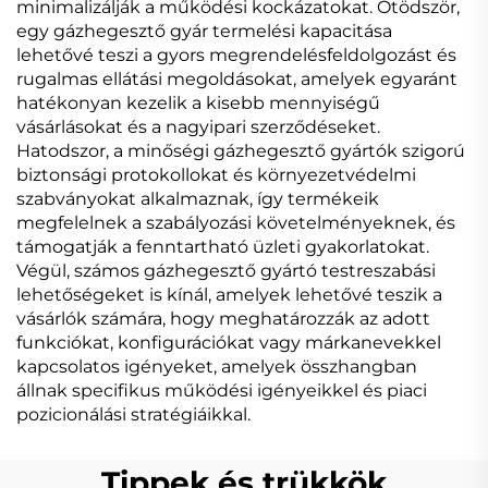
minimalizálják a működési kockázatokat. Ötödször,
egy gázhegesztő gyár termelési kapacitása
lehetővé teszi a gyors megrendelésfeldolgozást és
rugalmas ellátási megoldásokat, amelyek egyaránt
hatékonyan kezelik a kisebb mennyiségű
vásárlásokat és a nagyipari szerződéseket.
Hatodszor, a minőségi gázhegesztő gyártók szigorú
biztonsági protokollokat és környezetvédelmi
szabványokat alkalmaznak, így termékeik
megfelelnek a szabályozási követelményeknek, és
támogatják a fenntartható üzleti gyakorlatokat.
Végül, számos gázhegesztő gyártó testreszabási
lehetőségeket is kínál, amelyek lehetővé teszik a
vásárlók számára, hogy meghatározzák az adott
funkciókat, konfigurációkat vagy márkanevekkel
kapcsolatos igényeket, amelyek összhangban
állnak specifikus működési igényeikkel és piaci
pozicionálási stratégiáikkal.
Tippek és trükkök