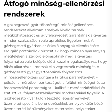
Átfogó minőség-ellenőrzési
rendszerek
A gázhegesztő gyár többrétegű minőségellenőrzési
rendszereket alkalmaz, amelyek kiváló termék
megbízhatóságot és ügyfélegyedést garantálnak a gyártás
minden szakaszában való aprólékos figyelemmel. A
gázhegesztő gyárban az érkező anyagok ellenőrzésére
szolgáló protokollok biztosítják, hogy minden nyersanyag
megfeleljen a szigorú előírásoknak még a gyártási
folyamatba való belépés előtt, ezzel megakadályozva, hogy
hibás alkatrészek rontsák el a végtermék minőségét. A
gázhegesztő gyár gyártósorának folyamatos
minőségellenőrzési pontjai a kritikus paramétereket –
például a méretbeli pontosságot, a felületminőséget és az
összeszerelési pontosságot – kalibrált mérőeszközökkel és
statisztikai folyamatszabályozási módszerekkel figyelik. A
gázhegesztő gyár külön tesztelő létesítményeket
üzemeltet speciális berendezésekkel, amelyek különböző
üzemeltetési körülményeket és terhelési helyzeteket