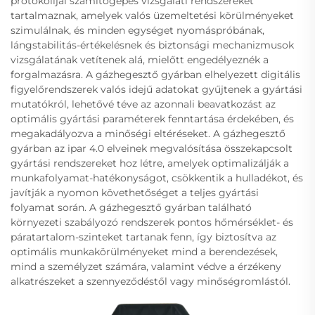
protokolljai számítógépes vizsgálati rendszereket
tartalmaznak, amelyek valós üzemeltetési körülményeket
szimulálnak, és minden egységet nyomáspróbának,
lángstabilitás-értékelésnek és biztonsági mechanizmusok
vizsgálatának vetítenek alá, mielőtt engedélyeznék a
forgalmazásra. A gázhegesztő gyárban elhelyezett digitális
figyelőrendszerek valós idejű adatokat gyűjtenek a gyártási
mutatókról, lehetővé téve az azonnali beavatkozást az
optimális gyártási paraméterek fenntartása érdekében, és
megakadályozva a minőségi eltéréseket. A gázhegesztő
gyárban az ipar 4.0 elveinek megvalósítása összekapcsolt
gyártási rendszereket hoz létre, amelyek optimalizálják a
munkafolyamat-hatékonyságot, csökkentik a hulladékot, és
javítják a nyomon követhetőséget a teljes gyártási
folyamat során. A gázhegesztő gyárban található
környezeti szabályozó rendszerek pontos hőmérséklet- és
páratartalom-szinteket tartanak fenn, így biztosítva az
optimális munkakörülményeket mind a berendezések,
mind a személyzet számára, valamint védve a érzékeny
alkatrészeket a szennyeződéstől vagy minőségromlástól.