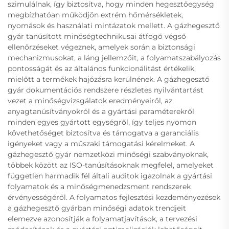
szimulálnak, így biztosítva, hogy minden hegesztőegység
megbízhatóan működjön extrém hőmérsékletek,
nyomások és használati mintázatok mellett. A gázhegesztő
gyár tanúsított minőségtechnikusai átfogó végső
ellenőrzéseket végeznek, amelyek során a biztonsági
mechanizmusokat, a láng jellemzőit, a folyamatszabályozás
pontosságát és az általános funkcionálitást értékelik,
mielőtt a termékek hajózásra kerülnének. A gázhegesztő
gyár dokumentációs rendszere részletes nyilvántartást
vezet a minőségvizsgálatok eredményeiről, az
anyagtanúsítványokról és a gyártási paraméterekről
minden egyes gyártott egységről, így teljes nyomon
követhetőséget biztosítva és támogatva a garanciális
igényeket vagy a műszaki támogatási kérelmeket. A
gázhegesztő gyár nemzetközi minőségi szabványoknak,
többek között az ISO-tanúsításoknak megfelel, amelyeket
független harmadik fél általi auditok igazolnak a gyártási
folyamatok és a minőségmenedzsment rendszerek
érvényességéről. A folyamatos fejlesztési kezdeményezések
a gázhegesztő gyárban minőségi adatok trendjeit
elemezve azonosítják a folyamatjavítások, a tervezési