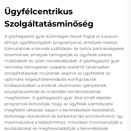
Ügyfélcentrikus
Szolgáltatásminőség
A gázhegesztő gyár különleges helyet foglal el a piacon
átfogó ügyfélszolgálati programjaival, amelyek messze
túlmutatnak a termék szállításán, és tartós partnerségeket
teremtenek, amelyek támogatják az ügyfelek sikeres
működését és üzleti növekedésüket. A gázhegesztő gyár
technikai támogatási csapatai szakértő tanácsadási
szolgáltatásokat nyújtanak, segítve az ügyfeleket az
optimális hegesztőberendezés-konfigurációk
kiválasztásában a konkrét alkalmazási igényeknek,
anyagtípusoknak és működési korlátozásoknak
megfelelően. A gázhegesztő gyár által kínált képzési
programok biztosítják, hogy az ügyfelek személyzete
megfelelő oktatást kapjon a berendezések kezeléséről,
biztonsági eljárásokról és karbantartási protokollokról, így
maximalizálva a teljesítményt, miközben minimalizálják a
kockázatokat és meghosszabbítják a berendezések