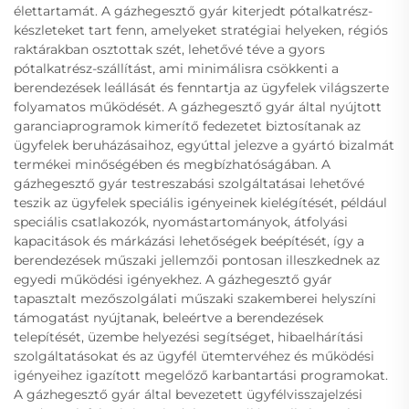
élettartamát. A gázhegesztő gyár kiterjedt pótalkatrész-
készleteket tart fenn, amelyeket stratégiai helyeken, régiós
raktárakban osztottak szét, lehetővé téve a gyors
pótalkatrész-szállítást, ami minimálisra csökkenti a
berendezések leállását és fenntartja az ügyfelek világszerte
folyamatos működését. A gázhegesztő gyár által nyújtott
garanciaprogramok kimerítő fedezetet biztosítanak az
ügyfelek beruházásaihoz, egyúttal jelezve a gyártó bizalmát
termékei minőségében és megbízhatóságában. A
gázhegesztő gyár testreszabási szolgáltatásai lehetővé
teszik az ügyfelek speciális igényeinek kielégítését, például
speciális csatlakozók, nyomástartományok, átfolyási
kapacitások és márkázási lehetőségek beépítését, így a
berendezések műszaki jellemzői pontosan illeszkednek az
egyedi működési igényekhez. A gázhegesztő gyár
tapasztalt mezőszolgálati műszaki szakemberei helyszíni
támogatást nyújtanak, beleértve a berendezések
telepítését, üzembe helyezési segítséget, hibaelhárítási
szolgáltatásokat és az ügyfél ütemtervéhez és működési
igényeihez igazított megelőző karbantartási programokat.
A gázhegesztő gyár által bevezetett ügyfélvisszajelzési