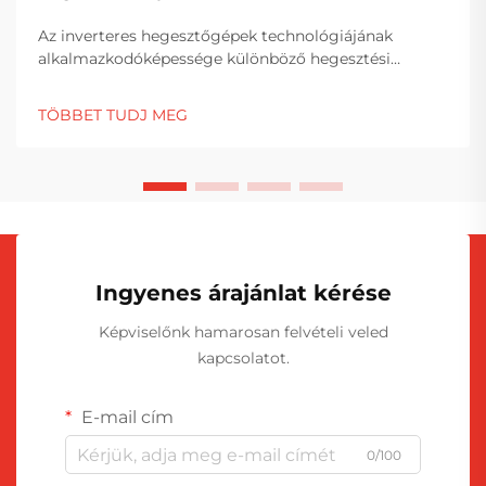
Az inverteres hegesztőgépek technológiájának
alkalmazkodóképessége különböző hegesztési
eljárásokhoz az összetett teljesítményátalakítási
képességeken és a fejlett elektronikus
TÖBBET TUDJ MEG
vezérlőrendszereken alapul. Ellentétben a
hagyományos, transzformátoron alapuló
hegesztőgépekkel, az inverteres hegesztőgépek...
Ingyenes árajánlat kérése
Képviselőnk hamarosan felvételi veled
kapcsolatot.
E-mail cím
0/100