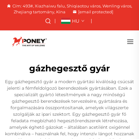
Cím: 493#, Xiazhaiwu falu, Shiqiaotou város, Wenling város,
Zhejiang tartomány, Kína
[email protected]
HU
gázhegesztő gyár
Egy gázhegesztő gyár a modern gyártási kiválóság csúcsát
jelenti a fémfeldolgozó berendezések gyártásában. Ezek a
specializált gyártó létesítmények a nagy minőségű
gázhegesztő berendezések tervezésére, gyártására és
forgalmazására összpontosítanak, amelyek világszerte
szolgálják az ipari szektort. Egy gázhegesztő gyár fő
feladata megbízható hegesztőrendszerek létrehozása,
amelyek éghető gázokat – általában acetilént oxigénnel
kombinálva – használnak fel, hogy intenzív lángot hozzanak