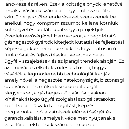
lánc-kezelés révén. Ezek a költségelőnyök lehetővé
teszik a vásárlók számára, hogy professzionális
szintű hegesztőberendezéseket szerezzenek be
anélkül, hogy kompromisszumot kellene kötniük
költségvetési korlátaikkal vagy a projektjük
jövedelmezőségével. Harmadszor, a megbízható
gázhegesztő gyártók kiterjedt kutatási és fejlesztési
képességekkel rendelkeznek, és folyamatosan új
funkciókat és fejlesztéseket vezetnek be az
ügyfélvisszajelzések és az iparági trendek alapján. Ez
az innovációs elköteleződés biztosítja, hogy a
vásárlók a legmodernebb technológiát kapják,
amely növeli a hegesztés hatékonyságát, biztonsági
szabványait és működési sokoldalúságát.
Negyedszer, a gázhegesztő gyártók gyakran
kínálnak átfogó ügyfélszolgálati szolgáltatásokat,
ideértve a műszaki támogatást, képzési
programokat, pótalkatrészek elérhetőségét és
garanciavállalást, amelyek védelmet nyújtanak a
vásárlói befektetések számára, miközben