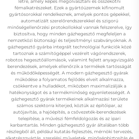
létre, amely képes megolvasztani és összekötni
fémalkatrészeket. Ezek a gyártóüzemek kifinomult
gyártósorokkal rendelkeznek, amelyek pontos gépekkel,
automatizált szerelőrendszerekkel és szigorú
minőségellenőrzési protokollokkal vannak felszerelve, így
biztosítva, hogy minden gázhegesztő megfeleljen a
nemzetközi biztonsági és teljesítményi szabványoknak. A
gázhegesztő gyárba integrált technológiai funkciók közé
tartoznak a számítógéppel vezérelt vágórendszerek,
robotos hegesztőállomások, valamint fejlett anyagvizsgáló
berendezések, amelyek ellenőrzik a termékek tartósságát
és működőképességét. A modern gázhegesztő gyárak
működése a folyamatos fejlődés elveit alkalmazza,
csökkentve a hulladékot, miközben maximalizálják a
hatékonyságot és a termékminőség egyenletességét. A
gázhegesztő gyárak termékeinek alkalmazási területe
számos szektorra kiterjed, köztük az építőipar, az
autójavítás, a hajóépítés, a csővezeték-berendezések
telepítése, a művészi fémfeldolgozás és az ipari
karbantartás. Minden gázhegesztő gyár általában több
részlegből áll, például kutatás-fejlesztés, mérnöki tervezés,
alkatrészgyártás, szerelési műveletek, minőségbiztosítás és