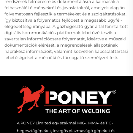
rendszerek felmérésre és dokumentálásra alkalmasak a
felhasználói élményekről és javaslatokról, amelyek alapján
folyamatosan fejlesztik a termékeket és a szolgáltatásokat,
így biztosítva a folyamatos fejlődést a magasabb ügyfél-
elégedettség irányába. A gázhegesztő gyár által fenntartott
digitális kommunikációs platformok lehetővé teszik a
zavartalan információcsere folyamatát, ideértve a műszaki
dokumentációk elérését, a megrendelések állapotának
naprakész információit, valamint közvetlen kapcsolattartási
lehetőségeket a mérnöki és támogató személyzet felé.
A PONEY Limited egy szakmai MIG-, MMA- és TIG-
hegesztőgépeket, levegős plazmavágó gépeket és