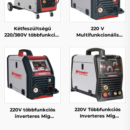
Kétfeszültségű
220 V
220/380V többfunkciós
Multifunkcionális
Mig hegesztőgép Mig-
Inverteres MIG
250 dupla impulzusos
Hegesztőgép Mig-200
digitális szabályozású
Kettős Impulzus LCD
szinergikus
Digitális Szabályozású
hegesztőgép
Szinkronizált MIG
Hegesztőgép
220V Többfunkciós
220V többfunkciós
Inverteres Mig
inverteres Mig
Hegesztőgép Mig-164
hegesztőgép Mig-200
Digitális
egypulzusos digitális