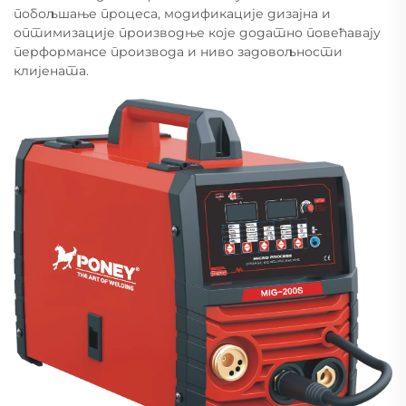
побољшање процеса, модификације дизајна и
оптимизације производње које додатно повећавају
перформансе производа и ниво задовољности
клијената.