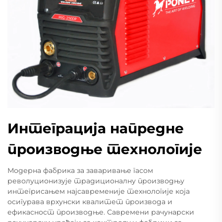
Интеграција напредне
производње технологије
Модерна фабрика за заваривање гасом
револуционизује традиционалну производњу
интегрисањем најсавременије технологије која
осигурава врхунски квалитет производа и
ефикасност производње. Савремени рачунарски