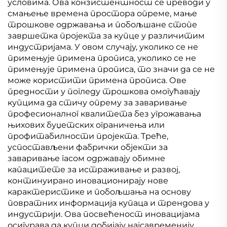
условима. Ова конзистентност се преводи у
смањење времена простора опреме, мање
трошкове одржавања и побољшане стопе
завршетка пројекта за купце у различитим
индустријама. У овом случају, уколико се не
примењује примена прописа, уколико се не
примењује примена прописа, то значи да се не
може користити примена прописа. Ове
предности у погледу трошкова омогућавају
купцима да стичу опрему за заваривање
професионалног квалитета без угрожавања
њихових буџетских ограничења или
профитабилности пројекта. Треће,
успостављени фабрички објекти за
заваривање гасом одржавају обимне
капацитете за истраживање и развој,
континуирано иновационирају нове
карактеристике и побољшања на основу
повратних информација купаца и трендова у
индустрији. Ова посвећеност иновацијама
осигурава да купци добијају најсавременију