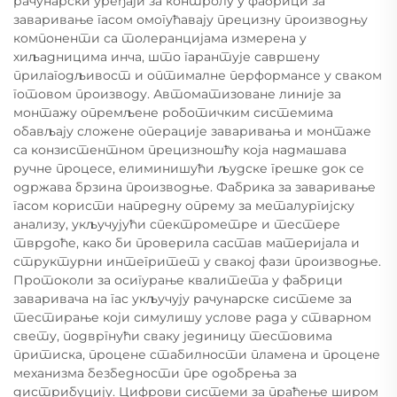
рачунарски уређаји за контролу у фабрици за
заваривање гасом омогућавају прецизну производњу
компоненти са толеранцијама измерена у
хиљадницима инча, што гарантује савршену
прилагодљивост и оптималне перформансе у сваком
готовом производу. Автоматизоване линије за
монтажу опремљене роботичким системима
обављају сложене операције заваривања и монтаже
са конзистентном прецизношћу која надмашава
ручне процесе, елиминишући људске грешке док се
одржава брзина производње. Фабрика за заваривање
гасом користи напредну опрему за металургијску
анализу, укључујући спектрометре и тестере
тврдоће, како би проверила састав материјала и
структурни интегритет у свакој фази производње.
Протоколи за осигурање квалитета у фабрици
заваривача на гас укључују рачунарске системе за
тестирање који симулишу услове рада у стварном
свету, подвргнући сваку јединицу тестовима
притиска, процене стабилности пламена и процене
механизма безбедности пре одобрења за
дистрибуцију. Цифрови системи за праћење широм