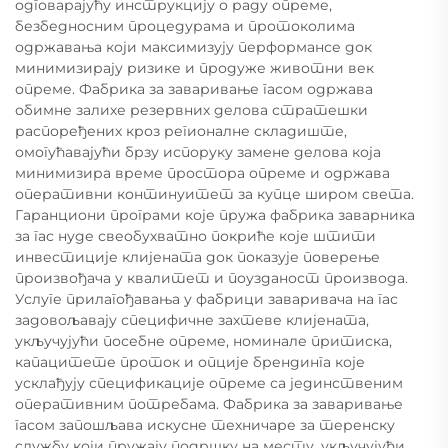
одговарајућу инструкцију о раду опреме,
безбедносним процедурама и протоколима
одржавања који максимизују перформансе док
минимизирају ризике и продуже животни век
опреме. Фабрика за заваривање гасом одржава
обимне залихе резервних делова стратешки
распоређених кроз регионалне складиште,
омогућавајући брзу испоруку замене делова која
минимизира време простора опреме и одржава
оперативни континуитет за купце широм света.
Гаранциони програми које пружа фабрика заварника
за гас нуде свеобухватно покриће које штити
инвестиције клијената док показује поверење
произвођача у квалитет и поузданост производа.
Услуге прилагођавања у фабрици заваривача на гас
задовољавају специфичне захтеве клијената,
укључујући посебне опреме, номинале притиска,
капацитете проток и опције брендинга које
усклађују спецификације опреме са јединственим
оперативним потребама. Фабрика за заваривање
гасом запошљава искусне техничаре за теренску
службу који пружају подршку на месту, укључујући