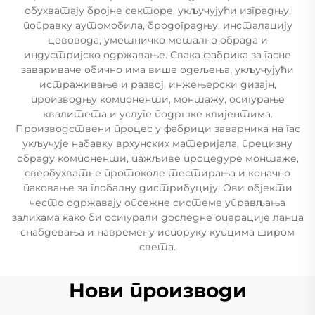
обухватају бројне секторе, укључујући изградњу,
поправку аутомобила, бродоградњу, инсталацију
цевовода, уметничко метално обрада и
индустријско одржавање. Свака фабрика за гасне
завариваче обично има више одељења, укључујући
истраживање и развој, инжењерски дизајн,
производњу компоненти, монтажу, осигурање
квалитета и услуге подршке клијентима.
Производствени процес у фабрици заварника на гас
укључује набавку врхунских материјала, прецизну
обраду компоненти, пажљиве процедуре монтаже,
свеобухватне протоколе тестирања и коначно
паковање за глобалну дистрибуцију. Ови објекти
често одржавају опсежне системе управљања
залихама како би осигурали доследне операције ланца
снабдевања и навремену испоруку купцима широм
света.
Нови производи