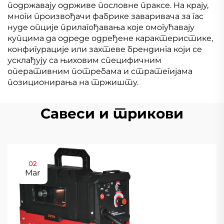
подржавају одрживе пословне праксе. На крају,
многи произвођачи фабрике заваривача за гас
нуде опције прилагођавања које омогућавају
купцима да одреде одређене карактеристике,
конфигурације или захтеве брендинга који се
усклађују са њиховим специфичним
оперативним потребама и стратегијама
позиционирања на тржишту.
Савеси и трикови
02
Mar