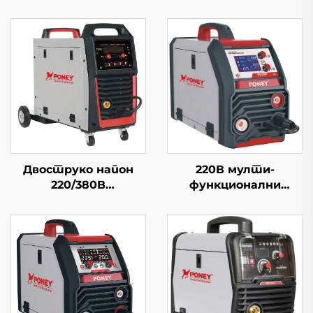
Двоструко напон
220В мулти-
220/380В
функционални
мултифункционална
инвертер Миг
Миг машина за
заваривачка машина
заваривање Миг-250
Миг-200 Двоструки
Двоструко импулсна
импулс ЛЦД
дигитална контрола
дигитална контрола
Синергична машина
Синергична Миг
за заваривање
заваривачка машина