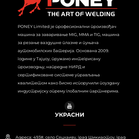
PONEY Limited је професионални произвођач
машина за заваривање MIG, MMA и TIG, машина
за резање ваздушне плазме и пуњача
аутомобилских батерија. Основана 2009.
године у Тајџоу, пружамо интегрисану
производњу, напредне НИРД и
сертификоване системе управљања
квалитетом како бисмо испоручили поуздану
индустријску опрему глобалним партнерима.
УКРАСНИ
Адреса: 493#, село Сяцхаиву, град Шикиаотоу, град