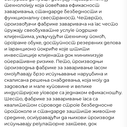
технологију која повећава ефикасност
заваривања, стандарде безбедности и
функционалну свестраност. Четврто,
произвођачи фабрике заваривача на гас често
пружају свеобухватне услуге подршке
клијентима, укључујући техничку помоћ,
програме обуке, доступност резервних делова
и гаранционо покриће које штити
инвестиције клијената док минимизује
оперативне ризике. Пето, производњи
производња фабрике за заваривање гасом
омогућавају брзо испуњавање наруџбина и
скалисана решења снабдевања, која могу да
задовоље и мале куповине и велике
индустријске уговоре са једнаком ефикасношћу.
Шесто, фабрике за заваривање гаса са
квалитетом спроводе строге безбедносне
протоколе и стандарде заштите животне
средине, осигуравајући да њихови производи
испуњавају регулаторне захтеве, док