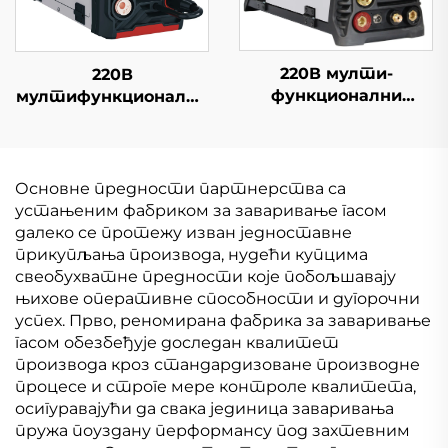
220В мулти-
220В
функционални
мултифункционални
инвертер Миг
инвертер Миг
Велдер Миг-164
машина за
Дигитална контрола
заваривање Миг-200
сигнала Једини
Сингл импулс
Основне предности партнерства са
импулс Синергична
дигитална контрола
устањеним фабриком за заваривање гасом
Миг Велдер машина
Синергична машина
далеко се протежу изван једноставне
за заваривање
прикупљања производа, нудећи купцима
свеобухватне предности које побољшавају
њихове оперативне способности и дугорочни
успех. Прво, реномирана фабрика за заваривање
гасом обезбеђује доследан квалитет
производа кроз стандардизоване производне
процесе и строге мере контроле квалитета,
осигуравајући да свака јединица заваривања
пружа поуздану перформансу под захтевним