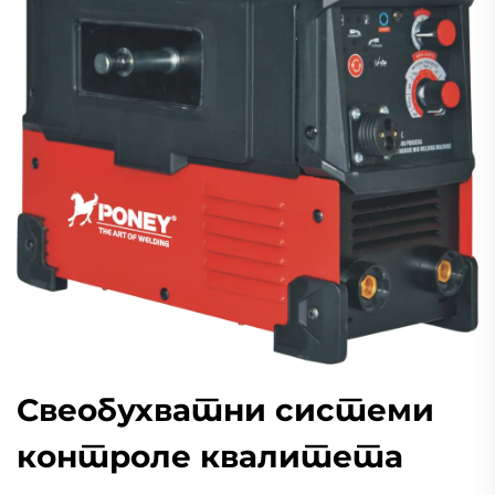
Свеобухватни системи
контроле квалитета