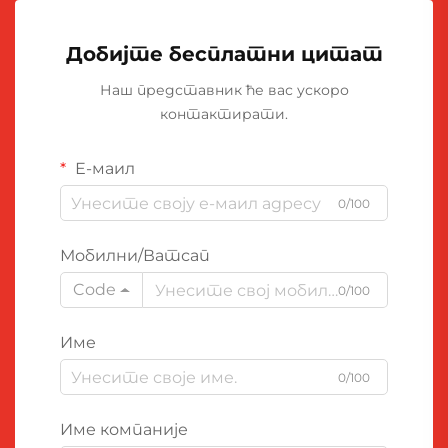
Добијте бесплатни цитат
Наш представник ће вас ускоро
контактирати.
Е-маил
0/100
Мобилни/Ватсап
Code
0/100
Име
0/100
Име компаније