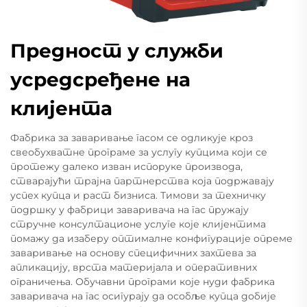
Предност у служби
усредсређене на
клијента
Фабрика за заваривање гасом се одликује кроз
свеобухватне програме за услугу купцима који се
протежу далеко изван испоруке производа,
стварајући трајна партнерства која подржавају
успех купца и раст бизниса. Тимови за техничку
подршку у фабрици заваривача на гас пружају
стручне консултационе услуге које клијентима
помажу да изаберу оптималне конфигурације опреме
заваривање на основу специфичних захтева за
апликацију, врста материјала и оперативних
ограничења. Обучавни програми које нуди фабрика
заваривача на гас осигурају да особље купца добије