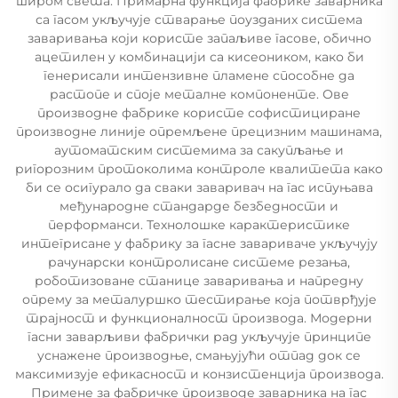
широм света. Примарна функција фабрике заварника
са гасом укључује стварање поузданих система
заваривања који користе запаљиве гасове, обично
ацетилен у комбинацији са кисеоником, како би
генерисали интензивне пламене способне да
растопе и споје металне компоненте. Ове
производне фабрике користе софистициране
производне линије опремљене прецизним машинама,
аутоматским системима за сакупљање и
ригорозним протоколима контроле квалитета како
би се осигурало да сваки заваривач на гас испуњава
међународне стандарде безбедности и
перформанси. Технолошке карактеристике
интегрисане у фабрику за гасне завариваче укључују
рачунарски контролисане системе резања,
роботизоване станице заваривања и напредну
опрему за металуршко тестирање која потврђује
трајност и функционалност производа. Модерни
гасни заварљиви фабрички рад укључује принципе
уснажене производње, смањујући отпад док се
максимизује ефикасност и конзистенција производа.
Примене за фабричке производе заварника на гас