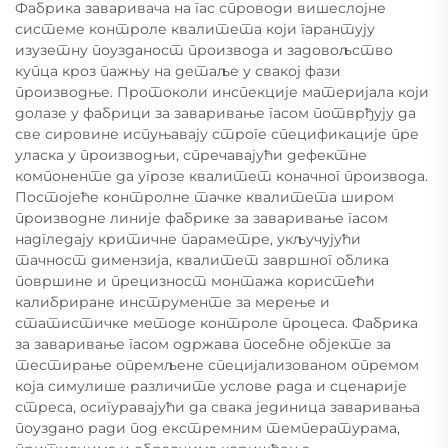
Фабрика заваривача на гас спроводи вишеслојне
системе контроле квалитета који гарантују
изузетну поузданост производа и задовољство
купца кроз пажњу на детаље у свакој фази
производње. Протоколи инспекције материјала који
долазе у фабрици за заваривање гасом потврђују да
све сировине испуњавају строге спецификације пре
уласка у производњи, спречавајући дефектне
компоненте да угрозе квалитет коначног производа.
Постојеће контролне тачке квалитета широм
производне линије фабрике за заваривање гасом
надгледају критичне параметре, укључујући
тачност димензија, квалитет завршног облика
површине и прецизност монтажа користећи
калибриране инструменте за мерење и
статистичке методе контроле процеса. Фабрика
за заваривање гасом одржава посебне објекте за
тестирање опремљене специјализованом опремом
која симулише различите услове рада и сценарије
стреса, осигуравајући да свака јединица заваривања
поуздано ради под екстремним температурама,