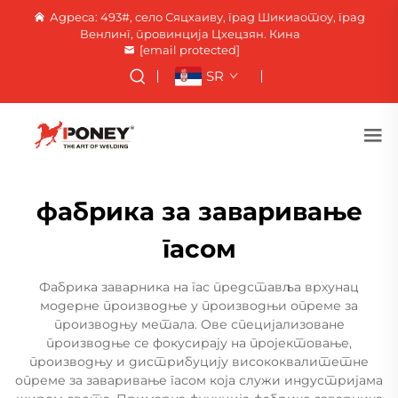
Адреса: 493#, село Сяцхаиву, град Шикиаотоу, град
Венлинг, провинција Цхецзян. Кина
[email protected]
SR
фабрика за заваривање
гасом
Фабрика заварника на гас представља врхунац
модерне производње у производњи опреме за
производњу метала. Ове специјализоване
производње се фокусирају на пројектовање,
производњу и дистрибуцију висококвалитетне
опреме за заваривање гасом која служи индустријама