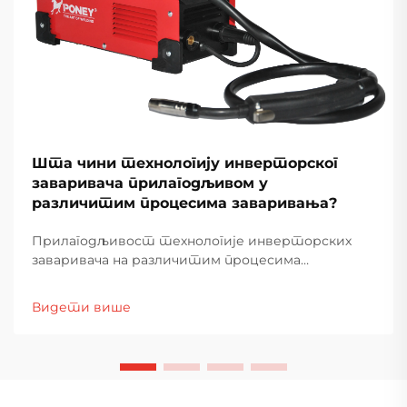
Шта чини технологију инверторског
заваривача прилагодљивом у
различитим процесима заваривања?
Прилагодљивост технологије инверторских
заваривача на различитим процесима
заваривања произилази из њених
софистицираних могућности конверзије снаге и
Видети више
напредних електронских система за контролу.
За разлику од традиционалних машина за
заваривање на бази трансформатора,
инвертор са...