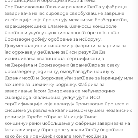
притисцима и обрасцима коришћења.
Сертификовани техничари квалитета у фабрици
заваривача на гас спроводе свеобухватне завршне
инспекције које процењују механизме безбедности,
карактеристике пламена, тачност контроле
проток и укупну функционалност пре него што
производи добију одобрење за испоруку.
Документациони системи у фабрици заварника за
гас одржавају детаљне записи резултата
испитивања квалитета, сертификација
материјала и производних параметара за сваку
произведену јединицу, омогућавајући потпуну
тражимост и подржавајући захтеве за гаранцију или
захтеве за техничку подршку. Фабрика за
заваривање гасом придржава се међународних
стандарда квалитета, укључујући ИСО
сертификације које валидују производне процесе и
системе управљања квалитетом путем независних
ревизија треће стране. Иницијативе
континуираног побољшања у фабрици заваривача на
гас анализирају трендове у квалитету података
како би се идентификовале могућности за