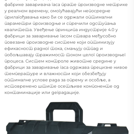
фабрике заваривача гаса прате производне метрике
у реалном времену, омогућавајући непосредне
прилагођавања како би се одржали оптимални
параметри производње и спречили одступања
квалитета. Увеђење принципа индустрије 4.0 у
фабрици за заваривање гасом ствара међусобно
повезане производне системе који оптимизују
ефикасност радног тока, смањују отпад и
побољшавају тражимост током целог производњег
процеса. Систем контроле животне средине у
фабрици за заваривање гаса одржава прецизне нивое
температуре и влажности који обезбеђују
оптималне услове рада за опрему и особље, а
истовремено штите осетљиве компоненте од
контаминације или деградације.