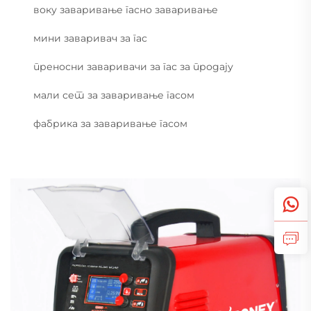
воку заваривање гасно заваривање
мини заваривач за гас
преносни заваривачи за гас за продају
мали сет за заваривање гасом
фабрика за заваривање гасом