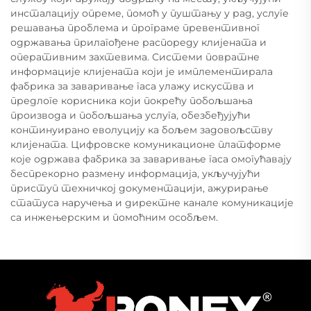
инсталацију опреме, помоћ у пуштању у рад, услуге
решавања проблема и програме превентивног
одржавања прилагођене распореду клијената и
оперативним захтевима. Системи повратне
информације клијената који је имплементирала
фабрика за заваривање гаса улажу искуства и
предлоге корисника који покрећу побољшања
производа и побољшања услуга, обезбеђујући
континуирано еволуцију ка бољем задовољству
клијената. Цифровске комуникационе платформе
које одржава фабрика за заваривање гаса омогућавају
беспрекорно размену информација, укључујући
приступ техничкој документацији, ажурирање
статуса наручења и директне канале комуникације
са инжењерским и помоћним особљем.