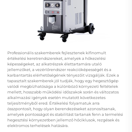
Professionális szakemberek fejlesztenek kifinomult
értékelési keretrendszereket, amelyek a hőkezelési
képességeket, az alkatrészek élettartamára utaló
jellemzőket, a vezérlőrendszer reakcióképességét és a
karbantartás elérhetőségének tényezőit vizsgálják. Ezek a
tapasztalt szakemberek jól tudják, hogy egy hegesztőgép
valódi megbízhatósága a különböző környezeti feltételek
mellett, hosszabb működési időszakok során és változatos
alkalmazási igények esetén mutatott következetes
teljesítményből ered. Értékelési folyamatuk arra
összpontosít, hogy olyan berendezéseket azonosítsanak,
amelyek pontosságot és stabilitást tartanak fenn a termelési
hegesztési környezetben jellemző hőciklusok, rezgések és
elektromos terhelések hatására.