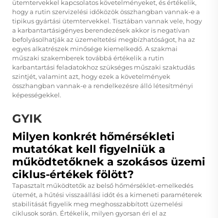
ütemtervekkel kapcsolatos követelményeket, és értékelik,
hogy a rutin szervizelési időközök összhangban vannak-e a
tipikus gyártási ütemtervekkel. Tisztában vannak vele, hogy
a karbantartásigényes berendezések akkor is negatívan
befolyásolhatják az üzemeltetési megbízhatóságot, ha az
egyes alkatrészek minősége kiemelkedő. A szakmai
műszaki szakemberek továbbá értékelik a rutin
karbantartási feladatokhoz szükséges műszaki szaktudás
szintjét, valamint azt, hogy ezek a követelmények
összhangban vannak-e a rendelkezésre álló létesítményi
képességekkel.
GYIK
Milyen konkrét hőmérsékleti
mutatókat kell figyelniük a
működtetőknek a szokásos üzemi
ciklus-értékek fölött?
Tapasztalt működtetők az belső hőmérséklet-emelkedés
ütemét, a hűtési visszaállási időt és a kimeneti paraméterek
stabilitását figyelik meg meghosszabbított üzemelési
ciklusok során. Értékelik, milyen gyorsan éri el az