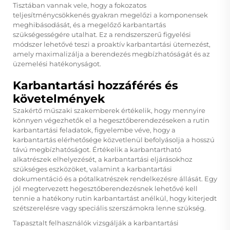
Tisztában vannak vele, hogy a fokozatos
teljesítménycsökkenés gyakran megelőzi a komponensek
meghibásodását, és a megelőző karbantartás
szükségességére utalhat. Ez a rendszerszerű figyelési
módszer lehetővé teszi a proaktív karbantartási ütemezést,
amely maximalizálja a berendezés megbízhatóságát és az
üzemelési hatékonyságot.
Karbantartási hozzáférés és
követelmények
Szakértő műszaki szakemberek értékelik, hogy mennyire
könnyen végezhetők el a hegesztőberendezéseken a rutin
karbantartási feladatok, figyelembe véve, hogy a
karbantartás elérhetősége közvetlenül befolyásolja a hosszú
távú megbízhatóságot. Értékelik a karbantartható
alkatrészek elhelyezését, a karbantartási eljárásokhoz
szükséges eszközöket, valamint a karbantartási
dokumentáció és a pótalkatrészek rendelkezésre állását. Egy
jól megtervezett hegesztőberendezésnek lehetővé kell
tennie a hatékony rutin karbantartást anélkül, hogy kiterjedt
szétszerelésre vagy speciális szerszámokra lenne szükség.
Tapasztalt felhasználók vizsgálják a karbantartási