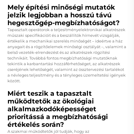
Mely építési minőségi mutatók
jelzik legjobban a hosszú távú
hegesztőgép-megbízhatóságot?
Tapasztalt operátorok a teljesítményelektronikai alkatrészek
műszaki specifikációit és a beszállítók hírnevét vizsgálják,
értékelik a mechanikai szerelés minőségét – ideértve a ház
anyagait és a rögzítőelemek minőségi osztályát –, valamint a
belső vezeték-elrendezést és az alkatrészek rögzítési
technikáit. Továbbá fontos megbízhatósági mutatóknak
tekintik a karbantartási hozzáférhetőséget, az alkatrészek
cseréjének lehetőségét, valamint az össztervezési tartalékot
a névleges teljesítmény és a tényleges üzemeltetési igények
között.
Miért teszik a tapasztalt
működtetők az ökológiai
alkalmazkodóképességet
prioritássá a megbízhatósági
értékelés során?
A szakmai működtetők jól tudják, hogy az