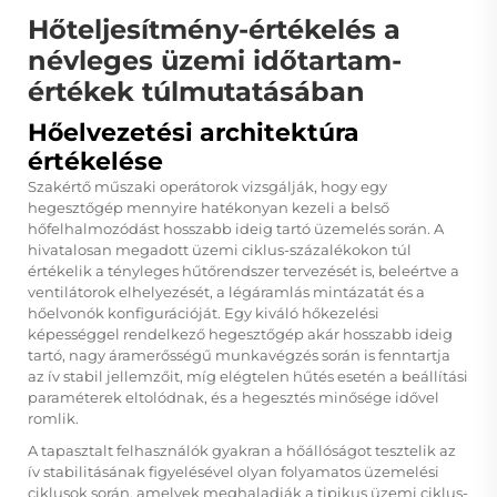
Hőteljesítmény-értékelés a
névleges üzemi időtartam-
értékek túlmutatásában
Hőelvezetési architektúra
értékelése
Szakértő műszaki operátorok vizsgálják, hogy egy
hegesztőgép mennyire hatékonyan kezeli a belső
hőfelhalmozódást hosszabb ideig tartó üzemelés során. A
hivatalosan megadott üzemi ciklus-százalékokon túl
értékelik a tényleges hűtőrendszer tervezését is, beleértve a
ventilátorok elhelyezését, a légáramlás mintázatát és a
hőelvonók konfigurációját. Egy kiváló hőkezelési
képességgel rendelkező hegesztőgép akár hosszabb ideig
tartó, nagy áramerősségű munkavégzés során is fenntartja
az ív stabil jellemzőit, míg elégtelen hűtés esetén a beállítási
paraméterek eltolódnak, és a hegesztés minősége idővel
romlik.
A tapasztalt felhasználók gyakran a hőállóságot tesztelik az
ív stabilitásának figyelésével olyan folyamatos üzemelési
ciklusok során, amelyek meghaladják a tipikus üzemi ciklus-