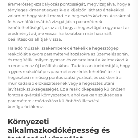
áramerősség-szabályozás pontosságát, megvizsgálva, hogy a
tényleges kimenet egyezik-e a kijelzőn látható értékekkel,
valamint hogy stabil marad-e a hegesztés közben. A szakmai
felhasználók továbbá vizsgálják a paraméterek
ismételhetőségét, azaz azt, hogy a hegesztőgép ugyanazt az
eredményt adja-e vissza, ha korábban már használt
beállításokra állítják vissza.
Haladó műszaki szakemberek értékelik a hegesztőgép
reakcióját a gyors paraméterváltozásokra az üzemelés során,
és megítélik, milyen gyorsan és zavartalanul alkalmazkodik
a rendszer az új beállításokhoz. Tudatosan tudatosítják, hogy
a gyors reakcióképes paramétervezérlés lehetővé teszi a
hegesztési minőség pontos szabályozását, és csökkenti a
munkadarab előkészítésének vagy a hegesztés utáni
javítások szükségességét. Ez a reakcióképesség különösen
fontos a gyártási környezetben, ahol gyakran szükséges a
paraméterek módosítása különböző illesztési
konfigurációkhoz.
Környezeti
alkalmazkodóképesség és