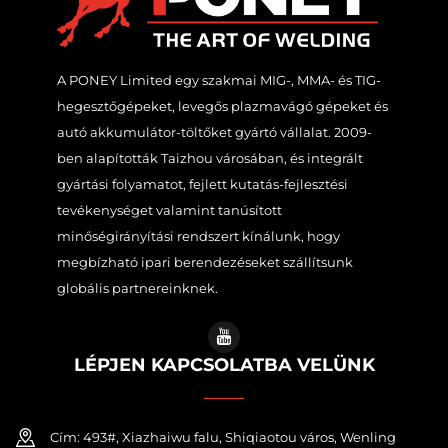
A PONEY Limited egy szakmai MIG-, MMA- és TIG-
hegesztőgépeket, levegős plazmavágó gépeket és
autó akkumulátor-töltőket gyártó vállalat. 2009-
ben alapították Taizhou városában, és integrált
gyártási folyamatot, fejlett kutatás-fejlesztési
tevékenységet valamint tanúsított
minőségirányítási rendszert kínálunk, hogy
megbízható ipari berendezéseket szállítsunk
globális partnereinknek.
LÉPJEN KAPCSOLATBA VELÜNK
Cím: 493#, Xiazhaiwu falu, Shiqiaotou város, Wenling