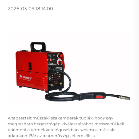
2026-03-09 18:14:00
A tapasztalt műszaki szakemberek tudják, hogy egy
megbízható hegesztőgép kiválasztásához messze túl kell
tekinteni a termékkatalógusokban szokásos műszaki
adatokon. Bár az áramerősség-jellemzők, a