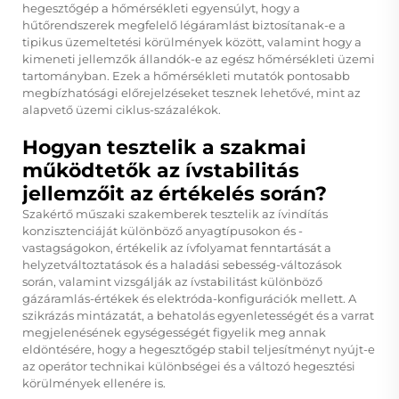
hegesztőgép a hőmérsékleti egyensúlyt, hogy a
hűtőrendszerek megfelelő légáramlást biztosítanak-e a
tipikus üzemeltetési körülmények között, valamint hogy a
kimeneti jellemzők állandók-e az egész hőmérsékleti üzemi
tartományban. Ezek a hőmérsékleti mutatók pontosabb
megbízhatósági előrejelzéseket tesznek lehetővé, mint az
alapvető üzemi ciklus-százalékok.
Hogyan tesztelik a szakmai
működtetők az ívstabilitás
jellemzőit az értékelés során?
Szakértő műszaki szakemberek tesztelik az ívindítás
konzisztenciáját különböző anyagtípusokon és -
vastagságokon, értékelik az ívfolyamat fenntartását a
helyzetváltoztatások és a haladási sebesség-változások
során, valamint vizsgálják az ívstabilitást különböző
gázáramlás-értékek és elektróda-konfigurációk mellett. A
szikrázás mintázatát, a behatolás egyenletességét és a varrat
megjelenésének egységességét figyelik meg annak
eldöntésére, hogy a hegesztőgép stabil teljesítményt nyújt-e
az operátor technikai különbségei és a változó hegesztési
körülmények ellenére is.