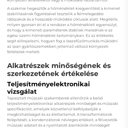
A szakmai hegesztők a hőmérséklet-kiegyenlítést a kimenet
stabilitásának figyelésével tesztelik a felmelegedési
időszakok és a hosszabb működési ciklusok alatt. Megítélik,
milyen gyorsan éri el a rendszer a hőmérsékleti egyensúlyt,
és hogy a kimeneti paraméterek stabilak maradnak-e az
egész üzemi hőmérséklet-tartományban. Ez az értékelés
segít előrejelezni, hogyan fog a
összefűzőmunkás
működni
az ipari gyártóüzemekben jellemző változó környezeti
feltételek mellett.
Alkatrészek minőségének és
szerkezetének értékelése
Teljesítményelektronikai
vizsgálat
Tapasztalt műszaki szakemberek ellenőrzik a belső
teljesítményelektronikai alkatrészek minőségét és műszaki
specifikációit, amelyek közvetlenül befolyásolják a
megbízhatóságot és az élettartamot. A transzformátorok
felépítését, a kondenzátorok névleges értékeit, a félvezetők
műszaki adatait és a nyomtatott áramkörök minőségét