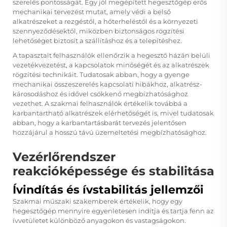
szerelés pontosságát. Egy jól megépített hegesztőgép erős
mechanikai tervezést mutat, amely védi a belső
alkatrészeket a rezgéstől, a hőterheléstől és a környezeti
szennyeződésektől, miközben biztonságos rögzítési
lehetőséget biztosít a szállításhoz és a telepítéshez.
A tapasztalt felhasználók ellenőrzik a hegesztő házán belüli
vezetékvezetést, a kapcsolatok minőségét és az alkatrészek
rögzítési technikáit. Tudatosak abban, hogy a gyenge
mechanikai összeszerelés kapcsolati hibákhoz, alkatrész-
károsodáshoz és idővel csökkenő megbízhatósághoz
vezethet. A szakmai felhasználók értékelik továbbá a
karbantartható alkatrészek elérhetőségét is, mivel tudatosak
abban, hogy a karbantartásbarát tervezés jelentősen
hozzájárul a hosszú távú üzemeltetési megbízhatósághoz.
Vezérlőrendszer
reakcióképessége és stabilitása
Ívindítás és ívstabilitás jellemzői
Szakmai műszaki szakemberek értékelik, hogy egy
hegesztőgép mennyire egyenletesen indítja és tartja fenn az
ívvetületet különböző anyagokon és vastagságokon.