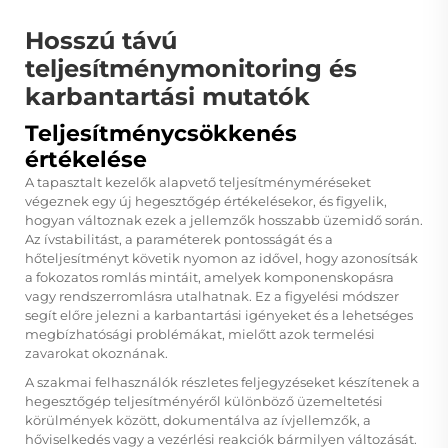
Hosszú távú
teljesítménymonitoring és
karbantartási mutatók
Teljesítménycsökkenés
értékelése
A tapasztalt kezelők alapvető teljesítményméréseket
végeznek egy új hegesztőgép értékelésekor, és figyelik,
hogyan változnak ezek a jellemzők hosszabb üzemidő során.
Az ívstabilitást, a paraméterek pontosságát és a
hőteljesítményt követik nyomon az idővel, hogy azonosítsák
a fokozatos romlás mintáit, amelyek komponenskopásra
vagy rendszerromlásra utalhatnak. Ez a figyelési módszer
segít előre jelezni a karbantartási igényeket és a lehetséges
megbízhatósági problémákat, mielőtt azok termelési
zavarokat okoznának.
A szakmai felhasználók részletes feljegyzéseket készítenek a
hegesztőgép teljesítményéről különböző üzemeltetési
körülmények között, dokumentálva az ívjellemzők, a
hőviselkedés vagy a vezérlési reakciók bármilyen változását.