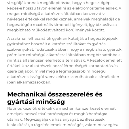
vizsgálják annak megállapítására, hogy a hegesztőgép
képes-e hosszú távon ellenállni az elektromos terhelésnek. A
magas minőségű alkatrészek általában konzervatív
névleges értékekkel rendelkeznek, amelyek meghaladják a
hegesztőgép maximális kimeneti igényeit, így biztosítva a
megbízható működést változó körülmények között.
A szakmai felhasználók gyakran kutatják a hegesztőgépek
gyártásához használt alkatrész-szállítókat és gyártási
szabványokat. Tudatosak abban, hogy a megbízható gyártók
prémium minőségű alkatrészei általában megbízhatóbbak,
mint az általánosan elérhető alternatívák. A kezelők emellett
értékelik az alkatrészek hozzáférhetőségét karbantartás és
cseré céljából, mivel még a legmagasabb minőségű
alkatrészek is végül szervizelésre szorulhatnak a kíméletlen
ipari alkalmazásokban.
Mechanikai összeszerelés és
gyártási minőség
Rutinos kezelők értékelik a mechanikai szerkezet elemeit,
amelyek hosszú távú tartósságra és megbízhatóságra
utalnak. Megvizsgálják a ház anyagát, az illesztések
kialakítását, a rögzítőelemek minőségét, valamint az egész