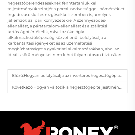
hegesztőberendezéseknek fenntartaniuk kell
teljesítményük szintjét a porral, nedvességgel, hőmérséklet-
ingadozásokkal és rezgésekkel szemben is, amelyek
jellemzők az ipari környezetekre. A szennyeződés-
ellenállást, a páratartalom-ellenállást és a szállítási
tartósságot értékelik, mivel az ökológiai
alkalmazkodóképesség közvetlenül befolyásolja a
karbantartási igényeket és az üzemeltetési
megbízhatóságot a gyakorlati alkalmazásokban, ahol az
ideális körülményeket nem lehet folyamatosan biztosítani.
Előző:
Hogyan befolyásolja az inverteres hegesztőgép az energiatakarékosságot folyamatos hegesztési feladatoknál?
Következő:
Hogyan változik a hegesztőgép teljesítménye a javítási munkáktól a gyártási feladatokig?