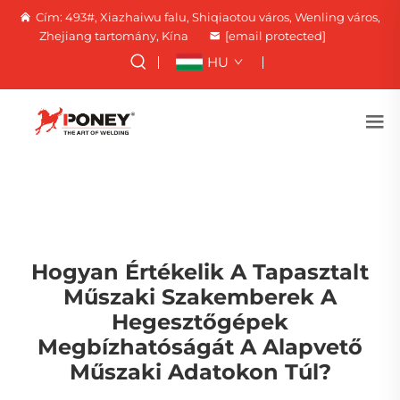
Cím: 493#, Xiazhaiwu falu, Shiqiaotou város, Wenling város,
Zhejiang tartomány, Kína
[email protected]
HU
Hogyan Értékelik A Tapasztalt
Műszaki Szakemberek A
Hegesztőgépek
Megbízhatóságát A Alapvető
Műszaki Adatokon Túl?