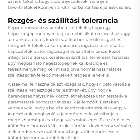
azt is értékelik, hogy a szennyeződések mennyire
távolíthatók el könnyen a rutin karbantartási eljárások során.
Rezgés- és szállítási tolerancia
Képzett műszaki szakemberek értékelik, hogy egy
hegesztőgép mennyire bírja a mobil alkalmazásokhoz vagy
a munkaterületek közötti szállításhoz társuló rezgést és
mozgást. Értékelik a komponensek rögzítési technikáit, a
kapcsolatok biztonságosságát és az általános szerkezeti
integritást a tipikus kezelési és szállítási terhelések hatására.
Egy megbízható hegesztőgépnek kalibrációja és
teljesítménye meg kell maradjon a normál használat és
szállítás során fellépő mérsékelt rezgés ellenére is.
A szakmai felhasználók azt vizsgálják, hogyan befolyásolja a
szállítás a hegesztőgép teljesítményét, úgy, hogy a
berendezés helyszínek közötti áthelyezése után tesztelik a
paraméterek pontosságát és az ív jellemzőit. Tisztában
vannak vele, hogy a belső alkatrészek elmozdulása vagy a
kapcsolatok meglazulása jelentősen befolyásolhatja a
megbízhatóságot és a hegesztés minőségét. Ez az értékelés
különösen fontossá válik azok számára a kivitelezők számára,
akik rendszeresen szállítanak hegesztőberendezéseket
különböző munkaterületek között.