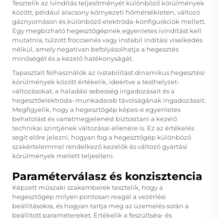
Tesztelik az ívindítás teljesítményét különböző körülmények
között, például alacsony környezeti hőmérsékleten, változó
gáznyomáson és különböző elektróda-konfigurációk mellett.
Egy megbízható hegesztőgépnek egyenletes ívindítást kell
mutatnia, túlzott fröccsenés vagy instabil indítási viselkedés
nélkül, amely negatívan befolyásolhatja a hegesztés
minőségét és a kezelő hatékonyságát.
Tapasztalt felhasználók az ívstabilitást dinamikus hegesztési
körülmények között értékelik, ideértve a testhelyzet-
változásokat, a haladási sebesség ingadozásait és a
hegesztőelektróda–munkadarab távolságának ingadozásait.
Megfigyelik, hogy a hegesztőgép képes-e egyenletes
behatolást és varratmegjelenést biztosítani a kezelő
technikai szintjének változásai ellenére is. Ez az értékelés
segít előre jelezni, hogyan fog a hegesztőgép különböző
szakértelemmel rendelkező kezelők és változó gyártási
körülmények mellett teljesíteni.
Paraméterválasz és konzisztencia
Képzett műszaki szakemberek tesztelik, hogy a
hegesztőgép milyen pontosan reagál a vezérlési
beállításokra, és hogyan tartja meg az üzemelés során a
beállított paramétereket. Értékelik a feszültség- és