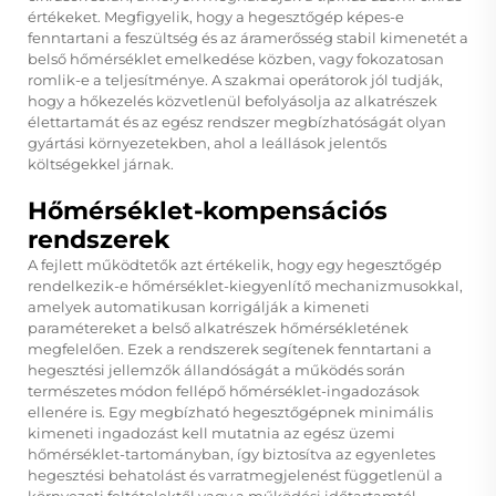
értékeket. Megfigyelik, hogy a hegesztőgép képes-e
fenntartani a feszültség és az áramerősség stabil kimenetét a
belső hőmérséklet emelkedése közben, vagy fokozatosan
romlik-e a teljesítménye. A szakmai operátorok jól tudják,
hogy a hőkezelés közvetlenül befolyásolja az alkatrészek
élettartamát és az egész rendszer megbízhatóságát olyan
gyártási környezetekben, ahol a leállások jelentős
költségekkel járnak.
Hőmérséklet-kompensációs
rendszerek
A fejlett működtetők azt értékelik, hogy egy hegesztőgép
rendelkezik-e hőmérséklet-kiegyenlítő mechanizmusokkal,
amelyek automatikusan korrigálják a kimeneti
paramétereket a belső alkatrészek hőmérsékletének
megfelelően. Ezek a rendszerek segítenek fenntartani a
hegesztési jellemzők állandóságát a működés során
természetes módon fellépő hőmérséklet-ingadozások
ellenére is. Egy megbízható hegesztőgépnek minimális
kimeneti ingadozást kell mutatnia az egész üzemi
hőmérséklet-tartományban, így biztosítva az egyenletes
hegesztési behatolást és varratmegjelenést függetlenül a
környezeti feltételektől vagy a működési időtartamtól.