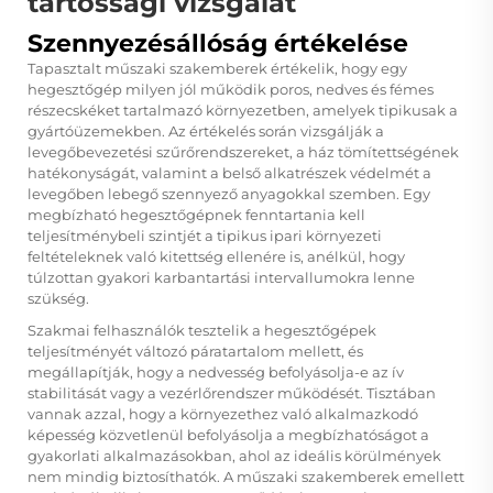
tartóssági vizsgálat
Szennyezésállóság értékelése
Tapasztalt műszaki szakemberek értékelik, hogy egy
hegesztőgép milyen jól működik poros, nedves és fémes
részecskéket tartalmazó környezetben, amelyek tipikusak a
gyártóüzemekben. Az értékelés során vizsgálják a
levegőbevezetési szűrőrendszereket, a ház tömítettségének
hatékonyságát, valamint a belső alkatrészek védelmét a
levegőben lebegő szennyező anyagokkal szemben. Egy
megbízható hegesztőgépnek fenntartania kell
teljesítménybeli szintjét a tipikus ipari környezeti
feltételeknek való kitettség ellenére is, anélkül, hogy
túlzottan gyakori karbantartási intervallumokra lenne
szükség.
Szakmai felhasználók tesztelik a hegesztőgépek
teljesítményét változó páratartalom mellett, és
megállapítják, hogy a nedvesség befolyásolja-e az ív
stabilitását vagy a vezérlőrendszer működését. Tisztában
vannak azzal, hogy a környezethez való alkalmazkodó
képesség közvetlenül befolyásolja a megbízhatóságot a
gyakorlati alkalmazásokban, ahol az ideális körülmények
nem mindig biztosíthatók. A műszaki szakemberek emellett