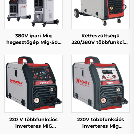
380V ipari Mig
Kétfeszültségű
hegesztőgép Mig-500
220/380V többfunkciós
többfunkciós CO2
Mig hegesztőgép Mig-
gázzal védett Mig/Mag
250 dupla impulzusos
bevágó hegesztőgép
LCD digitális
szabályozású
szinergikus
hegesztőgép
220 V többfunkciós
220V többfunkciós
inverteres MIG
inverteres Mig
hegesztőgép Mig-200
hegesztőgép Mig-160