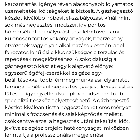
karbantartási igénye révén alacsonyabb folyamatos
üzemeltetési költségeket is biztosít. A gázhegesztő
készlet kiválóbb hőbevitel-szabályozást kínál, mint
sok más hegesztési módszer, így pontos
hőmérséklet-szabályozást tesz lehetővé – ami
különösen fontos vékony anyagok, hőérzékeny
ötvözetek vagy olyan alkalmazások esetén, ahol
fokozatos lehűlési ciklus szükséges a torzulás és
repedések megelőzéséhez. A sokoldalúság a
gázhegesztő készlet egyik alapvető előnye:
egyszerű égőfej-cserékkel és gázelegy-
beállításokkal több fémmegmunkálási folyamatot
támogat – például hegesztést, vágást, forrasztást és
fűtést –, így egyetlen komplex rendszerrel több
specializált eszköz helyettesíthető. A gázhegesztő
készlet kiválóan tiszta hegesztéseket eredményez
minimális fröccsenés és salakképződés mellett,
csökkentve ezzel a hegesztés utáni takarítási időt,
javítva az egész projekt hatékonyságát, miközben
fenntartja a professzionális megjelenési