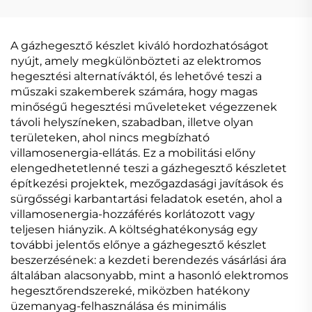
digitális vezérlésű
digitális jelvezérlésű
szinkronizált MIG
szinergikus Mig
hegesztőgép
hegesztőgép
A gázhegesztő készlet kiváló hordozhatóságot
nyújt, amely megkülönbözteti az elektromos
hegesztési alternatíváktól, és lehetővé teszi a
műszaki szakemberek számára, hogy magas
minőségű hegesztési műveleteket végezzenek
távoli helyszíneken, szabadban, illetve olyan
területeken, ahol nincs megbízható
villamosenergia-ellátás. Ez a mobilitási előny
elengedhetetlenné teszi a gázhegesztő készletet
építkezési projektek, mezőgazdasági javítások és
sürgősségi karbantartási feladatok esetén, ahol a
villamosenergia-hozzáférés korlátozott vagy
teljesen hiányzik. A költséghatékonyság egy
további jelentős előnye a gázhegesztő készlet
beszerzésének: a kezdeti berendezés vásárlási ára
általában alacsonyabb, mint a hasonló elektromos
hegesztőrendszereké, miközben hatékony
üzemanyag-felhasználása és minimális