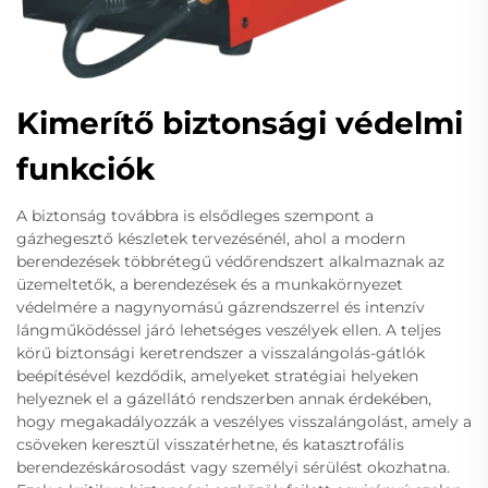
Kimerítő biztonsági védelmi
funkciók
A biztonság továbbra is elsődleges szempont a
gázhegesztő készletek tervezésénél, ahol a modern
berendezések többrétegű védőrendszert alkalmaznak az
üzemeltetők, a berendezések és a munkakörnyezet
védelmére a nagynyomású gázrendszerrel és intenzív
lángműködéssel járó lehetséges veszélyek ellen. A teljes
körű biztonsági keretrendszer a visszalángolás-gátlók
beépítésével kezdődik, amelyeket stratégiai helyeken
helyeznek el a gázellátó rendszerben annak érdekében,
hogy megakadályozzák a veszélyes visszalángolást, amely a
csöveken keresztül visszatérhetne, és katasztrofális
berendezéskárosodást vagy személyi sérülést okozhatna.