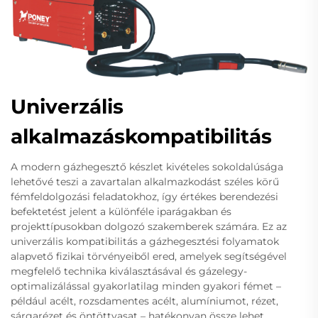
Univerzális
alkalmazáskompatibilitás
A modern gázhegesztő készlet kivételes sokoldalúsága
lehetővé teszi a zavartalan alkalmazkodást széles körű
fémfeldolgozási feladatokhoz, így értékes berendezési
befektetést jelent a különféle iparágakban és
projekttípusokban dolgozó szakemberek számára. Ez az
univerzális kompatibilitás a gázhegesztési folyamatok
alapvető fizikai törvényeiből ered, amelyek segítségével
megfelelő technika kiválasztásával és gázelegy-
optimalizálással gyakorlatilag minden gyakori fémet –
például acélt, rozsdamentes acélt, alumíniumot, rézet,
sárgarézet és öntöttvasat – hatékonyan össze lehet