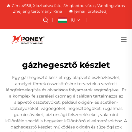
Cím: 493#, Xiazhaiwu falu, Shiqiaotou város, Wenling város,
Zhejiang tartomány, Kína
[email protected]
HU
gázhegesztő készlet
Egy gázhegesztő készlet egy alapvető eszközkészlet,
amelyet fémek összekötésére terveztek a vezérelt
lángfelmelegítés és olvadásos folyamatok segítségével. Ez
a komplex felszerelési csomag általában tartalmazza az
alapvető összetevőket, például oxigén- és acetilén-
szabályozókat, vágóégőket, hegesztőégőket, rugalmas
gumicsöveket, biztonsági felszereléseket, valamint
különféle speciális hegyeket különböző alkalmazásokhoz. A
gázhegesztő készlet működése oxigén és tüzelőgázok