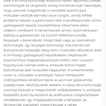
Ezek a kritikus biztonsági eszközök fejlett egyirányú szelep-
technológiát és lángeloltó közeg kombinációját használják,
hogy azonnal megállítsák a visszafelé áramló gázt,
miközben eloltják bármely olyan lángot, amely felfelé
próbálna haladni a gázforrások felé. A professzionális szintű
gázhegesztő készlet összeállítások hőterhelés-elleni
védelmi rendszert is tartalmaznak, amely automatikusan
leállítja a gázáramlást, ha túlzott hőfelhalmozódás
fenyegeti a berendezés integritását vagy az üzemeltető
biztonságát, így lényeges biztonsági mechanizmust
biztosítanak hosszabb ideig tartó működési időszakok alatt.
A minőségi gázhegesztő készletekben alkalmazott
ergonómikus hegesztőpisztolyok hőálló, nem csúszós
fogantyúval vannak ellátva, amelyek biztos fogást
biztosítanak akár hosszabb hegesztési munkamenetek
során is, miközben a stratégiai helyen elhelyezett
indítógombok lehetővé teszik az azonnali gázáramlás-
szabályozást vészhelyzetek esetére. A teljes körű biztonsági
csomag kiterjed a megerősített csőkészletekre is, amelyek
kopásálló külső burkolattal és acélhuzalos megerősítéssel
rendelkeznek, így megakadályozzák a behajlást, és
fenntartják szerkezeti integritásukat a nehéz