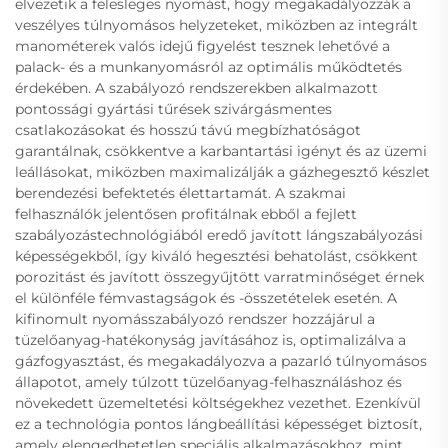
elvezetik a felesleges nyomást, hogy megakadályozzák a
veszélyes túlnyomásos helyzeteket, miközben az integrált
manométerek valós idejű figyelést tesznek lehetővé a
palack- és a munkanyomásról az optimális működtetés
érdekében. A szabályozó rendszerekben alkalmazott
pontossági gyártási tűrések szivárgásmentes
csatlakozásokat és hosszú távú megbízhatóságot
garantálnak, csökkentve a karbantartási igényt és az üzemi
leállásokat, miközben maximalizálják a gázhegesztő készlet
berendezési befektetés élettartamát. A szakmai
felhasználók jelentősen profitálnak ebből a fejlett
szabályozástechnológiából eredő javított lángszabályozási
képességekből, így kiváló hegesztési behatolást, csökkent
porozitást és javított összegyűjtött varratminőséget érnek
el különféle fémvastagságok és -összetételek esetén. A
kifinomult nyomásszabályozó rendszer hozzájárul a
tüzelőanyag-hatékonyság javításához is, optimalizálva a
gázfogyasztást, és megakadályozva a pazarló túlnyomásos
állapotot, amely túlzott tüzelőanyag-felhasználáshoz és
növekedett üzemeltetési költségekhez vezethet. Ezenkívül
ez a technológia pontos lángbeállítási képességet biztosít,
amely elengedhetetlen speciális alkalmazásokhoz, mint