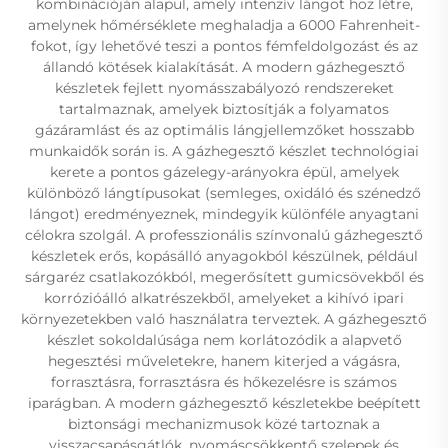
kombinációján alapul, amely intenzív lángot hoz létre,
amelynek hőmérséklete meghaladja a 6000 Fahrenheit-
fokot, így lehetővé teszi a pontos fémfeldolgozást és az
állandó kötések kialakítását. A modern gázhegesztő
készletek fejlett nyomásszabályozó rendszereket
tartalmaznak, amelyek biztosítják a folyamatos
gázáramlást és az optimális lángjellemzőket hosszabb
munkaidők során is. A gázhegesztő készlet technológiai
kerete a pontos gázelegy-arányokra épül, amelyek
különböző lángtípusokat (semleges, oxidáló és szénedző
lángot) eredményeznek, mindegyik különféle anyagtani
célokra szolgál. A professzionális színvonalú gázhegesztő
készletek erős, kopásálló anyagokból készülnek, például
sárgaréz csatlakozókból, megerősített gumicsövekből és
korrózióálló alkatrészekből, amelyeket a kihívó ipari
környezetekben való használatra terveztek. A gázhegesztő
készlet sokoldalúsága nem korlátozódik a alapvető
hegesztési műveletekre, hanem kiterjed a vágásra,
forrasztásra, forrasztásra és hőkezelésre is számos
iparágban. A modern gázhegesztő készletekbe beépített
biztonsági mechanizmusok közé tartoznak a
visszacsapásgátlók, nyomáscsökkentő szelepek és