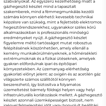
szabványokat. Az egyszerű kezelhetőség miatt a
gázhegesztő készlet mind a tapasztalt
szakemberek, mind a fémmegmunkálás kezdői
számára könnyen elérhető: kevesebb technikai
képzésre van szükség, mint a fejlettebb elektromos
hegesztőrendszerekhez, ugyanakkor széles körű
alkalmazásokban is professzionális minőségű
eredményeket nyújt. A gázhegesztő készlet
figyelemre méltó tartósságot mutat robosztus
felépítésének köszönhetően, amely ellenáll a
kemény munkakörülményeknek, a hőmérsékleti
extrémumoknak és a fizikai ütéseknek, amelyek
gyakran előfordulnak ipari és építőipari
környezetekben. Az üzemanyag-elérhetőség
gyakorlati előnyt jelent: az oxigén és az acetilén gáz
világszerte számos szállítótól könnyen
beszerezhető, így biztosítva a folyamatos
üzemeltetést bármely földrajzi helyen vagy helyi
infrastrukturális korlátozások mellett. A gázhegesztő
készlet azonnali üzemképességet biztosít, nem
igényel felmelegítési időt vagy bonyolult beállítási