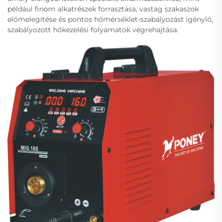
például finom alkatrészek forrasztása, vastag szakaszok
előmelegítése és pontos hőmérséklet-szabályozást igénylő,
szabályozott hőkezelési folyamatok végrehajtása.