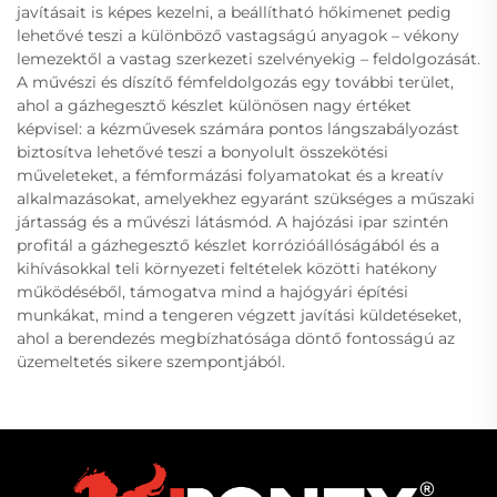
javításait is képes kezelni, a beállítható hőkimenet pedig
lehetővé teszi a különböző vastagságú anyagok – vékony
lemezektől a vastag szerkezeti szelvényekig – feldolgozását.
A művészi és díszítő fémfeldolgozás egy további terület,
ahol a gázhegesztő készlet különösen nagy értéket
képvisel: a kézművesek számára pontos lángszabályozást
biztosítva lehetővé teszi a bonyolult összekötési
műveleteket, a fémformázási folyamatokat és a kreatív
alkalmazásokat, amelyekhez egyaránt szükséges a műszaki
jártasság és a művészi látásmód. A hajózási ipar szintén
profitál a gázhegesztő készlet korrózióállóságából és a
kihívásokkal teli környezeti feltételek közötti hatékony
működéséből, támogatva mind a hajógyári építési
munkákat, mind a tengeren végzett javítási küldetéseket,
ahol a berendezés megbízhatósága döntő fontosságú az
üzemeltetés sikere szempontjából.