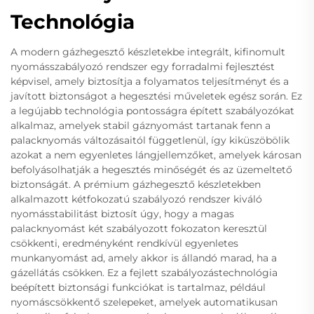
Technológia
A modern gázhegesztő készletekbe integrált, kifinomult
nyomásszabályozó rendszer egy forradalmi fejlesztést
képvisel, amely biztosítja a folyamatos teljesítményt és a
javított biztonságot a hegesztési műveletek egész során. Ez
a legújabb technológia pontosságra épített szabályozókat
alkalmaz, amelyek stabil gáznyomást tartanak fenn a
palacknyomás változásaitól függetlenül, így kiküszöbölik
azokat a nem egyenletes lángjellemzőket, amelyek károsan
befolyásolhatják a hegesztés minőségét és az üzemeltető
biztonságát. A prémium gázhegesztő készletekben
alkalmazott kétfokozatú szabályozó rendszer kiváló
nyomásstabilitást biztosít úgy, hogy a magas
palacknyomást két szabályozott fokozaton keresztül
csökkenti, eredményként rendkívül egyenletes
munkanyomást ad, amely akkor is állandó marad, ha a
gázellátás csökken. Ez a fejlett szabályozástechnológia
beépített biztonsági funkciókat is tartalmaz, például
nyomáscsökkentő szelepeket, amelyek automatikusan