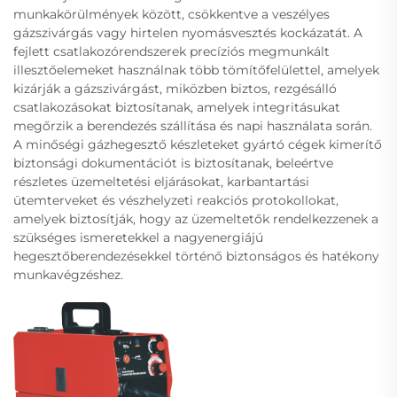
munkakörülmények között, csökkentve a veszélyes
gázszivárgás vagy hirtelen nyomásvesztés kockázatát. A
fejlett csatlakozórendszerek precíziós megmunkált
illesztőelemeket használnak több tömítőfelülettel, amelyek
kizárják a gázszivárgást, miközben biztos, rezgésálló
csatlakozásokat biztosítanak, amelyek integritásukat
megőrzik a berendezés szállítása és napi használata során.
A minőségi gázhegesztő készleteket gyártó cégek kimerítő
biztonsági dokumentációt is biztosítanak, beleértve
részletes üzemeltetési eljárásokat, karbantartási
ütemterveket és vészhelyzeti reakciós protokollokat,
amelyek biztosítják, hogy az üzemeltetők rendelkezzenek a
szükséges ismeretekkel a nagyenergiájú
hegesztőberendezésekkel történő biztonságos és hatékony
munkavégzéshez.