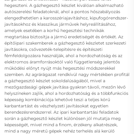
hegeszteni. A gázhegesztő készlet kiválóan alkalmazható
autószerelési feladatoknál, ahol a pontos hőszabályozás
elengedhetetlen a karosszériajavításhoz, kipufogórendszer-
javításokhoz és klasszikus járművek helyreállításához,
amelyek esetében a korhű hegesztési technikák
megtartása biztosítja a jármű eredetiségét és értékét. Az
építőipari szakemberek a gázhegesztő készletet szerkezeti
javításokra, csővezeték-telepítésre és építészeti
fémfeldolgozásra használják, ahol a hordozhatóság és az
elektromos áramforrásoktól való függetlenség jelentős
működési előnyt nyújt más hegesztési módszerekkel
szemben. Az agrárágazat rendkívül nagy mértékben profitál
a gázhegesztő készlet sokoldalúságából, mivel a
mezőgazdasági gépek javítása gyakran távoli, mezőn lévő
helyszíneken zajlik, ahol a hordozhatóság és a többfunkciós
képesség kombinációja lehetővé teszi a teljes körű
karbantartást és vészhelyzeti javításokat egyetlen
berendezésrendszerrel. Az ipari karbantartási feladatok
során a gázhegesztő készlet különösen jól mutatja meg
képességét, mivel mind a finom, érzékeny alkatrészek,
mind a nagy méretű gépek nehéz terhelés alá kerülő