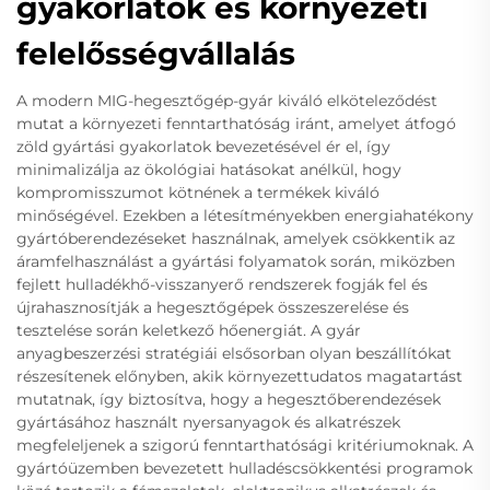
gyakorlatok és környezeti
felelősségvállalás
A modern MIG-hegesztőgép-gyár kiváló elköteleződést
mutat a környezeti fenntarthatóság iránt, amelyet átfogó
zöld gyártási gyakorlatok bevezetésével ér el, így
minimalizálja az ökológiai hatásokat anélkül, hogy
kompromisszumot kötnének a termékek kiváló
minőségével. Ezekben a létesítményekben energiahatékony
gyártóberendezéseket használnak, amelyek csökkentik az
áramfelhasználást a gyártási folyamatok során, miközben
fejlett hulladékhő-visszanyerő rendszerek fogják fel és
újrahasznosítják a hegesztőgépek összeszerelése és
tesztelése során keletkező hőenergiát. A gyár
anyagbeszerzési stratégiái elsősorban olyan beszállítókat
részesítenek előnyben, akik környezettudatos magatartást
mutatnak, így biztosítva, hogy a hegesztőberendezések
gyártásához használt nyersanyagok és alkatrészek
megfeleljenek a szigorú fenntarthatósági kritériumoknak. A
gyártóüzemben bevezetett hulladéscsökkentési programok