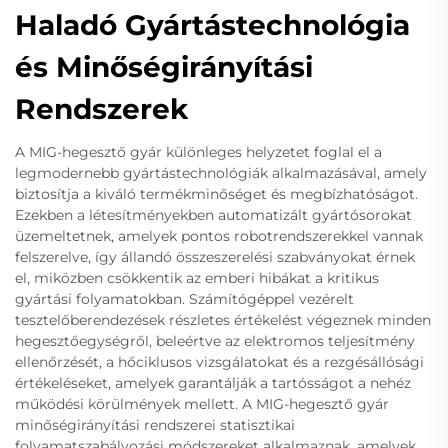
Haladó Gyártástechnológia
és Minőségirányítási
Rendszerek
A MIG-hegesztő gyár különleges helyzetet foglal el a
legmodernebb gyártástechnológiák alkalmazásával, amely
biztosítja a kiváló termékminőséget és megbízhatóságot.
Ezekben a létesítményekben automatizált gyártósorokat
üzemeltetnek, amelyek pontos robotrendszerekkel vannak
felszerelve, így állandó összeszerelési szabványokat érnek
el, miközben csökkentik az emberi hibákat a kritikus
gyártási folyamatokban. Számítógéppel vezérelt
tesztelőberendezések részletes értékelést végeznek minden
hegesztőegységről, beleértve az elektromos teljesítmény
ellenőrzését, a hőciklusos vizsgálatokat és a rezgésállósági
értékeléseket, amelyek garantálják a tartósságot a nehéz
működési körülmények mellett. A MIG-hegesztő gyár
minőségirányítási rendszerei statisztikai
folyamatszabályozási módszereket alkalmaznak, amelyek