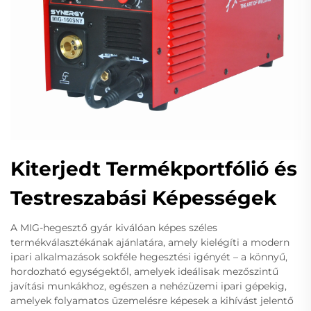
Kiterjedt Termékportfólió és
Testreszabási Képességek
A MIG-hegesztő gyár kiválóan képes széles
termékválasztékának ajánlatára, amely kielégíti a modern
ipari alkalmazások sokféle hegesztési igényét – a könnyű,
hordozható egységektől, amelyek ideálisak mezőszintű
javítási munkákhoz, egészen a nehézüzemi ipari gépekig,
amelyek folyamatos üzemelésre képesek a kihívást jelentő