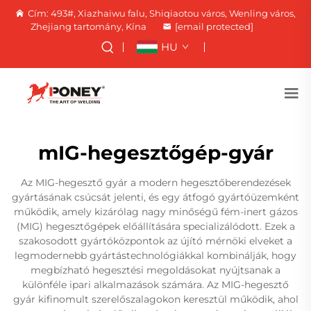
Cím: 493#, Xiazhaiwu falu, Shiqiaotou város, Wenling város,
Zhejiang tartomány, Kína
[email protected]
HU
mIG-hegesztőgép-gyár
Az MIG-hegesztő gyár a modern hegesztőberendezések
gyártásának csúcsát jelenti, és egy átfogó gyártóüzemként
működik, amely kizárólag nagy minőségű fém-inert gázos
(MIG) hegesztőgépek előállítására specializálódott. Ezek a
szakosodott gyártóközpontok az újító mérnöki elveket a
legmodernebb gyártástechnológiákkal kombinálják, hogy
megbízható hegesztési megoldásokat nyújtsanak a
különféle ipari alkalmazások számára. Az MIG-hegesztő
gyár kifinomult szerelőszalagokon keresztül működik, ahol