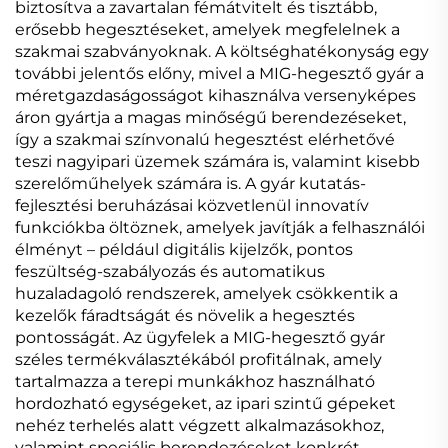
biztosítva a zavartalan fémátvitelt és tisztább,
erősebb hegesztéseket, amelyek megfelelnek a
szakmai szabványoknak. A költséghatékonyság egy
további jelentős előny, mivel a MIG-hegesztő gyár a
méretgazdaságosságot kihasználva versenyképes
áron gyártja a magas minőségű berendezéseket,
így a szakmai színvonalú hegesztést elérhetővé
teszi nagyipari üzemek számára is, valamint kisebb
szerelőműhelyek számára is. A gyár kutatás-
fejlesztési beruházásai közvetlenül innovatív
funkciókba öltöznek, amelyek javítják a felhasználói
élményt – például digitális kijelzők, pontos
feszültség-szabályozás és automatikus
huzaladagoló rendszerek, amelyek csökkentik a
kezelők fáradtságát és növelik a hegesztés
pontosságát. Az ügyfelek a MIG-hegesztő gyár
széles termékválasztékából profitálnak, amely
tartalmazza a terepi munkákhoz használható
hordozható egységeket, az ipari szintű gépeket
nehéz terhelés alatt végzett alkalmazásokhoz,
valamint speciális berendezéseket konkrét