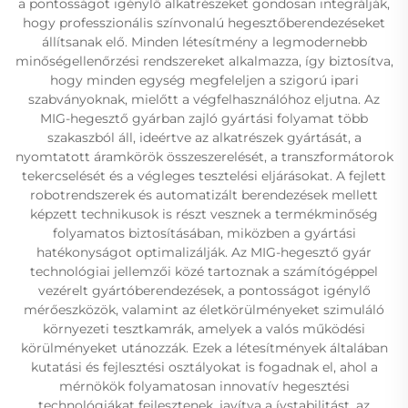
a pontosságot igénylő alkatrészeket gondosan integrálják,
hogy professzionális színvonalú hegesztőberendezéseket
állítsanak elő. Minden létesítmény a legmodernebb
minőségellenőrzési rendszereket alkalmazza, így biztosítva,
hogy minden egység megfeleljen a szigorú ipari
szabványoknak, mielőtt a végfelhasználóhoz eljutna. Az
MIG-hegesztő gyárban zajló gyártási folyamat több
szakaszból áll, ideértve az alkatrészek gyártását, a
nyomtatott áramkörök összeszerelését, a transzformátorok
tekercselését és a végleges tesztelési eljárásokat. A fejlett
robotrendszerek és automatizált berendezések mellett
képzett technikusok is részt vesznek a termékminőség
folyamatos biztosításában, miközben a gyártási
hatékonyságot optimalizálják. Az MIG-hegesztő gyár
technológiai jellemzői közé tartoznak a számítógéppel
vezérelt gyártóberendezések, a pontosságot igénylő
mérőeszközök, valamint az életkörülményeket szimuláló
környezeti tesztkamrák, amelyek a valós működési
körülményeket utánozzák. Ezek a létesítmények általában
kutatási és fejlesztési osztályokat is fogadnak el, ahol a
mérnökök folyamatosan innovatív hegesztési
technológiákat fejlesztenek, javítva a ívstabilitást, az