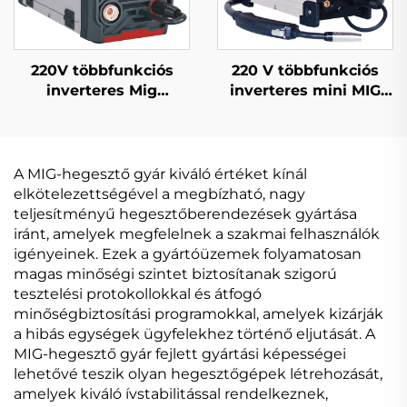
220V többfunkciós
220 V többfunkciós
inverteres Mig
inverteres mini MIG
hegesztőgép Mig-160
hegesztőgép MIG-140
digitális jelvezérlésű
digitális jelvezérlésű
szinergikus Mig
MIG hegesztőgép
hegesztőgép
A MIG-hegesztő gyár kiváló értéket kínál
elkötelezettségével a megbízható, nagy
teljesítményű hegesztőberendezések gyártása
iránt, amelyek megfelelnek a szakmai felhasználók
igényeinek. Ezek a gyártóüzemek folyamatosan
magas minőségi szintet biztosítanak szigorú
tesztelési protokollokkal és átfogó
minőségbiztosítási programokkal, amelyek kizárják
a hibás egységek ügyfelekhez történő eljutását. A
MIG-hegesztő gyár fejlett gyártási képességei
lehetővé teszik olyan hegesztőgépek létrehozását,
amelyek kiváló ívstabilitással rendelkeznek,