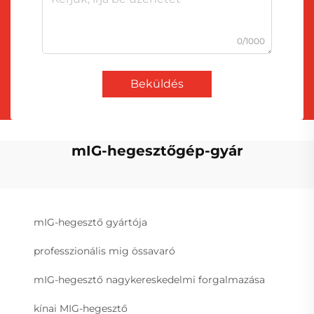
0/1000
Beküldés
mIG-hegesztőgép-gyár
mIG-hegesztő gyártója
professzionális mig össavaró
mIG-hegesztő nagykereskedelmi forgalmazása
kínai MIG-hegesztő