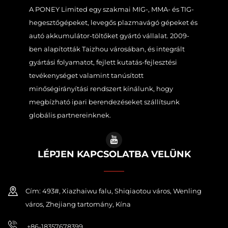
A PONEY Limited egy szakmai MIG-, MMA- és TIG-
hegesztőgépeket, levegős plazmavágó gépeket és
autó akkumulátor-töltőket gyártó vállalat. 2009-
ben alapították Taizhou városában, és integrált
gyártási folyamatot, fejlett kutatás-fejlesztési
tevékenységet valamint tanúsított
minőségirányítási rendszert kínálunk, hogy
megbízható ipari berendezéseket szállítsunk
globális partnereinknek.
LÉPJEN KAPCSOLATBA VELÜNK
Cím: 493#, Xiazhaiwu falu, Shiqiaotou város, Wenling
város, Zhejiang tartomány, Kína
+86-18357678399