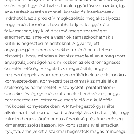
valós idejű figyelést biztosítanak a gyártási változókra, így
az eltérések esetén azonnali korrekciós intézkedések
indíthatók. Ez a proaktív megközelítés megakadályozza,
hogy hibás termékek továbbhaladjanak a gyártási
folyamatban, így kiváló termékmegbízhatóságot
eredményez, amelyre a vásárlók támaszkodhatnak a
kritikus hegesztési feladatoknál. A gyár fejlett
anyagvizsgáló berendezésekbe történő befektetése
biztosítja, hogy minden alkatrész megfeleljen a megadott
anyagtulajdonságoknak, miközben az elektromágneses
összeférhetőségi vizsgálatok megerősítik, hogy a
hegesztőgépek zavarmentesen működnek az elektronikus
környezetekben. Környezeti tesztkamrák szimulálják a
szélsőséges hőmérsékleti viszonyokat, páratartalom-
szinteket és légnyomásokat annak ellenőrzésére, hogy a
berendezések teljesítménye megfelelő-e a különféle
működési környezetekben. A MIG-hegesztő gyár által
alkalmazott kifinomult kalibrálási eljárások biztosítják, hogy
minden hegesztőgép pontos feszültség- és áramerősség-
kimenetet szolgáltasson, így konzisztens ívjellemzőket
nyújtva, amelyeket a szakmai hegesztők magas minőségű