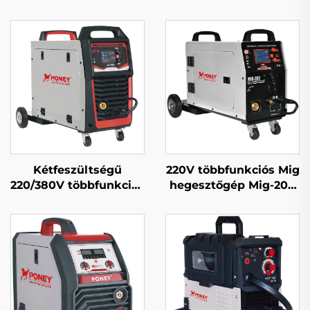
Kétfeszültségű
220V többfunkciós Mig
220/380V többfunkciós
hegesztőgép Mig-200
Mig hegesztőgép Mig-
dupla impulzusos LCD
250 dupla impulzusos
digitális szabályozású
LCD digitális
szinergikus
szabályozású
hegesztőgép
szinergikus
hegesztőgép