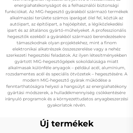
energiahatékonyságot és a felhasználói biztonsági
funkciókat. Az MIG-hegesztő gyárakból származó termékek
alkalmazási területe számos iparágat ölel fel, köztük az
autóipart, az építőipart, a hajóépítést, a légiközlekedési
ipart és az általános gyártó-műhelyeket. A professzionális
hegesztők ezekből a gyárakból származó berendezésekre
támaszkodnak olyan projektekhez, mint a finom
elektronikai alkatrészek összeszerelése vagy a nehéz
szerkezeti hegesztési feladatok. Az ilyen létesítményekben
gyártott MIG-hegesztőgépek sokoldalúsága miatt
alkalmasak különféle anyagok – például acél, alumínium,
rozsdamentes acél és speciális ötvözetek – hegesztésére. A
modern MIG-hegesztő gyárak működése a
fenntarthatóságra helyezi a hangsúlyt az energiahatékony
gyártási módszerek, a hulladékmennyiség csökkentésére
irányuló programok és a környezettudatos anyagbeszerzési
gyakorlatok révén.
Új termékek