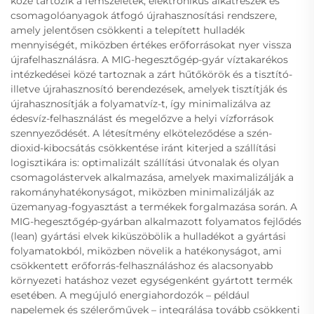
közé tartozik a fémszeletek, elektronikus alkatrészek és
csomagolóanyagok átfogó újrahasznosítási rendszere,
amely jelentősen csökkenti a telepített hulladék
mennyiségét, miközben értékes erőforrásokat nyer vissza
újrafelhasználásra. A MIG-hegesztőgép-gyár víztakarékos
intézkedései közé tartoznak a zárt hűtőkörök és a tisztító-
illetve újrahasznosító berendezések, amelyek tisztítják és
újrahasznosítják a folyamatvíz-t, így minimalizálva az
édesvíz-felhasználást és megelőzve a helyi vízforrások
szennyeződését. A létesítmény elköteleződése a szén-
dioxid-kibocsátás csökkentése iránt kiterjed a szállítási
logisztikára is: optimalizált szállítási útvonalak és olyan
csomagolástervek alkalmazása, amelyek maximalizálják a
rakományhatékonyságot, miközben minimalizálják az
üzemanyag-fogyasztást a termékek forgalmazása során. A
MIG-hegesztőgép-gyárban alkalmazott folyamatos fejlődés
(lean) gyártási elvek kiküszöbölik a hulladékot a gyártási
folyamatokból, miközben növelik a hatékonyságot, ami
csökkentett erőforrás-felhasználáshoz és alacsonyabb
környezeti hatáshoz vezet egységenként gyártott termék
esetében. A megújuló energiahordozók – például
napelemek és szélerőművek – integrálása tovább csökkenti