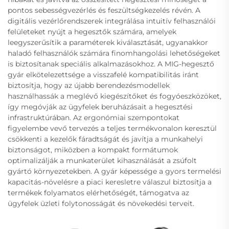
pontos sebességvezérlés és feszültségkezelés révén. A
digitális vezérlőrendszerek integrálása intuitív felhasználói
felületeket nyújt a hegesztők számára, amelyek
leegyszerűsítik a paraméterek kiválasztását, ugyanakkor
haladó felhasználók számára finomhangolási lehetőségeket
is biztosítanak speciális alkalmazásokhoz. A MIG-hegesztő
gyár elkötelezettsége a visszafelé kompatibilitás iránt
biztosítja, hogy az újabb berendezésmodellek
használhassák a meglévő kiegészítőket és fogyóeszközöket,
így megóvják az ügyfelek beruházásait a hegesztési
infrastruktúrában. Az ergonómiai szempontokat
figyelembe vevő tervezés a teljes termékvonalon keresztül
csökkenti a kezelők fáradtságát és javítja a munkahelyi
biztonságot, miközben a kompakt formátumok
optimalizálják a munkaterület kihasználását a zsúfolt
gyártó környezetekben. A gyár képessége a gyors termelési
kapacitás-növelésre a piaci keresletre válaszul biztosítja a
termékek folyamatos elérhetőségét, támogatva az
ügyfelek üzleti folytonosságát és növekedési terveit.