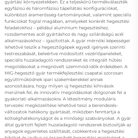
gyártási környezetekben. Ez a teljeskörű termékválaszték
egyfázisú és háromfázisú tápellátási konfigurációkat,
különböző áramerősség-tartományokat, valamint speciális
funkciókat foglal magában, amelyeket konkrét hegesztési
feladatokhoz – például alumínium hegesztéshez,
rozsdamentes acél gyártáshoz és nagy szilárdságú acél
alkalmazásokhoz – igazítottak. A gyár mérnöki képességei
lehetővé teszik a hegesztőgépek egyedi igények szerinti
testreszabását, beleértve módosított vezérlőpaneleket,
speciális huzaladagoló rendszereket és integrált hűtési
megoldásokat a megnövelt üzemmód-idők érdekében. A
MIG-hegesztő gyár termékfejlesztési csapatai szorosan
együttműködnek ipari szakemberekkel annak
azonosítására, hogy milyen új hegesztési kihívások
merülnek fel, és innovatív megoldásokat dolgoznak fel a
gyakorlati alkalmazásokra. A létesítmény moduláris
tervezési megközelítése lehetővé teszi a berendezés-
változatok hatékony gyártását, miközben fenntartja a
költséghatékonyságot és a minőségi szabványokat. A gyár
által gyártott fejlett huzaladagoló rendszerek biztosítják az
anyagok egyenletes szállítását, csökkentve a hegesztési
hibákat és javítva az összesített hegesztési minőséget a