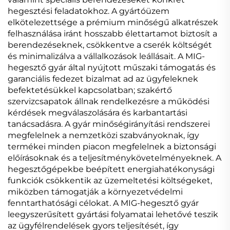
hegesztési feladatokhoz. A gyártóüzem
elkötelezettsége a prémium minőségű alkatrészek
felhasználása iránt hosszabb élettartamot biztosít a
berendezéseknek, csökkentve a cserék költségét
és minimalizálva a vállalkozások leállásait. A MIG-
hegesztő gyár által nyújtott műszaki támogatás és
garanciális fedezet bizalmat ad az ügyfeleknek
befektetésükkel kapcsolatban; szakértő
szervizcsapatok állnak rendelkezésre a működési
kérdések megválaszolására és karbantartási
tanácsadásra. A gyár minőségirányítási rendszerei
megfelelnek a nemzetközi szabványoknak, így
termékei minden piacon megfelelnek a biztonsági
előírásoknak és a teljesítménykövetelményeknek. A
hegesztőgépekbe beépített energiahatékonysági
funkciók csökkentik az üzemeltetési költségeket,
miközben támogatják a környezetvédelmi
fenntarthatósági célokat. A MIG-hegesztő gyár
leegyszerűsített gyártási folyamatai lehetővé teszik
az ügyfélrendelések gyors teljesítését, így