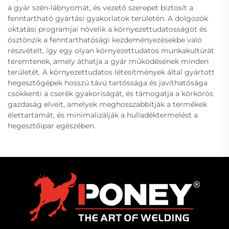
a gyár szén-lábnyomát, és vezető szerepet biztosít a
fenntartható gyártási gyakorlatok területén. A dolgozók
oktatási programjai növelik a környezettudatosságot és
ösztönzik a fenntarthatósági kezdeményezésekbe való
részvételt, így egy olyan környezettudatos munkakultúrát
teremtenek, amely áthatja a gyár működésének minden
területét. A környezettudatos létesítmények által gyártott
hegesztőgépek hosszú távú tartóssága és javíthatósága
csökkenti a cserék gyakoriságát, és támogatja a körkörös
gazdaság elveit, amelyek meghosszabbítják a termékek
élettartamát, és minimalizálják a hulladéktermelést a
hegesztőipar egészében.