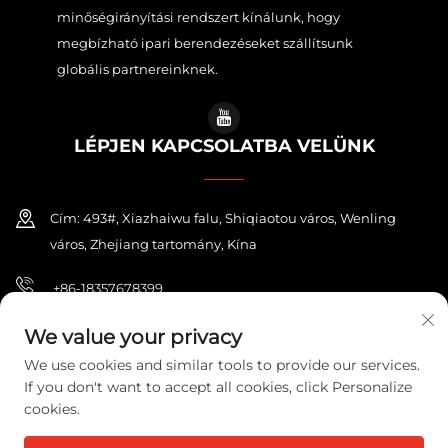
minőségirányítási rendszert kínálunk, hogy
megbízható ipari berendezéseket szállítsunk
globális partnereinknek.
LÉPJEN KAPCSOLATBA VELÜNK
Cím: 493#, Xiazhaiwu falu, Shiqiaotou város, Wenling
város, Zhejiang tartomány, Kína
+86-18357678399
[email protected]
We value your privacy
We use cookies and similar tools to provide our services.
If you don't want to accept all cookies, click Personalize
cookies.
Copyright © 2026 ZHEJIANG PONEY ELECTRIC CO.,LTD. Minden jog
fenntartva.
Adatvédelmi irányelvek