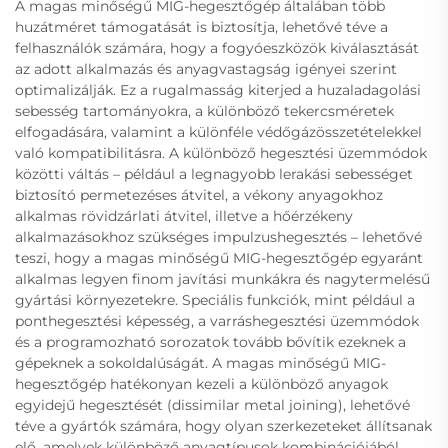
A magas minőségű MIG-hegesztőgép általában több
huzátméret támogatását is biztosítja, lehetővé téve a
felhasználók számára, hogy a fogyóeszközök kiválasztását
az adott alkalmazás és anyagvastagság igényei szerint
optimalizálják. Ez a rugalmasság kiterjed a huzaladagolási
sebesség tartományokra, a különböző tekercsméretek
elfogadására, valamint a különféle védőgázösszetételekkel
való kompatibilitásra. A különböző hegesztési üzemmódok
közötti váltás – például a legnagyobb lerakási sebességet
biztosító permetezéses átvitel, a vékony anyagokhoz
alkalmas rövidzárlati átvitel, illetve a hőérzékeny
alkalmazásokhoz szükséges impulzushegesztés – lehetővé
teszi, hogy a magas minőségű MIG-hegesztőgép egyaránt
alkalmas legyen finom javítási munkákra és nagytermelésű
gyártási környezetekre. Speciális funkciók, mint például a
ponthegesztési képesség, a varráshegesztési üzemmódok
és a programozható sorozatok tovább bővítik ezeknek a
gépeknek a sokoldalúságát. A magas minőségű MIG-
hegesztőgép hatékonyan kezeli a különböző anyagok
egyidejű hegesztését (dissimilar metal joining), lehetővé
téve a gyártók számára, hogy olyan szerkezeteket állítsanak
elő, amelyek különböző anyagtípusok kombinációjából