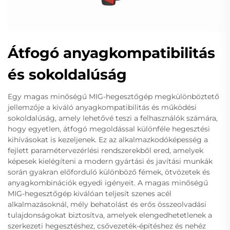
Átfogó anyagkompatibilitás
és sokoldalúság
Egy magas minőségű MIG-hegesztőgép megkülönböztető
jellemzője a kiváló anyagkompatibilitás és működési
sokoldalúság, amely lehetővé teszi a felhasználók számára,
hogy egyetlen, átfogó megoldással különféle hegesztési
kihívásokat is kezeljenek. Ez az alkalmazkodóképesség a
fejlett paramétervezérlési rendszerekből ered, amelyek
képesek kielégíteni a modern gyártási és javítási munkák
során gyakran előforduló különböző fémek, ötvözetek és
anyagkombinációk egyedi igényeit. A magas minőségű
MIG-hegesztőgép kiválóan teljesít szenes acél
alkalmazásoknál, mély behatolást és erős összeolvadási
tulajdonságokat biztosítva, amelyek elengedhetetlenek a
szerkezeti hegesztéshez, csővezeték-építéshez és nehéz