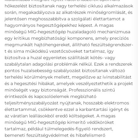
hőkezelést biztosítanak nagy terhelési ciklusú alkalmazások
során, megakadályozva az alkatrészek minőségromlását, és
jelentősen meghosszabbítva a szolgálati élettartamot a
hagyományos hegesztőgépekhez képest. A magas
minőségű MIG-hegesztőgép huzaladagoló mechanizmusa
egy kritikus megbízhatósági komponens, amely precíziós
megmunkált hajtóhengereket, állítható feszültségrendszer-
t és sima működésű vezetőcsöveket tartalmaz, így
biztosítva a huzal egyenletes szállítását kötés- vagy
szabálytalan adagolási problémák nélkül. Ezek a rendszerek
pontos huzalsebesség-szabályozást biztosítanak változó
terhelési körülmények mellett, megelőzve az ívinstabilitást
és a hegesztési hibákat, amelyek veszélyeztethetik a projekt
minőségét vagy biztonságát. Professzionális szintű
érintkezők és kapcsolóelemek megbízható
teljesítményszabályozást nyújtanak, hosszabb elektromos
élettartammal, csökkentve ezzel a karbantartási igényt és
az váratlan leállásokból eredő költségeket. A magas
minőségű MIG-hegesztőgép kimerítő védőköröket
tartalmaz, például túlmelegedés-figyelő rendszert,
bemeneti feszültségvédelmet és hibafelismerő