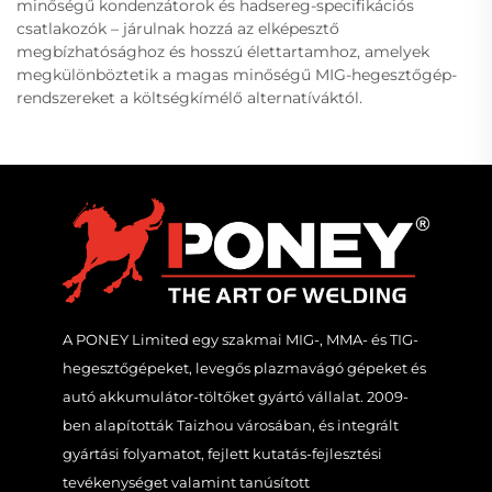
minőségű kondenzátorok és hadsereg-specifikációs
csatlakozók – járulnak hozzá az elképesztő
megbízhatósághoz és hosszú élettartamhoz, amelyek
megkülönböztetik a magas minőségű MIG-hegesztőgép-
rendszereket a költségkímélő alternatíváktól.
A PONEY Limited egy szakmai MIG-, MMA- és TIG-
hegesztőgépeket, levegős plazmavágó gépeket és
autó akkumulátor-töltőket gyártó vállalat. 2009-
ben alapították Taizhou városában, és integrált
gyártási folyamatot, fejlett kutatás-fejlesztési
tevékenységet valamint tanúsított