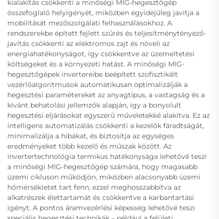
kialakítás csökkenti a minőségi MIG-hegesztőgép
összefoglaló helyigényét, miközben egyidejűleg javítja a
mobilitását mezőszolgálati felhasználásokhoz. A
rendszerekbe épített fejlett szűrés és teljesítménytényező-
javítás csökkenti az elektromos zajt és növeli az
energiahatékonyságot, így csökkentve az üzemeltetési
költségeket és a környezeti hatást. A minőségi MIG-
hegesztőgépek invertereibe beépített szofisztikált
vezérlőalgoritmusok automatikusan optimalizálják a
hegesztési paramétereket az anyagtípus, a vastagság és a
kívánt behatolási jellemzők alapján, így a bonyolult
hegesztési eljárásokat egyszerű műveletekké alakítva. Ez az
intelligens automatizálás csökkenti a kezelők fáradtságát,
minimalizálja a hibákat, és biztosítja az egységes
eredményeket több kezelő és műszak között. Az
invertertechnológia termikus hatékonysága lehetővé teszi
a minőségi MIG-hegesztőgép számára, hogy magasabb
üzemi cikluson működjön, miközben alacsonyabb üzemi
hőmérsékletet tart fenn, ezzel meghosszabbítva az
alkatrészek élettartamát és csökkentve a karbantartási
igényt. A pontos áramvezérlési képesség lehetővé teszi
speciális hegesztési technikák – például a felületi