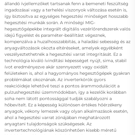
állandó ívjellemzőket tartsanak fenn a bemeneti feszültség
ingadozásai vagy a terhelési viszonyok változása esetén is,
így biztosítva az egységes hegesztési minőséget hosszabb
hegesztési munkák során. A minőségi MIG-
hegesztőgépekbe integrált digitális vezérlőrendszerek valós
idejű figyelést és paraméter-beállítást végeznek,
kompenzálva a huzalhosszabbítás, a haladási sebesség és az
anyagváltozások okozta eltéréseket, amelyek egyébként
veszélyeztethetnék a hegesztési varrat integritását. Ez a
technológia kiváló ívindítási képességet nyújt, sima, stabil
ívot eredményezve akár szennyezett vagy oxidált
felületeken is, ahol a hagyományos hegesztőgépek gyakran
problémákat okoznának. Az inverterkörök gyors
reakcióideje lehetővé teszi a pontos árammodulációt a
pulzushegesztési üzemmódokban, így a kezelők korábban
soha nem látott pontossággal tudják szabályozni a
hőbevitelt. Ez a képesség különösen értékes hőérzékeny
anyagok, vékony lemezek vagy olyan alkalmazások esetén,
ahol a hegesztési varrat zónájában meghatározott
anyagtani tulajdonságok szükségesek. Az
invertertechnológiának köszönhetően kisebb méretű