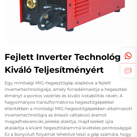
Fejlett Inverter Technológia
Kiváló Teljesítményért
Egy minőségi MIG-hegesztőgép alapköve a fejlett
invertertechnológiája, amely forradalmasítja a hegesztési
élményt a pontos vezérlés és kiváló ívstabilitás révén. A
hagyományos transzformátoros hegesztőgépekkel
ellentétben a minőségi MIG-hegesztőgépekben alkalmazott
invertertechnológia az érkező váltakozó áramot
magasfrekvenciás jelekké alakítja, majd ezeket újra
átalakítja a kívánt hegesztőárammá kivételes pontossággal.
Ez a bonyolult folyamat lehetővé teszi a gép számára, hogy