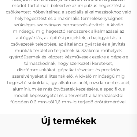
módot tartalmaz, beleértve az impulzus hegesztést a
csökkentett hőbevitelhez, a speciális alkalmazásokhoz való
helyhegesztést és a maximális termelékenységhez
szükséges szabványos permetezés-átvitelt. A kiváló
minőségű mig hegesztő rendszerek alkalmazásai az
autógyártás, az építési projektek, a hajógyártás, a
csővezeték telepítése, az általános gyártás és a javítási
munkák területén terjednek ki. Szakmai műhelyek,
gyártóüzemek és képzett kézművesek ezekre a gépekre
támaszkodnak, hogy szerkezeti kereteket,
díszfémmunkákat, gépalkatrészeket és precíziós
szerelvényeket állítsanak elő. A kiváló minőségű mig
hegesztő sokoldalú, így alkalmas acél, rozsdamentes acél,
alumínium és más ötvözetek kezelésére, a specifikus
modell képességétől és a tervezett alkalmazásoktól
függően 0,6 mm-től 1,6 mm-ig terjedő drótátmérővel.
Új termékek