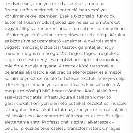
rendszereket, amelyek mind az eszközt, mind az
üzemeltetőt védelmezik a potenciálisan veszélyes
körülményekkel szemben. Ezek a biztonsági funkciók
automatikusan módosítják az üzemelési paramétereket
vagy leállítják a rendszert abban az esetben, ha rendellenes
körülményeket észlelnek, megelőzve ezzel a drága károkat
és biztosítva az üzemeltető védelmét. A gyártás során
végzett minőségbiztosítási tesztek garantálják, hogy
minden magas minőségű MIG-hegesztőgép megfelel a
szigorú teljesítmény- és megbízhatósági szabványoknak,
mielőtt elhagyja a gyárat. A tesztek közé tartoznak a
bejáratási eljárások, a kalibrációs ellenőrzések és a mezői
körülményeket szimuláló terheléses tesztek, amelyek célja
a lehetséges hibahelyek azonosítása és kiküszöbölése. A
magas minőségű MIG-hegesztőgépek körül kialakított
szerviztámogatási infrastruktúra általában kimerítő
garanciákat, könnyen elérhető pótalkatrészeket és műszaki
támogatási forrásokat tartalmaz, amelyek minimalizálják a
leállásokat és a karbantartási költségeket az eszköz teljes
élettartama alatt. Professzionális szintű alkatrészek –
például precíziós tekercselésű transzformátorok, magas