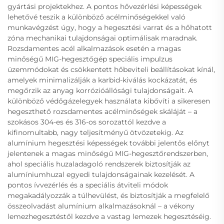
gyártási projektekhez. A pontos hővezérlési képességek
lehetővé teszik a különböző acélminőségekkel való
munkavégzést úgy, hogy a hegesztési varrat és a hőhatott
zóna mechanikai tulajdonságai optimálisak maradnak.
Rozsdamentes acél alkalmazások esetén a magas
minőségű MIG-hegesztőgép speciális impulzus
üzemmódokat és csökkentett hőbeviteli beállításokat kínál,
amelyek minimalizálják a karbid-kiválás kockázatát, és
megőrzik az anyag korrózióállósági tulajdonságait. A
különböző védőgázelegyek használata kibővíti a sikeresen
hegeszthető rozsdamentes acélminőségek skáláját – a
szokásos 304-es és 316-os sorozattól kezdve a
kifinomultabb, nagy teljesítményű ötvözetekig. Az
alumínium hegesztési képességek további jelentős előnyt
jelentenek a magas minőségű MIG-hegesztőrendszerben,
ahol speciális huzaladagoló rendszerek biztosítják az
alumíniumhuzal egyedi tulajdonságainak kezelését. A
pontos ívvezérlés és a speciális átviteli módok
megakadályozzák a túlhevülést, és biztosítják a megfelelő
összeolvadást alumínium alkalmazásoknál – a vékony
lemezhegesztéstől kezdve a vastag lemezek hegesztéséig.