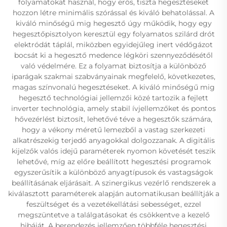
folyamatokat használ, hogy erős, tiszta hegesztéseket
hozzon létre minimális szórással és kiváló behatolással. A
kiváló minőségű mig hegesztő úgy működik, hogy egy
hegesztőpisztolyon keresztül egy folyamatos szilárd drót
elektródát táplál, miközben egyidejűleg inert védőgázot
bocsát ki a hegesztő medence légköri szennyeződésétől
való védelmére. Ez a folyamat biztosítja a különböző
iparágak szakmai szabványainak megfelelő, következetes,
magas színvonalú hegesztéseket. A kiváló minőségű mig
hegesztő technológiai jellemzői közé tartozik a fejlett
inverter technológia, amely stabil ívjellemzőket és pontos
hővezérlést biztosít, lehetővé téve a hegesztők számára,
hogy a vékony méretű lemezből a vastag szerkezeti
alkatrészekig terjedő anyagokkal dolgozzanak. A digitális
kijelzők valós idejű paraméterek nyomon követését teszik
lehetővé, míg az előre beállított hegesztési programok
egyszerűsítik a különböző anyagtípusok és vastagságok
beállításának eljárásait. A szinergikus vezérlő rendszerek a
kiválasztott paraméterek alapján automatikusan beállítják a
feszültséget és a vezetékellátási sebességet, ezzel
megszüntetve a találgatásokat és csökkentve a kezelő
hibáját. A berendezés jellemzően többféle hegesztési