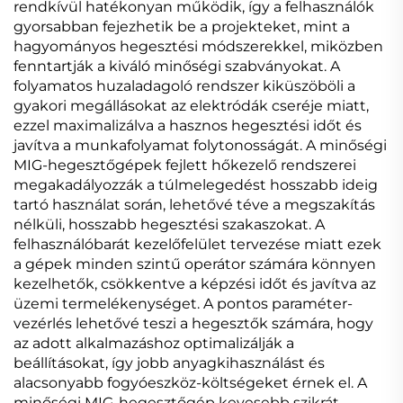
rendkívül hatékonyan működik, így a felhasználók
gyorsabban fejezhetik be a projekteket, mint a
hagyományos hegesztési módszerekkel, miközben
fenntartják a kiváló minőségi szabványokat. A
folyamatos huzaladagoló rendszer kiküszöböli a
gyakori megállásokat az elektródák cseréje miatt,
ezzel maximalizálva a hasznos hegesztési időt és
javítva a munkafolyamat folytonosságát. A minőségi
MIG-hegesztőgépek fejlett hőkezelő rendszerei
megakadályozzák a túlmelegedést hosszabb ideig
tartó használat során, lehetővé téve a megszakítás
nélküli, hosszabb hegesztési szakaszokat. A
felhasználóbarát kezelőfelület tervezése miatt ezek
a gépek minden szintű operátor számára könnyen
kezelhetők, csökkentve a képzési időt és javítva az
üzemi termelékenységet. A pontos paraméter-
vezérlés lehetővé teszi a hegesztők számára, hogy
az adott alkalmazáshoz optimalizálják a
beállításokat, így jobb anyagkihasználást és
alacsonyabb fogyóeszköz-költségeket érnek el. A
minőségi MIG-hegesztőgép kevesebb szikrát