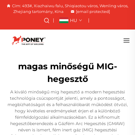
Cím: 493#, Xiazhaiwu falu, Shiqiaotou város, Wenling város,
Zhejiang tartomány, Kína
[email protected]
HU
magas minőségű MIG-
hegesztő
A kiváló minőségű mig hegesztő a modern hegesztési
technológia csúcspontját jelenti, amely a pontosságot,
megbízhatóságot és a felhasználóbarát működést ötvözi,
hogy kivételes eredményeket érjen el a különböző
fémfeldolgozási alkalmazásokban. Ez a kifinomult
hegesztőberendezés a Gázfém Arc Hegesztés (GMAW)
néven is ismert, fém inert gáz (MIG) hegesztési