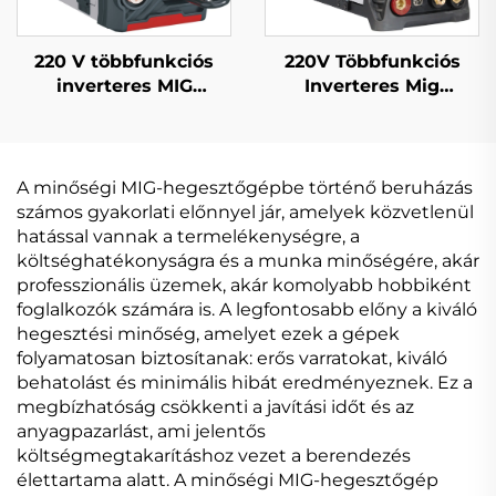
220V Többfunkciós
220 V többfunkciós
Inverteres Mig
inverteres MIG
Hegesztőgép Mig-164
hegesztőgép Mig-200
Digitális
nagy terhelhetőségű
Jelfeldolgozású
MIG hegesztőgép
Egypulzusos
A minőségi MIG-hegesztőgépbe történő beruházás
Szinergetikus Mig
számos gyakorlati előnnyel jár, amelyek közvetlenül
Hegesztőgép
hatással vannak a termelékenységre, a
költséghatékonyságra és a munka minőségére, akár
professzionális üzemek, akár komolyabb hobbiként
foglalkozók számára is. A legfontosabb előny a kiváló
hegesztési minőség, amelyet ezek a gépek
folyamatosan biztosítanak: erős varratokat, kiváló
behatolást és minimális hibát eredményeznek. Ez a
megbízhatóság csökkenti a javítási időt és az
anyagpazarlást, ami jelentős
költségmegtakarításhoz vezet a berendezés
élettartama alatt. A minőségi MIG-hegesztőgép