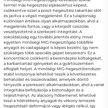
termel más hegesztési eljárásokhoz képest,
csökkentve ezzel a poszt-hegesztési takarítási időt
és javítva a végső megjelenést. Ez a tulajdonság
különösen értékes olyan alkalmazásokban, ahol a
megjelenés fontos, vagy a kiterjedt csiszolás
veszélyeztetné a szerkezeti integritást. A
sokoldalúság egy további jelentős előny, mivel
egyetlen minőségi MIG-hegesztőgép többféle
anyagot és vastagságot is képes kezelni, így nem
szükséges több speciális gépet beszerezni. Ez a
koncentráció csökkenti a berendezési költségeket,
a karbantartási igényeket és a gyártóüzemben
elfoglalt helyet. A minőségi MIG-hegesztőrendszer
stabil ívviszonyai lehetővé teszik a következetes
behatolást és összeolvadást, amelyek döntő
tényezők a szerkezeti alkalmazásokban, ahol a varrat
integritása befolyásolja a biztonságot és a
teljesítményt. Az alacsony hőbemenet lehetővé
teszi a hőérzékeny anyagok és vékony lemezek
hegesztését deformáció vagy átégés nélkül, így