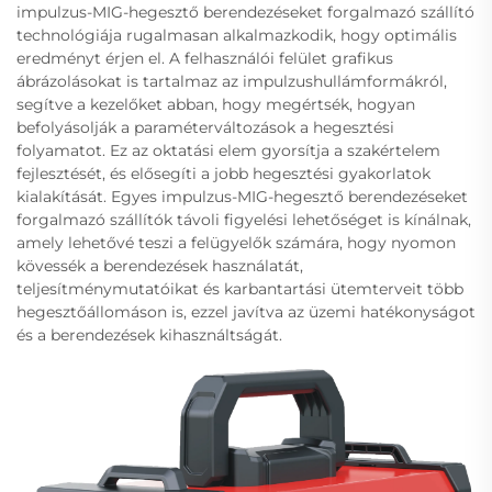
impulzus-MIG-hegesztő berendezéseket forgalmazó szállító
technológiája rugalmasan alkalmazkodik, hogy optimális
eredményt érjen el. A felhasználói felület grafikus
ábrázolásokat is tartalmaz az impulzushullámformákról,
segítve a kezelőket abban, hogy megértsék, hogyan
befolyásolják a paraméterváltozások a hegesztési
folyamatot. Ez az oktatási elem gyorsítja a szakértelem
fejlesztését, és elősegíti a jobb hegesztési gyakorlatok
kialakítását. Egyes impulzus-MIG-hegesztő berendezéseket
forgalmazó szállítók távoli figyelési lehetőséget is kínálnak,
amely lehetővé teszi a felügyelők számára, hogy nyomon
kövessék a berendezések használatát,
teljesítménymutatóikat és karbantartási ütemterveit több
hegesztőállomáson is, ezzel javítva az üzemi hatékonyságot
és a berendezések kihasználtságát.