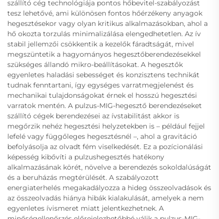
szállító cég technológiája pontos hőbevitel-szabályozást
tesz lehetővé, ami különösen fontos hőérzékeny anyagok
hegesztésekor vagy olyan kritikus alkalmazásokban, ahol a
hő okozta torzulás minimalizálása elengedhetetlen. Az ív
stabil jellemzői csökkentik a kezelők fáradtságát, mivel
megszüntetik a hagyományos hegesztőberendezésekkel
szükséges állandó mikro-beállításokat. A hegesztők
egyenletes haladási sebességet és konzisztens technikát
tudnak fenntartani, így egységes varratmegjelenést és
mechanikai tulajdonságokat érnek el hosszú hegesztési
varratok mentén. A pulzus-MIG-hegesztő berendezéseket
szállító cégek berendezései az ívstabilitást akkor is
megőrzik nehéz hegesztési helyzetekben is – például fejjel
lefelé vagy függőleges hegesztésnél –, ahol a gravitáció
befolyásolja az olvadt fém viselkedését. Ez a pozícionálási
képesség kibővíti a pulzushegesztés hatékony
alkalmazásának körét, növelve a berendezés sokoldalúságát
és a beruházás megtérülését. A szabályozott
energiaterhelés megakadályozza a hideg összeolvadások és
az összeolvadás hiánya hibák kialakulását, amelyek a nem
egyenletes ívismeret miatt jelentkezhetnek. A
minőségellenőrzés előrejelezhetőbbé válik a pulzus-MIG-