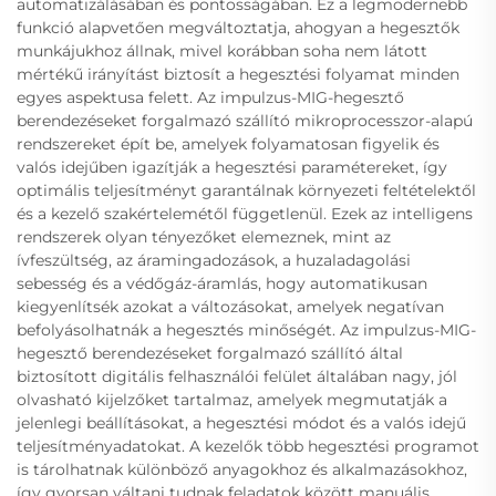
automatizálásában és pontosságában. Ez a legmodernebb
funkció alapvetően megváltoztatja, ahogyan a hegesztők
munkájukhoz állnak, mivel korábban soha nem látott
mértékű irányítást biztosít a hegesztési folyamat minden
egyes aspektusa felett. Az impulzus-MIG-hegesztő
berendezéseket forgalmazó szállító mikroprocesszor-alapú
rendszereket épít be, amelyek folyamatosan figyelik és
valós idejűben igazítják a hegesztési paramétereket, így
optimális teljesítményt garantálnak környezeti feltételektől
és a kezelő szakértelemétől függetlenül. Ezek az intelligens
rendszerek olyan tényezőket elemeznek, mint az
ívfeszültség, az áramingadozások, a huzaladagolási
sebesség és a védőgáz-áramlás, hogy automatikusan
kiegyenlítsék azokat a változásokat, amelyek negatívan
befolyásolhatnák a hegesztés minőségét. Az impulzus-MIG-
hegesztő berendezéseket forgalmazó szállító által
biztosított digitális felhasználói felület általában nagy, jól
olvasható kijelzőket tartalmaz, amelyek megmutatják a
jelenlegi beállításokat, a hegesztési módot és a valós idejű
teljesítményadatokat. A kezelők több hegesztési programot
is tárolhatnak különböző anyagokhoz és alkalmazásokhoz,
így gyorsan váltani tudnak feladatok között manuális