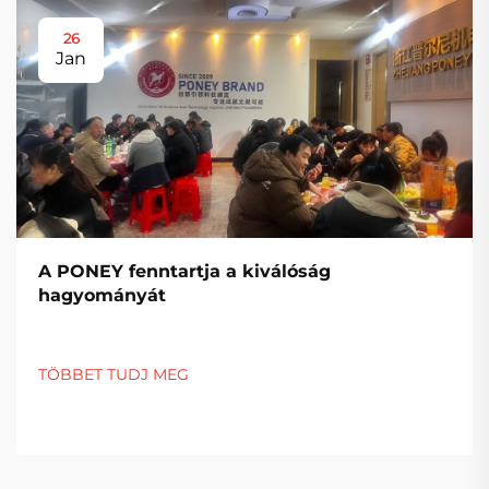
26
Jan
A PONEY fenntartja a kiválóság
hagyományát
TÖBBET TUDJ MEG