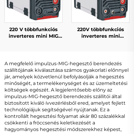
220 V többfunkciós
220V többfunkciós
inverteres mini MIG
inverteres mini
hegesztőgép MIG-140
vezeték nélküli
digitális jelvezérlésű
hegesztőgép Fcw-120
MIG hegesztőgép
digitális jelvezérlésű
Mig hegesztőgép
A megfelelő impulzus-MIG-hegesztő berendezés
szállítójának kiválasztása számos gyakorlati előnnyel
jár, amelyek közvetlenül befolyásolják a hegesztés
minőségét, a termelékenységet és az üzemeltetési
költségek egészét. A legjelentősebb előny az
impulzus-MIG-hegesztő berendezés szállítói által
biztosított kiváló ívvezérlésből ered, amelyet fejlett
technológiájuk segítségével nyújtanak. Ez a
kontrollált hegesztési folyamat akár 80 százalékkal
csökkenti a fröccsenés keletkezését a
hagyományos hegesztési módszerekhez képest,