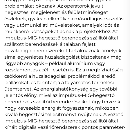
problémákat okoznak. Az operátorok javult
hegesztési megjelenést és felületminőséget
észlelnek, gyakran elkerülve a másodlagos csiszolási
vagy utómunkálati műveleteket, amelyek időt és
munkaerő-költségeket adnak a projektekhez. Az
impulzus-MIG-hegesztő berendezés szállítói által
szállított berendezések általában fejlett
huzaladagoló rendszereket tartalmaznak, amelyek
sima, egyenletes huzaladagolást biztosítanak még
lágyabb anyagok – például alumínium vagy
rozsdamentes acél – esetén is. Ez a megbízhatóság
csökkenti a huzaladagolási problémákból eredő
leállásokat, és fenntartja a folyamatos termelési
ütemtervet. Az energiahatékonyság egy további
jelentős előny, mivel az impulzus-MIG-hegesztő
berendezés szállítói berendezéseiket úgy tervezik,
hogy kevesebb energiát fogyasztanak, miközben
kiváló hegesztési teljesítményt nyújtanak. A vezető
impulzus-MIG-hegesztő berendezés szállítói által
kínált digitális vezérlőrendszerek pontos paraméter-