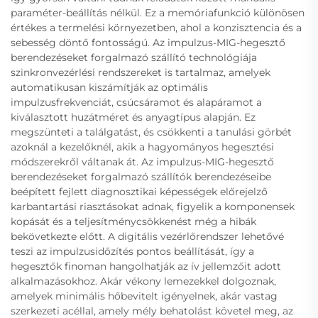
paraméter-beállítás nélkül. Ez a memóriafunkció különösen
értékes a termelési környezetben, ahol a konzisztencia és a
sebesség döntő fontosságú. Az impulzus-MIG-hegesztő
berendezéseket forgalmazó szállító technológiája
szinkronvezérlési rendszereket is tartalmaz, amelyek
automatikusan kiszámítják az optimális
impulzusfrekvenciát, csúcsáramot és alapáramot a
kiválasztott huzátméret és anyagtípus alapján. Ez
megszünteti a találgatást, és csökkenti a tanulási görbét
azoknál a kezelőknél, akik a hagyományos hegesztési
módszerekről váltanak át. Az impulzus-MIG-hegesztő
berendezéseket forgalmazó szállítók berendezéseibe
beépített fejlett diagnosztikai képességek előrejelző
karbantartási riasztásokat adnak, figyelik a komponensek
kopását és a teljesítménycsökkenést még a hibák
bekövetkezte előtt. A digitális vezérlőrendszer lehetővé
teszi az impulzusidőzítés pontos beállítását, így a
hegesztők finoman hangolhatják az ív jellemzőit adott
alkalmazásokhoz. Akár vékony lemezekkel dolgoznak,
amelyek minimális hőbevitelt igényelnek, akár vastag
szerkezeti acéllal, amely mély behatolást követel meg, az