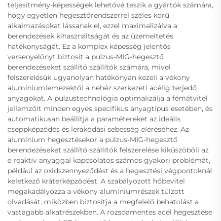
teljesítmény-képességek lehetővé teszik a gyártók számára,
hogy egyetlen hegesztőrendszerrel széles körű
alkalmazásokat lássanak el, ezzel maximalizálva a
berendezések kihasználtságát és az üzemeltetés
hatékonyságát. Ez a komplex képesség jelentős
versenyelőnyt biztosít a pulzus-MIG-hegesztő
berendezéseket szállító szállítók számára, mivel
felszerelésük ugyanolyan hatékonyan kezeli a vékony
alumíniumlemezektől a nehéz szerkezeti acélig terjedő
anyagokat. A pulzustechnológia optimalizálja a fémátvitel
jellemzőit minden egyes specifikus anyagtípus esetében, és
automatikusan beállítja a paramétereket az ideális
cseppképződés és lerakódási sebesség eléréséhez. Az
alumínium hegesztésekor a pulzus-MIG-hegesztő
berendezéseket szállító szállítók felszerelése kiküszöböli az
e reaktív anyaggal kapcsolatos számos gyakori problémát,
például az oxidszennyeződést és a hegesztési végpontoknál
keletkező kráterképződést. A szabályozott hőbevitel
megakadályozza a vékony alumíniumrészek túlzott
olvadását, miközben biztosítja a megfelelő behatolást a
vastagabb alkatrészekben. A rozsdamentes acél hegesztése