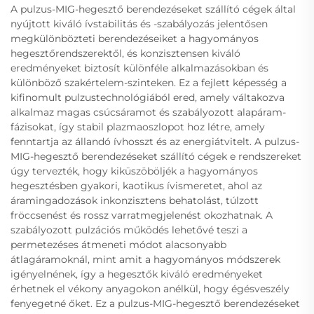
A pulzus-MIG-hegesztő berendezéseket szállító cégek által
nyújtott kiváló ívstabilitás és -szabályozás jelentősen
megkülönbözteti berendezéseiket a hagyományos
hegesztőrendszerektől, és konzisztensen kiváló
eredményeket biztosít különféle alkalmazásokban és
különböző szakértelem-szinteken. Ez a fejlett képesség a
kifinomult pulzustechnológiából ered, amely váltakozva
alkalmaz magas csúcsáramot és szabályozott alapáram-
fázisokat, így stabil plazmaoszlopot hoz létre, amely
fenntartja az állandó ívhosszt és az energiátvitelt. A pulzus-
MIG-hegesztő berendezéseket szállító cégek e rendszereket
úgy tervezték, hogy kiküszöböljék a hagyományos
hegesztésben gyakori, kaotikus ívismeretet, ahol az
áramingadozások inkonzisztens behatolást, túlzott
fröccsenést és rossz varratmegjelenést okozhatnak. A
szabályozott pulzációs működés lehetővé teszi a
permetezéses átmeneti módot alacsonyabb
átlagáramoknál, mint amit a hagyományos módszerek
igényelnének, így a hegesztők kiváló eredményeket
érhetnek el vékony anyagokon anélkül, hogy égésveszély
fenyegetné őket. Ez a pulzus-MIG-hegesztő berendezéseket