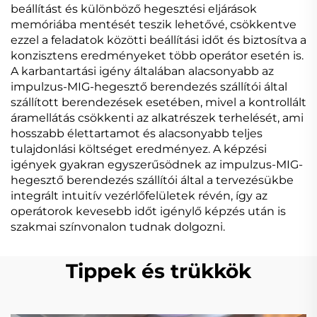
beállítást és különböző hegesztési eljárások
memóriába mentését teszik lehetővé, csökkentve
ezzel a feladatok közötti beállítási időt és biztosítva a
konzisztens eredményeket több operátor esetén is.
A karbantartási igény általában alacsonyabb az
impulzus-MIG-hegesztő berendezés szállítói által
szállított berendezések esetében, mivel a kontrollált
áramellátás csökkenti az alkatrészek terhelését, ami
hosszabb élettartamot és alacsonyabb teljes
tulajdonlási költséget eredményez. A képzési
igények gyakran egyszerűsödnek az impulzus-MIG-
hegesztő berendezés szállítói által a tervezésükbe
integrált intuitív vezérlőfelületek révén, így az
operátorok kevesebb időt igénylő képzés után is
szakmai színvonalon tudnak dolgozni.
Tippek és trükkök