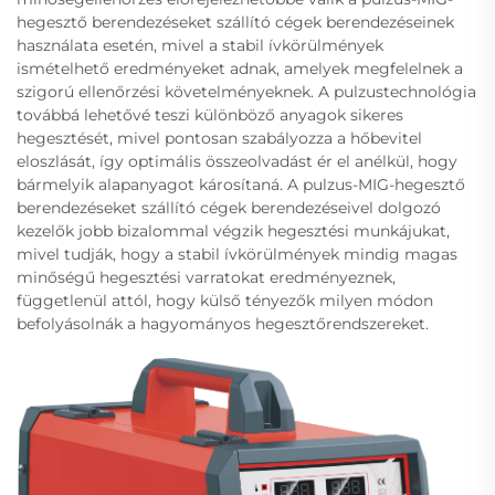
hegesztő berendezéseket szállító cégek berendezéseinek
használata esetén, mivel a stabil ívkörülmények
ismételhető eredményeket adnak, amelyek megfelelnek a
szigorú ellenőrzési követelményeknek. A pulzustechnológia
továbbá lehetővé teszi különböző anyagok sikeres
hegesztését, mivel pontosan szabályozza a hőbevitel
eloszlását, így optimális összeolvadást ér el anélkül, hogy
bármelyik alapanyagot károsítaná. A pulzus-MIG-hegesztő
berendezéseket szállító cégek berendezéseivel dolgozó
kezelők jobb bizalommal végzik hegesztési munkájukat,
mivel tudják, hogy a stabil ívkörülmények mindig magas
minőségű hegesztési varratokat eredményeznek,
függetlenül attól, hogy külső tényezők milyen módon
befolyásolnák a hagyományos hegesztőrendszereket.