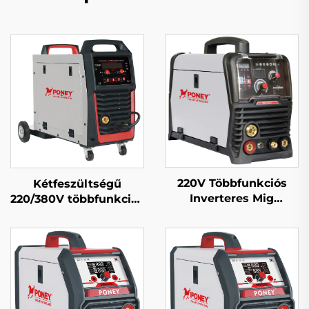
220V Többfunkciós
Kétfeszültségű
Inverteres Mig
220/380V többfunkciós
Hegesztőgép Mig-164
Mig hegesztőgép Mig-
Digitális
250 dupla impulzusos
Jelfeldolgozású
digitális szabályozású
Egypulzusos
szinergikus
Szinergetikus Mig
hegesztőgép
Hegesztőgép