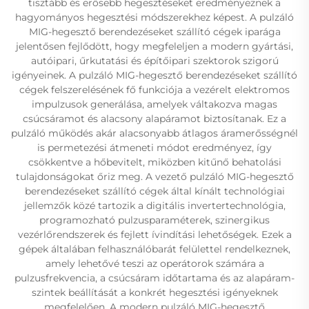
tisztább és erősebb hegesztéseket eredményeznek a
hagyományos hegesztési módszerekhez képest. A pulzáló
MIG-hegesztő berendezéseket szállító cégek iparága
jelentősen fejlődött, hogy megfeleljen a modern gyártási,
autóipari, űrkutatási és építőipari szektorok szigorú
igényeinek. A pulzáló MIG-hegesztő berendezéseket szállító
cégek felszerelésének fő funkciója a vezérelt elektromos
impulzusok generálása, amelyek váltakozva magas
csúcsáramot és alacsony alapáramot biztosítanak. Ez a
pulzáló működés akár alacsonyabb átlagos áramerősségnél
is permetezési átmeneti módot eredményez, így
csökkentve a hőbevitelt, miközben kitűnő behatolási
tulajdonságokat őriz meg. A vezető pulzáló MIG-hegesztő
berendezéseket szállító cégek által kínált technológiai
jellemzők közé tartozik a digitális invertertechnológia,
programozható pulzusparaméterek, szinergikus
vezérlőrendszerek és fejlett ívindítási lehetőségek. Ezek a
gépek általában felhasználóbarát felülettel rendelkeznek,
amely lehetővé teszi az operátorok számára a
pulzusfrekvencia, a csúcsáram időtartama és az alapáram-
szintek beállítását a konkrét hegesztési igényeknek
megfelelően. A modern pulzáló MIG-hegesztő