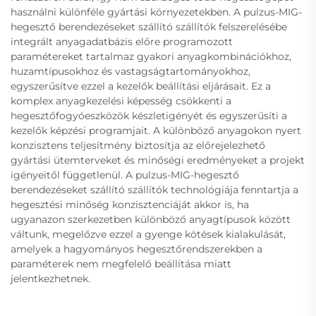
használni különféle gyártási környezetekben. A pulzus-MIG-
hegesztő berendezéseket szállító szállítók felszerelésébe
integrált anyagadatbázis előre programozott
paramétereket tartalmaz gyakori anyagkombinációkhoz,
huzamtípusokhoz és vastagságtartományokhoz,
egyszerűsítve ezzel a kezelők beállítási eljárásait. Ez a
komplex anyagkezelési képesség csökkenti a
hegesztőfogyóeszközök készletigényét és egyszerűsíti a
kezelők képzési programjait. A különböző anyagokon nyert
konzisztens teljesítmény biztosítja az előrejelezhető
gyártási ütemterveket és minőségi eredményeket a projekt
igényeitől függetlenül. A pulzus-MIG-hegesztő
berendezéseket szállító szállítók technológiája fenntartja a
hegesztési minőség konzisztenciáját akkor is, ha
ugyanazon szerkezetben különböző anyagtípusok között
váltunk, megelőzve ezzel a gyenge kötések kialakulását,
amelyek a hagyományos hegesztőrendszerekben a
paraméterek nem megfelelő beállítása miatt
jelentkezhetnek.