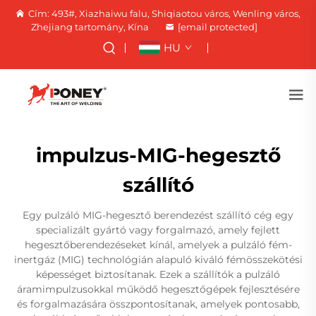
Cím: 493#, Xiazhaiwu falu, Shiqiaotou város, Wenling város,
Zhejiang tartomány, Kína
[email protected]
HU
impulzus-MIG-hegesztő
szállító
Egy pulzáló MIG-hegesztő berendezést szállító cég egy
specializált gyártó vagy forgalmazó, amely fejlett
hegesztőberendezéseket kínál, amelyek a pulzáló fém-
inertgáz (MIG) technológián alapuló kiváló fémösszekötési
képességet biztosítanak. Ezek a szállítók a pulzáló
áramimpulzusokkal működő hegesztőgépek fejlesztésére
és forgalmazására összpontosítanak, amelyek pontosabb,