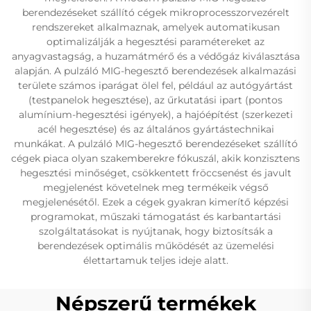
berendezéseket szállító cégek mikroprocesszorvezérelt
rendszereket alkalmaznak, amelyek automatikusan
optimalizálják a hegesztési paramétereket az
anyagvastagság, a huzamátmérő és a védőgáz kiválasztása
alapján. A pulzáló MIG-hegesztő berendezések alkalmazási
területe számos iparágat ölel fel, például az autógyártást
(testpanelok hegesztése), az űrkutatási ipart (pontos
alumínium-hegesztési igények), a hajóépítést (szerkezeti
acél hegesztése) és az általános gyártástechnikai
munkákat. A pulzáló MIG-hegesztő berendezéseket szállító
cégek piaca olyan szakemberekre fókuszál, akik konzisztens
hegesztési minőséget, csökkentett fröccsenést és javult
megjelenést követelnek meg termékeik végső
megjelenésétől. Ezek a cégek gyakran kimerítő képzési
programokat, műszaki támogatást és karbantartási
szolgáltatásokat is nyújtanak, hogy biztosítsák a
berendezések optimális működését az üzemelési
élettartamuk teljes ideje alatt.
Népszerű termékek