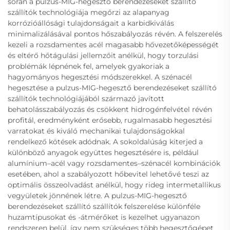
során a pulzus-MIG-hegesztő berendezéseket szállító
szállítók technológiája megőrzi az alapanyag
korrózióállósági tulajdonságait a karbidkiválás
minimalizálásával pontos hőszabályozás révén. A felszerelés
kezeli a rozsdamentes acél magasabb hővezetőképességét
és eltérő hőtágulási jellemzőit anélkül, hogy torzulási
problémák lépnének fel, amelyek gyakoriak a
hagyományos hegesztési módszerekkel. A szénacél
hegesztése a pulzus-MIG-hegesztő berendezéseket szállító
szállítók technológiájából származó javított
behatolásszabályozás és csökkent hidrogénfelvétel révén
profitál, eredményként erősebb, rugalmasabb hegesztési
varratokat és kiváló mechanikai tulajdonságokkal
rendelkező kötések adódnak. A sokoldalúság kiterjed a
különböző anyagok együttes hegesztésére is, például
alumínium–acél vagy rozsdamentes–szénacél kombinációk
esetében, ahol a szabályozott hőbevitel lehetővé teszi az
optimális összeolvadást anélkül, hogy rideg intermetallikus
vegyületek jönnének létre. A pulzus-MIG-hegesztő
berendezéseket szállító szállítók felszerelése különféle
huzamtípusokat és -átmérőket is kezelhet ugyanazon
rendszeren belül, így nem szükséges több hegesztőgépet