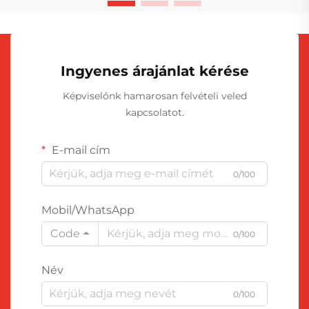
Ingyenes árajánlat kérése
Képviselőnk hamarosan felvételi veled
kapcsolatot.
E-mail cím
0/100
Mobil/WhatsApp
Code
0/100
Név
0/100