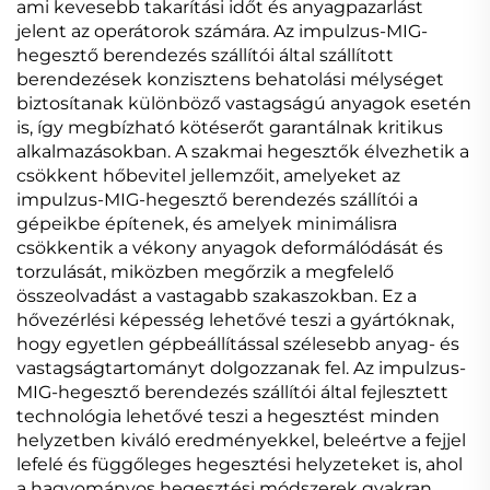
ami kevesebb takarítási időt és anyagpazarlást
jelent az operátorok számára. Az impulzus-MIG-
hegesztő berendezés szállítói által szállított
berendezések konzisztens behatolási mélységet
biztosítanak különböző vastagságú anyagok esetén
is, így megbízható kötéserőt garantálnak kritikus
alkalmazásokban. A szakmai hegesztők élvezhetik a
csökkent hőbevitel jellemzőit, amelyeket az
impulzus-MIG-hegesztő berendezés szállítói a
gépeikbe építenek, és amelyek minimálisra
csökkentik a vékony anyagok deformálódását és
torzulását, miközben megőrzik a megfelelő
összeolvadást a vastagabb szakaszokban. Ez a
hővezérlési képesség lehetővé teszi a gyártóknak,
hogy egyetlen gépbeállítással szélesebb anyag- és
vastagságtartományt dolgozzanak fel. Az impulzus-
MIG-hegesztő berendezés szállítói által fejlesztett
technológia lehetővé teszi a hegesztést minden
helyzetben kiváló eredményekkel, beleértve a fejjel
lefelé és függőleges hegesztési helyzeteket is, ahol
a hagyományos hegesztési módszerek gyakran