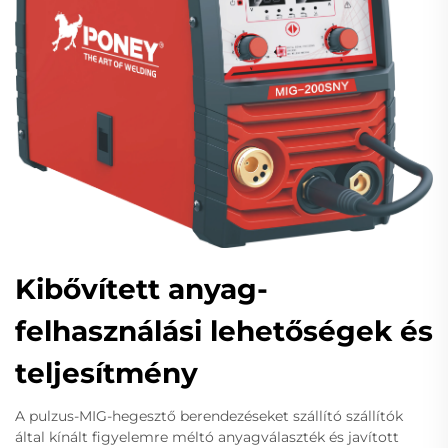
Kibővített anyag-
felhasználási lehetőségek és
teljesítmény
A pulzus-MIG-hegesztő berendezéseket szállító szállítók
által kínált figyelemre méltó anyagválaszték és javított