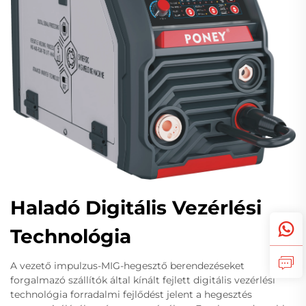
Haladó Digitális Vezérlési
Technológia
A vezető impulzus-MIG-hegesztő berendezéseket
forgalmazó szállítók által kínált fejlett digitális vezérlési
technológia forradalmi fejlődést jelent a hegesztés