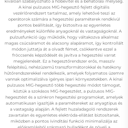
kiválóan szabályozható a hőbevitel és a behatolási mélység.
A kínai pulzusos MIG-hegesztő fejlett digitális
vezérlőrendszert tartalmaz, amely lehetővé teszi az
operátorok számára a hegesztési paraméterek rendkívül
pontos beállítását, így biztosítva az egyenletes
eredményeket különféle anyagoknál és vastagságoknál. A
pulzusfunkció úgy működik, hogy váltakozva alkalmaz
magas csúcsáramot és alacsony alapáramot, így kontrollált
módon juttatja át a olvadt fémet, csökkentve ezzel a
fröccsenés képződését és javítva a hegesztési varrat
megjelenését. Ez a hegesztőrendszer erős, masszív
felépítésű, nehézüzemű transzformátorokkal és hatékony
hűtőrendszerekkel rendelkezik, amelyek folyamatos üzemre
vannak optimalizálva igényes ipari környezetekben. A kínai
pulzusos MIG-hegesztő több hegesztési módot támogat,
köztük a szokásos MIG-hegesztést, a pulzusos MIG-
hegesztést és a szinkron hegesztési programokat, amelyek
automatikusan igazítják a paramétereket az anyagtípus és
a vastagság alapján. A fejlett huzaladagoló rendszerek
zavartalan és egyenletes elektróda-ellátást biztosítanak,
miközben a pontos ívindítási funkció minimalizálja az
előáramlásból származó hulladékot és növeli a