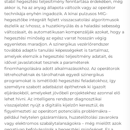
stabil hegesztési teljesítmény fenntartása érdekében, még
akkor is, ha az anyag állapota változik vagy az operátor
technikája enyhén ingadozik. A kínai pulzusos MIG-
hegesztőbe integrált fejlett visszacsatolási algoritmusok
észlelik az ívhossz, a huzatkinyúlás és a haladási sebesség
változásait, és automatikusan kompenzálják azokat, hogy a
hegesztési minőség az egész varrat hosszán végig
egyenletes maradjon. A szinergikus vezérlőrendszer
továbbá adaptív tanulási képességeket is tartalmaz,
amelyek elemzik a hegesztési teljesítmény adatait, és
idővel javaslatokat tesznek a paraméterek
finomhangolására adott alkalmazásokhoz. Az operátorok
létrehozhatnak és tárolhatnak egyedi szinergikus
programokat is ismétlődő hegesztési feladatokhoz, így
személyre szabott adatbázist építhetnek ki igazolt
eljárásokból, amelyeket jövőbeli projektekhez azonnal elő
lehet hívni. Az intelligens rendszer diagnosztikai
visszajelzést nyújt a digitális kijelzőn keresztül, és
figyelmezteti az operátort potenciális problémákra –
például helytelen gázáramlásra, huzatelőtolási zavarokra
vagy elektromos szabálytalanságokra – még mielőtt azok
negatívan befolyásolnák a hegesztési minőséget. Ez a