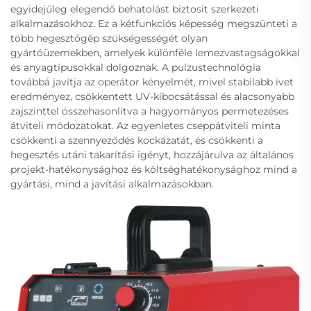
egyidejűleg elegendő behatolást biztosít szerkezeti
alkalmazásokhoz. Ez a kétfunkciós képesség megszünteti a
több hegesztőgép szükségességét olyan
gyártóüzemekben, amelyek különféle lemezvastagságokkal
és anyagtípusokkal dolgoznak. A pulzustechnológia
továbbá javítja az operátor kényelmét, mivel stabilabb ívet
eredményez, csökkentett UV-kibocsátással és alacsonyabb
zajszinttel összehasonlítva a hagyományos permetezéses
átviteli módozatokat. Az egyenletes cseppátviteli minta
csökkenti a szennyeződés kockázatát, és csökkenti a
hegesztés utáni takarítási igényt, hozzájárulva az általános
projekt-hatékonysághoz és költséghatékonysághoz mind a
gyártási, mind a javítási alkalmazásokban.