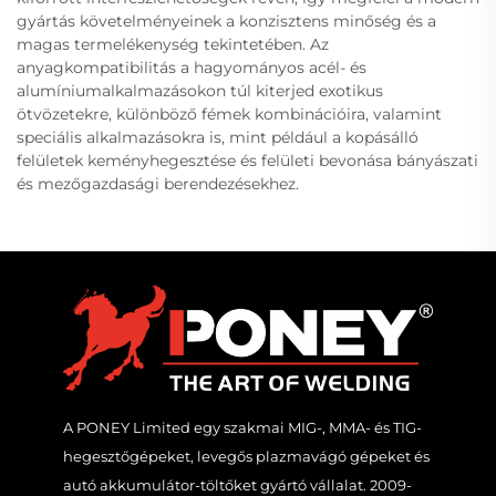
gyártás követelményeinek a konzisztens minőség és a
magas termelékenység tekintetében. Az
anyagkompatibilitás a hagyományos acél- és
alumíniumalkalmazásokon túl kiterjed exotikus
ötvözetekre, különböző fémek kombinációira, valamint
speciális alkalmazásokra is, mint például a kopásálló
felületek keményhegesztése és felületi bevonása bányászati
és mezőgazdasági berendezésekhez.
A PONEY Limited egy szakmai MIG-, MMA- és TIG-
hegesztőgépeket, levegős plazmavágó gépeket és
autó akkumulátor-töltőket gyártó vállalat. 2009-