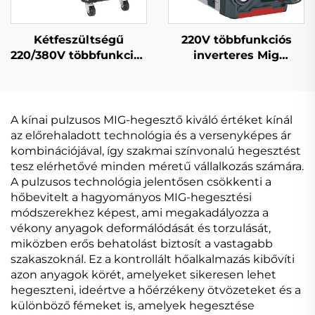
Kétfeszültségű
220V többfunkciós
220/380V többfunkciós
inverteres Mig
Mig hegesztőgép Mig-
hegesztőgép Mig-160
250 dupla impulzusos
digitális jelvezérlésű
digitális szabályozású
szinergikus Mig
szinergikus
hegesztőgép
A kínai pulzusos MIG-hegesztő kiváló értéket kínál
hegesztőgép
az előrehaladott technológia és a versenyképes ár
kombinációjával, így szakmai színvonalú hegesztést
tesz elérhetővé minden méretű vállalkozás számára.
A pulzusos technológia jelentősen csökkenti a
hőbevitelt a hagyományos MIG-hegesztési
módszerekhez képest, ami megakadályozza a
vékony anyagok deformálódását és torzulását,
miközben erős behatolást biztosít a vastagabb
szakaszoknál. Ez a kontrollált hőalkalmazás kibővíti
azon anyagok körét, amelyeket sikeresen lehet
hegeszteni, ideértve a hőérzékeny ötvözeteket és a
különböző fémeket is, amelyek hegesztése