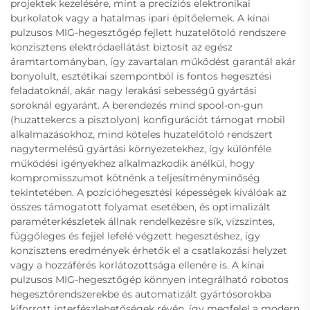
projektek kezelésére, mint a precíziós elektronikai
burkolatok vagy a hatalmas ipari építőelemek. A kínai
pulzusos MIG-hegesztőgép fejlett huzatelőtoló rendszere
konzisztens elektródaellátást biztosít az egész
áramtartományban, így zavartalan működést garantál akár
bonyolult, esztétikai szempontból is fontos hegesztési
feladatoknál, akár nagy lerakási sebességű gyártási
soroknál egyaránt. A berendezés mind spool-on-gun
(huzattekercs a pisztolyon) konfigurációt támogat mobil
alkalmazásokhoz, mind köteles huzatelőtoló rendszert
nagytermelésű gyártási környezetekhez, így különféle
működési igényekhez alkalmazkodik anélkül, hogy
kompromisszumot kötnénk a teljesítményminőség
tekintetében. A pozícióhegesztési képességek kiválóak az
összes támogatott folyamat esetében, és optimalizált
paraméterkészletek állnak rendelkezésre sík, vízszintes,
függőleges és fejjel lefelé végzett hegesztéshez, így
konzisztens eredmények érhetők el a csatlakozási helyzet
vagy a hozzáférés korlátozottsága ellenére is. A kínai
pulzusos MIG-hegesztőgép könnyen integrálható robotos
hegesztőrendszerekbe és automatizált gyártósorokba
kiforrott interfészlehetőségek révén, így megfelel a modern