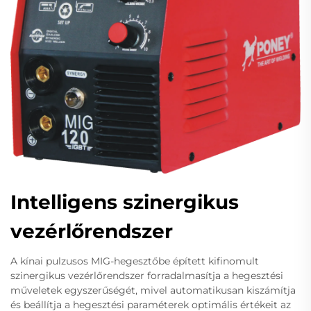
Intelligens szinergikus
vezérlőrendszer
A kínai pulzusos MIG-hegesztőbe épített kifinomult
szinergikus vezérlőrendszer forradalmasítja a hegesztési
műveletek egyszerűségét, mivel automatikusan kiszámítja
és beállítja a hegesztési paraméterek optimális értékeit az