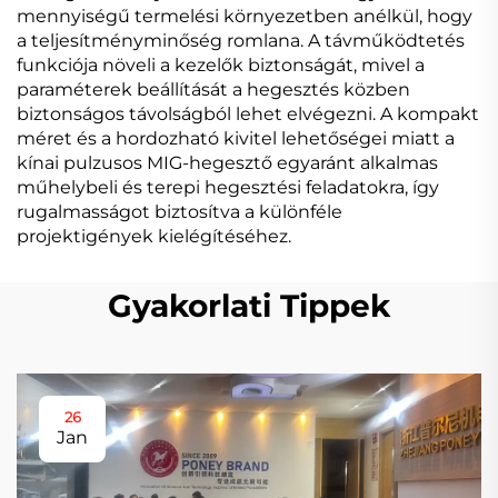
mennyiségű termelési környezetben anélkül, hogy
a teljesítményminőség romlana. A távműködtetés
funkciója növeli a kezelők biztonságát, mivel a
paraméterek beállítását a hegesztés közben
biztonságos távolságból lehet elvégezni. A kompakt
méret és a hordozható kivitel lehetőségei miatt a
kínai pulzusos MIG-hegesztő egyaránt alkalmas
műhelybeli és terepi hegesztési feladatokra, így
rugalmasságot biztosítva a különféle
projektigények kielégítéséhez.
Gyakorlati Tippek
26
Jan