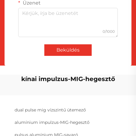
Üzenet
0/1000
Beküldés
kínai impulzus-MIG-hegesztő
dual pulse mig vízszintű ütemező
alumínium impulzus-MIG-hegesztő
pulsus alumínium MIG-savaró