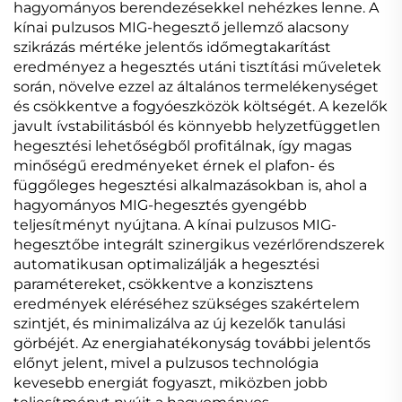
hagyományos berendezésekkel nehézkes lenne. A
kínai pulzusos MIG-hegesztő jellemző alacsony
szikrázás mértéke jelentős időmegtakarítást
eredményez a hegesztés utáni tisztítási műveletek
során, növelve ezzel az általános termelékenységet
és csökkentve a fogyóeszközök költségét. A kezelők
javult ívstabilitásból és könnyebb helyzetfüggetlen
hegesztési lehetőségből profitálnak, így magas
minőségű eredményeket érnek el plafon- és
függőleges hegesztési alkalmazásokban is, ahol a
hagyományos MIG-hegesztés gyengébb
teljesítményt nyújtana. A kínai pulzusos MIG-
hegesztőbe integrált szinergikus vezérlőrendszerek
automatikusan optimalizálják a hegesztési
paramétereket, csökkentve a konzisztens
eredmények eléréséhez szükséges szakértelem
szintjét, és minimalizálva az új kezelők tanulási
görbéjét. Az energiahatékonyság további jelentős
előnyt jelent, mivel a pulzusos technológia
kevesebb energiát fogyaszt, miközben jobb