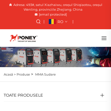
Adresa: 493#, satul Xiazhaiwu, orașul Shiqiaotou, orașul
Wenling, provinciile Zhejiang. China
[email protected]
RO
>
Acasă >
Produse
MMA Sudare
TOATE PRODUSELE