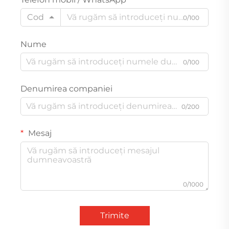
Cod
0/100
Nume
0/100
Denumirea companiei
0/200
Mesaj
0/1000
Trimite