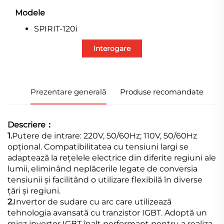
Modele
SPIRIT-120i
Interogare
Prezentare generală
Produse recomandate
Descriere：
1.
Putere de intrare: 220V, 50/60Hz; 110V, 50/60Hz
opțional. Compatibilitatea cu tensiuni largi se
adaptează la rețelele electrice din diferite regiuni ale
lumii, eliminând neplăcerile legate de conversia
tensiunii și facilitând o utilizare flexibilă în diverse
țări și regiuni.
2.
Invertor de sudare cu arc care utilizează
tehnologia avansată cu tranzistor IGBT. Adoptă un
miez invertor IGBT înalt performant pentru a realiza