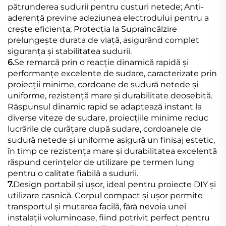
pătrunderea sudurii pentru custuri netede; Anti-
aderență previne adeziunea electrodului pentru a
crește eficiența; Protecția la Supraîncălzire
prelungește durata de viață, asigurând complet
siguranța și stabilitatea sudurii.
6.
Se remarcă prin o reacție dinamică rapidă și
performanțe excelente de sudare, caracterizate prin
proiecții minime, cordoane de sudură netede și
uniforme, rezistență mare și durabilitate deosebită.
Răspunsul dinamic rapid se adaptează instant la
diverse viteze de sudare, proiecțiile minime reduc
lucrările de curățare după sudare, cordoanele de
sudură netede și uniforme asigură un finisaj estetic,
în timp ce rezistența mare și durabilitatea excelentă
răspund cerințelor de utilizare pe termen lung
pentru o calitate fiabilă a sudurii.
7.
Design portabil și ușor, ideal pentru proiecte DIY și
utilizare casnică. Corpul compact și ușor permite
transportul și mutarea facilă, fără nevoia unei
instalații voluminoase, fiind potrivit perfect pentru