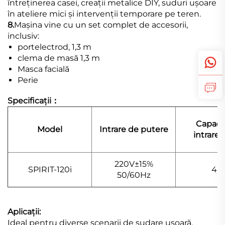
întreținerea casei, creații metalice DIY, suduri ușoare
în ateliere mici și intervenții temporare pe teren.
8.
Mașina vine cu un set complet de accesorii,
inclusiv:
portelectrod, 1,3 m
clema de masă 1,3 m
Masca facială
Perie
Specificații：
Capaci
Model
Intrare de putere
intrare 
220V±15%
SPIRIT-120i
4.8
50/60Hz
Aplicații:
Ideal pentru diverse scenarii de sudare ușoară,