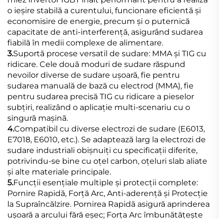
o ieșire stabilă a curentului, funcionare eficientă și
economisire de energie, precum și o puternică
capacitate de anti-interferență, asigurând sudarea
fiabilă în medii complexe de alimentare.
3.
Suportă procese versatil de sudare: MMA și TIG cu
ridicare. Cele două moduri de sudare răspund
nevoilor diverse de sudare ușoară, fie pentru
sudarea manuală de bază cu electrod (MMA), fie
pentru sudarea precisă TIG cu ridicare a pieselor
subțiri, realizând o aplicație multi-scenariu cu o
singură mașină.
4.
Compatibil cu diverse electrozi de sudare (E6013,
E7018, E6010, etc.). Se adaptează larg la electrozi de
sudare industriali obișnuiți cu specificații diferite,
potrivindu-se bine cu oțel carbon, oțeluri slab aliate
și alte materiale principale.
5.
Funcții esențiale multiple și protecții complete:
Pornire Rapidă, Forță Arc, Anti-aderență și Protecție
la Supraîncălzire. Pornirea Rapidă asigură aprinderea
ușoară a arcului fără eșec; Forța Arc îmbunătățește