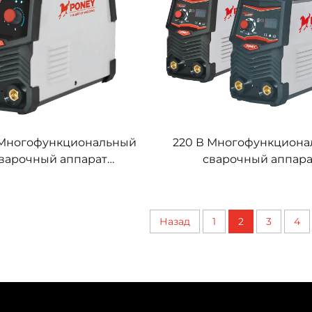
 Многофункциональный
220 В Многофункцион
варочный аппарат
сварочный аппара
торного типа MMA-120,
инверторного типа MM
арат дуговой сварки
аппарат дуговой сва
Назад
1
2
3
4