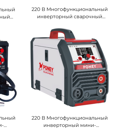
220 В Многофункциональный
альный
инверторный сварочный
чный
аппарат MIG Mig-200 с
0 с
высокой продолжительной
ием,
нагрузкой
ка MIG
альный
220 В Многофункциональный
и-
инверторный мини-
G Mig-
сварочный аппарат MIG Mig-