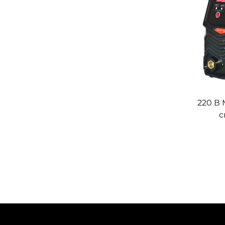
220 В
с
инвер
апп