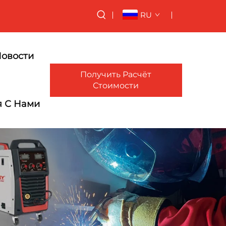
RU
овости
Получить Расчёт
Стоимости
я С Нами