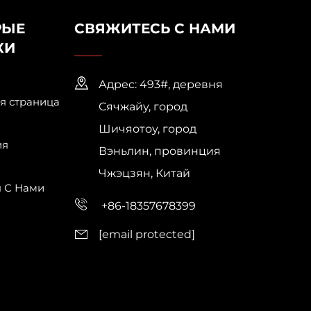
РЫЕ
СВЯЖИТЕСЬ С НАМИ
КИ
Адрес: 493#, деревня
я страница
Сячжайу, город
Шичяотоу, город
ия
Вэньлин, провинция
Чжэцзян, Китай
я С Нами
+86-18357678399
[email protected]