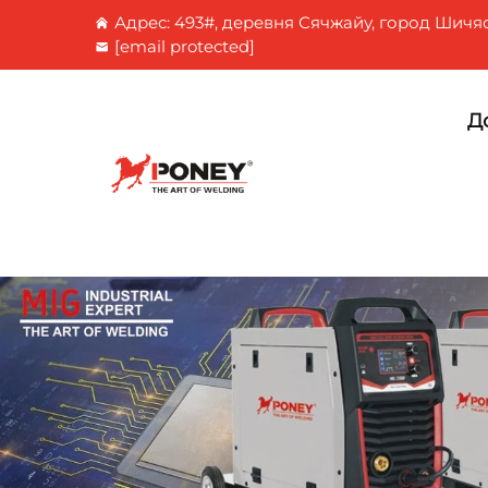
Адрес: 493#, деревня Сячжайу, город Шичя
[email protected]
Д