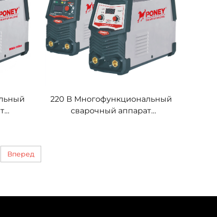
альный
220 В Многофункциональный
т
сварочный аппарат
A-140,
инверторного типа MMA-120,
рки
аппарат дуговой сварки
Вперед