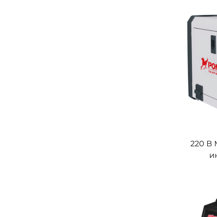
цифро
о
синер
220 В
и
сваро
F
упр