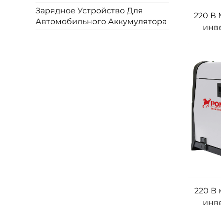
Зарядное Устройство Для
220 В
Автомобильного Аккумулятора
инв
а
Цифр
сва
220 В
инв
а