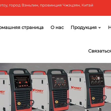
отоу, город Вэньлин, провинция Чжэцзян, Китай
омашняя страница
О нас
Продукция
Н
Связатьс