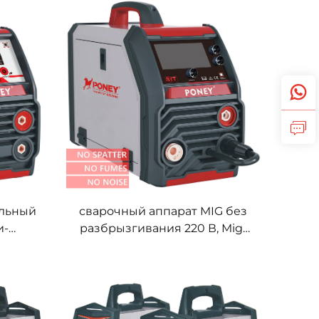
140 с цифровым
лом
управлением сигналом
альный
сварочный аппарат MIG без
и-
разбрызгивания 220 В, Mig-
 газа
200, с двойным импульсом,
ым
синергетическая система,
 MIG
ЖК-дисплей, универсальный
сварочный аппарат MIG