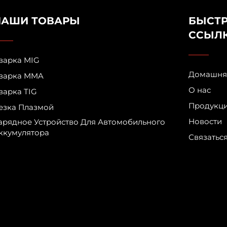
НАШИ ТОВАРЫ
БЫСТ
ССЫЛ
варка MIG
Домашня
варка MMA
О нас
варка TIG
Продукц
езка Плазмой
Новости
арядное Устройство Для Автомобильного
ккумулятора
Связатьс