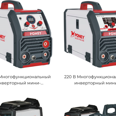
вая обработка сигнала,
140 с цифровым
диночный импульс,
управлением сигна
гетическая сварка MIG
 Многофункциональный
220 В Многофункцион
нверторный мини-
инверторный мин
чный аппарат без газа
сварочный аппарат без
cw-120 с цифровым
Fcw-120 с цифров
авлением, сварка MIG
управлением, сварка