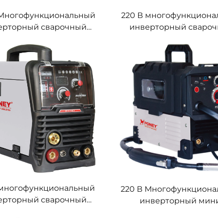
 Многофункциональный
220 В многофункцион
ерторный сварочный
инверторный сваро
ппарат MIG Mig-200
аппарат MIG Mig-16
овой синергетический
цифровым управлен
рочный аппарат MIG
синергетическая свар
 многофункциональный
220 В Многофункцион
ерторный сварочный
инверторный мин
ппарат MIG Mig-164,
сварочный аппарат MI