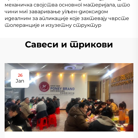
механичка својства основног материјала, што
чини миг заваривање угљен-диоксидом
идеалним за апликације које захтевају чврсте
толеранције и изузетну структур
Савеси и трикови
26
Jan