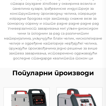
ствара поуздане зглобове у оквирима возила и
панелима кузаре, грађевинске индустрије за
конструктивну производњу челика, операције
изградње бродова које захтевају снажне везе за
поморску опрему и опште радне радне радне рад
Универзалност заваривања миг угљен-диоксидом
чини га погодним за рад са различитим
материјалима, укључујући благи челик, нисколегиране
челије и одређене категорије нерђајућег челика,
пружајући произвођачима једно решење за више
захтева заваривања, истовремено одржавајући
доследне стандарде квалитета током ци
Популарни производи