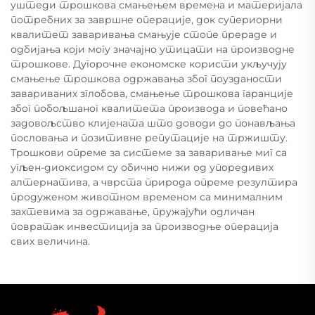
уштеди трошкова смањењем времена и материјала
потребних за завршне операције, док супериорни
квалитет заваривања смањује стопе прераде и
одбијања који могу значајно утицати на производне
трошкове. Дугорочне економске користи укључују
смањење трошкова одржавања због поузданости
завариваних зглобова, смањење трошкова гаранције
због побољшаног квалитета производа и повећано
задовољство клијената што доводи до понављања
пословања и позитивне репутације на тржишту.
Трошкови опреме за системе за заваривање миг са
угљен-диоксидом су обично нижи од упоредивих
алтернатива, а чврста природа опреме резултира
продуженом животном временом са минималним
захтевима за одржавање, пружајући одличан
повратак инвестиција за производње операција
свих величина.