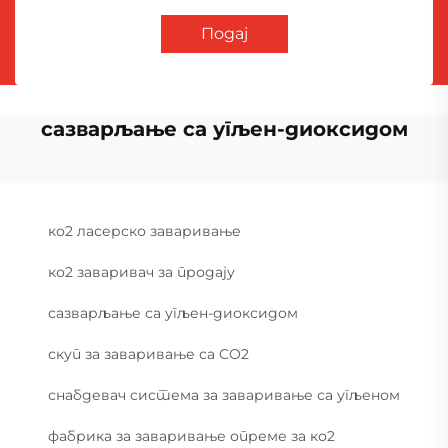
Подај
сазварљање са угљен-диоксидом
ко2 ласерско заваривање
ко2 заваривач за продају
сазварљање са угљен-диоксидом
скуп за заваривање са CO2
снабдевач система за заваривање са угљеном
фабрика за заваривање опреме за ко2