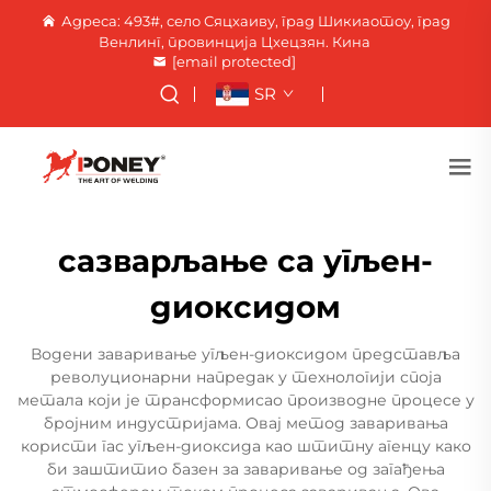
Адреса: 493#, село Сяцхаиву, град Шикиаотоу, град
Венлинг, провинција Цхецзян. Кина
[email protected]
SR
сазварљање са угљен-
диоксидом
Водени заваривање угљен-диоксидом представља
револуционарни напредак у технологији споја
метала који је трансформисао производне процесе у
бројним индустријама. Овај метод заваривања
користи гас угљен-диоксида као штитну агенцу како
би заштитио базен за заваривање од загађења