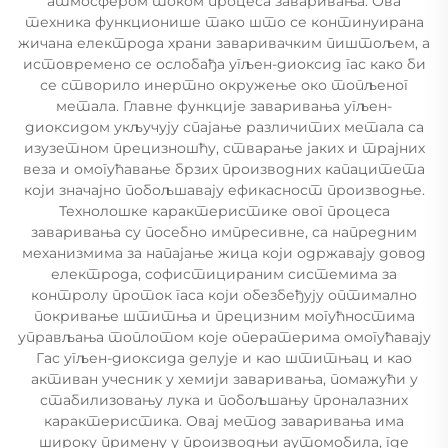
атмосфером током процеса заваривања. Ова
техника функционише тако што се континуирана
жичана електрода храни заваривачким пиштољем, а
истовремено се ослобађа угљен-диоксид гас како би
се створило инертно окружење око топљеног
метала. Главне функције заваривања угљен-
диоксидом укључују спајање различитих метала са
изузетном прецизношћу, стварање јаких и трајних
веза и омогућавање брзих производних капацитета
који значајно побољшавају ефикасност производње.
Технолошке карактеристике овог процеса
заваривања су посебно импресивне, са напредним
механизмима за напајање жица који одржавају довод
електрода, софистицираним системима за
контролу проток гаса који обезбеђују оптимално
покривање штитња и прецизним могућностима
управљања топлотом које оператерима омогућавају
Гас угљен-диоксида делује и као штитњац и као
активан учесник у хемији заваривања, помажући у
стабилизовању лука и побољшању проналазних
карактеристика. Овај метод заваривања има
широку примену у производњи аутомобила, где