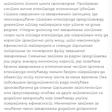
штитило током цикла производње. Протјеран
систем жичне електроде елиминише губитак
стапка савршених са заваривањем палицама, где
неискоришћени стапови електрода представљају
директни отпад материјала који утиче на доње
редове. Угледни диоксид миг заваривање постиже
скоро нула отпада електрода, јер оператери могу да
користе практично целу жицу, што максимизује
ефикасност материјала и смањује трошкове
потрошње по линеарном футу завршеног
заваривања. Смањење захтева за радом представља
још једну значајну економску корист, јер повећана
брзина заваривања и елиминисање честих промена
електрода омогућавају мањим бројем оператера да
обавесту исту количину посла за мање времена. Ова
побољшана продуктивност рада омогућава
произвођачима да смање трошкове запослености
или преусмеравају особље на друге активности са
додатом вредношћу које повећавају укупну
оперативну ефикасност. Минимални захтеви за
чишћење након заваривања додатно доприносе