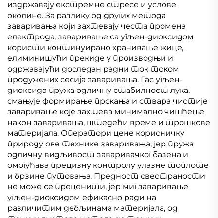
издржавају екстремне стресе и услове
околине. За разлику од других метода
заваривања који захтевају честа промена
електрода, заваривање са угљен-диоксидом
користи континуирано хранивање жице,
елиминишући прекиде у производњи и
одржавајући доследан радни ток током
продужених сесија заваривања. Гас угљен-
диоксида пружа одличну стабилност лука,
смањује формирање прскања и ствара чистије
заваривање које захтева минимално чишћење
након заваривања, штедећи време и трошкове
материјала. Оператори цене корисничку
природу ове технике заваривања, јер пружа
одличну видљивост заваривачког базена и
омогућава прецизну контролу улазне топлоте
и брзине путовања. Предност свестраности
не може се преценити, јер миг заваривање
угљен-диоксидом ефикасно ради на
различитим дебљинама материјала, од