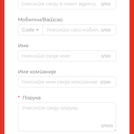
0/100
Мобилни/Ватсап
Code
0/100
Име
0/100
Име компаније
0/200
Порука
0/1000