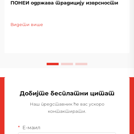
ПОНЕИ одржава традицију изврсности
Видети више
Добијте бесплатни цитат
Наш представник ће вас ускоро
контактирати.
Е-маил