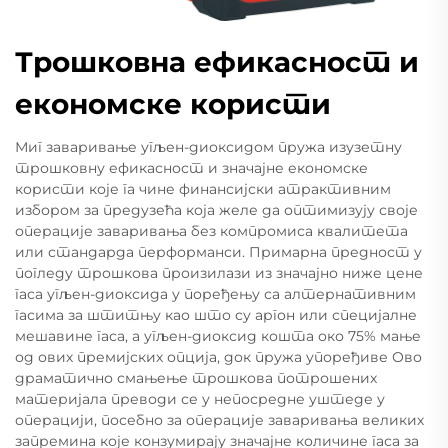
Трошковна ефикасност и
економске користи
Миг заваривање угљен-диоксидом пружа изузетну
трошковну ефикасност и значајне економске
користи које га чине финансијски атрактивним
избором за предузећа која желе да оптимизују своје
операције заваривања без компромиса квалитета
или стандарда перформанси. Примарна предност у
погледу трошкова произилази из значајно ниже цене
гаса угљен-диоксида у поређењу са алтернативним
гасима за штитњу као што су аргон или специјалне
мешавине гаса, а угљен-диоксид кошта око 75% мање
од ових премијских опција, док пружа упоређиве Ово
драматично смањење трошкова потрошених
материјала преводи се у непосредне уштеде у
операцији, посебно за операције заваривања великих
запремина које конзумирају значајне количине гаса за