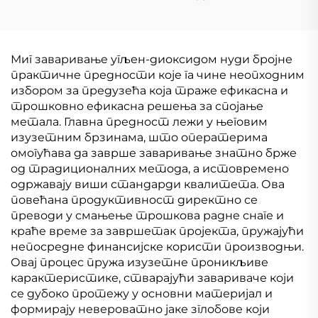
инвертер Миг
инвертер Мини Миг
заваривачка машина
Велдер Миг-140
Миг-200 Високо-
Цифрова контрола
намењена Миг
сигнала Миг Велдер
Миг заваривање угљен-диоксидом нуди бројне
заваривачка машина
Машина
практичне предности које га чине неопходним
избором за предузећа која траже ефикасна и
трошковно ефикасна решења за спојање
метала. Главна предност лежи у његовим
изузетним брзинама, што оператерима
омогућава да заврше заваривање знатно брже
од традиционалних метода, а истовремено
одржавају виши стандарди квалитета. Ова
повећана продуктивност директно се
преводи у смањење трошкова радне снаге и
краће време за завршетак пројекта, пружајући
непосредне финансијске користи производњи.
Овај процес пружа изузетне проникљиве
карактеристике, стварајући завариваче који
се дубоко протежу у основни материјал и
формирају невероватно јаке зглобове који