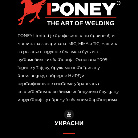
PONEY Limited је професионални произвођач
машина за заваривање MIG, MMA и TIG, машина
за резање ваздушне плазме и пуњача
аутомобилских батерија. Основана 2009.
године у Тајџоу, пружамо интегрисану
производњу, напредне НИРД и
сертификоване системе управљања
квалитетом како бисмо испоручили поуздану
индустријску опрему глобалним партнерима.
УКРАСНИ