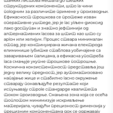
танких листова метала до тешких
структурних компоненти, што га чини
погодним за различите примене у производњи.
Ефикасност трошкова се протеже изван
оперативне уштеде, јер је гас угљен-диоксид
лако доступан и знатно јефтинији од
алтернативних гасова за штит као што су
аргон или хелијум. Процес ствара минималан
отпад, јер континуирана жичана електрода
елиминише губитке стаблова уобичајене са
заваривањем палицама, а ефикасна употреба
гаса смањује укупне трошкове потрошње.
Космична конзистентност представља још
једну велику предност, јер аутоматизовано
напајање жице и стабилно гасно окружење
стварају понављајуће резултате који
испуњавају строге стандарде квалитета
током производње. Смањена зона која се осећа
топлотом минимизује искривљење
материјала, чувајући прецизност димензија у
прецизним компонентама док се одржавају