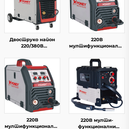
Двоструко напон
220В
220/380В
мултифункционални
мултифункционална
инвертер Миг
Миг машина за
заваривачка машина
заваривање Миг-250
Миг-160 Дигитална
Двоструко импулсна
контрола сигнала
дигитална контрола
Синергична Миг
Синергична машина
заваривачка машина
за заваривање
220В
220В мулти-
мултифункционални
функционални