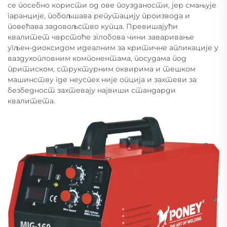
се посебно користи од ове поузданости, јер смањује
гаранције, побољшава репутацију производа и
повећава задовољство купца. Превишајући
квалитет чврстоће зглобова чини заваривање
угљен-диоксидом идеалним за критичне апликације у
ваздухопловним компонентама, посудама под
притиском, структурним оквирима и тешком
машинству где неуспех није опција и захтеви за
безбедност захтевају највиши стандарди
квалитета.