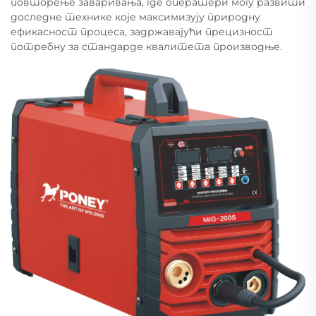
повторење заваривања, где оператери могу развити
доследне технике које максимизују природну
ефикасност процеса, задржавајући прецизност
потребну за стандарде квалитета производње.