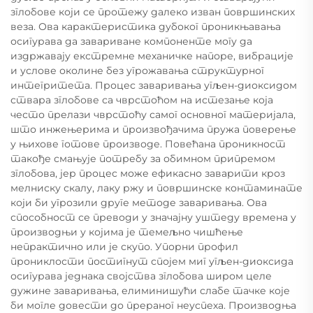
зглобове који се протежу далеко изван површинских
веза. Ова карактеристика дубоког проникњавања
осигурава да завариване компоненте могу да
издржавају екстремне механичке напоре, вибрације
и услове околине без угрожавања структурног
интегритета. Процес заваривања угљен-диоксидом
ствара зглобове са чврстоћом на истезање која
често прелази чврстоћу самог основног материјала,
што инжењерима и произвођачима пружа поверење
у њихове готове производе. Повећана проникност
такође смањује потребу за обимном припремом
зглобова, јер процес може ефикасно заварити кроз
мелниску скалу, лаку ржу и површинске контаминате
који би угрозили друге методе заваривања. Ова
способност се преводи у значајну уштеду времена у
производњи у којима је темељно чишћење
непрактично или је скупо. Упорни профил
прониклости постигнут спојем миг угљен-диоксида
осигурава једнака својства зглобова широм целе
дужине заваривања, елиминишући слабе тачке које
би могле довести до прераног неуспеха. Производња