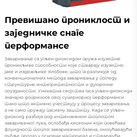
Превишано прониклост и
заједничке снаге
перформансе
Заваривање са угљен-диоксидом пружа изузетне
проникљиве способности које стварају изузетно
јаке и издржљиве зглобове, што га разликује од
конвенционалних метода заваривања у погледу
структурне интегритетности и дугорочне
поузданости. Уникатна својства гаса угљен-диоксида
значајно доприносе овој супериорној перформанси
тако што активно учествују у процесу заваривања,
а не само пружају пасивну заштиту. Када се угљен-
диоксид разбија под интензивном топлотом
заваривачког лука, ослобађа кисеоник који повећава
флуидност топлог заваривачког базена, омогућавајући
дубље пролаз у основни материјал и стварајући