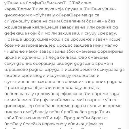
утиче на профитабилност. Стабилне
карактеристике лука које пружа штитња угљен-
диоксидом омогућавају оператерима да са
сигурношћу раде на овим повећаним брзинама без
жртвовања квалитета заваривања или ризика од
дефеката који би могли захтевати скупу прераду.
Повише продуктивности се протеже изван чисте
брзине заваривања, јер процес захтева минимално
чишћење након заваривања због смањења формирања
прска и одличног изгледа биљака. Ово смањење
секундарних операција штеди додатно време и
трошкове радног труда, а истовремено осигурава да
готови производи испуњавају естетске и
функционалне захтеве без обимних завршних радова.
Производња објекти извештавају значајна
побољшања у целокупној ефикасности опреме када
се имплементирају системи за миг сварење угљен-
диоксида, јер повећано време рада и смањено време
циклуса омогућавају већи проток без додатних
капиталних инвестиција. Предности брзине
постају посебно изражене у апликацијама за