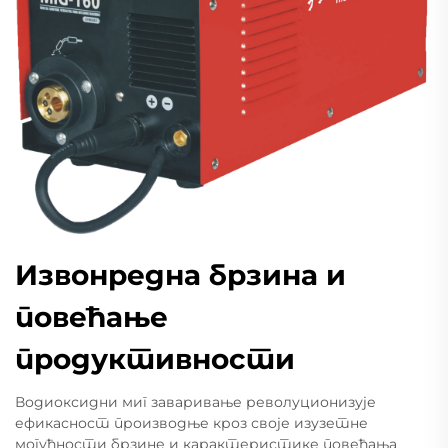
Извонредна брзина и
повећање
продуктивности
Водиоксидни миг заваривање револуционизује
ефикасност производње кроз своје изузетне
могућности брзине и карактеристике повећања