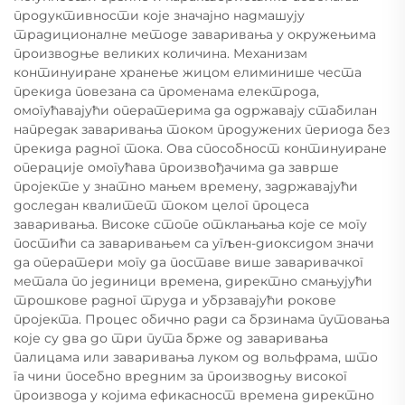
продуктивности које значајно надмашују
традиционалне методе заваривања у окружењима
производње великих количина. Механизам
континуиране хранење жицом елиминише честа
прекида повезана са променама електрода,
омогућавајући оператерима да одржавају стабилан
напредак заваривања током продужених периода без
прекида радног тока. Ова способност континуиране
операције омогућава произвођачима да заврше
пројекте у знатно мањем времену, задржавајући
доследан квалитет током целог процеса
заваривања. Високе стопе отклањања које се могу
постићи са заваривањем са угљен-диоксидом значи
да оператери могу да поставе више заваривачког
метала по јединици времена, директно смањујући
трошкове радног труда и убрзавајући рокове
пројекта. Процес обично ради са брзинама путовања
које су два до три пута брже од заваривања
палицама или заваривања луком од вольфрама, што
га чини посебно вредним за производњу високог
производа у којима ефикасност времена директно