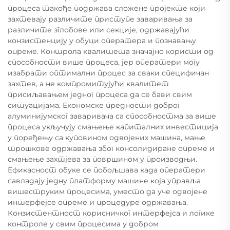
процеса такође подржава сложене пројекте који
захтевају различите приступе заваривања за
различите зглобове или секције, одржавајући
конзистенцију у обуци оператера и познавању
опреме. Контрола квалитета значајно користи од
способности више процеса, јер оператери могу
изабрати оптимални процес за сваки специфичан
захтев, а не компромитујући квалитет
присиљавањем једног процеса да се бави свим
ситуацијама. Економске предности доброг
алуминијумског заваривача са способностма за више
процеса укључују смањење капиталних инвестиција
у поређењу са куповином одвојених машина, мање
трошкове одржавања због консолидиране опреме и
смањење захтјева за површином у производњи.
Ефикасност обуке се побољшава када оператери
савладају једну платформу машине која управља
вишеструким процесима, уместо да уче одвојене
интерфејсе опреме и процедуре одржавања.
Конзистентност корисничког интерфејса и логике
контроле у свим процесима у добром