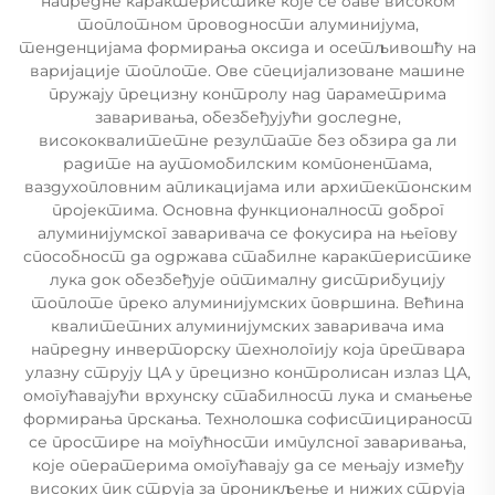
напредне карактеристике које се баве високом
топлотном проводности алуминијума,
тенденцијама формирања оксида и осетљивошћу на
варијације топлоте. Ове специјализоване машине
пружају прецизну контролу над параметрима
заваривања, обезбеђујући доследне,
висококвалитетне резултате без обзира да ли
радите на аутомобилским компонентама,
ваздухопловним апликацијама или архитектонским
пројектима. Основна функционалност доброг
алуминијумског заваривача се фокусира на његову
способност да одржава стабилне карактеристике
лука док обезбеђује оптималну дистрибуцију
топлоте преко алуминијумских површина. Већина
квалитетних алуминијумских заваривача има
напредну инверторску технологију која претвара
улазну струју ЦА у прецизно контролисан излаз ЦА,
омогућавајући врхунску стабилност лука и смањење
формирања прскања. Технолошка софистицираност
се простире на могућности импулсног заваривања,
које оператерима омогућавају да се мењају између
високих пик струја за проникљење и нижих струја