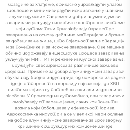
позадине за хлађење, ефикасно управљајући улазом
топлоте и минимизирајући искривљење у танким
алуминијумским Савремени добри алуминијумски
заваривачи укључују синергичне контролне системе
који аутоматски прилагођавају параметре
заваривања на основу дебљине материјала и брзине
за добацивање жице, што поједноставља операцију
и за почетнике и за искусне завариваче. Ове машине
обично подржавају вишеструке процесе заваривања
укључујући МИГ, ТИГ и режиме импулсног заваривања,
пружајући свестраност за различите захтеве
пројекта. Примене за добар алуминијумски заваривач
обухватају бројне индустрије, од поморске изградње
где је отпорност на корозију најважнија, до ХВЦ
система којима су потребни лаки али издржљиви
зглобови. У производњи аутомобила, ови заваривачи
омогућавају стварање јаких, лаких компоненти
возила који побољшавају ефикасност горива.
Аерокосмичка индустрија се у великој мери ослања
на добре алуминијумске завариваче за производњу
критичних структурних компоненти где