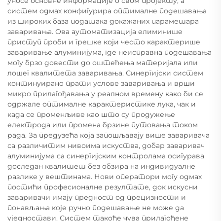
уносе основне информације о свом пројекту, а
систем одмах конфигурира оптималне подешавања
из широких база података докажаних параметара
заваривања. Ова аутоматизација елиминише
приступ проби и грешке који често карактерише
заваривање алуминијума, где неисправна подешавања
могу брзо довести до оштећења материјала или
лошег квалитета заваривања. Синергијски систем
континуирано прати услове заваривања и врши
микро прилагођавања у реалном времену како би се
одржале оптималне карактеристике лука, чак и
када се променљиве као што су продужење
електрода или промена брзине путовања током
рада. За предузећа која запошљавају више заваривача
са различитим нивоима искуства, добар заваривач
алуминијума са синергијским контролама осигурава
доследан квалитет без обзира на индивидуалне
разлике у вештинама. Нови оператори могу одмах
постићи професионалне резултате, док искусни
заваривачи имају предност од прецизности и
понављања које ручно подешавање не може да
уједностави. Систем такође чува прилагођене