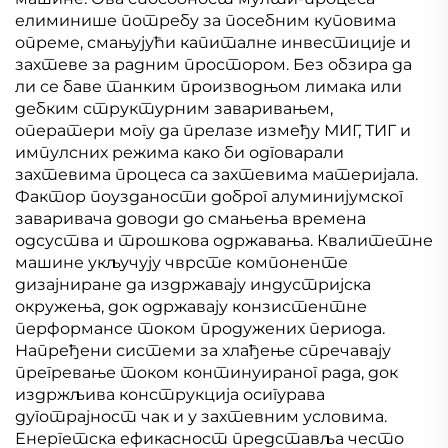
елиминише потребу за посебним куповима
опреме, смањујући капиталне инвестиције и
захтеве за радним простором. Без обзира да
ли се баве танким производњом лимака или
дебким структурним заваривањем,
оператери могу да прелазе између МИГ, ТИГ и
импулсних режима како би одговарали
захтевима процеса са захтевима материјала.
Фактор поузданости доброг алуминијумског
заваривача доводи до смањења времена
одсуства и трошкова одржавања. Квалитетне
машине укључују чврсте компоненте
дизајниране да издржавају индустријска
окружења, док одржавају конзистентне
перформансе током продужених периода.
Напређени системи за хлађење спречавају
прегревање током континуираног рада, док
издржљива конструкција осигурава
дуготрајност чак и у захтевним условима.
Енергетска ефикасност представља често