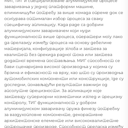
МИГ, ТИГ и специјализоване алуминијумске процесе
заваривања у једној платформи машине,
елиминишући потребу за више комада опреме док се
осигурава оптималан избор процеса за сваку
специфичну апликацију. Када раде са добрим
алуминијумским заваривачем који нуди
функционалност више процеса, оператери могу лако
да прелазију између процеса на основу дебелине
материјала, конфигурације зглоба и захтева за
квалитет без прекида радног тока или захтева
додатног времена постављања. МИГ способност се
бави сценаријама високог производња у којима су
брзина и ефикасност на врху, као што су производња
аутомобилских компоненти или конструкције, где су
доследни, понављајући резултати важнији од
апсолутне прецизности. За апликације које
захтевају супериорни козметички изглед и прецизну
контролу, ТИГ функционалност у добром
алуминијумском заваривачу пружа финезу потребну
за ваздухопловне компоненте, декоративне
архитектонске елементе или висококвалитетне
потрошачке производе. Способност преласка између