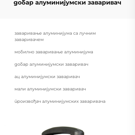
добар алуминијумски заваривач
заваривање алуминијума са лучним
заваривачем
мобилно заваривање алуминијума
добар алуминијумски заваривач
ац алуминијумски заваривач
мали алуминијумски заваривач
произвођач алуминијумских заваривача