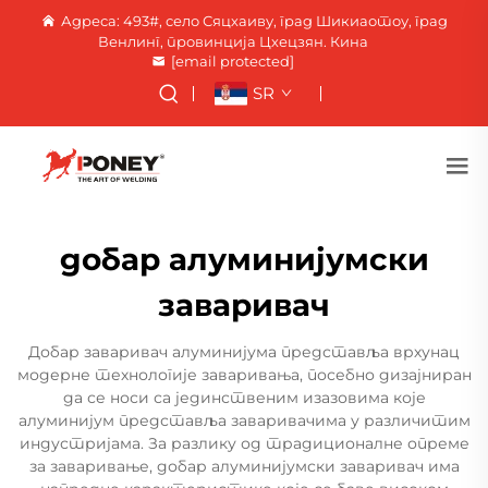
Адреса: 493#, село Сяцхаиву, град Шикиаотоу, град
Венлинг, провинција Цхецзян. Кина
[email protected]
SR
добар алуминијумски
заваривач
Добар заваривач алуминијума представља врхунац
модерне технологије заваривања, посебно дизајниран
да се носи са јединственим изазовима које
алуминијум представља заваривачима у различитим
индустријама. За разлику од традиционалне опреме
за заваривање, добар алуминијумски заваривач има