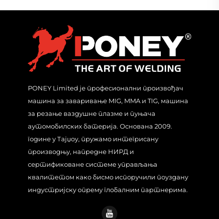
PONEY Limited је професионални произвођач
машина за заваривање MIG, MMA и TIG, машина
за резање ваздушне плазме и пуњача
аутомобилских батерија. Основана 2009.
године у Тајџоу, пружамо интегрисану
производњу, напредне НИРД и
сертификоване системе управљања
квалитетом како бисмо испоручили поуздану
индустријску опрему глобалним партнерима.