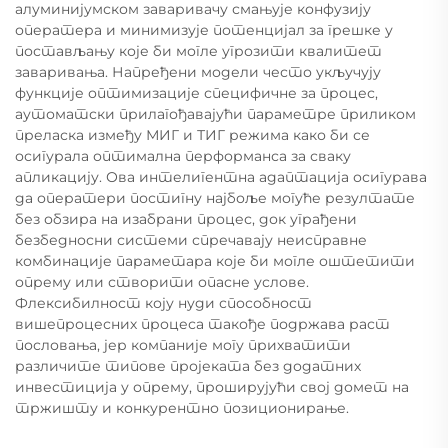
алуминијумском заваривачу смањује конфузију
оператера и минимизује потенцијал за грешке у
постављању које би могле угрозити квалитет
заваривања. Напређени модели често укључују
функције оптимизације специфичне за процес,
аутоматски прилагођавајући параметре приликом
преласка између МИГ и ТИГ режима како би се
осигурала оптимална перформанса за сваку
апликацију. Ова интелигентна адаптација осигурава
да оператери постигну најбоље могуће резултате
без обзира на изабрани процес, док уграђени
безбедносни системи спречавају неисправне
комбинације параметара које би могле оштетити
опрему или створити опасне услове.
Флексибилност коју нуди способност
вишепроцесних процеса такође подржава раст
пословања, јер компаније могу прихватити
различите типове пројеката без додатних
инвестиција у опрему, проширујући свој домет на
тржишту и конкурентно позиционирање.