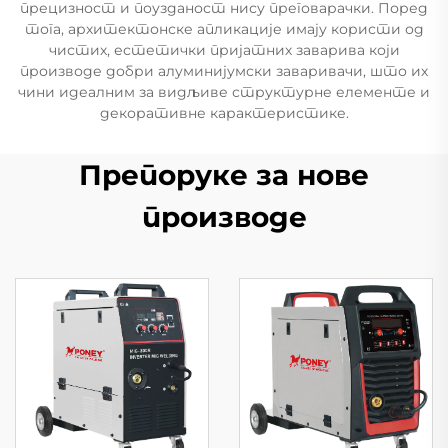
прецизност и поузданост нису преговарачки. Поред
тога, архитектонске апликације имају користи од
чистих, естетички пријатних заварива који
производе добри алуминијумски заваривачи, што их
чини идеалним за видљиве структурне елементе и
декоративне карактеристике.
Препоруке за нове
производе