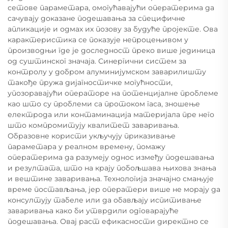
сетове параметара, омогућавајући оператерима да
сачувају доказане подешавања за специфичне
апликације и одмах их позову за будуће пројекте. Ова
карактеристика се показује непроцењивом у
производњи где је доследност преко више јединица
од суштинског значаја. Синергични систем за
контролу у добром алуминијумском заварилишту
такође пружа дијагностичке могућности,
упозоравајући операторе на потенцијалне проблеме
као што су проблеми са протоком гаса, зношење
електрода или контаминација материјала пре него
што компромитују квалитет заваривања.
Образовне користи укључују приказивање
параметара у реалном времену, помажу
оператерима да разумеју однос између подешавања
и резултата, што на крају побољшава њихова знања
и вештине заваривања. Технологија значајно смањује
време постављања, јер оператери више не морају да
консултују табеле или да обављају испитивање
заваривања како би утврдили одговарајуће
подешавања. Овај раст ефикасности директно се