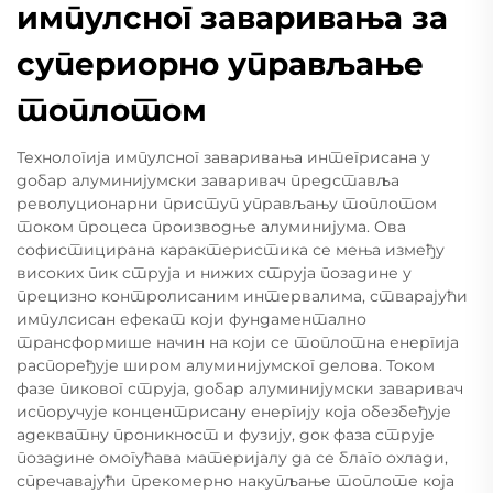
импулсног заваривања за
супериорно управљање
топлотом
Технологија импулсног заваривања интегрисана у
добар алуминијумски заваривач представља
револуционарни приступ управљању топлотом
током процеса производње алуминијума. Ова
софистицирана карактеристика се мења између
високих пик струја и нижих струја позадине у
прецизно контролисаним интервалима, стварајући
импулсисан ефекат који фундаментално
трансформише начин на који се топлотна енергија
распоређује широм алуминијумског делова. Током
фазе пиковог струја, добар алуминијумски заваривач
испоручује концентрисану енергију која обезбеђује
адекватну проникност и фузију, док фаза струје
позадине омогућава материјалу да се благо охлади,
спречавајући прекомерно накупљање топлоте која