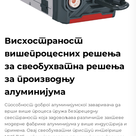
Висхостраност
вишепроцесних решења
за свеобухватна решења
за производњу
алуминијума
Способност доброг алуминијумског заваривача да
врши више процеса пружа безпрецедну
свестраност која задовољава различите захтеве
модерне фабрике алуминијума у више индустрија и
примена. Овај свеобухватни приступ интегрише