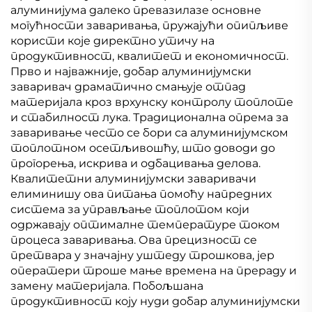
Машина
Миг Велдер
алуминијума далеко превазилазе основне
могућности заваривања, пружајући опипљиве
користи које директно утичу на
продуктивност, квалитет и економичност.
Прво и најважније, добар алуминијумски
заваривач драматично смањује отпад
материјала кроз врхунску контролу топлоте
и стабилност лука. Традиционална опрема за
заваривање често се бори са алуминијумском
топлотном осетљивошћу, што доводи до
прогорења, искрива и одбацивања делова.
Квалитетни алуминијумски заваривачи
елиминишу ова питања помоћу напредних
система за управљање топлотом који
одржавају оптималне температуре током
процеса заваривања. Ова прецизност се
претвара у значајну уштеду трошкова, јер
оператери троше мање времена на прераду и
замену материјала. Побољшана
продуктивност коју нуди добар алуминијумски