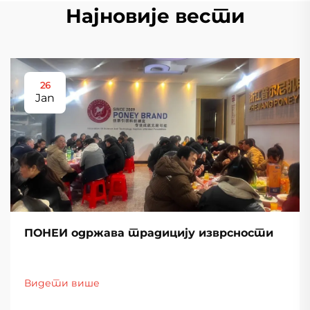
Најновије вести
26
Jan
ПОНЕИ одржава традицију изврсности
Видети више