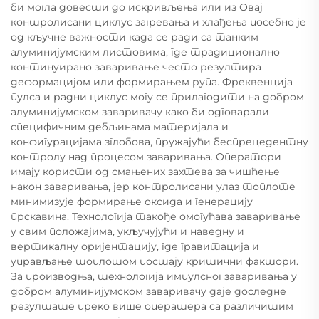
би могла довести до искривљења или из Овај
контролисани циклус загревања и хлађења посебно је
од кључне важности када се ради са танким
алуминијумским листовима, где традиционално
континуирано заваривање често резултира
деформацијом или формирањем рупа. Фреквенција
пулса и радни циклус могу се прилагодити на добром
алуминијумском заваривачу како би одговарали
специфичним дебљинама материјала и
конфигурацијама зглобова, пружајући беспрецедентну
контролу над процесом заваривања. Оператори
имају користи од смањених захтева за чишћење
након заваривања, јер контролисани улаз топлоте
минимизује формирање оксида и генерацију
прскавина. Технологија такође омогућава заваривање
у свим положајима, укључујући и наведну и
вертикалну оријентацију, где гравитација и
управљање топлотом постају критични фактори.
За производња, технологија импулсног заваривања у
добром алуминијумском заваривачу даје доследне
резултате преко више оператера са различитим