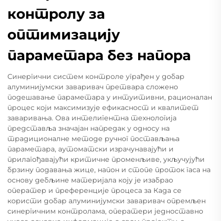
контролу за
оптимизацију
параметара без напора
Синергични систем контроле уграђен у добар
алуминијумски заваривач претвара сложено
подешавање параметара у интуитивни, рационалан
процес који максимизује ефикасност и квалитет
заваривања. Ова интелигентна технологија
представља значајан напредак у односу на
традиционалне методе ручног постављања
параметара, аутоматски израчунавајући и
прилагођавајући критичне променљиве, укључујући
брзину подавања жице, напон и стопе проток гаса на
основу дебљине материјала коју је изабрао
оператер и преференције процеса за Када се
користи добар алуминијумски заваривач опремљен
синергичним контролама, оператери једноставно