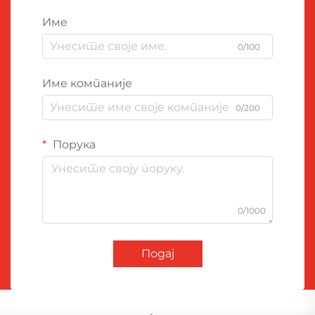
Име
0/100
Име компаније
0/200
Порука
0/1000
Подај