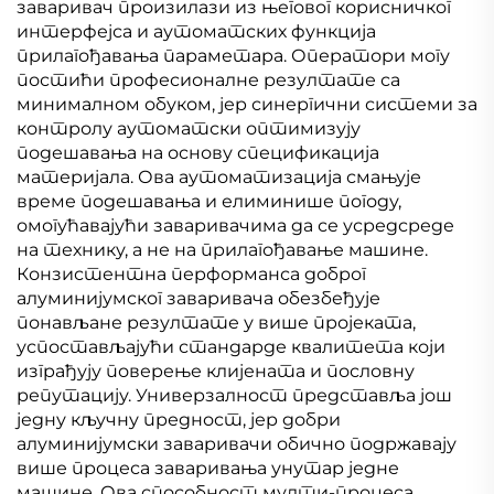
заваривач произилази из његовог корисничког
интерфејса и аутоматских функција
прилагођавања параметара. Оператори могу
постићи професионалне резултате са
минималном обуком, јер синергични системи за
контролу аутоматски оптимизују
подешавања на основу спецификација
материјала. Ова аутоматизација смањује
време подешавања и елиминише погоду,
омогућавајући заваривачима да се усредсреде
на технику, а не на прилагођавање машине.
Конзистентна перформанса доброг
алуминијумског заваривача обезбеђује
понављане резултате у више пројеката,
успостављајући стандарде квалитета који
изграђују поверење клијената и пословну
репутацију. Универзалност представља још
једну кључну предност, јер добри
алуминијумски заваривачи обично подржавају
више процеса заваривања унутар једне
машине. Ова способност мулти-процесa