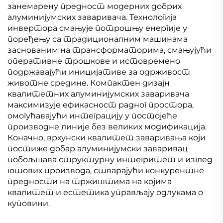
занемарену предност модерних добрих
алуминијумских заваривача. Технологија
инвертора смањује потрошњу енергије у
поређењу са традиционалним машинама
заснованим на трансформаторима, смањујући
оперативне трошкове и истовремено
подржавајући иницијативе за одрживост
животне средине. Компактен дизајн
квалитетних алуминијумских заваривача
максимизује ефикасност радног простора,
омогућавајући интеграцију у постојеће
производне линије без великих модификација.
Коначно, врхунски квалитет заваривања који
постиже добар алуминијумски заваривац
побољшава структурну интегритет и изглед
готових производа, стварајући конкурентне
предности на тржиштима на којима
квалитет и естетика управљају одлукама о
куповини.