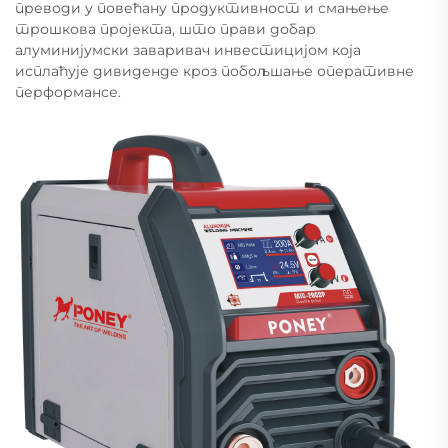
преводи у повећану продуктивност и смањење
трошкова пројекта, што прави добар
алуминијумски заваривач инвестицијом која
исплаћује дивиденде кроз побољшање оперативне
перформансе.