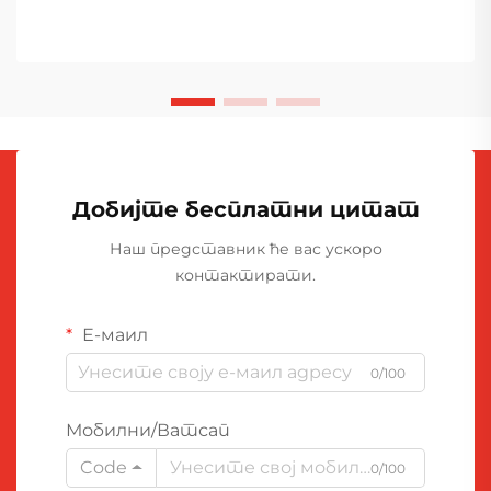
Добијте бесплатни цитат
Наш представник ће вас ускоро
контактирати.
Е-маил
0/100
Мобилни/Ватсап
Code
0/100