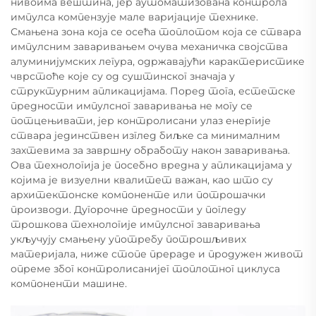
нивоима вештина, јер аутоматизована контрола
импулса компензује мале варијације технике.
Смањена зона која се осећа топлотом која се ствара
импулсним заваривањем очува механичка својства
алуминијумских легура, одржавајући карактеристике
чврстоће које су од суштинског значаја у
структурним апликацијама. Поред тога, естетске
предности импулсног заваривања не могу се
потцењивати, јер контролисани улаз енергије
ствара јединствен изглед биљке са минималним
захтевима за завршну обработу након заваривања.
Ова технологија је посебно вредна у апликацијама у
којима је визуелни квалитет важан, као што су
архитектонске компоненте или потрошачки
производи. Дугорочне предности у погледу
трошкова технологије импулсног заваривања
укључују смањену употребу потрошљивих
материјала, ниже стопе прераде и продужен живот
опреме због контролисанијег топлотног циклуса
компоненти машине.