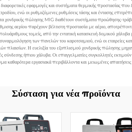
αφορετικές εφαρμογές και συστήματα θερμικής προστασίας που δι
δίου, ενώ οι ρυθμιζόμενες ρυθμίσεις τάσης και έντασης επιτρέπου
τα χονδρικής πώλησης MIG διαθέτουν συστήματα προώθησης-τράβηγ
θμισης αερίου παρέχουν βέλτιστη προστασία με αέριο, αποτρέποντα
ολυάριθμους τομείς, από την εντατική κατασκευή δομικού χάλυβα 
 συναρμολόγηση των πανελών του καροτσαμιού, ενώ οι εταιρείες κα
ών πλαισίων. Η ευελιξία του εξοπλισμού χονδρικής πώλησης μηχαν
ς σύνδεσης ήπιου χάλυβα. Οι επαγγελματίες συγκολλητές εκτιμούν τ
α καθαρότερα εργασιακά περιβάλλοντα και μειωμένες απαιτήσεις 
Σύσταση για νέα προϊόντα