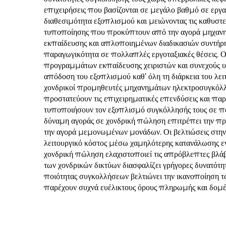
επιχειρήσεις που βασίζονται σε μεγάλο βαθμό σε εργ
διαθεσιμότητα εξοπλισμού και μειώνοντας τις καθυ
τυποποίησης που προκύπτουν από την αγορά μηχανη
εκπαίδευσης και απλοποιημένων διαδικασιών συντήρησ
παραγωγικότητα σε πολλαπλές εργοταξιακές θέσεις. Ο
προγραμμάτων εκπαίδευσης χειριστών και συνεχούς υπο
απόδοση του εξοπλισμού καθ’ όλη τη διάρκεια του λε
χονδρικοί προμηθευτές μηχανημάτων ηλεκτροσυγκόλλη
προστατεύουν τις επιχειρηματικές επενδύσεις και πα
τυποποιήσουν τον εξοπλισμό συγκόλλησής τους σε πολ
δύναμη αγοράς σε χονδρική πώληση επιτρέπει την πρό
την αγορά μεμονωμένων μονάδων. Οι βελτιώσεις στη
λειτουργικό κόστος μέσω χαμηλότερης κατανάλωσης ε
χονδρική πώληση ελαχιστοποιεί τις απρόβλεπτες βλά
των χονδρικών δικτύων διασφαλίζει γρήγορες δυνατότ
ποιότητας συγκολλήσεων βελτιώνει την ικανοποίηση 
παρέχουν συχνά ευέλικτους όρους πληρωμής και δομές 