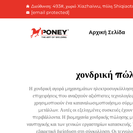
Διεύθυνση: 493#, χωριό Xiazhaiwu, πόλη Shiqiaot
[email protected]
Αρχική Σελίδα
χονδρική πώ
Η χονδρική αγορά μηχανημάτων ηλεκτροσυγκόλλησης
επιχειρήσεις που αναζητούν αξιόπιστες τεχνολογ
χρησιμοποιούν ένα καταναλωσιμοποιήσιμο σύρμα η
μετάλλων. Αυτές οι εξελιγμένες συσκευές έχου
περιβάλλοντα. Η βιομηχανία χονδρικής πώλησης μ
ναυπηγικής και των γενικών εργαστηρίων κατασκευής
εξαιρετική διείσδυση στη σύγκολληση. Οι τεχνο