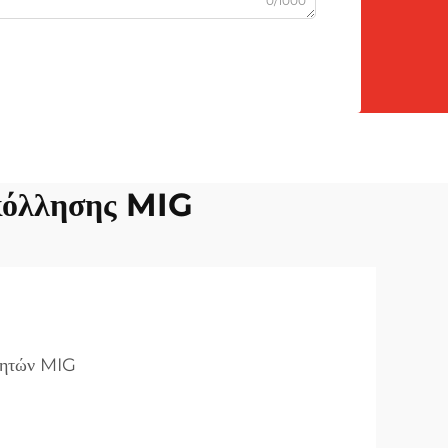
0/1000
κόλλησης MIG
λητών MIG