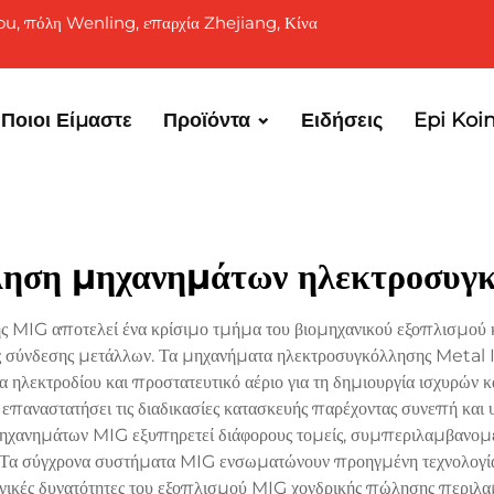
ou, πόλη Wenling, επαρχία Zhejiang, Κίνα
Ποιοι Είμαστε
Προϊόντα
Ειδήσεις
Epi Koi
ληση μηχανημάτων ηλεκτροσυγ
 MIG αποτελεί ένα κρίσιμο τμήμα του βιομηχανικού εξοπλισμού 
ίες σύνδεσης μετάλλων. Τα μηχανήματα ηλεκτροσυγκόλλησης Metal
λεκτροδίου και προστατευτικό αέριο για τη δημιουργία ισχυρών 
ν επαναστατήσει τις διαδικασίες κατασκευής παρέχοντας συνεπή κα
ηχανημάτων MIG εξυπηρετεί διάφορους τομείς, συμπεριλαμβανομένης
. Τα σύγχρονα συστήματα MIG ενσωματώνουν προηγμένη τεχνολογία α
λογικές δυνατότητες του εξοπλισμού MIG χονδρικής πώλησης περιλ