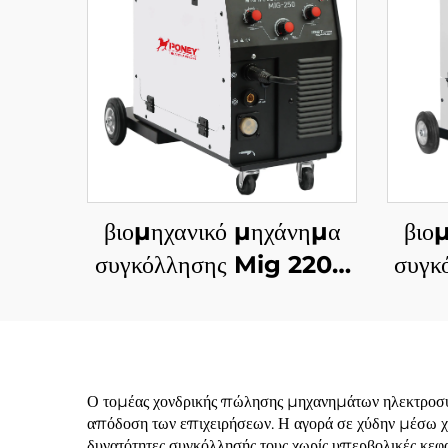
βιομηχανικό μηχάνημα
βιο
συγκόλλησης Mig 220V
συγκ
Mig-250
πολυλειτουργικό με
πο
προστασία αερίου CO2,
προσ
μηχάνημα συγκόλλησης
μηχ
Ο τομέας χονδρικής πώλησης μηχανημάτων ηλεκτροσυ
απόδοση των επιχειρήσεων. Η αγορά σε χύδην μέσω χον
Mig/Mag
δυνατότητες συγκόλλησής τους χωρίς υπερβολικές κεφ