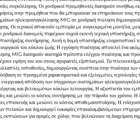
ασίες συγκόλλησης. Οι χονδρικοί προμηθευτές διατηρούν συνήθως ε
στερήσεις στην προμήθεια που θα μπορούσαν να επηρεάσουν τους 
μάτων ηλεκτροσυγκόλλησης MIG σε χονδρική πώληση δημιουργούν
ης. Οι τεχνικοί αποκτούν εμπειρία με συγκεκριμένα μοντέλα, μειώ
ι χονδρικοί διανομείς παρέχουν συχνά εκτενή τεχνική υποστήριξη
στήριξης συντήρησης. Αυτή η δομή υποστήριξης ελαχιστοποιεί τον 
ιτουργικού του κύκλου ζωής. Η εγγύηση ποιότητας αποτελεί ένα ακό
σης MIG διατηρούν αυστηρά πρότυπα ελέγχου ποιότητας και προσ
ρέχουν ειρήνη του νου στους αγοραστές εξοπλισμού. Τα πλεονεκτήμα
λαπλές τοποθεσίες, δημιουργώντας συνέπεια στην ποιότητα των συ
σβαση σε προηγμένα χαρακτηριστικά και εξελιγμένες τεχνολογίες π
ν ενεργειακή απόδοση των σύγχρονων συστημάτων ηλεκτροσυγκόλλ
νέργειας και βελτιωμένων κύκλων λειτουργίας. Η αξιοπιστία του 
βες και μειώνει το κόστος συντήρησης με την πάροδο του χρόνου.
ητες επισκευής και μειώνει το κόστος αποθεματοποίησης. Η ενίσχ
των πελατών και δημιουργεί ευκαιρίες επαναλαμβανόμενων επιχειρ
εκπτώσεων για αγορές σε χύδην, που βελτιώνουν τη διαχείριση της