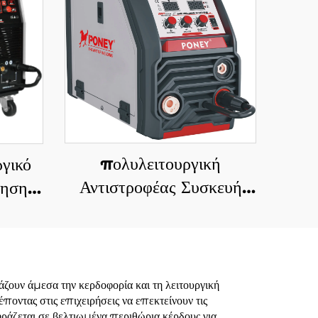
πολυλειτουργική
γικό
Αντιστροφέας Συσκευή
ησης
Συγκόλλησης MIG 220V
διπλό
Mig-200, Υψηλής
εγχος
Απόδοσης Συσκευή
ένο
Συγκόλλησης MIG
ησης
υν άμεσα την κερδοφορία και τη λειτουργική
οντας στις επιχειρήσεις να επεκτείνουν τις
ράζεται σε βελτιωμένα περιθώρια κέρδους για