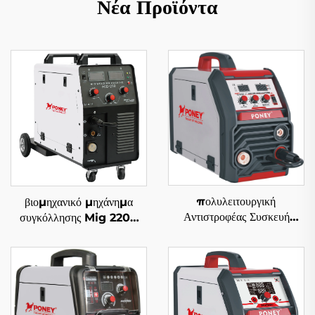
Νέα Προϊόντα
πολυλειτουργική
βιομηχανικό μηχάνημα
Αντιστροφέας Συσκευή
συγκόλλησης Mig 220V
Συγκόλλησης MIG 220V
Mig-250 πολυλειτουργικό
Mig-200, Υψηλής
με προστασία αερίου CO2,
Απόδοσης Συσκευή
μηχάνημα συγκόλλησης
Συγκόλλησης MIG
Mig/Mag