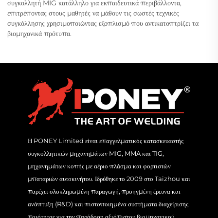
συγκολλητή MIG κατάλληλο για εκπαιδευτικά περιβάλλοντα,
επιτρέποντας στους μαθητές να μάθουν τις σωστές τεχνικές
συγκόλλησης χρησιμοποιώντας εξοπλισμό που αντικατοπτρίζει τα
βιομηχανικά πρότυπα.
Η PONEY Limited είναι επαγγελματικός κατασκευαστής
συγκολλητικών μηχανημάτων MIG, MMA και TIG,
μηχανημάτων κοπής με αέριο πλάσμα και φορτιστών
μπαταριών αυτοκινήτου. Ιδρύθηκε το 2009 στο Taizhou και
παρέχει ολοκληρωμένη παραγωγή, προηγμένη έρευνα και
ανάπτυξη (R&D) και πιστοποιημένα συστήματα διαχείρισης
ποιότητας για την παράδοση αξιόπιστου βιομηχανικού