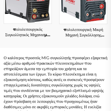
πολυλειτουργικός
πολυλειτουργική Μικρή
Συγκολλητικός Μηχανισμός
Μηχανή Συγκόλλησης
Αντιστροφέα MIG 220V
Αντιστροφέα 220V Χωρίς
Mig-164 Ψηφιακός Έλεγχος
Αέριο Fcw-120 Ψηφιακός
Σήματος, Μονή
Έλεγχος Σήματος Mig
Συγκεραστική Λειτουργία
Weldr
Ο καλύτερος προσιτός MIG συγκολλητής προσφέρει εξαιρετική
Παλμών
αξία μέσω αριθμού πρακτικών πλεονεκτημάτων που
επηρεάζουν άμεσα την εμπειρία του χρήστη και τα
αποτελέσματα των έργων. Το κύριο πλεονέκτημα είναι η
εξοικονόμηση κόστους, καθώς αυτές οι συσκευές προσφέρουν
επαγγελματικές δυνατότητες συγκόλλησης χωρίς τις υψηλές
τιμές που συνδέονται με τον βιομηχανικό εξοπλισμό υψηλής
κατηγορίας. Οι χρήστες εξοικονομούν χιλιάδες δολάρια, ενώ
έχουν πρόσβαση σε λειτουργίες που προηγουμένως ήταν
διαθέσιμες μόνο σε ακριβές εμπορικές μονάδες. Η ευελιξία