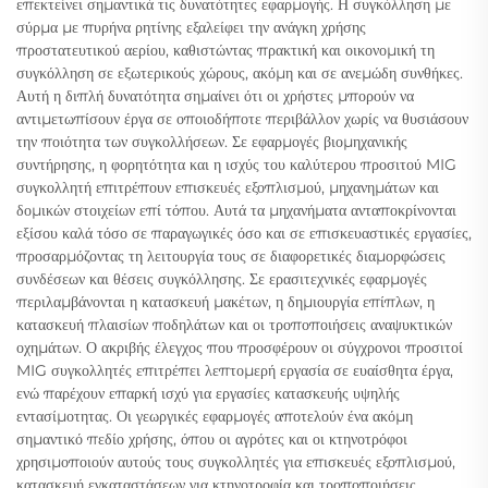
επεκτείνει σημαντικά τις δυνατότητες εφαρμογής. Η συγκόλληση με
σύρμα με πυρήνα ρητίνης εξαλείφει την ανάγκη χρήσης
προστατευτικού αερίου, καθιστώντας πρακτική και οικονομική τη
συγκόλληση σε εξωτερικούς χώρους, ακόμη και σε ανεμώδη συνθήκες.
Αυτή η διπλή δυνατότητα σημαίνει ότι οι χρήστες μπορούν να
αντιμετωπίσουν έργα σε οποιοδήποτε περιβάλλον χωρίς να θυσιάσουν
την ποιότητα των συγκολλήσεων. Σε εφαρμογές βιομηχανικής
συντήρησης, η φορητότητα και η ισχύς του καλύτερου προσιτού MIG
συγκολλητή επιτρέπουν επισκευές εξοπλισμού, μηχανημάτων και
δομικών στοιχείων επί τόπου. Αυτά τα μηχανήματα ανταποκρίνονται
εξίσου καλά τόσο σε παραγωγικές όσο και σε επισκευαστικές εργασίες,
προσαρμόζοντας τη λειτουργία τους σε διαφορετικές διαμορφώσεις
συνδέσεων και θέσεις συγκόλλησης. Σε ερασιτεχνικές εφαρμογές
περιλαμβάνονται η κατασκευή μακέτων, η δημιουργία επίπλων, η
κατασκευή πλαισίων ποδηλάτων και οι τροποποιήσεις αναψυκτικών
οχημάτων. Ο ακριβής έλεγχος που προσφέρουν οι σύγχρονοι προσιτοί
MIG συγκολλητές επιτρέπει λεπτομερή εργασία σε ευαίσθητα έργα,
ενώ παρέχουν επαρκή ισχύ για εργασίες κατασκευής υψηλής
εντασίμοτητας. Οι γεωργικές εφαρμογές αποτελούν ένα ακόμη
σημαντικό πεδίο χρήσης, όπου οι αγρότες και οι κτηνοτρόφοι
χρησιμοποιούν αυτούς τους συγκολλητές για επισκευές εξοπλισμού,
κατασκευή εγκαταστάσεων για κτηνοτροφία και τροποποιήσεις