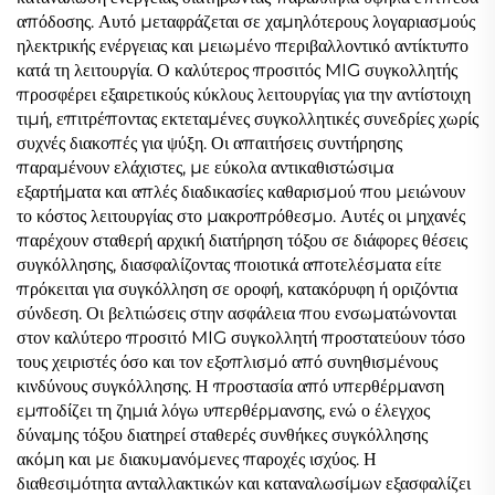
απόδοσης. Αυτό μεταφράζεται σε χαμηλότερους λογαριασμούς
ηλεκτρικής ενέργειας και μειωμένο περιβαλλοντικό αντίκτυπο
κατά τη λειτουργία. Ο καλύτερος προσιτός MIG συγκολλητής
προσφέρει εξαιρετικούς κύκλους λειτουργίας για την αντίστοιχη
τιμή, επιτρέποντας εκτεταμένες συγκολλητικές συνεδρίες χωρίς
συχνές διακοπές για ψύξη. Οι απαιτήσεις συντήρησης
παραμένουν ελάχιστες, με εύκολα αντικαθιστώσιμα
εξαρτήματα και απλές διαδικασίες καθαρισμού που μειώνουν
το κόστος λειτουργίας στο μακροπρόθεσμο. Αυτές οι μηχανές
παρέχουν σταθερή αρχική διατήρηση τόξου σε διάφορες θέσεις
συγκόλλησης, διασφαλίζοντας ποιοτικά αποτελέσματα είτε
πρόκειται για συγκόλληση σε οροφή, κατακόρυφη ή οριζόντια
σύνδεση. Οι βελτιώσεις στην ασφάλεια που ενσωματώνονται
στον καλύτερο προσιτό MIG συγκολλητή προστατεύουν τόσο
τους χειριστές όσο και τον εξοπλισμό από συνηθισμένους
κινδύνους συγκόλλησης. Η προστασία από υπερθέρμανση
εμποδίζει τη ζημιά λόγω υπερθέρμανσης, ενώ ο έλεγχος
δύναμης τόξου διατηρεί σταθερές συνθήκες συγκόλλησης
ακόμη και με διακυμανόμενες παροχές ισχύος. Η
διαθεσιμότητα ανταλλακτικών και καταναλωσίμων εξασφαλίζει