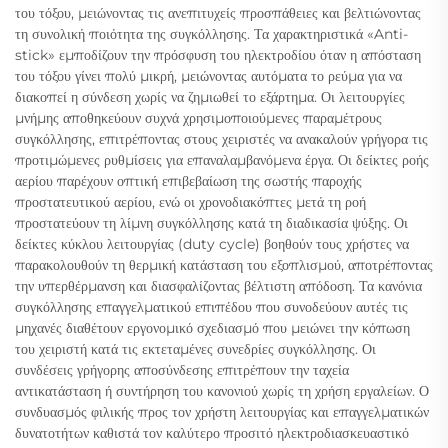
του τόξου, μειώνοντας τις ανεπιτυχείς προσπάθειες και βελτιώνοντας
τη συνολική ποιότητα της συγκόλλησης. Τα χαρακτηριστικά «Anti-
stick» εμποδίζουν την πρόσφυση του ηλεκτροδίου όταν η απόσταση
του τόξου γίνει πολύ μικρή, μειώνοντας αυτόματα το ρεύμα για να
διακοπεί η σύνδεση χωρίς να ζημιωθεί το εξάρτημα. Οι λειτουργίες
μνήμης αποθηκεύουν συχνά χρησιμοποιούμενες παραμέτρους
συγκόλλησης, επιτρέποντας στους χειριστές να ανακαλούν γρήγορα τις
προτιμώμενες ρυθμίσεις για επαναλαμβανόμενα έργα. Οι δείκτες ροής
αερίου παρέχουν οπτική επιβεβαίωση της σωστής παροχής
προστατευτικού αερίου, ενώ οι χρονοδιακόπτες μετά τη ροή
προστατεύουν τη λίμνη συγκόλλησης κατά τη διαδικασία ψύξης. Οι
δείκτες κύκλου λειτουργίας (duty cycle) βοηθούν τους χρήστες να
παρακολουθούν τη θερμική κατάσταση του εξοπλισμού, αποτρέποντας
την υπερθέρμανση και διασφαλίζοντας βέλτιστη απόδοση. Τα κανόνια
συγκόλλησης επαγγελματικού επιπέδου που συνοδεύουν αυτές τις
μηχανές διαθέτουν εργονομικό σχεδιασμό που μειώνει την κόπωση
του χειριστή κατά τις εκτεταμένες συνεδρίες συγκόλλησης. Οι
συνδέσεις γρήγορης αποσύνδεσης επιτρέπουν την ταχεία
αντικατάσταση ή συντήρηση του κανονιού χωρίς τη χρήση εργαλείων. Ο
συνδυασμός φιλικής προς τον χρήστη λειτουργίας και επαγγελματικών
δυνατοτήτων καθιστά τον καλύτερο προσιτό ηλεκτροδιασκευαστικό