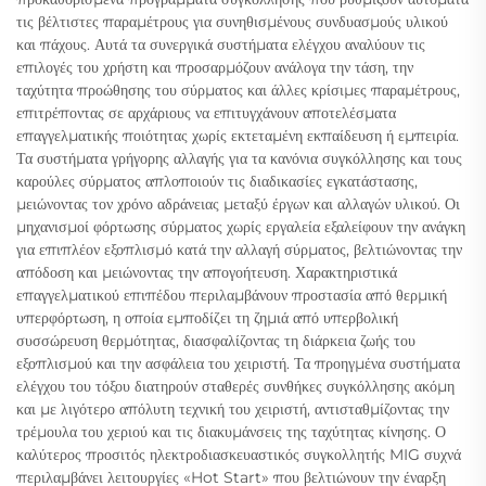
τις βέλτιστες παραμέτρους για συνηθισμένους συνδυασμούς υλικού
και πάχους. Αυτά τα συνεργικά συστήματα ελέγχου αναλύουν τις
επιλογές του χρήστη και προσαρμόζουν ανάλογα την τάση, την
ταχύτητα προώθησης του σύρματος και άλλες κρίσιμες παραμέτρους,
επιτρέποντας σε αρχάριους να επιτυγχάνουν αποτελέσματα
επαγγελματικής ποιότητας χωρίς εκτεταμένη εκπαίδευση ή εμπειρία.
Τα συστήματα γρήγορης αλλαγής για τα κανόνια συγκόλλησης και τους
καρούλες σύρματος απλοποιούν τις διαδικασίες εγκατάστασης,
μειώνοντας τον χρόνο αδράνειας μεταξύ έργων και αλλαγών υλικού. Οι
μηχανισμοί φόρτωσης σύρματος χωρίς εργαλεία εξαλείφουν την ανάγκη
για επιπλέον εξοπλισμό κατά την αλλαγή σύρματος, βελτιώνοντας την
απόδοση και μειώνοντας την απογοήτευση. Χαρακτηριστικά
επαγγελματικού επιπέδου περιλαμβάνουν προστασία από θερμική
υπερφόρτωση, η οποία εμποδίζει τη ζημιά από υπερβολική
συσσώρευση θερμότητας, διασφαλίζοντας τη διάρκεια ζωής του
εξοπλισμού και την ασφάλεια του χειριστή. Τα προηγμένα συστήματα
ελέγχου του τόξου διατηρούν σταθερές συνθήκες συγκόλλησης ακόμη
και με λιγότερο απόλυτη τεχνική του χειριστή, αντισταθμίζοντας την
τρέμουλα του χεριού και τις διακυμάνσεις της ταχύτητας κίνησης. Ο
καλύτερος προσιτός ηλεκτροδιασκευαστικός συγκολλητής MIG συχνά
περιλαμβάνει λειτουργίες «Hot Start» που βελτιώνουν την έναρξη