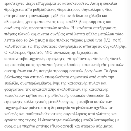
ερασιτέχνες μέχρι επαγγελματίες κατασκευαστές. Αυτή η ευελιξία
προέρχεται από ρυθμιζόμενες παραμέτρους συγκόλλησης που
επιτρέπουν τη συγκόλληση χάλυβα, ανοξείδωτου χάλυβα και
αλουμινίου, χρησιμοποιώντας τους κατάλληλους σύρματες και
συνδυασμούς προστατευτικών αερίων. Η ικανότητα επεξεργασίας
πάχους υλικού κυμαίνεται συνήθως από λεπτά φύλλα μετάλλου τόσο
λεπτά όσο το 24 gauge έως πλάκες πάχους μισού ιντσ (1/2 inch),
καλύπτοντας τις περισσότερες συνηθισμένες απαιτήσεις συγκόλλησης.
Ο καλύτερος προσιτός MIG συγκολλητής ξεχωρίζει σε
αυτοκινητοβιομηχανικές εφαρμογές, επιτρέποντας επισκευές πανέλ
καροτσαρίσματος, τροποποιήσεις πλαισίου, κατασκευή εξατμιστικών
συστημάτων και δημιουργία προσαρμοστικών βραχιόνων. Τα έργα
βελτίωσης του σπιτιού επωφελούνται σημαντικά από αυτήν την
ευελιξία, συμπεριλαμβανομένης της κατασκευής πυλών και
φραγμάτων, της εγκατάστασης σκαλοπατιών, της κατασκευής
κατασκευών κήπου και της επισκευής οικιακών συσκευών. Σε
εφαρμογές καλλιτεχνικής μεταλλουργίας, η ακρίβεια αυτών των
μηχανημάτων φαίνεται στη δημιουργία περίπλοκων σχεδίων με
καθαρές και αισθητικά ελκυστικές συγκολλήσεις από γλύπτες και
εργάτες της τέχνης. Η δυνατότητα εναλλαγής μεταξύ λειτουργίας με
σύρμα με πυρήνα ρητίνης (flux-cored) και στερεού σύρματος