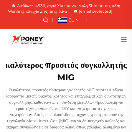
Διεύθυνση: 493#, χωριό Xiazhaiwu, πόλη Shiqiaotou, πόλη
Wenling, επαρχία Zhejiang, Κίνα
[email protected]
EL
καλύτερος προσιτός συγκολλητής
MIG
Ο καλύτερος προσιτός ηλεκτροσυγκολλητής MIG αποτελεί τέλεια
ισορροπία μεταξύ οικονομικότητας και επαγγελματικών δυνατοτήτων
συγκόλλησης, καθιστώντας τη σύνδεση μετάλλων προσβάσιμη για
ερασιτέχνες, οπαδούς του DIY και επιχειρηματίες μικρών
επιχειρήσεων. Αυτές οι πολυσύνθετες μηχανές χρησιμοποιούν την
τεχνολογία Metal Inert Gas (MIG) για να δημιουργούν καθαρές και
ισχυρές συγκολλήσεις σε διάφορα υλικά, όπως χάλυβας, αλουμίνιο και