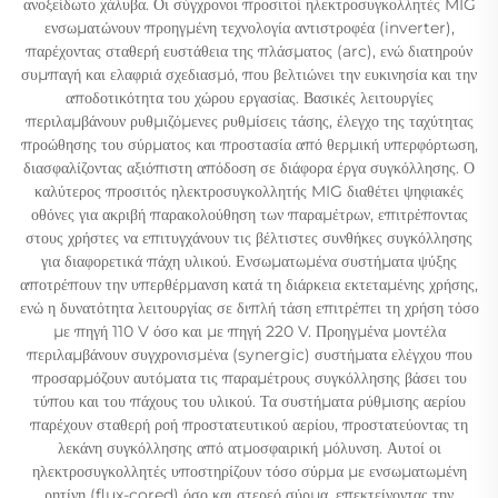
ανοξείδωτο χάλυβα. Οι σύγχρονοι προσιτοί ηλεκτροσυγκολλητές MIG
ενσωματώνουν προηγμένη τεχνολογία αντιστροφέα (inverter),
παρέχοντας σταθερή ευστάθεια της πλάσματος (arc), ενώ διατηρούν
συμπαγή και ελαφριά σχεδιασμό, που βελτιώνει την ευκινησία και την
αποδοτικότητα του χώρου εργασίας. Βασικές λειτουργίες
περιλαμβάνουν ρυθμιζόμενες ρυθμίσεις τάσης, έλεγχο της ταχύτητας
προώθησης του σύρματος και προστασία από θερμική υπερφόρτωση,
διασφαλίζοντας αξιόπιστη απόδοση σε διάφορα έργα συγκόλλησης. Ο
καλύτερος προσιτός ηλεκτροσυγκολλητής MIG διαθέτει ψηφιακές
οθόνες για ακριβή παρακολούθηση των παραμέτρων, επιτρέποντας
στους χρήστες να επιτυγχάνουν τις βέλτιστες συνθήκες συγκόλλησης
για διαφορετικά πάχη υλικού. Ενσωματωμένα συστήματα ψύξης
αποτρέπουν την υπερθέρμανση κατά τη διάρκεια εκτεταμένης χρήσης,
ενώ η δυνατότητα λειτουργίας σε διπλή τάση επιτρέπει τη χρήση τόσο
με πηγή 110 V όσο και με πηγή 220 V. Προηγμένα μοντέλα
περιλαμβάνουν συγχρονισμένα (synergic) συστήματα ελέγχου που
προσαρμόζουν αυτόματα τις παραμέτρους συγκόλλησης βάσει του
τύπου και του πάχους του υλικού. Τα συστήματα ρύθμισης αερίου
παρέχουν σταθερή ροή προστατευτικού αερίου, προστατεύοντας τη
λεκάνη συγκόλλησης από ατμοσφαιρική μόλυνση. Αυτοί οι
ηλεκτροσυγκολλητές υποστηρίζουν τόσο σύρμα με ενσωματωμένη
ρητίνη (flux-cored) όσο και στερεό σύρμα, επεκτείνοντας την