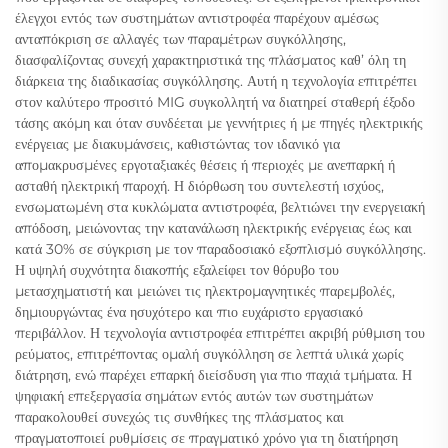
έλεγχοι εντός των συστημάτων αντιστροφέα παρέχουν αμέσως
ανταπόκριση σε αλλαγές των παραμέτρων συγκόλλησης,
διασφαλίζοντας συνεχή χαρακτηριστικά της πλάσματος καθ’ όλη τη
διάρκεια της διαδικασίας συγκόλλησης. Αυτή η τεχνολογία επιτρέπει
στον καλύτερο προσιτό MIG συγκολλητή να διατηρεί σταθερή έξοδο
τάσης ακόμη και όταν συνδέεται με γεννήτριες ή με πηγές ηλεκτρικής
ενέργειας με διακυμάνσεις, καθιστώντας τον ιδανικό για
απομακρυσμένες εργοταξιακές θέσεις ή περιοχές με ανεπαρκή ή
ασταθή ηλεκτρική παροχή. Η διόρθωση του συντελεστή ισχύος,
ενσωματωμένη στα κυκλώματα αντιστροφέα, βελτιώνει την ενεργειακή
απόδοση, μειώνοντας την κατανάλωση ηλεκτρικής ενέργειας έως και
κατά 30% σε σύγκριση με τον παραδοσιακό εξοπλισμό συγκόλλησης.
Η υψηλή συχνότητα διακοπής εξαλείφει τον θόρυβο του
μετασχηματιστή και μειώνει τις ηλεκτρομαγνητικές παρεμβολές,
δημιουργώντας ένα ησυχότερο και πιο ευχάριστο εργασιακό
περιβάλλον. Η τεχνολογία αντιστροφέα επιτρέπει ακριβή ρύθμιση του
ρεύματος, επιτρέποντας ομαλή συγκόλληση σε λεπτά υλικά χωρίς
διάτρηση, ενώ παρέχει επαρκή διείσδυση για πιο παχιά τμήματα. Η
ψηφιακή επεξεργασία σημάτων εντός αυτών των συστημάτων
παρακολουθεί συνεχώς τις συνθήκες της πλάσματος και
πραγματοποιεί ρυθμίσεις σε πραγματικό χρόνο για τη διατήρηση