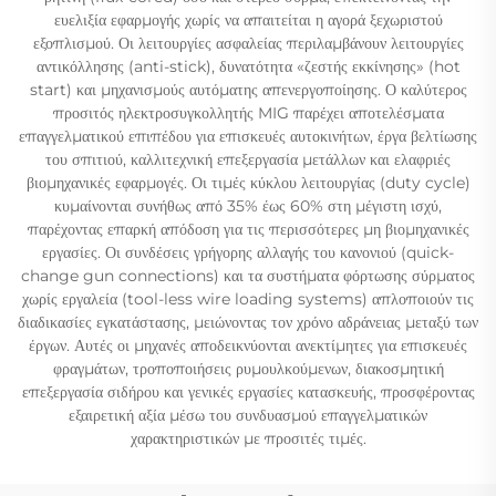
ευελιξία εφαρμογής χωρίς να απαιτείται η αγορά ξεχωριστού
εξοπλισμού. Οι λειτουργίες ασφαλείας περιλαμβάνουν λειτουργίες
αντικόλλησης (anti-stick), δυνατότητα «ζεστής εκκίνησης» (hot
start) και μηχανισμούς αυτόματης απενεργοποίησης. Ο καλύτερος
προσιτός ηλεκτροσυγκολλητής MIG παρέχει αποτελέσματα
επαγγελματικού επιπέδου για επισκευές αυτοκινήτων, έργα βελτίωσης
του σπιτιού, καλλιτεχνική επεξεργασία μετάλλων και ελαφριές
βιομηχανικές εφαρμογές. Οι τιμές κύκλου λειτουργίας (duty cycle)
κυμαίνονται συνήθως από 35% έως 60% στη μέγιστη ισχύ,
παρέχοντας επαρκή απόδοση για τις περισσότερες μη βιομηχανικές
εργασίες. Οι συνδέσεις γρήγορης αλλαγής του κανονιού (quick-
change gun connections) και τα συστήματα φόρτωσης σύρματος
χωρίς εργαλεία (tool-less wire loading systems) απλοποιούν τις
διαδικασίες εγκατάστασης, μειώνοντας τον χρόνο αδράνειας μεταξύ των
έργων. Αυτές οι μηχανές αποδεικνύονται ανεκτίμητες για επισκευές
φραγμάτων, τροποποιήσεις ρυμουλκούμενων, διακοσμητική
επεξεργασία σιδήρου και γενικές εργασίες κατασκευής, προσφέροντας
εξαιρετική αξία μέσω του συνδυασμού επαγγελματικών
χαρακτηριστικών με προσιτές τιμές.