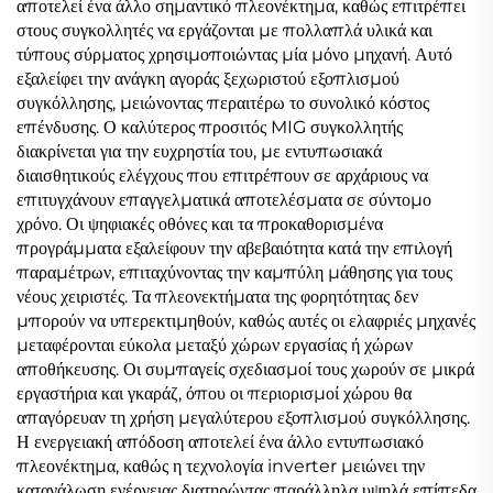
αποτελεί ένα άλλο σημαντικό πλεονέκτημα, καθώς επιτρέπει
στους συγκολλητές να εργάζονται με πολλαπλά υλικά και
τύπους σύρματος χρησιμοποιώντας μία μόνο μηχανή. Αυτό
εξαλείφει την ανάγκη αγοράς ξεχωριστού εξοπλισμού
συγκόλλησης, μειώνοντας περαιτέρω το συνολικό κόστος
επένδυσης. Ο καλύτερος προσιτός MIG συγκολλητής
διακρίνεται για την ευχρηστία του, με εντυπωσιακά
διαισθητικούς ελέγχους που επιτρέπουν σε αρχάριους να
επιτυγχάνουν επαγγελματικά αποτελέσματα σε σύντομο
χρόνο. Οι ψηφιακές οθόνες και τα προκαθορισμένα
προγράμματα εξαλείφουν την αβεβαιότητα κατά την επιλογή
παραμέτρων, επιταχύνοντας την καμπύλη μάθησης για τους
νέους χειριστές. Τα πλεονεκτήματα της φορητότητας δεν
μπορούν να υπερεκτιμηθούν, καθώς αυτές οι ελαφριές μηχανές
μεταφέρονται εύκολα μεταξύ χώρων εργασίας ή χώρων
αποθήκευσης. Οι συμπαγείς σχεδιασμοί τους χωρούν σε μικρά
εργαστήρια και γκαράζ, όπου οι περιορισμοί χώρου θα
απαγόρευαν τη χρήση μεγαλύτερου εξοπλισμού συγκόλλησης.
Η ενεργειακή απόδοση αποτελεί ένα άλλο εντυπωσιακό
πλεονέκτημα, καθώς η τεχνολογία inverter μειώνει την
κατανάλωση ενέργειας διατηρώντας παράλληλα υψηλά επίπεδα