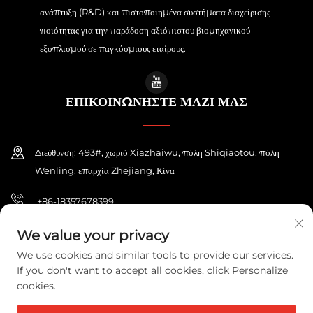
ανάπτυξη (R&D) και πιστοποιημένα συστήματα διαχείρισης
ποιότητας για την παράδοση αξιόπιστου βιομηχανικού
εξοπλισμού σε παγκόσμιους εταίρους.
ΕΠΙΚΟΙΝΩΝΗΣΤΕ ΜΑΖΙ ΜΑΣ
Διεύθυνση: 493#, χωριό Xiazhaiwu, πόλη Shiqiaotou, πόλη
Wenling, επαρχία Zhejiang, Κίνα
+86-18357678399
[email protected]
We value your privacy
We use cookies and similar tools to provide our services.
If you don't want to accept all cookies, click Personalize
cookies.
Πνευματική ιδιοκτησία © 2026 ZHEJIANG PONEY ELECTRIC CO.,LTD. Με
επιφύλαξη παντός δικαιώματος.
Πολιτική Απορρήτου