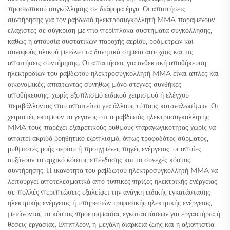
προσωπικού συγκόλλησης σε διάφορα έργα. Οι απαιτήσεις
συντήρησης για τον ραβδωτό ηλεκτροσυγκολλητή MMA παραμένουν
ελάχιστες σε σύγκριση με πιο περίπλοκα συστήματα συγκόλλησης,
καθώς η απουσία συστατικών παροχής αερίου, ροόμετρων και
συναφούς υλικού μειώνει τα δυνητικά σημεία αστοχίας και τις
απαιτήσεις συντήρησης. Οι απαιτήσεις για ανθεκτική αποθήκευση
ηλεκτροδίων του ραβδωτού ηλεκτροσυγκολλητή MMA είναι απλές και
οικονομικές, απαιτώντας συνήθως μόνο στεγνές συνθήκες
αποθήκευσης, χωρίς εξοπλισμό ειδικού χειρισμού ή ελέγχου
περιβάλλοντος που απαιτείται για άλλους τύπους καταναλωσίμων. Οι
χειριστές εκτιμούν το γεγονός ότι ο ραβδωτός ηλεκτροσυγκολλητής
MMA τους παρέχει εξαιρετικούς ρυθμούς παραγωγικότητας χωρίς να
απαιτεί ακριβό βοηθητικό εξοπλισμό, όπως τροφοδότες σύρματος,
ρυθμιστές ροής αερίου ή προηγμένες πηγές ενέργειας, οι οποίες
αυξάνουν το αρχικό κόστος επένδυσης και το συνεχές κόστος
συντήρησης. Η ικανότητα του ραβδωτού ηλεκτροσυγκολλητή MMA να
λειτουργεί αποτελεσματικά από τυπικές πρίζες ηλεκτρικής ενέργειας
σε πολλές περιπτώσεις εξαλείφει την ανάγκη ειδικής εγκατάστασης
ηλεκτρικής ενέργειας ή υπηρεσιών τριφασικής ηλεκτρικής ενέργειας,
μειώνοντας το κόστος προετοιμασίας εγκαταστάσεων για εργαστήρια ή
θέσεις εργασίας. Επιπλέον, η μεγάλη διάρκεια ζωής και η αξιοπιστία