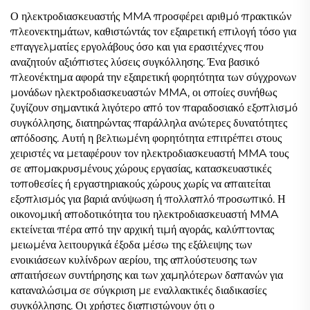
Σύστημα Συγκόλλησης
Ο ηλεκτροδιασκευαστής MMA προσφέρει αριθμό πρακτικών
πλεονεκτημάτων, καθιστώντάς τον εξαιρετική επιλογή τόσο για
επαγγελματίες εργολάβους όσο και για ερασιτέχνες που
αναζητούν αξιόπιστες λύσεις συγκόλλησης. Ένα βασικό
πλεονέκτημα αφορά την εξαιρετική φορητότητα των σύγχρονων
μονάδων ηλεκτροδιασκευαστών MMA, οι οποίες συνήθως
ζυγίζουν σημαντικά λιγότερο από τον παραδοσιακό εξοπλισμό
συγκόλλησης, διατηρώντας παράλληλα ανώτερες δυνατότητες
απόδοσης. Αυτή η βελτιωμένη φορητότητα επιτρέπει στους
χειριστές να μεταφέρουν τον ηλεκτροδιασκευαστή MMA τους
σε απομακρυσμένους χώρους εργασίας, κατασκευαστικές
τοποθεσίες ή εργαστηριακούς χώρους χωρίς να απαιτείται
εξοπλισμός για βαριά ανύψωση ή πολλαπλό προσωπικό. Η
οικονομική αποδοτικότητα του ηλεκτροδιασκευαστή MMA
εκτείνεται πέρα από την αρχική τιμή αγοράς, καλύπτοντας
μειωμένα λειτουργικά έξοδα μέσω της εξάλειψης των
ενοικιάσεων κυλίνδρων αερίου, της απλούστευσης των
απαιτήσεων συντήρησης και των χαμηλότερων δαπανών για
καταναλώσιμα σε σύγκριση με εναλλακτικές διαδικασίες
συγκόλλησης. Οι χρήστες διαπιστώνουν ότι ο