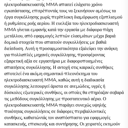
ηλεκτροδιασκευαστής MMA απαιτεί ελάχιστο χρόνο
εγκατάστασης, επιτρέποντάς τους να ξεκινήσουν αμέσως τα
έργα συγκόλλησης χωρίς περίπλοκη διαμόρφωση εξοπλισμού
ή ρυθμίσεις ροής αερίου. Η ευελιξία του ηλεκτροδιασκευαστή
MMA γίνεται εμφανής κατά την εργασία με διάφορα πάχη
μετάλλου, από εφαρμογές λεπτών ελασμάτων μέχρι βαριά
δομικά στοιχεία που απαιτούν συγκολλήσεις με βαθιά
διείσδυση. Αυτή η προσαρμοστικότητα εξαλείφει την ανάγκη
για πολλαπλές μηχανές συγκόλλησης, προσφέροντας
εξαιρετική αξία σε εργαστήρια με διαφοροποιημένες
απαιτήσεις συγκόλλησης. Η αντοχή στις καιρικές συνθήκες
αποτελεί ένα ακόμη σημαντικό πλεονέκτημα του
ηλεκτροδιασκευαστή MMA, καθώς αυτή η διαδικασία
συγκόλλησης λειτουργεί άριστα σε ανεμώδεις, υγρές ή
δύσκολες εξωτερικές συνθήκες, οι οποίες θα επηρέαζαν σοβαρά
τις μεθόδους συγκόλλησης με προστατευτικό αέριο. Ο
ηλεκτροδιασκευαστής MMA παράγει συνεχώς υψηλής
ποιότητας συγκολλήσεις σε διάφορες περιβαλλοντικές
συνθήκες, καθιστώντάς τον αναπόσπαστο για εφαρμογές
κατασκευής, επισκευής και συντήρησης. Οι χειριστές εκτιμούν