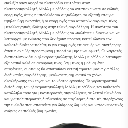
ευελιξία όσον αφορά τα ηλεκτρόδια επιτρέπει στον
ηλεκτροσυγκολλητή MMA με ράβδους να ανταποκρίνεται σε ειδικές
εφαρμογές, όπως η υποθαλάσσια συγκόλληση, τα εξαρτήματα για
υψηλές θερμοκρασίες ή οι εφαρμογές που απαιτούν συγκεκριμένες
μεταλλουργικές ιδιότητες στην τελική συγκόλληση. Η ικανότητα του
ηλεκτροσυγκολλητή MMA με ράβδους να «καλύπτει» διακένα και να
λειτουργεί με ενώσεις που δεν έχουν προετοιμαστεί ιδανικά τον
καθιστά ιδιαίτερα πολύτιμο για εφαρμογές επισκευής και συντήρησης,
όπου η ακριβής προσαρμογή μπορεί να μην είναι εφικτή. Οι χειριστές
διαπιστώνουν ότι ο ηλεκτροσυγκολλητής MMA με ράβδους λειτουργεί
εξαιρετικά καλά σε σκουριασμένες, βαμμένες ή μολυσμένες
επιφάνειες, οι οποίες θα απαιτούσαν εκτενή προετοιμασία για άλλες
διαδικασίες συγκόλλησης, μειώνοντας σημαντικά το χρόνο
ολοκλήρωσης του έργου και το κόστος εργασίας. Τα χαρακτηριστικά
διείσδυσης του ηλεκτροσυγκολλητή MMA με ράβδους τον καθιστούν
κατάλληλο τόσο για μονοπεραστές συγκολλήσεις σε λεπτά υλικά όσο
και για πολυπεραστές διαδικασίες σε παχύτερες διατομές, παρέχοντας
την ευελιξία που απαιτείται για διάφορες δομικές και κατασκευαστικές
ανάγκες σε πολλές βιομηχανίες.