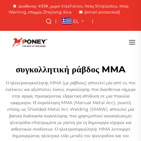
Διεύθυνση: 493#, χωριό Xiazhaiwu, πόλη Shiqiaotou, πόλη
Wenling, επαρχία Zhejiang, Κίνα
[email protected]
EL
συγκολλητική ράβδος MMA
Ο ηλεκτροσυγκολλητής MMA (με ράβδους) αποτελεί μία από τις πιο
ευέλικτες και αξιόπιστες λύσεις συγκόλλησης που διατίθενται σήμερα
στην αγορά, προσφέροντας εξαιρετική απόδοση σε μια ποικιλία
εφαρμογών. Η συγκόλληση MMA (Manual Metal Arc), γνωστή
επίσης ως Shielded Metal Arc Welding (SMAW), αποτελεί μία
βασική διαδικασία συγκόλλησης που χρησιμοποιεί καταναλωσιμές
ηλεκτρόδια επιστρωμένα με ρητίνη για τη δημιουργία ισχυρών και
ανθεκτικών συνδέσεων. Ο ηλεκτροσυγκολλητής MMA λειτουργεί
δημιουργώντας ηλεκτρικό τόξο μεταξύ του ηλεκτροδίου και του