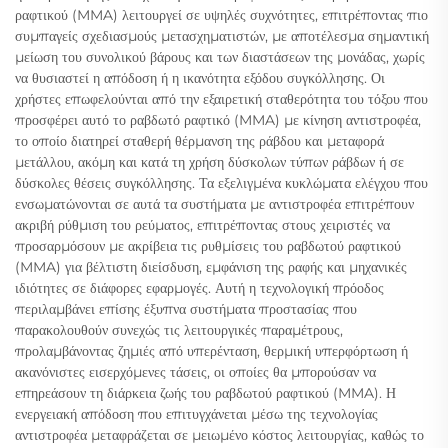
ραφτικού (MMA) λειτουργεί σε υψηλές συχνότητες, επιτρέποντας πιο
συμπαγείς σχεδιασμούς μετασχηματιστών, με αποτέλεσμα σημαντική
μείωση του συνολικού βάρους και των διαστάσεων της μονάδας, χωρίς
να θυσιαστεί η απόδοση ή η ικανότητα εξόδου συγκόλλησης. Οι
χρήστες επωφελούνται από την εξαιρετική σταθερότητα του τόξου που
προσφέρει αυτό το ραβδωτό ραφτικό (MMA) με κίνηση αντιστροφέα,
το οποίο διατηρεί σταθερή θέρμανση της ράβδου και μεταφορά
μετάλλου, ακόμη και κατά τη χρήση δύσκολων τύπων ράβδων ή σε
δύσκολες θέσεις συγκόλλησης. Τα εξελιγμένα κυκλώματα ελέγχου που
ενσωματώνονται σε αυτά τα συστήματα με αντιστροφέα επιτρέπουν
ακριβή ρύθμιση του ρεύματος, επιτρέποντας στους χειριστές να
προσαρμόσουν με ακρίβεια τις ρυθμίσεις του ραβδωτού ραφτικού
(MMA) για βέλτιστη διείσδυση, εμφάνιση της ραφής και μηχανικές
ιδιότητες σε διάφορες εφαρμογές. Αυτή η τεχνολογική πρόοδος
περιλαμβάνει επίσης έξυπνα συστήματα προστασίας που
παρακολουθούν συνεχώς τις λειτουργικές παραμέτρους,
προλαμβάνοντας ζημιές από υπερένταση, θερμική υπερφόρτωση ή
ακανόνιστες εισερχόμενες τάσεις, οι οποίες θα μπορούσαν να
επηρεάσουν τη διάρκεια ζωής του ραβδωτού ραφτικού (MMA). Η
ενεργειακή απόδοση που επιτυγχάνεται μέσω της τεχνολογίας
αντιστροφέα μεταφράζεται σε μειωμένο κόστος λειτουργίας, καθώς το