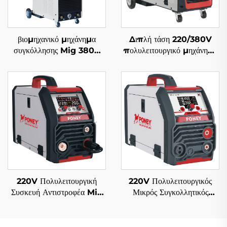
βιομηχανικό μηχάνημα
Διπλή τάση 220/380V
συγκόλλησης Mig 380V
πολυλειτουργικό μηχάνημα
Mig-350/Mig-500 με
συγκόλλησης Mig Mig-
ξεχωριστό τροφοδότη
250 με διπλό παλμό,
σύρματος, πολυλειτουργικό
ψηφιακός έλεγχος,
με προστασία αερίου CO2,
συγκερασμένο μηχάνημα
μηχάνημα συγκόλλησης
συγκόλλησης
Mig/Mag
220V Πολυλειτουργική
220V Πολυλειτουργικός
Συσκευή Αντιστροφέα Mig
Μικρός Συγκολλητικός
Συγκόλλησης Mig-200
Μηχανισμός Inverter MIG
Μονού Παλμού με Ψηφιακό
Mig-140 με Ψηφιακό
Έλεγχο και Συνεργικό
Έλεγχο Σήματος