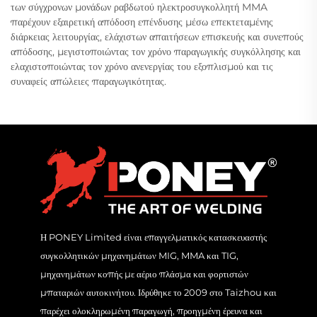
των σύγχρονων μονάδων ραβδωτού ηλεκτροσυγκολλητή MMA
παρέχουν εξαιρετική απόδοση επένδυσης μέσω επεκτεταμένης
διάρκειας λειτουργίας, ελάχιστων απαιτήσεων επισκευής και συνεπούς
απόδοσης, μεγιστοποιώντας τον χρόνο παραγωγικής συγκόλλησης και
ελαχιστοποιώντας τον χρόνο ανενεργίας του εξοπλισμού και τις
συναφείς απώλειες παραγωγικότητας.
Η PONEY Limited είναι επαγγελματικός κατασκευαστής
συγκολλητικών μηχανημάτων MIG, MMA και TIG,
μηχανημάτων κοπής με αέριο πλάσμα και φορτιστών
μπαταριών αυτοκινήτου. Ιδρύθηκε το 2009 στο Taizhou και
παρέχει ολοκληρωμένη παραγωγή, προηγμένη έρευνα και