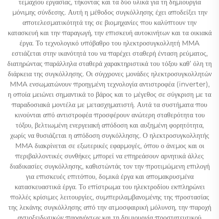
τεμαχίου εργασίας, τήκοντας και τα δύο υλικά για τη δημιουργία
μόνιμης σύνδεσης. Αυτή η μέθοδος συγκόλλησης έχει αποδείξει την
αποτελεσματικότητά της σε βιομηχανίες που καλύπτουν την
κατασκευή και την παραγωγή, την επισκευή αυτοκινήτων και τα οικιακά
έργα. Το τεχνολογικό υπόβαθρο του ηλεκτροσυγκολλητή MMA
εστιάζεται στην ικανότητά του να παρέχει σταθερή ένταση ρεύματος,
διατηρώντας παράλληλα σταθερά χαρακτηριστικά του τόξου καθ’ όλη τη
διάρκεια της συγκόλλησης. Οι σύγχρονες μονάδες ηλεκτροσυγκολλητών
MMA ενσωματώνουν προηγμένη τεχνολογία αντιστροφέα (inverter),
η οποία μειώνει σημαντικά το βάρος και το μέγεθος σε σύγκριση με τα
παραδοσιακά μοντέλα με μετασχηματιστή. Αυτά τα συστήματα που
κινούνται από αντιστροφέα προσφέρουν ανώτερη σταθερότητα του
τόξου, βελτιωμένη ενεργειακή απόδοση και αυξημένη φορητότητα,
χωρίς να θυσιάζεται η απόδοση συγκόλλησης. Ο ηλεκτροσυγκολλητής
MMA διακρίνεται σε εξωτερικές εφαρμογές, όπου ο άνεμος και οι
περιβαλλοντικές συνθήκες μπορεί να επηρεάσουν αρνητικά άλλες
διαδικασίες συγκόλλησης, καθιστώντάς τον την προτιμώμενη επιλογή
για επισκευές επιτόπου, δομικά έργα και απομακρυσμένα
κατασκευαστικά έργα. Το επίστρωμα του ηλεκτροδίου εκπληρώνει
πολλές κρίσιμες λειτουργίες, συμπεριλαμβανομένης της προστασίας
της λεκάνης συγκόλλησης από την ατμοσφαιρική μόλυνση, την παροχή
αντιοξειδωτικών παραγόντων και τη δημιουργία προστατευτικού