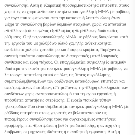
συγκόλλησης. Αυτή η εξαιρετική προσαρμοστικότητα επιτρέπει στους
χειριστές να χρησιμοποιούν τον ηλεκτροσυγκολλητή MMA με ράβδους
για έργα που κυμαίνονται από την κατασκευή λεπτών ελασμάτων
μέχρι τη συγκόλληση βαρέων δομικών στοιχείων, χωρίς να απαιτείται
επιπλέον εξειδικευμένος εξοπλισμός ή περίπλοκες διαδικασίες
ρύθμισης. Ο ηλεκτροσυγκολλητής MMA με ράβδους διακρίνεται κατά
την εργασία του με χαλύβδινο υλικό χαμηλής ανθεκτικότητας,
ανοξείδωτο χάλυβα, χυτοσίδηρο και διάφορα κράματα, παρέχοντας
συνεπή ποιότητα συγκόλλησης σε διαφορετικές μεταλλουργικές
συνθέσεις και εύρη πάχους. Οι επαγγελματίες συγκολλητές εκτιμούν
ιδιαίτερα την ικανότητα του ηλεκτροσυγκολλητή MMA με ράβδους να
λειτουργεί αποτελεσματικά σε όλες τις θέσεις συγκόλλησης,
συμπεριλαμβανομένων των οριζόντιων, κατακόρυφων, επίπεδων και
ανεστραμμένων διατάξεων, επιτρέποντας την πλήρη ολοκλήρωση των
συνδέσεων χωρίς αναπροσανατολισμό του τεμαχίου εργασίας ή
πρόσθετες απαιτήσεις στερέωσης. Η ευρεία ποικιλία τύπων
ηλεκτροδίων που είναι συμβατοί με τον ηλεκτροσυγκολλητή MMA με
ράβδους επιτρέπει στους χειριστές να βελτιστοποιούν τις
παραμέτρους συγκόλλησής τους για συγκεκριμένες απαιτήσεις
εφαρμογής, είτε προτιμάται η βαθύτητα διείσδυσης, η αντοχή στη
διάβρωση, οι μηχανικές ιδιότητες ή η αισθητική εμφάνιση. Αυτή η