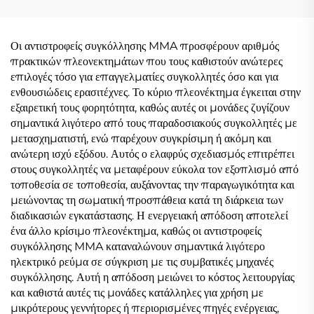
παλμό, ψηφιακός έλεγχος
ψηφιακός έλεγχος
LCD, συγκερασμένο
συγκόλλησης Mig με
μηχάνημα συγκόλλησης
συνεργικό σύστημα
Οι αντιστροφείς συγκόλλησης MMA προσφέρουν αριθμός
πρακτικών πλεονεκτημάτων που τους καθιστούν ανώτερες
επιλογές τόσο για επαγγελματίες συγκολλητές όσο και για
ενθουσιώδεις ερασιτέχνες. Το κύριο πλεονέκτημα έγκειται στην
εξαιρετική τους φορητότητα, καθώς αυτές οι μονάδες ζυγίζουν
σημαντικά λιγότερο από τους παραδοσιακούς συγκολλητές με
μετασχηματιστή, ενώ παρέχουν συγκρίσιμη ή ακόμη και
ανώτερη ισχύ εξόδου. Αυτός ο ελαφρύς σχεδιασμός επιτρέπει
στους συγκολλητές να μεταφέρουν εύκολα τον εξοπλισμό από
τοποθεσία σε τοποθεσία, αυξάνοντας την παραγωγικότητα και
μειώνοντας τη σωματική προσπάθεια κατά τη διάρκεια των
διαδικασιών εγκατάστασης. Η ενεργειακή απόδοση αποτελεί
ένα άλλο κρίσιμο πλεονέκτημα, καθώς οι αντιστροφείς
συγκόλλησης MMA καταναλώνουν σημαντικά λιγότερο
ηλεκτρικό ρεύμα σε σύγκριση με τις συμβατικές μηχανές
συγκόλλησης. Αυτή η απόδοση μειώνει το κόστος λειτουργίας
και καθιστά αυτές τις μονάδες κατάλληλες για χρήση με
μικρότερους γεννήτορες ή περιορισμένες πηγές ενέργειας,