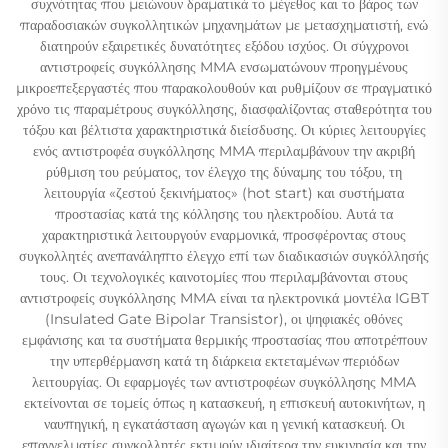
συχνότητας που μειώνουν δραματικά το μέγεθος και το βάρος των
παραδοσιακών συγκολλητικών μηχανημάτων με μετασχηματιστή, ενώ
διατηρούν εξαιρετικές δυνατότητες εξόδου ισχύος. Οι σύγχρονοι
αντιστροφείς συγκόλλησης MMA ενσωματώνουν προηγμένους
μικροεπεξεργαστές που παρακολουθούν και ρυθμίζουν σε πραγματικό
χρόνο τις παραμέτρους συγκόλλησης, διασφαλίζοντας σταθερότητα του
τόξου και βέλτιστα χαρακτηριστικά διείσδυσης. Οι κύριες λειτουργίες
ενός αντιστροφέα συγκόλλησης MMA περιλαμβάνουν την ακριβή
ρύθμιση του ρεύματος, τον έλεγχο της δύναμης του τόξου, τη
λειτουργία «ζεστού ξεκινήματος» (hot start) και συστήματα
προστασίας κατά της κόλλησης του ηλεκτροδίου. Αυτά τα
χαρακτηριστικά λειτουργούν εναρμονικά, προσφέροντας στους
συγκολλητές ανεπανάληπτο έλεγχο επί των διαδικασιών συγκόλλησής
τους. Οι τεχνολογικές καινοτομίες που περιλαμβάνονται στους
αντιστροφείς συγκόλλησης MMA είναι τα ηλεκτρονικά μοντέλα IGBT
(Insulated Gate Bipolar Transistor), οι ψηφιακές οθόνες
εμφάνισης και τα συστήματα θερμικής προστασίας που αποτρέπουν
την υπερθέρμανση κατά τη διάρκεια εκτεταμένων περιόδων
λειτουργίας. Οι εφαρμογές των αντιστροφέων συγκόλλησης MMA
εκτείνονται σε τομείς όπως η κατασκευή, η επισκευή αυτοκινήτων, η
ναυπηγική, η εγκατάσταση αγωγών και η γενική κατασκευή. Οι
επαγγελματίες συγκολλητές εκτιμούν ιδιαίτερα την ευκινησία και την