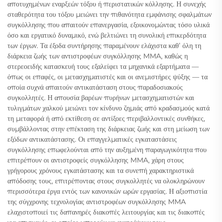
αποτυχημένων εναρξεών τόξου ή περιστατικών κόλλησης. Η συνεχής
σταθερότητα του τόξου μειώνει την πιθανότητα εμφάνισης σφαλμάτων
συγκόλλησης που απαιτούν επανεργασία, εξοικονομώντας τόσο υλικά
όσο και εργατικό δυναμικό, ενώ βελτιώνει τη συνολική επικερδότητα
των έργων. Τα έξοδα συντήρησης παραμένουν ελάχιστα καθ’ όλη τη
διάρκεια ζωής των αντιστροφέων συγκόλλησης MMA, καθώς η
στερεοειδής κατασκευή τους εξαλείφει τα μηχανικά εξαρτήματα —
όπως οι επαφές, οι μετασχηματιστές και οι ανεμιστήρες ψύξης — τα
οποία συχνά απαιτούν αντικατάσταση στους παραδοσιακούς
συγκολλητές. Η απουσία βαρέων πυρήνων μετασχηματιστών και
τυλιγμάτων χαλκού μειώνει τον κίνδυνο ζημιάς από κραδασμούς κατά
τη μεταφορά ή από εκτίθεση σε αντίξοες περιβαλλοντικές συνθήκες,
συμβάλλοντας στην επέκταση της διάρκειας ζωής και στη μείωση των
εξόδων αντικατάστασης. Οι επαγγελματικές εγκαταστάσεις
συγκόλλησης επωφελούνται από την αυξημένη παραγωγικότητα που
επιτρέπουν οι αντιστροφείς συγκόλλησης MMA, χάρη στους
γρήγορους χρόνους εγκατάστασης και τα συνεπή χαρακτηριστικά
απόδοσης τους, επιτρέποντας στους συγκολλητές να ολοκληρώνουν
περισσότερα έργα εντός των κανονικών ωρών εργασίας. Η αξιοπιστία
της σύγχρονης τεχνολογίας αντιστροφέων συγκόλλησης MMA
ελαχιστοποιεί τις δαπανηρές διακοπές λειτουργίας και τις διακοπές