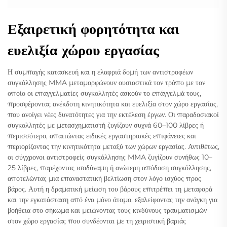
Εξαιρετική φορητότητα και
ευελιξία χώρου εργασίας
Η συμπαγής κατασκευή και η ελαφριά δομή των αντιστροφέων
συγκόλλησης MMA μεταμορφώνουν ουσιαστικά τον τρόπο με τον
οποίο οι επαγγελματίες συγκολλητές ασκούν το επάγγελμά τους,
προσφέροντας ανέκδοτη κινητικότητα και ευελιξία στον χώρο εργασίας,
που ανοίγει νέες δυνατότητες για την εκτέλεση έργων. Οι παραδοσιακοί
συγκολλητές με μετασχηματιστή ζυγίζουν συχνά 60–100 λίβρες ή
περισσότερο, απαιτώντας ειδικές εργαστηριακές επιφάνειες και
περιορίζοντας την κινητικότητα μεταξύ των χώρων εργασίας. Αντιθέτως,
οι σύγχρονοι αντιστροφείς συγκόλλησης MMA ζυγίζουν συνήθως 10–
25 λίβρες, παρέχοντας ισοδύναμη ή ανώτερη απόδοση συγκόλλησης,
αποτελώντας μια επαναστατική βελτίωση στον λόγο ισχύος προς
βάρος. Αυτή η δραματική μείωση του βάρους επιτρέπει τη μεταφορά
και την εγκατάσταση από ένα μόνο άτομο, εξαλείφοντας την ανάγκη για
βοήθεια στο σήκωμα και μειώνοντας τους κινδύνους τραυματισμών
στον χώρο εργασίας που συνδέονται με τη χειριστική βαριάς