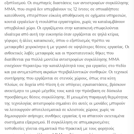
εξοπλισμού. Οι συμπαγείς διαστάσεις των αντιστροφέων συγκόλλησης
MMA, που συχνά δεν υπερβαίνουν τις 12 ίντσες σε οποιαδήποτε
κατεύθυνση, επιτρέπουν εύκολη αποθήκευση σε οχήματα υπηρεσιών,
κουτιά εργαλείων ή ντουλάπια εργαστηρίου, χωρίς να καταλαμβάνουν
υπερβολικό χώρο. Οι εργαζόμενοι στην κατασκευή επωφελούνται
ιδιαίτερα από αυτή την ευκινησία όταν εργάζονται σε ψηλά κτίρια,
γέφυρες ή άλλες κατασκευές, όπου ο εξοπλισμός πρέπει να
μεταφερθεί χειροκίνητα ή με γερανό σε υψηλότερες θέσεις εργασίας. Οι
ανθεκτικές λαβές μεταφοράς και οι προστατευτικές θήκες που
διατίθενται για πολλά μοντέλα αντιστροφέων συγκόλλησης MMA
ενισχύουν περαιτέρω την καταλληλότητά τους για εργασίες στο πεδίο
και για αντιμετώπιση ακραίων περιβαλλοντικών συνθηκών. Οι τεχνικοί
συντήρησης που εργάζονται σε στενούς χώρους, όπως στα κύτη
πλοίων, σε δοχεία υπό πίεση ή σε υπόγειες εγκαταστάσεις, βρίσκουν
ανεκτίμητο το μικρό μέγεθός τους κατά την πρόσβαση σε δύσκολα
προσβάσιμες θέσεις συγκόλλησης. Η μειωμένη παραγωγή θερμότητας
της τεχνολογίας αντιστροφέα σημαίνει ότι αυτές οι μονάδες μπορούν
να λειτουργούν αποτελεσματικά σε κλειστούς χώρους χωρίς να
δημιουργούν ανήσυχες συνθήκες εργασίας ή να απαιτούν εκτεταμένα
συστήματα εξαερισμού. Η συγκόλληση σε απομακρυσμένες
τοποθεσίες γίνεται σημαντικά πιο πρακτική με τους φορητούς