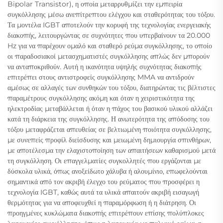
Bipolar Transistor), η οποία μεταρρυθμίζει την εμπειρία
συγκόλλησης μέσω ανεπίτρεπτου ελέγχου και σταθερότητας του τόξου.
Τα μοντέλα IGBT αποτελούν την κορυφή της τεχνολογίας ενεργειακής
διακοπής, λειτουργώντας σε συχνότητες που υπερβαίνουν τα 20.000
Hz για να παρέχουν ομαλό και σταθερό ρεύμα συγκόλλησης, το οποίο
οι παραδοσιακοί μετασχηματιστές συγκόλλησης απλώς δεν μπορούν
να ανταποκριθούν. Αυτή η ικανότητα υψηλής συχνότητας διακοπής
επιτρέπει στους αντιστροφείς συγκόλλησης MMA να αντιδρούν
αμέσως σε αλλαγές των συνθηκών του τόξου, διατηρώντας τις βέλτιστες
παραμέτρους συγκόλλησης ακόμη και όταν η χειριστικότητα της
ηλεκτροδίας μεταβάλλεται ή όταν η πάχος του βασικού υλικού αλλάζει
κατά τη διάρκεια της συγκόλλησης. Η ανωτερότητα της απόδοσης του
τόξου μεταφράζεται απευθείας σε βελτιωμένη ποιότητα συγκόλλησης,
με συνεπείς προφίλ διείσδυσης και μειωμένη δημιουργία σπινθήρων,
με αποτέλεσμα την ελαχιστοποίηση των απαιτήσεων καθαρισμού μετά
τη συγκόλληση. Οι επαγγελματίες συγκολλητές που εργάζονται με
δύσκολα υλικά, όπως ανοξείδωτο χάλυβα ή αλουμίνιο, επωφελούνται
σημαντικά από τον ακριβή έλεγχο του ρεύματος που προσφέρει η
τεχνολογία IGBT, καθώς αυτά τα υλικά απαιτούν ακριβή εισαγωγή
θερμότητας για να αποφευχθεί η παραμόρφωση ή η διάτρηση. Οι
προηγμένες κυκλώματα διακοπής επιτρέπουν επίσης πολύπλοκες