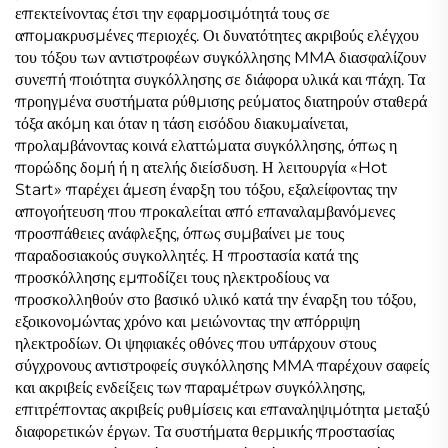
επεκτείνοντας έτσι την εφαρμοσιμότητά τους σε
απομακρυσμένες περιοχές. Οι δυνατότητες ακριβούς ελέγχου
του τόξου των αντιστροφέων συγκόλλησης MMA διασφαλίζουν
συνεπή ποιότητα συγκόλλησης σε διάφορα υλικά και πάχη. Τα
προηγμένα συστήματα ρύθμισης ρεύματος διατηρούν σταθερά
τόξα ακόμη και όταν η τάση εισόδου διακυμαίνεται,
προλαμβάνοντας κοινά ελαττώματα συγκόλλησης, όπως η
πορώδης δομή ή η ατελής διείσδυση. Η λειτουργία «Hot
Start» παρέχει άμεση έναρξη του τόξου, εξαλείφοντας την
απογοήτευση που προκαλείται από επαναλαμβανόμενες
προσπάθειες ανάφλεξης, όπως συμβαίνει με τους
παραδοσιακούς συγκολλητές. Η προστασία κατά της
προσκόλλησης εμποδίζει τους ηλεκτροδίους να
προσκολληθούν στο βασικό υλικό κατά την έναρξη του τόξου,
εξοικονομώντας χρόνο και μειώνοντας την απόρριψη
ηλεκτροδίων. Οι ψηφιακές οθόνες που υπάρχουν στους
σύγχρονους αντιστροφείς συγκόλλησης MMA παρέχουν σαφείς
και ακριβείς ενδείξεις των παραμέτρων συγκόλλησης,
επιτρέποντας ακριβείς ρυθμίσεις και επαναληψιμότητα μεταξύ
διαφορετικών έργων. Τα συστήματα θερμικής προστασίας