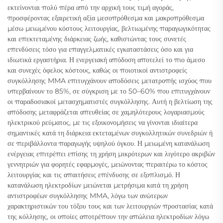
εκτείνονται πολύ πέρα από την αρχική τους τιμή αγοράς,
προσφέροντας εξαιρετική αξία μεσοπρόθεσμα και μακροπρόθεσμα
μέσω μειωμένου κόστους λειτουργίας, βελτιωμένης παραγωγικότητας
και επεκτεταμένης διάρκειας ζωής, καθιστώντας τους συνετές
επενδύσεις τόσο για επαγγελματικές εγκαταστάσεις όσο και για
ιδιωτικά εργαστήρια. Η ενεργειακή απόδοση αποτελεί το πιο άμεσο
και συνεχές όφελος κόστους, καθώς οι ποιοτικοί αντιστροφείς
συγκόλλησης MMA επιτυγχάνουν αποδόσεις μετατροπής ισχύος που
υπερβαίνουν το 85%, σε σύγκριση με το 50–60% που επιτυγχάνουν
οι παραδοσιακοί μετασχηματιστές συγκόλλησης. Αυτή η βελτίωση της
απόδοσης μεταφράζεται απευθείας σε χαμηλότερους λογαριασμούς
ηλεκτρικού ρεύματος, με τις εξοικονομήσεις να γίνονται ιδιαίτερα
σημαντικές κατά τη διάρκεια εκτεταμένων συγκολλητικών συνεδριών ή
σε περιβάλλοντα παραγωγής υψηλού όγκου. Η μειωμένη κατανάλωση
ενέργειας επιτρέπει επίσης τη χρήση μικρότερων και λιγότερο ακριβών
γεννητριών για φορητές εφαρμογές, μειώνοντας περαιτέρω το κόστος
λειτουργίας και τις απαιτήσεις επένδυσης σε εξοπλισμό. Η
κατανάλωση ηλεκτροδίων μειώνεται μετρήσιμα κατά τη χρήση
αντιστροφέων συγκόλλησης MMA, λόγω των ανώτερων
χαρακτηριστικών του τόξου τους και των λειτουργιών προστασίας κατά
της κόλλησης, οι οποίες αποτρέπουν την απώλεια ηλεκτροδίων λόγω