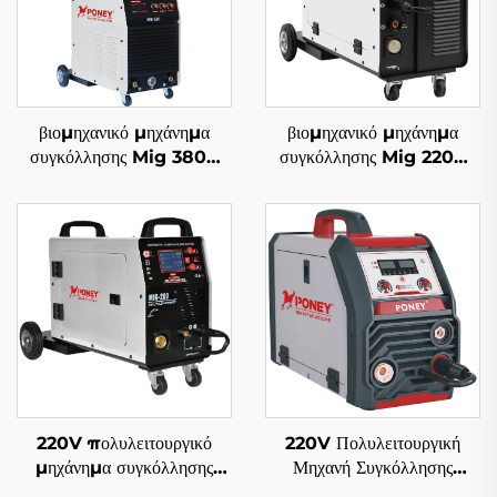
βιομηχανικό μηχάνημα
βιομηχανικό μηχάνημα
συγκόλλησης Mig 380V
συγκόλλησης Mig 220V
Mig-350/Mig-500 με
Mig-250 πολυλειτουργικό
ξεχωριστό τροφοδότη
με προστασία αερίου CO2,
σύρματος, πολυλειτουργικό
μηχάνημα συγκόλλησης
με προστασία αερίου CO2,
Mig/Mag
μηχάνημα συγκόλλησης
Mig/Mag
220V πολυλειτουργικό
220V Πολυλειτουργική
μηχάνημα συγκόλλησης
Μηχανή Συγκόλλησης
Mig Mig-200 με διπλό
Inverter Mig Mig-160