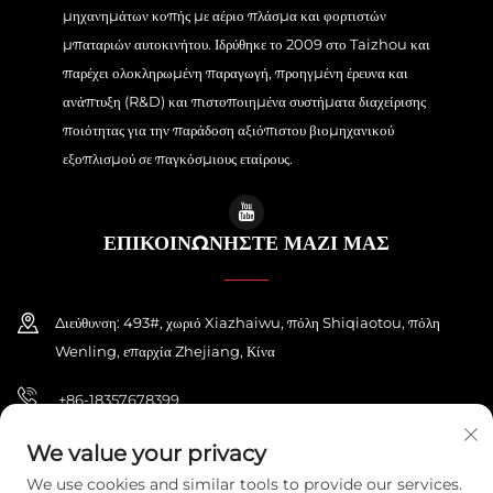
μηχανημάτων κοπής με αέριο πλάσμα και φορτιστών
μπαταριών αυτοκινήτου. Ιδρύθηκε το 2009 στο Taizhou και
παρέχει ολοκληρωμένη παραγωγή, προηγμένη έρευνα και
ανάπτυξη (R&D) και πιστοποιημένα συστήματα διαχείρισης
ποιότητας για την παράδοση αξιόπιστου βιομηχανικού
εξοπλισμού σε παγκόσμιους εταίρους.
ΕΠΙΚΟΙΝΩΝΗΣΤΕ ΜΑΖΙ ΜΑΣ
Διεύθυνση: 493#, χωριό Xiazhaiwu, πόλη Shiqiaotou, πόλη
Wenling, επαρχία Zhejiang, Κίνα
+86-18357678399
[email protected]
We value your privacy
We use cookies and similar tools to provide our services.