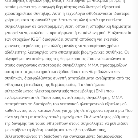
λειτουργίες συγκόλλησης, όπως η λειτουργία με παλμικό ρεύμα, η
οποία μειώνει την εισαγωγή θερμότητας ενώ διατηρεί εξαιρετικά
χαρακτηριστικά σύντηξης. Αυτή η τεχνολογία αποδεικνύεται ιδιαίτερα
χρήσιμη κατά τη συγκόλληση λεπτών τομών ή κατά την εκτέλεση
συγκολλήσεων σε ανεστραμμένη θέση, όπου η υπερβολική θερμότητα
μπορεί να προκαλέσει παραμόρφωση ή επικίνδυνη ροή. Η αξιοπιστία
των στοιχείων IGBT διασφαλίζει συνεπή απόδοση για εκτενείς
χρονικές περιόδους, με πολλές μονάδες να προσφέρουν χρόνια
αδιάλειπτης λειτουργίας υπό απαιτητικές βιομηχανικές συνθήκες. Οι
αλγόριθμοι αντιστάθμισης της θερμοκρασίας που ενσωματώνονται
στους σύγχρονους αντιστροφείς συγκόλλησης MMA προσαρμόζουν
αυτόματα τα χαρακτηριστικά εξόδου βάσει των περιβαλλοντικών
συνθηκών, διασφαλίζοντας συνεπή αποτελέσματα ανεξάρτητα από τις
εποχιακές μεταβολές της θερμοκρασίας. Τα συστήματα
φιλτραρίσματος ηλεκτρομαγνητικής παρεμβολής (EMI) που
ενσωματώνονται σε ποιοτικούς αντιστροφείς συγκόλλησης MMA
αποτρέπουν τη διατάραξη του γειτονικού ηλεκτρονικού εξοπλισμού,
καθιστώντας τους κατάλληλους για χρήση σε σύγχρονα εργαστήρια που
είναι γεμάτα με υπολογιστικά μηχανήματα. Οι δυνατότητες ρύθμισης
της δύναμης του τόξου επιτρέπουν στους συγκολλητές να ρυθμίζουν
με ακρίβεια τη δράση «σκάψιμο» των ηλεκτροδίων τους,
βελτιστοποιώντας τη διείσδυση για συγκεκριμένες διαμορφώσεις