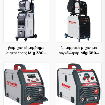
βιομηχανικό μηχάνημα
βιομηχανικό μηχάνημα
συγκόλλησης Mig 380V
συγκόλλησης Mig 380V
Mig-500 διπλού παλμού
Mig-350/Mig-500 με
με ψύξη νερού και
ξεχωριστό τροφοδότη
συνεργικό σύστημα
σύρματος, πολυλειτουργικό
με προστασία αερίου CO2,
μηχάνημα συγκόλλησης
Mig/Mag