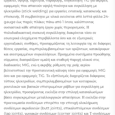
εργασίες υψηλής ταχύτητας παραγωγής, συγκόλληση TIG για ακριβείς
εφαρμογές που απαιτούν υψηλή ποιότητα και συγκόλληση με
ηλεκτρόδιο (stick welding) για εργασίες εντατικής κατασκευής και
επισκευής. Η συμβατότητα με υλικά εκτείνεται από λεπτά φύλλα 24-
gauge έως παχιές πλάκες πάνω από 1 ίντσα, καλύπτοντας
ουσιαστικά κάθε απαίτηση έργου χωρίς περιορισμούς. Η
πολυδιαδικαστική συσκευή συγκόλλησης διακρίνεται τόσο σε
εσωτερικά ελεγχόμενα περιβάλλοντα όσο και σε εξωτερικές
εργοταξιακές συνθήκες, προσαρμόζοντας τη λειτουργία της σε διάφορες
θέσεις εργασίας, συμπεριλαμβανομένων των οριζόντιων, κατακόρυφων
και ανεστραμμένων συγκολλήσεων. Προηγμένα συστήματα προώθησης
σύρματος διασφαλίζουν ομαλή και σταθερή παροχή υλικού στις
διαδικασίες MIG, ενώ η ακριβής ρύθμιση της ροής αερίου
βελτιστοποιεί την προστατευτική κάλυψη τόσο για εφαρμογές MIG
όσο και για εφαρμογές TIG. Το εξοπλισμός διαχειρίζεται διάφορους
τύπους ηλεκτροδίων, συμπεριλαμβανομένων των κυτταρικών,
ρουτιλικών και βασικών επιστρωμένων ράβδων για συγκόλληση με
ηλεκτρόδιο, προσφέροντας ευελιξία στην επιλογή καταναλωσίμων
βάσει συγκεκριμένων μεταλλουργικών απαιτήσεων. Η ευελιξία στην
προετοιμασία συνδέσμων επιτρέπει την επιτυχή ολοκλήρωση
συνδέσμων ακροδεκτών (butt joints), επικαλυπτόμενων συνδέσμων
(lap joints), γωνιακών συνδέσμων (corner joints) και Τ-συνδέσμων