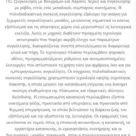
TIG (Συγκόλληση με Βολφράμιο και Αδρανές Αέριο) και συγκόλλησης
με ράβδο, εντός ενός μοναδικού, συμπαγούς συστήματος. Η
πολυδιαδικαστική συσκευή συγκόλλησης εξαλείφει την ανάγκη για
ξεχωριστές συγκολλητικές μονάδες, μειώνοντας σημαντικά το κόστος
εξοπλισμού και τις απαιτήσεις χώρου ενώ μεγιστοποιεί τη λειτουργική
ευελιξία. Αυτές οι μηχανές διαθέτουν προηγμένη τεχνολογία
αντιστροφέα που παρέχει ακριβή έλεγχο των παραμέτρων
συγκόλλησης, διασφαλίζοντας συνεπή αποτελέσματα σε διαφορετικά
υλικά και πάχη. Το τεχνολογικό πλαίσιο περιλαμβάνει ψηφιακές
οθόνες, προγραμματιζόμενες ρυθμίσεις και αυτοματοποιημένες
λειτουργίες που απλοποιούν τη χρήση τόσο για αρχάριους όσο και για
εμπειρογνώμονες συγκολλητές. Οι σύγχρονες πολυδιαδικαστικές
συσκευές συγκόλλησης χρησιμοποιούν τεχνολογία υψηλής συχνότητας
διακοπής, η οποία μειώνει την κατανάλωση ενέργειας ενώ διατηρεί
ανώτερη σταθερότητα της πλάσματος και εξαιρετικές ιδιότητες
διείσδυσης. Η ενσωματωμένη κατασκευή περιλαμβάνει έξυπνα
συστήματα ψύξης, προστασία από υπερτάσεις και προστασία από
θερμική υπερφόρτωση, τα οποία βελτιώνουν τη διάρκεια ζωής του
εξοπλισμού και την αξιοπιστία της λειτουργίας. Οι εφαρμογές τους
εκτείνονται σε τομείς όπως η επισκευή αυτοκινήτων, η κατασκευή, τα
εργαστήρια κατασκευής, οι εγκαταστάσεις συντήρησης και οι
βιομηχανικές μονάδες παραγωγής, όπου η πολυλειτουργικότητα και η