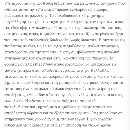
επιταχύνοντας την ανάπτυξη δεξιοτήτων και μειώνοντας τον χρόνο που
απαιτείται για την επίτευξη επαρκούς εμπειρίας σε διάφορες
διαδικασίες συγκόλλησης. Το πολυδιαδικαστικό μηχάνημα
συγκόλλησης ενισχύει την ταχύτητα ολοκλήρωσης των εργασιών μέσω
της εξάλειψης των αλλαγών ρύθμισης και της εναλλαγής εξοπλισμού,
επιτρέποντας στους συγκολλητές να αντιμετωπίζουν περίπλοκα έργα
που απαιτούν πολλαπλές διαδικασίες χωρίς διακοπές. Η συνέπεια της
ποιότητας σε όλες τις λειτουργίες συγκόλλησης μειώνει την ανάγκη
επανεργασίας και την απώλεια υλικών, συμβάλλοντας στη συνολική
επικερδότητα των έργων και στην ικανοποίηση των πελατών. Τα
φορητά μοντέλα επιτρέπουν στους εργολάβους να μεταφέρουν ένα
μόνο μηχάνημα στις τοποθεσίες εργασίας αντί για πολλαπλά,
μειώνοντας το κόστος μεταφοράς, τον χρόνο ρύθμισης και τον κίνδυνο
ζημιάς του εξοπλισμού κατά τη μεταφορά. Οι κεντρικοί έλεγχοι και τα
τυποποιημένα καταναλωτικά υλικά απλοποιούν τη διαχείριση του
αποθέματος, ενώ οι δυνατότητες αγοράς σε χύδην μειώνουν το κόστος
των υλικών. Η αξιοπιστία που ενυπάρχει σε ποιοτικά
πολυδιαδικαστικά μηχανήματα συγκόλλησης ελαχιστοποιεί την
απρόβλεπτη αδράνεια και τα έξοδα επισκευής που θα μπορούσαν να
επηρεάσουν τους χρονοδιαγράμματα των έργων. Η μακροχρόνια
ανθεκτικότητα διασφαλίζει σταθερή απόδοση για πολλά χρόνια