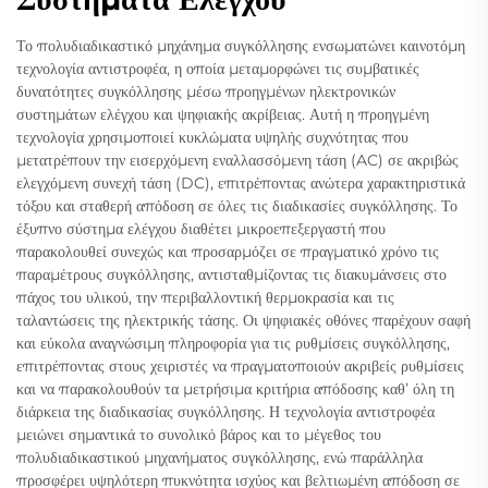
Το πολυδιαδικαστικό μηχάνημα συγκόλλησης ενσωματώνει καινοτόμη
τεχνολογία αντιστροφέα, η οποία μεταμορφώνει τις συμβατικές
δυνατότητες συγκόλλησης μέσω προηγμένων ηλεκτρονικών
συστημάτων ελέγχου και ψηφιακής ακρίβειας. Αυτή η προηγμένη
τεχνολογία χρησιμοποιεί κυκλώματα υψηλής συχνότητας που
μετατρέπουν την εισερχόμενη εναλλασσόμενη τάση (AC) σε ακριβώς
ελεγχόμενη συνεχή τάση (DC), επιτρέποντας ανώτερα χαρακτηριστικά
τόξου και σταθερή απόδοση σε όλες τις διαδικασίες συγκόλλησης. Το
έξυπνο σύστημα ελέγχου διαθέτει μικροεπεξεργαστή που
παρακολουθεί συνεχώς και προσαρμόζει σε πραγματικό χρόνο τις
παραμέτρους συγκόλλησης, αντισταθμίζοντας τις διακυμάνσεις στο
πάχος του υλικού, την περιβαλλοντική θερμοκρασία και τις
ταλαντώσεις της ηλεκτρικής τάσης. Οι ψηφιακές οθόνες παρέχουν σαφή
και εύκολα αναγνώσιμη πληροφορία για τις ρυθμίσεις συγκόλλησης,
επιτρέποντας στους χειριστές να πραγματοποιούν ακριβείς ρυθμίσεις
και να παρακολουθούν τα μετρήσιμα κριτήρια απόδοσης καθ’ όλη τη
διάρκεια της διαδικασίας συγκόλλησης. Η τεχνολογία αντιστροφέα
μειώνει σημαντικά το συνολικό βάρος και το μέγεθος του
πολυδιαδικαστικού μηχανήματος συγκόλλησης, ενώ παράλληλα
προσφέρει υψηλότερη πυκνότητα ισχύος και βελτιωμένη απόδοση σε