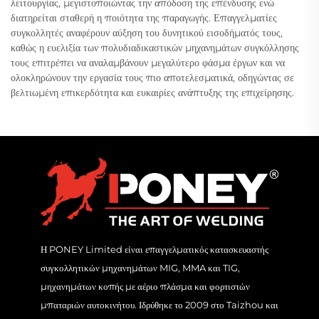
λειτουργίας, μεγιστοποιώντας την απόδοση της επένδυσης ενώ
διατηρείται σταθερή η ποιότητα της παραγωγής. Επαγγελματίες
συγκολλητές αναφέρουν αύξηση του δυνητικού εισοδήματός τους,
καθώς η ευελιξία των πολυδιαδικαστικών μηχανημάτων συγκόλλησης
τους επιτρέπει να αναλαμβάνουν μεγαλύτερο φάσμα έργων και να
ολοκληρώνουν την εργασία τους πιο αποτελεσματικά, οδηγώντας σε
βελτιωμένη επικερδότητα και ευκαιρίες ανάπτυξης της επιχείρησης.
Η PONEY Limited είναι επαγγελματικός κατασκευαστής
συγκολλητικών μηχανημάτων MIG, MMA και TIG,
μηχανημάτων κοπής με αέριο πλάσμα και φορτιστών
μπαταριών αυτοκινήτου. Ιδρύθηκε το 2009 στο Taizhou και