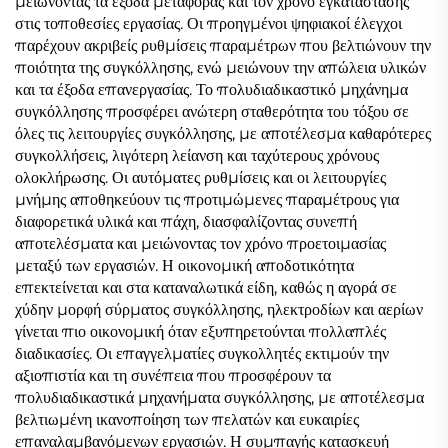
μειώνοντας τα έξοδα μεταφοράς και τον χρόνο εγκατάστασης
στις τοποθεσίες εργασίας. Οι προηγμένοι ψηφιακοί έλεγχοι
παρέχουν ακριβείς ρυθμίσεις παραμέτρων που βελτιώνουν την
ποιότητα της συγκόλλησης, ενώ μειώνουν την απώλεια υλικών
και τα έξοδα επανεργασίας. Το πολυδιαδικαστικό μηχάνημα
συγκόλλησης προσφέρει ανώτερη σταθερότητα του τόξου σε
όλες τις λειτουργίες συγκόλλησης, με αποτέλεσμα καθαρότερες
συγκολλήσεις, λιγότερη λείανση και ταχύτερους χρόνους
ολοκλήρωσης. Οι αυτόματες ρυθμίσεις και οι λειτουργίες
μνήμης αποθηκεύουν τις προτιμώμενες παραμέτρους για
διαφορετικά υλικά και πάχη, διασφαλίζοντας συνεπή
αποτελέσματα και μειώνοντας τον χρόνο προετοιμασίας
μεταξύ των εργασιών. Η οικονομική αποδοτικότητα
επεκτείνεται και στα καταναλωτικά είδη, καθώς η αγορά σε
χύδην μορφή σύρματος συγκόλλησης, ηλεκτροδίων και αερίων
γίνεται πιο οικονομική όταν εξυπηρετούνται πολλαπλές
διαδικασίες. Οι επαγγελματίες συγκολλητές εκτιμούν την
αξιοπιστία και τη συνέπεια που προσφέρουν τα
πολυδιαδικαστικά μηχανήματα συγκόλλησης, με αποτέλεσμα
βελτιωμένη ικανοποίηση των πελατών και ευκαιρίες
επαναλαμβανόμενων εργασιών. Η συμπαγής κατασκευή