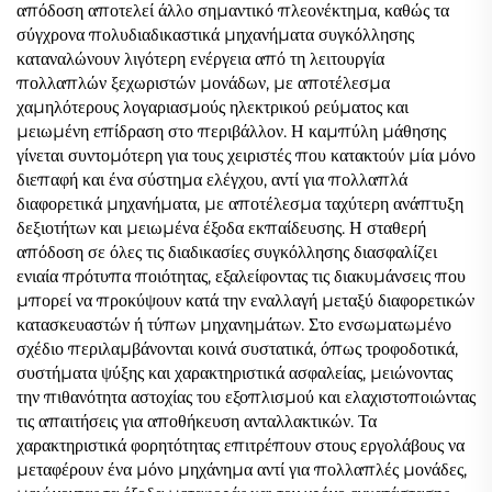
απόδοση αποτελεί άλλο σημαντικό πλεονέκτημα, καθώς τα
σύγχρονα πολυδιαδικαστικά μηχανήματα συγκόλλησης
καταναλώνουν λιγότερη ενέργεια από τη λειτουργία
πολλαπλών ξεχωριστών μονάδων, με αποτέλεσμα
χαμηλότερους λογαριασμούς ηλεκτρικού ρεύματος και
μειωμένη επίδραση στο περιβάλλον. Η καμπύλη μάθησης
γίνεται συντομότερη για τους χειριστές που κατακτούν μία μόνο
διεπαφή και ένα σύστημα ελέγχου, αντί για πολλαπλά
διαφορετικά μηχανήματα, με αποτέλεσμα ταχύτερη ανάπτυξη
δεξιοτήτων και μειωμένα έξοδα εκπαίδευσης. Η σταθερή
απόδοση σε όλες τις διαδικασίες συγκόλλησης διασφαλίζει
ενιαία πρότυπα ποιότητας, εξαλείφοντας τις διακυμάνσεις που
μπορεί να προκύψουν κατά την εναλλαγή μεταξύ διαφορετικών
κατασκευαστών ή τύπων μηχανημάτων. Στο ενσωματωμένο
σχέδιο περιλαμβάνονται κοινά συστατικά, όπως τροφοδοτικά,
συστήματα ψύξης και χαρακτηριστικά ασφαλείας, μειώνοντας
την πιθανότητα αστοχίας του εξοπλισμού και ελαχιστοποιώντας
τις απαιτήσεις για αποθήκευση ανταλλακτικών. Τα
χαρακτηριστικά φορητότητας επιτρέπουν στους εργολάβους να
μεταφέρουν ένα μόνο μηχάνημα αντί για πολλαπλές μονάδες,