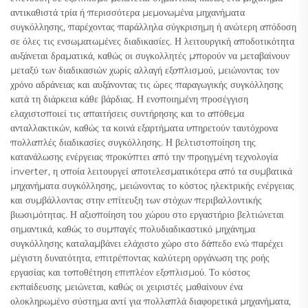
αντικαθιστά τρία ή περισσότερα μεμονωμένα μηχανήματα
συγκόλλησης, παρέχοντας παράλληλα σύγκρισημη ή ανώτερη απόδοση
σε όλες τις ενσωματωμένες διαδικασίες. Η λειτουργική αποδοτικότητα
αυξάνεται δραματικά, καθώς οι συγκολλητές μπορούν να μεταβαίνουν
μεταξύ των διαδικασιών χωρίς αλλαγή εξοπλισμού, μειώνοντας τον
χρόνο αδράνειας και αυξάνοντας τις ώρες παραγωγικής συγκόλλησης
κατά τη διάρκεια κάθε βάρδιας. Η ενοποιημένη προσέγγιση
ελαχιστοποιεί τις απαιτήσεις συντήρησης και το απόθεμα
ανταλλακτικών, καθώς τα κοινά εξαρτήματα υπηρετούν ταυτόχρονα
πολλαπλές διαδικασίες συγκόλλησης. Η βελτιστοποίηση της
κατανάλωσης ενέργειας προκύπτει από την προηγμένη τεχνολογία
inverter, η οποία λειτουργεί αποτελεσματικότερα από τα συμβατικά
μηχανήματα συγκόλλησης, μειώνοντας το κόστος ηλεκτρικής ενέργειας
και συμβάλλοντας στην επίτευξη των στόχων περιβαλλοντικής
βιωσιμότητας. Η αξιοποίηση του χώρου στο εργαστήριο βελτιώνεται
σημαντικά, καθώς το συμπαγές πολυδιαδικαστικό μηχάνημα
συγκόλλησης καταλαμβάνει ελάχιστο χώρο στο δάπεδο ενώ παρέχει
μέγιστη δυνατότητα, επιτρέποντας καλύτερη οργάνωση της ροής
εργασίας και τοποθέτηση επιπλέον εξοπλισμού. Το κόστος
εκπαίδευσης μειώνεται, καθώς οι χειριστές μαθαίνουν ένα
ολοκληρωμένο σύστημα αντί για πολλαπλά διαφορετικά μηχανήματα,