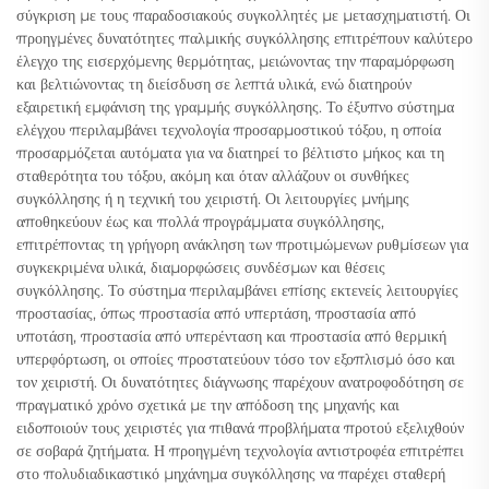
σύγκριση με τους παραδοσιακούς συγκολλητές με μετασχηματιστή. Οι
προηγμένες δυνατότητες παλμικής συγκόλλησης επιτρέπουν καλύτερο
έλεγχο της εισερχόμενης θερμότητας, μειώνοντας την παραμόρφωση
και βελτιώνοντας τη διείσδυση σε λεπτά υλικά, ενώ διατηρούν
εξαιρετική εμφάνιση της γραμμής συγκόλλησης. Το έξυπνο σύστημα
ελέγχου περιλαμβάνει τεχνολογία προσαρμοστικού τόξου, η οποία
προσαρμόζεται αυτόματα για να διατηρεί το βέλτιστο μήκος και τη
σταθερότητα του τόξου, ακόμη και όταν αλλάζουν οι συνθήκες
συγκόλλησης ή η τεχνική του χειριστή. Οι λειτουργίες μνήμης
αποθηκεύουν έως και πολλά προγράμματα συγκόλλησης,
επιτρέποντας τη γρήγορη ανάκληση των προτιμώμενων ρυθμίσεων για
συγκεκριμένα υλικά, διαμορφώσεις συνδέσμων και θέσεις
συγκόλλησης. Το σύστημα περιλαμβάνει επίσης εκτενείς λειτουργίες
προστασίας, όπως προστασία από υπερτάση, προστασία από
υποτάση, προστασία από υπερένταση και προστασία από θερμική
υπερφόρτωση, οι οποίες προστατεύουν τόσο τον εξοπλισμό όσο και
τον χειριστή. Οι δυνατότητες διάγνωσης παρέχουν ανατροφοδότηση σε
πραγματικό χρόνο σχετικά με την απόδοση της μηχανής και
ειδοποιούν τους χειριστές για πιθανά προβλήματα προτού εξελιχθούν
σε σοβαρά ζητήματα. Η προηγμένη τεχνολογία αντιστροφέα επιτρέπει
στο πολυδιαδικαστικό μηχάνημα συγκόλλησης να παρέχει σταθερή