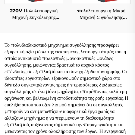
220V Πολυλειτουργική
πολυλειτουργική Μικρή
Μηχανή Συγκόλλησης
Μηχανή Συγκόλλησης
Inverter Mig Mig-160
Αντιστροφέα 220V Χωρίς
ψηφιακός έλεγχος
Αέριο Fcw-120 Ψηφιακός
συγκόλλησης Mig με
Έλεγχος Σήματος Mig
συνεργικό σύστημα
Weldr
Το πολυδιαδικαστικό μηχάνημα συγκόλλησης προσφέρει
εξαιρετική αξία μέσω της εκτεταμένης λειτουργικότητάς του, η
οποία αντικαθιστά πολλαπλές μονοσκοπικές μονάδες
συγκόλλησης, μειώνοντας δραστικά το αρχικό κόστος
επένδυσης σε εξοπλισμό και τα συνεχή έξοδα συντήρησης. Οι
ιδιοκτήτες εργαστηρίων εξοικονομούν σημαντικό χώρο στο
δάπεδο συγκεντρώνοντας τρεις ή περισσότερες διαδικασίες
συγκόλλησης σε ένα μόνο μηχάνημα, επιτρέποντας καλύτερη
οργάνωση και βελτιωμένη αποδοτικότητα της ροής εργασίας. Η
ευελιξία αυτού του εξοπλισμού σημαίνει ότι οι συγκολλητές
μπορούν να αντιμετωπίζουν διαφορετικά έργα χωρίς να
αλλάζουν μηχάνημα ή να περιμένουν τη διαθεσιμότητα
εξοπλισμού, αυξάνοντας σημαντικά την παραγωγικότητα και
μειώνοντας τον χρόνο ολοκλήρωσης των έργων. Η ενεργειακή