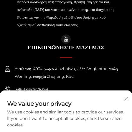
παρέχει ολοκληρωμένη παραγωγή, προηγμένη έρευνα και
ανάπτυξη (R&D) και πιστοποιημένα συστήματα διαχείρισης
ποιότητας για την παράδοση αξιόπιστου βιομηχανικού
εξοπλισμού σε παγκόσμιους εταίρους.
ΕΠΙΚΟΙΝΩΝΗΣΤΕ ΜΑΖΙ ΜΑΣ
Διεύθυνση: 493#, χωριό Xiazhaiwu, πόλη Shiqiaotou, πόλη
Wenling, επαρχία Zhejiang, Κίνα
+86-18357678399
[email protected]
We value your privacy
We use cookies and similar tools to provide our services.
If you don't want to accept all cookies, click Personalize
cookies.
Πνευματική ιδιοκτησία © 2026 ZHEJIANG PONEY ELECTRIC CO.,LTD. Με