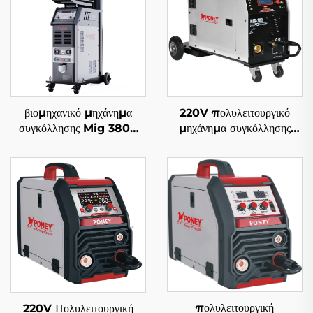
βιομηχανικό μηχάνημα
220V πολυλειτουργικό
συγκόλλησης Mig 380V
μηχάνημα συγκόλλησης
Mig-500 διπλού παλμού
Mig Mig-200 με διπλό
με ψύξη νερού και
παλμό, ψηφιακός έλεγχος
συνεργικό σύστημα
LCD, συγκερασμένο
μηχάνημα συγκόλλησης
πολυλειτουργική
220V Πολυλειτουργική