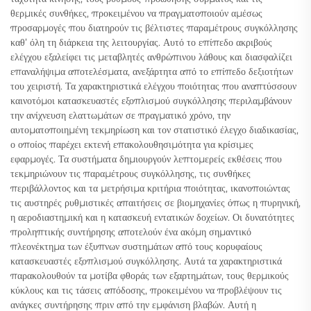
θερμικές συνθήκες, προκειμένου να πραγματοποιούν αμέσως
προσαρμογές που διατηρούν τις βέλτιστες παραμέτρους συγκόλλησης
καθ’ όλη τη διάρκεια της λειτουργίας. Αυτό το επίπεδο ακριβούς
ελέγχου εξαλείφει τις μεταβλητές ανθρώπινου λάθους και διασφαλίζει
επαναλήψιμα αποτελέσματα, ανεξάρτητα από το επίπεδο δεξιοτήτων
του χειριστή. Τα χαρακτηριστικά ελέγχου ποιότητας που αναπτύσσουν
καινοτόμοι κατασκευαστές εξοπλισμού συγκόλλησης περιλαμβάνουν
την ανίχνευση ελαττωμάτων σε πραγματικό χρόνο, την
αυτοματοποιημένη τεκμηρίωση και τον στατιστικό έλεγχο διαδικασίας,
ο οποίος παρέχει εκτενή επακολουθησιμότητα για κρίσιμες
εφαρμογές. Τα συστήματα δημιουργούν λεπτομερείς εκθέσεις που
τεκμηριώνουν τις παραμέτρους συγκόλλησης, τις συνθήκες
περιβάλλοντος και τα μετρήσιμα κριτήρια ποιότητας, ικανοποιώντας
τις αυστηρές ρυθμιστικές απαιτήσεις σε βιομηχανίες όπως η πυρηνική,
η αεροδιαστημική και η κατασκευή εντατικών δοχείων. Οι δυνατότητες
προληπτικής συντήρησης αποτελούν ένα ακόμη σημαντικό
πλεονέκτημα των έξυπνων συστημάτων από τους κορυφαίους
κατασκευαστές εξοπλισμού συγκόλλησης. Αυτά τα χαρακτηριστικά
παρακολουθούν τα μοτίβα φθοράς των εξαρτημάτων, τους θερμικούς
κύκλους και τις τάσεις απόδοσης, προκειμένου να προβλέψουν τις
ανάγκες συντήρησης πριν από την εμφάνιση βλαβών. Αυτή η