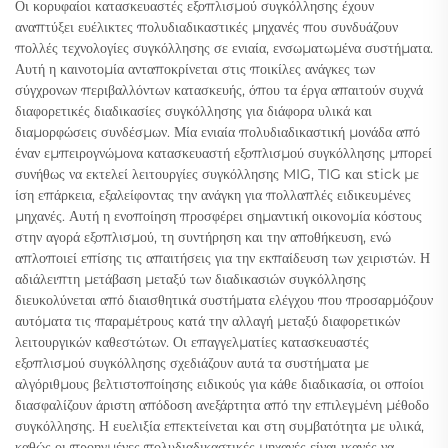
Οι κορυφαίοι κατασκευαστές εξοπλισμού συγκόλλησης έχουν
αναπτύξει ευέλικτες πολυδιαδικαστικές μηχανές που συνδυάζουν
πολλές τεχνολογίες συγκόλλησης σε ενιαία, ενσωματωμένα συστήματα.
Αυτή η καινοτομία ανταποκρίνεται στις ποικίλες ανάγκες των
σύγχρονων περιβαλλόντων κατασκευής, όπου τα έργα απαιτούν συχνά
διαφορετικές διαδικασίες συγκόλλησης για διάφορα υλικά και
διαμορφώσεις συνδέσμων. Μία ενιαία πολυδιαδικαστική μονάδα από
έναν εμπειρογνώμονα κατασκευαστή εξοπλισμού συγκόλλησης μπορεί
συνήθως να εκτελεί λειτουργίες συγκόλλησης MIG, TIG και stick με
ίση επάρκεια, εξαλείφοντας την ανάγκη για πολλαπλές ειδικευμένες
μηχανές. Αυτή η ενοποίηση προσφέρει σημαντική οικονομία κόστους
στην αγορά εξοπλισμού, τη συντήρηση και την αποθήκευση, ενώ
απλοποιεί επίσης τις απαιτήσεις για την εκπαίδευση των χειριστών. Η
αδιάλειπτη μετάβαση μεταξύ των διαδικασιών συγκόλλησης
διευκολύνεται από διαισθητικά συστήματα ελέγχου που προσαρμόζουν
αυτόματα τις παραμέτρους κατά την αλλαγή μεταξύ διαφορετικών
λειτουργικών καθεστώτων. Οι επαγγελματίες κατασκευαστές
εξοπλισμού συγκόλλησης σχεδιάζουν αυτά τα συστήματα με
αλγόριθμους βελτιστοποίησης ειδικούς για κάθε διαδικασία, οι οποίοι
διασφαλίζουν άριστη απόδοση ανεξάρτητα από την επιλεγμένη μέθοδο
συγκόλλησης. Η ευελιξία επεκτείνεται και στη συμβατότητα με υλικά,
καθώς οι προηγμένες πολυδιαδικαστικές μηχανές είναι ικανές να