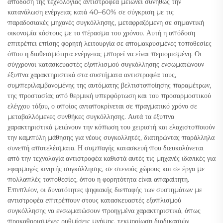
απόδοση της τεχνολογίας αντιστροφέα μειώνει συνήθως την
κατανάλωση ενέργειας κατά 40–60% σε σύγκριση με τις
παραδοσιακές μηχανές συγκόλλησης, μεταφραζόμενη σε σημαντική
οικονομία κόστους με το πέρασμα του χρόνου. Αυτή η απόδοση
επιτρέπει επίσης φορητή λειτουργία σε απομακρυσμένες τοποθεσίες
όπου η διαθεσιμότητα ενέργειας μπορεί να είναι περιορισμένη. Οι
σύγχρονοι κατασκευαστές εξοπλισμού συγκόλλησης ενσωματώνουν
έξυπνα χαρακτηριστικά στα συστήματα αντιστροφέα τους,
συμπεριλαμβανομένης της αυτόματης βελτιστοποίησης παραμέτρων,
της προστασίας από θερμική υπερφόρτωση και του προσαρμοστικού
ελέγχου τόξου, ο οποίος ανταποκρίνεται σε πραγματικό χρόνο σε
μεταβαλλόμενες συνθήκες συγκόλλησης. Αυτά τα έξυπνα
χαρακτηριστικά μειώνουν την κόπωση του χειριστή και ελαχιστοποιούν
την καμπύλη μάθησης για νέους συγκολλητές, διατηρώντας παράλληλα
συνεπή αποτελέσματα. Η συμπαγής κατασκευή που διευκολύνεται
από την τεχνολογία αντιστροφέα καθιστά αυτές τις μηχανές ιδανικές για
εφαρμογές κινητής συγκόλλησης, σε στενούς χώρους και σε έργα με
πολλαπλές τοποθεσίες, όπου η φορητότητα είναι απαραίτητη.
Επιπλέον, οι δυνατότητες ψηφιακής διεπαφής των συστημάτων με
αντιστροφέα επιτρέπουν στους κατασκευαστές εξοπλισμού
συγκόλλησης να ενσωματώσουν προηγμένα χαρακτηριστικά, όπως
προκαθορισμένες ρυθμίσεις μνήμης, τεκμηρίωση διαδικασιών