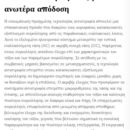
ανωτέρα απόδοση
Η ενσωμάτωση προηγμένης τεχνολογίας αντιστροφέα αποτελεί μια
επαναστατική πρόοδο που διακρίνει τους κορυφαίους κατασκευαστές
εξοπλισμού συγκόλλησης από τις παραδοσιακές εναλλακτικές λύσεις.
Αυτό το εξελιγμένο ηλεκτρονικό σύστημα μετατρέπει την τυπική
εναλλασσόμενη τάση (AC) σε ακριβή συνεχή τάση (DC), παρέχοντας
στους συγκολλητές ανέκδοτο έλεγχο επί των χαρακτηριστικών του
τόξου και των παραμέτρων συγκόλλησης. Σε αντίθεση με τις
συμβατικές μηχανές βασισμένες σε μετασχηματιστές, η τεχνολογία
αντιστροφέα επιτρέπει στους κατασκευαστές εξοπλισμού
συγκόλλησης να δημιουργούν συμπαγείς και ελαφριές μονάδες χωρίς
να θυσιάζουν ισχύ ή επιδόσεις. Ο ακριβής έλεγχος που προσφέρουν τα
συστήματα αντιστροφέα επιτρέπει μικρορυθμίσεις της τάσης και της
έντασης, με αποτέλεσμα ανώτερη σταθερότητα του τόξου και καλύτερη
ποιότητα συγκόλλησης σε διάφορα υλικά και πάχη. Οι επαγγελματίες
συγκολλητές επωφελούνται από μειωμένη απόρριψη σπινθήρων,
βελτιωμένο έλεγχο της διείσδυσης και ενισχυμένες δυνατότητες
εκκίνησης του τόξου, γεγονός που βελτιώνει σημαντικά τη συνολική
παραγωγικότητα και την ποιότητα τελικής επεξεργασίας. Η ενεργειακή