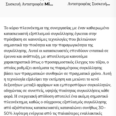
Αντιστροφέας Συσκευή
Συσκευή Αντιστροφέα Mig
Συγκόλλησης MIG 220V
Συγκόλλησης Mig-200
Mig-200, Υψηλής
Μονού Παλμού με Ψηφιακό
Απόδοσης Συσκευή
Έλεγχο και Συνεργικό
Συγκόλλησης MIG
Σύστημα Συγκόλλησης
Το κύριο πλεονέκτημα της συνεργασίας με έναν καθιερωμένο
κατασκευαστή εξοπλισμού συγκόλλησης έγκειται στην
πρόσβαση σε καινοτόμες τεχνολογίες που βελτιώνουν
σημαντικά την ποιότητα και την παραγωγικότητα της
συγκόλλησης. Αυτοί οι κατασκευαστές επενδύουν εντατικά σε
έρευνα και ανάπτυξη, με αποτέλεσμα καινοτόμα
χαρακτηριστικά όπως ο προσαρμοστικός έλεγχος του τόξου, ο
οποίος ρυθμίζει αυτόματα τις παραμέτρους συγκόλλησης
βάσει των πραγματικών συνθηκών σε πραγματικό χρόνο. Αυτή
η τεχνολογία εξαλείφει την εκτίμηση και μειώνει το κενό
δεξιοτήτων μεταξύ αρχάριων και εμπειροπόρων συγκολλητών,
οδηγώντας σε συνεπείς, υψηλής ποιότητας συγκολλήσεις κάθε
φορά. Η ενεργειακή απόδοση αποτελεί ένα ακόμη σημαντικό
πλεονέκτημα, καθώς ο σύγχρονος εξοπλισμός συγκόλλησης
από αξιόπιστους κατασκευαστές καταναλώνει συνήθως 30–
50% λιγότερη ενέργεια από τις παλαιότερες εναλλακτικές