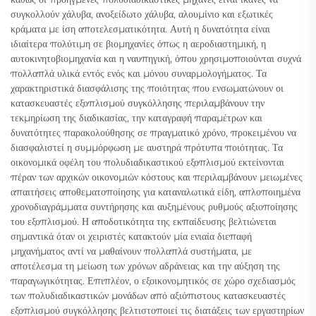
συγκολλούν χάλυβα, ανοξείδωτο χάλυβα, αλουμίνιο και εξωτικές
κράματα με ίση αποτελεσματικότητα. Αυτή η δυνατότητα είναι
ιδιαίτερα πολύτιμη σε βιομηχανίες όπως η αεροδιαστημική, η
αυτοκινητοβιομηχανία και η ναυπηγική, όπου χρησιμοποιούνται συχνά
πολλαπλά υλικά εντός ενός και μόνου συναρμολογήματος. Τα
χαρακτηριστικά διασφάλισης της ποιότητας που ενσωματώνουν οι
κατασκευαστές εξοπλισμού συγκόλλησης περιλαμβάνουν την
τεκμηρίωση της διαδικασίας, την καταγραφή παραμέτρων και
δυνατότητες παρακολούθησης σε πραγματικό χρόνο, προκειμένου να
διασφαλιστεί η συμμόρφωση με αυστηρά πρότυπα ποιότητας. Τα
οικονομικά οφέλη του πολυδιαδικαστικού εξοπλισμού εκτείνονται
πέραν των αρχικών οικονομιών κόστους και περιλαμβάνουν μειωμένες
απαιτήσεις αποθεματοποίησης για καταναλωτικά είδη, απλοποιημένα
χρονοδιαγράμματα συντήρησης και αυξημένους ρυθμούς αξιοποίησης
του εξοπλισμού. Η αποδοτικότητα της εκπαίδευσης βελτιώνεται
σημαντικά όταν οι χειριστές κατακτούν μία ενιαία διεπαφή
μηχανήματος αντί να μαθαίνουν πολλαπλά συστήματα, με
αποτέλεσμα τη μείωση των χρόνων αδράνειας και την αύξηση της
παραγωγικότητας. Επιπλέον, ο εξοικονομητικός σε χώρο σχεδιασμός
των πολυδιαδικαστικών μονάδων από αξιόπιστους κατασκευαστές
εξοπλισμού συγκόλλησης βελτιστοποιεί τις διατάξεις των εργαστηρίων