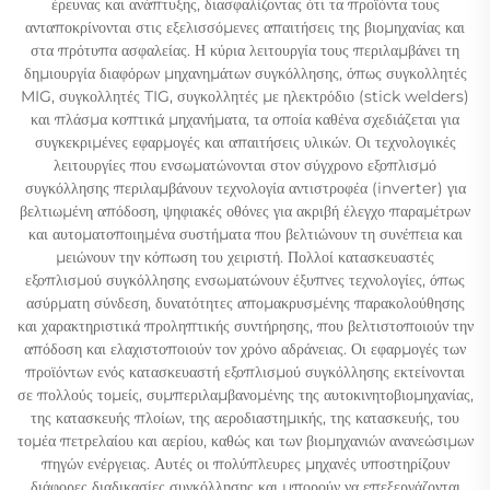
έρευνας και ανάπτυξης, διασφαλίζοντας ότι τα προϊόντα τους
ανταποκρίνονται στις εξελισσόμενες απαιτήσεις της βιομηχανίας και
στα πρότυπα ασφαλείας. Η κύρια λειτουργία τους περιλαμβάνει τη
δημιουργία διαφόρων μηχανημάτων συγκόλλησης, όπως συγκολλητές
MIG, συγκολλητές TIG, συγκολλητές με ηλεκτρόδιο (stick welders)
και πλάσμα κοπτικά μηχανήματα, τα οποία καθένα σχεδιάζεται για
συγκεκριμένες εφαρμογές και απαιτήσεις υλικών. Οι τεχνολογικές
λειτουργίες που ενσωματώνονται στον σύγχρονο εξοπλισμό
συγκόλλησης περιλαμβάνουν τεχνολογία αντιστροφέα (inverter) για
βελτιωμένη απόδοση, ψηφιακές οθόνες για ακριβή έλεγχο παραμέτρων
και αυτοματοποιημένα συστήματα που βελτιώνουν τη συνέπεια και
μειώνουν την κόπωση του χειριστή. Πολλοί κατασκευαστές
εξοπλισμού συγκόλλησης ενσωματώνουν έξυπνες τεχνολογίες, όπως
ασύρματη σύνδεση, δυνατότητες απομακρυσμένης παρακολούθησης
και χαρακτηριστικά προληπτικής συντήρησης, που βελτιστοποιούν την
απόδοση και ελαχιστοποιούν τον χρόνο αδράνειας. Οι εφαρμογές των
προϊόντων ενός κατασκευαστή εξοπλισμού συγκόλλησης εκτείνονται
σε πολλούς τομείς, συμπεριλαμβανομένης της αυτοκινητοβιομηχανίας,
της κατασκευής πλοίων, της αεροδιαστημικής, της κατασκευής, του
τομέα πετρελαίου και αερίου, καθώς και των βιομηχανιών ανανεώσιμων
πηγών ενέργειας. Αυτές οι πολύπλευρες μηχανές υποστηρίζουν
διάφορες διαδικασίες συγκόλλησης και μπορούν να επεξεργάζονται