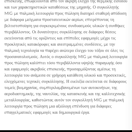
επισκευής, επωφελούνται από τον ακριβή έλεγχο της θερμικής εισόδου
και των χαρακτηριστικών καταθέσεως της μηχανής. Ο συγκολλητής
MIG με παλμική λειτουργία προς πώληση διατηρεί σταθερή απόδοση
με διάφορα μείγματα προστατευτικών αερίων, επιτρέποντας τη
βελτιστοποίηση για συγκεκριμένους συνδυασμούς υλικών ή συνθήκες
περιβάλλοντος. Οι δυνατότητες συγκόλλησης σε διάφορες θέσεις
εκτείνονται από τις οριζόντιες και επίπεδες εφαρμογές μέχρι τις
προκλητικές κατακόρυφες και ανεστραμμένες συνδέσεις, με την
παλμική τεχνολογία να παρέχει ανώτερο έλεγχο του τόξου σε όλες τις
προσανατολισμούς. Αυτός ο συγκολλητής MIG με παλμική λειτουργία
προς πώληση καλύπτει τόσο περιβάλλοντα υψηλής παραγωγής όσο
και εφαρμογές ακριβούς επισκευής, προσαρμόζοντας αμέσως τη
λειτουργία του ανάμεσα σε γρήγορη κατάθεση υλικού και προσεκτικές,
ελεγχόμενες τεχνικές συγκόλλησης. Η ευελιξία εκτείνεται σε διάφορους
τομείς βιομηχανίας, συμπεριλαμβανομένων των αυτοκινήτων, της
αεροδιαστημικής, της ναυτιλίας, της κατασκευής και της καλλιτεχνικής
μεταλλουργίας, καθιστώντας αυτόν τον συγκολλητή MIG με παλμική
λειτουργία προς πώληση μια αξιόλογη επένδυση για διάφορες
επαγγελματικές εφαρμογές και δημιουργικά έργα.