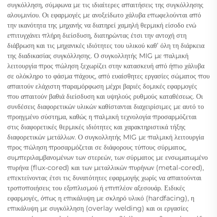
συγκόλληση, σύμφωνα με τις ιδιαίτερες απαιτήσεις της συγκόλλησης
αλουμινίου. Οι εφαρμογές με ανοξείδωτο χάλυβα επωφελούνται από
την ικανότητα της μηχανής να διατηρεί χαμηλή θερμική είσοδο ενώ
επιτυγχάνει πλήρη διείσδυση, διατηρώντας έτσι την αντοχή στη
διάβρωση και τις μηχανικές ιδιότητες του υλικού καθ’ όλη τη διάρκεια
της διαδικασίας συγκόλλησης. Ο συγκολλητής MIG με παλμική
λειτουργία προς πώληση ξεχωρίζει στην κατασκευή από ήπιο χάλυβα
σε ολόκληρο το φάσμα πάχους, από ευαίσθητες εργασίες σώματος που
απαιτούν ελάχιστη παραμόρφωση μέχρι βαριές δομικές εφαρμογές
που απαιτούν βαθιά διείσδυση και υψηλούς ρυθμούς καταθέσεως. Οι
συνδέσεις διαφορετικών υλικών καθίστανται διαχειρίσιμες με αυτό το
προηγμένο σύστημα, καθώς η παλμική τεχνολογία προσαρμόζεται
στις διαφορετικές θερμικές ιδιότητες και χαρακτηριστικά τήξης
διαφορετικών μετάλλων. Ο συγκολλητής MIG με παλμική λειτουργία
προς πώληση προσαρμόζεται σε διάφορους τύπους σύρματος,
συμπεριλαμβανομένων των στερεών, των σύρματος με ενσωματωμένο
πυρήνα (flux-cored) και των μεταλλικών πυρήνων (metal-cored),
επεκτείνοντας έτσι τις δυνατότητες εφαρμογής χωρίς να απαιτούνται
τροποποιήσεις του εξοπλισμού ή επιπλέον αξεσουάρ. Ειδικές
εφαρμογές, όπως η επικάλυψη με σκληρό υλικό (hardfacing), η
επικάλυψη με συγκόλληση (overlay welding) και οι εργασίες