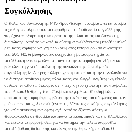
Συγκόλλησης
Ο παλμικός συγκολλητής MIG προς πώληση ενσωματώνει καινοτόμα
τεχνολογία παλμών που μεταρρυθμίζει τη διαδικασία συγκόλλησης,
παρέχοντας εξαιρετική σταθερότητα της πλάσματος και έλεγχο της
διείσδυσης. Αυτό το καινοτόμο σύστημα εναλλάσσεται μεταξύ υψηλού
ρεύματος κορυφής και χαμηλού ρεύματος υποβάθρου σε συχνότητες
έως 500 Hz, δημιουργώντας ελεγχόμενη μεταφορά τήγματος
μετάλλου, η οποία μειώνει σημαντικά την απόρριψη σπινθήρων και
βελτιώνει τη γενική εμφάνιση της συγκόλλησης. Ο παλμικός
συγκολλητής MIG προς πώληση χρησιμοποιεί αυτή την τεχνολογία για
να διατηρεί σταθερό μήκος πλάσματος και ελεγχόμενη θερμική είσοδο,
ανεξάρτητα από τις διαφορές στην τεχνική του χειριστή ή τις ανωμαλίες
του υλικού. Οι προηγμένοι παλμικοί αλγόριθμοι προσαρμόζουν
αυτόματα τις παραμέτρους βάσει της ταχύτητας του σύρματος και των
ρυθμίσεων τάσης, διασφαλίζοντας τις βέλτιστες συνθήκες συγκόλλησης
για κάθε συγκεκριμένη εφαρμογή. Αυτό το έξυπνο σύστημα
παρακολουθεί σε πραγματικό χρόνο τα χαρακτηριστικά της πλάσματος
και εκτελεί μικρορυθμίσεις για να διατηρεί την τέλεια ισορροπία
μεταξύ βάθους διείσδυσης και ελέγχου της θερμικής εισόδου. Ο