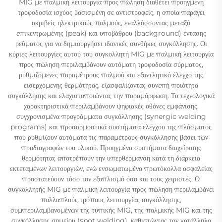
MIG με παλμική λειτουργία προς πώληση διαθέτει προηγμένη
τροφοδοσία ισχύος βασισμένη σε αντιστροφείς, η οποία παράγει
ακριβείς ηλεκτρικούς παλμούς, εναλλάσσοντας μεταξύ
επικεντρωμένης (peak) και υποβάθρου (background) έντασης
ρεύματος για να δημιουργήσει ιδανικές συνθήκες συγκόλλησης. Οι
κύριες λειτουργίες αυτού του συγκολλητή MIG με παλμική λειτουργία
προς πώληση περιλαμβάνουν αυτόματη τροφοδοσία σύρματος,
ρυθμιζόμενες παραμέτρους παλμού και εξαντλητικό έλεγχο της
εισερχόμενης θερμότητας, εξασφαλίζοντας συνεπή ποιότητα
συγκόλλησης και ελαχιστοποιώντας την παραμόρφωση. Τα τεχνολογικά
χαρακτηριστικά περιλαμβάνουν ψηφιακές οθόνες εμφάνισης,
συγχρονισμένα προγράμματα συγκόλλησης (synergic welding
programs) και προσαρμοστικά συστήματα ελέγχου της πλάσματος
που ρυθμίζουν αυτόματα τις παραμέτρους συγκόλλησης βάσει των
προδιαγραφών του υλικού. Προηγμένα συστήματα διαχείρισης
θερμότητας αποτρέπουν την υπερθέρμανση κατά τη διάρκεια
εκτεταμένων λειτουργιών, ενώ ενσωματωμένα πρωτόκολλα ασφαλείας
προστατεύουν τόσο τον εξοπλισμό όσο και τους χειριστές. Ο
συγκολλητής MIG με παλμική λειτουργία προς πώληση περιλαμβάνει
πολλαπλούς τρόπους λειτουργίας συγκόλλησης,
συμπεριλαμβανομένων της τυπικής MIG, της παλμικής MIG και της
συγκόλλησης σημείου (spot welding), καθιστώντας τον κατάλληλο