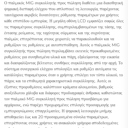
Ο παλμικός MIG συγκολλητής προς πώληση διαθέτει μια διαισθητική
ψηφιακή διεπαφή ελέγχου που απλοποιεί τη λειτουργία, παρέχοντας
ταυτόχρονα ακριβείς δυνατότητες ρύθμισης παραμέτρων για χρήστες
κάθε επιπέδου εμπειρίας. Η μεγάλη οθόνη LCD εμφανίζει σαφώς όλες
τις παραμέτρους συγκόλλησης, συμπεριλαμβανομένων της τάσης, της
έντασης ρεύματος, της ταχύτητας σύρματος και της συχνότητας
παλμών, επιτρέποντας στους χειριστές να παρακολουθούν και να
ρυθμίζουν τις ρυθμίσεις με αυτοπεποίθηση. Αυτός ο παλμικός MIG
συγκολλητής προς πώληση περιλαμβάνει εκτενείς προκαθορισμένες
ρυθμίσεις για συνηθισμένα υλικά και πάχη, εξαλείφοντας την εικασία
και διασφαλίζοντας βέλτιστες συνθήκες συγκόλλησης από την αρχή. Το
σύστημα συνεργικού ελέγχου υπολογίζει και ρυθμίζει αυτόματα τις
κατάλληλες παραμέτρους όταν ο χρήστης επιλέγει τον τύπο υλικού, το
πάχος και τα επιθυμητά χαρακτηριστικά συγκόλλησης. Αυτές οι
έξυπνες προρυθμίσεις καλύπτουν κράματα αλουμινίου, βαθμούς
ανοξείδωτου χάλυβα και διάφορες προδιαγραφές άνθρακα, καθιστώντας
τον παλμικό MIG συγκολλητή προς πώληση προσβάσιμο για
αρχάριους, ενώ παρέχει προχωρημένες επιλογές προσαρμογής για
εμπειρογνώμονες επαγγελματίες. Η ψηφιακή λειτουργία μνήμης
αποθηκεύει έως και 20 προσαρμοσμένα σύνολα παραμέτρων,
επιτρέποντας στους χρήστες να ανακαλούν γρήγορα αποδεδειγμένες