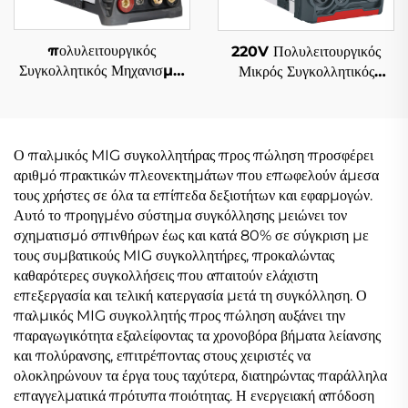
πολυλειτουργικός
220V Πολυλειτουργικός
Συγκολλητικός Μηχανισμός
Μικρός Συγκολλητικός
Αντιστροφέα MIG 220V
Μηχανισμός Inverter MIG
Mig-164 Ψηφιακός Έλεγχος
Mig-140 με Ψηφιακό
Σήματος, Μονή
Έλεγχο Σήματος
Συγκεραστική Λειτουργία
Ο παλμικός MIG συγκολλητήρας προς πώληση προσφέρει
Παλμών
αριθμό πρακτικών πλεονεκτημάτων που επωφελούν άμεσα
τους χρήστες σε όλα τα επίπεδα δεξιοτήτων και εφαρμογών.
Αυτό το προηγμένο σύστημα συγκόλλησης μειώνει τον
σχηματισμό σπινθήρων έως και κατά 80% σε σύγκριση με
τους συμβατικούς MIG συγκολλητήρες, προκαλώντας
καθαρότερες συγκολλήσεις που απαιτούν ελάχιστη
επεξεργασία και τελική κατεργασία μετά τη συγκόλληση. Ο
παλμικός MIG συγκολλητής προς πώληση αυξάνει την
παραγωγικότητα εξαλείφοντας τα χρονοβόρα βήματα λείανσης
και πολύρανσης, επιτρέποντας στους χειριστές να
ολοκληρώνουν τα έργα τους ταχύτερα, διατηρώντας παράλληλα
επαγγελματικά πρότυπα ποιότητας. Η ενεργειακή απόδοση