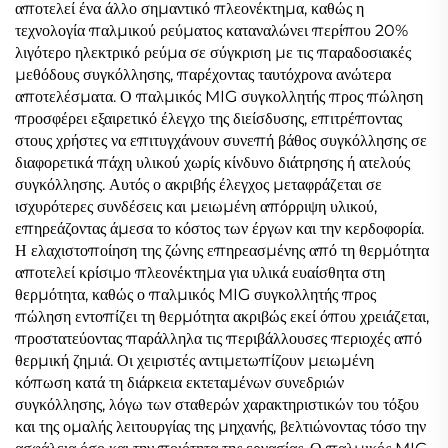
αποτελεί ένα άλλο σημαντικό πλεονέκτημα, καθώς η
τεχνολογία παλμικού ρεύματος καταναλώνει περίπου 20%
λιγότερο ηλεκτρικό ρεύμα σε σύγκριση με τις παραδοσιακές
μεθόδους συγκόλλησης, παρέχοντας ταυτόχρονα ανώτερα
αποτελέσματα. Ο παλμικός MIG συγκολλητής προς πώληση
προσφέρει εξαιρετικό έλεγχο της διείσδυσης, επιτρέποντας
στους χρήστες να επιτυγχάνουν συνεπή βάθος συγκόλλησης σε
διαφορετικά πάχη υλικού χωρίς κίνδυνο διάτρησης ή ατελούς
συγκόλλησης. Αυτός ο ακριβής έλεγχος μεταφράζεται σε
ισχυρότερες συνδέσεις και μειωμένη απόρριψη υλικού,
επηρεάζοντας άμεσα το κόστος των έργων και την κερδοφορία.
Η ελαχιστοποίηση της ζώνης επηρεασμένης από τη θερμότητα
αποτελεί κρίσιμο πλεονέκτημα για υλικά ευαίσθητα στη
θερμότητα, καθώς ο παλμικός MIG συγκολλητής προς
πώληση εντοπίζει τη θερμότητα ακριβώς εκεί όπου χρειάζεται,
προστατεύοντας παράλληλα τις περιβάλλουσες περιοχές από
θερμική ζημιά. Οι χειριστές αντιμετωπίζουν μειωμένη
κόπωση κατά τη διάρκεια εκτεταμένων συνεδριών
συγκόλλησης, λόγω των σταθερών χαρακτηριστικών του τόξου
και της ομαλής λειτουργίας της μηχανής, βελτιώνοντας τόσο την