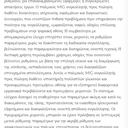
ρυθμίσεις για επαναλαμβανόμενες εφαρμογές ή συγκεκριμένες
απαιτήσεις έργων. Ο παλμικός MIG συγκολλητής προς πώληση
διαθέτει δυνατότητες ανίχνευσης σφαλμάτων και διαγνωστικές
λειτουργίες που εντοπίζουν πιθανά προβλήματα πριν επηρεάσουν την
ποιότητα της συγκόλλησης, εμφανίζοντας σαφείς οδηγίες επίλυσης
προβλημάτων στην ψηφιακή οθόνη. Η συμβατότητα με
απομακρυσμένο έλεγχο επιτρέπει στους χειριστές να ρυθμίζουν
παραμέτρους χωρίς να διακόπτουν τη διαδικασία συγκόλλησης,
βελτιώνοντας την παραγωγικότητα και διατηρώντας συνεπή τεχνική. Η
διεπαφή χρήστη περιλαμβάνει χρήσιμες οδηγίες που συνιστούν
βέλτιστες ρυθμίσεις με βάση την επιλογή υλικού και τη διαμόρφωση
της σύνδεσης, εκπαιδεύοντας τους χρήστες ενώ διασφαλίζουν
επιτυχημένα αποτελέσματα. Αυτός ο παλμικός MIG συγκολλητής
προς πώληση διαθέτει υποστήριξη πολλαπλών γλωσσών και
προσαρμόσιμες προτιμήσεις οθόνης για να εξυπηρετεί διαφορετικά
εργασιακά περιβάλλοντα και προτιμήσεις χειριστών. Το σύστημα
ελέγχου διατηρεί τη σταθερότητα των παραμέτρων ακόμη και κατά τις
διακυμάνσεις της τάσης, προστατεύοντας τα ευαίσθητα ηλεκτρονικά
εξαρτήματα και διασφαλίζοντας συνεπή απόδοση συγκόλλησης. Οι
προχωρημένοι χειριστές μπορούν να έχουν πρόσβαση σε λεπτομερή
μενού ρύθμισης παραμέτρων για την ακριβή ρύθμιση των
χαρακτηριστικών των παλμών, επιτρέποντας τη βελτιστοποίηση για