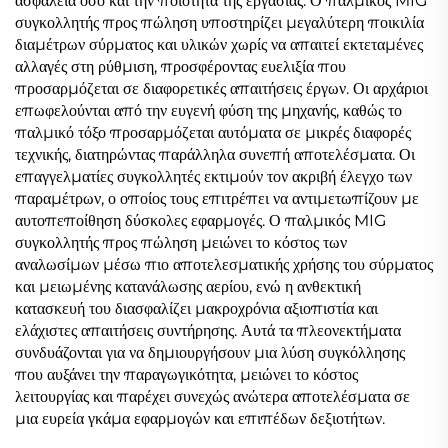
ασφάλεια όσο και την ποιότητα της εργασίας. Ο παλμικός MIG
συγκολλητής προς πώληση υποστηρίζει μεγαλύτερη ποικιλία
διαμέτρων σύρματος και υλικών χωρίς να απαιτεί εκτεταμένες
αλλαγές στη ρύθμιση, προσφέροντας ευελιξία που
προσαρμόζεται σε διαφορετικές απαιτήσεις έργων. Οι αρχάριοι
επωφελούνται από την ευγενή φύση της μηχανής, καθώς το
παλμικό τόξο προσαρμόζεται αυτόματα σε μικρές διαφορές
τεχνικής, διατηρώντας παράλληλα συνεπή αποτελέσματα. Οι
επαγγελματίες συγκολλητές εκτιμούν τον ακριβή έλεγχο των
παραμέτρων, ο οποίος τους επιτρέπει να αντιμετωπίζουν με
αυτοπεποίθηση δύσκολες εφαρμογές. Ο παλμικός MIG
συγκολλητής προς πώληση μειώνει το κόστος των
αναλωσίμων μέσω πιο αποτελεσματικής χρήσης του σύρματος
και μειωμένης κατανάλωσης αερίου, ενώ η ανθεκτική
κατασκευή του διασφαλίζει μακροχρόνια αξιοπιστία και
ελάχιστες απαιτήσεις συντήρησης. Αυτά τα πλεονεκτήματα
συνδυάζονται για να δημιουργήσουν μια λύση συγκόλλησης
που αυξάνει την παραγωγικότητα, μειώνει το κόστος
λειτουργίας και παρέχει συνεχώς ανώτερα αποτελέσματα σε
μια ευρεία γκάμα εφαρμογών και επιπέδων δεξιοτήτων.