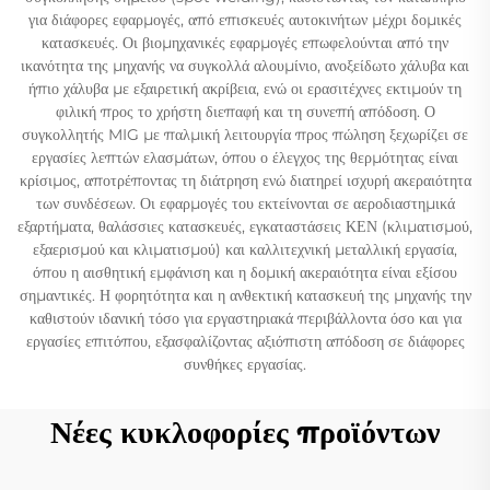
για διάφορες εφαρμογές, από επισκευές αυτοκινήτων μέχρι δομικές
κατασκευές. Οι βιομηχανικές εφαρμογές επωφελούνται από την
ικανότητα της μηχανής να συγκολλά αλουμίνιο, ανοξείδωτο χάλυβα και
ήπιο χάλυβα με εξαιρετική ακρίβεια, ενώ οι ερασιτέχνες εκτιμούν τη
φιλική προς το χρήστη διεπαφή και τη συνεπή απόδοση. Ο
συγκολλητής MIG με παλμική λειτουργία προς πώληση ξεχωρίζει σε
εργασίες λεπτών ελασμάτων, όπου ο έλεγχος της θερμότητας είναι
κρίσιμος, αποτρέποντας τη διάτρηση ενώ διατηρεί ισχυρή ακεραιότητα
των συνδέσεων. Οι εφαρμογές του εκτείνονται σε αεροδιαστημικά
εξαρτήματα, θαλάσσιες κατασκευές, εγκαταστάσεις ΚΕΝ (κλιματισμού,
εξαερισμού και κλιματισμού) και καλλιτεχνική μεταλλική εργασία,
όπου η αισθητική εμφάνιση και η δομική ακεραιότητα είναι εξίσου
σημαντικές. Η φορητότητα και η ανθεκτική κατασκευή της μηχανής την
καθιστούν ιδανική τόσο για εργαστηριακά περιβάλλοντα όσο και για
εργασίες επιτόπου, εξασφαλίζοντας αξιόπιστη απόδοση σε διάφορες
συνθήκες εργασίας.
Νέες κυκλοφορίες προϊόντων