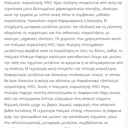
παλμικός συγκολλητής MIG προς πώληση επωφελείται από αυτή την
τεχνολογία μέσω βελτιωμένων χαρακτηριστικών σύντηξης, ιδιαίτερα
κατά την εργασία με λεπτά υλικά, όπου οι συμβατικές μέθοδοι
συγκόλλησης προκαλούν συχνά παραμόρφωση ή διάτρηση. Η
ελεγχόμενη μεταφορά μετάλλου μειώνει την οξείδωση και τη μόλυνση,
οδηγώντας σε ισχυρότερες και πιο ανθεκτικές συγκολλήσεις με
ανώτερες μηχανικές ιδιότητες. Οι χειριστές που χρησιμοποιούν αυτόν
τον παλμικό συγκολλητή MIG προς πώληση επιτυγχάνουν
μεγαλύτερη ακρίβεια κατά τη συγκόλληση σε όλες τις θέσεις, καθώς το
παλμικό πλάσμα παρέχει καλύτερον κατευθυντικό έλεγχο και μειώνει
την τάση του τηγμένου μετάλλου να κρέμεται ή να απομακρύνεται από
τη σύνδεση. Η τεχνολογία αυτή επιτρέπει την επιτυχή συγκόλληση
διαφορετικών μετάλλων και δύσκολων συνδυασμών υλικών, οι οποίοι
θα ήταν δύσκολοι ή ακόμη και αδύνατοι με παραδοσιακό εξοπλισμό
συγκόλλησης MIG. Αυτός ο παλμικός συγκολλητής MIG προς
πώληση παρέχει συνεπή αποτελέσματα σε διαφορετικά πάχη υλικού,
από την επεξεργασία λεπτών ελασμάτων που απαιτεί ελάχιστη
θερμική είσοδο μέχρι τις βαριές δομικές εφαρμογές που απαιτούν
βαθιά διείσδυση. Η τεχνολογία παλμών επίσης επεκτείνει τη διάρκεια
ζωής των ηλεκτροδίων και μειώνει την κατανάλωση σύρματος μέσω
πιο αποτελεσματικής μεταφοράς μετάλλου, συμβάλλοντας σε