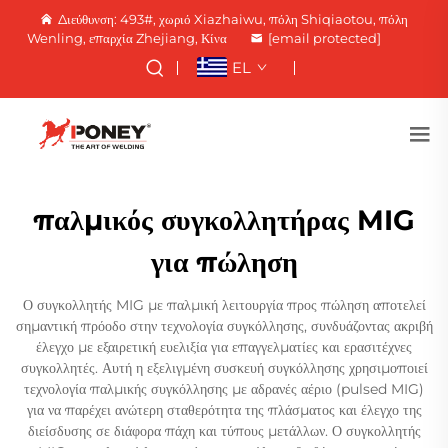
Διεύθυνση: 493#, χωριό Xiazhaiwu, πόλη Shiqiaotou, πόλη
Wenling, επαρχία Zhejiang, Κίνα
[email protected]
EL
παλμικός συγκολλητήρας MIG
για πώληση
Ο συγκολλητής MIG με παλμική λειτουργία προς πώληση αποτελεί
σημαντική πρόοδο στην τεχνολογία συγκόλλησης, συνδυάζοντας ακριβή
έλεγχο με εξαιρετική ευελιξία για επαγγελματίες και ερασιτέχνες
συγκολλητές. Αυτή η εξελιγμένη συσκευή συγκόλλησης χρησιμοποιεί
τεχνολογία παλμικής συγκόλλησης με αδρανές αέριο (pulsed MIG)
για να παρέχει ανώτερη σταθερότητα της πλάσματος και έλεγχο της
διείσδυσης σε διάφορα πάχη και τύπους μετάλλων. Ο συγκολλητής