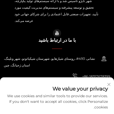
شهر تایژو تأسیس شد و با ارائه سیستم‌های تولید یکپارچه،
تحقیق و توسعه پیشرفته و سیستم‌های مدیریت کیفیت مورد
تأیید، تجهیزات صنعتی قابل اعتمادی را برای شرکای جهانی خود
عرضه می‌کند.
با ما در ارتباط باشید
نشانی: 493#، روستای شیازهایو، شهرستان شیکیائوتو، شهر ونلینگ،
استان ژجیانگ، چین
+86-18357678399
[email protected]
We value your privacy
We use cookies and similar tools to provide our services.
If you don't want to accept all cookies, click Personalize
cookies.
حق تقدم © 2026 شرکت الکتریک زهجیانگ پونی. تمامی حقوق محفوظ است.
سیاست حفظ حریم خصوصی