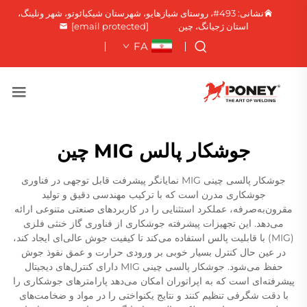
نشانی: 493#، روستای شیازهایو، شهرستان شیکیائوتو، شهر ونلینگ،
استان ژجیانگ، چین
[email protected]
FA
جوشکار پالس MIG چین
جوشکار پالسی چینی MIG نمایانگر پیشرفت قابل توجهی در فناوری
جوشکاری مدرن است که با ترکیب مهندسی دقیق و تولید
مقرون‌به‌صرفه، عملکرد استثنایی را در کاربردهای صنعتی متنوعی ارائه
می‌دهد. این تجهیزات پیشرفته جوشکاری از فناوری گاز خنثی فلزی
(MIG) با قابلیت پالس استفاده می‌کند تا کیفیت جوش عالی‌ای ایجاد کند،
در عین حال کنترل بسیار خوبی بر ورودی حرارت و عمق نفوذ جوش
حفظ می‌شود. جوشکار پالسی چینی MIG دارای کنترل‌های دیجیتال
پیشرفته‌ای است که به اپراتوران امکان می‌دهد پارامترهای جوشکاری را
با دقت شگرفی تنظیم کنند و نتایج یکنواختی را در مواد و ضخامت‌های