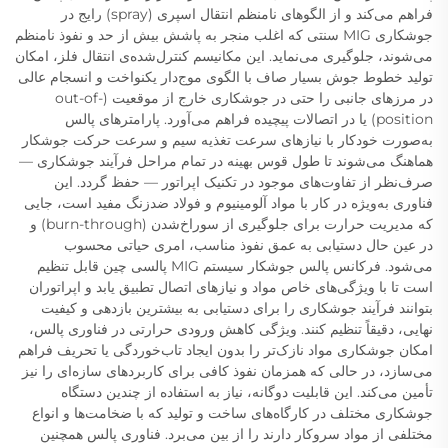
فراهم می‌کند و از الگوهای نامنظم انتقال اسپری (spray) رایج در
جوشکاری MIG سنتی که اغلب منجر به پاشش بیش از حد و نفوذ نامنظم
می‌شوند، جلوگیری می‌نماید. این مکانیسم کنترل‌شده‌ی انتقال فلز، امکان
تولید خطوط جوش بسیار صاف با الگوی موج‌دار یکنواخت و انسجام عالی
در مرزهای جانبی را حتی در جوشکاری خارج از موقعیت (out-of-
position) یا در اتصالات پیچیده فراهم می‌آورد. پارامترهای پالس
به‌صورت خودکار با نیازهای سرعت تغذیه سیم و سرعت حرکت جوشکار
هماهنگ می‌شوند تا طول قوس بهینه در تمام مراحل فرآیند جوشکاری —
صرف‌نظر از تفاوت‌های موجود در تکنیک اپراتور — حفظ گردد. این
فناوری به‌ویژه در کار با مواد آلومینیوم و فولاد ضدزنگ مفید است، جایی
که مدیریت حرارت برای جلوگیری از سوراخ‌شدن (burn-through) و
در عین حال دستیابی به عمق نفوذ مناسب، امری حیاتی محسوب
می‌شود. فرکانس پالس جوشکار سیستم MIG پالسی چین قابل تنظیم
است تا با ویژگی‌های خاص مواد و نیازهای اتصال تطبیق یابد و اپراتوران
بتوانند فرآیند جوشکاری را برای دستیابی به بیشترین بازدهی و کیفیت
نهایی، دقیقاً تنظیم کنند. ویژگی کاهش ورودی حرارتی در فناوری پالس،
امکان جوشکاری مواد نازک‌تر را بدون ایجاد تاب‌خوردگی یا تحریف فراهم
می‌سازد، در حالی که همزمان نفوذ کافی برای کاربردهای سازه‌ای را نیز
تأمین می‌کند. این قابلیت دوگانه، نیاز به استفاده از چندین دستگاه
جوشکاری مختلف در کارگاه‌های ساخت و تولید که با ضخامت‌ها و انواع
مختلفی از مواد سروکار دارند را از بین می‌برد. فناوری پالس همچنین