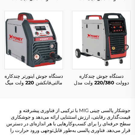
چندکاره با محافظ گاز دی
چندکاره با محافظ گاز دی
اکسید کربن و جوشکاری
اکسید کربن و جوشکاری
قوس الکتریکی میگ/مگ
قوس الکتریکی میگ/مگ
دستگاه جوش چندکاره
دستگاه جوش اینورتر چندکاره
دوولت 220/380 ولت مدل
مالتی‌فانکشن 220 ولت میگ
میگ-250 با دو پالس و کنترل
MIG-160 با کنترل سیگنال
دیجیتال و سیستم جوشکاری
دیجیتال و دستگاه جوش
سینرژیک
سینرژیک میگ
جوشکار پالسی چینی MIG با ترکیبی از فناوری پیشرفته و
قیمت‌گذاری رقابتی، ارزش استثنایی ارائه می‌دهد و جوشکاری
سطح حرفه‌ای را برای کسب‌وکارهایی با هر اندازه‌ای در دسترس
قرار می‌دهد. فناوری پالسی به‌طور قابل‌توجهی ورود حرارت را