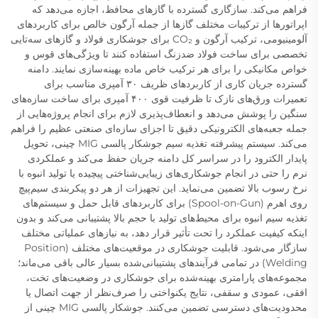
فراهم می‌کند. سازگاری گسترده با گازهای محافظ، اجازه می‌دهد که
اپراتورها از ترکیبات مختلف گازها از جمله آرگون خالص برای کاربردهای
آلومینیومی، ترکیب آرگون و CO₂ برای جوشکاری فولاد و گازهای سه‌تایی
تخصصی برای ساخت فولاد ضدزنگ استفاده کنند تا ویژگی‌های قوس و
خواص مکانیکی را برای هر ترکیب خاص ماده بهینه‌سازی نمایند. دامنه
گسترده جریان کاری از کاربردهای ظریف ۳۰ آمپری مناسب برای
تعمیرات ورق‌های نازک تا ظرفیت قوی ۴۰۰ آمپری برای ساخت سازه‌های
سنگین را پوشش می‌دهد و انعطاف‌پذیری لازم برای انجام پروژه‌هایی از
جمله جعبه‌های الکترونیکی دقیق تا اجزای سازه‌ای صنعتی عظیم را فراهم
می‌کند. سیستم پیشرفته تغذیه سیم جوشکار پالسی MIG چینی، تحویل
پایدار الکترود را در سراسر کل دامنه جریان حفظ می‌کند و عملکردی
نرم را حتی در انجام جوشکاری‌های زیبایی‌شناختی پیچیده یا تولید انبوه با
نرخ رسوب بالا تضمین می‌نماید. این تجهیزات از هر دو پیکربندی سیم‌پیچ
روی اهرم (Spool-on-Gun) برای کاربردهای قابل حمل و سیستم‌های
تغذیه سیم انبوه برای محیط‌های تولید با حجم بالا پشتیبانی می‌کند و بدون
اینکه کیفیت عملکرد را تحت تأثیر قرار دهد، به نیازهای عملیاتی مختلف
سازگار می‌شود. قابلیت جوشکاری در موقعیت‌های مختلف (Position
Welding) در تمامی فرآیندهای پشتیبانی‌شده بسیار عالی باقی می‌ماند؛
مجموعه‌های پارامتری بهینه‌شده برای جوشکاری در وضعیت‌های تخت،
افقی، عمودی و سقفی، نتایج یکنواختی را صرف‌نظر از جهت اتصال یا
محدودیت‌های دسترسی تضمین می‌کنند. جوشکار پالسی MIG چینی از