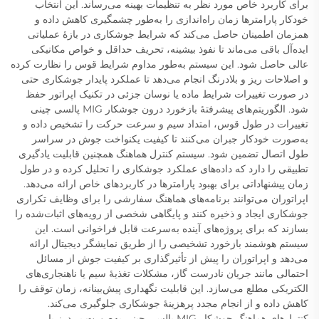
برای کاربرد خاص مورد نظر به تنظیمات بهینه می‌رساند. این انتخاب
خودکار پارامترها زمان راه‌اندازی را به‌طور چشمگیری کاهش داده و
همزمان اطمینان حاصل می‌کند که شرایط جوشکاری در بازهٔ عملیاتی
ایده‌آل باقی می‌ماند تا نفوذ بیشینه، تحریف حداقل و خواص مکانیکی
عالی حاصل شود. این سیستم به‌طور مداوم شرایط قوس را نظارت کرده
و اصلاحات ریز و بلادرنگ انجام می‌دهد تا عملکرد پایدار جوشکاری حتی
در صورت تغییرات شرایط ماده یا نوسان جزئی در تکنیک اپراتور حفظ
شود. الگوریتم‌های پیشرفتهٔ بازخورد درون جوشکار MIG پالسی چینی
تغییرات در طول قوس، امتداد سیم و سرعت حرکت را تشخیص داده و
به‌صورت خودکار جبران می‌کنند تا کیفیت یکنواخت جوش در سراسر
طول اتصال تضمین شود. سیستم کنترل هماهنگ همچنین قابلیت یادگیری
تطبیقی را دارد که داده‌های عملکرد جوشکاری را تحلیل کرده و در طول
زمان پیشنهاداتی برای بهبود پارامترها در کاربردهای خاص ارائه می‌دهد.
اپراتوران می‌توانند برنامه‌های هماهنگ سفارشی را برای وظایف تکراری
جوشکاری ایجاد و ذخیره کنند و پایگاهی شخصی از رویه‌های اثبات‌شده را
بسازند که برای پروژه‌های آینده به‌سرعت قابل فراخوانی است. این
سیستم هوشمند بازخورد تشخیصی را از طریق نمایشگر دیجیتال ارائه
می‌دهد و اپراتوران را پیش از تأثیرگذاری بر کیفیت جوش از مسائل
احتمالی مانند جریان نادرست گاز، مشکلات تغذیهٔ سیم یا ناهنجاری‌های
الکتریکی مطلع می‌سازد. این قابلیت نگهداری پیش‌بینانه، زمان توقف را
کاهش داده و از انجام مجدد پرهزینهٔ جوشکاری جلوگیری می‌کند.
کنترل‌های هماهنگ جوشکار MIG پالسی چینی به‌صورت بی‌درز با