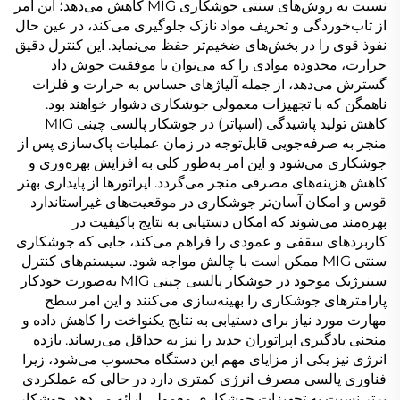
نسبت به روش‌های سنتی جوشکاری MIG کاهش می‌دهد؛ این امر
از تاب‌خوردگی و تحریف مواد نازک جلوگیری می‌کند، در عین حال
نفوذ قوی را در بخش‌های ضخیم‌تر حفظ می‌نماید. این کنترل دقیق
حرارت، محدوده موادی را که می‌توان با موفقیت جوش داد
گسترش می‌دهد، از جمله آلیاژهای حساس به حرارت و فلزات
ناهمگن که با تجهیزات معمولی جوشکاری دشوار خواهند بود.
کاهش تولید پاشیدگی (اسپاتر) در جوشکار پالسی چینی MIG
منجر به صرفه‌جویی قابل‌توجه در زمان عملیات پاک‌سازی پس از
جوشکاری می‌شود و این امر به‌طور کلی به افزایش بهره‌وری و
کاهش هزینه‌های مصرفی منجر می‌گردد. اپراتورها از پایداری بهتر
قوس و امکان آسان‌تر جوشکاری در موقعیت‌های غیراستاندارد
بهره‌مند می‌شوند که امکان دستیابی به نتایج باکیفیت در
کاربردهای سقفی و عمودی را فراهم می‌کند، جایی که جوشکاری
سنتی MIG ممکن است با چالش مواجه شود. سیستم‌های کنترل
سینرژیک موجود در جوشکار پالسی چینی MIG به‌صورت خودکار
پارامترهای جوشکاری را بهینه‌سازی می‌کنند و این امر سطح
مهارت مورد نیاز برای دستیابی به نتایج یکنواخت را کاهش داده و
منحنی یادگیری اپراتوران جدید را نیز به حداقل می‌رساند. بازده
انرژی نیز یکی از مزایای مهم این دستگاه محسوب می‌شود، زیرا
فناوری پالسی مصرف انرژی کمتری دارد در حالی که عملکردی
برتر نسبت به تجهیزات جوشکاری معمولی ارائه می‌دهد. جوشکار