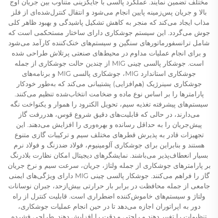
مختلف تضمین نمایند. عملکرد پالسی با جایگزینی متناوب بین جریان اوج
بالا و جریان پس‌زمینه پایین انجام می‌شود و انتقال کنترل‌شده‌ای از فلز
مذاب ایجاد می‌کند که منجر به کاهش تشکیل پاشیدگی و بهبود ظاهر کلی
جوش می‌گردد. این سیستم جوشکاری دارای ساختار مستحکمی است که
شامل ترانسفورماتورهای سنگین و سیستم‌های خنک‌کننده کارآمد می‌شود
و برای انجام عملیات مداوم در محیط‌های صنعتی پرتلاش طراحی شده
است. جوشکار پالسی چینی MIG از چندین حالت جوشکاری از جمله
جوشکاری استاندارد MIG، جوشکاری پالسی MIG و برنامه‌های
جوشکاری سینرژیک (هم‌افزایی) پشتیبانی می‌کند که به‌طور خودکار
پارامترها را بر اساس نوع ماده و ضخامت انتخاب‌شده تنظیم می‌کنند.
سیستم‌های پیشرفته تغذیه سیم، تحویل الکترود را هموار و یکنواخت نگه
می‌دارند، در حالی که قابلیت‌های دقیق شروع قوس، هدررفت گاز
پیش‌جریان را به حداقل رسانده و بهره‌وری را افزایش می‌دهند. این
تجهیزات قادر به پذیرش قطرهای مختلف سیم و ترکیبات گازی متنوع
هستند و بنابراین برای جوشکاری آلومینیوم، فولاد ضدزنگ و فولاد نرم
بسیار انعطاف‌پذیر می‌باشند. نمایشگرهای دیجیتال امکان نظارت بلادرنگ
بر پارامترهای جوشکاری از جمله ولتاژ، جریان، سرعت سیم و نرخ جریان
گاز را فراهم می‌کنند. جوشکار پالسی چینی MIG دارای ویژگی‌های ایمنی
جامعی از جمله محافظت در برابر بار حرارتی بیش‌ازحد، جبران نوسانات
ولتاژ و سیستم‌های خاموش‌کننده اضطراری است. قابلیت کنترل از راه
دور به اپراتوران اجازه می‌دهد تا در حین انجام عملیات جوشکاری،
تنظیمات را تغییر دهند و راحتی و دقت را افزایش دهند. طراحی فشرده