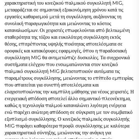
χαρακτηριστική του κινεζικού παλμικού συγκολλητή MIG,
μεταφράζεται σε σημαντική εξοικονόμηση χρόνου κατά τις
εργασίες καθαρισμού μετά τη συγκόλληση, αυξάνοντας τη
συνολική παραγωγικότητα και μειώνοντας το κόστος
καταναλωσίμων. Οι χειριστές επωφελούνται από βελτιωμένη
σταθερότητα της τόξου και ευκολότερη συγκόλληση εκτός
θέσης, επιτρέποντας υψηλής ποιότητας αποτελέσματα σε
οροφικές και κατακόρυφες εφαρμογές, όπου η παραδοσιακή
συγκόλληση MIG θα αντιμετώπιζε δυσκολίες. Τα συγχρονικά
συστήματα ελέγχου που ενσωματώνονται στον κινεζικό
παλμικό συγκολλητή MIG βελτιστοποιούν αυτόματα τις
παραμέτρους συγκόλλησης, μειώνοντας το επίπεδο εμπειρίας
που απαιτείται για συνεπή αποτελέσματα και
ελαχιστοποιώντας την καμπύλη μάθησης για νέους χειριστές. Η
ενεργειακή απόδοση αποτελεί άλλο σημαντικό πλεονέκτημα,
καθώς η τεχνολογία παλμού καταναλώνει λιγότερη ενέργεια
ενώ παρέχει ανώτερη απόδοση σε σύγκριση με τον συμβατικό
εξοπλισμό συγκόλλησης. Ο κινεζικός παλμικός συγκολλητής
MIG παράγει καθαρότερα προφίλ συγκόλλησης με καλύτερα
χαρακτηριστικά σύντηξης, μειώνοντας την ανάγκη για