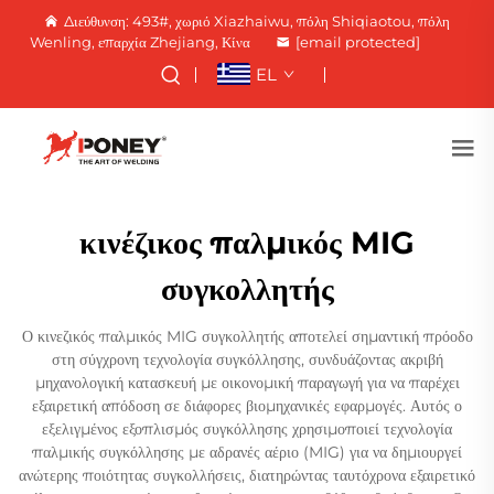
Διεύθυνση: 493#, χωριό Xiazhaiwu, πόλη Shiqiaotou, πόλη
Wenling, επαρχία Zhejiang, Κίνα
[email protected]
EL
κινέζικος παλμικός MIG
συγκολλητής
Ο κινεζικός παλμικός MIG συγκολλητής αποτελεί σημαντική πρόοδο
στη σύγχρονη τεχνολογία συγκόλλησης, συνδυάζοντας ακριβή
μηχανολογική κατασκευή με οικονομική παραγωγή για να παρέχει
εξαιρετική απόδοση σε διάφορες βιομηχανικές εφαρμογές. Αυτός ο
εξελιγμένος εξοπλισμός συγκόλλησης χρησιμοποιεί τεχνολογία
παλμικής συγκόλλησης με αδρανές αέριο (MIG) για να δημιουργεί
ανώτερης ποιότητας συγκολλήσεις, διατηρώντας ταυτόχρονα εξαιρετικό