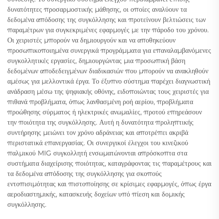
δυνατότητες προσαρμοστικής μάθησης, οι οποίες αναλύουν τα
δεδομένα απόδοσης της συγκόλλησης και προτείνουν βελτιώσεις των
παραμέτρων για συγκεκριμένες εφαρμογές με την πάροδο του χρόνου.
Οι χειριστές μπορούν να δημιουργούν και να αποθηκεύουν
προσωπικοποιημένα συνεργικά προγράμματα για επαναλαμβανόμενες
συγκολλητικές εργασίες, δημιουργώντας μια προσωπική βάση
δεδομένων αποδεδειγμένων διαδικασιών που μπορούν να ανακληθούν
αμέσως για μελλοντικά έργα. Το έξυπνο σύστημα παρέχει διαγνωστική
ανάδραση μέσω της ψηφιακής οθόνης, ειδοποιώντας τους χειριστές για
πιθανά προβλήματα, όπως λανθασμένη ροή αερίου, προβλήματα
προώθησης σύρματος ή ηλεκτρικές ανωμαλίες, προτού επηρεάσουν
την ποιότητα της συγκόλλησης. Αυτή η δυνατότητα προληπτικής
συντήρησης μειώνει τον χρόνο αδράνειας και αποτρέπει ακριβά
περιστατικά επανεργασίας. Οι συνεργικοί έλεγχοι του κινεζικού
παλμικού MIG συγκολλητή ενσωματώνονται απρόσκοπτα στα
συστήματα διαχείρισης ποιότητας, καταγράφοντας τις παραμέτρους και
τα δεδομένα απόδοσης της συγκόλλησης για σκοπούς
εντοπισιμότητας και πιστοποίησης σε κρίσιμες εφαρμογές, όπως έργα
αεροδιαστημικής, κατασκευής δοχείων υπό πίεση και δομικής
συγκόλλησης.