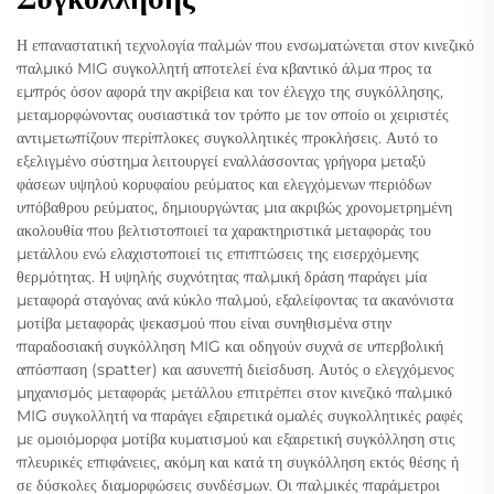
Η επαναστατική τεχνολογία παλμών που ενσωματώνεται στον κινεζικό
παλμικό MIG συγκολλητή αποτελεί ένα κβαντικό άλμα προς τα
εμπρός όσον αφορά την ακρίβεια και τον έλεγχο της συγκόλλησης,
μεταμορφώνοντας ουσιαστικά τον τρόπο με τον οποίο οι χειριστές
αντιμετωπίζουν περίπλοκες συγκολλητικές προκλήσεις. Αυτό το
εξελιγμένο σύστημα λειτουργεί εναλλάσσοντας γρήγορα μεταξύ
φάσεων υψηλού κορυφαίου ρεύματος και ελεγχόμενων περιόδων
υπόβαθρου ρεύματος, δημιουργώντας μια ακριβώς χρονομετρημένη
ακολουθία που βελτιστοποιεί τα χαρακτηριστικά μεταφοράς του
μετάλλου ενώ ελαχιστοποιεί τις επιπτώσεις της εισερχόμενης
θερμότητας. Η υψηλής συχνότητας παλμική δράση παράγει μία
μεταφορά σταγόνας ανά κύκλο παλμού, εξαλείφοντας τα ακανόνιστα
μοτίβα μεταφοράς ψεκασμού που είναι συνηθισμένα στην
παραδοσιακή συγκόλληση MIG και οδηγούν συχνά σε υπερβολική
απόσπαση (spatter) και ασυνεπή διείσδυση. Αυτός ο ελεγχόμενος
μηχανισμός μεταφοράς μετάλλου επιτρέπει στον κινεζικό παλμικό
MIG συγκολλητή να παράγει εξαιρετικά ομαλές συγκολλητικές ραφές
με ομοιόμορφα μοτίβα κυματισμού και εξαιρετική συγκόλληση στις
πλευρικές επιφάνειες, ακόμη και κατά τη συγκόλληση εκτός θέσης ή
σε δύσκολες διαμορφώσεις συνδέσμων. Οι παλμικές παράμετροι