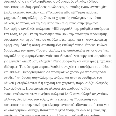
συγκόλλησης για πολυάριθμους συνδυασμούς υλικών, τύπους
σύρματος και διαμορφώσεις συνδέσεων, οι οποίες έχουν αναπτυχθεί
μέσω εκτενών δοκιμών και επικυρωθεί από εμπειρογνώμονες
μηχανικούς συγκόλλησης. Όταν οι χειριστές επιλέγουν τον τύπο
υλικού, το πάχος και τη διάμετρο του σύρματος στην ψηφιακή
διεπαφή, ο κινεζικός παλμικός MIG συγκολλητής ρυθμίζει αυτόματα
την τάση, το ρεύμα, τη συχνότητα παλμού, την ταχύτητα προώθησης
σύρματος και τη ροή αερίου σε βέλτιστες τιμές για τη συγκεκριμένη
εφαρμογή. Αυτή η αυτοματοποιημένη επιλογή παραμέτρων μειώνει
δραματικά τον χρόνο προετοιμασίας, ενώ διασφαλίζει ότι οι συνθήκες
συγκόλλησης παραμένουν εντός του ιδανικού λειτουργικού παραθύρου
για μέγιστη διείσδυση, ελάχιστη παραμόρφωση και ανώτερες μηχανικές
ιδιότητες. Το σύστημα παρακολουθεί συνεχώς τις συνθήκες του τόξου
και εκτελεί μικρορυθμίσεις σε πραγματικό χρόνο για να διατηρήσει
σταθερή απόδοση συγκόλλησης, ακόμα και όταν οι συνθήκες του
υλικού μεταβάλλονται ή η τεχνική του χειριστή παρουσιάζει ελαφρές
διακυμάνσεις. Προχωρημένοι αλγόριθμοι ανάδρασης που
ενσωματώνονται στον κινεζικό παλμικό MIG συγκολλητή ανιχνεύουν
αλλαγές στο μήκος του τόξου, στην εξωτερική προέκταση του
σύρματος και στην ταχύτητα κίνησης, αντισταθμίζοντας αυτόματα για
να διατηρήσουν συνεχή ποιότητα συγκόλλησης σε όλο το μήκος της
σύνδεσης. Το συνεργικό σύστημα ελέγχου περιλαμβάνει επίσης