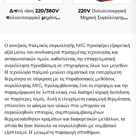
Διπλή τάση 220/380V
220V Πολυλειτουργική
πολυλειτουργικό μηχάνημα
Μηχανή Συγκόλλησης
συγκόλλησης Mig Mig-
Inverter Mig Mig-160
250 με διπλό παλμό,
ψηφιακός έλεγχος
ψηφιακός έλεγχος,
συγκόλλησης Mig με
συγκερασμένο μηχάνημα
συνεργικό σύστημα
Ο κινεζικός παλμικός συγκολλητής MIG προσφέρει εξαιρετική
συγκόλλησης
αξία μέσω του συνδυασμού προηγμένης τεχνολογίας και
ανταγωνιστικών τιμών, καθιστώντας την επαγγελματική
συγκόλληση προσβάσιμη σε επιχειρήσεις όλων των μεγεθών.
Η τεχνολογία παλμού μειώνει σημαντικά την εισερχόμενη
θερμότητα σε σύγκριση με τις παραδοσιακές μεθόδους
συγκόλλησης MIG, προλαμβάνοντας έτσι το στρέψιμο και την
παραμόρφωση σε λεπτά υλικά, ενώ διατηρεί ισχυρή διείσδυση
σε παχύτερες τομές. Αυτή η ελεγχόμενη εφαρμογή θερμότητας
επεκτείνει το φάσμα των υλικών που μπορούν να
συγκολληθούν επιτυχώς, συμπεριλαμβανομένων
θερμοευαίσθητων κραμάτων και διαφορετικών μετάλλων, τα
οποία θα ήταν δύσκολο να συγκολληθούν με συμβατικό
εξοπλισμό. Η μειωμένη παραγωγή σπινθήρων,