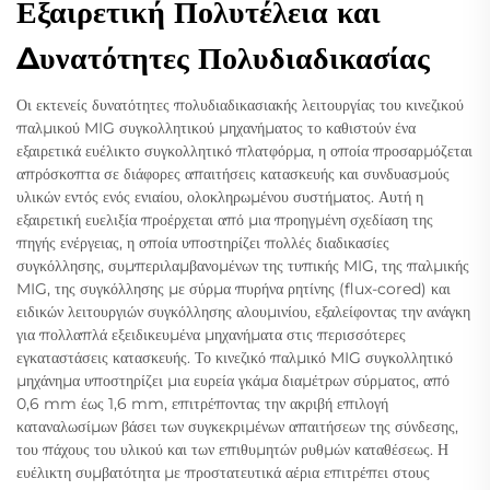
Εξαιρετική Πολυτέλεια και
Δυνατότητες Πολυδιαδικασίας
Οι εκτενείς δυνατότητες πολυδιαδικασιακής λειτουργίας του κινεζικού
παλμικού MIG συγκολλητικού μηχανήματος το καθιστούν ένα
εξαιρετικά ευέλικτο συγκολλητικό πλατφόρμα, η οποία προσαρμόζεται
απρόσκοπτα σε διάφορες απαιτήσεις κατασκευής και συνδυασμούς
υλικών εντός ενός ενιαίου, ολοκληρωμένου συστήματος. Αυτή η
εξαιρετική ευελιξία προέρχεται από μια προηγμένη σχεδίαση της
πηγής ενέργειας, η οποία υποστηρίζει πολλές διαδικασίες
συγκόλλησης, συμπεριλαμβανομένων της τυπικής MIG, της παλμικής
MIG, της συγκόλλησης με σύρμα πυρήνα ρητίνης (flux-cored) και
ειδικών λειτουργιών συγκόλλησης αλουμινίου, εξαλείφοντας την ανάγκη
για πολλαπλά εξειδικευμένα μηχανήματα στις περισσότερες
εγκαταστάσεις κατασκευής. Το κινεζικό παλμικό MIG συγκολλητικό
μηχάνημα υποστηρίζει μια ευρεία γκάμα διαμέτρων σύρματος, από
0,6 mm έως 1,6 mm, επιτρέποντας την ακριβή επιλογή
καταναλωσίμων βάσει των συγκεκριμένων απαιτήσεων της σύνδεσης,
του πάχους του υλικού και των επιθυμητών ρυθμών καταθέσεως. Η
ευέλικτη συμβατότητα με προστατευτικά αέρια επιτρέπει στους