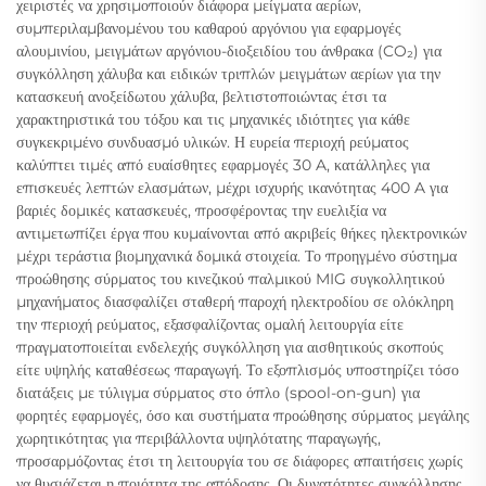
χειριστές να χρησιμοποιούν διάφορα μείγματα αερίων,
συμπεριλαμβανομένου του καθαρού αργόνιου για εφαρμογές
αλουμινίου, μειγμάτων αργόνιου-διοξειδίου του άνθρακα (CO₂) για
συγκόλληση χάλυβα και ειδικών τριπλών μειγμάτων αερίων για την
κατασκευή ανοξείδωτου χάλυβα, βελτιστοποιώντας έτσι τα
χαρακτηριστικά του τόξου και τις μηχανικές ιδιότητες για κάθε
συγκεκριμένο συνδυασμό υλικών. Η ευρεία περιοχή ρεύματος
καλύπτει τιμές από ευαίσθητες εφαρμογές 30 A, κατάλληλες για
επισκευές λεπτών ελασμάτων, μέχρι ισχυρής ικανότητας 400 A για
βαριές δομικές κατασκευές, προσφέροντας την ευελιξία να
αντιμετωπίζει έργα που κυμαίνονται από ακριβείς θήκες ηλεκτρονικών
μέχρι τεράστια βιομηχανικά δομικά στοιχεία. Το προηγμένο σύστημα
προώθησης σύρματος του κινεζικού παλμικού MIG συγκολλητικού
μηχανήματος διασφαλίζει σταθερή παροχή ηλεκτροδίου σε ολόκληρη
την περιοχή ρεύματος, εξασφαλίζοντας ομαλή λειτουργία είτε
πραγματοποιείται ενδελεχής συγκόλληση για αισθητικούς σκοπούς
είτε υψηλής καταθέσεως παραγωγή. Το εξοπλισμός υποστηρίζει τόσο
διατάξεις με τύλιγμα σύρματος στο όπλο (spool-on-gun) για
φορητές εφαρμογές, όσο και συστήματα προώθησης σύρματος μεγάλης
χωρητικότητας για περιβάλλοντα υψηλότατης παραγωγής,
προσαρμόζοντας έτσι τη λειτουργία του σε διάφορες απαιτήσεις χωρίς
να θυσιάζεται η ποιότητα της απόδοσης. Οι δυνατότητες συγκόλλησης