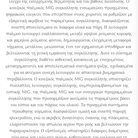
έλεγχο της εισερχόμενης θερμότητας και του βάθους διείσδυσης. Ο
κινεζικός παλμικός MIG συγκολλητής ενσωματώνει προηγμένους
ψηφιακούς ελεγκτές που επιτρέπουν στους χειριστές να ρυθμίζουν με
εξαιρετική ακρίβεια τις παραμέτρους συγκόλλησης, διασφαλίζοντας
συνεπή αποτελέσματα σε διάφορα υλικά και πάχη. Η λειτουργία
παλμού λειτουργεί εναλλάσσοντας μεταξύ υψηλού ρεύματος κορυφής
και χαμηλού ρεύματος φόντου, δημιουργώντας ελεγχόμενη μεταφορά
τήγματος μετάλλου, μειώνοντας έτσι τον σχηματισμό σπινθήρων και
βελτιώνοντας τη γενική εμφάνιση της συγκόλλησης. Αυτό το σύστημα
συγκόλλησης διαθέτει ανθεκτική κατασκευή με ενισχυμένους
μετασχηματιστές και αποτελεσματικά συστήματα ψύξης, σχεδιασμένα
για να αντέχουν συνεχή λειτουργία σε απαιτητικά βιομηχανικά
περιβάλλοντα. Ο κινεζικός παλμικός MIG συγκολλητής υποστηρίζει
πολλαπλές λειτουργίες συγκόλλησης, συμπεριλαμβανομένων της
τυπικής MIG, της παλμικής MIG και των συνεργικών προγραμμάτων
συγκόλλησης που προσαρμόζουν αυτόματα τις παραμέτρους βάσει
του τύπου και του πάχους του υλικού. Τα προηγμένα συστήματα
προώθησης σύρματος διασφαλίζουν ομαλή και συνεπή παροχή
ηλεκτροδίου, ενώ οι ακριβείς δυνατότητες έναυσης της πλάσματος
ελαχιστοποιούν την απώλεια αερίου προ-ροής και βελτιώνουν την
παραγωγικότητα. Ο εξοπλισμός υποστηρίζει διάφορες διαμέτρους
σύρματος και μείγματα αερίων, καθιστώντας τον ευέλικτο για τη