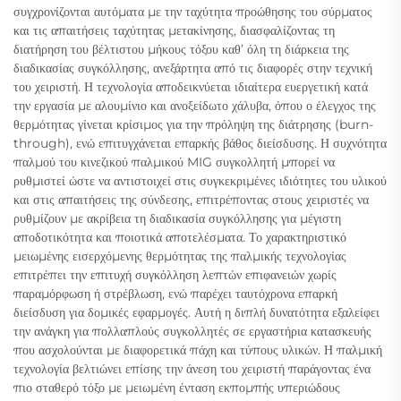
συγχρονίζονται αυτόματα με την ταχύτητα προώθησης του σύρματος
και τις απαιτήσεις ταχύτητας μετακίνησης, διασφαλίζοντας τη
διατήρηση του βέλτιστου μήκους τόξου καθ’ όλη τη διάρκεια της
διαδικασίας συγκόλλησης, ανεξάρτητα από τις διαφορές στην τεχνική
του χειριστή. Η τεχνολογία αποδεικνύεται ιδιαίτερα ευεργετική κατά
την εργασία με αλουμίνιο και ανοξείδωτο χάλυβα, όπου ο έλεγχος της
θερμότητας γίνεται κρίσιμος για την πρόληψη της διάτρησης (burn-
through), ενώ επιτυγχάνεται επαρκής βάθος διείσδυσης. Η συχνότητα
παλμού του κινεζικού παλμικού MIG συγκολλητή μπορεί να
ρυθμιστεί ώστε να αντιστοιχεί στις συγκεκριμένες ιδιότητες του υλικού
και στις απαιτήσεις της σύνδεσης, επιτρέποντας στους χειριστές να
ρυθμίζουν με ακρίβεια τη διαδικασία συγκόλλησης για μέγιστη
αποδοτικότητα και ποιοτικά αποτελέσματα. Το χαρακτηριστικό
μειωμένης εισερχόμενης θερμότητας της παλμικής τεχνολογίας
επιτρέπει την επιτυχή συγκόλληση λεπτών επιφανειών χωρίς
παραμόρφωση ή στρέβλωση, ενώ παρέχει ταυτόχρονα επαρκή
διείσδυση για δομικές εφαρμογές. Αυτή η διπλή δυνατότητα εξαλείφει
την ανάγκη για πολλαπλούς συγκολλητές σε εργαστήρια κατασκευής
που ασχολούνται με διαφορετικά πάχη και τύπους υλικών. Η παλμική
τεχνολογία βελτιώνει επίσης την άνεση του χειριστή παράγοντας ένα
πιο σταθερό τόξο με μειωμένη ένταση εκπομπής υπεριώδους