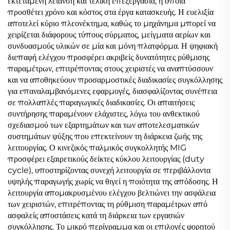
εκτεταμένη λείανση και τελική επεξεργασία, η οποία
προσθέτει χρόνο και κόστος στα έργα κατασκευής. Η ευελιξία
αποτελεί κύριο πλεονέκτημα, καθώς το μηχάνημα μπορεί να
χειρίζεται διάφορους τύπους σύρματος, μείγματα αερίων και
συνδυασμούς υλικών σε μία και μόνη πλατφόρμα. Η ψηφιακή
διεπαφή ελέγχου προσφέρει ακριβείς δυνατότητες ρύθμισης
παραμέτρων, επιτρέποντας στους χειριστές να αναπτύσσουν
και να αποθηκεύουν προσαρμοστικές διαδικασίες συγκόλλησης
για επαναλαμβανόμενες εφαρμογές, διασφαλίζοντας συνέπεια
σε πολλαπλές παραγωγικές διαδικασίες. Οι απαιτήσεις
συντήρησης παραμένουν ελάχιστες, λόγω του ανθεκτικού
σχεδιασμού των εξαρτημάτων και των αποτελεσματικών
συστημάτων ψύξης που επεκτείνουν τη διάρκεια ζωής της
λειτουργίας. Ο κινεζικός παλμικός συγκολλητής MIG
προσφέρει εξαιρετικούς δείκτες κύκλου λειτουργίας (duty
cycle), υποστηρίζοντας συνεχή λειτουργία σε περιβάλλοντα
υψηλής παραγωγής χωρίς να θιγεί η ποιότητα της απόδοσης. Η
λειτουργία απομακρυσμένου ελέγχου βελτιώνει την ασφάλεια
των χειριστών, επιτρέποντας τη ρύθμιση παραμέτρων από
ασφαλείς αποστάσεις κατά τη διάρκεια των εργασιών
συγκόλλησης. Το μικρό περίγραμμα και οι επιλογές φορητού