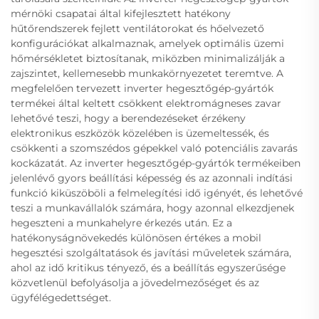
mérnöki csapatai által kifejlesztett hatékony
hűtőrendszerek fejlett ventilátorokat és hőelvezető
konfigurációkat alkalmaznak, amelyek optimális üzemi
hőmérsékletet biztosítanak, miközben minimalizálják a
zajszintet, kellemesebb munkakörnyezetet teremtve. A
megfelelően tervezett inverter hegesztőgép-gyártók
termékei által keltett csökkent elektromágneses zavar
lehetővé teszi, hogy a berendezéseket érzékeny
elektronikus eszközök közelében is üzemeltessék, és
csökkenti a szomszédos gépekkel való potenciális zavarás
kockázatát. Az inverter hegesztőgép-gyártók termékeiben
jelenlévő gyors beállítási képesség és az azonnali indítási
funkció kiküszöböli a felmelegítési idő igényét, és lehetővé
teszi a munkavállalók számára, hogy azonnal elkezdjenek
hegeszteni a munkahelyre érkezés után. Ez a
hatékonyságnövekedés különösen értékes a mobil
hegesztési szolgáltatások és javítási műveletek számára,
ahol az idő kritikus tényező, és a beállítás egyszerűsége
közvetlenül befolyásolja a jövedelmezőséget és az
ügyfélégedettséget.