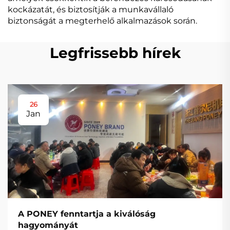
kockázatát, és biztosítják a munkavállaló
biztonságát a megterhelő alkalmazások során.
Legfrissebb hírek
26
Jan
A PONEY fenntartja a kiválóság
hagyományát