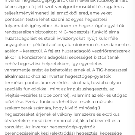
inverter hegesztőgép-gyártók termékeinek többfolyamatú
képessége a fejlett szoftveralgoritmusokból és rugalmas
teljesítménykimeneti jellemzőkből ered, amelyeket
pontosan testre lehet szabni az egyes hegesztési
folyamatok igényeihez. Az inverter hegesztőgép-gyártók
rendszereiben biztosított MIG-hegesztési funkció sima
huzatadagolást és stabil ívviszonyokat nyújt különféle
anyagokon – például acélon, alumíniumon és rozsdamentes
acélon – keresztül. A fejlett huzatadagoló vezérlőrendszerek
akkor is konzisztens adagolási sebességet biztosítanak
nehéz hegesztési helyzetekben, így egyenletes
varratmegjelenést és behatolást érnek el. A TIG-hegesztési
alkalmazásokhoz az inverter hegesztőgép-gyártók
termékei pontos áramvezérlést kínálnak, továbbá olyan
speciális funkciókkal, mint az impulzushegesztés, az
ívlejtés-vezérlés (slope control), valamint az elő- és utógáz
időzítése. Ezek a funkciók lehetővé teszik a műszaki
szakemberek számára, hogy kiváló minőségű
hegesztéseket érjenek el vékony lemezekre és exotikus
ötvözetekre, miközben minimalizálják a hőbevitelt és a
torzulást. Az inverter hegesztőgép-gyártók
berendezéseinek kézi (elektródás) hegesztési képessége