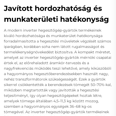
Javított hordozhatóság és
munkaterületi hatékonyság
A modern inverter hegesztőgép-gyártók termékeinek
kiváló hordozhatósága és munkaterület-hatékonysága
forradalmasította a hegesztési műveletek végzését számos
iparágban, korábban soha nem látott rugalmasságot és
termelékenységnövekedést biztosítva. A kompakt méretet,
amelyet az inverter hegesztőgép-gyártók mérnöki csapatai
értek el, az előrehaladott áramkör-tervezés és a
nagyfrekvenciás működés teszi lehetővé, amely kiküszöböli
a hagyományos hegesztőberendezésekben használt nagy,
nehéz transzformátorok szükségességét. Ezek a gyártók
sikerrel csökkentették a berendezések tömegét 50–70%-kal,
miközben megtartották vagy javították a hegesztési
teljesítményt, így olyan hegesztőgépeket hoztak létre,
amelyek tömege általában 4,5–11,3 kg között mozog,
szemben a hagyományos egységek 36–68 kg-os
tömegével. Az inverter hegesztőgép-gyártók termékeinek