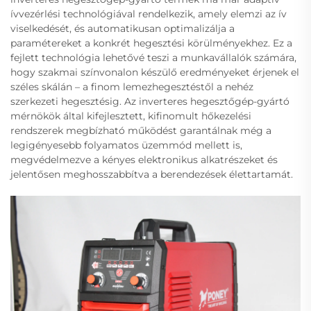
ívvezérlési technológiával rendelkezik, amely elemzi az ív
viselkedését, és automatikusan optimalizálja a
paramétereket a konkrét hegesztési körülményekhez. Ez a
fejlett technológia lehetővé teszi a munkavállalók számára,
hogy szakmai színvonalon készülő eredményeket érjenek el
széles skálán – a finom lemezhegesztéstől a nehéz
szerkezeti hegesztésig. Az inverteres hegesztőgép-gyártó
mérnökök által kifejlesztett, kifinomult hőkezelési
rendszerek megbízható működést garantálnak még a
legigényesebb folyamatos üzemmód mellett is,
megvédelmezve a kényes elektronikus alkatrészeket és
jelentősen meghosszabbítva a berendezések élettartamát.