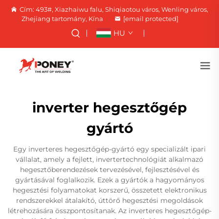
Cím: 493#, Xiazhaiwu falu, Shiqiaotou város, Wenling város,
Zhejiang tartomány, Kína
[email protected]
HU
inverter hegesztőgép
gyártó
Egy inverteres hegesztőgép-gyártó egy specializált ipari
vállalat, amely a fejlett, invertertechnológiát alkalmazó
hegesztőberendezések tervezésével, fejlesztésével és
gyártásával foglalkozik. Ezek a gyártók a hagyományos
hegesztési folyamatokat korszerű, összetett elektronikus
rendszerekkel átalakító, úttörő hegesztési megoldások
létrehozására összpontosítanak. Az inverteres hegesztőgép-