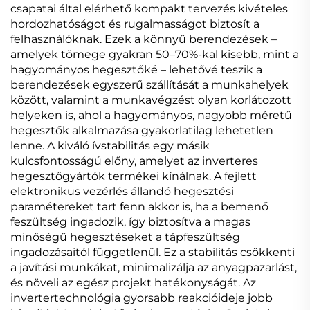
csapatai által elérhető kompakt tervezés kivételes
hordozhatóságot és rugalmasságot biztosít a
felhasználóknak. Ezek a könnyű berendezések –
amelyek tömege gyakran 50–70%-kal kisebb, mint a
hagyományos hegesztőké – lehetővé teszik a
berendezések egyszerű szállítását a munkahelyek
között, valamint a munkavégzést olyan korlátozott
helyeken is, ahol a hagyományos, nagyobb méretű
hegesztők alkalmazása gyakorlatilag lehetetlen
lenne. A kiváló ívstabilitás egy másik
kulcsfontosságú előny, amelyet az inverteres
hegesztőgyártók termékei kínálnak. A fejlett
elektronikus vezérlés állandó hegesztési
paramétereket tart fenn akkor is, ha a bemenő
feszültség ingadozik, így biztosítva a magas
minőségű hegesztéseket a tápfeszültség
ingadozásaitól függetlenül. Ez a stabilitás csökkenti
a javítási munkákat, minimalizálja az anyagpazarlást,
és növeli az egész projekt hatékonyságát. Az
invertertechnológia gyorsabb reakcióideje jobb