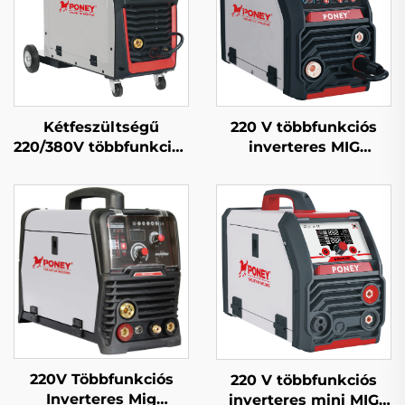
Kétfeszültségű
220 V többfunkciós
220/380V többfunkciós
inverteres MIG
Mig hegesztőgép Mig-
hegesztőgép Mig-200
250 dupla impulzusos
digitális vezérlésű
digitális szabályozású
szinkronizált MIG
szinergikus
hegesztőgép
hegesztőgép
220V Többfunkciós
220 V többfunkciós
Inverteres Mig
inverteres mini MIG