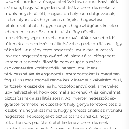
fokozott hordozhatósága lehetővé teszi a munkavállalók
számára, hogy könnyedén szállítsák a berendezéseket a
munkahelyek között, magasabb helyeken dolgozzanak,
illetve olyan szűk helyeken is elérjék a hegesztési
felületeket, ahol a hagyományos hegesztőgépek kezelése
lehetetlen lenne. Ez a mobilitási előny növeli a
termelékenységet, mivel a munkavállalók kevesebb időt
töltenek a berendezés beállításával és pozicionálásával, így
több idő jut a tényleges hegesztési munkára. A vezető
inverter hegesztőgép-gyártó vállalatok által elfogadott
kompakt tervezési filozófia nem csupán a méret
csökkentésére korlátozódik, hanem intelligens
térkihasználást és ergonómiai szempontokat is magában
foglal. Számos modell rendelkezik integrált kábeltárolóval,
tartozék-rekeszekkel és hordozófogantyúkkal, amelyeket
úgy helyeztek el, hogy optimális egyensúlyt és kényelmet
biztosítsanak a szállítás során. Az inverter hegesztőgép-
gyártók termékeinek csökkent helyigénye lehetővé teszi a
kisebb műhelyek számára, hogy professzionális színvonalú
hegesztési képességeket biztosítsanak anélkül, hogy
túlzottan sok padlóterületet kellene a berendezések
tárolására szentelniük. Az inverter hegesztőgép-gyártók