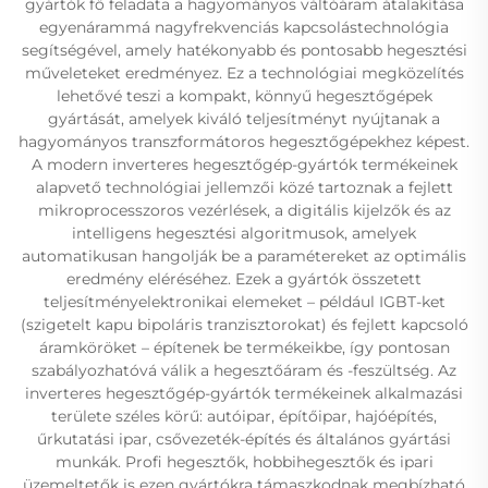
gyártók fő feladata a hagyományos váltóáram átalakítása
egyenárammá nagyfrekvenciás kapcsolástechnológia
segítségével, amely hatékonyabb és pontosabb hegesztési
műveleteket eredményez. Ez a technológiai megközelítés
lehetővé teszi a kompakt, könnyű hegesztőgépek
gyártását, amelyek kiváló teljesítményt nyújtanak a
hagyományos transzformátoros hegesztőgépekhez képest.
A modern inverteres hegesztőgép-gyártók termékeinek
alapvető technológiai jellemzői közé tartoznak a fejlett
mikroprocesszoros vezérlések, a digitális kijelzők és az
intelligens hegesztési algoritmusok, amelyek
automatikusan hangolják be a paramétereket az optimális
eredmény eléréséhez. Ezek a gyártók összetett
teljesítményelektronikai elemeket – például IGBT-ket
(szigetelt kapu bipoláris tranzisztorokat) és fejlett kapcsoló
áramköröket – építenek be termékeikbe, így pontosan
szabályozhatóvá válik a hegesztőáram és -feszültség. Az
inverteres hegesztőgép-gyártók termékeinek alkalmazási
területe széles körű: autóipar, építőipar, hajóépítés,
űrkutatási ipar, csővezeték-építés és általános gyártási
munkák. Profi hegesztők, hobbihegesztők és ipari
üzemeltetők is ezen gyártókra támaszkodnak megbízható