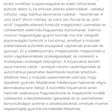
kiváló ívindítási tulajdonságokat és stabil ívfolytatást
biztosít akkor is, ha kihívást jelentő elektródákat – például
cellulóz- vagy bázikus bevonatos rúdokat – használnak. A
„hot start” (forró indítás), az íverő (arc force) és az „anti-
stick” (ragadás-ellenes) funkciók megbízható üzemelést és
csökkentett elektróda-fogyasztást biztosítanak. Számos
inverter hegesztőgép-gyártó termék ma már integrált
plazmavágási funkciót is tartalmaz, amellyel a műszaki
szakemberek különféle anyagokat vághatnak precízen és
gyorsan. Ez a többfolyamatú megközelítés megszünteti a
külön vágóberendezés szükségességét, és csökkenti a
műhelyben szükséges helyigényt. A folyamatok közötti
zavarmentes váltás – amelyet intuitív vezérlőpanelek és
automatikus paraméter-beállítások tesznek lehetővé –
lehetővé teszi a műszaki szakemberek számára, hogy
összetett gyártási feladatokat hatékonyan hajtsanak végre
berendezéscsere nélkül. A különféle folyamatok során
használt szabványos fogyóeszközök és kiegészítők tovább
csökkentik a készletkezelési igényeket és az üzemeltetési
bonyolultságot azoknál a vállalkozásoknál, amelyek inverter
hegesztőgép-gyártók termékeibe fektetnek.