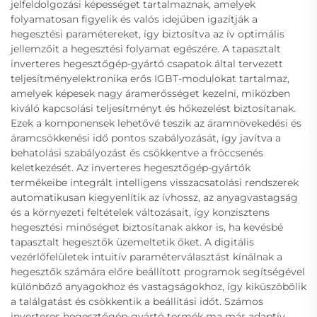
jelfeldolgozási képességet tartalmaznak, amelyek
folyamatosan figyelik és valós idejűben igazítják a
hegesztési paramétereket, így biztosítva az ív optimális
jellemzőit a hegesztési folyamat egészére. A tapasztalt
inverteres hegesztőgép-gyártó csapatok által tervezett
teljesítményelektronika erős IGBT-modulokat tartalmaz,
amelyek képesek nagy áramerősséget kezelni, miközben
kiváló kapcsolási teljesítményt és hőkezelést biztosítanak.
Ezek a komponensek lehetővé teszik az áramnövekedési és
áramcsökkenési idő pontos szabályozását, így javítva a
behatolási szabályozást és csökkentve a fröccsenés
keletkezését. Az inverteres hegesztőgép-gyártók
termékeibe integrált intelligens visszacsatolási rendszerek
automatikusan kiegyenlítik az ívhossz, az anyagvastagság
és a környezeti feltételek változásait, így konzisztens
hegesztési minőséget biztosítanak akkor is, ha kevésbé
tapasztalt hegesztők üzemeltetik őket. A digitális
vezérlőfelületek intuitív paraméterválasztást kínálnak a
hegesztők számára előre beállított programok segítségével
különböző anyagokhoz és vastagságokhoz, így kiküszöbölik
a találgatást és csökkentik a beállítási időt. Számos
inverteres hegesztőgép-gyártó termék ma már adaptív