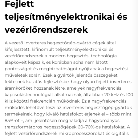
Fejlett
teljesítményelektronikai és
vezérlőrendszerek
A vezető inverteres hegesztőgép-gyártó cégek által
kifejlesztett, kifinomult teljesítményelektronikai és
vezérlőrendszerek a modern hegesztési technológia
alapköveit képezik, és korábban soha nem látott
pontosságot és megbízhatóságot nyújtanak a hegesztési
műveletek során. Ezek a gyártók jelentős összegeket
fektetnek kutatás-fejlesztésbe, hogy olyan fejlett inverteres
áramköröket hozzanak létre, amelyek nagyfrekvenciás
kapcsolástechnológiát alkalmaznak, általában 20 kHz és 100
kHz közötti frekvencián működnek. Ez a nagyfrekvenciás
működés lehetővé teszi az inverteres hegesztőgép-gyártók
termékeinek, hogy kiváló hatásfokot érjenek el – több mint
85%-ot –, ami jelentősen meghaladja a hagyományos
transzformátoros hegesztőgépek 60–70%-os hatásfokát. A
fejlett vezérlőrendszerek mikroprocesszorokat és digitális