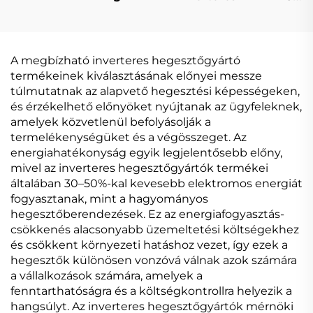
Hegesztőgép Mig-164
hegesztőgép MIG-140
Digitális
digitális jelvezérlésű
Jelfeldolgozású
MIG hegesztőgép
Egypulzusos
A megbízható inverteres hegesztőgyártó
Szinergetikus Mig
termékeinek kiválasztásának előnyei messze
Hegesztőgép
túlmutatnak az alapvető hegesztési képességeken,
és érzékelhető előnyöket nyújtanak az ügyfeleknek,
amelyek közvetlenül befolyásolják a
termelékenységüket és a végösszeget. Az
energiahatékonyság egyik legjelentősebb előny,
mivel az inverteres hegesztőgyártók termékei
általában 30–50%-kal kevesebb elektromos energiát
fogyasztanak, mint a hagyományos
hegesztőberendezések. Ez az energiafogyasztás-
csökkenés alacsonyabb üzemeltetési költségekhez
és csökkent környezeti hatáshoz vezet, így ezek a
hegesztők különösen vonzóvá válnak azok számára
a vállalkozások számára, amelyek a
fenntarthatóságra és a költségkontrollra helyezik a
hangsúlyt. Az inverteres hegesztőgyártók mérnöki