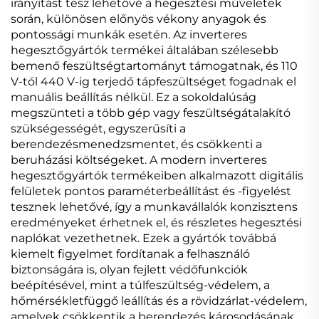
irányítást tesz lehetővé a hegesztési műveletek
során, különösen előnyös vékony anyagok és
pontossági munkák esetén. Az inverteres
hegesztőgyártók termékei általában szélesebb
bemenő feszültségtartományt támogatnak, és 110
V-tól 440 V-ig terjedő tápfeszültséget fogadnak el
manuális beállítás nélkül. Ez a sokoldalúság
megszünteti a több gép vagy feszültségátalakító
szükségességét, egyszerűsíti a
berendezésmenedzsmentet, és csökkenti a
beruházási költségeket. A modern inverteres
hegesztőgyártók termékeiben alkalmazott digitális
felületek pontos paraméterbeállítást és -figyelést
tesznek lehetővé, így a munkavállalók konzisztens
eredményeket érhetnek el, és részletes hegesztési
naplókat vezethetnek. Ezek a gyártók továbbá
kiemelt figyelmet fordítanak a felhasználó
biztonságára is, olyan fejlett védőfunkciók
beépítésével, mint a túlfeszültség-védelem, a
hőmérsékletfüggő leállítás és a rövidzárlat-védelem,
amelyek csökkentik a berendezés károsodásának