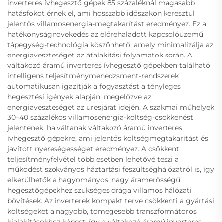
inverteres ívhegesztő gépek 85 százaléknál magasabb
hatásfokot érnek el, ami hosszabb időszakon keresztül
jelentős villamosenergia-megtakarítást eredményez. Ez a
hatékonyságnövekedés az előrehaladott kapcsolóüzemű
tápegység-technológia köszönhető, amely minimalizálja az
energiaveszteséget az átalakítási folyamatok során. A
váltakozó áramú inverteres ívhegesztő gépekben található
intelligens teljesítménymenedzsment-rendszerek
automatikusan igazítják a fogyasztást a tényleges
hegesztési igények alapján, megelőzve az
energiaveszteséget az üresjárat idején. A szakmai műhelyek
30–40 százalékos villamosenergia-költség-csökkenést
jelentenek, ha váltanak váltakozó áramú inverteres
ívhegesztő gépekre, ami jelentős költségmegtakarítást és
javított nyereségességet eredményez. A csökkent
teljesítményfelvétel több esetben lehetővé teszi a
működést szokványos háztartási feszültséghálózatról is, így
elkerülhetők a hagyományos, nagy áramerősségű
hegesztőgépekhez szükséges drága villamos hálózati
bővítések. Az inverterek kompakt terve csökkenti a gyártási
költségeket a nagyobb, tömegesebb transzformátoros
kialakításokhoz képest, így a váltakozó áramú inverteres