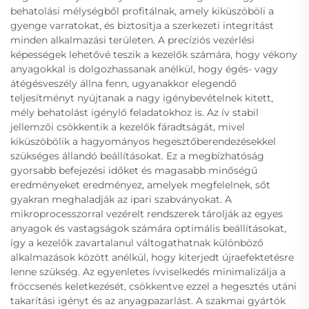
behatolási mélységből profitálnak, amely kiküszöböli a
gyenge varratokat, és biztosítja a szerkezeti integritást
minden alkalmazási területen. A precíziós vezérlési
képességek lehetővé teszik a kezelők számára, hogy vékony
anyagokkal is dolgozhassanak anélkül, hogy égés- vagy
átégésveszély állna fenn, ugyanakkor elegendő
teljesítményt nyújtanak a nagy igénybevételnek kitett,
mély behatolást igénylő feladatokhoz is. Az ív stabil
jellemzői csökkentik a kezelők fáradtságát, mivel
kiküszöbölik a hagyományos hegesztőberendezésekkel
szükséges állandó beállításokat. Ez a megbízhatóság
gyorsabb befejezési időket és magasabb minőségű
eredményeket eredményez, amelyek megfelelnek, sőt
gyakran meghaladják az ipari szabványokat. A
mikroprocesszorral vezérelt rendszerek tárolják az egyes
anyagok és vastagságok számára optimális beállításokat,
így a kezelők zavartalanul váltogathatnak különböző
alkalmazások között anélkül, hogy kiterjedt újraefektetésre
lenne szükség. Az egyenletes ívviselkedés minimalizálja a
fröccsenés keletkezését, csökkentve ezzel a hegesztés utáni
takarítási igényt és az anyagpazarlást. A szakmai gyártók