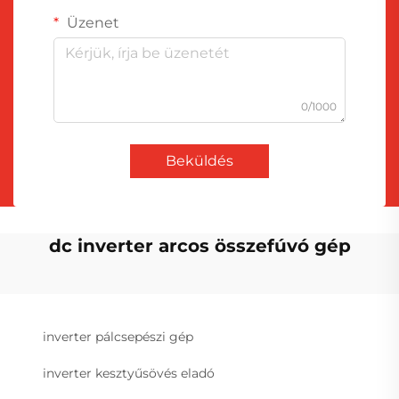
Üzenet
0/1000
Beküldés
dc inverter arcos összefúvó gép
inverter pálcsepészi gép
inverter kesztyűsövés eladó