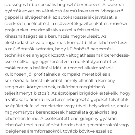
szükséges több speciális hegesztőberendezés. A szakmai
gyártók egyetlen váltakozó áramú inverteres ívhegesztő
géppel is elvégezhetik az autókarosszériák javítását, a
szerkezeti acélépítést, a csővezeték-javításokat és művészi
projekteket, maximalizálva ezzel a felszerelés
kihasználtságát és a beruházás megtérülését. Az
elektrodákhoz való rugalmas kompatibilitás lehetővé teszi
a működtetők számára, hogy különböző hegesztési
technikák és anyagok között váltogathassanak berendezés-
csere nélkül, így egyszerűsítve a munkafolyamatot és
csökkentve a beállítási időt. A tengeri alkalmazások
különösen jól profitálnak a kompakt méretből és a
korrózióálló konstrukcióból, amely ellenáll a kemény
tengervízi környezetnek, miközben megbízható
teljesítményt biztosít. Az építőipari brigádok értékelik, hogy
a váltakozó áramú inverteres ívhegesztő gépeket felvihetik
az épületek felső emeleteire vagy távoli helyszínekre, ahol a
hagyományos berendezések használata gyakorlatilag
lehetetlen lenne. A csökkentett energiaigény gyakran
lehetővé teszi a működést hordozható generátorokról vagy
ideiglenes áramforrásokról, tovább bővítve ezzel az