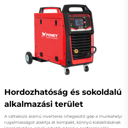
Hordozhatóság és sokoldalú
alkalmazási terület
A váltakozó áramú inverteres ívhegesztő gép a munkahelyi
rugalmasságot alakítja át kompakt, könnyű kialakításának