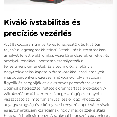
Kiváló ívstabilitás és
precíziós vezérlés
A váltakozóáramú inverteres ívhegesztő gép kiválóan
teljesít a legmagasabb szintű ívstabilitás biztosításában,
amelyet fejlett elektronikus vezérlőrendszerek érnek el, és
amelyek rendkívül pontosan szabályozzák a
teljesítménykimenetet. Ez a technológiai előny a
nagyfrekvenciás kapcsoló áramkörökből ered, amelyek
másodpercenként ezerszer működnek, folyamatosan
figyelik és hangolják az elektromos paramétereket az
optimális hegesztési feltételek fenntartása érdekében. A
váltakozóáramú inverteres ívhegesztő gépek bonyolult
visszacsatolási mechanizmusai észlelik az ívhossz, az
anyagvastagság és a környezeti tényezők apró változásait,
és automatikusan korrigálnak, hogy megőrizzék a stabil
hegesztési teljesítményt. A szakmai hegesztők egyenletes