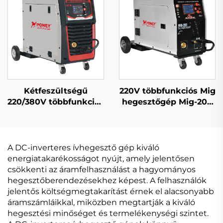
gázzal védett Mig/Mag
hegesztőgép
Kétfeszültségű
220V többfunkciós Mig
220/380V többfunkciós
hegesztőgép Mig-200
Mig hegesztőgép Mig-
dupla impulzusos LCD
250 dupla impulzusos
digitális szabályozású
LCD digitális
szinergikus
szabályozású
hegesztőgép
A DC-inverteres ívhegesztő gép kiváló
szinergikus
energiatakarékosságot nyújt, amely jelentősen
hegesztőgép
csökkenti az áramfelhasználást a hagyományos
hegesztőberendezésekhez képest. A felhasználók
jelentős költségmegtakarítást érnek el alacsonyabb
áramszámláikkal, miközben megtartják a kiváló
hegesztési minőséget és termelékenységi szintet.