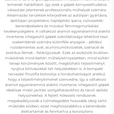
kimeneti hatásfokot, így ezek a gépek környezettudatos
választást jelentenek professzionális műhelyek számára.
Alkalmazási területeik kiterjednek az autóipari gyártásra,
építőipari projektekre, hajóépítési iparra, csővezeték-
berendezésekre és művészi fémmegmunkálási
tevékenységekre. A váltakozó áramot egyenárammá alakító
inverteres ívhegesztő gépek sokoldalúsága lehetővé teszi
szakemberek számára különféle anyagok – például
rozsdamentes acél, alumíniumötvözetek, szénacél és
exotikus fémek – feldolgozását. Ezek az eszközök kiválóan
működnek mind beltéri műhelykörnyezetben, mind kültéri
terepi körülmények között, megbízható teljesítményt
nyújtva kihívásokkal teli helyzetekben is. A kompakt
tervezési filozófia biztosítja a hordozhatóságot anélkül,
hogy a teljesítménykimenet szenvedne, így a váltakozó
áramot egyenárammá alakító inverteres ívhegesztő gépek
ideálisak mobil javítási szolgáltatásokhoz és távoli építési
helyszínekhez. A fejlett hőkezelő rendszerek
megakadályozzák a túlmelegedést hosszabb ideig tartó
működés közben, ezzel meghosszabbítva a berendezés
élettartamát és fenntartva a konzisztens