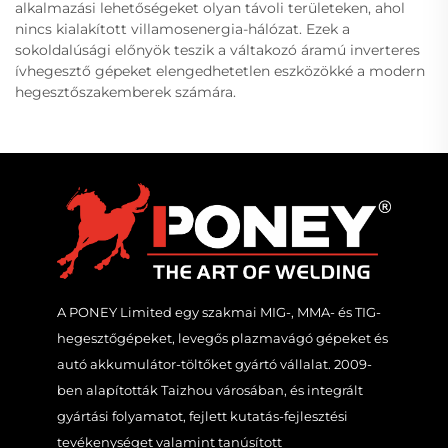
alkalmazási lehetőségeket olyan távoli területeken, ahol
nincs kialakított villamosenergia-hálózat. Ezek a
sokoldalúsági előnyök teszik a váltakozó áramú inverteres
ívhegesztő gépeket elengedhetetlen eszközökké a modern
hegesztőszakemberek számára.
A PONEY Limited egy szakmai MIG-, MMA- és TIG-
hegesztőgépeket, levegős plazmavágó gépeket és
autó akkumulátor-töltőket gyártó vállalat. 2009-
ben alapították Taizhou városában, és integrált
gyártási folyamatot, fejlett kutatás-fejlesztési
tevékenységet valamint tanúsított