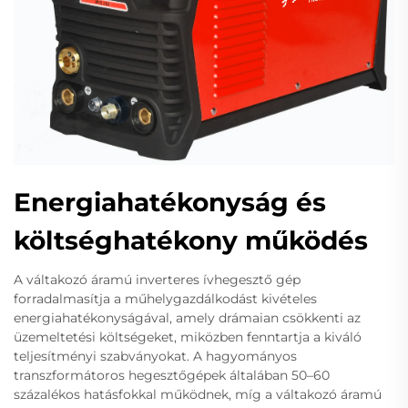
Energiahatékonyság és
költséghatékony működés
A váltakozó áramú inverteres ívhegesztő gép
forradalmasítja a műhelygazdálkodást kivételes
energiahatékonyságával, amely drámaian csökkenti az
üzemeltetési költségeket, miközben fenntartja a kiváló
teljesítményi szabványokat. A hagyományos
transzformátoros hegesztőgépek általában 50–60
százalékos hatásfokkal működnek, míg a váltakozó áramú