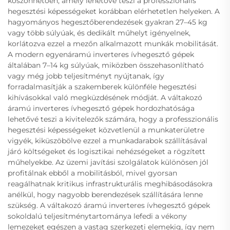
köszönhetően, amely lehetővé teszi a professzionális
hegesztési képességeket korábban elérhetetlen helyeken. A
hagyományos hegesztőberendezések gyakran 27–45 kg
vagy több súlyúak, és dedikált műhelyt igényelnek,
korlátozva ezzel a mezőn alkalmazott munkák mobilitását.
A modern egyenáramú inverteres ívhegesztő gépek
általában 7–14 kg súlyúak, miközben összehasonlítható
vagy még jobb teljesítményt nyújtanak, így
forradalmasítják a szakemberek különféle hegesztési
kihívásokkal való megküzdésének módját. A váltakozó
áramú inverteres ívhegesztő gépek hordozhatósága
lehetővé teszi a kivitelezők számára, hogy a professzionális
hegesztési képességeket közvetlenül a munkaterületre
vigyék, kiküszöbölve ezzel a munkadarabok szállításával
járó költségeket és logisztikai nehézségeket a rögzített
műhelyekbe. Az üzemi javítási szolgálatok különösen jól
profitálnak ebből a mobilitásból, mivel gyorsan
reagálhatnak kritikus infrastrukturális meghibásodásokra
anélkül, hogy nagyobb berendezések szállítására lenne
szükség. A váltakozó áramú inverteres ívhegesztő gépek
sokoldalú teljesítménytartománya lefedi a vékony
lemezeket egészen a vastag szerkezeti elemekig, így nem