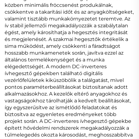
közben minimális fröccsenést produkálnak,
csökkentve a takarítási időt és az anyagköltségeket,
valamint tisztább munkakörnyezetet teremtve. Az
ív stabil jellemzői megakadályozzák a szabálytalan
égést, amely károsíthatja a hegesztés integritását
és megjelenését. A szakmai hegesztők értékelik a
sima működést, amely csökkenti a fáradtságot
hosszabb munkamenetek során, javítva ezzel az
általános termelékenységet és a munka
elégedettségét. A modern DC-inverteres
ívhegesztő gépekben található digitális
vezérlőfelületek kiküszöbölik a találgatást, mivel
pontos paraméterbeállításokat biztosítanak adott
alkalmazásokhoz. A kezelők eltérő anyagokhoz és
vastagságokhoz tárolhatják a kedvelt beállításokat,
így egyszerűsítve az ismétlődő feladatokat és
biztosítva az egyenletes eredményeket több
projekt során. A DC-inverteres ívhegesztő gépekbe
épített hővédelmi rendszerek megakadályozzák a
túlmelegedés okozta károsodást, meghosszabbítva