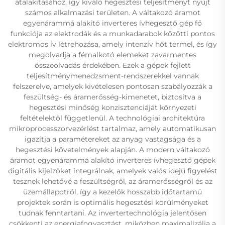
átalakításához, így kiváló hegesztési teljesítményt nyújt
számos alkalmazási területen. A váltakozó áramot
egyenárammá alakító inverteres ívhegesztő gép fő
funkciója az elektrodák és a munkadarabok közötti pontos
elektromos ív létrehozása, amely intenzív hőt termel, és így
megolvadja a fémalkotó elemeket zavarmentes
összeolvadás érdekében. Ezek a gépek fejlett
teljesítménymenedzsment-rendszerekkel vannak
felszerelve, amelyek kivételesen pontosan szabályozzák a
feszültség- és áramerősség-kimenetet, biztosítva a
hegesztési minőség konzisztenciáját környezeti
feltételektől függetlenül. A technológiai architektúra
mikroprocesszorvezérlést tartalmaz, amely automatikusan
igazítja a paramétereket az anyag vastagsága és a
hegesztési követelmények alapján. A modern váltakozó
áramot egyenárammá alakító inverteres ívhegesztő gépek
digitális kijelzőket integrálnak, amelyek valós idejű figyelést
tesznek lehetővé a feszültségről, az áramerősségről és az
üzemállapotról, így a kezelők hosszabb időtartamú
projektek során is optimális hegesztési körülményeket
tudnak fenntartani. Az invertertechnológia jelentősen
csökkenti az energiafogyasztást, miközben maximalizálja a