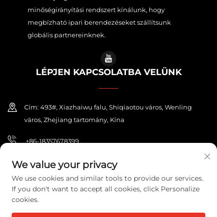
minőségirányítási rendszert kínálunk, hogy
megbízható ipari berendezéseket szállítsunk
globális partnereinknek.
LÉPJEN KAPCSOLATBA VELÜNK
Cím: 493#, Xiazhaiwu falu, Shiqiaotou város, Wenling
város, Zhejiang tartomány, Kína
+86-18357678399
[email protected]
We value your privacy
We use cookies and similar tools to provide our services.
If you don't want to accept all cookies, click Personalize
cookies.
Copyright © 2026 ZHEJIANG PONEY ELECTRIC CO.,LTD. Minden jog
fenntartva.
Adatvédelmi irányelvek