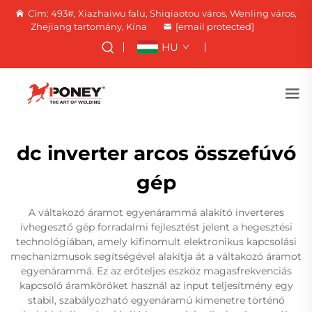
Cím: 493#, Xiazhaiwu falu, Shiqiaotou város, Wenling város,
Zhejiang tartomány, Kína
[email protected]
HU
dc inverter arcos összefúvó
gép
A váltakozó áramot egyenárammá alakító inverteres
ívhegesztő gép forradalmi fejlesztést jelent a hegesztési
technológiában, amely kifinomult elektronikus kapcsolási
mechanizmusok segítségével alakítja át a váltakozó áramot
egyenárammá. Ez az erőteljes eszköz magasfrekvenciás
kapcsoló áramköröket használ az input teljesítmény egy
stabil, szabályozható egyenáramú kimenetre történő