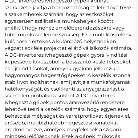
A DC-inverteres ívhegesztő gépek könnyű
szerkezete javítja a hordozhatóságot, lehetővé téve
a szakemberek számára, hogy az eszközöket
egyszerűen szállítsák a munkahelyek között
anélkül, hogy nehéz emelőberendezésekre vagy
több munkásra lenne szükség. Ez a mobilitási előny
különösen értékes a különböző helyszíneken
végzett sokféle projektet ellátó vállalkozók számára.
A DC-inverteres ívhegesztő gépek gyors ívindítási
képessége kiküszöböli a bosszantó késleltetéseket
és újraindításokat, amelyek gyakran jellemzik a
hagyományos hegesztőgépeket. A kezelők azonnal
stabil ívot indíthatnak, ami javítja a munkafolyamat
hatékonyságát, és csökkenti az anyagpazarlást a
sikertelen próbálkozásokból. A DC-inverteres
ívhegesztő gépek pontos áramvezérlő rendszere
lehetővé teszi a kezelők számára, hogy egyenletes
behatolási mélységet és varratprofilokat érjenek el,
erősebb, megbízhatóbb hegesztési varratokat
eredményezve, amelyek megfelelnek a szigorú
minőségi előírásoknak. Ezek a gépek működés