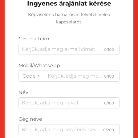
Ingyenes árajánlat kérése
Képviselőnk hamarosan felvételi veled
kapcsolatot.
E-mail cím
0/100
Mobil/WhatsApp
Code
0/100
Név
0/100
Cég neve
0/200