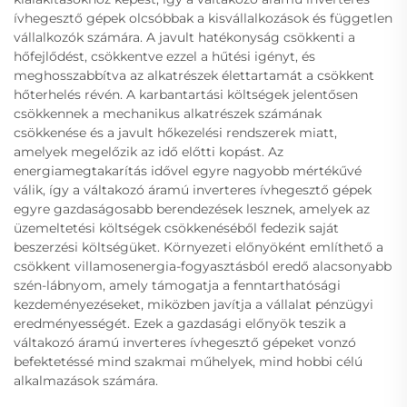
ívhegesztő gépek olcsóbbak a kisvállalkozások és független
vállalkozók számára. A javult hatékonyság csökkenti a
hőfejlődést, csökkentve ezzel a hűtési igényt, és
meghosszabbítva az alkatrészek élettartamát a csökkent
hőterhelés révén. A karbantartási költségek jelentősen
csökkennek a mechanikus alkatrészek számának
csökkenése és a javult hőkezelési rendszerek miatt,
amelyek megelőzik az idő előtti kopást. Az
energiamegtakarítás idővel egyre nagyobb mértékűvé
válik, így a váltakozó áramú inverteres ívhegesztő gépek
egyre gazdaságosabb berendezések lesznek, amelyek az
üzemeltetési költségek csökkenéséből fedezik saját
beszerzési költségüket. Környezeti előnyöként említhető a
csökkent villamosenergia-fogyasztásból eredő alacsonyabb
szén-lábnyom, amely támogatja a fenntarthatósági
kezdeményezéseket, miközben javítja a vállalat pénzügyi
eredményességét. Ezek a gazdasági előnyök teszik a
váltakozó áramú inverteres ívhegesztő gépeket vonzó
befektetéssé mind szakmai műhelyek, mind hobbi célú
alkalmazások számára.