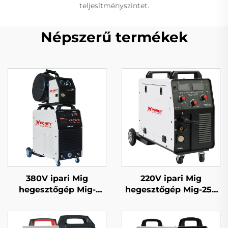
teljesítményszintet.
Népszerű termékek
380V ipari Mig
220V ipari Mig
hegesztőgép Mig-
hegesztőgép Mig-250
350/Mig-500 különálló
többfunkciós CO2
huzaladagolóval,
gázzal védett Mig/Mag
többfunkciós CO2
hegesztőgép