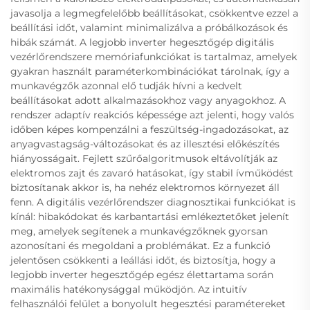
javasolja a legmegfelelőbb beállításokat, csökkentve ezzel a
beállítási időt, valamint minimalizálva a próbálkozások és
hibák számát. A legjobb inverter hegesztőgép digitális
vezérlőrendszere memóriafunkciókat is tartalmaz, amelyek
gyakran használt paraméterkombinációkat tárolnak, így a
munkavégzők azonnal elő tudják hívni a kedvelt
beállításokat adott alkalmazásokhoz vagy anyagokhoz. A
rendszer adaptív reakciós képessége azt jelenti, hogy valós
időben képes kompenzálni a feszültség-ingadozásokat, az
anyagvastagság-változásokat és az illesztési előkészítés
hiányosságait. Fejlett szűrőalgoritmusok eltávolítják az
elektromos zajt és zavaró hatásokat, így stabil ívműködést
biztosítanak akkor is, ha nehéz elektromos környezet áll
fenn. A digitális vezérlőrendszer diagnosztikai funkciókat is
kínál: hibakódokat és karbantartási emlékeztetőket jelenít
meg, amelyek segítenek a munkavégzőknek gyorsan
azonosítani és megoldani a problémákat. Ez a funkció
jelentősen csökkenti a leállási időt, és biztosítja, hogy a
legjobb inverter hegesztőgép egész élettartama során
maximális hatékonysággal működjön. Az intuitív
felhasználói felület a bonyolult hegesztési paramétereket