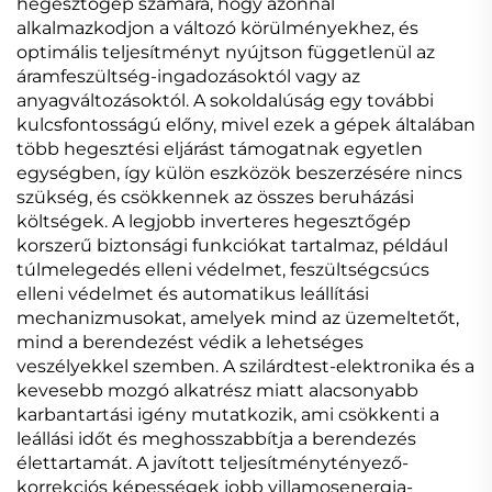
hegesztőgép számára, hogy azonnal
alkalmazkodjon a változó körülményekhez, és
optimális teljesítményt nyújtson függetlenül az
áramfeszültség-ingadozásoktól vagy az
anyagváltozásoktól. A sokoldalúság egy további
kulcsfontosságú előny, mivel ezek a gépek általában
több hegesztési eljárást támogatnak egyetlen
egységben, így külön eszközök beszerzésére nincs
szükség, és csökkennek az összes beruházási
költségek. A legjobb inverteres hegesztőgép
korszerű biztonsági funkciókat tartalmaz, például
túlmelegedés elleni védelmet, feszültségcsúcs
elleni védelmet és automatikus leállítási
mechanizmusokat, amelyek mind az üzemeltetőt,
mind a berendezést védik a lehetséges
veszélyekkel szemben. A szilárdtest-elektronika és a
kevesebb mozgó alkatrész miatt alacsonyabb
karbantartási igény mutatkozik, ami csökkenti a
leállási időt és meghosszabbítja a berendezés
élettartamát. A javított teljesítménytényező-
korrekciós képességek jobb villamosenergia-