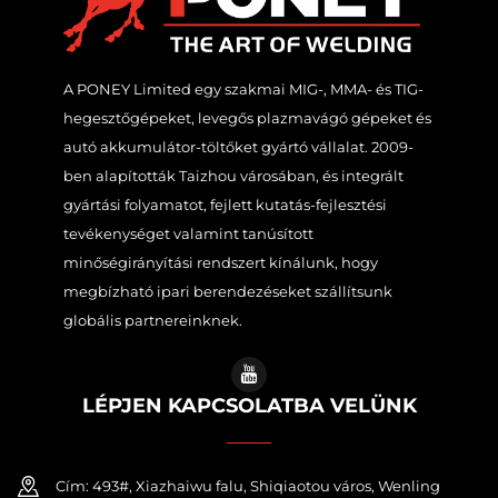
A PONEY Limited egy szakmai MIG-, MMA- és TIG-
hegesztőgépeket, levegős plazmavágó gépeket és
autó akkumulátor-töltőket gyártó vállalat. 2009-
ben alapították Taizhou városában, és integrált
gyártási folyamatot, fejlett kutatás-fejlesztési
tevékenységet valamint tanúsított
minőségirányítási rendszert kínálunk, hogy
megbízható ipari berendezéseket szállítsunk
globális partnereinknek.
LÉPJEN KAPCSOLATBA VELÜNK
Cím: 493#, Xiazhaiwu falu, Shiqiaotou város, Wenling