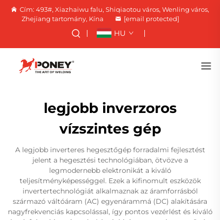
Cím: 493#, Xiazhaiwu falu, Shiqiaotou város, Wenling város,
Zhejiang tartomány, Kína
[email protected]
HU
legjobb inverzoros
vízszintes gép
A legjobb inverteres hegesztőgép forradalmi fejlesztést
jelent a hegesztési technológiában, ötvözve a
legmodernebb elektronikát a kiváló
teljesítményképességgel. Ezek a kifinomult eszközök
invertertechnológiát alkalmaznak az áramforrásból
származó váltóáram (AC) egyenárammá (DC) alakítására
nagyfrekvenciás kapcsolással, így pontos vezérlést és kiváló