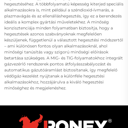
hegesztéséhez. A többfolyamatú képesség kiterjed speciális
alkalmazásokra is, mint például a széndioxid-ívmarás, a
plazmavágás és az ellenálláshegesztés, így ez a berendezés
ideális a komplex gyártási műveletekhez. A minőség
konzisztenciája minden folyamatban biztosítja, hogy a
hegesztések azonos szabványoknak megfelelően
készüljenek, függetlenül a választott hegesztési módszertől
– ami különösen fontos olyan alkalmazásoknál, ahol
minőségi tanúsítás vagy szigorú minőségi előírások
betartása szükséges. A MIG- és TIG-folyamatokhoz integrált
gázvezérlő rendszerek pontos átfolyásszabályozást és
automatikus gázutóáramlást biztosítanak, így megfelelő
védőgáz-kezelést nyújtanak a különféle hegesztési
alkalmazásokhoz, hozzájárulva a kiváló hegesztési
minőséghez és megjelenéshez.