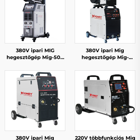
380V ipari MIG
380V ipari Mig
hegesztőgép Mig-500
hegesztőgép Mig-
dupla impulzusos
350/Mig-500 különálló
vízhűtéses szinergiás
huzaladagolóval,
rendszer
többfunkciós CO2
gázzal védett Mig/Mag
hegesztőgép
380V ipari Mig
220V többfunkciós Mig