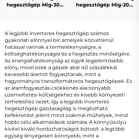
hegesztőgép Mig-300
hegesztőgép Mig-200
többfunkciós CO2
dupla impulzusos LCD
gázzal védett Mig/Mag
digitális szabályozású
hegesztőgép
szinergikus
hegesztőgép
A legjobb inverteres hegesztőgép számos
gyakorlati előnnyel bír, amelyek közvetlenül
hatással vannak a termelékenységre, a
költséghatékonyságra és a hegesztés minőségére.
Az energiahatékonyság az egyik legjelentősebb
előny, mivel ezek a gépek akár 40 százalékkal
kevesebb áramot fogyasztanak, mint a
hagyományos transzformátoros hegesztőgépek. Ez
az áramfogyasztás-csökkenés alacsonyabb
üzemeltetési költségekhez és kisebb környezeti
terheléshez vezet, így a legjobb inverteres
hegesztőgép gazdaságilag is megbízható
befektetést jelent mind szakmai műhelyek, mind
hobbi célú alkalmazások számára. A könnyűsúlyú
kivitel kiváló hordozhatóságot biztosít: a legtöbb
egység lényegesen könnyebb, mint a