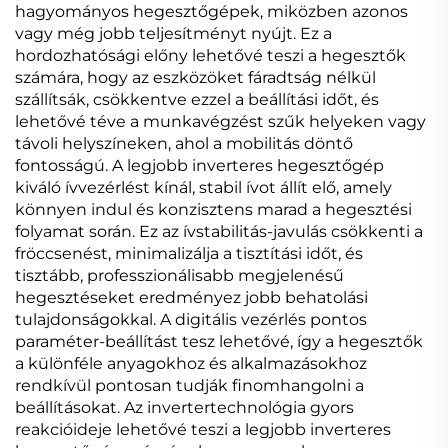
hagyományos hegesztőgépek, miközben azonos
vagy még jobb teljesítményt nyújt. Ez a
hordozhatósági előny lehetővé teszi a hegesztők
számára, hogy az eszközöket fáradtság nélkül
szállítsák, csökkentve ezzel a beállítási időt, és
lehetővé téve a munkavégzést szűk helyeken vagy
távoli helyszíneken, ahol a mobilitás döntő
fontosságú. A legjobb inverteres hegesztőgép
kiváló ívvezérlést kínál, stabil ívot állít elő, amely
könnyen indul és konzisztens marad a hegesztési
folyamat során. Ez az ívstabilitás-javulás csökkenti a
fröccsenést, minimalizálja a tisztítási időt, és
tisztább, professzionálisabb megjelenésű
hegesztéseket eredményez jobb behatolási
tulajdonságokkal. A digitális vezérlés pontos
paraméter-beállítást tesz lehetővé, így a hegesztők
a különféle anyagokhoz és alkalmazásokhoz
rendkívül pontosan tudják finomhangolni a
beállításokat. Az invertertechnológia gyors
reakcióideje lehetővé teszi a legjobb inverteres