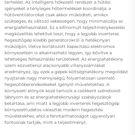
terhelést. Az intelligens hőkezelő rendszer a hűtési
igényeket a tényleges hőtermeléssel koordinálja: a
hűtőventilátorokat csak akkor működteti, amikor
szükséges, és változó sebességen, hogy minimalizálja az
energiafelhasználást. Ez a kifinomult teljesítménykezelési
megközelítés lehetővé teszi, hogy a legjobb inverteres
hegesztőgép kisebb generátorokról is hatékonyan
működjön, illetve korlátozott kapacitású elektromos
környezetben is alkalmazható legyen, így bővítve a
lehetséges felhasználási területeket. Az energiahatékony
üzem közvetlenül alacsonyabb villanyszámlákat
eredményez, így ezek a gépek költséghatékony megoldást
nyújtanak nagy mennyiségű, folyamatosan üzemelő
hegesztőberendezéseket igénylő műveletekhez. A
környezeti előnyök közé tartozik a csökkent széndioxid-
lábnyom és az energiahatékonysági szabályozások
betartása, ami miatt a legjobb inverteres hegesztőgép
környezettudatos választás modern hegesztési
műveletekhez, ahol a fenntarthatóságot ugyanolyan
fontosnak tartják, mint a teljesítményt.