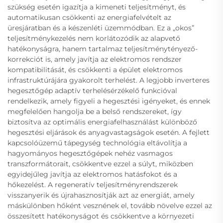
szükség esetén igazítja a kimeneti teljesítményt, és
automatikusan csökkenti az energiafelvételt az
üresjáratban és a készenléti üzemmódban. Ez a „okos”
teljesítménykezelés nem korlátozódik az alapvető
hatékonyságra, hanem tartalmaz teljesítménytényező-
korrekciót is, amely javítja az elektromos rendszer
kompatibilitását, és csökkenti a épület elektromos
infrastruktúrájára gyakorolt terhelést. A legjobb inverteres
hegesztőgép adaptív terhelésérzékelő funkcióval
rendelkezik, amely figyeli a hegesztési igényeket, és ennek
megfelelően hangolja be a belső rendszereket, így
biztosítva az optimális energiafelhasználást különböző
hegesztési eljárások és anyagvastagságok esetén. A fejlett
kapcsolóüzemű tápegység technológia eltávolítja a
hagyományos hegesztőgépek nehéz vasmagos
transzformátorait, csökkentve ezzel a súlyt, miközben
egyidejűleg javítja az elektromos hatásfokot és a
hőkezelést. A regeneratív teljesítményrendszerek
visszanyerik és újrahasznosítják azt az energiát, amely
máskülönben hőként vesznének el, tovább növelve ezzel az
összesített hatékonyságot és csökkentve a környezeti