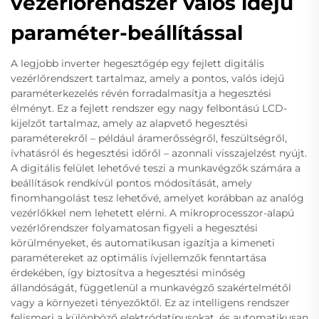
vezérlőrendszer valós idejű
paraméter-beállítással
A legjobb inverter hegesztőgép egy fejlett digitális
vezérlőrendszert tartalmaz, amely a pontos, valós idejű
paraméterkezelés révén forradalmasítja a hegesztési
élményt. Ez a fejlett rendszer egy nagy felbontású LCD-
kijelzőt tartalmaz, amely az alapvető hegesztési
paraméterekről – például áramerősségről, feszültségről,
ívhatásról és hegesztési időről – azonnali visszajelzést nyújt.
A digitális felület lehetővé teszi a munkavégzők számára a
beállítások rendkívül pontos módosítását, amely
finomhangolást tesz lehetővé, amelyet korábban az analóg
vezérlőkkel nem lehetett elérni. A mikroprocesszor-alapú
vezérlőrendszer folyamatosan figyeli a hegesztési
körülményeket, és automatikusan igazítja a kimeneti
paramétereket az optimális ívjellemzők fenntartása
érdekében, így biztosítva a hegesztési minőség
állandóságát, függetlenül a munkavégző szakértelmétől
vagy a környezeti tényezőktől. Ez az intelligens rendszer
felismeri a különböző elektródatípusokat, és automatikusan