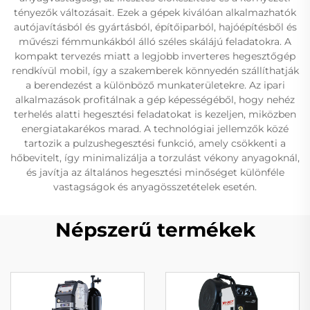
tényezők változásait. Ezek a gépek kiválóan alkalmazhatók
autójavításból és gyártásból, építőiparból, hajóépítésből és
művészi fémmunkákból álló széles skálájú feladatokra. A
kompakt tervezés miatt a legjobb inverteres hegesztőgép
rendkívül mobil, így a szakemberek könnyedén szállíthatják
a berendezést a különböző munkaterületekre. Az ipari
alkalmazások profitálnak a gép képességéből, hogy nehéz
terhelés alatti hegesztési feladatokat is kezeljen, miközben
energiatakarékos marad. A technológiai jellemzők közé
tartozik a pulzushegesztési funkció, amely csökkenti a
hőbevitelt, így minimalizálja a torzulást vékony anyagoknál,
és javítja az általános hegesztési minőséget különféle
vastagságok és anyagösszetételek esetén.
Népszerű termékek