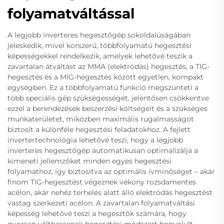
folyamatváltással
A legjobb inverteres hegesztőgép sokoldalúságában
jeleskedik, mivel korszerű, többfolyamatú hegesztési
képességekkel rendelkezik, amelyek lehetővé teszik a
zavartalan átváltást az MMA (elektródás) hegesztés, a TIG-
hegesztés és a MIG-hegesztés között egyetlen, kompakt
egységben. Ez a többfolyamatú funkció megszünteti a
több speciális gép szükségességét, jelentősen csökkentve
ezzel a berendezések beszerzési költségeit és a szükséges
munkaterületet, miközben maximális rugalmasságot
biztosít a különféle hegesztési feladatokhoz. A fejlett
invertertechnológia lehetővé teszi, hogy a legjobb
inverteres hegesztőgép automatikusan optimalizálja a
kimeneti jellemzőket minden egyes hegesztési
folyamathoz, így biztosítva az optimális ívminőséget – akár
finom TIG-hegesztést végeznek vékony rozsdamentes
acélon, akár nehéz terhelés alatt álló elektródás hegesztést
vastag szerkezeti acélon. A zavartalan folyamatváltási
képesség lehetővé teszi a hegesztők számára, hogy
gyorsan válthassanak hegesztési módszert bonyolult