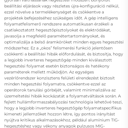
beállítási eljárások vagy részletes újra-konfiguráció nélkül,
ezzel növelve a termelékenységet és csökkentve a
projektek befejezéséhez szükséges időt. A gép intelligens
folyamatfelismerő rendszere automatikusan érzékeli a
csatlakoztatott hegesztőpisztolyokat és elektródákat,
javasolja a megfelelő paramétertartományokat, és
optimalizálja a belső áramköröket minden egyes hegesztési
módszerhez. Ez a „okos” felismerési funkció jelentősen
csökkenti a beállítási hibák előfordulását, és biztosítja, hogy
a legjobb inverteres hegesztőgép minden kiválasztott
hegesztési folyamat esetén biztonságos és hatékony
paraméterek mellett működjön. Az egységes
vezérlőrendszer konzisztens felületi elrendezést biztosít
minden hegesztési folyamatra, csökkentve ezzel az
operátorok tanulási görbéjét, valamint minimalizálva az
üzemeltetési hibák kockázatát a folyamatváltások során. A
fejlett hullámformaszabályozási technológia lehetővé teszi,
hogy a legjobb inverteres hegesztőgép folyamatspecifikus
kimeneti jellemzőket hozzon létre, így pontos irányítást
nyújtva kritikus alkalmazásokhoz, például alumínium TIG-
hegesztéshez vagy vékony anyagok pulzusos MIG-